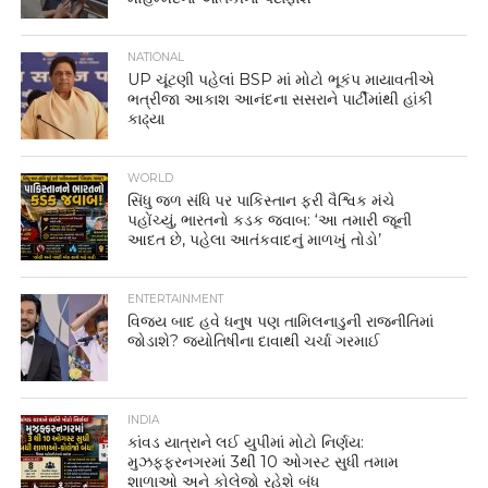
NATIONAL
UP ચૂંટણી પહેલાં BSP માં મોટો ભૂકંપ માયાવતીએ
ભત્રીજા આકાશ આનંદના સસરાને પાર્ટીમાંથી હાંકી
કાઢ્યા
WORLD
સિંધુ જળ સંધિ પર પાકિસ્તાન ફરી વૈશ્વિક મંચે
પહોંચ્યું, ભારતનો કડક જવાબ: ‘આ તમારી જૂની
આદત છે, પહેલા આતંકવાદનું માળખું તોડો’
ENTERTAINMENT
વિજય બાદ હવે ધનુષ પણ તામિલનાડુની રાજનીતિમાં
જોડાશે? જ્યોતિષીના દાવાથી ચર્ચા ગરમાઈ
INDIA
કાંવડ યાત્રાને લઈ યુપીમાં મોટો નિર્ણય:
મુઝફ્ફરનગરમાં 3થી 10 ઓગસ્ટ સુધી તમામ
શાળાઓ અને કોલેજો રહેશે બંધ