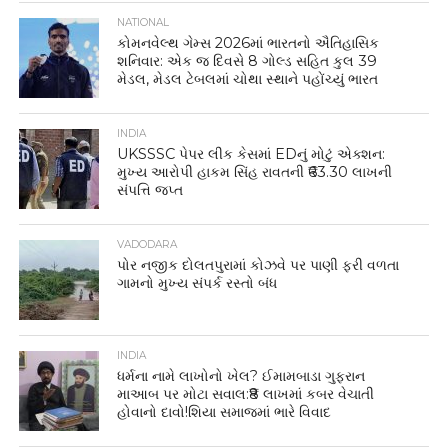
NATIONAL
કોમનવેલ્થ ગેમ્સ 2026માં ભારતનો ઐતિહાસિક
શનિવાર: એક જ દિવસે 8 ગોલ્ડ સહિત કુલ 39
મેડલ, મેડલ ટેબલમાં ચોથા સ્થાને પહોંચ્યું ભારત
INDIA
UKSSSC પેપર લીક કેસમાં EDનું મોટું એક્શન:
મુખ્ય આરોપી હાકમ સિંહ રાવતની ₹63.30 લાખની
સંપત્તિ જપ્ત
VADODARA
પોર નજીક દોલતપુરામાં કોઝવે પર પાણી ફરી વળતા
ગામનો મુખ્ય સંપર્ક રસ્તો બંધ
INDIA
ધર્મના નામે લાખોનો ખેલ? ઈમામબાડા ગુફરાન
માઆબ પર મોટા સવાલ:₹8 લાખમાં કબર વેચાતી
હોવાનો દાવો!શિયા સમાજમાં ભારે વિવાદ