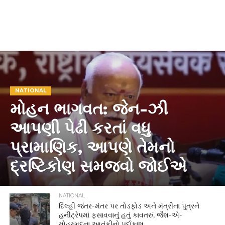
NATIONAL
મોહન ભાગવત: જેન-ઝી
આપણી પેઢી કરતાં વધુ
પ્રામાણિક, આપણે તેમનો
દ્રષ્ટિકોણ સમજવો જોઈએ
NATIONAL
દિલ્હી જંતર-મંતર પર તોડફોડ અને મંત્રીના પુત્રને
હનીટ્રેપમાં ફસાવવાનું હતું કાવતરું, જૈશ-એ-
મોહમ્મદના આતંકીનો પર્દાફાશ