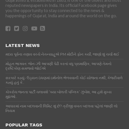
Gujaratmitra, established in 1863, is one of the oldest and most
reputed newspapers in India. Its official Facebook page gives
you the opportunity to stay connected to the news &
happenings of Gujarat, India and around the world on the go.
LATEST NEWS
મધ્ય પૂર્વના તણાવ વચ્ચે નેતન્યાહૂએ PM મોદીને ફોન કર્યો, જાણો શું ચર્ચા થઈ
મોહન ભાગવત: જેન-ઝી આપણી પેઢી કરતાં વધુ પ્રામાણિક, આપણે તેમનો
દ્રષ્ટિકોણ સમજવો જોઈએ
સરકારે કહ્યું- ઉડ્ડયન ઇંધણમાં ઇથેનોલ ભેળવવાની કોઈ યોજના નથી, કેજરીવાલે
કહ્યું હતું કે..
કોકરોચ જનતા પાર્ટી ચલાવશે ‘ક્યા બોલતી પબ્લિક’ ઝુંબેશ, આ હશે મુખ્ય
મુદ્દાઓ..
આધારમાં નામ બદલવાની લિમિટ શું છે? ત્રીજી વખત બદલવા પહેલાં જાણી લો
નિયમ
POPULAR TAGS