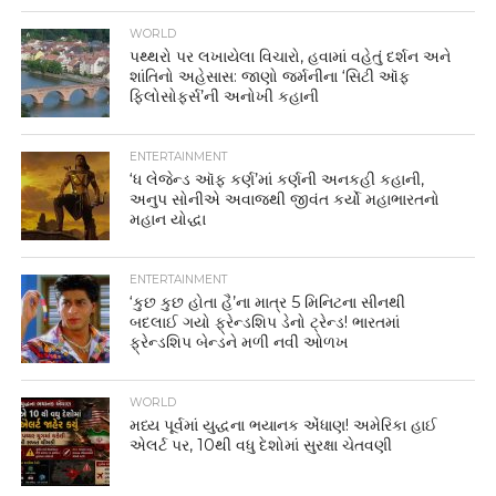
WORLD
પથ્થરો પર લખાયેલા વિચારો, હવામાં વહેતું દર્શન અને
શાંતિનો અહેસાસ: જાણો જર્મનીના ‘સિટી ઑફ
ફિલોસોફર્સ’ની અનોખી કહાની
ENTERTAINMENT
‘ધ લેજેન્ડ ઑફ કર્ણ’માં કર્ણની અનકહી કહાની,
અનુપ સોનીએ અવાજથી જીવંત કર્યો મહાભારતનો
મહાન યોદ્ધા
ENTERTAINMENT
‘કુછ કુછ હોતા હૈ’ના માત્ર 5 મિનિટના સીનથી
બદલાઈ ગયો ફ્રેન્ડશિપ ડેનો ટ્રેન્ડ! ભારતમાં
ફ્રેન્ડશિપ બેન્ડને મળી નવી ઓળખ
WORLD
મધ્ય પૂર્વમાં યુદ્ધના ભયાનક એંધાણ! અમેરિકા હાઈ
એલર્ટ પર, 10થી વધુ દેશોમાં સુરક્ષા ચેતવણી