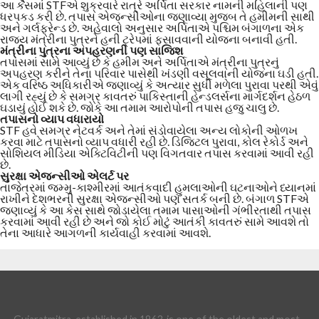
આ કેસમાં STFએ શુક્રવારે રાત્રે અર્પિતા સરકાર નામની મહિલાની પણ
ધરપકડ કરી છે. તપાસ એજન્સીઓના જણાવ્યા મુજબ તે હમીમની સાથી
અને ગર્લફ્રેન્ડ છે. અહેવાલો અનુસાર અર્પિતાએ પશ્ચિમ બંગાળના એક
રાજ્ય મંત્રીના પુત્રને હની ટ્રેપમાં ફસાવવાની યોજના બનાવી હતી.
મંત્રીના પુત્રના અપહરણની પણ સાજિશ
તપાસમાં સામે આવ્યું છે કે હમીમ અને અર્પિતાએ મંત્રીના પુત્રનું
અપહરણ કરીને તેના પરિવાર પાસેથી ખંડણી વસૂલવાની યોજના ઘડી હતી.
એક વરિષ્ઠ અધિકારીએ જણાવ્યું કે અત્યાર સુધી મળેલા પુરાવા પરથી એવું
લાગી રહ્યું છે કે સમગ્ર કાવતરું પાકિસ્તાની હેન્ડલર્સના માર્ગદર્શન હેઠળ
ઘડાયું હોઈ શકે છે. જોકે આ તમામ આરોપોની તપાસ હજુ ચાલુ છે.
તપાસનો વ્યાપ વધારાયો
STF હવે સમગ્ર નેટવર્ક અને તેમાં સંડોવાયેલા અન્ય લોકોની ઓળખ
કરવા માટે તપાસનો વ્યાપ વધારી રહી છે. ડિજિટલ પુરાવા, કોલ રેકોર્ડ અને
સોશિયલ મીડિયા એક્ટિવિટીની પણ વિગતવાર તપાસ કરવામાં આવી રહી
છે.
સુરક્ષા એજન્સીઓ એલર્ટ પર
તાજેતરમાં જમ્મુ-કાશ્મીરમાં આતંકવાદી હુમલાઓની ઘટનાઓને ધ્યાનમાં
રાખીને દેશભરની સુરક્ષા એજન્સીઓ પણ સતર્ક બની છે. બંગાળ STFએ
જણાવ્યું કે આ કેસ સાથે જોડાયેલા તમામ પાસાઓની ગંભીરતાથી તપાસ
કરવામાં આવી રહી છે અને જો કોઈ મોટું આતંકી કાવતરું સામે આવશે તો
તેના આધારે આગળની કાર્યવાહી કરવામાં આવશે.