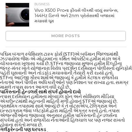
BUSINESS
Vivo X500 Proના ફીચર્સ લીકથી વધ્યું સસ્પેન્સ,
144Hz ડિસ્પ્લે અને 2nm પ્રોસેસરથી બજારમાં
મચાવશે ધૂમ
MORE POSTS
પશ્ચિમ બંગાળ સ્પેશિયલ ટાસ્ક ફોર્સ (STF)એ બર્ધમાન જિલ્લામાંથી
ઝડપાયેલા જૈશ-એ-મોહમ્મદના કથિત ઓપરેટિવ હમીમ મંડલ અંગે
ચોંકાવનારા ખુલાસા કર્યા છે. STFના જણાવ્યા મુજબ હમીમ દિલ્હીના
જંતર-મંતર ખાતે યોજાનારા વિરોધ પ્રદર્શન દરમિયાન પોલીસનો યુનિફોર્મ
પહેરી ઘૂસવાની અને તોડફોડ મચાવવાની તૈયારી કરી રહ્યો હતો.
STFના આઈજી ગૌરવ શર્માએ જણાવ્યું કે હમીમે કેટલાક રાજકીય
નેતાઓ અને પોલીસ અધિકારીઓને પણ નિશાન પર રાખ્યા હતા. સમગ્ર
મામલે તપાસ સતત આગળ વધી રહી છે.
પાકિસ્તાની હેન્ડલર્સ સાથે સંપર્ક હોવાનો દાવો
તપાસ દરમિયાન હમીમના મોબાઇલ ફોન અને સોશિયલ મીડિયા
એકાઉન્ટમાંથી મહત્વની માહિતી મળી હોવાનું STFએ જણાવ્યું છે.
પ્રાથમિક તપાસમાં સામે આવ્યું છે કે તે વોટ્સએપ, ટેલિગ્રામ અને
ઇન્સ્ટાગ્રામ જેવા પ્લેટફોર્મ દ્વારા માહિતી એકત્ર કરતો હતો. તપાસ
એજન્સીઓના જણાવ્યા અનુસાર હમીમ પાકિસ્તાની હેન્ડલર્સના
સંપર્કમાં હતો અને રાજકીય નેતાઓની હિલચાલ પર પણ નજર રાખતો
હોવાના સંકેતો મળ્યા છે.
ગર્લફ્રેન્ડની પણ ધરપકડ