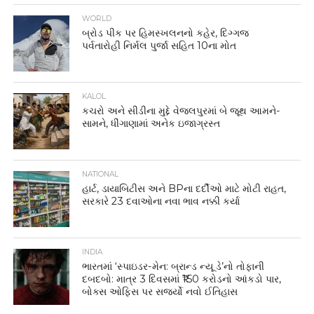
WORLD
બ્રોડ પીક પર હિમસ્ખલનનો કહેર, દિગ્ગજ
પર્વતારોહી નિર્મલ પુર્જા સહિત 10ના મોત
KALOL
કચરો અને સીડીના મુદ્દે વેજલપુરમાં બે જૂથ આમને-
સામને, ધીંગાણામાં અનેક ઇજાગ્રસ્ત
NATIONAL
હાર્ટ, ડાયાબિટીસ અને BPના દર્દીઓ માટે મોટી રાહત,
સરકારે 23 દવાઓના નવા ભાવ નક્કી કર્યા
INDIA
ભારતમાં ‘સ્પાઇડર-મેન: બ્રાન્ડ ન્યૂ ડે’નો તોફાની
દબદબો: માત્ર 3 દિવસમાં ₹150 કરોડનો આંકડો પાર,
બોક્સ ઓફિસ પર સર્જ્યો નવો ઈતિહાસ