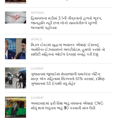
NATIONAL
હિમાચલના મંડીમાં 3.1ની તીવ્રતાનો હળવો ભૂકંપ,
જાનહાનિ નહીં છતાં લોકો સાવચેતીરૂપે ખુલ્લી
જગ્યાએ પહોંચ્યા
WORLD
મિડલ ઈસ્ટમાં યુદ્ધના ભયાનક એંધાણ: ઈરાનનું
અમેરિકા-ઈઝરાયલને અલ્ટીમેટમ, હુમલો કરશો તો
સાઉદી સહિતના ઓઈલ ઠેકાણાં તબાહ કરી દેશું
GUJARAT
ગુજરાતમાં જુલાઈમાં મેઘરાજાની ધમાકેદાર બેટિંગ:
માત્ર એક મહિનામાં સિઝનનો 61% વરસાદ, દક્ષિણ
ગુજરાતમાં 53 ઈંચથી વધુ મેહેર
GUJARAT
અમદાવાદમાં ફરી રિક્ષા ભાડું વધવાના એંધાણ: CNG
મોંઘું થતાં લઘુત્તમ ભાડું ₹30 કરવાની માંગ ઉઠી