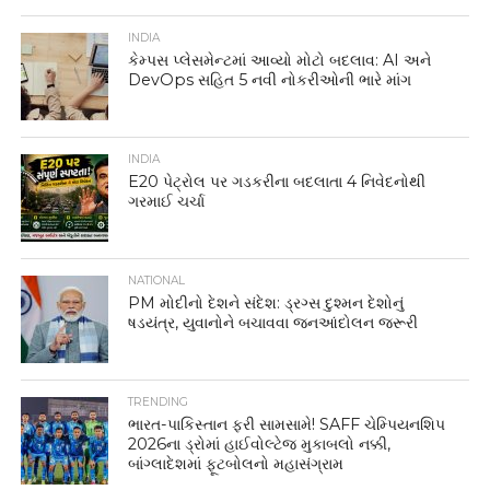
INDIA
કેમ્પસ પ્લેસમેન્ટમાં આવ્યો મોટો બદલાવ: AI અને
DevOps સહિત 5 નવી નોકરીઓની ભારે માંગ
INDIA
E20 પેટ્રોલ પર ગડકરીના બદલાતા 4 નિવેદનોથી
ગરમાઈ ચર્ચા
NATIONAL
PM મોદીનો દેશને સંદેશ: ડ્રગ્સ દુશ્મન દેશોનું
ષડયંત્ર, યુવાનોને બચાવવા જનઆંદોલન જરૂરી
TRENDING
ભારત-પાકિસ્તાન ફરી સામસામે! SAFF ચેમ્પિયનશિપ
2026ના ડ્રોમાં હાઈવોલ્ટેજ મુકાબલો નક્કી,
બાંગ્લાદેશમાં ફૂટબોલનો મહાસંગ્રામ