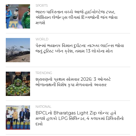
SPORTS
ભારત-પાકિસ્તાન વચ્ચે આજે હાઈવોલ્ટેજ ટક્કર,
એશિયન લેજેન્ડ્સ લીગમાં દિગ્ગજોની જંગ જોવા
મળશે
WORLD
પેરૂમાં ભયાનક વિમાન દુર્ઘટના: નાઝ્કા લાઈન્સ જોવા
જતું ટૂરિસ્ટ પ્લેન ક્રેશ, તમામ 13 લોકોના મોત
TRENDING
શ્રાવણનો પ્રથમ સોમવાર 2026: 3 ઓગસ્ટે
ભોળાનાથની વિશેષ કૃપા મેળવવાનો અવસર
NATIONAL
BPCLનો Bharatgas Light Zip લોન્ચ: હવે
મળશે હલકો LPG સિલિન્ડર, 4 કલાકમાં ડિલિવરીનો
દાવો