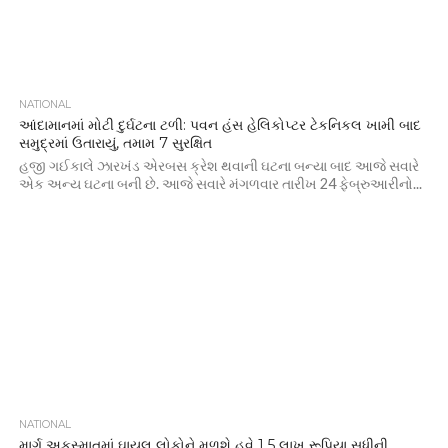
NATIONAL
આંદામાનમાં મોટી દુર્ઘટના ટળી: પવન હંસ હેલિકોપ્ટર ટેકનિકલ ખામી બાદ
સમુદ્રમાં ઉતારાયું, તમામ 7 સુરક્ષિત
હજી ગઈકાલે ઝારખંડ એરબસ ક્રેશ થવાની ઘટના બન્યા બાદ આજે સવારે
એક અન્ય ઘટના બની છે. આજે સવારે મંગળવાર તારીખ 24 ફેબ્રુઆરીનો...
NATIONAL
માર્ગ અકસ્માતમાં ઘાયલ લોકોને મળશે હવે 1.5 લાખ રૂપિયા સુધીની