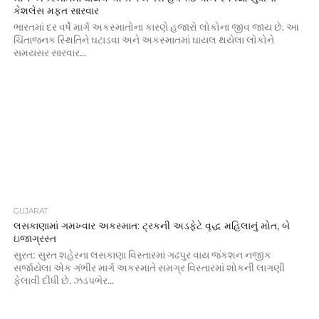
કેશલેસ મફત સારવાર
ભારતમાં દર વર્ષે માર્ગ અકસ્માતોના કારણે હજારો લોકોના જીવ જાય છે. આ
ચિંતાજનક સ્થિતિને ઘટાડવા અને અકસ્માતમાં ઘાયલ થયેલા લોકોને
સમયસર સારવાર...
GUJARAT
લસકાણામાં ગમખ્વાર અકસ્માત: ટ્રકની અડફેટે વૃદ્ધ મહિલાનું મોત, બે
ઇજાગ્રસ્ત
સુરત: સુરત શહેરના લસકાણા વિસ્તારમાં ગઢપુર વાય જંકશન નજીક
સર્જાયેલા એક ગંભીર માર્ગ અકસ્માતે સમગ્ર વિસ્તારમાં શોકની લાગણી
ફેલાવી દીધી છે. ઝડપભેર...