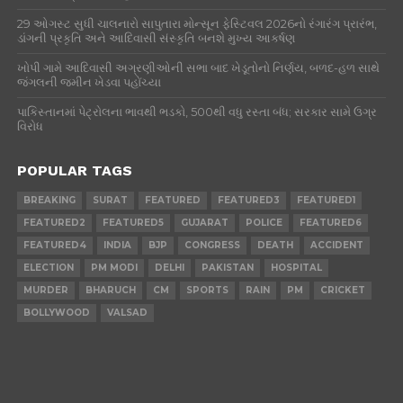
29 ઓગસ્ટ સુધી ચાલનારો સાપુતારા મોન્સૂન ફેસ્ટિવલ 2026નો રંગારંગ પ્રારંભ,
ડાંગની પ્રકૃતિ અને આદિવાસી સંસ્કૃતિ બનશે મુખ્ય આકર્ષણ
ખોપી ગામે આદિવાસી અગ્રણીઓની સભા બાદ ખેડૂતોનો નિર્ણય, બળદ-હળ સાથે
જંગલની જમીન ખેડવા પહોંચ્યા
પાકિસ્તાનમાં પેટ્રોલના ભાવથી ભડકો, 500થી વધુ રસ્તા બંધ; સરકાર સામે ઉગ્ર
વિરોધ
POPULAR TAGS
BREAKING
SURAT
FEATURED
FEATURED3
FEATURED1
FEATURED2
FEATURED5
GUJARAT
POLICE
FEATURED6
FEATURED4
INDIA
BJP
CONGRESS
DEATH
ACCIDENT
ELECTION
PM MODI
DELHI
PAKISTAN
HOSPITAL
MURDER
BHARUCH
CM
SPORTS
RAIN
PM
CRICKET
BOLLYWOOD
VALSAD