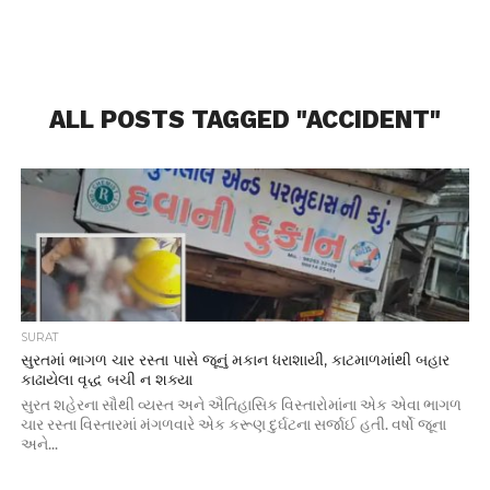
ALL POSTS TAGGED "ACCIDENT"
SURAT
સુરતમાં ભાગળ ચાર રસ્તા પાસે જૂનું મકાન ધરાશાયી, કાટમાળમાંથી બહાર
કાઢાયેલા વૃદ્ધ બચી ન શક્યા
સુરત શહેરના સૌથી વ્યસ્ત અને ઐતિહાસિક વિસ્તારોમાંના એક એવા ભાગળ
ચાર રસ્તા વિસ્તારમાં મંગળવારે એક કરૂણ દુર્ઘટના સર્જાઈ હતી. વર્ષો જૂના
અને...