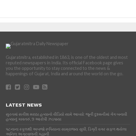
Gujaratmitra, established in 1863, is one of the oldest and most
reputed newspapers in India. Its official Facebook page gives
you the opportunity to stay connected to the news &
happenings of Gujarat, India and around the world on the go.
LATEST NEWS
સુરતમાં સતીશ મરાઠા હત્યાનો વીડિયો સામે આવ્યો: જૂની દુશ્મનીમાં ગેંગ બનાવી
હત્યાનું કાવતરું, 9 આરોપી ઝડપાયા
પટનાના સ્કૂલથી અબજો રૂપિયાના સામ્રાજ્ય સુધી, ડિગ્રી વગર સફળ થયેલા
અનિલ અગ્રવાલની કહાની