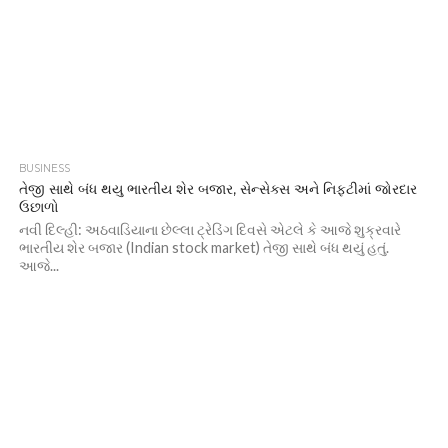
BUSINESS
તેજી સાથે બંધ થયુ ભારતીય શેર બજાર, સેન્સેક્સ અને નિફ્ટીમાં જોરદાર
ઉછાળો
નવી દિલ્હી: અઠવાડિયાના છેલ્લા ટ્રેડિંગ દિવસે એટલે કે આજે શુક્રવારે
ભારતીય શેર બજાર (Indian stock market) તેજી સાથે બંધ થયું હતું.
આજે...