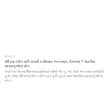
WORLD
મંદિરના દર્શન પછી વાપસી દરમિયાન અકસ્માત, નેપાળમાં 7 ભારતીય
યાત્રાળુઓના મોત
નેપાળના ગોરખા જિલ્લામાં શનિવારે સાંજે એક દુ:ખદ માર્ગ અકસ્માત સર્જાયો
હતો, જેમાં મંદિરના દર્શન કરીને પરત ફરી રહેલા સાત ભારતીય યાત્રાળુઓના
મોત...