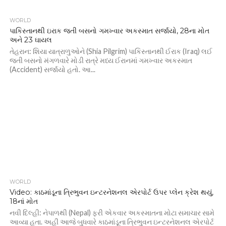
WORLD
પાકિસ્તાનથી ઇરાક જતી બસનો ગમખ્વાર અકસ્માત સર્જાયો, 28ના મોત
અને 23 ઘાયલ
તેહરાન: શિયા યાત્રાળુઓને (Shia Pilgrim) પાકિસ્તાનથી ઈરાક (Iraq) લઈ
જતી બસનો મંગળવારે મોડી રાત્રે મધ્ય ઈરાનમાં ગમખ્વાર અકસ્માત
(Accident) સર્જાયો હતો. આ...
WORLD
Video: કાઠમાંડૂના ત્રિભુવન ઇન્ટરનેશનલ એરપોર્ટ ઉપર પ્લેન ક્રેશ થયું,
18નાં મોત
નવી દિલ્હી: નેપાળથી (Nepal) ફરી એકવાર અકસ્માતના મોટા સમાચાર સામે
આવ્યા હતા. અહીં આજે બુધવારે કાઠમાંડૂના ત્રિભુવન ઇન્ટરનેશનલ એરપોર્ટ