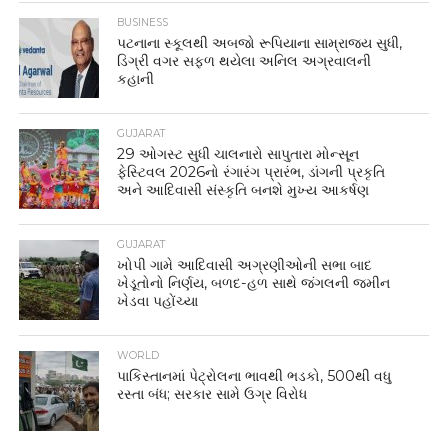
BUSINESS
પટનાના સ્કૂલથી અબજો રૂપિયાના સામ્રાજ્ય સુધી,
ડિગ્રી વગર સફળ થયેલા અનિલ અગ્રવાલની
કહાની
GUJARAT
29 ઓગસ્ટ સુધી ચાલનારો સાપુતારા મોન્સૂન
ફેસ્ટિવલ 2026નો રંગારંગ પ્રારંભ, ડાંગની પ્રકૃતિ
અને આદિવાસી સંસ્કૃતિ બનશે મુખ્ય આકર્ષણ
GUJARAT
ખોપી ગામે આદિવાસી અગ્રણીઓની સભા બાદ
ખેડૂતોનો નિર્ણય, બળદ-હળ સાથે જંગલની જમીન
ખેડવા પહોંચ્યા
WORLD
પાકિસ્તાનમાં પેટ્રોલના ભાવથી ભડકો, 500થી વધુ
રસ્તા બંધ; સરકાર સામે ઉગ્ર વિરોધ