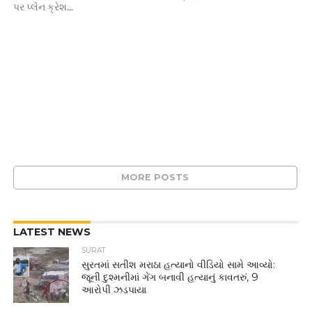
પર પ્લેન ક્રેશ...
MORE POSTS
LATEST NEWS
SURAT
સુરતમાં સતીશ મરાઠા હત્યાનો વીડિયો સામે આવ્યો:
જૂની દુશ્મનીમાં ગેંગ બનાવી હત્યાનું કાવતરું, 9
આરોપી ઝડપાયા