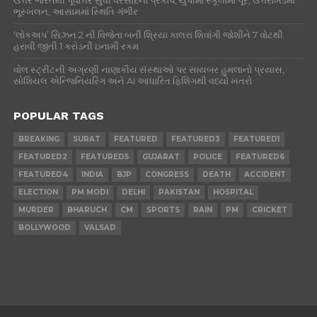
ઉત્તર ભારતથી પૂર્વોત્તર સુધી વરસાદનો પ્રકોપ, યુપીમાં સ્કૂલોમાં પૂર, ઉત્તરાખંડમાં
ભૂસ્ખલન, આસામમાં સ્થિતિ ગંભીર
‘લોકઅપ’ સિઝન 2 ની વિજેતા બની શ્રિયા કાલરા શિવાંગી જોશીને 7 વોટથી
હરાવી જીતી 1 કરોડની ઇનામી રકમ
વોલ સ્ટ્રીટની અગ્રણી નાણાકીય સંસ્થાઓ પર સાયબર હુમલાનો પ્રયાસ,
સોશિયલ એન્જિનિયરિંગ અને AI આધારિત ફિશિંગથી વધ્યો ખતરો
POPULAR TAGS
BREAKING
SURAT
FEATURED
FEATURED3
FEATURED1
FEATURED2
FEATURED5
GUJARAT
POLICE
FEATURED6
FEATURED4
INDIA
BJP
CONGRESS
DEATH
ACCIDENT
ELECTION
PM MODI
DELHI
PAKISTAN
HOSPITAL
MURDER
BHARUCH
CM
SPORTS
RAIN
PM
CRICKET
BOLLYWOOD
VALSAD