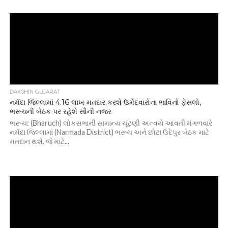
DAKSHIN GUJARAT
નર્મદા જિલ્લામાં 4.16 લાખ મતદાર કરશે ઉમેદવારોના ભાવિનો ફેંસલો,
ભરૂચની બેઠક પર રહેશે સૌની નજર
ભરૂચ: (Bharuch) લોકસભાની સામાન્ય ચૂંટણી અન્વયે આવતી મંગળવારે
નર્મદા જિલ્લામાં (Narmada District) ભરૂચ અને છોટા ઉદેપુર બેઠક માટે
મતદાન થશે. જે માટે...