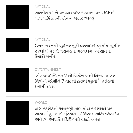
NATIONAL
ભારતીય બંદરો પર હાઇ એલર્ટ કાગળ પર UAEનો
માલ પાકિસ્તાની હોવાનું બહાર આવ્યું
NATIONAL
ઉત્તર ભારતથી પૂર્વોત્તર સુધી વરસાદનો પ્રકોપ, યુપીમાં
સ્કૂલોમાં પૂર, ઉત્તરાખંડમાં ભૂસ્ખલન, આસામમાં
સ્થિતિ ગંભીર
ENTERTAINMENT
‘લોકઅપ’ સિઝન 2 ની વિજેતા બની શ્રિયા કાલરા
શિવાંગી જોશીને 7 વોટથી હરાવી જીતી 1 કરોડની
ઇનામી રકમ
WORLD
વોલ સ્ટ્રીટની અગ્રણી નાણાકીય સંસ્થાઓ પર
સાયબર હુમલાનો પ્રયાસ, સોશિયલ એન્જિનિયરિંગ
અને AI આધારિત ફિશિંગથી વધ્યો ખતરો