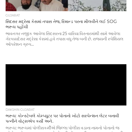
GUJARAT
સિદસર મદ્રેસા કેસમાં તપાસ તેજ, રિમાન્ડ પરના મૌલવીને લઈ SOG
ભરૂચ પહોંચી
ભાવનગર નજીક આવેલા સિદસરના 25 વારિયા વિસ્તારમાંથી સામે આવેલા
ગેરકાયદેસર મદ્રેસા કેસમાં હવે તપાસ વધુ તેજ બની છે. રાજ્યની સ્પેશિયલ
ઓપરેશન ગ્રુપ...
DAKSHIN GUJARAT
ભરૂચ: કોન્સ્ટેબલે કોમ્પ્યુટર પર પોતાનો ખોટો સસ્પેન્શન લેટર બનાવી
પત્નીને વોટ્સએપ કર્યો અને..
ભરૂચ: ભરૂચમાં પોલીસકર્મીએ જિલ્લા પોલીસ વડાના નામનો પોતાનો જ