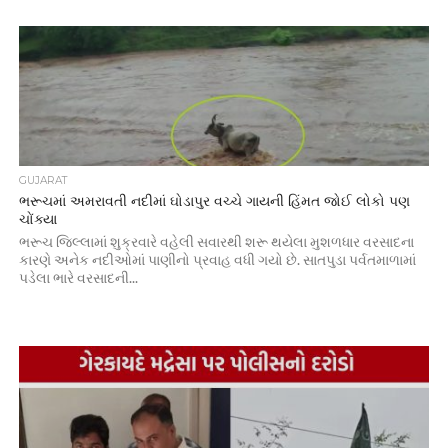
GUJARAT
ભરૂચમાં અમરાવતી નદીમાં ઘોડાપુર વચ્ચે ગાયની હિંમત જોઈ લોકો પણ
ચોંક્યા
ભરૂચ જિલ્લામાં શુક્રવારે વહેલી સવારથી શરૂ થયેલા મુશળધાર વરસાદના
કારણે અનેક નદીઓમાં પાણીનો પ્રવાહ વધી ગયો છે. સાતપુડા પર્વતમાળામાં
પડેલા ભારે વરસાદની...