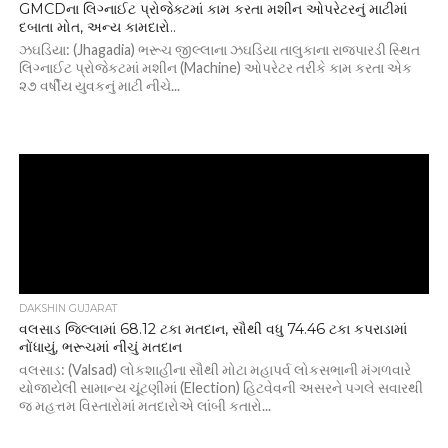
GMCDના લિગ્નાઈટ પ્રોજેક્ટમાં કામ કરતા મશીન ઓપરેટરનું માટીમાં
દબાતા મોત, અન્ય કામદારો..
ઝઘડિયા: (Jhagadia) ભરૂચ જીલ્લાના ઝઘડિયા તાલુકાના રાજપારડી સ્થિત
લિગ્નાઈટ પ્રોજેકટમાં મશીન (Machine) ઓપરેટર તરીકે કામ કરતા એક
૨૭ વર્ષીય યુવકનું માટી નીચે...
DAKSHIN GUJARAT
વલસાડ જિલ્લામાં 68.12 ટકા મતદાન, સૌથી વધુ 74.46 ટકા કપરાડામાં
નોંધાયું, ભરૂચમાં નીચું મતદાન
વલસાડ: (Valsad) લોકશાહીના સૌથી મોટા મહાપર્વ લોકસભાની મંગળવારે
યોજાયેલી સામાન્ય ચૂંટણીમાં (Election) હિટવેવની અસરને પગલે સવારથી
જ મહત્તમ વિસ્તારોમાં મતદારોએ લાંબી કતારો...