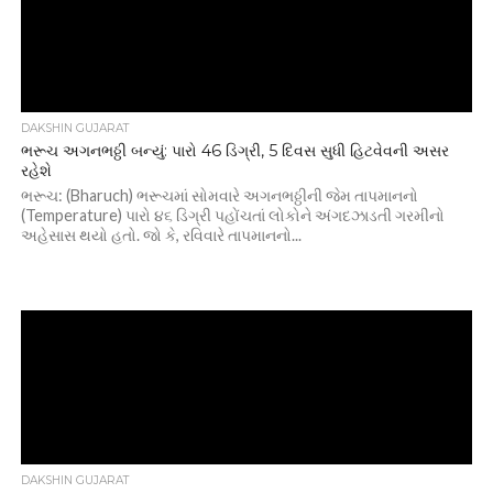
DAKSHIN GUJARAT
ભરૂચ અગનભઠ્ઠી બન્યું: પારો 46 ડિગ્રી, 5 દિવસ સુધી હિટવેવની અસર
રહેશે
ભરૂચ: (Bharuch) ભરૂચમાં સોમવારે અગનભઠ્ઠીની જેમ તાપમાનનો
(Temperature) પારો ૪૬ ડિગ્રી પહોંચતાં લોકોને અંગદઝાડતી ગરમીનો
અહેસાસ થયો હતો. જો કે, રવિવારે તાપમાનનો...
DAKSHIN GUJARAT