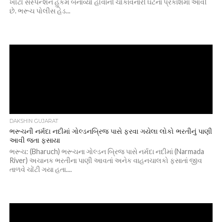
ખોટો સસ્પેન્શન હુકમ બનાવ્યો હોવાની ચોંકાવનારી ઘટના પ્રકાશમાં આવી
છે. ભરૂચ પોલીસ હેડ...
DAKSHIN GUJARAT
ભરૂચની નર્મદા નદીમાં ગોલ્ડનબ્રિજ પાસે ફરવા ગયેલા લોકો ભરતીનું પાણી
આવી જતા ફસાયા
ભરૂચ: (Bharuch) ભરૂચના ગોલ્ડન બ્રિજ પાસે નર્મદા નદીમાં (Narmada
River) અચાનક ભરતીના પાણી આવતાં અનેક વાહનચાલકો ફસાતાં જીવ
તાળવે ચોંટી ગયા હતા....