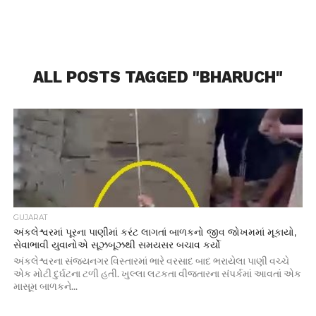
ALL POSTS TAGGED "BHARUCH"
GUJARAT
અંકલેશ્વરમાં પૂરના પાણીમાં કરંટ લાગતાં બાળકનો જીવ જોખમમાં મૂકાયો,
સેવાભાવી યુવાનોએ સૂઝબૂઝથી સમયસર બચાવ કર્યો
અંકલેશ્વરના સંજયનગર વિસ્તારમાં ભારે વરસાદ બાદ ભરાયેલા પાણી વચ્ચે
એક મોટી દુર્ઘટના ટળી હતી. ખુલ્લા લટકતા વીજતારના સંપર્કમાં આવતાં એક
માસૂમ બાળકને...