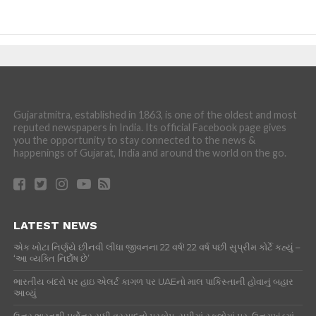
Gujaratmitra, established in 1863, is one of the oldest and most
reputed newspapers in India. Its official Facebook page gives
you the opportunity to stay connected to the news &
happenings of Gujarat, India and around the world on the go.
LATEST NEWS
એક ખોટા નિર્ણયે છીનવી લીધા જીવનના 22 વર્ષ! 22 વર્ષ પછી સુપ્રીમ કોર્ટે કહ્યું –
‘આ વ્યક્તિ નિર્દોષ છે’
ભારતીય બંદરો પર હાઇ એલર્ટ કાગળ પર UAEનો માલ પાકિસ્તાની હોવાનું બહાર
આવ્યું