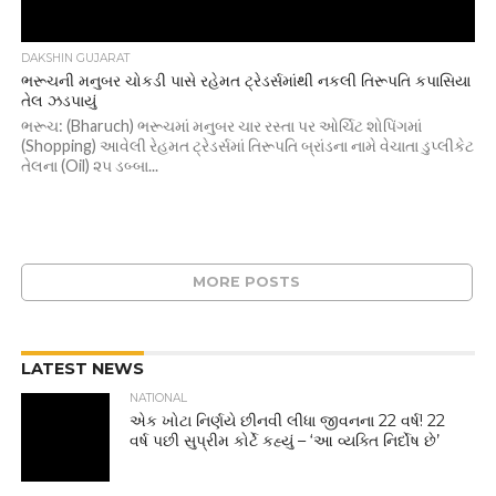
DAKSHIN GUJARAT
ભરૂચની મનુબર ચોકડી પાસે રહેમત ટ્રેડર્સમાંથી નકલી તિરૂપતિ કપાસિયા
તેલ ઝડપાયું
ભરૂચ: (Bharuch) ભરૂચમાં મનુબર ચાર રસ્તા પર ઓર્ચિટ શોપિંગમાં
(Shopping) આવેલી રેહમત ટ્રેડર્સમાં તિરૂપતિ બ્રાંડના નામે વેચાતા ડુપ્લીકેટ
તેલના (Oil) ૨૫ ડબ્બા...
MORE POSTS
LATEST NEWS
NATIONAL
એક ખોટા નિર્ણયે છીનવી લીધા જીવનના 22 વર્ષ! 22
વર્ષ પછી સુપ્રીમ કોર્ટે કહ્યું – ‘આ વ્યક્તિ નિર્દોષ છે’