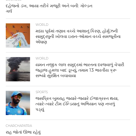
દહેજનો ડંખ, આયા તરીકે મજૂરી અને બની: ગોલ્ડન
ગર્લ
WORLD
મધ્ય પૂર્વમાં તણાવ વચ્ચે આશાનું કિરણ, હોર્મુઝની
સામુદ્રધુની ખોલવા ઇરાન-ઓમાન વચ્ચે સમજૂતીના
એંધાણ
WORLD
યમન નજીક લાલ સમુદ્રમાં ભારતના ધ્વજવાળું વેપારી
જહાજ હુમલા બાદ ડૂબ્યું, તમામ 13 ભારતીય ક્રૂ
સભ્યો સુરક્ષિત બચાવાયા
SPORTS
જસપ્રિત બુમરાહ જ્યારે-જ્યારે ઈજાગ્રસ્ત થયા,
ત્યારે-ત્યારે ટીમ ઈન્ડિયાનું અભિયાન પણ નબળું
પડ્યું
CHARCHAPATRA
રાહ જોતાં ઊભા રહેવું