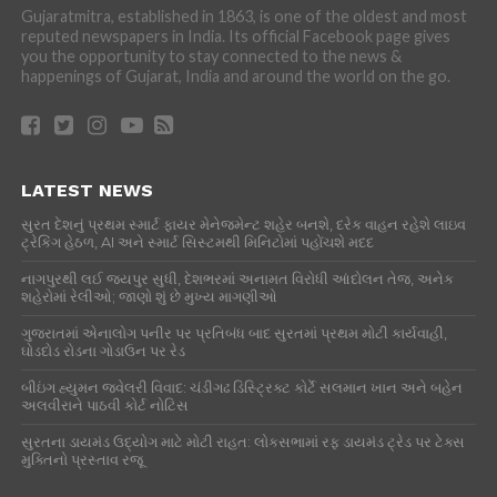
Gujaratmitra, established in 1863, is one of the oldest and most
reputed newspapers in India. Its official Facebook page gives
you the opportunity to stay connected to the news &
happenings of Gujarat, India and around the world on the go.
LATEST NEWS
સુરત દેશનું પ્રથમ સ્માર્ટ ફાયર મેનેજમેન્ટ શહેર બનશે, દરેક વાહન રહેશે લાઇવ
ટ્રેકિંગ હેઠળ, AI અને સ્માર્ટ સિસ્ટમથી મિનિટોમાં પહોંચશે મદદ
નાગપુરથી લઈ જયપુર સુધી, દેશભરમાં અનામત વિરોધી આંદોલન તેજ, અનેક
શહેરોમાં રેલીઓ; જાણો શું છે મુખ્ય માગણીઓ
ગુજરાતમાં એનાલોગ પનીર પર પ્રતિબંધ બાદ સુરતમાં પ્રથમ મોટી કાર્યવાહી,
ઘોડદોડ રોડના ગોડાઉન પર રેડ
બીઇંગ હ્યુમન જ્વેલરી વિવાદ: ચંડીગઢ ડિસ્ટ્રિક્ટ કોર્ટે સલમાન ખાન અને બહેન
અલવીરાને પાઠવી કોર્ટ નોટિસ
સુરતના ડાયમંડ ઉદ્યોગ માટે મોટી રાહત: લોકસભામાં રફ ડાયમંડ ટ્રેડ પર ટેક્સ
મુક્તિનો પ્રસ્તાવ રજૂ