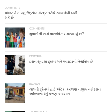
COMMENTS
પાંજરાપોળ પશુ ઉદ્યોગ કેન્દ્ર તરીકે સ્વાવલંબી બની
શકે છે
COMMENTS
યુવાનોની સામે વાસ્તવિક સમસ્યા શું છે?
EDITORIAL
ઇરાન યુદ્ધમાં ટ્રમ્પ ભારે અવઢવની સ્થિતિમાં છે
KARJAN
ચાલતી ટ્રેનમાં હાર્ટ એટેક! કરજણ નજીક વડોદરાના
અનિલભાઈનું કરુણ અવસાન
TECHNOLOGY