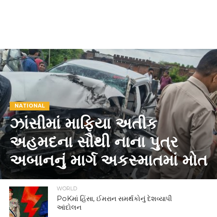
NATIONAL
ઝાંસીમાં માફિયા અતીક
અહમદના સૌથી નાના પુત્ર
અબાનનું માર્ગ અકસ્માતમાં મોત
WORLD
PoKમાં હિંસા, ઈમરાન સમર્થકોનું દેશવ્યાપી
આંદોલન