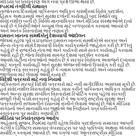
મીડિયા પર નિયંત્રણ અંગે નવા પ્રશ્નો ઊભા થયા છે.
PoKમાં તંગદિલી યથાવત
તાજેતરના દિવસોમાં પાકિસ્તાન અધિકૃત કાશ્મીરમાં વિરોધ પ્રદર્શન,
હિંસક અથડામણો અને સુરક્ષા દળોની કાર્યવાહી બાદ સ્થિતિ વધુ
સંવેદનશીલ બની છે. વિવિધ માનવાધિકાર અને મીડિયા સંસ્થાઓએ દાવો
કર્યો છે કે વિરોધીઓને કાબૂમાં લેવા માટે બળપ્રયોગ કરવામાં આવ્યો છે
અને અનેક વિસ્તારોમાં ભારે તણાવ છે.
ઇમરાન ખાનના સમર્થકોનું દેશવ્યાપી આંદોલન
જેલમાં રહેલા પૂર્વ વડાપ્રધાન ઇમરાન ખાનના સમર્થકોએ સરકાર અને
સૈન્ય નેતૃત્વ સામે દેશવ્યાપી વિરોધ કાર્યક્રમોની જાહેરાત કરી છે. PTIનું
કહેવું છે કે રાજકીય નેતાઓ અને કાર્યકરો સામે સતત કાર્યવાહી કરવામાં
આવી રહી છે, જેના વિરોધમાં સમગ્ર દેશમાં પ્રદર્શન કરવામાં
આવશે.પાર્ટીના નેતાઓનો આરોપ છે કે સરકાર વિરોધના અવાજને દબાવવા
માટે કાનૂની કાર્યવાહી અને સુરક્ષા એજન્સીઓનો ઉપયોગ કરી રહી છે.
બીજી તરફ સરકારનું કહેવું છે કે તમામ પગલાં કાયદો અને વ્યવસ્થા
જાળવવા માટે લેવામાં આવી રહ્યા છે.
વિદેશી પત્રકારો માટે નવા નિયમો
પાકિસ્તાન સરકારે વિદેશી પત્રકારો માટે નવી માર્ગદર્શિકા અમલમાં મૂકી છે.
હવે સંવેદનશીલ વિસ્તારોમાં જવા, ખાસ કરીને પાકિસ્તાન અધિકૃત કાશ્મીર
અને અન્ય સુરક્ષા સંબંધિત વિસ્તારોમાં રિપોર્ટિંગ કરવા પહેલાં સરકારી
મંજૂરી લેવી પડશે.સરકારનું કહેવું છે કે આ પગલું રાષ્ટ્રીય સુરક્ષા અને
પત્રકારોની સલામતીને ધ્યાનમાં રાખીને લેવામાં આવ્યું છે. જોકે મીડિયા
સંગઠનો અને માનવાધિકાર જૂથોએ આ નિર્ણયને પત્રકારિતાની
સ્વતંત્રતા પર મર્યાદા ગણાવી છે.
મીડિયા પર નિયંત્રણના આરોપ
અહેવાલો મુજબ, PoKમાં ચાલી રહેલા વિરોધ પ્રદર્શનના સમાચાર આપતી
કેટલીક ડિજિટલ સમાચાર વેબસાઇટ્સ પર પણ પ્રતિબંધ અથવા ઍક્સેસ
મર્યાદિત કરવામાં આવ્યો છે. આ પગલાં બાદ આંતરરાષ્ટ્રીય મીડિયા