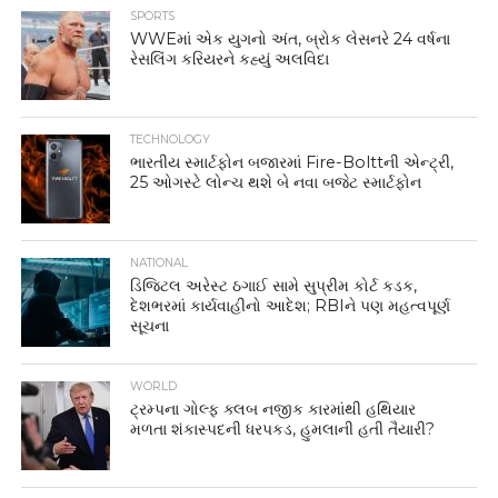
SPORTS
WWEમાં એક યુગનો અંત, બ્રોક લેસનરે 24 વર્ષના
રેસલિંગ કરિયરને કહ્યું અલવિદા
TECHNOLOGY
ભારતીય સ્માર્ટફોન બજારમાં Fire-Bolttની એન્ટ્રી,
25 ઓગસ્ટે લોન્ચ થશે બે નવા બજેટ સ્માર્ટફોન
NATIONAL
ડિજિટલ અરેસ્ટ ઠગાઈ સામે સુપ્રીમ કોર્ટ કડક,
દેશભરમાં કાર્યવાહીનો આદેશ; RBIને પણ મહત્વપૂર્ણ
સૂચના
WORLD
ટ્રમ્પના ગોલ્ફ ક્લબ નજીક કારમાંથી હથિયાર
મળતા શંકાસ્પદની ધરપકડ, હુમલાની હતી તૈયારી?