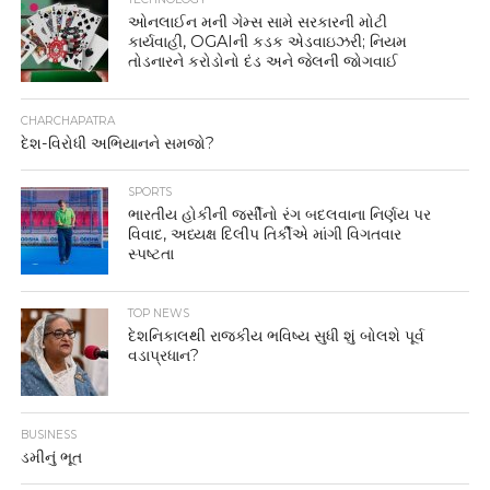
ઓનલાઈન મની ગેમ્સ સામે સરકારની મોટી
કાર્યવાહી, OGAIની કડક એડવાઇઝરી; નિયમ
તોડનારને કરોડોનો દંડ અને જેલની જોગવાઈ
CHARCHAPATRA
દેશ-વિરોધી અભિયાનને સમજો?
SPORTS
ભારતીય હોકીની જર્સીનો રંગ બદલવાના નિર્ણય પર
વિવાદ, અધ્યક્ષ દિલીપ તિર્કીએ માંગી વિગતવાર
સ્પષ્ટતા
TOP NEWS
દેશનિકાલથી રાજકીય ભવિષ્ય સુધી શું બોલશે પૂર્વ
વડાપ્રધાન?
BUSINESS
ડમીનું ભૂત