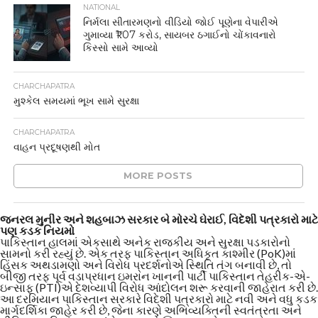
NATIONAL
નિર્મલા સીતારમણનો વીડિયો જોઈ પૂણેના વેપારીએ
ગુમાવ્યા ₹1.07 કરોડ, સાયબર ઠગાઈનો ચોંકાવનારો
કિસ્સો સામે આવ્યો
CHARCHAPATRA
મુશ્કેલ સમયમાં ભૂખ સામે સુરક્ષા
CHARCHAPATRA
વાહન પ્રદૂષણથી મોત
MORE POSTS
જનરલ મુનીર અને શહબાઝ સરકાર બે મોરચે ઘેરાઈ, વિદેશી પત્રકારો માટે
પણ કડક નિયમો
પાકિસ્તાન હાલમાં એકસાથે અનેક રાજકીય અને સુરક્ષા પડકારોનો
સામનો કરી રહ્યું છે. એક તરફ પાકિસ્તાન અધિકૃત કાશ્મીર (PoK)માં
હિંસક અથડામણો અને વિરોધ પ્રદર્શનોએ સ્થિતિ તંગ બનાવી છે, તો
બીજી તરફ પૂર્વ વડાપ્રધાન ઇમરાન ખાનની પાર્ટી પાકિસ્તાન તેહરીક-એ-
ઇન્સાફ (PTI)એ દેશવ્યાપી વિરોધ આંદોલન શરૂ કરવાની જાહેરાત કરી છે.
આ દરમિયાન પાકિસ્તાન સરકારે વિદેશી પત્રકારો માટે નવી અને વધુ કડક
માર્ગદર્શિકા જાહેર કરી છે, જેના કારણે અભિવ્યક્તિની સ્વતંત્રતા અને