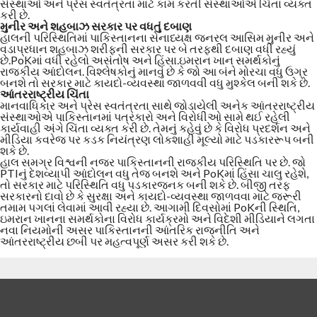
સંસ્થાઓ અને પ્રેસ સ્વતંત્રતા માટે કામ કરતી સંસ્થાઓએ ચિંતા વ્યક્ત
કરી છે.
મુનીર અને શહબાઝ સરકાર પર વધતું દબાણ
હાલની પરિસ્થિતિમાં પાકિસ્તાનના સેનાધ્યક્ષ જનરલ આસિમ મુનીર અને
વડાપ્રધાન શહબાઝ શરીફની સરકાર પર બે તરફથી દબાણ વધી રહ્યું
છે.PoKમાં વધી રહેલો અસંતોષ અને હિંસા.ઇમરાન ખાન સમર્થકોનું
રાજકીય આંદોલન. વિશ્લેષકોનું માનવું છે કે જો આ બંને મોરચા વધુ ઉગ્ર
બનશે તો સરકાર માટે કાયદો-વ્યવસ્થા જાળવવી વધુ મુશ્કેલ બની શકે છે.
આંતરરાષ્ટ્રીય ચિંતા
માનવાધિકાર અને પ્રેસ સ્વતંત્રતા સાથે જોડાયેલી અનેક આંતરરાષ્ટ્રીય
સંસ્થાઓએ પાકિસ્તાનમાં પત્રકારો અને વિરોધીઓ સામે થઈ રહેલી
કાર્યવાહી અંગે ચિંતા વ્યક્ત કરી છે. તેમનું કહેવું છે કે વિરોધ પ્રદર્શન અને
મીડિયા કવરેજ પર કડક નિયંત્રણ લોકશાહી મૂલ્યો માટે પડકારરૂપ બની
શકે છે.
હાલ સમગ્ર વિશ્વની નજર પાકિસ્તાનની રાજકીય પરિસ્થિતિ પર છે. જો
PTIનું દેશવ્યાપી આંદોલન વધુ તેજ બનશે અને PoKમાં હિંસા ચાલુ રહેશે,
તો સરકાર માટે પરિસ્થિતિ વધુ પડકારજનક બની શકે છે. બીજી તરફ
સરકારનો દાવો છે કે સુરક્ષા અને કાયદો-વ્યવસ્થા જાળવવા માટે જરૂરી
તમામ પગલાં લેવામાં આવી રહ્યા છે. આગામી દિવસોમાં PoKની સ્થિતિ,
ઇમરાન ખાનના સમર્થકોના વિરોધ કાર્યક્રમો અને વિદેશી મીડિયાને લગતા
નવા નિયમોની અસર પાકિસ્તાનની આંતરિક રાજનીતિ અને
આંતરરાષ્ટ્રીય છબી પર મહત્વપૂર્ણ અસર કરી શકે છે.