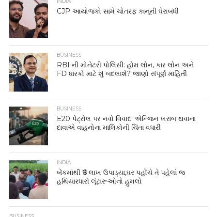
INDIA
CJP આયોજકો સામે ચોતરફ કાનૂની ઘેરાબંધી
BUSINESS
RBI ની મોનેટરી પોલિસી: હોમ લોન, કાર લોન અને
FD ધારકો માટે શું બદલાશે? જાણો સંપૂર્ણ માહિતી
BUSINESS
E20 પેટ્રોલ પર નવો વિવાદ: એન્જિન ખરાબ થવાના
દાવાએ વાહનોના માલિકોની ચિંતા વધારી
INDIA
બેંકમાંથી ₹6 લાખ ઉપાડ્યા,ઘર પહોંચે તે પહેલાં જ
હથિયારધારી લૂંટારૂઓનો હુમલો
BUSINESS