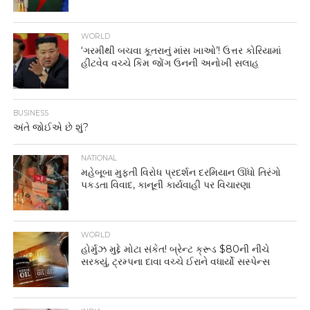
WORLD
‘ગરમીથી બચવા કૂતરાનું માંસ ખાઓ’! ઉત્તર કોરિયામાં
હીટવેવ વચ્ચે કિમ જોંગ ઉનની અનોખી સલાહ
BUSINESS
અંતે જોઈએ છે શું?
NATIONAL
મહેબૂબા મુફ્તી વિરોધ પ્રદર્શન દરમિયાન ઊંધો તિરંગો
પકડતા વિવાદ, કાનૂની કાર્યવાહી પર વિચારણા
WORLD
હોર્મુઝ મુદ્દે મોટા સંકેત! બ્રેન્ટ ક્રૂડ $80ની નીચે
સરક્યું, ટ્રમ્પના દાવા વચ્ચે ઈરાને વધાર્યો સસ્પેન્સ