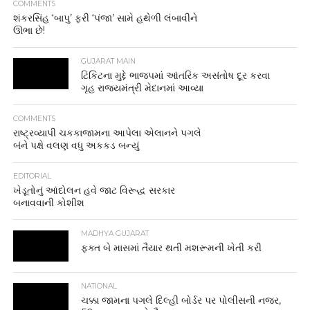
COMMENTS
શંકરસિંહ ‘બાપુ’ ફરી ‘પંજા’ સામે હથેળી લંબાવીને
ઊભા છે!
GUJARAT MAIN
ટિકિટના મુદ્દે ભાજપમાં આંતરિક અસંતોષ દૂર કરવા
ગૃહ રાજ્યમંત્રી મેદાનમાં આવ્યા
COMMENTS
રાષ્ટ્રવ્યાપી ચકકાજામના આપેલા એલાનને પગલે
બંને પક્ષે વલણ વધુ અકકડ બન્યું
EDITORIAL
ખેડૂતોનું આંદોલન હવે જાટ વિરૂદ્ધ સરકાર
બનાવવાની કોશીશ
MADHYA GUJARAT
ફક્ત બે માસમાં તૈયાર થતી મશરૂમની ખેતી કરી
NATIONAL
ચક્કા જામના પગલે દિલ્હી બોર્ડર પર પોલીસની નજર,