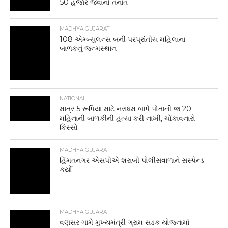
50 હજાર જવાનો તૈનાત
MADHYA GUJARAT
108 એમ્બ્યુલન્સ બની પરપ્રાંતીય મહિલાના
બાળકનું જન્મસ્થાન
NATIONAL
માત્ર 5 રૂપિયા માટે નરાધમ બાપે પોતાની જ 20
મહિનાની બાળકીની હત્યા કરી નાખી, ચોંકાવનારો
કિસ્સો
MADHYA GUJARAT
હિંમતનગર એસપીએ શરાબી પોલીસવાળાને સસ્પેન્ડ
કર્યો
MADHYA GUJARAT
વણસર ગામે મુખ્યમંત્રી ગ્રામ સડક યોજનામાં