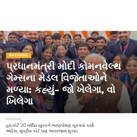
NATIONAL
પ્રધાનમંત્રી મોદી કોમનવેલ્થ
ગેમ્સના મેડલ વિજેતાઓને
મળ્યા: કહ્યું- જો ખેલેગા, વો
ખિલેગા
NATIONAL
હાઇકોર્ટે 20 વર્ષીય યુવકને ભરણપોષણ ચૂકવવાં કર્યો
આદેશ, સુપ્રીમ કોર્ટ પણ અચરજમાં મુકાઇ