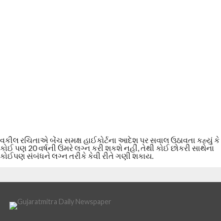
વકીલ રચિતાએ બેંચ સમક્ષ હાઈકોર્ટના આદેશ પર સવાલ ઉઠાવતા કહ્યું કે
કોઈ પણ 20 વર્ષની ઉંમરે લગ્ન કરી શકશે નહીં, તેથી કોઈ છોકરી સાથેના
કોઈપણ સંબંધને લગ્ન તરીકે કેવી રીતે ગણી શકાય.