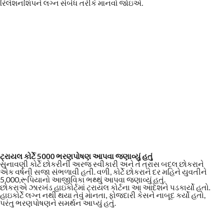
રિલેશનશિપને લગ્ન સંબંધ તરીકે માનવો જોઇએ.
ટ્રાયલ કોર્ટે 5000 ભરણપોષણ આપવા જણાવ્યું હતું
સુનાવણી કોર્ટે છોકરીની અરજ સ્વીકારી અને તે ત્રાસ બદલ છોકરાને
એક વર્ષની સજા સંભળાવી હતી. વળી, કોર્ટે છોકરાને દર મહિને યુવતીને
5,000,રૂપિયાનો આજીવિકા ભથ્થું આપવા જણાવ્યું હતું.
છોકરાએ ઝારખંડ હાઇકોર્ટમાં ટ્રાયલ કોર્ટના આ આદેશને પડકાર્યો હતો.
હાઇકોર્ટે લગ્ન નથી થયા તેવું માનતા, ફોજદારી કેસને નાબૂદ કર્યો હતો,
પરંતુ ભરણપોષણને સમર્થન આપ્યું હતું.