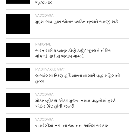
ભ્રષ્ટાચાર
VADODARA
મુદ્રા-ભાવ દ્વારા જોનાર વ્યક્તિ નૃત્યને સમજી શકે
NATIONAL
ભારત સામે ષડયંત્ર કોણે કર્યુ? ગૂગલને નોટિસ
મોકલી પોલીસે જવાબ માગ્યો
MADHYA GUJARAT
લાંભવેલમાં તિક્ષ્ણ હથિયારના ઘા મારી વૃદ્ધ મહિલાની
હત્યા
VADODARA
મોટર વ્હીકલ એક્ટ મુજબ તમામ વાહનોમાં ફર્સ્ટ
એઈડ કિટ હોવી જરૂરી
VADODARA
બામરેલીમાં BSFના જવાનના અંતિમ સંસ્કાર