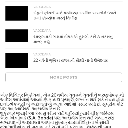
VADODARA
સેફટી ફીચર્સ અને પર્યાવરણ સબંધિત બાબતોને ધ્યાને
રાખી ફોર્મ્યુલા કારનું નિર્માણ
VADODARA
રમણગામડી ગામમાં દીપડાએ હુમલો કરી ૩ બકરાનું
મારણ કર્યું
VADODARA
22 વર્ષની ભૂમિકા રાજ્યની સાૈથી નાની ઉમેદવાર
MORE POSTS
એક વિચિત્ર નિર્ણયમાં, એક 20 વર્ષીય યુવકને યુવતીને ભરણપોષણ નો
આદેશ આપવામાં આવ્યો છે. કાયદા પ્રમાણે લગ્ન ન થઈ શકે તે વય હોવા
છતાં,એક નહી બે અદાલતોએ આવા આદેશો પસાર કર્યા છે. સુપ્રીમ કોર્ટ
પણ આ આદેશથી આશ્ચર્યચકિત છે.
શુક્રવારે જ્યારે આ કેસ સુપ્રીમ કોર્ટ પહોંચ્યો ત્યારે ચીફ જસ્ટિસ
એસ.એ.બોબડે
(S.A. Bobde)
પણ આશ્ચર્યચકિત થઈ ગયા. ત્રણ
સભ્યપદ ની અધ્યક્ષતા આપતા મુખ્ય ન્યાયાધીશે તેના બે સાથી
ન્યાયાધીશો સાથે પણ આ મુદ્દે ચર્ચા કરી, પરંતુ આ નિર્ણયથી બધા