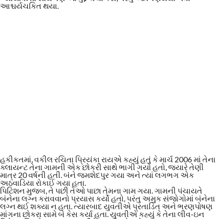
આશ્ચર્યચકિત થયા.
હકીકતમાં, વકીલ રચિતા પ્રિયંકા રાયએ કહ્યું હતું કે માર્ચ 2006 માં તેના
ક્લાયન્ટ તેના ગામની એક છોકરી સાથે ભાગી ગયો હતો, જ્યારે તેણી
માત્ર 20 વર્ષની હતી. બંને જમશેદપુર ગયા અને ત્યાં લગભગ એક
અઠવાડિયા રોકાઈ ગયા હતા.
પિટિશન મુજબ, તે પછી તેઓ પાછા તેમના ગામ ગયા. ગામની પંચાયતે
બંનેના લગ્ન કરાવવાનો પ્રયાસ કર્યો હતો, પરંતુ અમુક સંજોગોમાં બંનેના
લગ્ન થઈ શક્યા ન હતા. ત્યારબાદ યુવતીએ પ્રતાડિત અને ભરણપોષણ
માંગના છોકરા સામે બે કેસ કર્યા હતા. યુવતીએ કહ્યું કે તેના લીવ-ઇન