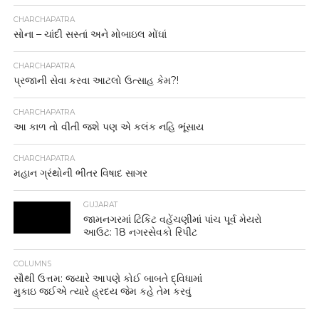
CHARCHAPATRA
સોના – ચાંદી સસ્તાં અને મોબાઇલ મોંઘાં
CHARCHAPATRA
પ્રજાની સેવા કરવા આટલો ઉત્સાહ કેમ?!
CHARCHAPATRA
આ કાળ તો વીતી જશે પણ એ કલંક નહિ ભૂંસાય
CHARCHAPATRA
મહાન ગ્રંથોની ભીતર વિષાદ સાગર
GUJARAT
જામનગરમાં ટિકિટ વહેંચણીમાં પાંચ પૂર્વ મેયરો
આઉટ: 18 નગરસેવકો રિપીટ
COLUMNS
સૌથી ઉત્તમ: જયારે આપણે કોઈ બાબતે દ્વિધામાં
મુકાઇ જઈએ ત્યારે હ્રદય જેમ કહે તેમ કરવું