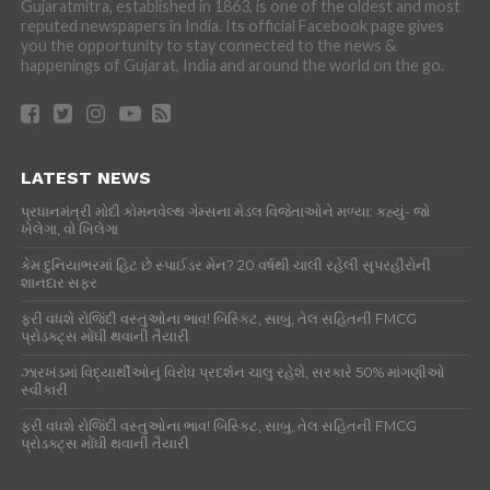
Gujaratmitra, established in 1863, is one of the oldest and most
reputed newspapers in India. Its official Facebook page gives
you the opportunity to stay connected to the news &
happenings of Gujarat, India and around the world on the go.
LATEST NEWS
પ્રધાનમંત્રી મોદી કોમનવેલ્થ ગેમ્સના મેડલ વિજેતાઓને મળ્યા: કહ્યું- જો
ખેલેગા, વો ખિલેગા
કેમ દુનિયાભરમાં હિટ છે સ્પાઈડર મેન? 20 વર્ષથી ચાલી રહેલી સુપરહીરોની
શાનદાર સફર
ફરી વધશે રોજિંદી વસ્તુઓના ભાવ! બિસ્કિટ, સાબુ, તેલ સહિતની FMCG
પ્રોડક્ટ્સ મોંઘી થવાની તૈયારી
ઝારખંડમાં વિદ્યાર્થીઓનું વિરોધ પ્રદર્શન ચાલુ રહેશે, સરકારે 50% માંગણીઓ
સ્વીકારી
ફરી વધશે રોજિંદી વસ્તુઓના ભાવ! બિસ્કિટ, સાબુ, તેલ સહિતની FMCG
પ્રોડક્ટ્સ મોંઘી થવાની તૈયારી