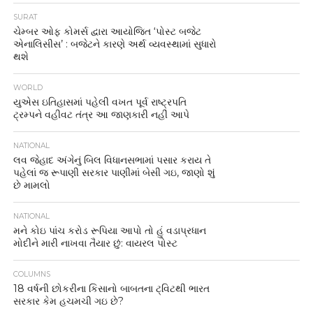
SURAT
ચેમ્બર ઓફ કોમર્સ દ્વારા આયોજિત ‘પોસ્ટ બજેટ
એનાલિસીસ’ : બજેટને કારણે અર્થ વ્યવસ્થામાં સુધારો
થશે
WORLD
યુએસ ઇતિહાસમાં પહેલી વખત પૂર્વ રાષ્ટ્રપતિ
ટ્રમ્પને વહીવટ તંત્ર આ જાણકારી નહીં આપે
NATIONAL
લવ જેહાદ અંગેનું બિલ વિધાનસભામાં પસાર કરાય તે
પહેલાં જ રૂપાણી સરકાર પાણીમાં બેસી ગઇ, જાણો શું
છે મામલો
NATIONAL
મને કોઇ પાંચ કરોડ રૂપિયા આપો તો હું વડાપ્રધાન
મોદીને મારી નાખવા તૈયાર છું: વાયરલ પોસ્ટ
COLUMNS
18 વર્ષની છોકરીના કિસાનો બાબતના ટ્વિટથી ભારત
સરકાર કેમ હચમચી ગઇ છે?