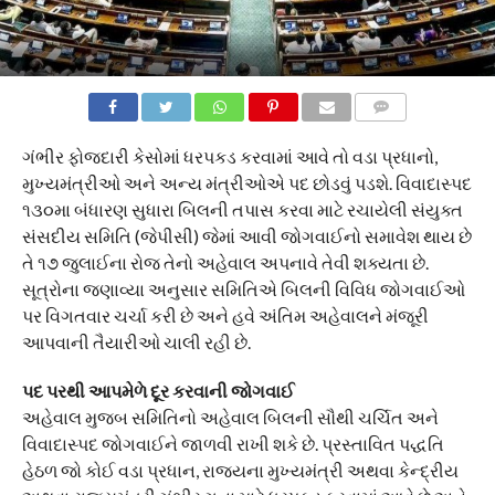
COMMENTS
ગંભીર ફોજદારી કેસોમાં ધરપકડ કરવામાં આવે તો વડા પ્રધાનો,
મુખ્યમંત્રીઓ અને અન્ય મંત્રીઓએ પદ છોડવું પડશે. વિવાદાસ્પદ
૧૩૦મા બંધારણ સુધારા બિલની તપાસ કરવા માટે રચાયેલી સંયુક્ત
સંસદીય સમિતિ (જેપીસી) જેમાં આવી જોગવાઈનો સમાવેશ થાય છે
તે ૧૭ જુલાઈના રોજ તેનો અહેવાલ અપનાવે તેવી શક્યતા છે.
સૂત્રોના જણાવ્યા અનુસાર સમિતિએ બિલની વિવિધ જોગવાઈઓ
પર વિગતવાર ચર્ચા કરી છે અને હવે અંતિમ અહેવાલને મંજૂરી
આપવાની તૈયારીઓ ચાલી રહી છે.
પદ પરથી આપમેળે દૂર કરવાની જોગવાઈ
અહેવાલ મુજબ સમિતિનો અહેવાલ બિલની સૌથી ચર્ચિત અને
વિવાદાસ્પદ જોગવાઈને જાળવી રાખી શકે છે. પ્રસ્તાવિત પદ્ધતિ
હેઠળ જો કોઈ વડા પ્રધાન, રાજ્યના મુખ્યમંત્રી અથવા કેન્દ્રીય