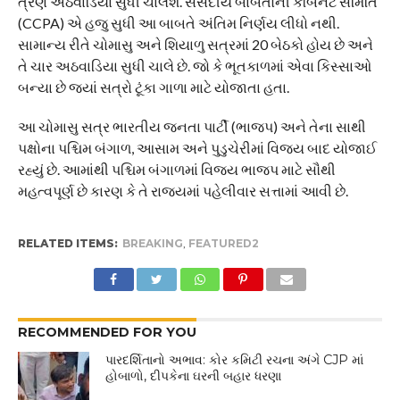
ત્રણ અઠવાડિયા સુધી ચાલશે. સંસદીય બાબતોની કેબિનેટ સમિતિ
(CCPA) એ હજુ સુધી આ બાબતે અંતિમ નિર્ણય લીધો નથી.
સામાન્ય રીતે ચોમાસુ અને શિયાળુ સત્રમાં 20 બેઠકો હોય છે અને
તે ચાર અઠવાડિયા સુધી ચાલે છે. જો કે ભૂતકાળમાં એવા કિસ્સાઓ
બન્યા છે જ્યાં સત્રો ટૂંકા ગાળા માટે યોજાતા હતા.
આ ચોમાસુ સત્ર ભારતીય જનતા પાર્ટી (ભાજપ) અને તેના સાથી
પક્ષોના પશ્ચિમ બંગાળ, આસામ અને પુડુચેરીમાં વિજય બાદ યોજાઈ
રહ્યું છે. આમાંથી પશ્ચિમ બંગાળમાં વિજય ભાજપ માટે સૌથી
મહત્વપૂર્ણ છે કારણ કે તે રાજ્યમાં પહેલીવાર સત્તામાં આવી છે.
RELATED ITEMS:
BREAKING
,
FEATURED2
RECOMMENDED FOR YOU
પારદર્શિતાનો અભાવ: કોર કમિટી રચના અંગે CJP માં
હોબાળો, દીપકેના ઘરની બહાર ધરણા