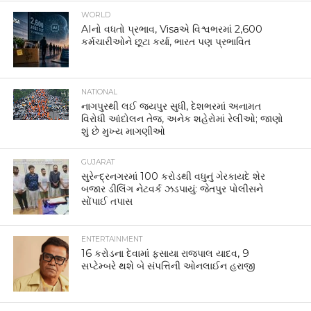
WORLD
AIનો વધતો પ્રભાવ, Visaએ વિશ્વભરમાં 2,600
કર્મચારીઓને છૂટા કર્યા, ભારત પણ પ્રભાવિત
NATIONAL
નાગપુરથી લઈ જયપુર સુધી, દેશભરમાં અનામત
વિરોધી આંદોલન તેજ, અનેક શહેરોમાં રેલીઓ; જાણો
શું છે મુખ્ય માગણીઓ
GUJARAT
સુરેન્દ્રનગરમાં 100 કરોડથી વધુનું ગેરકાયદે શેર
બજાર ડીલિંગ નેટવર્ક ઝડપાયું: જેતપુર પોલીસને
સોંપાઈ તપાસ
ENTERTAINMENT
16 કરોડના દેવામાં ફસાયા રાજપાલ યાદવ, 9
સપ્ટેમ્બરે થશે બે સંપત્તિની ઓનલાઈન હરાજી