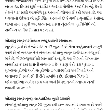
અથવા રાજ્યમંત્રી ગંભીર ગુના માટે ધરપકડ કરવામાં આવે છે અને
સતત ૩૦ દિવસ સુધી ન્યાયિક અથવા પોલીસ કસ્ટડીમાં રહે છે તો
તેમને પદ પરથી આપમેળે દૂર કરવાની જોગવાઈ કરી શકાય છે. આ
પગલાનો ઉદ્દેશ્ય એ સુનિશ્ચિત કરવાનો છે કે ગંભીર ગુનાહિત કેસોમાં
લાંબા સમય સુધી અટકાયતમાં રહેલા ચૂંટાયેલા પ્રતિનિધિઓ
સર્વોચ્ચ કાર્યકારી હોદ્દા પર ન રહે.
ચોમાસુ સત્ર દરમિયાન રજૂ થવાની સંભાવના
સૂત્રો સૂચવે છે કે જો સમિતિ 17 જુલાઈએ તેના અહેવાલને મંજૂરી
આપે છે તો સરકાર તેને સંસદના ચોમાસુ સત્ર દરમિયાન રજૂ કરી
શકે છે, જે 20 જુલાઈથી શરૂ થઈ રહ્યું છે. આ બિલની વિગતવાર
સંસદીય તપાસ થવાની સંભાવના છે, કારણ કે તે વડા પ્રધાન,
મુખ્યમંત્રીઓ અને મંત્રીઓના બંધારણીય કાર્યાલયો અને
જવાબદારી સાથે સીધી રીતે સંબંધિત છે. પરિણામે બિલની
જોગવાઈઓ અંગે શાસક પક્ષ અને વિપક્ષ વચ્ચે વ્યાપક ચર્ચા
થવાની અપેક્ષા છે.
ચોમાસુ સત્ર ત્રણ અઠવાડિયા સુધી ચાલશે
સંસદનું ચોમાસુ સત્ર 20 જુલાઈથી શરૂ થવાની સંભાવના છે અને