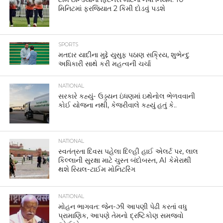
મિનિટમાં ફરજિયાત 2 કિમી દોડવું પડશે
SPORTS
મતદાર યાદીના મુદ્દે યુસુફ પઠાણ સક્રિય, શુભેન્દુ
અધિકારી સાથે કરી મહત્વની ચર્ચા
NATIONAL
સરકારે કહ્યું- ઉડ્ડયન ઇંધણમાં ઇથેનોલ ભેળવવાની
કોઈ યોજના નથી, કેજરીવાલે કહ્યું હતું કે..
NATIONAL
સ્વતંત્રતા દિવસ પહેલા દિલ્હી હાઈ એલર્ટ પર, લાલ
કિલ્લાની સુરક્ષા માટે ચુસ્ત બંદોબસ્ત, AI કેમેરાથી
થશે રિયલ-ટાઈમ મોનિટરિંગ
NATIONAL
મોહન ભાગવત: જેન-ઝી આપણી પેઢી કરતાં વધુ
પ્રામાણિક, આપણે તેમનો દ્રષ્ટિકોણ સમજવો