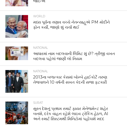
જોઈએ
WORLD
મધ્ય પૂર્વના તણાવ વચ્ચે નેતન્યાહૂએ PM મોદીને
ફોન કર્યો, જાણો શું ચર્ચા થઈ
NATIONAL
આધારમાં નામ બદલવાની લિમિટ શું છે? ત્રીજી વખત
બદલવા પહેલાં જાણી લો નિયમ
NATIONAL
2013ના બળાત્કાર કેસમાં બોમ્બે હાઈકોર્ટે તરુણ
તેજપાલને 10 વર્ષની સખત કેદની સજા ફટકારી
SURAT
સુરત દેશનું પ્રથમ સ્માર્ટ ફાયર મેનેજમેન્ટ શહેર
બનશે, દરેક વાહન રહેશે લાઇવ ટ્રેકિંગ હેઠળ, AI
અને સ્માર્ટ સિસ્ટમથી મિનિટોમાં પહોંચશે મદદ