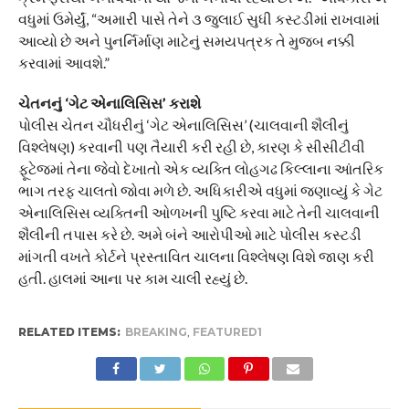
વધુમાં ઉમેર્યું, “અમારી પાસે તેને ૩ જુલાઈ સુધી કસ્ટડીમાં રાખવામાં
આવ્યો છે અને પુનર્નિર્માણ માટેનું સમયપત્રક તે મુજબ નક્કી
કરવામાં આવશે.”
ચેતનનું ‘ગેટ એનાલિસિસ’ કરાશે
પોલીસ ચેતન ચૌધરીનું ‘ગેટ એનાલિસિસ’ (ચાલવાની શૈલીનું
વિશ્લેષણ) કરવાની પણ તૈયારી કરી રહી છે, કારણ કે સીસીટીવી
ફૂટેજમાં તેના જેવો દેખાતો એક વ્યક્તિ લોહગઢ કિલ્લાના આંતરિક
ભાગ તરફ ચાલતો જોવા મળે છે. અધિકારીએ વધુમાં જણાવ્યું કે ગેટ
એનાલિસિસ વ્યક્તિની ઓળખની પુષ્ટિ કરવા માટે તેની ચાલવાની
શૈલીની તપાસ કરે છે. અમે બંને આરોપીઓ માટે પોલીસ કસ્ટડી
માંગતી વખતે કોર્ટને પ્રસ્તાવિત ચાલના વિશ્લેષણ વિશે જાણ કરી
હતી. હાલમાં આના પર કામ ચાલી રહ્યું છે.
RELATED ITEMS:
BREAKING
,
FEATURED1