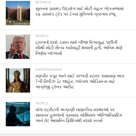
BUSINESS
સુરતના ડાયમંડ ઉદ્યોગ માટે મોટી રાહત: લોકસભામાં
રફ ડાયમંડ ટ્રેડ પર ટેક્સ મુક્તિનો પ્રસ્તાવ રજૂ
WORLD
ટ્રમ્પનો દાવો: ઇરાન સામે બીજા વિશ્વયુદ્ધ પછીની
સૌથી મોટી સૈન્ય કાર્યવાહી થવાની હતી, અંતિમ ક્ષણે
નિર્ણય બદલાયો
ENTERTAINMENT
રણબીર કપૂર અને સાઈ પલ્લવી સ્ટારર ‘રામાયણ ભાગ
1’ની રિલીઝ ડેટ જાહેર, ગ્લોબલ ઓડિયન્સ માટે
અંગ્રેજી ટ્રેલર આઉટ
WORLD
વોલ સ્ટ્રીટની અગ્રણી નાણાકીય સંસ્થાઓ પર
સાયબર હુમલાનો પ્રયાસ, સોશિયલ એન્જિનિયરિંગ
અને AI આધારિત ફિશિંગથી વધ્યો ખતરો