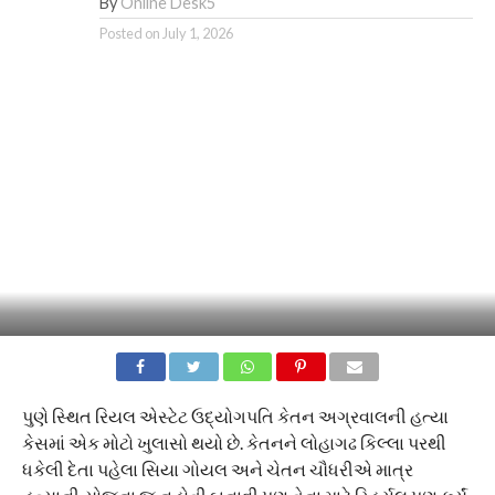
By
Online Desk5
Posted on
July 1, 2026
પુણે સ્થિત રિયલ એસ્ટેટ ઉદ્યોગપતિ કેતન અગ્રવાલની હત્યા
કેસમાં એક મોટો ખુલાસો થયો છે. કેતનને લોહાગઢ કિલ્લા પરથી
ધકેલી દેતા પહેલા સિયા ગોયલ અને ચેતન ચૌધરીએ માત્ર