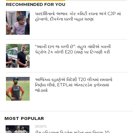
RECOMMENDED FOR YOU
પારદર્શિતાનો અભાવ: કોર કમિટી રચના અંગે CJP માં
હોબાળો, દીપકેના ઘરની બહાર ધરણા
“આખી દાળ જ કાળી છે”: રાહુલ ગાંધીએ કારની
પેટ્રોલ ટેંક ખોલી E20 ઇંધણ પર ટિપ્પણી કરી
અજિંક્ય રહાણેએ વિદેશી T20 લીગમાં રમવાનો
નિર્ણય લીધો, ETPLમાં એમ્સ્ટરડેમ ફ્લેમ્સમાં
જોડાયો
MOST POPULAR
SPORTS
ટીમ ઇન્ડિયાના ફિટનેસ માટેના નવા નિયમ: 10