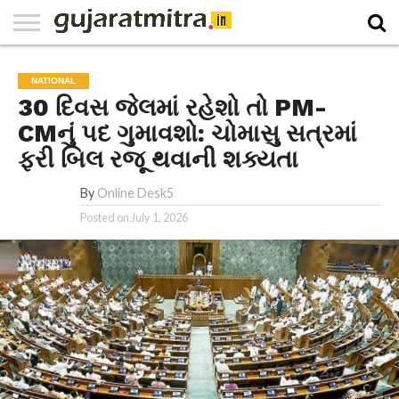
E-
PAPER
NATIONAL
WORLD
BUSINESS
SPORTS
GUJARAT
OPINION
MORE
NATIONAL
30 દિવસ જેલમાં રહેશો તો PM-
CMનું પદ ગુમાવશો: ચોમાસુ સત્રમાં
ફરી બિલ રજૂ થવાની શક્યતા
By
Online Desk5
Posted on
July 1, 2026