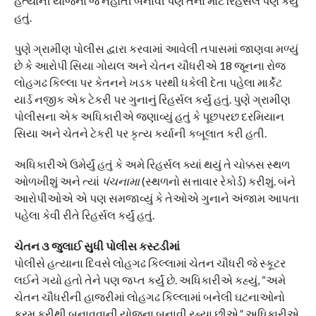
હત્યાની યોજના જ નહોતી બનાવી પણ તેના માટે રિહર્સલ પણ કર્યું
હતું.
પુણે ગ્રામીણ પોલીસ દ્વારા કરવામાં આવેલી તપાસમાં જાણવા મળ્યું
છે કે આરોપી સિયા ગોયલ અને ચેતન ચૌધરીએ 18 જૂનના રોજ
લોહગઢ કિલ્લા પર કેતનને ખડક પરથી ધકેલી દેતા પહેલા માર્કેટ
યાર્ડ નજીક એક ટેકરી પર ગુનાનું રિહર્સલ કર્યું હતું. પુણે ગ્રામીણ
પોલીસના એક અધિકારીએ જણાવ્યું હતું કે પૂછપરછ દરમિયાન
સિયા અને ચેતને ટેકરી પર કૃત્ય કર્યાની કબૂલાત કરી હતી.
અધિકારીએ ઉમેર્યું હતું કે અમે રિહર્સલ ક્યાં થયું તે ચોક્કસ સ્થળ
ઓળખીશું અને ત્યાં
પંચનામા
(સ્થળનો સત્તાવાર રેકોર્ડ) કરીશું. બંને
આરોપીઓએ એ પણ સમજાવ્યું કે તેઓએ ગુનાને અંજામ આપતા
પહેલા કેવી રીતે રિહર્સલ કર્યું હતું.
ચેતન ૩ જુલાઈ સુધી પોલીસ કસ્ટડીમાં
પોલીસે હત્યાના દિવસે લોહગઢ કિલ્લામાં ચેતન ચૌધરી જે સ્કૂટર
લઈને ગયો હતો તેને પણ જપ્ત કર્યું છે. અધિકારીએ કહ્યું, “અમે
ચેતન ચૌધરીની હાજરીમાં લોહગઢ કિલ્લામાં બનેલી ઘટનાઓનો
ક્રમ ફરીથી બનાવવાની યોજના બનાવી રહ્યા છીએ.” અધિકારીએ