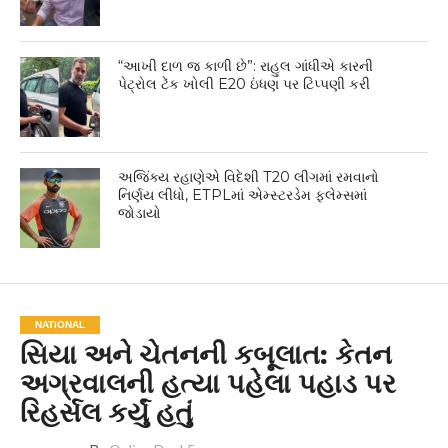
“આખી દાળ જ કાળી છે”: રાહુલ ગાંધીએ કારની
પેટ્રોલ ટેંક ખોલી E20 ઇંધણ પર ટિપ્પણી કરી
અજિંક્ય રહાણેએ વિદેશી T20 લીગમાં રમવાનો
નિર્ણય લીધો, ETPLમાં એમ્સ્ટરડેમ ફ્લેમ્સમાં
જોડાયો
NATIONAL
સિયા અને ચેતનની કબૂલાત: કેતન
અગ્રવાલની હત્યા પહેલા પહાડ પર
રિહર્સલ કર્યું હતું