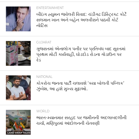
ENTERTAINMENT
બીઇંગ હ્યુમન જ્વેલરી વિવાદ: ચંડીગઢ ડિસ્ટ્રિક્ટ કોર્ટે
સલમાન ખાન અને બહેન અલવીરાને પાઠવી કોર્ટ
નોટિસ
GUJARAT
ગુજરાતમાં એનાલોગ પનીર પર પ્રતિબંધ બાદ સુરતમાં
પ્રથમ મોટી કાર્યવાહી, ઘોડદોડ રોડના ગોડાઉન પર
રેડ
NATIONAL
કોકરોચ જનતા પાર્ટી ચલાવશે ‘ક્યા બોલતી પબ્લિક’
ઝુંબેશ, આ હશે મુખ્ય મુદ્દાઓ..
WORLD
ભારત-મ્યાનમાર સરહદ પર જમીનની અદલાબદલીની
ચર્ચા, મણિપુરમાં આંદોલનની ચેતવણી