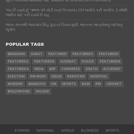
સુરત ભાજપમાં મારામારી બાદ ‘સમાધાન’થી સવાલોનો સળંગ સિલસિલો
‘ભટકી રહ્યો છું’ ઋષભ પંતે મોડી રાત્રે ઉત્તરાખંડ CM ધામીને કરી અપીલ, 3 વર્ષથી
જમીન માટે કરી રહ્યો છે રાહ
જંતર-મંતરથી જયપાલ સિંહ મુંડા સ્ટેડિયમ સુધી: ભારતના આક્રોશનું બદલાતું
ભૂગોળ
POPULAR TAGS
BREAKING
SURAT
FEATURED
FEATURED3
FEATURED1
FEATURED2
FEATURED5
GUJARAT
POLICE
FEATURED6
FEATURED4
INDIA
BJP
CONGRESS
DEATH
ACCIDENT
ELECTION
PM MODI
DELHI
PAKISTAN
HOSPITAL
MURDER
BHARUCH
CM
SPORTS
RAIN
PM
CRICKET
BOLLYWOOD
VALSAD
E-PAPER
NATIONAL
WORLD
BUSINESS
SPORTS