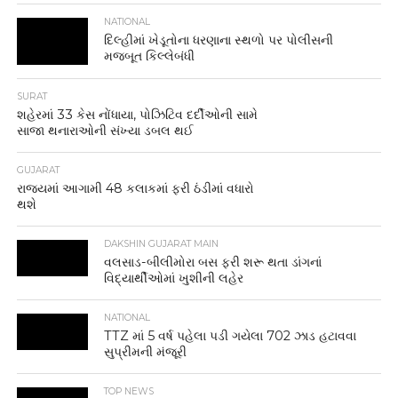
NATIONAL
દિલ્હીમાં ખેડૂતોના ધરણાના સ્થળો પર પોલીસની
મજબૂત કિલ્લેબંધી
SURAT
શહેરમાં 33 કેસ નોંધાયા, પોઝિટિવ દર્દીઓની સામે
સાજા થનારાઓની સંખ્યા ડબલ થઈ
GUJARAT
રાજ્યમાં આગામી 48 કલાકમાં ફરી ઠંડીમાં વધારો
થશે
DAKSHIN GUJARAT MAIN
વલસાડ-બીલીમોરા બસ ફરી શરૂ થતા ડાંગનાં
વિદ્યાર્થીઓમાં ખુશીની લહેર
NATIONAL
TTZ માં 5 વર્ષ પહેલા પડી ગયેલા 702 ઝાડ હટાવવા
સુપ્રીમની મંજૂરી
TOP NEWS