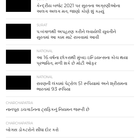
કેન્દ્રીય બજેટ 2021 પર સુરતના અગ્રણીઓના
અલગ અલગ મત, જાણો કોણે શું કહ્યું
SURAT
પ.બંગાળથી અપહરણ કરીને લવાયેલી યુવતીને
સુરતમાં આ કામ માટે રાખવામાં આવી
NATIONAL
આ 16 વર્ષના છોકરાથી મુંબઇ ઇન્ડિયન્સના કોચ થયા
પ્રભાવિત, મળી શકે છે મોટી ઓફર
NATIONAL
રાવણની લંકામાં પેટ્રોલ 51 રૂપિયામાં અને શ્રીરામના
ભારતમાં 93 રૂપિયા
CHARCHAPATRA
નાનપૂરા ડચગાર્ડનના ટ્રાફિકનું નિયમન જરૂરી છે
CHARCHAPATRA
બોગસ ડોકટરોને સીધા દોર કરો