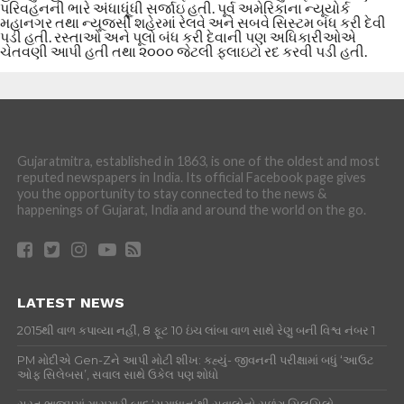
પરિવહનની ભારે અંધાધૂંધી સર્જાઇ હતી. પૂર્વ અમેરિકાના ન્યૂયોર્ક
મહાનગર તથા ન્યૂજર્સી શહેરમાં રેલવે અને સબવે સિસ્ટમ બંધ કરી દેવી
પડી હતી. રસ્તાઓ અને પૂલો બંધ કરી દેવાની પણ અધિકારીઓએ
ચેતવણી આપી હતી તથા ૨૦૦૦ જેટલી ફ્લાઇટો રદ કરવી પડી હતી.
Gujaratmitra, established in 1863, is one of the oldest and most
reputed newspapers in India. Its official Facebook page gives
you the opportunity to stay connected to the news &
happenings of Gujarat, India and around the world on the go.
LATEST NEWS
2015થી વાળ કપાવ્યા નહીં, 8 ફૂટ 10 ઇંચ લાંબા વાળ સાથે રેણુ બની વિશ્વ નંબર 1
PM મોદીએ Gen-Zને આપી મોટી શીખ: કહ્યું- જીવનની પરીક્ષામાં બધું ‘આઉટ
ઓફ સિલેબસ’, સવાલ સાથે ઉકેલ પણ શોધો