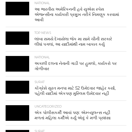
NATIONAL
આ ભારતીય અમેરિકનની હવે યુએસ સ્પેસ
એજન્સીના કાર્યકારી પ્રમુુખ તરીકે નિમણૂક કરવામાં
આવી
TOP NEWS
લાંબા સમયે દેખાયેલા જેક મા સામે ચીની સરકારે
લીધાં પગલાં, આ યાદીમાંથી નામ બાકાત કર્યુ
NATIONAL
અકાલી દલના નેતાની ગાડી પર હુમલો, કાર્યકરો પર
ગોળીબાર
SURAT
કોંગ્રેસે સુરત મનપા માટે 52 ઉમેદવાર જાહેર કર્યા,
પહેલી યાદીમાં એકપણ મુસ્લિમ ઉમેદવાર નહીં
UNCATEGORIZED
એક પોલીસકર્મી આવાં પણ: એમ્બ્યુલન્સ નહીં
મળતાં મહિલા કર્મીએ કર્યું એવું કે મળી પ્રશંસા
SURAT