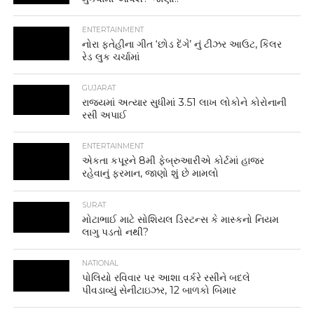
ENTERTAINMENT
નોરા ફતેહીના ગીત ‘છોડ દેંગે’ નું ટીઝર આઉટ, કિલર
રેડ લુક ચર્ચામાં
GUJARAT
રાજ્યમાં અત્યાર સુધીમાં 3.51 લાખ લોકોને કોરોનાની
રસી અપાઈ
ENTERTAINMENT
એકતા કપૂરને 8મી ફેબ્રુઆરીએ કોર્ટમાં હાજર
રહેવાનું ફરમાન, જાણો શું છે મામલો
SURAT
મોટાભાઈ માટે સોશિયલ ડિસ્ટન્સ કે માસ્કનો નિયમ
લાગુ પડતો નથી?
NATIONAL
પોલિયો રવિવાર પર આશા વર્કરે રસીને બદલે
પીવડાવ્યું સેનીટાઇઝર, 12 બાળકો બિમાર