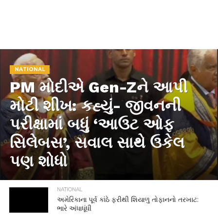
NATIONAL
PM મોદીએ Gen-Zને આપી
મોટી શીખ: કહ્યું- જીવનની
પરીક્ષામાં બધું ‘આઉટ ઓફ
સિલેબસ’, સવાલ સાથે ઉકેલ
પણ શોધો
NATIONAL
અમેરિકાના પૂર્વ કાંઠે ફરીથી શિયાળુ તોફાનનો તરખાટ:
ભારે અંધાધૂંધી