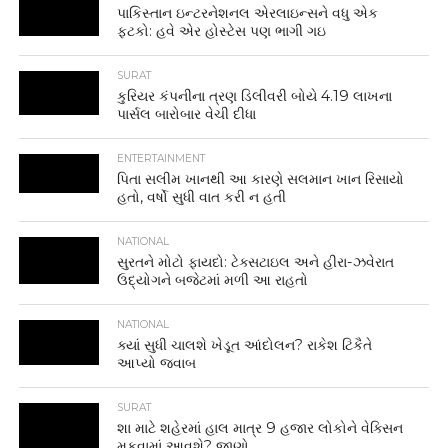
પાકિસ્તાન ઇન્ટરનેશનલ એરલાઇન્સને વધુ એક
ફટકો: હવે એર હોસ્ટેસ પણ ભાગી ગઇ
SURAT
કુરિયર કંપનીના ત્રણ ડિલીવરી બોયે 4.19 લાખના
પાર્સલ બારોબાર વેચી દીધા
ENTERTAINMENT
પિતા સલીમ ખાનથી આ કારણે સલમાન ખાન રિસાયો
હતો, વર્ષો સુધી વાત કરી ન હતી
NATIONAL
સુરતને મોટો ફાયદો: ટેક્સટાઇલ અને હીરા-ઝવેરાત
ઉદ્યોગને બજેટમાં મળી આ રાહતો
NATIONAL
ક્યાં સુધી ચાલશે ખેડૂત આંદોલન? રાકેશ ટિકૈતે
આપ્યો જવાબ
SURAT
શા માટે શહેરમાં હાલ માત્ર 9 હજાર લોકોને વેક્સિન
મુકવામાં આવશે? જાણો..