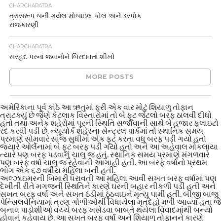
CHARCHAPATRA
ત્રાસરૂપ બની ગયેલ મોબાઇલ કોલ અને ડરપોક
રાજકારણી
CHARCHAPATRA
સરહદ પરનાં જવાનોને બિરદાવતાં શીખો
MORE POSTS
અમેરિકાના પૂર્વ કાંઠે આ ઋતુમાં ફરી એક વાર મોટું શિયાળુ તોફાન
ત્રાટક્યું છે જેણે કેટલાક વિસ્તારોમાં તો બે ફૂટ જેટલો બરફ ઠાલવી દીધો
હતો તથા અનેક શહેરોમાં પૂરની સ્થિતિ સર્જાવાની સાથે બે હજાર ફ્લાઇટો
રદ કરવી પડી છે. ન્યૂયોર્ક શહેરના સેન્ટ્રલ પાર્કમાં તો સ્થાનિક સમય
પ્રમાણે સોમવારે સાંજ સુધીમાં એક ફૂટ કરતા વધુ બરફ પડી ગયો હતો
જ્યારે ઓર્લેનામાં બે ફૂટ બરફ પડી ગયો હતો અને આ અહેવાલ મોકલાયા
ત્યારે પણ બરફ પડવાનું ચાલુ જ હતું. સ્થાનિક સમય પ્રમાણે મંગળવારે
પણ બરફ વર્ષા ચાલુ જ રહેવાની આગાહી હતી. આ બરફ વર્ષાનો પ્રથમ
ભોગ એક ૬૭ વર્ષીય મહિલા બની હતી.
અલ્ઝાઇમરની બિમારી ધરાવતી આ મહિલા આવી સખત બરફ વર્ષામાં પણ
દેખીતી રીતે મગજની સ્થિતિને કારણે ઘરની બહાર નીકળી પડી હતી અને
સખત બરફ વર્ષા અને સખત ઠંડીમાં ઠુંઠવાઇને મૃત્યુ પામી હતી. બીજી બાજુ
પેન્સિલવેનિયામાં ત્રણ ગોળીઓથી વિંધાયેલા મૃતદેહો મળી આવ્યા હતા જે
બનાવ પાડોશીઓ વચ્ચે બરફ ખસેડવા બાબતે થયેલા વિવાદમાંથી બન્યો
હોવાનું કહેવાય છે. આ સખત બરફ વર્ષા અને શિયાળુ તોફાનને કારણે