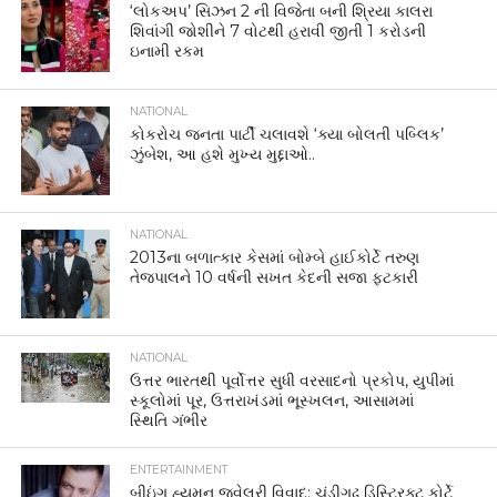
‘લોકઅપ’ સિઝન 2 ની વિજેતા બની શ્રિયા કાલરા
શિવાંગી જોશીને 7 વોટથી હરાવી જીતી 1 કરોડની
ઇનામી રકમ
NATIONAL
કોકરોચ જનતા પાર્ટી ચલાવશે ‘ક્યા બોલતી પબ્લિક’
ઝુંબેશ, આ હશે મુખ્ય મુદ્દાઓ..
NATIONAL
2013ના બળાત્કાર કેસમાં બોમ્બે હાઈકોર્ટે તરુણ
તેજપાલને 10 વર્ષની સખત કેદની સજા ફટકારી
NATIONAL
ઉત્તર ભારતથી પૂર્વોત્તર સુધી વરસાદનો પ્રકોપ, યુપીમાં
સ્કૂલોમાં પૂર, ઉત્તરાખંડમાં ભૂસ્ખલન, આસામમાં
સ્થિતિ ગંભીર
ENTERTAINMENT
બીઇંગ હ્યુમન જ્વેલરી વિવાદ: ચંડીગઢ ડિસ્ટ્રિક્ટ કોર્ટે