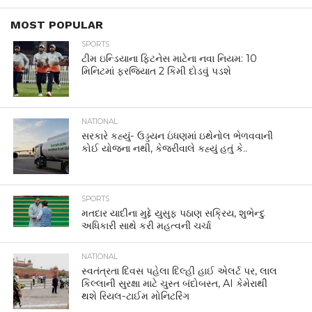
MOST POPULAR
SPORTS
ટીમ ઇન્ડિયાના ફિટનેસ માટેના નવા નિયમ: 10
મિનિટમાં ફરજિયાત 2 કિમી દોડવું પડશે
NATIONAL
સરકારે કહ્યું- ઉડ્ડયન ઇંધણમાં ઇથેનોલ ભેળવવાની
કોઈ યોજના નથી, કેજરીવાલે કહ્યું હતું કે..
SPORTS
મતદાર યાદીના મુદ્દે યુસુફ પઠાણ સક્રિય, શુભેન્દુ
અધિકારી સાથે કરી મહત્વની ચર્ચા
NATIONAL
સ્વતંત્રતા દિવસ પહેલા દિલ્હી હાઈ એલર્ટ પર, લાલ
કિલ્લાની સુરક્ષા માટે ચુસ્ત બંદોબસ્ત, AI કેમેરાથી
થશે રિયલ-ટાઈમ મોનિટરિંગ