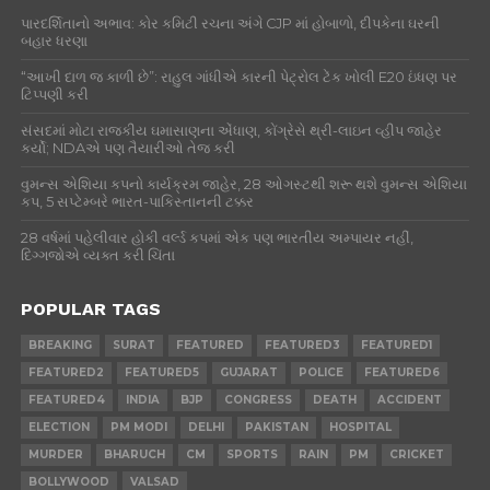
પારદર્શિતાનો અભાવ: કોર કમિટી રચના અંગે CJP માં હોબાળો, દીપકેના ઘરની
બહાર ધરણા
“આખી દાળ જ કાળી છે”: રાહુલ ગાંધીએ કારની પેટ્રોલ ટેંક ખોલી E20 ઇંધણ પર
ટિપ્પણી કરી
સંસદમાં મોટા રાજકીય ઘમાસાણના એંધાણ, કોંગ્રેસે થ્રી-લાઇન વ્હીપ જાહેર
કર્યો; NDAએ પણ તૈયારીઓ તેજ કરી
વુમન્સ એશિયા કપનો કાર્યક્રમ જાહેર, 28 ઓગસ્ટથી શરૂ થશે વુમન્સ એશિયા
કપ, 5 સપ્ટેમ્બરે ભારત-પાકિસ્તાનની ટક્કર
28 વર્ષમાં પહેલીવાર હોકી વર્લ્ડ કપમાં એક પણ ભારતીય અમ્પાયર નહીં,
દિગ્ગજોએ વ્યક્ત કરી ચિંતા
POPULAR TAGS
BREAKING
SURAT
FEATURED
FEATURED3
FEATURED1
FEATURED2
FEATURED5
GUJARAT
POLICE
FEATURED6
FEATURED4
INDIA
BJP
CONGRESS
DEATH
ACCIDENT
ELECTION
PM MODI
DELHI
PAKISTAN
HOSPITAL
MURDER
BHARUCH
CM
SPORTS
RAIN
PM
CRICKET
BOLLYWOOD
VALSAD