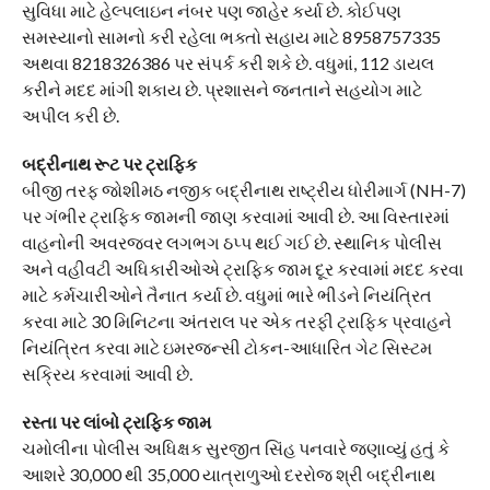
સુવિધા માટે હેલ્પલાઇન નંબર પણ જાહેર કર્યા છે. કોઈપણ
સમસ્યાનો સામનો કરી રહેલા ભક્તો સહાય માટે 8958757335
અથવા 8218326386 પર સંપર્ક કરી શકે છે. વધુમાં, 112 ડાયલ
કરીને મદદ માંગી શકાય છે. પ્રશાસને જનતાને સહયોગ માટે
અપીલ કરી છે.
બદ્રીનાથ રૂટ પર ટ્રાફિક
બીજી તરફ જોશીમઠ નજીક બદ્રીનાથ રાષ્ટ્રીય ધોરીમાર્ગ (NH-7)
પર ગંભીર ટ્રાફિક જામની જાણ કરવામાં આવી છે. આ વિસ્તારમાં
વાહનોની અવરજવર લગભગ ઠપ્પ થઈ ગઈ છે. સ્થાનિક પોલીસ
અને વહીવટી અધિકારીઓએ ટ્રાફિક જામ દૂર કરવામાં મદદ કરવા
માટે કર્મચારીઓને તૈનાત કર્યા છે. વધુમાં ભારે ભીડને નિયંત્રિત
કરવા માટે 30 મિનિટના અંતરાલ પર એક તરફી ટ્રાફિક પ્રવાહને
નિયંત્રિત કરવા માટે ઇમરજન્સી ટોકન-આધારિત ગેટ સિસ્ટમ
સક્રિય કરવામાં આવી છે.
રસ્તા પર લાંબો ટ્રાફિક જામ
ચમોલીના પોલીસ અધિક્ષક સુરજીત સિંહ પનવારે જણાવ્યું હતું કે
આશરે 30,000 થી 35,000 યાત્રાળુઓ દરરોજ શ્રી બદ્રીનાથ