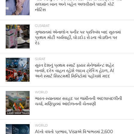
સલમાન ખાન અને બહેન અલવીરાને પાઠવી કોર્ટ
નોટિસ
GUJARAT
ગુજરાતમાં એનાલોગ પનીર પર પ્રતિબંધ બાદ સુરતમાં
પ્રથમ મોટી કાર્યવાહી, ઘોડદોડ રોડના ગોડાઉન પર
રેડ
SURAT
સુરત દેશનું પ્રથમ સ્માર્ટ ફાયર મેનેજમેન્ટ શહેર
બનશે, દરેક વાહન રહેશે લાઇવ ટ્રેકિંગ હેઠળ, AI
અને સ્માર્ટ સિસ્ટમથી મિનિટોમાં પહોંચશે મદદ
WORLD
ભારત-મ્યાનમાર સરહદ પર જમીનની અદલાબદલીની
ચર્ચા, મણિપુરમાં આંદોલનની ચેતવણી
WORLD
AIનો વધતો પ્રભાવ, Visaએ વિશ્વભરમાં 2,600