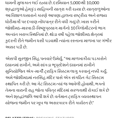
ધામની મુલાકાત લઈ રહ્યા છે. દરમિયાન 5,000 થી 10,000
શ્રદ્ધાળુઓ હેમકુંડ સાહિબની યાત્રા કરી રહ્યા છે. યાત્રાળુઓના
આ વિશાળ ધસારાને કારણે આપણા હાલના રાષ્ટ્રીય અને રાજ્ય
ધોરીમાર્ગો પર દબાણ નોંધપાત્ર રીતે વધી ગયું છે. ખાસ કરીને
જોશીમઠ-મારવાડી-વિષ્ણુપ્રયાગ માર્ગનો 10 કિલોમીટરનો ભાગ
અત્યંત ખરાબ સ્થિતિમાં છે. થોડા વર્ષો પહેલા જોશીમઠ ક્ષેત્રમાં
કુદરતી રીતે જમીન ધસી પડવાથી ત્યાંના રસ્તાના માળખા પર ગંભીર
અસર પડી છે.
એસપી સુરજીત સિંહ પનવારે ઉમેર્યું, “આ માળખાકીય પડકારોને
ધ્યાનમાં રાખીને, અમે સાંકડા ભૂપ્રદેશને ધ્યાનમાં રાખીને
સુનિયોજિત એક-માર્ગી ટ્રાફિક સિસ્ટમ લાગુ કરવાનું નક્કી કર્યું.
અમે જોશીમઠમાં નરસિંહ મંદિર પાસે એક સંગઠિત ગેટ સિસ્ટમ
સ્થાપિત કરી છે. આ ગેટ સિસ્ટમ ત્યાં જ આવેલી હોવાથી, ભક્તો
તેમના વારાની રાહ જોતા પવિત્ર મંદિરમાં સરળતાથી રોકાઈ શકે છે
અને શ્રદ્ધાંજલિ આપી શકે છે. વર્તમાન ટ્રાફિક વ્યવસ્થાપન
યોજના જમીન પર ખૂબ જ અસરકારક રીતે કાર્યરત છે.”