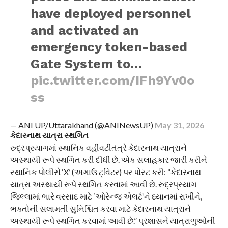
have deployed personnel
and activated an
emergency token-based
Gate System to…
pic.twitter.com/IFh9Yv0o
ss
— ANI UP/Uttarakhand (@ANINewsUP)
May 31, 2026
કેદારનાથ યાત્રા સ્થગિત
રુદ્રપ્રયાગમાં સ્થાનિક વહીવટીતંત્રે કેદારનાથ યાત્રાને
અસ્થાયી રૂપે સ્થગિત કરી દીધી છે. એક સલાહકાર જારી કરીને
સ્થાનિક પોલીસે ‘X’ (અગાઉ ટ્વિટર) પર પોસ્ટ કરી: “કેદારનાથ
યાત્રા અસ્થાયી રૂપે સ્થગિત કરવામાં આવી છે. રુદ્રપ્રયાગ
જિલ્લામાં ભારે વરસાદ માટે ‘ઓરેન્જ એલર્ટ’ને ધ્યાનમાં રાખીને,
ભક્તોની સલામતી સુનિશ્ચિત કરવા માટે કેદારનાથ યાત્રાને
અસ્થાયી રૂપે સ્થગિત કરવામાં આવી છે.” પ્રશાસને યાત્રાળુઓની