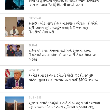
સાયબર હુમલાનો પ્રયાસ, સોશિયલ એન્જિનિયરિંગ
અને AI આધારિત ફિશિંગથી વધ્યો ખતરો
NATIONAL
સંસદમાં મોટા રાજકીય ઘમાસાણના એંધાણ, કોંગ્રેસે
થ્રી-લાઇન વ્હીપ જાહેર કર્યો; NDAએ પણ
તૈયારીઓ તેજ કરી
SURAT
ડેટિંગ એપ પર મિત્રતા પડી ભારે, સુરતમાં ફ્રૂટ
વિક્રેતાને મળવા બોલાવી, માર મારી રોકડ-મોબાઇલ
લૂંટ્યા
WORLD
અમેરિકામાં ટ્રમ્પના ટેરિફને મોટો ઝટકો, સુપ્રીમ
કોર્ટના ચુકાદા બાદ સરકારે પરત કર્યા $100 અબજ
BUSINESS
સુરતના ડાયમંડ ઉદ્યોગ માટે મોટી રાહત: લોકસભામાં
રફ ડાયમંડ ટ્રેડ પર ટેક્સ મુક્તિનો પ્રસ્તાવ રજૂ