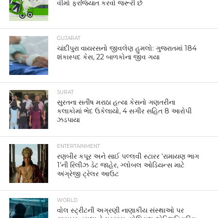
વીમો ફરજિયાત કરવો જરૂરી છે
GUJARAT
ચાંદીપુરા વાયરસનો જીવલેણ હુમલો: ગુજરાતમાં 184
શંકાસ્પદ કેસ, 22 બાળકોના જીવ ગયા
SURAT
સુરતના સતીષ મરાઠા હત્યા કેસનો ગણતરીના
કલાકોમાં ભેદ ઉકેલાયો, 4 સગીર સહિત 8 આરોપી
ઝડપાયા
ENTERTAINMENT
રણબીર કપૂર અને સાઈ પલ્લવી સ્ટારર ‘રામાયણ ભાગ
1’ની રિલીઝ ડેટ જાહેર, ગ્લોબલ ઓડિયન્સ માટે
અંગ્રેજી ટ્રેલર આઉટ
WORLD
વોલ સ્ટ્રીટની અગ્રણી નાણાકીય સંસ્થાઓ પર