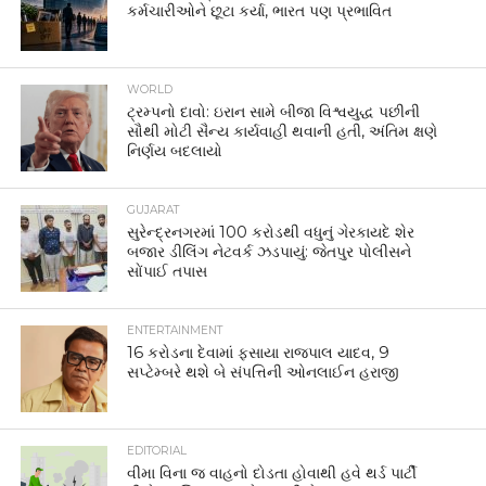
કર્મચારીઓને છૂટા કર્યા, ભારત પણ પ્રભાવિત
WORLD
ટ્રમ્પનો દાવો: ઇરાન સામે બીજા વિશ્વયુદ્ધ પછીની
સૌથી મોટી સૈન્ય કાર્યવાહી થવાની હતી, અંતિમ ક્ષણે
નિર્ણય બદલાયો
GUJARAT
સુરેન્દ્રનગરમાં 100 કરોડથી વધુનું ગેરકાયદે શેર
બજાર ડીલિંગ નેટવર્ક ઝડપાયું: જેતપુર પોલીસને
સોંપાઈ તપાસ
ENTERTAINMENT
16 કરોડના દેવામાં ફસાયા રાજપાલ યાદવ, 9
સપ્ટેમ્બરે થશે બે સંપત્તિની ઓનલાઈન હરાજી
EDITORIAL
વીમા વિના જ વાહનો દોડતા હોવાથી હવે થર્ડ પાર્ટી