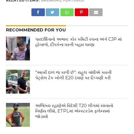
RELATED ITEMS:
BREAKING
,
FEATURED
RECOMMENDED FOR YOU
પારદર્શિતાનો અભાવ: કોર કમિટી રચના અંગે CJP માં
હોબાળો, દીપકેના ઘરની બહાર ધરણા
“આખી દાળ જ કાળી છે”: રાહુલ ગાંધીએ કારની
પેટ્રોલ ટેંક ખોલી E20 ઇંધણ પર ટિપ્પણી કરી
અજિંક્ય રહાણેએ વિદેશી T20 લીગમાં રમવાનો
નિર્ણય લીધો, ETPLમાં એમ્સ્ટરડેમ ફ્લેમ્સમાં
જોડાયો