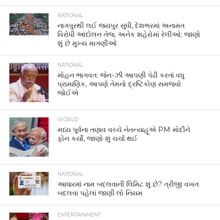
NATIONAL
નાગપુરથી લઈ જયપુર સુધી, દેશભરમાં અનામત
વિરોધી આંદોલન તેજ, અનેક શહેરોમાં રેલીઓ; જાણો
શું છે મુખ્ય માગણીઓ
NATIONAL
મોહન ભાગવત: જેન-ઝી આપણી પેઢી કરતાં વધુ
પ્રામાણિક, આપણે તેમનો દ્રષ્ટિકોણ સમજવો
જોઈએ
WORLD
મધ્ય પૂર્વના તણાવ વચ્ચે નેતન્યાહૂએ PM મોદીને
ફોન કર્યો, જાણો શું ચર્ચા થઈ
NATIONAL
આધારમાં નામ બદલવાની લિમિટ શું છે? ત્રીજી વખત
બદલવા પહેલાં જાણી લો નિયમ
ENTERTAINMENT