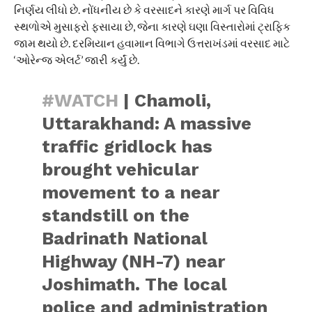
નિર્ણય લીધો છે. નોંધનીય છે કે વરસાદને કારણે માર્ગ પર વિવિધ
સ્થળોએ મુસાફરો ફસાયા છે, જેના કારણે ઘણા વિસ્તારોમાં ટ્રાફિક
જામ થયો છે. દરમિયાન હવામાન વિભાગે ઉત્તરાખંડમાં વરસાદ માટે
‘ઓરેન્જ એલર્ટ’ જારી કર્યું છે.
#WATCH
| Chamoli,
Uttarakhand: A massive
traffic gridlock has
brought vehicular
movement to a near
standstill on the
Badrinath National
Highway (NH-7) near
Joshimath. The local
police and administration