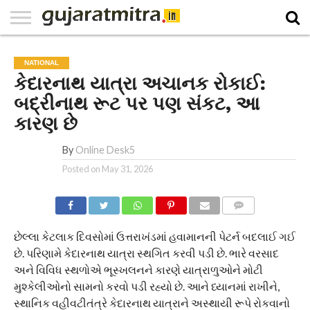
E-
PAPER
NATIONAL
WORLD
BUSINESS
SPORTS
GUJARAT
OPINION
MORE
NATIONAL
કેદારનાથ યાત્રા અચાનક રોકાઈ:
બદ્રીનાથ રૂટ પર પણ સંકટ, આ
કારણ છે
By
Online Desk5
Posted on
May 31, 2026
COMMENTS
છેલ્લા કેટલાક દિવસોમાં ઉત્તરાખંડમાં હવામાનની પેટર્ન બદલાઈ ગઈ
છે. પરિણામે કેદારનાથ યાત્રા સ્થગિત કરવી પડી છે. ભારે વરસાદ
અને વિવિધ સ્થળોએ ભૂસ્ખલનને કારણે યાત્રાળુઓને મોટી
મુશ્કેલીઓનો સામનો કરવો પડી રહ્યો છે. આને ધ્યાનમાં રાખીને,
સ્થાનિક વહીવટીતંત્રે કેદારનાથ યાત્રાને અસ્થાયી રૂપે રોકવાનો