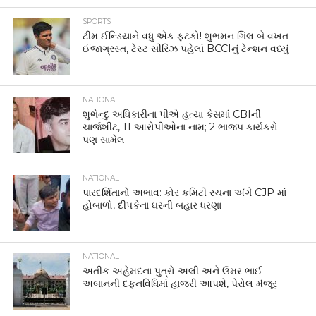
SPORTS
ટીમ ઈન્ડિયાને વધુ એક ફટકો! શુભમન ગિલ બે વખત
ઈજાગ્રસ્ત, ટેસ્ટ સીરિઝ પહેલાં BCCIનું ટેન્શન વધ્યું
NATIONAL
શુભેન્દુ અધિકારીના પીએ હત્યા કેસમાં CBIની
ચાર્જશીટ, 11 આરોપીઓના નામ; 2 ભાજપ કાર્યકરો
પણ સામેલ
NATIONAL
પારદર્શિતાનો અભાવ: કોર કમિટી રચના અંગે CJP માં
હોબાળો, દીપકેના ઘરની બહાર ધરણા
NATIONAL
અતીક અહેમદના પુત્રો અલી અને ઉમર ભાઈ
અબાનની દફનવિધિમાં હાજરી આપશે, પેરોલ મંજૂર