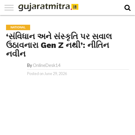
E-
PAPER
NATIONAL
WORLD
BUSINESS
SPORTS
GUJARAT
OPINION
MORE
NATIONAL
‘સંવિધાન અને સંસ્કૃતિ પર સવાલ
ઉઠાવનારા Gen Z નથી’: નીતિન
નવીન
By
OnlineDesk14
Posted on
June 29, 2026