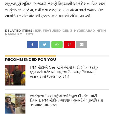
મહત્વપૂર્ણ ભૂમિકા ભજવશે. તેમણે વિદ્યાર્થીઓને દેશના વિકાસમાં
સક્રિય ભાગ લેવા, નવીનતા તરફ આગળ વધવા અને જવાબદાર
નાગરિક તરીકે પોતાની ફરજ નિભાવવાનો સંદેશ આપ્યો.
RELATED ITEMS:
BJP
,
FEATURED
,
GEN Z
,
HYDERABAD
,
NITIN
NAVIN
,
POLITICS
RECOMMENDED FOR YOU
PM મોદીએ Gen-Zને આપી મોટી શીખ: કહ્યું-
જીવનની પરીક્ષામાં બધું ‘આઉટ ઓફ સિલેબસ’,
સવાલ સાથે ઉકેલ પણ શોધો
સ્વતંત્રતા દિવસ પહેલાં અભિજીત દીપકેની મોટી
ડિમાન્ડ, PM મોદીના ભાષણમાં યુવાનોને પ્રાથમિકતા
આપવાની માંગ કરી