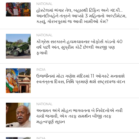
NATIONAL
હોસ્ટેલમાં ભંગાર તેલ, બહારથી ટિફિન અને ગંદકી…
આનંદીબહેને તંત્રને આપ્યો 3 મહિનાનો અલ્ટીમેટમ,
કહ્યું, ગોરખપુરમાં જ આવી ખામીઓ કેમ?
NATIONAL
કોંગ્રેસ સરકારને હચમચાવનાર બોફોર્સ કાંડનો 40
વર્ષ પછી અંત, સુપ્રીમ કોર્ટે છેલ્લી અરજી પણ
ફગાવી
INDIA
ઉજ્જૈનમાં મોટા ગણેશ મંદિરમાં 11 ઓગસ્ટે મનાવાશે
સ્વતંત્રતા દિવસ, તિથિ પ્રમાણે થશે રાષ્ટ્રધ્વજ વંદન
NATIONAL
અનામત અંગે મોહન ભાગવતના બે નિવેદનોએ નવી
ચર્ચા જગાવી, એક તરફ સમર્થન બીજી તરફ
મહત્વપૂર્ણ સૂચન
INDIA