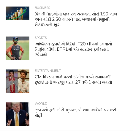
BUSINESS
કિંમતી ધાતુઓમાં બુલ રન યથાવત, સોનું 1.50 લાખ
અને ચાંદી 2.30 લાખને પાર, બજારમાં તેજીથી
રોકાણકારો ખુશ
SPORTS
અજિંક્ય રહાણેએ વિદેશી T20 લીગમાં રમવાનો
નિર્ણય લીધો, ETPLમાં એમ્સ્ટરડેમ ફ્લેમ્સમાં
જોડાયો
ENTERTAINMENT
CM વિજય અને પત્ની સંગીતા વચ્ચે સમાધાન?
છૂટાછેડાની અરજી પરત, 27 વર્ષનો સંબંધ બચ્યો
WORLD
ટ્રમ્પનો ફરી મોટો પ્રહાર, બે નવા આદેશો પર કરી
સહી