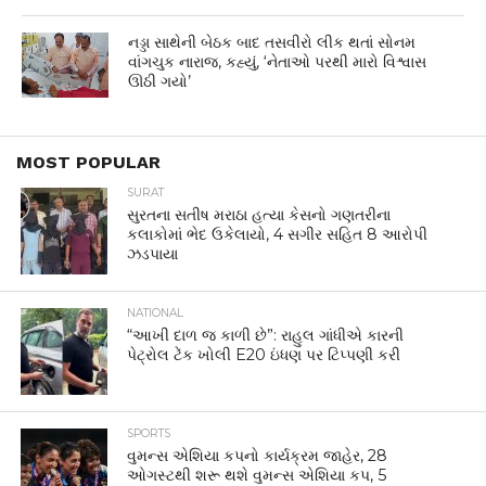
નડ્ડા સાથેની બેઠક બાદ તસવીરો લીક થતાં સોનમ
વાંગચુક નારાજ, કહ્યું, ‘નેતાઓ પરથી મારો વિશ્વાસ
ઊઠી ગયો’
MOST POPULAR
SURAT
સુરતના સતીષ મરાઠા હત્યા કેસનો ગણતરીના
કલાકોમાં ભેદ ઉકેલાયો, 4 સગીર સહિત 8 આરોપી
ઝડપાયા
NATIONAL
“આખી દાળ જ કાળી છે”: રાહુલ ગાંધીએ કારની
પેટ્રોલ ટેંક ખોલી E20 ઇંધણ પર ટિપ્પણી કરી
SPORTS
વુમન્સ એશિયા કપનો કાર્યક્રમ જાહેર, 28
ઓગસ્ટથી શરૂ થશે વુમન્સ એશિયા કપ, 5