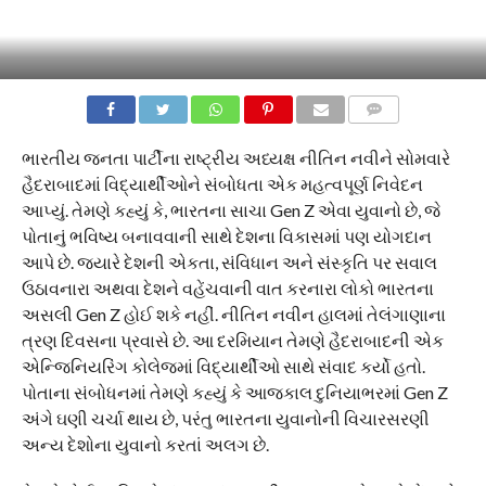
COMMENTS
ભારતીય જનતા પાર્ટીના રાષ્ટ્રીય અધ્યક્ષ નીતિન નવીને સોમવારે
હૈદરાબાદમાં વિદ્યાર્થીઓને સંબોધતા એક મહત્વપૂર્ણ નિવેદન
આપ્યું. તેમણે કહ્યું કે, ભારતના સાચા Gen Z એવા યુવાનો છે, જે
પોતાનું ભવિષ્ય બનાવવાની સાથે દેશના વિકાસમાં પણ યોગદાન
આપે છે. જ્યારે દેશની એકતા, સંવિધાન અને સંસ્કૃતિ પર સવાલ
ઉઠાવનારા અથવા દેશને વહેંચવાની વાત કરનારા લોકો ભારતના
અસલી Gen Z હોઈ શકે નહીં. નીતિન નવીન હાલમાં તેલંગાણાના
ત્રણ દિવસના પ્રવાસે છે. આ દરમિયાન તેમણે હૈદરાબાદની એક
એન્જિનિયરિંગ કોલેજમાં વિદ્યાર્થીઓ સાથે સંવાદ કર્યો હતો.
પોતાના સંબોધનમાં તેમણે કહ્યું કે આજકાલ દુનિયાભરમાં Gen Z
અંગે ઘણી ચર્ચા થાય છે, પરંતુ ભારતના યુવાનોની વિચારસરણી
અન્ય દેશોના યુવાનો કરતાં અલગ છે.