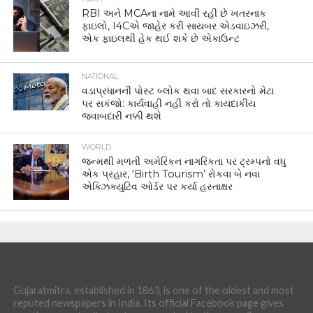
RBI અને MCAના નામે આવી રહી છે ખતરનાક
ફાઇલો, I4Cએ જાહેર કરી સાયબર એડવાઇઝરી,
એક ફાઇલથી હેક થઈ શકે છે એકાઉન્ટ
NATIONAL
વડાપ્રધાનની પોસ્ટ બ્લોક થવા બાદ સરકારનો મેટા
પર સકંજો: કાર્યવાહી નહીં કરો તો કાયદાકીય
જવાબદારી નક્કી થશે
WORLD
જન્મથી મળતી અમેરિકન નાગરિકતા પર ટ્રમ્પનો વધુ
એક પ્રહાર, ‘Birth Tourism’ રોકવા બે નવા
એક્ઝિક્યુટિવ ઓર્ડર પર કર્યા હસ્તાક્ષર
Gujaratmitra, established in 1863, is one of the oldest and most
reputed newspapers in India. Its official Facebook page gives