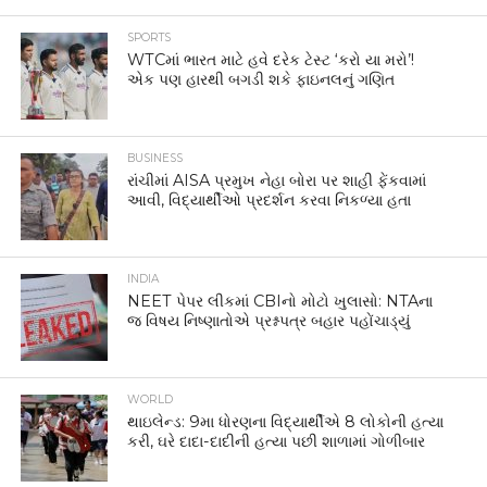
SPORTS
WTCમાં ભારત માટે હવે દરેક ટેસ્ટ ‘કરો યા મરો’!
એક પણ હારથી બગડી શકે ફાઇનલનું ગણિત
BUSINESS
રાંચીમાં AISA પ્રમુખ નેહા બોરા પર શાહી ફેંકવામાં
આવી, વિદ્યાર્થીઓ પ્રદર્શન કરવા નિકળ્યા હતા
INDIA
NEET પેપર લીકમાં CBIનો મોટો ખુલાસો: NTAના
જ વિષય નિષ્ણાતોએ પ્રશ્નપત્ર બહાર પહોંચાડ્યું
WORLD
થાઇલેન્ડ: 9મા ધોરણના વિદ્યાર્થીએ 8 લોકોની હત્યા
કરી, ઘરે દાદા-દાદીની હત્યા પછી શાળામાં ગોળીબાર