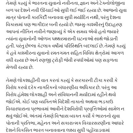
તેમણે કહ્યું કે ભારતના યુવાનો નવીનતા, જ્ઞાન અને ટેક્નોલોજીના
બળ પર દેશને નવી ઊંચાઈઓ સુધી લઈ જઈ રહ્યા છે. આજનો યુવા
માત્ર પોતાની કારકિર્દી બનાવવા સુધી મર્યાદિત નથી, પરંતુ દેશના
વિકાસમાં પણ ભાગીદાર બની રહ્યો છે. જમ્મુ-કાશ્મીરનું ઉદાહરણ
આપતાં નીતિન નવીને જણાવ્યું કે એક સમય એવો હતો જ્યારે
ત્યાંના યુવાનોની ઓળખ પથ્થરમારાની ઘટનાઓ સાથે જોડાતી
હતી. પરંતુ છેલ્લા કેટલાક વર્ષોમાં પરિસ્થિતિ બદલાઈ છે. તેમણે કહ્યું
કે હવે કાશ્મીરના યુવાનો રમતગમત સહિત વિવિધ ક્ષેત્રોમાં આગળ
વધી રહ્યા છે અને રણજી ટ્રોફી જેવી સ્પર્ધાઓમાં પણ સફળતા
મેળવી રહ્યા છે.
તેમણે લોકશાહીની વાત કરતાં કહ્યું કે સરકારની ટીકા કરવી કે
વિરોધ કરવો દરેક નાગરિકનો બંધારણીય અધિકાર છે. પરંતુ આ
વિરોધ હંમેશા લોકશાહી અને સંવિધાનની મર્યાદામાં રહીને થવો
જોઈએ. કોઈ પણ વ્યક્તિએ વિદેશી તાકાતો અથવા ભડકાઉ
વિચારધારાના પ્રભાવમાં આવીને દેશવિરોધી પ્રવૃત્તિઓમાં સામેલ ન
થવું જોઈએ. અંતમાં તેમણે વિશ્વાસ વ્યક્ત કર્યો કે ભારતનો યુવા
પોતાની પ્રતિભા, મહેનત અને સકારાત્મક વિચારસરણીના આધારે
દેશને વિકસિત ભારત બનાવવાના લક્ષ્ય સુધી પહોંચાડવામાં