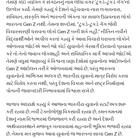
તેમણે કોઈ વ્યક્તિ કે સંગઠનનું નામ લીધા વગર ‘ટુકડે-ટુકડે ગેંગ’નો
ઉલ્લેખ કર્યો. તેમણે કહ્યું કે દેશને વહેંચવાના નારા લગાવનારા,
સંવિધાન, સંસ્કૃતિ અને ભારતની એકતા પર સવાલ ઉઠાવનારા લોકો
ભારતના Gen Z નથી. તેમના શબ્દોમાં, “ટુકડે-ટુકડે ગેંગ જેવી
વિચારસરણી ધરાવતા લોકો Gen Z બની શકે નહીં.” નીતિન નવીને
વિદ્યાર્થીઓને અપીલ કરતાં કહ્યું કે આવા વિચારો ધરાવતા લોકોને
ઓળખવા જોઈએ અને જો કોઈ યુવાનોને ગેરમાર્ગે દોરવાનો પ્રયાસ
કરે તો તેનો જવાબ લોકશાહી અને સંવિધાનિક માર્ગે આપવો જોઈએ.
તેમણે વધુમાં જણાવ્યું કે વિશ્વના ઘણા દેશોમાં યુવાનોના આંદોલનોને
Gen Z આંદોલન તરીકે ઓળખવામાં આવે છે, પરંતુ ભારતના
યુવાનોનો અભિગમ અલગ છે. ભારતીય યુવાનો માત્ર વિરોધ કરવા
માટે વિરોધ કરતા નથી, પરંતુ દેશના વિકાસ અને રાષ્ટ્ર નિર્માણમાં
પોતાની જવાબદારી નિભાવવામાં વિશ્વાસ રાખે છે.
ભાજપ અધ્યક્ષે કહ્યું કે આજના ભારતીય યુવાનો સ્ટાર્ટઅપ શરૂ
કરી રહ્યા છે, નવી ટેક્નોલોજી વિકસાવી રહ્યા છે, રમતગમતમાં
દેશનું નામ વિશ્વભરમાં ઉજ્જવળ કરી રહ્યા છે અને દેશની
અર્થવ્યવસ્થાને મજબૂત બનાવવામાં મહત્વની ભૂમિકા ભજવી રહ્યા
છે. તેમના મત મુજબ આવા યુવાનો જ ભારતના સાચા Gen Z છે.