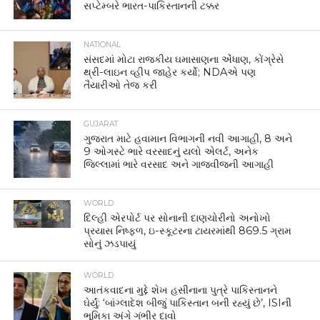
સપ્ટેમ્બરે ભારત-પાકિસ્તાનની ટક્કર
NATIONAL
સંસદમાં મોટા રાજકીય ઘમાસાણના એંધાણ, કોંગ્રેસે
થ્રી-લાઇન વ્હીપ જાહેર કર્યો; NDAએ પણ
તૈયારીઓ તેજ કરી
GUJARAT
ગુજરાત માટે હવામાન વિભાગની નવી આગાહી, 8 અને
9 ઓગસ્ટે ભારે વરસાદનું યલો એલર્ટ, અનેક
જિલ્લામાં ભારે વરસાદ અને ગાજવીજની આગાહી
WORLD
દિલ્હી એરપોર્ટ પર સોનાની દાણચોરીનો અનોખો
પ્રયાસ નિષ્ફળ, ઇ-સ્કૂટરના ટાયરમાંથી 869.5 ગ્રામ
સોનું ઝડપાયું
WORLD
આતંકવાદના મુદ્દે શેખ હસીનાના પુત્રે પાકિસ્તાનને
ઘેર્યું: ‘બાંગ્લાદેશ બીજું પાકિસ્તાન બની રહ્યું છે’, ISIની
ભૂમિકા અંગે ગંભીર દાવો