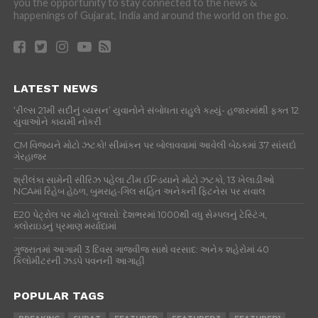
you the opportunity to stay connected to the news &
happenings of Gujarat, India and around the world on the go.
LATEST NEWS
‘રીલ્સ 21મી સદીનું વ્યસન’ યુવાનોને સંબોધતા રાહુલે કહ્યું- હજારમાંથી ફક્ત 12
યુવાઓને કાયમી નોકરી
CM વિજયને મોટો ઝટકો! સીમાંકન પર બોલાવવામાં આવેલી બેઠકમાં 37 સાંસદો
ગેરહાજર
શ્રીલંકા સામેની સીરિઝ પહેલા ટીમ ઈન્ડિયાને મોટો ઝટકો, 13 ખેલાડીઓ
NCAમાં રિહેબ હેઠળ, બુમરાહ-ગિલ સહિત અનેકની ફિટનેસ પર સવાલ
E20 પેટ્રોલ પર મોટો ખુલાસો: દેશભરમાં 1000થી વધુ સેમ્પલનું ટેસ્ટિંગ,
ક્લોરાઇડનું પ્રમાણ મર્યાદામાં
ગુજરાતમાં આગામી 3 દિવસ ગાજવીજ સાથે વરસાદ: અનેક શહેરોમાં 40
કિલોમીટરની ઝડપે પવનની આગાહી
POPULAR TAGS