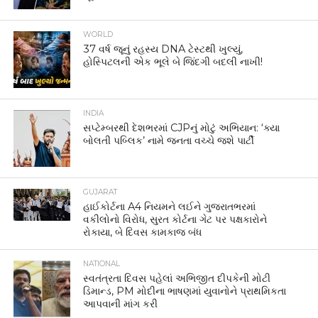
WORLD
37 વર્ષ જૂનું રહસ્ય DNA ટેસ્ટથી ખુલ્યું,
હોસ્પિટલની એક ભૂલે બે જિંદગી બદલી નાખી!
INDIA
સપ્ટેમ્બરથી દેશભરમાં CJPનું મોટું અભિયાન: ‘ક્યા
બોલતી પબ્લિક’ નામે જનતા વચ્ચે જશે પાર્ટી
GUJARAT
હાઈકોર્ટના A4 નિયમને લઈને ગુજરાતભરમાં
વકીલોનો વિરોધ, સુરત કોર્ટના ગેટ પર પક્ષકારોને
રોકાયા, બે દિવસ કામકાજ બંધ
NATIONAL
સ્વતંત્રતા દિવસ પહેલાં અભિજીત દીપકેની મોટી
ડિમાન્ડ, PM મોદીના ભાષણમાં યુવાનોને પ્રાથમિકતા
આપવાની માંગ કરી