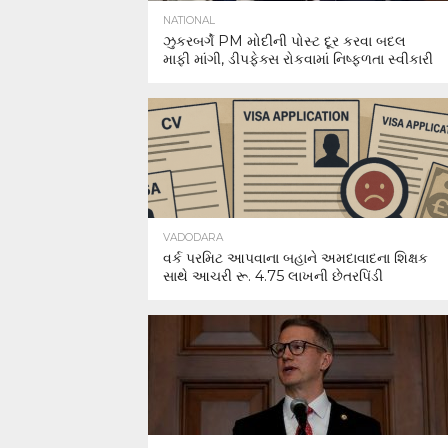
NATIONAL
ઝુકરબર્ગે PM મોદીની પોસ્ટ દૂર કરવા બદલ
માફી માંગી, ડીપફેક્સ રોકવામાં નિષ્ફળતા સ્વીકારી
VADODARA
વર્ક પરમિટ આપવાના બહાને અમદાવાદના શિક્ષક
સાથે આચરી રૂ. 4.75 લાખની છેતરપિંડી