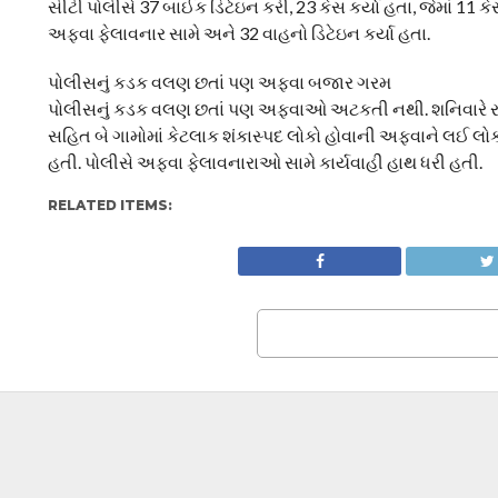
સીટી પોલીસે 37 બાઈક ડિટેઇન કરી, 23 કેસ કર્યા હતા, જેમાં 11 કે
અફવા ફેલાવનાર સામે અને 32 વાહનો ડિટેઇન કર્યા હતા.
પોલીસનું કડક વલણ છતાં પણ અફવા બજાર ગરમ
પોલીસનું કડક વલણ છતાં પણ અફવાઓ અટકતી નથી. શનિવારે રા
સહિત બે ગામોમાં કેટલાક શંકાસ્પદ લોકો હોવાની અફવાને લઈ લ
હતી. પોલીસે અફવા ફેલાવનારાઓ સામે કાર્યવાહી હાથ ધરી હતી.
RELATED ITEMS: