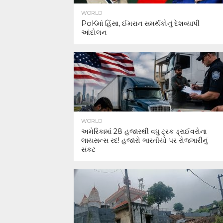
WORLD
PoKમાં હિંસા, ઈમરાન સમર્થકોનું દેશવ્યાપી
આંદોલન
WORLD
અમેરિકામાં 28 હજારથી વધુ ટ્રક ડ્રાઈવરોના
લાયસન્સ રદ! હજારો ભારતીયો પર રોજગારીનું
સંકટ