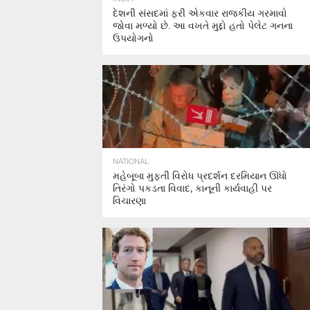
દેશની સંસદમાં ફરી એકવાર રાજકીય ગરમાવો
જોવા મળ્યો છે. આ વખતે મુદ્દો હતો પેલેટ ગનના
ઉપયોગનો
NATIONAL
મહેબૂબા મુફ્તી વિરોધ પ્રદર્શન દરમિયાન ઊંધો
તિરંગો પકડતા વિવાદ, કાનૂની કાર્યવાહી પર
વિચારણા