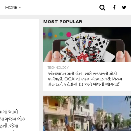
MORE
MOST POPULAR
TECHNOLOGY
ઓનલાઈન મની ગેમ્સ સામે સરકારની મોટી
કાર્યવાહી, OGAIની કડક એડવાઇઝરી; નિયમ
તોડનારને કરોડોનો દંડ અને જેલની જોગવાઈ
વવામાં આવી
વ્યા મુજબ લોક
હતી. જેમાં