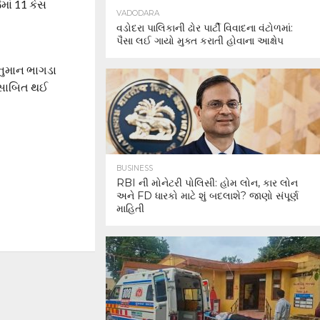
માં 11 કેસ
VADODARA
વડોદરા પાલિકાની ઢોર પાર્ટી વિવાદના વંટોળમાં:
પૈસા લઈ ગાયો મુક્ત કરાતી હોવાના આક્ષેપ
નુમાન ભાગડા
ર સાબિત થઈ
BUSINESS
RBI ની મોનેટરી પોલિસી: હોમ લોન, કાર લોન
અને FD ધારકો માટે શું બદલાશે? જાણો સંપૂર્ણ
માહિતી