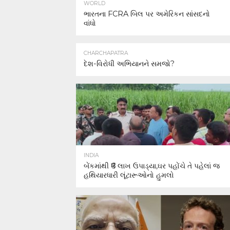
WORLD
ભારતના FCRA બિલ પર અમેરિકન સાંસદનો
વાંધો
CHARCHAPATRA
દેશ-વિરોધી અભિયાનને સમજો?
INDIA
બેંકમાંથી ₹6 લાખ ઉપાડ્યા,ઘર પહોંચે તે પહેલાં જ
હથિયારધારી લૂંટારૂઓનો હુમલો