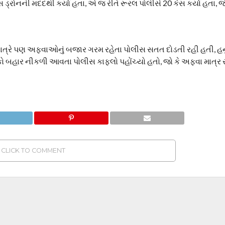
સ ડ્રોનની મદદથી કર્યા હતા, એ જ રીતે રૂરલ પોલીસે 20 કેસ કર્યા હતા, જે
ત્રે પણ અફવાઓનું બજાર ગરમ રહેતા પોલીસ સતત દોડતી રહી હતી, હ
ોકો બહાર નીકળી આવતા પોલીસ કાફલો પહોંચ્યો હતો, જો કે અફવા માત્
CLICK TO COMMENT