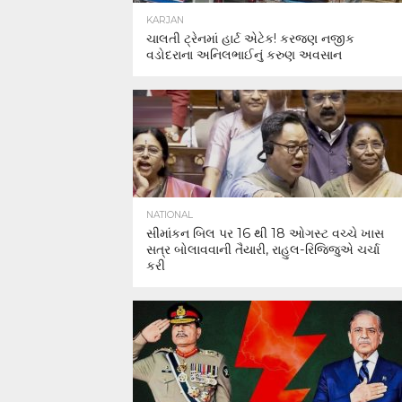
KARJAN
ચાલતી ટ્રેનમાં હાર્ટ એટેક! કરજણ નજીક
વડોદરાના અનિલભાઈનું કરુણ અવસાન
NATIONAL
સીમાંકન બિલ પર 16 થી 18 ઓગસ્ટ વચ્ચે ખાસ
સત્ર બોલાવવાની તૈયારી, રાહુલ-રિજિજુએ ચર્ચા
કરી