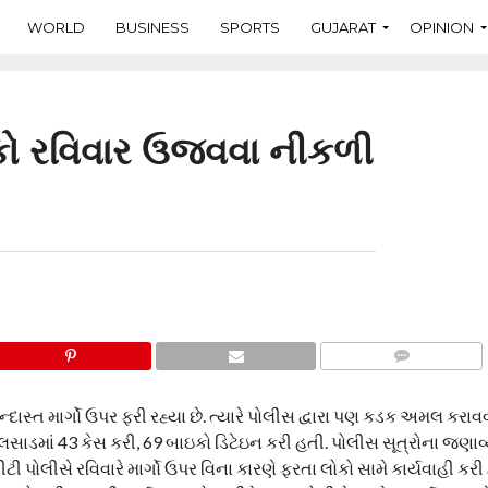
WORLD
BUSINESS
SPORTS
GUJARAT
OPINION
કો રવિવાર ઉજવવા નીકળી
COMMENTS
્દાસ્ત માર્ગો ઉપર ફરી રહ્યા છે. ત્યારે પોલીસ દ્વારા પણ કડક અમલ કરા
સે વલસાડમાં 43 કેસ કરી, 69 બાઇકો ડિટેઇન કરી હતી. પોલીસ સૂત્રોના જણા
ોલીસે રવિવારે માર્ગો ઉપર વિના કારણે ફરતા લોકો સામે કાર્યવાહી કરી 