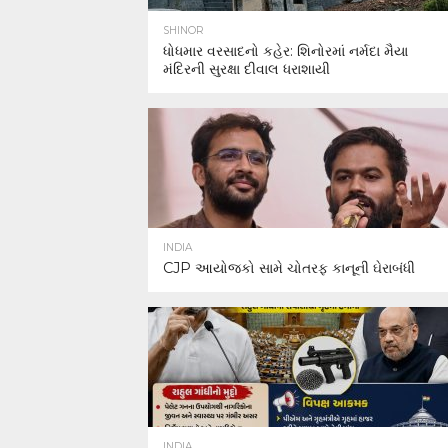
SHINOR
ધોધમાર વરસાદનો કહેર: શિનોરમાં નર્મદા મૈયા
મંદિરની સુરક્ષા દીવાલ ધરાશાયી
INDIA
CJP આયોજકો સામે ચોતરફ કાનૂની ઘેરાબંધી
INDIA