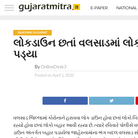
E-PAPER
NATIONAL
DAKSHIN GUJARAT
લોકડાઉન છતાં વલસાડમાં લો
પડ્યા
By
OnlineDesk3
Posted on
April 5, 2020
વલસાડ જિલ્લામાં કોરોનાને હરાવવા લોક ડાઉન હોવા છતાં લોકો બિન
રહ્યો હોવા છતાં લોકો બહાર આવી રહ્યા છે. ત્યારે રવિવારે પોલી
ડાઉન અંતર્ગત બહાર પડાયેલા જાહેરનામાંના ભંગ બદલ વલસાડ સીટી પ