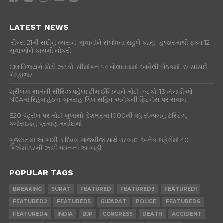
SPORTS
WTCમાં ભારત માટે હવે દરેક ટેસ્ટ ‘કરો યા મરો’!
એક પણ હારથી બગડી શકે ફાઇનલનું ગણિત
INDIA
સપ્ટેમ્બરથી દેશભરમાં CJPનું મોટું અભિયાન: ‘ક્યા
બોલતી પબ્લિક’ નામે જનતા વચ્ચે જશે પાર્ટી
GUJARAT
હાઈકોર્ટના A4 નિયમને લઈને ગુજરાતભરમાં
વકીલોનો વિરોધ, સુરત કોર્ટના ગેટ પર પક્ષકારોને
રોકાયા, બે દિવસ કામકાજ બંધ
BUSINESS
રાંચીમાં AISA પ્રમુખ નેહા બોરા પર શાહી ફેંકવામાં
આવી, વિદ્યાર્થીઓ પ્રદર્શન કરવા નિકળ્યા હતા