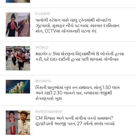
સુવિધા મળી રહે તે માટે બનાવવામાં આવ્યા છે.
હોટેલે શાંતિ અને ગોપનીયતા જાળવવા માટે પણ કેટલીક સૂચનાઓ
આપી છે. મહેમાનોને કોરિડોરમાં ધીમા અવાજે વાત કરવા અને
બાલ્કનીમાં મોટેથી વાતચીત ન કરવા વિનંતી કરવામાં આવી છે.
ઉપરાંત રાત્રિના નિર્ધારિત સમય બાદ માત્ર ઇમરજન્સી કોલ જ
સ્વીકારવામાં આવે છે. હોટેલ મેનેજમેન્ટનું કહેવું છે કે આ નિયમો
અન્ય મહેમાનોની સુવિધા અને આરામને ધ્યાનમાં રાખીને
બનાવવામાં આવ્યા છે. આ સમગ્ર મુદ્દો સોશિયલ મીડિયા પર
વાયરલ થતાં લોકોના અલગ-અલગ પ્રતિસાદ સામે આવ્યા છે.
કેટલાક લોકોએ આ નિયમોને ભારતીયો પ્રત્યેનો ભેદભાવ ગણાવ્યો
છે, જ્યારે અન્ય લોકોનું માનવું છે કે વિદેશમાં દેશની સારી છબી
જાળવવા માટે દરેક પ્રવાસીએ જવાબદાર અને શિસ્તબદ્ધ વર્તન
કરવું જોઈએ. જોકે આ ચર્ચાએ ફરી એકવાર એક મહત્વનો સવાલ
ઊભો કર્યો છે કે વૈશ્વિક સ્તરે ભારતની પ્રતિષ્ઠા મજબૂત બનાવવા
માટે માત્ર આર્થિક અને ટેક્નોલોજીકલ વિકાસ પૂરતો નથી, પરંતુ
નાગરિક શિષ્ટાચાર અને જાહેર જીવનમાં જવાબદાર વર્તન પણ
એટલું જ જરૂરી છે.