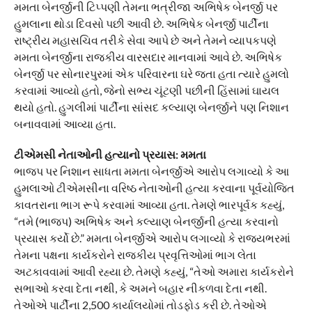
મમતા બેનર્જીની ટિપ્પણી તેમના ભત્રીજા અભિષેક બેનર્જી પર
હુમલાના થોડા દિવસો પછી આવી છે. અભિષેક બેનર્જી પાર્ટીના
રાષ્ટ્રીય મહાસચિવ તરીકે સેવા આપે છે અને તેમને વ્યાપકપણે
મમતા બેનર્જીના રાજકીય વારસદાર માનવામાં આવે છે. અભિષેક
બેનર્જી પર સોનારપુરમાં એક પરિવારના ઘરે જતા હતા ત્યારે હુમલો
કરવામાં આવ્યો હતો, જેનો સભ્ય ચૂંટણી પછીની હિંસામાં ઘાયલ
થયો હતો. હુગલીમાં પાર્ટીના સાંસદ કલ્યાણ બેનર્જીને પણ નિશાન
બનાવવામાં આવ્યા હતા.
ટીએમસી નેતાઓની હત્યાનો પ્રયાસ: મમતા
ભાજપ પર નિશાન સાધતા મમતા બેનર્જીએ આરોપ લગાવ્યો કે આ
હુમલાઓ ટીએમસીના વરિષ્ઠ નેતાઓની હત્યા કરવાના પૂર્વયોજિત
કાવતરાના ભાગ રૂપે કરવામાં આવ્યા હતા. તેમણે ભારપૂર્વક કહ્યું,
“તમે (ભાજપ) અભિષેક અને કલ્યાણ બેનર્જીની હત્યા કરવાનો
પ્રયાસ કર્યો છે.” મમતા બેનર્જીએ આરોપ લગાવ્યો કે રાજ્યભરમાં
તેમના પક્ષના કાર્યકરોને રાજકીય પ્રવૃત્તિઓમાં ભાગ લેતા
અટકાવવામાં આવી રહ્યા છે. તેમણે કહ્યું, “તેઓ અમારા કાર્યકરોને
સભાઓ કરવા દેતા નથી, કે અમને બહાર નીકળવા દેતા નથી.
તેઓએ પાર્ટીના 2,500 કાર્યાલયોમાં તોડફોડ કરી છે. તેઓએ