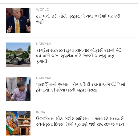
RELATED ITEMS:
CIVIC SENSE
,
HARSH GOENKA
,
INDIAN
TOURISTS
,
SWITZERLAND
,
VIRAL NEWS
RECOMMENDED FOR YOU
“જો ડર ગયા સમજો મર ગયા”, જિમમાંથી સલમાન
ખાનની શર્ટલેસ તસવીરો વાયરલ, કેપ્શને વધારી ચર્ચા,
મોડી રાતની પોસ્ટ પાછળ શું છે સંદેશ?
ફિફા વર્લ્ડ કપ 2026: સ્વિટ્ઝર્લૅન્ડ ગ્રુપ બીમાં ટોચે,
હાર છતાં કેનેડાએ પ્રથમ વખત નોકઆઉટ સ્ટેજમાં
જગ્યા બનાવી
મહાકુંભ ગર્લ મોનાલિસા ગાયબ? પતિ કરી રહ્યો છે
અજમેર-જોધપુરમાં શોધખોળનો દાવો, વીડિયો
વાયરલ