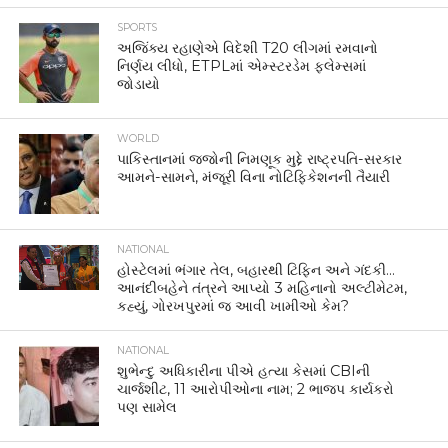
MOST POPULAR
SURAT
સુરતના સતીષ મરાઠા હત્યા કેસનો ગણતરીના
કલાકોમાં ભેદ ઉકેલાયો, 4 સગીર સહિત 8 આરોપી
ઝડપાયા
NATIONAL
“આખી દાળ જ કાળી છે”: રાહુલ ગાંધીએ કારની
પેટ્રોલ ટેંક ખોલી E20 ઇંધણ પર ટિપ્પણી કરી
SPORTS
વુમન્સ એશિયા કપનો કાર્યક્રમ જાહેર, 28
ઓગસ્ટથી શરૂ થશે વુમન્સ એશિયા કપ, 5
સપ્ટેમ્બરે ભારત-પાકિસ્તાનની ટક્કર
NATIONAL
સંસદમાં મોટા રાજકીય ઘમાસાણના એંધાણ, કોંગ્રેસે