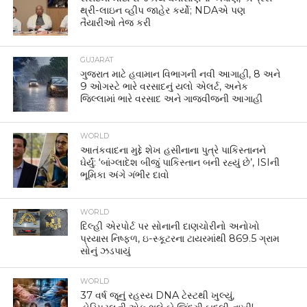
સ્વિટ્ઝર્લેન્ડની એક હોટેલમાં ભારતીય મહેમાનો માટે બનાવવામાં
આવેલા કેટલાક ખાસ નિયમો સોશિયલ મીડિયા પર ચર્ચાનો વિષય
બન્યા છે. જાણીતા ઉદ્યોગપતિ હર્ષ ગોએન્કાએ શેર કરેલી એક
પોસ્ટ બાદ ફરી એકવાર ભારતીયોની નાગરિક સમજ, જાહેર