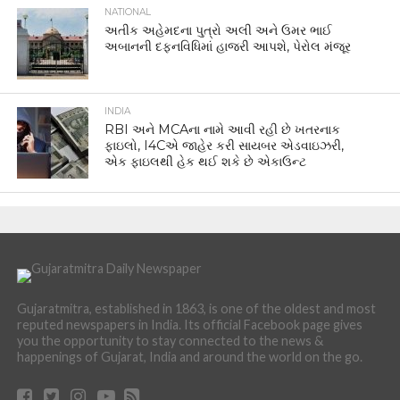
થ્રી-લાઇન વ્હીપ જાહેર કર્યો; NDAએ પણ
તૈયારીઓ તેજ કરી
GUJARAT
ગુજરાત માટે હવામાન વિભાગની નવી આગાહી, 8 અને
9 ઓગસ્ટે ભારે વરસાદનું યલો એલર્ટ, અનેક
જિલ્લામાં ભારે વરસાદ અને ગાજવીજની આગાહી
WORLD
આતંકવાદના મુદ્દે શેખ હસીનાના પુત્રે પાકિસ્તાનને
ઘેર્યું: ‘બાંગ્લાદેશ બીજું પાકિસ્તાન બની રહ્યું છે’, ISIની
ભૂમિકા અંગે ગંભીર દાવો
WORLD
દિલ્હી એરપોર્ટ પર સોનાની દાણચોરીનો અનોખો
પ્રયાસ નિષ્ફળ, ઇ-સ્કૂટરના ટાયરમાંથી 869.5 ગ્રામ
સોનું ઝડપાયું
WORLD
37 વર્ષ જૂનું રહસ્ય DNA ટેસ્ટથી ખુલ્યું,
હોસ્પિટલની એક ભૂલે બે જિંદગી બદલી નાખી!