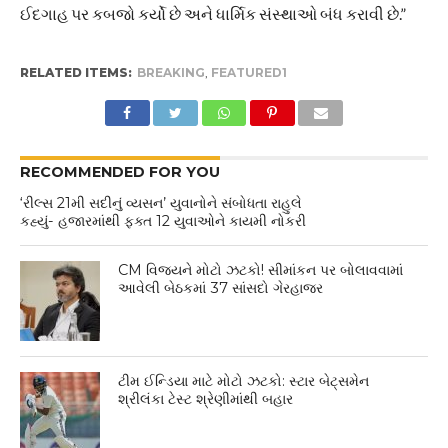
ઈદગાહ પર કબજો કર્યો છે અને ધાર્મિક સંસ્થાઓ બંધ કરાવી છે.”
RELATED ITEMS:
BREAKING
,
FEATURED1
RECOMMENDED FOR YOU
‘રીલ્સ 21મી સદીનું વ્યસન’ યુવાનોને સંબોધતા રાહુલે
કહ્યું- હજારમાંથી ફક્ત 12 યુવાઓને કાયમી નોકરી
CM વિજયને મોટો ઝટકો! સીમાંકન પર બોલાવવામાં
આવેલી બેઠકમાં 37 સાંસદો ગેરહાજર
ટીમ ઈન્ડિયા માટે મોટો ઝટકો: સ્ટાર બેટ્સમેન
શ્રીલંકા ટેસ્ટ શ્રેણીમાંથી બહાર