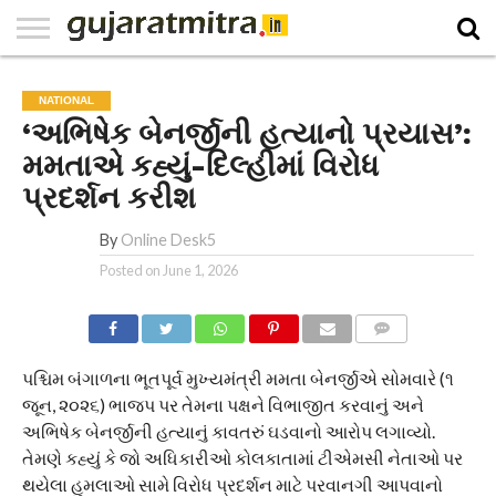
E-
PAPER
NATIONAL
WORLD
BUSINESS
SPORTS
GUJARAT
OPINION
MORE
NATIONAL
‘અભિષેક બેનર્જીની હત્યાનો પ્રયાસ’:
મમતાએ કહ્યું-દિલ્હીમાં વિરોધ
પ્રદર્શન કરીશ
By
Online Desk5
Posted on
June 1, 2026
COMMENTS
પશ્ચિમ બંગાળના ભૂતપૂર્વ મુખ્યમંત્રી મમતા બેનર્જીએ સોમવારે (૧
જૂન, ૨૦૨૬) ભાજપ પર તેમના પક્ષને વિભાજીત કરવાનું અને
અભિષેક બેનર્જીની હત્યાનું કાવતરું ઘડવાનો આરોપ લગાવ્યો.
તેમણે કહ્યું કે જો અધિકારીઓ કોલકાતામાં ટીએમસી નેતાઓ પર
થયેલા હુમલાઓ સામે વિરોધ પ્રદર્શન માટે પરવાનગી આપવાનો