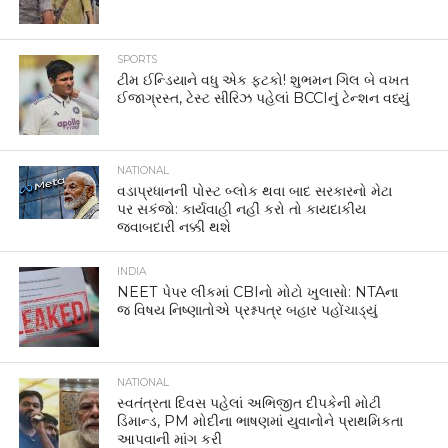
તેમની શિસ્ત, નમ્રતા અને જાહેર સ્થળોએ જવાબદાર વર્તન માટે
સમગ્ર વિશ્વમાં જાણીતા છે. જાહેર સ્થળે શાંતિ જાળવવી, નિયમોનું
પાલન કરવું અને અન્ય લોકોની સુવિધાનો વિચાર કરવો તેમની
સંસ્કૃતિનો ભાગ છે. ગોએન્કાના મતે ભારતને પણ વૈશ્વિક સ્તરે વધુ
સન્માન મેળવવું હોય તો નાગરિક શિષ્ટાચારને પ્રાથમિકતા આપવી
પડશે.
ચર્ચાનું મુખ્ય કારણ બનેલી સ્વિટ્ઝર્લેન્ડના ગસ્ટાડ શહેરની Arc-
en-Ciel Hotel દ્વારા ભારતીય મહેમાનો માટે કેટલીક વિશેષ
સૂચનાઓ આપવામાં આવી હોવાનું કહેવાય છે. હોટેલના નિયમો
મુજબ, નાસ્તાનું બુફે સવારે 7:30 વાગ્યાથી 10:30 વાગ્યા સુધી
ઉપલબ્ધ રહે છે. હોટેલે સ્પષ્ટ કર્યું છે કે બુફેમાંથી ખોરાક પેક કરીને
બહાર લઈ જવાની મંજૂરી નથી. જો કોઈ મહેમાનને પેક્ડ લંચની
જરૂર હોય, તો તે અલગથી ઓર્ડર આપી શકે છે અને તેના માટે
નિર્ધારિત ચાર્જ ચૂકવવો પડશે. આ ઉપરાંત હોટેલે મહેમાનોને માત્ર
ઉપલબ્ધ કરાવવામાં આવેલી કટલરીનો ઉપયોગ કરવાની સૂચના
આપી છે. જો બે કે તેથી વધુ લોકો એક જ ભોજન શેર કરવા માંગતા
હોય, તો દરેક વધારાની વ્યક્તિ માટે અલગ સર્વિસ ચાર્જ ચૂકવવાનો
રહેશે. હોટેલનું કહેવું છે કે આ નિયમો તમામ મહેમાનોને સમાન