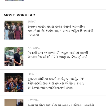
VIRAL
હર્ષ ગોએન્કાની પોસ્ટથી ચર્ચા તેજ,
ભારતીયો માટે સ્વિટ્ઝર્લેન્ડની હોટેલે
કેમ બનાવ્યા ખાસ નિયમો?
By
OnlineDesk14
Posted on
June 1, 2026