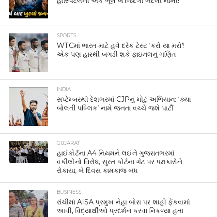
સ્થળોએ વર્તન અને વિદેશમાં દેશની છબીને લઈને ચર્ચા શરૂ થઈ છે.
હર્ષ ગોએન્કાએ પોતાની પોસ્ટમાં જણાવ્યું હતું કે વર્ષો પહેલાં તેમણે
સ્વિટ્ઝર્લેન્ડની એક હોટેલમાં ભારતીય મહેમાનો માટે ખાસ
સૂચનાઓ લગાવવામાં આવેલી જોઈ હતી. આ નિયમો જોઈને તેઓ
આશ્ચર્યચકિત થઈ ગયા હતા. તેમણે લખ્યું કે છેલ્લા કેટલાક
સમયથી સોશિયલ મીડિયા પર એવા ઘણા વીડિયો સામે આવ્યા છે,
જેમાં કેટલાક ભારતીયો જાહેર સ્થળોએ અયોગ્ય વર્તન કરતા જોવા
મળે છે. ક્યાંક લોકો રેસ્ટોરાંમાં ગરબા રમતા જોવા મળે છે, તો ક્યાંક
એરપોર્ટ કે ફ્લાઇટમાં ખૂબ જ ઊંચા અવાજે વાતચીત કરતા નજરે
પડે છે.
ગોએન્કાએ એક અન્ય ઘટનાનો પણ ઉલ્લેખ કર્યો હતો. તેમના
જણાવ્યા મુજબ, દાવોસમાં એક ભારતીય ઉદ્યોગપતિએ ક્લબમાં
એટલા જોરથી ગીતો વગાડ્યા હતા કે તેનો અવાજ દૂર સુધી
સંભળાતો હતો. તેમના મતે આવી ઘટનાઓ માત્ર વ્યક્તિગત વર્તન
પૂરતી મર્યાદિત નથી રહેતી, પરંતુ તે સમગ્ર દેશની છબી પર પણ
અસર કરે છે. જ્યારે કોઈ ભારતીય વિદેશમાં જાય છે, ત્યારે તે માત્ર
એક વ્યક્તિ નહીં પરંતુ દેશના પ્રતિનિધિ તરીકે પણ જોવામાં આવે
છે. તેમણે જાપાનનું ઉદાહરણ આપતાં જણાવ્યું કે જાપાનના લોકો