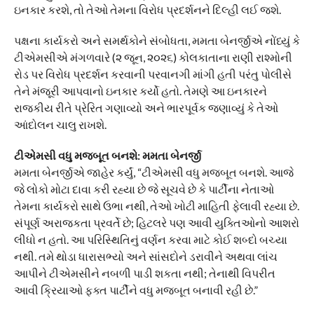
ઇનકાર કરશે, તો તેઓ તેમના વિરોધ પ્રદર્શનને દિલ્હી લઈ જશે.
પક્ષના કાર્યકરો અને સમર્થકોને સંબોધતા, મમતા બેનર્જીએ નોંધ્યું કે
ટીએમસીએ મંગળવારે (૨ જૂન, ૨૦૨૬) કોલકાતાના રાણી રાશ્મોની
રોડ પર વિરોધ પ્રદર્શન કરવાની પરવાનગી માંગી હતી પરંતુ પોલીસે
તેને મંજૂરી આપવાનો ઇનકાર કર્યો હતો. તેમણે આ ઇનકારને
રાજકીય રીતે પ્રેરિત ગણાવ્યો અને ભારપૂર્વક જણાવ્યું કે તેઓ
આંદોલન ચાલુ રાખશે.
ટીએમસી વધુ મજબૂત બનશે: મમતા બેનર્જી
મમતા બેનર્જીએ જાહેર કર્યું, “ટીએમસી વધુ મજબૂત બનશે. આજે
જે લોકો મોટા દાવા કરી રહ્યા છે જે સૂચવે છે કે પાર્ટીના નેતાઓ
તેમના કાર્યકરો સાથે ઉભા નથી, તેઓ ખોટી માહિતી ફેલાવી રહ્યા છે.
સંપૂર્ણ અરાજકતા પ્રવર્તે છે; હિટલરે પણ આવી યુક્તિઓનો આશરો
લીધો ન હતો. આ પરિસ્થિતિનું વર્ણન કરવા માટે કોઈ શબ્દો બચ્યા
નથી. તમે થોડા ધારાસભ્યો અને સાંસદોને ડરાવીને અથવા લાંચ
આપીને ટીએમસીને નબળી પાડી શકતા નથી; તેનાથી વિપરીત
આવી ક્રિયાઓ ફક્ત પાર્ટીને વધુ મજબૂત બનાવી રહી છે.”