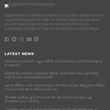
Gujaratmitra, established in 1863, is one of the oldest and most
reputed newspapers in India. Its official Facebook page gives
you the opportunity to stay connected to the news &
happenings of Gujarat, India and around the world on the go.
LATEST NEWS
“આખી દાળ જ કાળી છે”: રાહુલ ગાંધીએ કારની પેટ્રોલ ટેંક ખોલી E20 ઇંધણ પર
ટિપ્પણી કરી
સંસદમાં મોટા રાજકીય ઘમાસાણના એંધાણ, કોંગ્રેસે થ્રી-લાઇન વ્હીપ જાહેર
કર્યો; NDAએ પણ તૈયારીઓ તેજ કરી
વુમન્સ એશિયા કપનો કાર્યક્રમ જાહેર, 28 ઓગસ્ટથી શરૂ થશે વુમન્સ એશિયા
કપ, 5 સપ્ટેમ્બરે ભારત-પાકિસ્તાનની ટક્કર
28 વર્ષમાં પહેલીવાર હોકી વર્લ્ડ કપમાં એક પણ ભારતીય અમ્પાયર નહીં,
દિગ્ગજોએ વ્યક્ત કરી ચિંતા
CM વિજય અને પત્ની સંગીતા વચ્ચે સમાધાન? છૂટાછેડાની અરજી પરત, 27