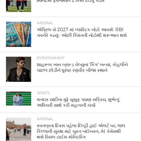
મિનિટમાં ફરજિયાત 2 કિમી દોડવું પડશે
NATIONAL
એપ્રિલ-મે 2027 માં પ્લાસ્ટિક નોટો આવશે: RBI
ગવર્નરે કહ્યું- ઓછી કિંમતની નોટોથી શરૂઆત થશે
ENTERTAINMENT
શાહરૂખ ખાન બ્રાન્ડ વેલ્યુના ‘કિંગ’ બન્યા, કોહલીને
પાછળ છોડીને ધુરંધર રણવીર બીજા સ્થાને
SPORTS
મતદાર યાદીના મુદ્દે યુસુફ પઠાણ સક્રિય, શુભેન્દુ
અધિકારી સાથે કરી મહત્વની ચર્ચા
NATIONAL
સ્વતંત્રતા દિવસ પહેલા દિલ્હી હાઈ એલર્ટ પર, લાલ
કિલ્લાની સુરક્ષા માટે ચુસ્ત બંદોબસ્ત, AI કેમેરાથી
થશે રિયલ-ટાઈમ મોનિટરિંગ