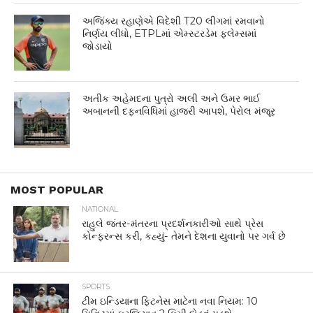
અજિંક્ય રહાણેએ વિદેશી T20 લીગમાં રમવાનો
નિર્ણય લીધો, ETPLમાં એમ્સ્ટરડેમ ફ્લેમ્સમાં
જોડાયો
અતીક અહેમદના પુત્રો અલી અને ઉમર ભાઈ
અબાનની દફનવિધિમાં હાજરી આપશે, પેરોલ મંજૂર
MOST POPULAR
NATIONAL
રાહુલે જંતર-મંતરના પ્રદર્શનકારીઓ સાથે પ્રેસ
કોન્ફરન્સ કરી, કહ્યું- તેમને દેશના યુવાનો પર ગર્વ છે
SPORTS
ટીમ ઇન્ડિયાના ફિટનેસ માટેના નવા નિયમ: 10