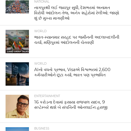
NATIONAL
નાગપુરથી લઈ જયપુર સુધી, દેશભરમાં અનામત
વિરોધી આંદોલન તેજ, અનેક શહેરોમાં રેલીઓ; જાણો
શું છે મુખ્ય માગણીઓ
WORLD
ભારત-મ્યાનમાર સરહદ પર જમીનની અદલાબદલીની
ચર્ચા, મણિપુરમાં આંદોલનની ચેતવણી
WORLD
AIનો વધતો પ્રભાવ, Visaએ વિશ્વભરમાં 2,600
કર્મચારીઓને છૂટા કર્યા, ભારત પણ પ્રભાવિત
ENTERTAINMENT
16 કરોડના દેવામાં ફસાયા રાજપાલ યાદવ, 9
સપ્ટેમ્બરે થશે બે સંપત્તિની ઓનલાઈન હરાજી
BUSINESS