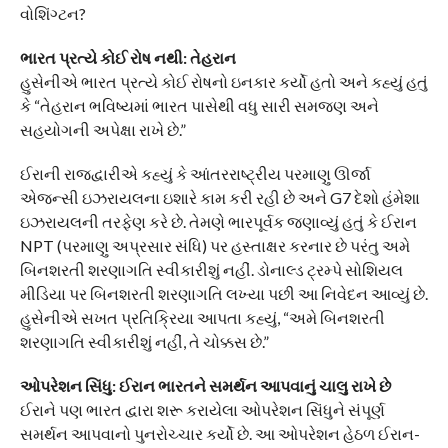
વોશિંગ્ટન?
ભારત પ્રત્યે કોઈ રોષ નથી: તેહરાન
હુસેનીએ ભારત પ્રત્યે કોઈ રોષનો ઇનકાર કર્યો હતો અને કહ્યું હતું
કે “તેહરાન ભવિષ્યમાં ભારત પાસેથી વધુ સારી સમજણ અને
સહયોગની અપેક્ષા રાખે છે.”
ઈરાની રાજદ્વારીએ કહ્યું કે આંતરરાષ્ટ્રીય પરમાણુ ઊર્જા
એજન્સી ઇઝરાયલના ઇશારે કામ કરી રહી છે અને G7 દેશો હંમેશા
ઇઝરાયલની તરફેણ કરે છે. તેમણે ભારપૂર્વક જણાવ્યું હતું કે ઈરાન
NPT (પરમાણુ અપ્રસાર સંધિ) પર હસ્તાક્ષર કરનાર છે પરંતુ અમે
બિનશરતી શરણાગતિ સ્વીકારીશું નહીં. ડોનાલ્ડ ટ્રમ્પે સોશિયલ
મીડિયા પર બિનશરતી શરણાગતિ લખ્યા પછી આ નિવેદન આવ્યું છે.
હુસેનીએ સખત પ્રતિક્રિયા આપતા કહ્યું, “અમે બિનશરતી
શરણાગતિ સ્વીકારીશું નહીં, તે ચોક્કસ છે.”
ઓપરેશન સિંધુ: ઈરાન ભારતને સમર્થન આપવાનું ચાલુ રાખે છે
ઈરાને પણ ભારત દ્વારા શરૂ કરાયેલા ઓપરેશન સિંધુને સંપૂર્ણ
સમર્થન આપવાનો પુનરોચ્ચાર કર્યો છે. આ ઓપરેશન હેઠળ ઈરાન-