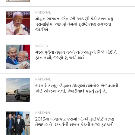
NATIONAL
મોહન ભાગવત: જેન-ઝી આપણી પેઢી કરતાં વધુ
પ્રામાણિક, આપણે તેમનો દ્રષ્ટિકોણ સમજવો
જોઈએ
WORLD
મધ્ય પૂર્વના તણાવ વચ્ચે નેતન્યાહૂએ PM મોદીને
ફોન કર્યો, જાણો શું ચર્ચા થઈ
NATIONAL
સરકારે કહ્યું- ઉડ્ડયન ઇંધણમાં ઇથેનોલ ભેળવવાની
કોઈ યોજના નથી, કેજરીવાલે કહ્યું હતું કે..
NATIONAL
2013ના બળાત્કાર કેસમાં બોમ્બે હાઈકોર્ટે તરુણ
તેજપાલને 10 વર્ષની સખત કેદની સજા ફટકારી