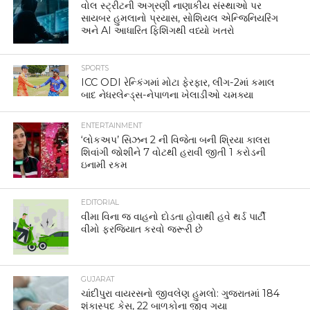
વોલ સ્ટ્રીટની અગ્રણી નાણાકીય સંસ્થાઓ પર
સાયબર હુમલાનો પ્રયાસ, સોશિયલ એન્જિનિયરિંગ
અને AI આધારિત ફિશિંગથી વધ્યો ખતરો
SPORTS
ICC ODI રેન્કિંગમાં મોટા ફેરફાર, લીગ-2માં કમાલ
બાદ નેધરલેન્ડ્સ-નેપાળના ખેલાડીઓ ચમક્યા
ENTERTAINMENT
‘લોકઅપ’ સિઝન 2 ની વિજેતા બની શ્રિયા કાલરા
શિવાંગી જોશીને 7 વોટથી હરાવી જીતી 1 કરોડની
ઇનામી રકમ
EDITORIAL
વીમા વિના જ વાહનો દોડતા હોવાથી હવે થર્ડ પાર્ટી
વીમો ફરજિયાત કરવો જરૂરી છે
GUJARAT
ચાંદીપુરા વાયરસનો જીવલેણ હુમલો: ગુજરાતમાં 184
શંકાસ્પદ કેસ, 22 બાળકોના જીવ ગયા