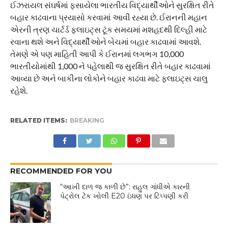
ઈઝરાયલ સંઘર્ષમાં ફસાયેલા ભારતીય વિદ્યાર્થીઓને સુરક્ષિત રીતે
બહાર કાઢવાના પ્રયાસો કરવામાં આવી રહ્યા છે. ઈરાનની મહાન
એરની ત્રણ ચાર્ટર્ડ ફ્લાઇટ્સ ટૂંક સમયમાં મશહદથી દિલ્હી માટે
રવાના થશે અને વિદ્યાર્થીઓને બેચમાં બહાર કાઢવામાં આવશે.
તેમણે એ પણ માહિતી આપી કે ઈરાનમાં લગભગ 10,000
ભારતીયોમાંથી 1,000 ને પહેલાથી જ સુરક્ષિત રીતે બહાર કાઢવામાં
આવ્યા છે અને બાકીના લોકોને બહાર કાઢવા માટે ફ્લાઇટ્સ ચાલુ
રહેશે.
RELATED ITEMS:
BREAKING
RECOMMENDED FOR YOU
“આખી દાળ જ કાળી છે”: રાહુલ ગાંધીએ કારની
પેટ્રોલ ટેંક ખોલી E20 ઇંધણ પર ટિપ્પણી કરી