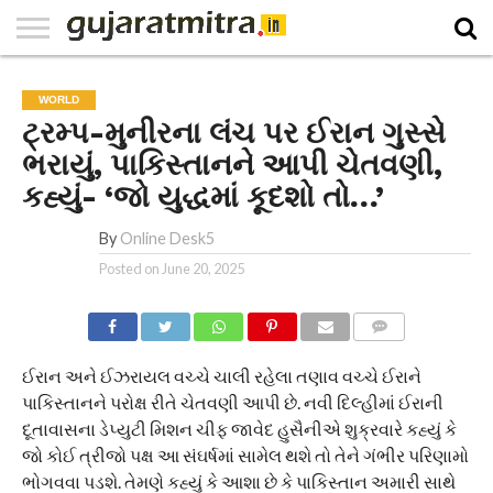
E-
PAPER
NATIONAL
WORLD
BUSINESS
SPORTS
GUJARAT
OPINION
MORE
WORLD
ટ્રમ્પ-મુનીરના લંચ પર ઈરાન ગુસ્સે
ભરાયું, પાકિસ્તાનને આપી ચેતવણી,
કહ્યું- ‘જો યુદ્ધમાં કૂદશો તો…’
By
Online Desk5
Posted on
June 20, 2025
COMMENTS
ઈરાન અને ઈઝરાયલ વચ્ચે ચાલી રહેલા તણાવ વચ્ચે ઈરાને
પાકિસ્તાનને પરોક્ષ રીતે ચેતવણી આપી છે. નવી દિલ્હીમાં ઈરાની
દૂતાવાસના ડેપ્યુટી મિશન ચીફ જાવેદ હુસૈનીએ શુક્રવારે કહ્યું કે
જો કોઈ ત્રીજો પક્ષ આ સંઘર્ષમાં સામેલ થશે તો તેને ગંભીર પરિણામો
ભોગવવા પડશે. તેમણે કહ્યું કે આશા છે કે પાકિસ્તાન અમારી સાથે