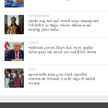
ENTERTAINMENT
રણબીર કપૂર અને સાઈ પલ્લવી સ્ટારર ‘રામાયણ ભાગ
1’ની રિલીઝ ડેટ જાહેર, ગ્લોબલ ઓડિયન્સ માટે
અંગ્રેજી ટ્રેલર આઉટ
WORLD
અમેરિકામાં ટ્રમ્પના ટેરિફને મોટો ઝટકો, સુપ્રીમ
કોર્ટના ચુકાદા બાદ સરકારે પરત કર્યા $100 અબજ
SURAT
સુરતના સતીષ મરાઠા હત્યા કેસનો ગણતરીના
કલાકોમાં ભેદ ઉકેલાયો, 4 સગીર સહિત 8 આરોપી
ઝડપાયા