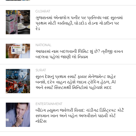
GUJARAT
ગુજરાતમાં એનાલોગ પનીર પર પ્રતિબંધ બાદ સુરતમાં
પ્રથમ મોટી કાર્યવાહી, ઘોડદોડ રોડના ગોડાઉન પર
રેડ
NATIONAL
આધારમાં નામ બદલવાની લિમિટ શું છે? ત્રીજી વખત
બદલવા પહેલાં જાણી લો નિયમ
SURAT
સુરત દેશનું પ્રથમ સ્માર્ટ ફાયર મેનેજમેન્ટ શહેર
બનશે, દરેક વાહન રહેશે લાઇવ ટ્રેકિંગ હેઠળ, AI
અને સ્માર્ટ સિસ્ટમથી મિનિટોમાં પહોંચશે મદદ
ENTERTAINMENT
બીઇંગ હ્યુમન જ્વેલરી વિવાદ: ચંડીગઢ ડિસ્ટ્રિક્ટ કોર્ટે
સલમાન ખાન અને બહેન અલવીરાને પાઠવી કોર્ટ
નોટિસ