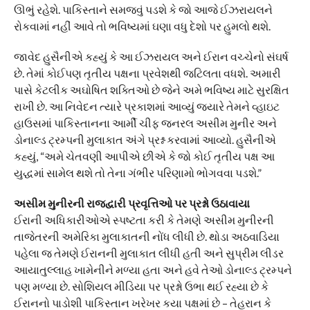
ઊભું રહેશે. પાકિસ્તાને સમજવું પડશે કે જો આજે ઈઝરાયલને
રોકવામાં નહીં આવે તો ભવિષ્યમાં ઘણા વધુ દેશો પર હુમલો થશે.
જાવેદ હુસૈનીએ કહ્યું કે આ ઈઝરાયલ અને ઈરાન વચ્ચેનો સંઘર્ષ
છે. તેમાં કોઈપણ તૃતીય પક્ષના પ્રવેશથી જટિલતા વધશે. અમારી
પાસે કેટલીક અઘોષિત શક્તિઓ છે જેને અમે ભવિષ્ય માટે સુરક્ષિત
રાખી છે. આ નિવેદન ત્યારે પ્રકાશમાં આવ્યું જ્યારે તેમને વ્હાઇટ
હાઉસમાં પાકિસ્તાનના આર્મી ચીફ જનરલ અસીમ મુનીર અને
ડોનાલ્ડ ટ્રમ્પની મુલાકાત અંગે પ્રશ્ન કરવામાં આવ્યો. હુસૈનીએ
કહ્યું, “અમે ચેતવણી આપીએ છીએ કે જો કોઈ તૃતીય પક્ષ આ
યુદ્ધમાં સામેલ થશે તો તેના ગંભીર પરિણામો ભોગવવા પડશે.”
અસીમ મુનીરની રાજદ્વારી પ્રવૃત્તિઓ પર પ્રશ્નો ઉઠાવાયા
ઈરાની અધિકારીઓએ સ્પષ્ટતા કરી કે તેમણે અસીમ મુનીરની
તાજેતરની અમેરિકા મુલાકાતની નોંધ લીધી છે. થોડા અઠવાડિયા
પહેલા જ તેમણે ઈરાનની મુલાકાત લીધી હતી અને સુપ્રીમ લીડર
આયાતુલ્લાહ ખામેનીને મળ્યા હતા અને હવે તેઓ ડોનાલ્ડ ટ્રમ્પને
પણ મળ્યા છે. સોશિયલ મીડિયા પર પ્રશ્નો ઉભા થઈ રહ્યા છે કે
ઈરાનનો પાડોશી પાકિસ્તાન ખરેખર કયા પક્ષમાં છે – તેહરાન કે