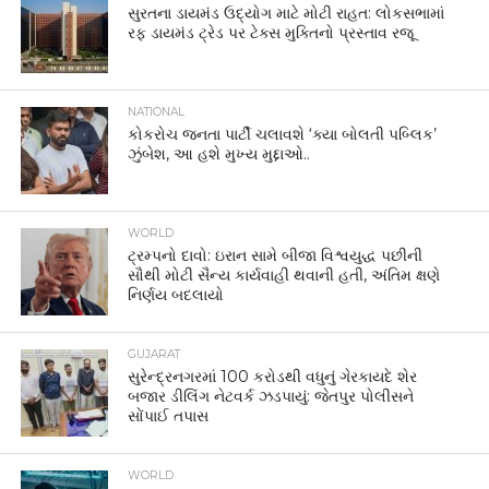
સુરતના ડાયમંડ ઉદ્યોગ માટે મોટી રાહત: લોકસભામાં
રફ ડાયમંડ ટ્રેડ પર ટેક્સ મુક્તિનો પ્રસ્તાવ રજૂ
NATIONAL
કોકરોચ જનતા પાર્ટી ચલાવશે ‘ક્યા બોલતી પબ્લિક’
ઝુંબેશ, આ હશે મુખ્ય મુદ્દાઓ..
WORLD
ટ્રમ્પનો દાવો: ઇરાન સામે બીજા વિશ્વયુદ્ધ પછીની
સૌથી મોટી સૈન્ય કાર્યવાહી થવાની હતી, અંતિમ ક્ષણે
નિર્ણય બદલાયો
GUJARAT
સુરેન્દ્રનગરમાં 100 કરોડથી વધુનું ગેરકાયદે શેર
બજાર ડીલિંગ નેટવર્ક ઝડપાયું: જેતપુર પોલીસને
સોંપાઈ તપાસ
WORLD