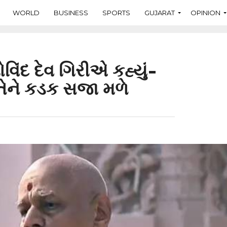
WORLD
BUSINESS
SPORTS
GUJARAT
OPINION
વિંદ દેવ ગિરીએ કહ્યું-
 તેને કડક સજા મળે