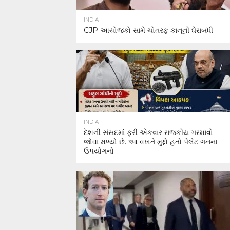
INDIA
CJP આયોજકો સામે ચોતરફ કાનૂની ઘેરાબંધી
INDIA
દેશની સંસદમાં ફરી એકવાર રાજકીય ગરમાવો
જોવા મળ્યો છે. આ વખતે મુદ્દો હતો પેલેટ ગનના
ઉપયોગનો