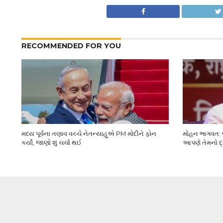
RECOMMENDED FOR YOU
મધ્ય પૂર્વના તણાવ વચ્ચે નેતન્યાહૂએ PM મોદીને ફોન
મોહન ભાગવત: જ
કર્યો, જાણો શું ચર્ચા થઈ
આપણે તેમનો દ