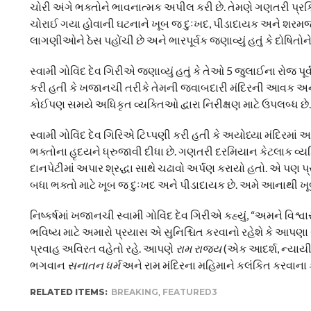
ચોરી અંગે ભક્તોને ભાવનાત્મક અપીલ કરી છે. તેમણે ગણતરી પ્રક્ર
ચોરાઈ ગયા હોવાની ઘટનાને ખૂબ જ દુઃખદ, પીડાદાયક અને શરમજ
લાગણીઓને ઠેસ પહોંચી છે અને ભારપૂર્વક જણાવ્યું હતું કે દોષિત
સ્વામી ગોવિંદ દેવ ગિરીએ જણાવ્યું હતું કે તેઓ 5 જુલાઈના રોજ પૂર્
કરી હતી કે ખજાનચી તરીકે તેમની જવાબદારી મંદિરની આવક અને ખર્
કોઈપણ સમયે અધિકૃત વ્યક્તિઓ દ્વારા નિરીક્ષણ માટે ઉપલબ્ધ છે.
સ્વામી ગોવિંદ દેવ ગિરિએ ટિપ્પણી કરી હતી કે અયોધ્યા મંદિર
ભક્તોના હૃદયને ધ્રુજાવી દીધા છે. ગણતરી દરમિયાન કેટલાક વ્યક્ત
દાનપેટીમાં અપાર શ્રદ્ધા સાથે ચઢાવો અર્પણ કરાયો હતો. એ પણ પ
બધા ભક્તો માટે ખૂબ જ દુઃખદ અને પીડાદાયક છે. અમે આનાથી ખ
નિષ્કર્ષમાં ખજાનચી સ્વામી ગોવિંદ દેવ ગિરીએ કહ્યું, “અમને વિશ્
ભવિષ્ય માટે અમારો પ્રયાસ એ સુનિશ્ચિત કરવાનો રહેશે કે આપણા રામ લ
પ્રવાહ અવિરત વહેતો રહે. આપણે
રામ રાજ્ય
(એક આદર્શ, ન્યાયી
ભગવાન
સનાતન ધર્મ
અને રામ મંદિરના મહિમાને કલંકિત કરવાના
RELATED ITEMS:
BREAKING
,
FEATURED3