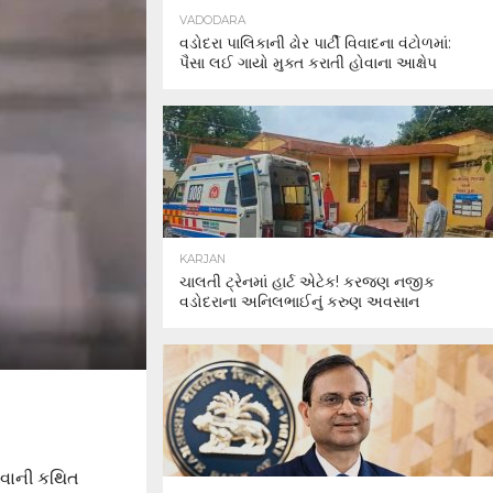
VADODARA
વડોદરા પાલિકાની ઢોર પાર્ટી વિવાદના વંટોળમાં:
પૈસા લઈ ગાયો મુક્ત કરાતી હોવાના આક્ષેપ
KARJAN
ચાલતી ટ્રેનમાં હાર્ટ એટેક! કરજણ નજીક
વડોદરાના અનિલભાઈનું કરુણ અવસાન
ઢાવાની કથિત