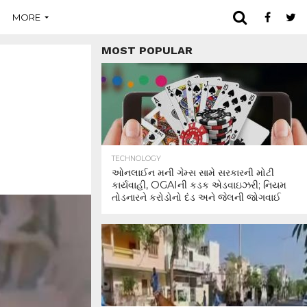
MORE
MOST POPULAR
TECHNOLOGY
ઓનલાઈન મની ગેમ્સ સામે સરકારની મોટી
કાર્યવાહી, OGAIની કડક એડવાઇઝરી; નિયમ
તોડનારને કરોડોનો દંડ અને જેલની જોગવાઈ