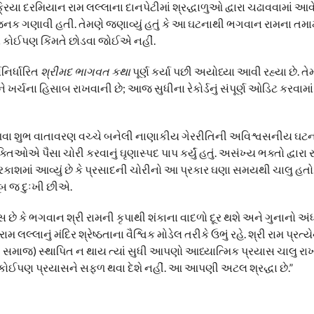
િયા દરમિયાન રામ લલ્લાના દાનપેટીમાં શ્રદ્ધાળુઓ દ્વારા ચઢાવવામાં આવ
નક ગણાવી હતી. તેમણે જણાવ્યું હતું કે આ ઘટનાથી ભગવાન રામના તમા
ોને કોઈપણ કિંમતે છોડવા જોઈએ નહીં.
વનિર્ધારિત
શ્રીમદ ભાગવત કથા
પૂર્ણ કર્યા પછી અયોધ્યા આવી રહ્યા છે. તેમ
ચના હિસાબ રાખવાની છે; આજ સુધીના રેકોર્ડનું સંપૂર્ણ ઓડિટ કરવામાં 
માં આવા શુભ વાતાવરણ વચ્ચે બનેલી નાણાકીય ગેરરીતિની અવિશ્વસનીય ઘટ
િઓએ પૈસા ચોરી કરવાનું ઘૃણાસ્પદ પાપ કર્યું હતું. અસંખ્ય ભક્તો દ્વારા 
્રકાશમાં આવ્યું છે કે પ્રસાદની ચોરીનો આ પ્રકાર ઘણા સમયથી ચાલુ હત
ૂબ જ દુઃખી છીએ.
વાસ છે કે ભગવાન શ્રી રામની કૃપાથી શંકાના વાદળો દૂર થશે અને ગુનાનો અંધ
લ્લાનું મંદિર શ્રેષ્ઠતાના વૈશ્વિક મોડેલ તરીકે ઉભું રહે. શ્રી રામ પ્રત્
 સમાજ) સ્થાપિત ન થાય ત્યાં સુધી આપણો આધ્યાત્મિક પ્રયાસ ચાલુ ર
 કોઈપણ પ્રયાસને સફળ થવા દેશે નહીં. આ આપણી અટલ શ્રદ્ધા છે.”