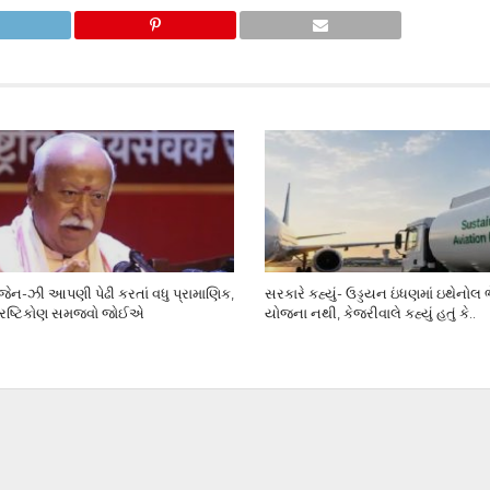
ેન-ઝી આપણી પેઢી કરતાં વધુ પ્રામાણિક,
સરકારે કહ્યું- ઉડ્ડયન ઇંધણમાં ઇથેનોલ
્રષ્ટિકોણ સમજવો જોઈએ
યોજના નથી, કેજરીવાલે કહ્યું હતું કે..