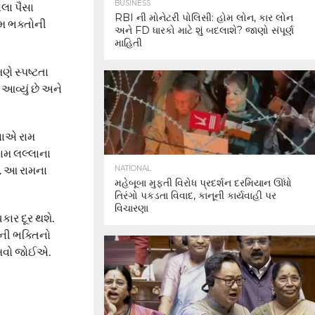
BUSINESS
ેલા પૈસા
RBI ની મોનેટરી પોલિસી: હોમ લોન, કાર લોન
મ ભક્તોની
અને FD ધારકો માટે શું બદલાશે? જાણો સંપૂર્ણ
માહિતી
ણે સ્પષ્ટતા
આવ્યું છે અને
નાએ રામ
રામ લલ્લાના
ો. આ રામના
NATIONAL
મહેબૂબા મુફ્તી વિરોધ પ્રદર્શન દરમિયાન ઊંધો
તિરંગો પકડતા વિવાદ, કાનૂની કાર્યવાહી પર
વિચારણા
કાર દૂર થશે.
યેની ભક્તિનો
ાખવો જોઈએ.