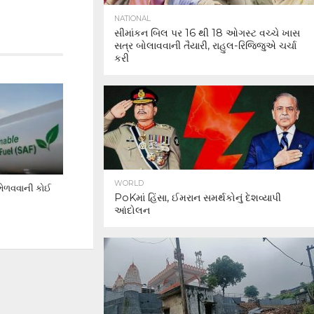
NATIONAL
સીમાંકન બિલ પર 16 થી 18 ઓગસ્ટ વચ્ચે ખાસ
સત્ર બોલાવવાની તૈયારી, રાહુલ-રિજિજુએ ચર્ચા
કરી
WORLD
 ભેળવવાની કોઈ
PoKમાં હિંસા, ઈમરાન સમર્થકોનું દેશવ્યાપી
આંદોલન