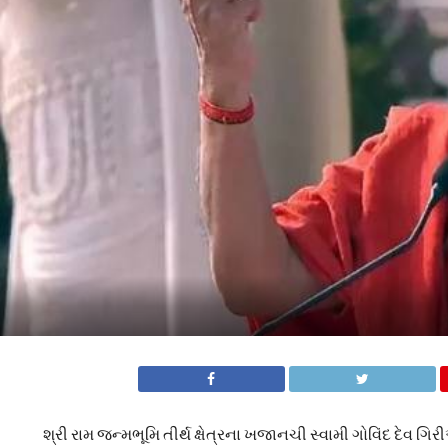
શ્રી રામ જન્મભૂમિ તીર્થ ક્ષેત્રના ખજાનચી સ્વામી ગોવિંદ દેવ 