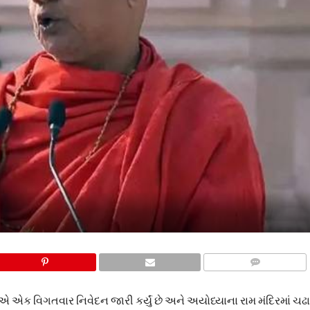
COMMENTS
ગિરીએ એક વિગતવાર નિવેદન જારી કર્યું છે અને અયોધ્યાના રામ મંદિરમાં ચ