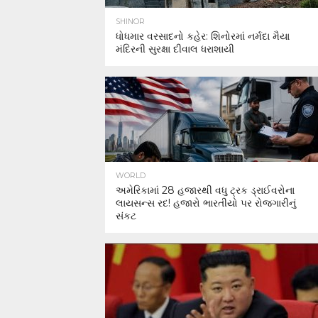
SHINOR
ધોધમાર વરસાદનો કહેર: શિનોરમાં નર્મદા મૈયા
મંદિરની સુરક્ષા દીવાલ ધરાશાયી
WORLD
અમેરિકામાં 28 હજારથી વધુ ટ્રક ડ્રાઈવરોના
લાયસન્સ રદ! હજારો ભારતીયો પર રોજગારીનું
સંકટ