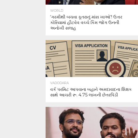
WORLD
‘ગરમીથી બચવા કૂતરાનું માંસ ખાઓ’! ઉત્તર
કોરિયામાં હીટવેવ વચ્ચે કિમ જોંગ ઉનની
અનોખી સલાહ
VADODARA
વર્ક પરમિટ આપવાના બહાને અમદાવાદના શિક્ષક
સાથે આચરી રૂ. 4.75 લાખની છેતરપિંડી