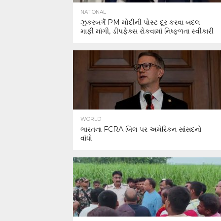
NATIONAL
ઝુકરબર્ગે PM મોદીની પોસ્ટ દૂર કરવા બદલ
માફી માંગી, ડીપફેક્સ રોકવામાં નિષ્ફળતા સ્વીકારી
WORLD
ભારતના FCRA બિલ પર અમેરિકન સાંસદનો
વાંધો