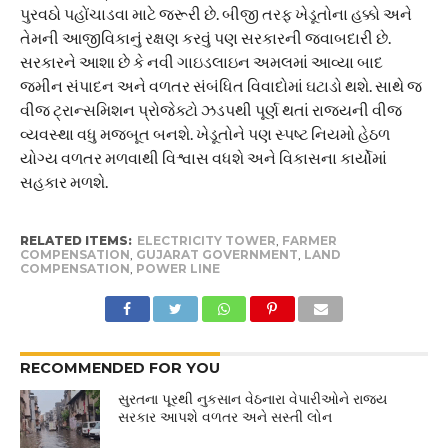
પુરવઠો પહોંચાડવા માટે જરૂરી છે. બીજી તરફ ખેડૂતોના હક્કો અને
તેમની આજીવિકાનું રક્ષણ કરવું પણ સરકારની જવાબદારી છે.
સરકારને આશા છે કે નવી ગાઇડલાઇન અમલમાં આવ્યા બાદ
જમીન સંપાદન અને વળતર સંબંધિત વિવાદોમાં ઘટાડો થશે. સાથે જ
વીજ ટ્રાન્સમિશન પ્રોજેક્ટો ઝડપથી પૂર્ણ થતાં રાજ્યની વીજ
વ્યવસ્થા વધુ મજબૂત બનશે. ખેડૂતોને પણ સ્પષ્ટ નિયમો હેઠળ
યોગ્ય વળતર મળવાથી વિશ્વાસ વધશે અને વિકાસના કાર્યોમાં
સહકાર મળશે.
RELATED ITEMS:
ELECTRICITY TOWER
,
FARMER
COMPENSATION
,
GUJARAT GOVERNMENT
,
LAND
COMPENSATION
,
POWER LINE
RECOMMENDED FOR YOU
સુરતના પૂરથી નુકસાન વેઠનારા વેપારીઓને રાજય
સરકાર આપશે વળતર અને સસ્તી લોન