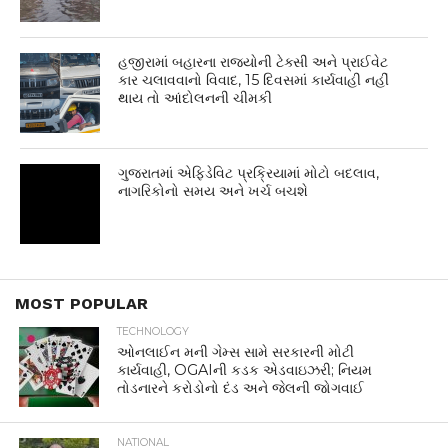
હજીરામાં બહારના રાજ્યોની ટેક્સી અને પ્રાઈવેટ
કાર ચલાવવાનો વિવાદ, 15 દિવસમાં કાર્યવાહી નહીં
થાય તો આંદોલનની ચીમકી
ગુજરાતમાં એફિડેવિટ પ્રક્રિયામાં મોટો બદલાવ,
નાગરિકોનો સમય અને ખર્ચ બચશે
MOST POPULAR
TECHNOLOGY
ઓનલાઈન મની ગેમ્સ સામે સરકારની મોટી
કાર્યવાહી, OGAIની કડક એડવાઇઝરી; નિયમ
તોડનારને કરોડોનો દંડ અને જેલની જોગવાઈ
NATIONAL