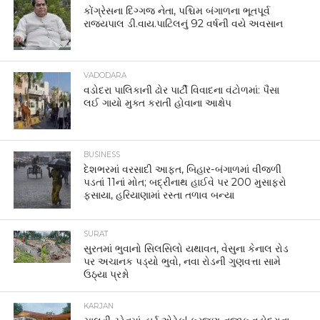
કોંગ્રેસના દિગ્ગજ નેતા, પશ્ચિમ બંગાળના ભૂતપૂર્વ
રાજ્યપાલ ડી.વાય.પાટિલનું 92 વર્ષની વયે અવસાન
VADODARA
વડોદરા પાલિકાની ઢોર પાર્ટી વિવાદના વંટોળમાં: પૈસા
લઈ ગાયો મુક્ત કરાતી હોવાના આક્ષેપ
BUSINESS
દેશભરમાં વરસાદી આફત, બિહાર-બંગાળમાં વીજળી
પડતાં 11નાં મોત; બદ્રીનાથ હાઈવે પર 200 મુસાફરો
ફસાયા, હરિયાણામાં રસ્તા તળાવ બન્યા
SURAT
સુરતમાં ભુવાનો સિલસિલો યથાવત, વેસુના કેનાલ રોડ
પર અચાનક પડ્યો ભુવો, નવા રોડની ગુણવત્તા સામે
ઉઠ્યા પ્રશ્નો
KARJAN