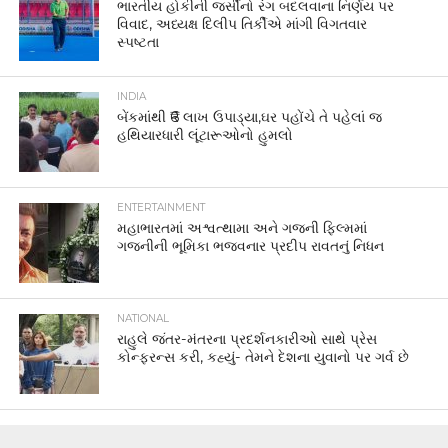
ભારતીય હોકીની જર્સીનો રંગ બદલવાના નિર્ણય પર
વિવાદ, અધ્યક્ષ દિલીપ તિર્કીએ માંગી વિગતવાર
સ્પષ્ટતા
INDIA
બેંકમાંથી ₹6 લાખ ઉપાડ્યા,ઘર પહોંચે તે પહેલાં જ
હથિયારધારી લૂંટારૂઓનો હુમલો
ENTERTAINMENT
મહાભારતમાં અશ્વત્થામા અને ગજની ફિલ્મમાં
ગજનીની ભૂમિકા ભજવનાર પ્રદીપ રાવતનું નિધન
NATIONAL
રાહુલે જંતર-મંતરના પ્રદર્શનકારીઓ સાથે પ્રેસ
કોન્ફરન્સ કરી, કહ્યું- તેમને દેશના યુવાનો પર ગર્વ છે