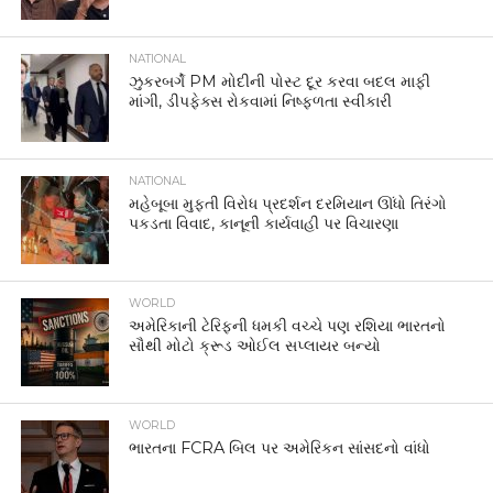
NATIONAL
ઝુકરબર્ગે PM મોદીની પોસ્ટ દૂર કરવા બદલ માફી
માંગી, ડીપફેક્સ રોકવામાં નિષ્ફળતા સ્વીકારી
NATIONAL
મહેબૂબા મુફ્તી વિરોધ પ્રદર્શન દરમિયાન ઊંધો તિરંગો
પકડતા વિવાદ, કાનૂની કાર્યવાહી પર વિચારણા
WORLD
અમેરિકાની ટેરિફની ધમકી વચ્ચે પણ રશિયા ભારતનો
સૌથી મોટો ક્રૂડ ઓઈલ સપ્લાયર બન્યો
WORLD
ભારતના FCRA બિલ પર અમેરિકન સાંસદનો વાંધો