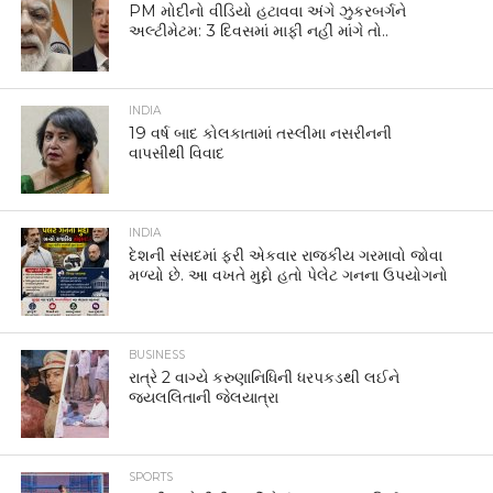
PM મોદીનો વીડિયો હટાવવા અંગે ઝુકરબર્ગને
અલ્ટીમેટમ: 3 દિવસમાં માફી નહીં માંગે તો..
INDIA
19 વર્ષ બાદ કોલકાતામાં તસ્લીમા નસરીનની
વાપસીથી વિવાદ
INDIA
દેશની સંસદમાં ફરી એકવાર રાજકીય ગરમાવો જોવા
મળ્યો છે. આ વખતે મુદ્દો હતો પેલેટ ગનના ઉપયોગનો
BUSINESS
રાત્રે 2 વાગ્યે કરુણાનિધિની ધરપકડથી લઈને
જયલલિતાની જેલયાત્રા
SPORTS