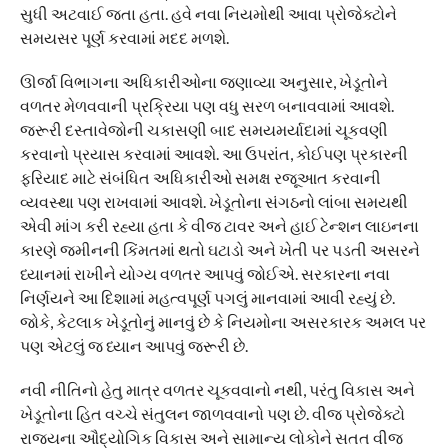
સુધી અટવાઈ જતા હતા. હવે નવા નિયમોથી આવા પ્રોજેક્ટોને
સમયસર પૂર્ણ કરવામાં મદદ મળશે.
ઊર્જા વિભાગના અધિકારીઓના જણાવ્યા અનુસાર, ખેડૂતોને
વળતર મેળવવાની પ્રક્રિયા પણ વધુ સરળ બનાવવામાં આવશે.
જરૂરી દસ્તાવેજોની ચકાસણી બાદ સમયમર્યાદામાં ચૂકવણી
કરવાનો પ્રયાસ કરવામાં આવશે. આ ઉપરાંત, કોઈપણ પ્રકારની
ફરિયાદ માટે સંબંધિત અધિકારીઓ સમક્ષ રજૂઆત કરવાની
વ્યવસ્થા પણ રાખવામાં આવશે. ખેડૂતોના સંગઠનો લાંબા સમયથી
એવી માંગ કરી રહ્યા હતા કે વીજ ટાવર અને હાઈ ટેન્શન લાઇનના
કારણે જમીનની કિંમતમાં થતો ઘટાડો અને ખેતી પર પડતી અસરને
ધ્યાનમાં રાખીને યોગ્ય વળતર આપવું જોઈએ. સરકારના નવા
નિર્ણયને આ દિશામાં મહત્વપૂર્ણ પગલું માનવામાં આવી રહ્યું છે.
જોકે, કેટલાક ખેડૂતોનું માનવું છે કે નિયમોના અસરકારક અમલ પર
પણ એટલું જ ધ્યાન આપવું જરૂરી છે.
નવી નીતિનો હેતુ માત્ર વળતર ચૂકવવાનો નથી, પરંતુ વિકાસ અને
ખેડૂતોના હિત વચ્ચે સંતુલન જાળવવાનો પણ છે. વીજ પ્રોજેક્ટો
રાજ્યના ઔદ્યોગિક વિકાસ અને સામાન્ય લોકોને સતત વીજ