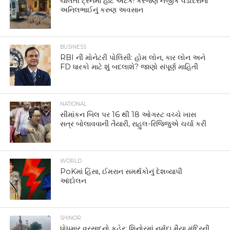
ચાલતી ટ્રેનમાં હાર્ટ એટેક! કરજણ નજીક વડોદરાના
અનિલભાઈનું કરુણ અવસાન
BUSINESS
RBI ની મોનેટરી પોલિસી: હોમ લોન, કાર લોન અને
FD ધારકો માટે શું બદલાશે? જાણો સંપૂર્ણ માહિતી
NATIONAL
સીમાંકન બિલ પર 16 થી 18 ઓગસ્ટ વચ્ચે ખાસ
સત્ર બોલાવવાની તૈયારી, રાહુલ-રિજિજુએ ચર્ચા કરી
WORLD
PoKમાં હિંસા, ઈમરાન સમર્થકોનું દેશવ્યાપી
આંદોલન
SHINOR
ધોધમાર વરસાદનો કહેર: શિનોરમાં નર્મદા મૈયા મંદિરની