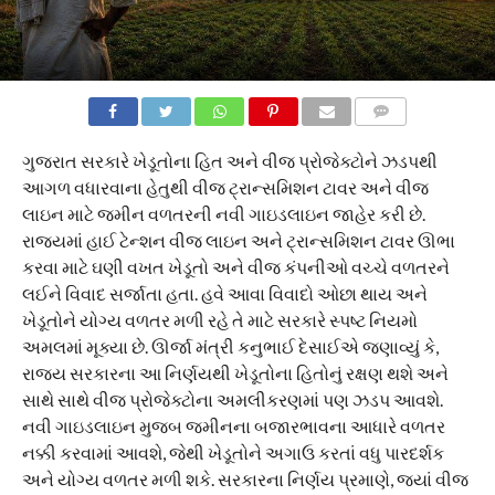
COMMENTS
ગુજરાત સરકારે ખેડૂતોના હિત અને વીજ પ્રોજેક્ટોને ઝડપથી
આગળ વધારવાના હેતુથી વીજ ટ્રાન્સમિશન ટાવર અને વીજ
લાઇન માટે જમીન વળતરની નવી ગાઇડલાઇન જાહેર કરી છે.
રાજ્યમાં હાઈ ટેન્શન વીજ લાઇન અને ટ્રાન્સમિશન ટાવર ઊભા
કરવા માટે ઘણી વખત ખેડૂતો અને વીજ કંપનીઓ વચ્ચે વળતરને
લઈને વિવાદ સર્જાતા હતા. હવે આવા વિવાદો ઓછા થાય અને
ખેડૂતોને યોગ્ય વળતર મળી રહે તે માટે સરકારે સ્પષ્ટ નિયમો
અમલમાં મૂક્યા છે. ઊર્જા મંત્રી કનુભાઈ દેસાઈએ જણાવ્યું કે,
રાજ્ય સરકારના આ નિર્ણયથી ખેડૂતોના હિતોનું રક્ષણ થશે અને
સાથે સાથે વીજ પ્રોજેક્ટોના અમલીકરણમાં પણ ઝડપ આવશે.
નવી ગાઇડલાઇન મુજબ જમીનના બજારભાવના આધારે વળતર
નક્કી કરવામાં આવશે, જેથી ખેડૂતોને અગાઉ કરતાં વધુ પારદર્શક
અને યોગ્ય વળતર મળી શકે. સરકારના નિર્ણય પ્રમાણે, જ્યાં વીજ