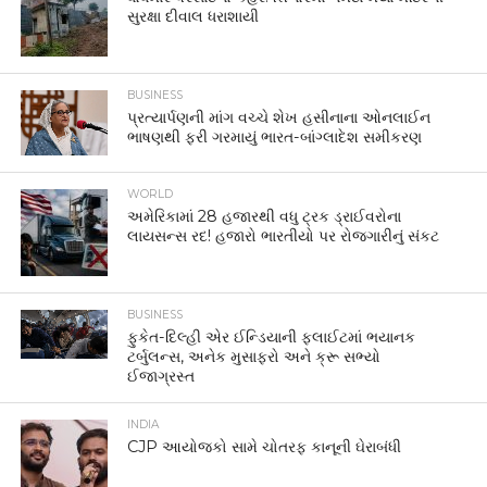
સુરક્ષા દીવાલ ધરાશાયી
BUSINESS
પ્રત્યાર્પણની માંગ વચ્ચે શેખ હસીનાના ઓનલાઈન
ભાષણથી ફરી ગરમાયું ભારત-બાંગ્લાદેશ સમીકરણ
WORLD
અમેરિકામાં 28 હજારથી વધુ ટ્રક ડ્રાઈવરોના
લાયસન્સ રદ! હજારો ભારતીયો પર રોજગારીનું સંકટ
BUSINESS
ફુકેત-દિલ્હી એર ઈન્ડિયાની ફ્લાઈટમાં ભયાનક
ટર્બુલન્સ, અનેક મુસાફરો અને ક્રૂ સભ્યો
ઈજાગ્રસ્ત
INDIA
CJP આયોજકો સામે ચોતરફ કાનૂની ઘેરાબંધી