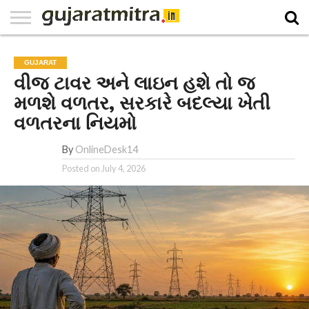
E-
PAPER
NATIONAL
WORLD
BUSINESS
SPORTS
GUJARAT
OPINION
MORE
GUJARAT
વીજ ટાવર અને લાઇન હશે તો જ
મળશે વળતર, સરકારે બદલ્યા ખેતી
વળતરના નિયમો
By
OnlineDesk14
Posted on
July 4, 2026