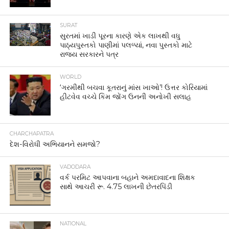
SURAT
સુરતમાં ખાડી પૂરના કારણે એક લાખથી વધુ
પાઠ્યપુસ્તકો પાણીમાં પલળ્યાં, નવા પુસ્તકો માટે
રાજ્ય સરકારને પત્ર
WORLD
‘ગરમીથી બચવા કૂતરાનું માંસ ખાઓ’! ઉત્તર કોરિયામાં
હીટવેવ વચ્ચે કિમ જોંગ ઉનની અનોખી સલાહ
CHARCHAPATRA
દેશ-વિરોધી અભિયાનને સમજો?
VADODARA
વર્ક પરમિટ આપવાના બહાને અમદાવાદના શિક્ષક
સાથે આચરી રૂ. 4.75 લાખની છેતરપિંડી
NATIONAL