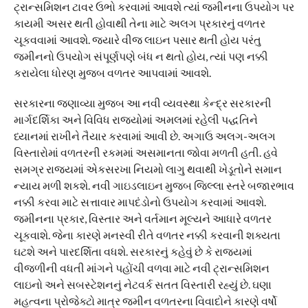
ટ્રાન્સમિશન ટાવર ઉભો કરવામાં આવશે ત્યાં જમીનના ઉપયોગ પર
કાયમી અસર થતી હોવાથી તેના માટે અલગ પ્રકારનું વળતર
ચૂકવવામાં આવશે. જ્યારે વીજ લાઇન પસાર થતી હોય પરંતુ
જમીનનો ઉપયોગ સંપૂર્ણપણે બંધ ન થતો હોય, ત્યાં પણ નક્કી
કરાયેલા ધોરણ મુજબ વળતર આપવામાં આવશે.
સરકારના જણાવ્યા મુજબ આ નવી વ્યવસ્થા કેન્દ્ર સરકારની
માર્ગદર્શિકા અને વિવિધ રાજ્યોમાં અમલમાં રહેલી પદ્ધતિને
ધ્યાનમાં રાખીને તૈયાર કરવામાં આવી છે. અગાઉ અલગ-અલગ
વિસ્તારોમાં વળતરની રકમમાં અસમાનતા જોવા મળતી હતી. હવે
સમગ્ર રાજ્યમાં એકસરખા નિયમો લાગુ થવાથી ખેડૂતોને સમાન
ન્યાય મળી શકશે. નવી ગાઇડલાઇન મુજબ જિલ્લા સ્તરે બજારભાવ
નક્કી કરવા માટે સત્તાવાર માપદંડોનો ઉપયોગ કરવામાં આવશે.
જમીનના પ્રકાર, વિસ્તાર અને વર્તમાન મૂલ્યને આધારે વળતર
ચૂકવાશે. જેના કારણે મનસ્વી રીતે વળતર નક્કી કરવાની શક્યતા
ઘટશે અને પારદર્શિતા વધશે. સરકારનું કહેવું છે કે રાજ્યમાં
વીજળીની વધતી માંગને પહોંચી વળવા માટે નવી ટ્રાન્સમિશન
લાઇનો અને સબસ્ટેશનનું નેટવર્ક સતત વિસ્તારી રહ્યું છે. ઘણા
મહત્વના પ્રોજેક્ટો માત્ર જમીન વળતરના વિવાદોને કારણે વર્ષો