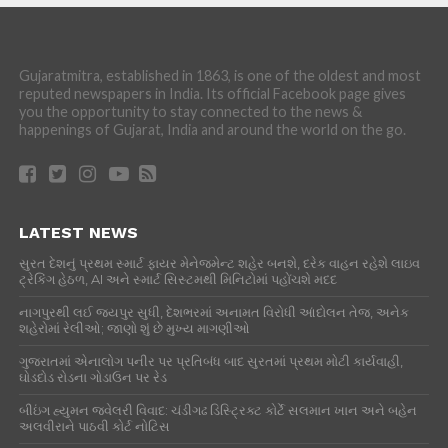
Gujaratmitra, established in 1863, is one of the oldest and most
reputed newspapers in India. Its official Facebook page gives
you the opportunity to stay connected to the news &
happenings of Gujarat, India and around the world on the go.
LATEST NEWS
સુરત દેશનું પ્રથમ સ્માર્ટ ફાયર મેનેજમેન્ટ શહેર બનશે, દરેક વાહન રહેશે લાઇવ
ટ્રેકિંગ હેઠળ, AI અને સ્માર્ટ સિસ્ટમથી મિનિટોમાં પહોંચશે મદદ
નાગપુરથી લઈ જયપુર સુધી, દેશભરમાં અનામત વિરોધી આંદોલન તેજ, અનેક
શહેરોમાં રેલીઓ; જાણો શું છે મુખ્ય માગણીઓ
ગુજરાતમાં એનાલોગ પનીર પર પ્રતિબંધ બાદ સુરતમાં પ્રથમ મોટી કાર્યવાહી,
ઘોડદોડ રોડના ગોડાઉન પર રેડ
બીઇંગ હ્યુમન જ્વેલરી વિવાદ: ચંડીગઢ ડિસ્ટ્રિક્ટ કોર્ટે સલમાન ખાન અને બહેન
અલવીરાને પાઠવી કોર્ટ નોટિસ