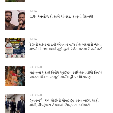
INDIA
CJP આયોજકો સામે ચોતરફ કાનૂની ઘેરાબંધી
INDIA
દેશની સંસદમાં ફરી એકવાર રાજકીય ગરમાવો જોવા
મળ્યો છે. આ વખતે મુદ્દો હતો પેલેટ ગનના ઉપયોગનો
NATIONAL
મહેબૂબા મુફ્તી વિરોધ પ્રદર્શન દરમિયાન ઊંધો તિરંગો
પકડતા વિવાદ, કાનૂની કાર્યવાહી પર વિચારણા
NATIONAL
ઝુકરબર્ગે PM મોદીની પોસ્ટ દૂર કરવા બદલ માફી
માંગી, ડીપફેક્સ રોકવામાં નિષ્ફળતા સ્વીકારી