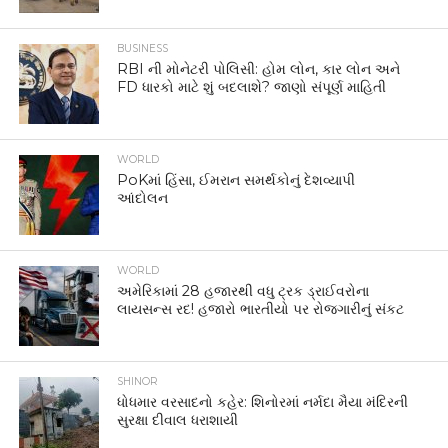
BUSINESS
RBI ની મોનેટરી પોલિસી: હોમ લોન, કાર લોન અને
FD ધારકો માટે શું બદલાશે? જાણો સંપૂર્ણ માહિતી
WORLD
PoKમાં હિંસા, ઈમરાન સમર્થકોનું દેશવ્યાપી
આંદોલન
WORLD
અમેરિકામાં 28 હજારથી વધુ ટ્રક ડ્રાઈવરોના
લાયસન્સ રદ! હજારો ભારતીયો પર રોજગારીનું સંકટ
SHINOR
ધોધમાર વરસાદનો કહેર: શિનોરમાં નર્મદા મૈયા મંદિરની
સુરક્ષા દીવાલ ધરાશાયી