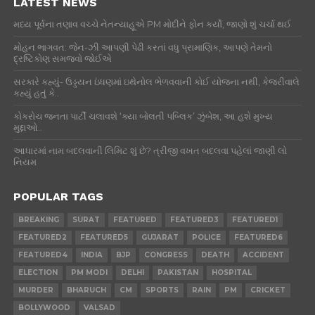
LATEST NEWS
મધ્ય પૂર્વના તણાવ વચ્ચે નેતન્યાહૂએ PM મોદીને ફોન કર્યો, જાણો શું ચર્ચા થઈ
મોહન ભાગવત: જેન-ઝી આપણી પેઢી કરતાં વધુ પ્રામાણિક, આપણે તેમનો
દ્રષ્ટિકોણ સમજવો જોઈએ
સરકારે કહ્યું- ઉડ્ડયન ઇંધણમાં ઇથેનોલ ભેળવવાની કોઈ યોજના નથી, કેજરીવાલે
કહ્યું હતું કે..
કોકરોચ જનતા પાર્ટી ચલાવશે ‘ક્યા બોલતી પબ્લિક’ ઝુંબેશ, આ હશે મુખ્ય
મુદ્દાઓ..
આધારમાં નામ બદલવાની લિમિટ શું છે? ત્રીજી વખત બદલવા પહેલાં જાણી લો
નિયમ
POPULAR TAGS
BREAKING
SURAT
FEATURED
FEATURED3
FEATURED1
FEATURED2
FEATURED5
GUJARAT
POLICE
FEATURED6
FEATURED4
INDIA
BJP
CONGRESS
DEATH
ACCIDENT
ELECTION
PM MODI
DELHI
PAKISTAN
HOSPITAL
MURDER
BHARUCH
CM
SPORTS
RAIN
PM
CRICKET
BOLLYWOOD
VALSAD