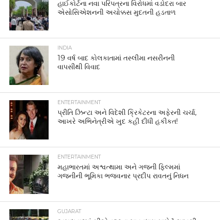
હાઈકોર્ટના નવા પરિપત્રના વિરોધમાં વડોદરા બાર
એસોસિએશનની અચોક્કસ મુદતની હડતાળ
INDIA
19 વર્ષ બાદ કોલકાતામાં તસ્લીમા નસરીનની
વાપસીથી વિવાદ
ENTERTAINMENT
પ્રીતિ ઝિન્ટા અને વિદેશી ક્રિકેટરના અફેરની ચર્ચા,
આખરે અભિનેત્રીએ ખુદ કહી દીધી હકીકત!
ENTERTAINMENT
મહાભારતમાં અશ્વત્થામા અને ગજની ફિલ્મમાં
ગજનીની ભૂમિકા ભજવનાર પ્રદીપ રાવતનું નિધન
GUJARAT