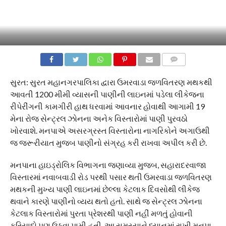
COMMENTS
સુરત: સુરત મહાનગરપાલિકા દ્વારા ઉમરવાડા જળવિતરણ મથકથી
આવતી 1200 મીમી વ્યાસની પાણીની લાઇનમાં પડેલા લીકેજના
રીપેરીંગની કામગીરી હાથ ધરવામાં આવનાર હોવાથી આગામી 19
મેના રોજ સેન્ટ્રલ ઝોનના અનેક વિસ્તારોમાં પાણી પુરવઠો
ખોરવાશે. મનપાએ અસરગ્રસ્ત વિસ્તારોના નાગરિકોને અગાઉથી
જ જરૂરીયાત મુજબ પાણીનો સંગ્રહ કરી રાખવા અપીલ કરી છે.
મનપાના હાઇડ્રોલિક વિભાગના જણાવ્યા મુજબ, સહારાદરવાજા
વિસ્તારમાં નવાબવાડી રોડ પરથી પસાર થતી ઉમરવાડા જળવિતરણ
મથકની મુખ્ય પાણી લાઇનમાં છેલ્લા કેટલાક દિવસોથી લીકેજ
થવાને કારણે પાણીનો વ્યય થતો હતો. સાથે જ સેન્ટ્રલ ઝોનના
કેટલાક વિસ્તારોમાં પુરતા પ્રેશરથી પાણી નહીં મળતું હોવાની
ફરિયાદો પણ ઉઠવા પામી હતી. આ સમસ્યાને ધ્યાનમાં રાખી મનપા