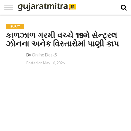
E-
PAPER
NATIONAL
WORLD
BUSINESS
SPORTS
GUJARAT
OPINION
MORE
SURAT
કાળઝાળ ગરમી વચ્ચે 19મે સેન્ટ્રલ
ઝોનના અનેક વિસ્તારોમાં પાણી કાપ
By
Online Desk5
Posted on
May 16, 2026