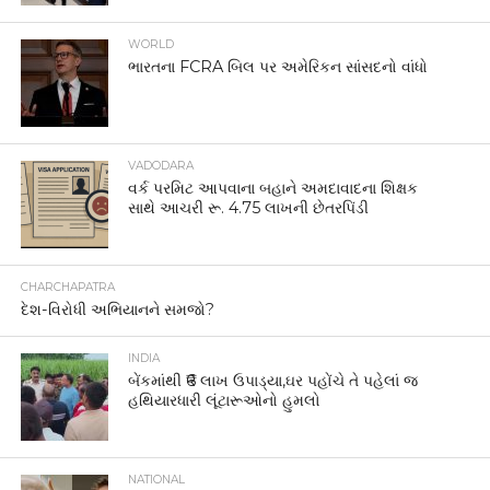
WORLD
ભારતના FCRA બિલ પર અમેરિકન સાંસદનો વાંધો
VADODARA
વર્ક પરમિટ આપવાના બહાને અમદાવાદના શિક્ષક
સાથે આચરી રૂ. 4.75 લાખની છેતરપિંડી
CHARCHAPATRA
દેશ-વિરોધી અભિયાનને સમજો?
INDIA
બેંકમાંથી ₹6 લાખ ઉપાડ્યા,ઘર પહોંચે તે પહેલાં જ
હથિયારધારી લૂંટારૂઓનો હુમલો
NATIONAL