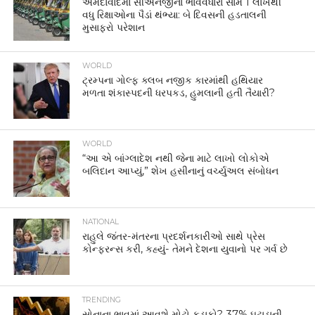
અમદાવાદમાં સીએનજીના ભાવવધારા સામે 1 લાખથી
વધુ રિક્ષાઓના પૈડાં થંભ્યા: બે દિવસની હડતાલની
મુસાફરો પરેશાન
WORLD
ટ્રમ્પના ગોલ્ફ ક્લબ નજીક કારમાંથી હથિયાર
મળતા શંકાસ્પદની ધરપકડ, હુમલાની હતી તૈયારી?
WORLD
“આ એ બાંગ્લાદેશ નથી જેના માટે લાખો લોકોએ
બલિદાન આપ્યું,” શેખ હસીનાનું વર્ચ્યુઅલ સંબોધન
NATIONAL
રાહુલે જંતર-મંતરના પ્રદર્શનકારીઓ સાથે પ્રેસ
કોન્ફરન્સ કરી, કહ્યું- તેમને દેશના યુવાનો પર ગર્વ છે
TRENDING
સોનાના ભાવમાં આવશે મોટો કડાકો? 37% ઘટાડાની