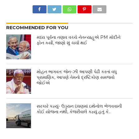
RECOMMENDED FOR YOU
મધ્ય પૂર્વના તણાવ વચ્ચે નેતન્યાહૂએ PM મોદીને
ફોન કર્યો, જાણો શું ચર્ચા થઈ
મોહન ભાગવત: જેન-ઝી આપણી પેઢી કરતાં વધુ
પ્રામાણિક, આપણે તેમનો દ્રષ્ટિકોણ સમજવો
જોઈએ
સરકારે કહ્યું- ઉડ્ડયન ઇંધણમાં ઇથેનોલ ભેળવવાની
કોઈ યોજના નથી, કેજરીવાલે કહ્યું હતું કે..