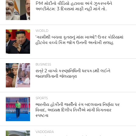
PM મોદીનો વીડિયો હટાવવા અંગે ઝુકરબર્ગને
અલ્ટીમેટમ: 3 દિવસમાં માફી નહીં માંગે તો..
WORLD
‘ગરમીથી બચવા કૂતરાનું માંસ ખાઓ’! ઉત્તર કોરિયામાં
હીટવેવ વચ્ચે કિમ જોંગ ઉનની અનોખી સલાહ
BUSINESS
રાત્રે 2 વાગ્યે કરુણાનિધિની ધરપકડથી લઈને
જયલલિતાની જેલયાત્રા
SPORTS
ભારતીય હોકીની જર્સીનો રંગ બદલવાના નિર્ણય પર
વિવાદ, અધ્યક્ષ દિલીપ તિર્કીએ માંગી વિગતવાર
સ્પષ્ટતા
VADODARA