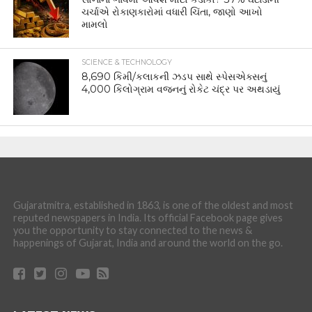
ચર્ચાએ રોકાણકારોમાં વધારી ચિંતા, જાણો આખો
મામલો
SCIENCE & TECHNOLOGY
8,690 કિમી/કલાકની ઝડપ સાથે સ્પેસએક્સનું
4,000 કિલોગ્રામ વજનનું રોકેટ ચંદ્ર પર અથડાયું
Gujaratmitra, established in 1863, is one of the oldest and most
reputed newspapers in India. Its official Facebook page gives
you the opportunity to stay connected to the news &
happenings of Gujarat, India and around the world on the go.