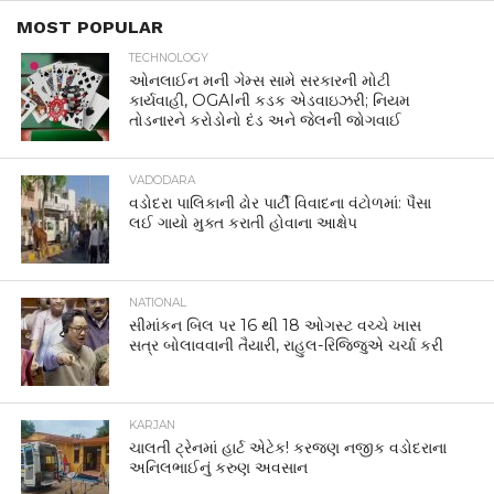
MOST POPULAR
TECHNOLOGY
ઓનલાઈન મની ગેમ્સ સામે સરકારની મોટી
કાર્યવાહી, OGAIની કડક એડવાઇઝરી; નિયમ
તોડનારને કરોડોનો દંડ અને જેલની જોગવાઈ
VADODARA
વડોદરા પાલિકાની ઢોર પાર્ટી વિવાદના વંટોળમાં: પૈસા
લઈ ગાયો મુક્ત કરાતી હોવાના આક્ષેપ
NATIONAL
સીમાંકન બિલ પર 16 થી 18 ઓગસ્ટ વચ્ચે ખાસ
સત્ર બોલાવવાની તૈયારી, રાહુલ-રિજિજુએ ચર્ચા કરી
KARJAN
ચાલતી ટ્રેનમાં હાર્ટ એટેક! કરજણ નજીક વડોદરાના
અનિલભાઈનું કરુણ અવસાન