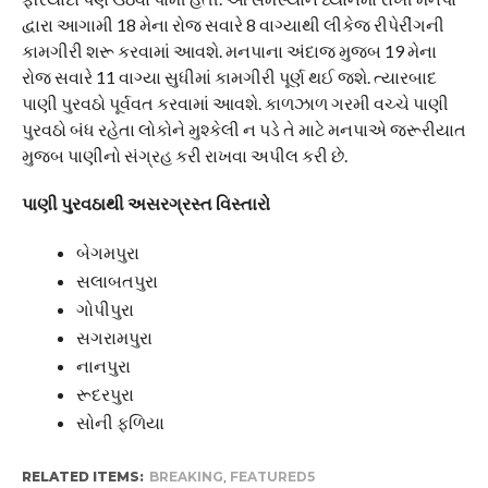
દ્વારા આગામી 18 મેના રોજ સવારે 8 વાગ્યાથી લીકેજ રીપેરીંગની
કામગીરી શરૂ કરવામાં આવશે. મનપાના અંદાજ મુજબ 19 મેના
રોજ સવારે 11 વાગ્યા સુધીમાં કામગીરી પૂર્ણ થઈ જશે. ત્યારબાદ
પાણી પુરવઠો પૂર્વવત કરવામાં આવશે. કાળઝાળ ગરમી વચ્ચે પાણી
પુરવઠો બંધ રહેતા લોકોને મુશ્કેલી ન પડે તે માટે મનપાએ જરૂરીયાત
મુજબ પાણીનો સંગ્રહ કરી રાખવા અપીલ કરી છે.
પાણી પુરવઠાથી અસરગ્રસ્ત વિસ્તારો
બેગમપુરા
સલાબતપુરા
ગોપીપુરા
સગરામપુરા
નાનપુરા
રૂદરપુરા
સોની ફળિયા
RELATED ITEMS:
BREAKING
,
FEATURED5