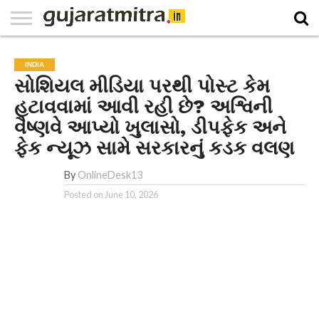
E-
PAPER
NATIONAL
WORLD
BUSINESS
SPORTS
GUJARAT
OPINION
MORE
INDIA
સોશિયલ મીડિયા પરથી પોસ્ટ કેમ
હટાવવામાં આવી રહી છે? અશ્વિની
વૈષ્ણવે આપ્યો ખુલાસો, ડીપફેક અને
ફેક ન્યૂઝ સામે સરકારનું કડક વલણ
By
OnlineDesk13
Posted on
June 10, 2026