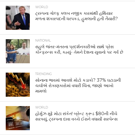
WORLD
ટ્રમ્પના ગોલ્ફ ક્લબ નજીક કારમાંથી હથિયાર
મળતા શંકાસ્પદની ધરપકડ, હુમલાની હતી તૈયારી?
NATIONAL
રાહુલે જંતર-મંતરના પ્રદર્શનકારીઓ સાથે પ્રેસ
કોન્ફરન્સ કરી, કહ્યું- તેમને દેશના યુવાનો પર ગર્વ છે
TRENDING
સોનાના ભાવમાં આવશે મોટો કડાકો? 37% ઘટાડાની
ચર્ચાએ રોકાણકારોમાં વધારી ચિંતા, જાણો આખો
મામલો
WORLD
હોર્મુઝ મુદ્દે મોટા સંકેત! બ્રેન્ટ ક્રૂડ $80ની નીચે
સરક્યું, ટ્રમ્પના દાવા વચ્ચે ઈરાને વધાર્યો સસ્પેન્સ