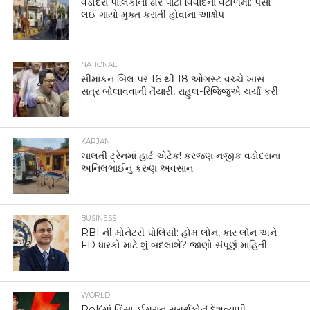
વડોદરા પાલિકાની ઢોર પાર્ટી વિવાદના વંટોળમાં: પૈસા
લઈ ગાયો મુક્ત કરાતી હોવાના આક્ષેપ
NATIONAL
સીમાંકન બિલ પર 16 થી 18 ઓગસ્ટ વચ્ચે ખાસ
સત્ર બોલાવવાની તૈયારી, રાહુલ-રિજિજુએ ચર્ચા કરી
KARJAN
ચાલતી ટ્રેનમાં હાર્ટ એટેક! કરજણ નજીક વડોદરાના
અનિલભાઈનું કરુણ અવસાન
BUSINESS
RBI ની મોનેટરી પોલિસી: હોમ લોન, કાર લોન અને
FD ધારકો માટે શું બદલાશે? જાણો સંપૂર્ણ માહિતી
WORLD
PoKમાં હિંસા, ઈમરાન સમર્થકોનું દેશવ્યાપી