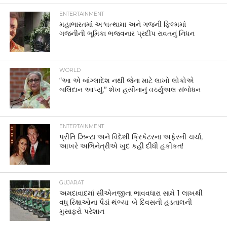
ENTERTAINMENT
મહાભારતમાં અશ્વત્થામા અને ગજની ફિલ્મમાં
ગજનીની ભૂમિકા ભજવનાર પ્રદીપ રાવતનું નિધન
WORLD
“આ એ બાંગ્લાદેશ નથી જેના માટે લાખો લોકોએ
બલિદાન આપ્યું,” શેખ હસીનાનું વર્ચ્યુઅલ સંબોધન
ENTERTAINMENT
પ્રીતિ ઝિન્ટા અને વિદેશી ક્રિકેટરના અફેરની ચર્ચા,
આખરે અભિનેત્રીએ ખુદ કહી દીધી હકીકત!
GUJARAT
અમદાવાદમાં સીએનજીના ભાવવધારા સામે 1 લાખથી
વધુ રિક્ષાઓના પૈડાં થંભ્યા: બે દિવસની હડતાલની
મુસાફરો પરેશાન