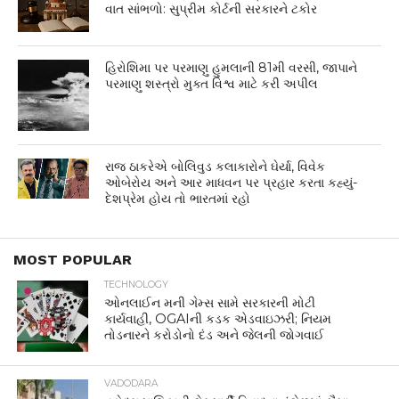
વાત સાંભળો: સુપ્રીમ કોર્ટની સરકારને ટકોર
હિરોશિમા પર પરમાણુ હુમલાની 81મી વરસી, જાપાને
પરમાણુ શસ્ત્રો મુક્ત વિશ્વ માટે કરી અપીલ
રાજ ઠાકરેએ બોલિવુડ કલાકારોને ઘેર્યા, વિવેક
ઓબેરોય અને આર માધવન પર પ્રહાર કરતા કહ્યું-
દેશપ્રેમ હોય તો ભારતમાં રહો
MOST POPULAR
TECHNOLOGY
ઓનલાઈન મની ગેમ્સ સામે સરકારની મોટી
કાર્યવાહી, OGAIની કડક એડવાઇઝરી; નિયમ
તોડનારને કરોડોનો દંડ અને જેલની જોગવાઈ
VADODARA