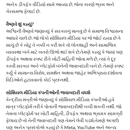
અનેક ડીપફેક વીડિયો સામે આવ્યા છે, જેના કારણે ભ્રમ અને
ગેરસમજ ફેલાઈ છે.
વૈષ્ણવે શું કહ્યું?
અશ્વિની વૈષ્ણવે જણાવ્યું કે સરકારનું માનવું છે કે સમાજ વિશ્વાસના
આધારે ચાલે છે. જો લોકો સોશિયલ મીડિયા પર જે જોઈ રહ્યા છે તે
સાચું છે કે ખોટું તે નક્કી ન કરી શકે તો લોકશાહી અને સામાજિક
વ્યવસ્થા બંને માટે ખતરો ઊભો થઈ શકે છે.તેમણે કહ્યું કે જ્યાં પણ
ડીપફેક અથવા સ્પષ્ટ રીતે ખોટી માહિતી જોવા મળે છે, ત્યાં તે દૂર
કરવી સરકાર અને પ્લેટફોર્મ બંનેની જવાબદારી બને છે. તેમણે સ્પષ્ટ
કર્યું કે સામાન્ય વિરોધ, સમર્થન અથવા જાહેર અભિપ્રાય દર્શાવતા
વિડિઓને હટાવવાનો કોઈ પ્રશ્ન નથી.
સોશિયલ મીડિયા કંપનીઓની જવાબદારી વધશે
કેન્દ્રીય મંત્રીએ જણાવ્યું કે સોશિયલ મીડિયા કંપનીઓ હવે
માત્ર પ્લેટફોર્મ તરીકે પોતાની જવાબદારીથી બચી શકતી નથી. જો
તેમના પ્લેટફોર્મ પર ખોટી માહિતી, ડીપફેક અથવા ભ્રામક સામગ્રી
ફેલાય છે તો તેની જવાબદારી પણ તેમને લેવી પડશે.તેમણે અગાઉ
પણ અનેક પ્રસંગોએ કહ્યું છે કે Meta, YouTube અને અન્ય