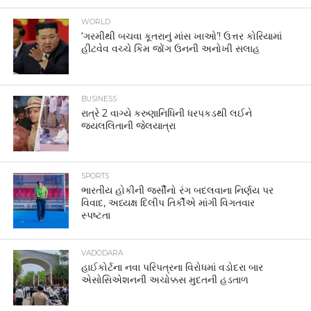
WORLD
‘ગરમીથી બચવા કૂતરાનું માંસ ખાઓ’! ઉત્તર કોરિયામાં
હીટવેવ વચ્ચે કિમ જોંગ ઉનની અનોખી સલાહ
BUSINESS
રાત્રે 2 વાગ્યે કરુણાનિધિની ધરપકડથી લઈને
જયલલિતાની જેલયાત્રા
SPORTS
ભારતીય હોકીની જર્સીનો રંગ બદલવાના નિર્ણય પર
વિવાદ, અધ્યક્ષ દિલીપ તિર્કીએ માંગી વિગતવાર
સ્પષ્ટતા
VADODARA
હાઈકોર્ટના નવા પરિપત્રના વિરોધમાં વડોદરા બાર
એસોસિએશનની અચોક્કસ મુદતની હડતાળ