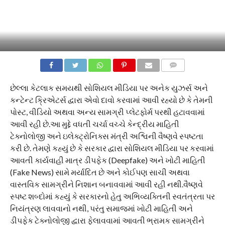
COMMENTS
છેલ્લા કેટલાક સમયથી સોશિયલ મીડિયા પર અનેક યુઝર્સ અને
કન્ટેન્ટ ક્રિએટર્સ દ્વારા એવો દાવો કરવામાં આવી રહ્યો છે કે તેમની
પોસ્ટ, વીડિયો અથવા અન્ય સામગ્રી પ્લેટફોર્મ પરથી હટાવવામાં
આવી રહી છે.આ મુદ્દે વધતી ચર્ચા વચ્ચે કેન્દ્રીય માહિતી
ટેક્નોલોજી અને ઇલેક્ટ્રોનિક્સ મંત્રી અશ્વિની વૈષ્ણવે સ્પષ્ટતા
કરી છે. તેમણે કહ્યું છે કે સરકાર દ્વારા સોશિયલ મીડિયા પર કરવામાં
આવતી કાર્યવાહી માત્ર ડીપફેક (Deepfake) અને ખોટી માહિતી
(Fake News) સામે મર્યાદિત છે અને કોઈપણ સાચી અથવા
વાસ્તવિક સામગ્રીને નિશાન બનાવવામાં આવી રહી નથી.વૈષ્ણવે
સ્પષ્ટ શબ્દોમાં કહ્યું કે સરકારનો હેતુ અભિવ્યક્તિની સ્વતંત્રતા પર
નિયંત્રણ લાવવાનો નથી, પરંતુ સમાજમાં ખોટી માહિતી અને
ડીપફેક ટેક્નોલોજી દ્વારા ફેલાવવામાં આવતી ભ્રામક સામગ્રીને