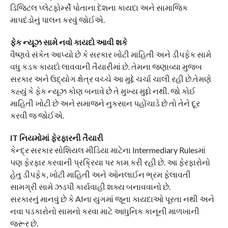
ડિજિટલ પ્લેટફોર્મ્સે પોતાના દેશના કાયદા અને સામાજિક
માપદંડોનું પાલન કરવું જોઈએ.
ફેક ન્યૂઝ સામે નવો કાયદો આવી શકે
વૈષ્ણવે સંકેત આપ્યો છે કે સરકાર ખોટી માહિતી અને ડીપફેક સામે
વધુ કડક કાયદો લાવવાની તૈયારીમાં છે. તેમના જણાવ્યા મુજબ
સરકાર અને ઉદ્યોગ ક્ષેત્ર વચ્ચે આ મુદ્દે ચર્ચા ચાલી રહી છે.તેમણે
કહ્યું કે ફેક ન્યૂઝ કોણ બનાવે છે તે મુખ્ય મુદ્દો નથી. જો કોઈ
માહિતી ખોટી છે અને સમાજને નુકસાન પહોંચાડે છે તો તેને દૂર
કરવી જ જોઈએ.
IT નિયમોમાં ફેરફારની તૈયારી
કેન્દ્ર સરકાર સોશિયલ મીડિયા માટેના Intermediary Rulesમાં
પણ ફેરફાર કરવાની પ્રક્રિયા પર કામ કરી રહી છે. આ ફેરફારોનો
હેતુ ડીપફેક, ખોટી માહિતી અને ઓનલાઈન ભ્રમ ફેલાવતી
સામગ્રી સામે ઝડપી કાર્યવાહી શક્ય બનાવવાનો છે.
સરકારનું માનવું છે કે AIના યુગમાં જૂના કાયદાઓ પૂરતા નથી અને
નવા પડકારોનો સામનો કરવા માટે આધુનિક કાનૂની માળખાની
જરૂર છે.