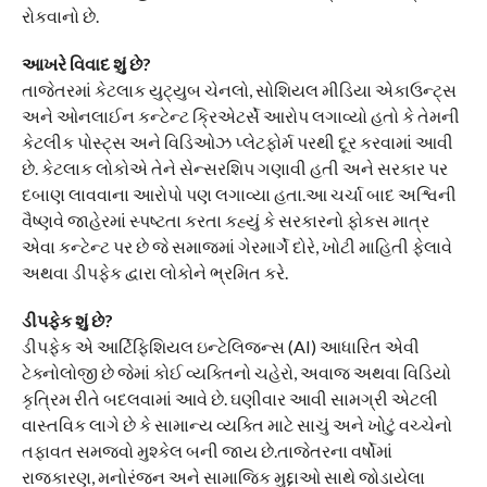
રોકવાનો છે.
આખરે વિવાદ શું છે?
તાજેતરમાં કેટલાક યુટ્યુબ ચેનલો, સોશિયલ મીડિયા એકાઉન્ટ્સ
અને ઓનલાઈન કન્ટેન્ટ ક્રિએટર્સે આરોપ લગાવ્યો હતો કે તેમની
કેટલીક પોસ્ટ્સ અને વિડિઓઝ પ્લેટફોર્મ પરથી દૂર કરવામાં આવી
છે. કેટલાક લોકોએ તેને સેન્સરશિપ ગણાવી હતી અને સરકાર પર
દબાણ લાવવાના આરોપો પણ લગાવ્યા હતા.આ ચર્ચા બાદ અશ્વિની
વૈષ્ણવે જાહેરમાં સ્પષ્ટતા કરતા કહ્યું કે સરકારનો ફોકસ માત્ર
એવા કન્ટેન્ટ પર છે જે સમાજમાં ગેરમાર્ગે દોરે, ખોટી માહિતી ફેલાવે
અથવા ડીપફેક દ્વારા લોકોને ભ્રમિત કરે.
ડીપફેક શું છે?
ડીપફેક એ આર્ટિફિશિયલ ઇન્ટેલિજન્સ (AI) આધારિત એવી
ટેક્નોલોજી છે જેમાં કોઈ વ્યક્તિનો ચહેરો, અવાજ અથવા વિડિયો
કૃત્રિમ રીતે બદલવામાં આવે છે. ઘણીવાર આવી સામગ્રી એટલી
વાસ્તવિક લાગે છે કે સામાન્ય વ્યક્તિ માટે સાચું અને ખોટું વચ્ચેનો
તફાવત સમજવો મુશ્કેલ બની જાય છે.તાજેતરના વર્ષોમાં
રાજકારણ, મનોરંજન અને સામાજિક મુદ્દાઓ સાથે જોડાયેલા