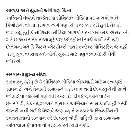
બાળકો અને યુવાનો અંગે પણ ચિંતા
અશ્વિની વૈષ્ણવે તાજેતરમાં સોશિયલ મીડિયા પર બાળકો અને
કિશોરોના વધતા પ્રભાવ અંગે પણ ચિંતા વ્યક્ત કરી હતી. તેમણે
જણાવ્યું હતું કે સોશિયલ મીડિયા બાળકો પર નકારાત્મક અસર કરી
શકે છે અને સરકાર આ મુદ્દે પણ પ્લેટફોર્મ્સ સાથે ચર્ચા કરી રહી
છે.તેમના મતે ડિજિટલ પ્લેટફોર્મ્સે માત્ર કન્ટેન્ટ મોનિટરિંગ જ નહીં
પરંતુ યુવા વપરાશકર્તાઓની સુરક્ષા માટે પણ જવાબદારી લેવી
જોઈએ.
સરકારનો મુખ્ય સંદેશ
સરકારનું કહેવું છે કે સોશિયલ મીડિયા લોકશાહી માટે મહત્વપૂર્ણ
સાધન છે અને તેનાથી સમાજને ઘણો લાભ થયો છે. પરંતુ તેની સાથે
જોડાયેલા જોખમો પણ વધી રહ્યા છે. ડીપફેક, ઓનલાઈન
છેતરપિંડી, ફેક ન્યૂઝ અને ભ્રામક અભિયાન સામે કાર્યવાહી કરવી
જરૂરી બની ગઈ છે.વૈષ્ણવે જણાવ્યું કે સરકાર અભિવ્યક્તિની
સ્વતંત્રતાનો સન્માન કરે છે, પરંતુ ખોટી માહિતી દ્વારા સમાજમાં
અવિશ્વાસ ફેલાવવાનો પ્રયાસ સ્વીકાર્ય નથી.