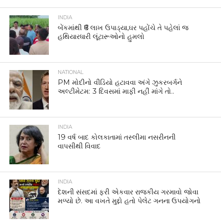
INDIA
બેંકમાંથી ₹6 લાખ ઉપાડ્યા,ઘર પહોંચે તે પહેલાં જ
હથિયારધારી લૂંટારૂઓનો હુમલો
NATIONAL
PM મોદીનો વીડિયો હટાવવા અંગે ઝુકરબર્ગને
અલ્ટીમેટમ: 3 દિવસમાં માફી નહીં માંગે તો..
INDIA
19 વર્ષ બાદ કોલકાતામાં તસ્લીમા નસરીનની
વાપસીથી વિવાદ
INDIA
દેશની સંસદમાં ફરી એકવાર રાજકીય ગરમાવો જોવા
મળ્યો છે. આ વખતે મુદ્દો હતો પેલેટ ગનના ઉપયોગનો