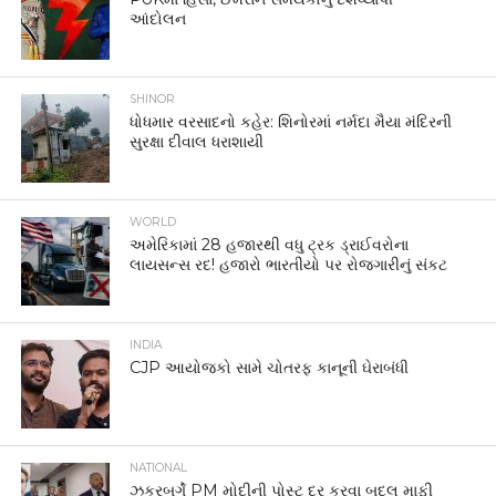
આંદોલન
SHINOR
ધોધમાર વરસાદનો કહેર: શિનોરમાં નર્મદા મૈયા મંદિરની
સુરક્ષા દીવાલ ધરાશાયી
WORLD
અમેરિકામાં 28 હજારથી વધુ ટ્રક ડ્રાઈવરોના
લાયસન્સ રદ! હજારો ભારતીયો પર રોજગારીનું સંકટ
INDIA
CJP આયોજકો સામે ચોતરફ કાનૂની ઘેરાબંધી
NATIONAL
ઝુકરબર્ગે PM મોદીની પોસ્ટ દૂર કરવા બદલ માફી