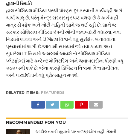
હાલની સ્થિતિ
હાલ સોશિયલ મીડિયા પરથી પોસ્ટ્સ દૂર કરવાની કાર્યવાહી અંગે
ચર્ચા ચાલુ છે, પરંતુ કેન્દ્ર સરકારનું સ્પષ્ટ વલણ છે કે કાર્યવાહી
માત્ર ડીપફેક અને ખોટી માહિતી સામે જ થઈ રહી છે. સાથે જ
સરકાર સોશિયલ મીડિયા કંપનીઓની જવાબદારી વધારવા, નવા
નિયમો લાવવા અને ડિજિટલ વિશ્વને વધુ સુરક્ષિત બનાવવાના
પ્રયાસોમાં લાગી છે.આગામી સમયમાં જો નવા કાયદા અને
સુધારેલા IT નિયમો અમલમાં આવશે તો સોશિયલ મીડિયા
પ્લેટફોર્મ્સ માટે કન્ટેન્ટ મોનિટરિંગ અને જવાબદારીના ધોરણો વધુ
કડક બની શકે છે. જેના કારણે ડિજિટલ વિશ્વમાં વિશ્વસનીયતા
અને પારદર્શિતાને વધુ પ્રોત્સાહન મળશે.
RELATED ITEMS:
FEATURED5
RECOMMENDED FOR YOU
આંદોલનકારી યુવાનો પર બળપ્રયોગ નહીં, તેમની