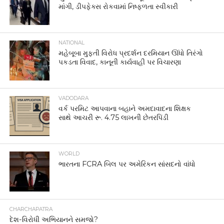
માંગી, ડીપફેક્સ રોકવામાં નિષ્ફળતા સ્વીકારી
NATIONAL
મહેબૂબા મુફ્તી વિરોધ પ્રદર્શન દરમિયાન ઊંધો તિરંગો
પકડતા વિવાદ, કાનૂની કાર્યવાહી પર વિચારણા
VADODARA
વર્ક પરમિટ આપવાના બહાને અમદાવાદના શિક્ષક
સાથે આચરી રૂ. 4.75 લાખની છેતરપિંડી
WORLD
ભારતના FCRA બિલ પર અમેરિકન સાંસદનો વાંધો
CHARCHAPATRA
દેશ-વિરોધી અભિયાનને સમજો?