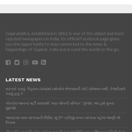
Gujaratmitra, established in 1863, is one of the oldest and most
reputed newspapers in India. Its official Facebook page gives
you the opportunity to stay connected to the news &
happenings of Gujarat, India and around the world on the go.
LATEST NEWS
સરકારે કહ્યું- ઉડ્ડયન ઇંધણમાં ઇથેનોલ ભેળવવાની કોઈ યોજના નથી, કેજરીવાલે
કહ્યું હતું કે..
કોકરોચ જનતા પાર્ટી ચલાવશે ‘ક્યા બોલતી પબ્લિક’ ઝુંબેશ, આ હશે મુખ્ય
મુદ્દાઓ..
આધારમાં નામ બદલવાની લિમિટ શું છે? ત્રીજી વખત બદલવા પહેલાં જાણી લો
નિયમ