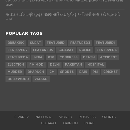
ટીમ ઇન્ડિયાના ફિટનેસ માટેના નવા નિયમ: 10 મિનિટમાં ફરજિયાત 2 કિમી દોડવું
પડશે
મતદાર યાદીના મુદ્દે યુસુફ પઠાણ સક્રિય, શુભેન્દુ અધિકારી સાથે કરી મહત્વની
ચર્ચા
POPULAR TAGS
BREAKING
SURAT
FEATURED
FEATURED3
FEATURED1
FEATURED2
FEATURED5
GUJARAT
POLICE
FEATURED6
FEATURED4
INDIA
BJP
CONGRESS
DEATH
ACCIDENT
ELECTION
PM MODI
DELHI
PAKISTAN
HOSPITAL
MURDER
BHARUCH
CM
SPORTS
RAIN
PM
CRICKET
BOLLYWOOD
VALSAD
E-PAPER
NATIONAL
WORLD
BUSINESS
SPORTS
GUJARAT
OPINION
MORE