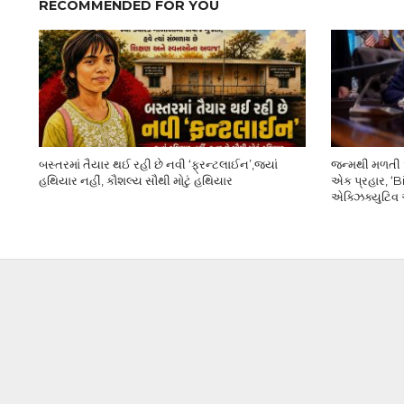
RECOMMENDED FOR YOU
બસ્તરમાં તૈયાર થઈ રહી છે નવી ‘ફ્રન્ટલાઈન’,જ્યાં
જન્મથી મળતી અ
હથિયાર નહીં, કૌશલ્ય સૌથી મોટું હથિયાર
એક પ્રહાર, ‘Bi
એક્ઝિક્યુટિવ ઓ