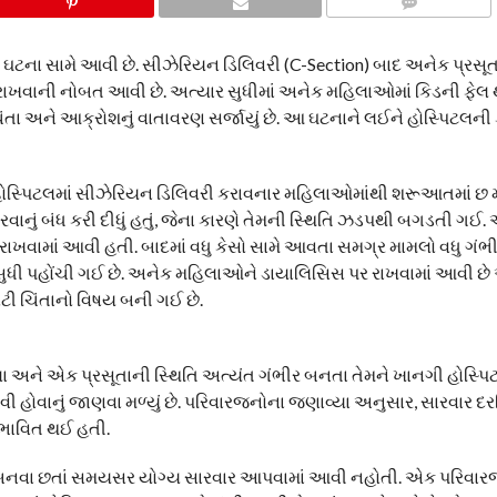
COMMENTS
ર ઘટના સામે આવી છે. સીઝેરિયન ડિલિવરી (C-Section) બાદ અનેક પ્રસ
ાખવાની નોબત આવી છે. અત્યાર સુધીમાં અનેક મહિલાઓમાં કિડની ફેલ 
ંતા અને આક્રોશનું વાતાવરણ સર્જાયું છે. આ ઘટનાને લઈને હોસ્પિટલની ક
ન હોસ્પિટલમાં સીઝેરિયન ડિલિવરી કરાવનાર મહિલાઓમાંથી શરૂઆતમાં 
ું બંધ કરી દીધું હતું, જેના કારણે તેમની સ્થિતિ ઝડપથી બગડતી ગઈ. 
ખવામાં આવી હતી. બાદમાં વધુ કેસો સામે આવતા સમગ્ર મામલો વધુ ગંભીર
 સુધી પહોંચી ગઈ છે. અનેક મહિલાઓને ડાયાલિસિસ પર રાખવામાં આવી છે
ટી ચિંતાનો વિષય બની ગઈ છે.
ા અને એક પ્રસૂતાની સ્થિતિ અત્યંત ગંભીર બનતા તેમને ખાનગી હોસ્પિ
વી હોવાનું જાણવા મળ્યું છે. પરિવારજનોના જણાવ્યા અનુસાર, સારવાર દ
ાવિત થઈ હતી.
ભીર બનવા છતાં સમયસર યોગ્ય સારવાર આપવામાં આવી નહોતી. એક પરિવા