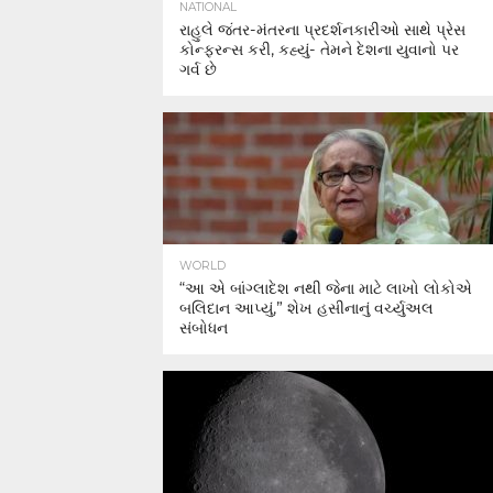
NATIONAL
રાહુલે જંતર-મંતરના પ્રદર્શનકારીઓ સાથે પ્રેસ
કોન્ફરન્સ કરી, કહ્યું- તેમને દેશના યુવાનો પર
ગર્વ છે
WORLD
“આ એ બાંગ્લાદેશ નથી જેના માટે લાખો લોકોએ
બલિદાન આપ્યું,” શેખ હસીનાનું વર્ચ્યુઅલ
સંબોધન