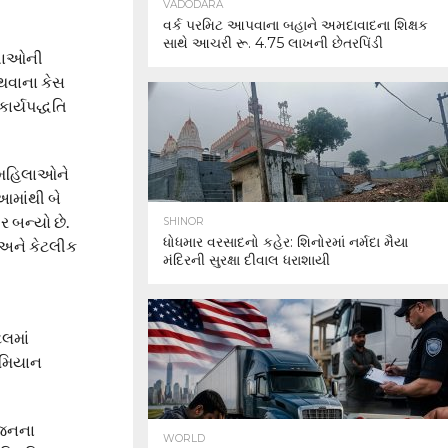
VADODARA
વર્ક પરમિટ આપવાના બહાને અમદાવાદના શિક્ષક
સાથે આચરી રૂ. 4.75 લાખની છેતરપિંડી
ૂતાઓની
થવાના કેસ
ાર્યપદ્ધતિ
છ મહિલાઓને
આમાંથી બે
 બન્યો છે.
SHINOR
ધોધમાર વરસાદનો કહેર: શિનોરમાં નર્મદા મૈયા
 અને કેટલીક
મંદિરની સુરક્ષા દીવાલ ધરાશાયી
ટલમાં
રમિયાન
રજનના
WORLD