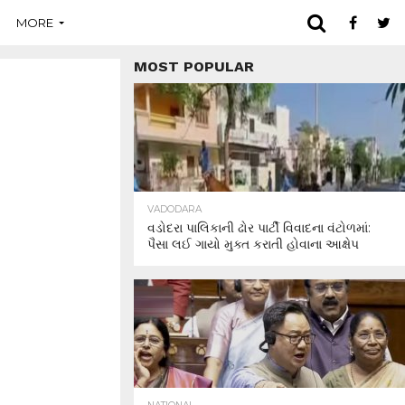
MORE
MOST POPULAR
VADODARA
વડોદરા પાલિકાની ઢોર પાર્ટી વિવાદના વંટોળમાં:
પૈસા લઈ ગાયો મુક્ત કરાતી હોવાના આક્ષેપ