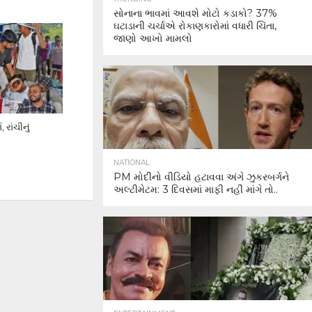
સોનાના ભાવમાં આવશે મોટો કડાકો? 37%
ઘટાડાની ચર્ચાએ રોકાણકારોમાં વધારી ચિંતા,
જાણો આખો મામલો
 રાંચીનું
NATIONAL
PM મોદીનો વીડિયો હટાવવા અંગે ઝુકરબર્ગને
અલ્ટીમેટમ: 3 દિવસમાં માફી નહીં માંગે તો..