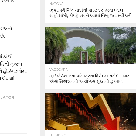
 ઉઠી છે.
NATIONAL
ઝુકરબર્ગે PM મોદીની પોસ્ટ દૂર કરવા બદલ
માફી માંગી, ડીપફેક્સ રોકવામાં નિષ્ફળતા સ્વીકારી
વારજનો
છે.
ાં કોઈ
માહિતી મુજબ
VADODARA
 હોસ્પિટલોમાં
હાઈકોર્ટના નવા પરિપત્રના વિરોધમાં વડોદરા બાર
લેવામાં
એસોસિએશનની અચોક્કસ મુદતની હડતાળ
ILATOR-
TRENDING