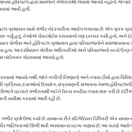
હોસ્પિટલ દ્વારા મામલાને ગંભીરતાથી લેવામાં આવ્યો નહોતો. જે બાદ સ
પવામાં આવી હતી.
 પ્રશાસન સામે ગંભીર બેદરકારીના આરોપ લગાવ્યા છે. એક મૃતક પ્રસ
ર્યું હતું. તેઓએ પોસ્ટમોર્ટમ કરાવવાનો પણ ઇનકાર કર્યો હતો, અને દ
િયાન પોલીસ અને હોસ્પિટલ પ્રશાસન દ્વારા પરિવારજનોને સમજાવવાના 
્યા હતા. આ દરમિયાન પોલીસ અધિકારીઓ અને પરિવારજનો વચ્ચે ઉગ્ર
સ બંદોબસ્ત ગોઠવવામાં આવ્યો હતો.
ેર કરવામાં આવ્યો નથી. જોકે તબીબી નિષ્ણાતો અને તપાસ ટીમો દ્વારા વિ
ી પ્રક્રિયા, દવાઓનો ઉપયોગ, સંક્રમણની સંભાવના તેમજ હોસ્પિટલની
ય વિભાગે ઘટનાને ગંભીરતાથી લઈને ઉચ્ચ સ્તરીય તપાસ શરૂ કરી છે. દર્દ
ાની સમીક્ષા કરવામાં આવી રહી છે.
ભીર પ્રશ્નો ઉભા કર્યા છે. સામાન્ય રીતે સીઝેરિયન ડિલિવરી એક સામા
 ગંભીર જટિલતાઓ ઊભી થવી અસામાન્ય ઘટના ગણાય છે. આ કારણે આરોગ્