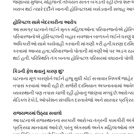
જણાવ્યા મુજબ, મહિલાની તબિયત સતત બગડતી રહી છતાં શરૂઆતમાં 
ખરાબ થઈ ત્યારે દર્દીને ખાનગી હોસ્પિટલમાં ખસેડવાની સલાહ આ
હોસ્પિટલ સામે બેદરકારીના આરોપ
આ સમગ્ર ઘટનાને લઈને મૃતક મહિલાઓના પરિવારજનોએ હોસ્પિટલ
પરિવારજનોએ હોસ્પિટલની બહાર નવજાત બાળકને લઈને ધરણું શરૂ ક
અધિકારીઓ સામે કાર્યવાહી કરવાની માંગણી કરી હતી.ધરણા દરમ
કરવામાં આવ્યા હતા,પરિવારજનો પોતાની માંગણીઓ પર અડગ રહ
થઈ હતી. પરિસ્થિતિ તંગ બનતા હોસ્પિટલ પરિસરમાં વધારાનો પોલી
કિડની ફેલ થવાનું કારણ શું?
ઘટનાના મૂળ કારણોને લઈને હજુ સુધી કોઈ સત્તાવાર નિષ્કર્ષ જાહ
તપાસ કરવામાં આવી રહી છે. સર્જરી દરમિયાન અપનાવવામાં આવેલ
વ્યવસ્થાની પણ તપાસ ચાલી રહી હોવાનું જાણવા મળ્યું છે.આરોગ્
મેડિકલ રેકોર્ડ, ઓપરેશન સંબંધિત દસ્તાવેજો અને સારવાર પ્રક્રિય
રાજ્યભરમાં ઉઠ્યા સવાલો
આ ઘટનાએ રાજસ્થાનના સરકારી આરોગ્ય તંત્રની કામગીરી અંગે ગં
પ્રક્રિયા માનવામાં આવે છે, પરંતુ એકસાથે અનેક મહિલાઓમાં