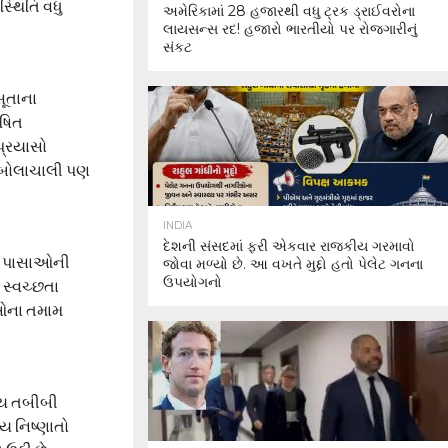
્થિતિ વધુ
અમેરિકામાં 28 હજારથી વધુ ટ્રક ડ્રાઈવરોના
લાયસન્સ રદ! હજારો ભારતીયો પર રોજગારીનું
સંકટ
ૂતાના
ોષિત
પ્રયાસો
 બોલાચાલી પણ
INDIA
દેશની સંસદમાં ફરી એકવાર રાજકીય ગરમાવો
વિધ પાસાઓની
જોવા મળ્યો છે. આ વખતે મુદ્દો હતો પેલેટ ગનના
ઉપયોગનો
 સ્વચ્છતા
ીઓના તમામ
ન્ય તબીબી
ય નિષ્ણાતો