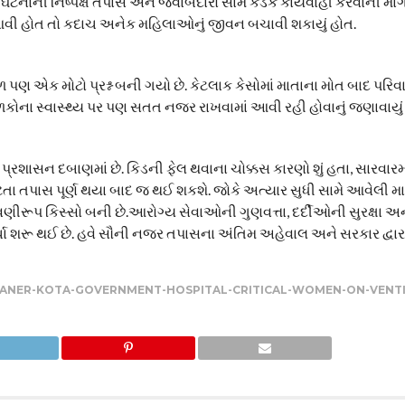
આ ઘટનાની નિષ્પક્ષ તપાસ અને જવાબદારો સામે કડક કાર્યવાહી કરવાની માંગ
 આવી હોત તો કદાચ અનેક મહિલાઓનું જીવન બચાવી શકાયું હોત.
 એક મોટો પ્રશ્ન બની ગયો છે. કેટલાક કેસોમાં માતાના મોત બાદ પરિ
ળકોના સ્વાસ્થ્ય પર પણ સતત નજર રાખવામાં આવી રહી હોવાનું જણાવાયું 
રશાસન દબાણમાં છે. કિડની ફેલ થવાના ચોક્કસ કારણો શું હતા, સારવારમ
ષ્ટતા તપાસ પૂર્ણ થયા બાદ જ થઈ શકશે. જોકે અત્યાર સુધી સામે આવેલી 
ીરૂપ કિસ્સો બની છે.આરોગ્ય સેવાઓની ગુણવત્તા, દર્દીઓની સુરક્ષા અને
ા શરૂ થઈ છે. હવે સૌની નજર તપાસના અંતિમ અહેવાલ અને સરકાર દ્વારા 
KANER-KOTA-GOVERNMENT-HOSPITAL-CRITICAL-WOMEN-ON-VENT