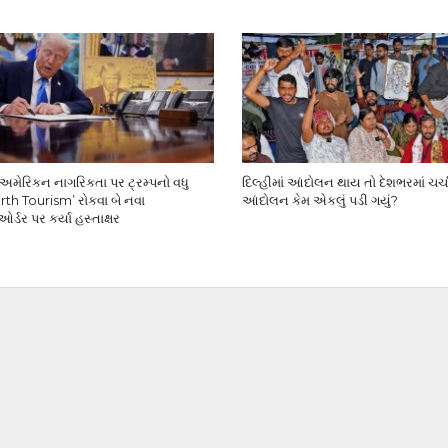
મેરિકન નાગરિકતા પર ટ્રમ્પનો વધુ
દિલ્હીમાં આંદોલન થાય તો દેશભરમાં ચર્ચા,
rth Tourism’ રોકવા બે નવા
આંદોલન કેમ એકલું પડી ગયું?
ર્ડર પર કર્યા હસ્તાક્ષર