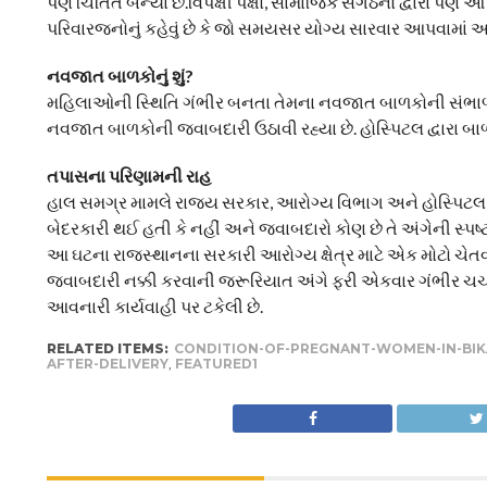
પણ ચિંતિત બન્યા છે.વિપક્ષી પક્ષો, સામાજિક સંગઠનો દ્વારા પણ 
પરિવારજનોનું કહેવું છે કે જો સમયસર યોગ્ય સારવાર આપવામાં
નવજાત બાળકોનું શું?
મહિલાઓની સ્થિતિ ગંભીર બનતા તેમના નવજાત બાળકોની સંભાળ પણ
નવજાત બાળકોની જવાબદારી ઉઠાવી રહ્યા છે. હોસ્પિટલ દ્વારા બા
તપાસના પરિણામની રાહ
હાલ સમગ્ર મામલે રાજ્ય સરકાર, આરોગ્ય વિભાગ અને હોસ્પિટલ પ્
બેદરકારી થઈ હતી કે નહીં અને જવાબદારો કોણ છે તે અંગેની સ્પ
આ ઘટના રાજસ્થાનના સરકારી આરોગ્ય ક્ષેત્ર માટે એક મોટો ચેતવણ
જવાબદારી નક્કી કરવાની જરૂરિયાત અંગે ફરી એકવાર ગંભીર ચર્ચ
આવનારી કાર્યવાહી પર ટકેલી છે.
RELATED ITEMS:
CONDITION-OF-PREGNANT-WOMEN-IN-BI
AFTER-DELIVERY
,
FEATURED1