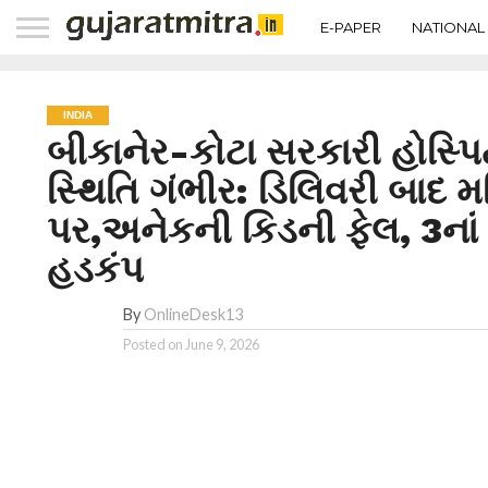
E-PAPER
NATIONAL
INDIA
બીકાનેર-કોટા સરકારી હોસ્પ
સ્થિતિ ગંભીર: ડિલિવરી બાદ 
પર,અનેકની કિડની ફેલ, 3નાં 
હડકંપ
By
OnlineDesk13
Posted on
June 9, 2026