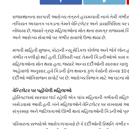
રાજસ્થાનના સરકારી આરોગ્ય તંત્રને હચમચાવી નાખે તેવી ગંભી
તબિયત અચાનક બગડતા તેમને વેન્ટિલેટર અને ડાયાલિસિસ પર ર
નોંધાયા છે, જ્યારે ત્રણ મહિલાઓના મોત થતા સમગ્ર રાજ્યમાં ચિ
અને આરોગ્ય સેવાઓ પર ગંભીર સવાલો ઉભા થયા છે.
મળતી માહિતી મુજબ, કોટાની ન્યૂ મેડિકલ કોલેજ અને જેકે લો
ગંભીર તકલીફો થઈ હતી. ડિલિવરી બાદ તેમની કિડનીઓએ કામ કરવાન
મહિલાઓના મોત થયા હતા, જ્યારે અન્ય દર્દીઓની સારવાર ચાલુ રા
અહેવાલો અનુસાર, હવે કિડની ફેલ થવાના કુલ કેસોની સંખ્યા 10
દર્દીઓ ઓક્સિજન સપોર્ટ પર છે. આરોગ્ય વિભાગ માટે આ ઘટના મો
વેન્ટિલેટર પર પહોંચેલી મહિલાઓ
હોસ્પિટલમાં સારવાર લઈ રહેલી એક પાંચ મહિનાની ગર્ભવતી મહિલ
ખસેડવામાં આવી હતી. બંને મહિલાઓને વેન્ટિલેટર પર રાખવામાં આ
સંક્રમણ અને જટિલતાઓ ઊભી થતાં મહિલાઓની કિડનીઓ પ્રભ
પરિવારના સભ્યોએ આરોપ લગાવ્યો છે કે દર્દીઓની સ્થિતિ ગં