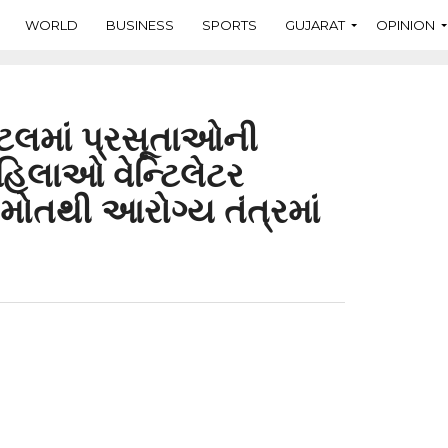
WORLD
BUSINESS
SPORTS
GUJARAT
OPINION
િટલમાં પ્રસૂતાઓની
મહિલાઓ વેન્ટિલેટર
મોતથી આરોગ્ય તંત્રમાં