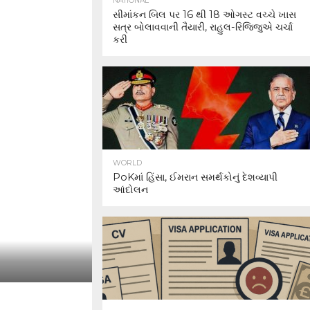
NATIONAL
સીમાંકન બિલ પર 16 થી 18 ઓગસ્ટ વચ્ચે ખાસ
સત્ર બોલાવવાની તૈયારી, રાહુલ-રિજિજુએ ચર્ચા
કરી
WORLD
PoKમાં હિંસા, ઈમરાન સમર્થકોનું દેશવ્યાપી
આંદોલન