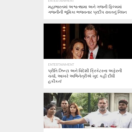
ENTERTAINMENT
મહાભારતમાં અશ્વત્થામા અને ગજની ફિલ્મમાં
ગજનીની ભૂમિકા ભજવનાર પ્રદીપ રાવતનું નિધન
ENTERTAINMENT
પ્રીતિ ઝિન્ટા અને વિદેશી ક્રિકેટરના અફેરની
ચર્ચા, આખરે અભિનેત્રીએ ખુદ કહી દીધી
હકીકત!