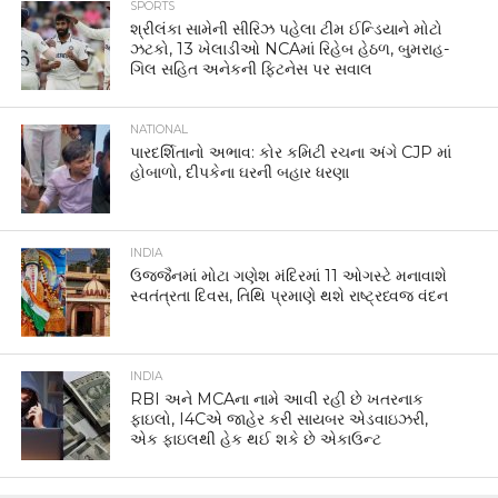
SPORTS
શ્રીલંકા સામેની સીરિઝ પહેલા ટીમ ઈન્ડિયાને મોટો
ઝટકો, 13 ખેલાડીઓ NCAમાં રિહેબ હેઠળ, બુમરાહ-
ગિલ સહિત અનેકની ફિટનેસ પર સવાલ
NATIONAL
પારદર્શિતાનો અભાવ: કોર કમિટી રચના અંગે CJP માં
હોબાળો, દીપકેના ઘરની બહાર ધરણા
INDIA
ઉજ્જૈનમાં મોટા ગણેશ મંદિરમાં 11 ઓગસ્ટે મનાવાશે
સ્વતંત્રતા દિવસ, તિથિ પ્રમાણે થશે રાષ્ટ્રધ્વજ વંદન
INDIA
RBI અને MCAના નામે આવી રહી છે ખતરનાક
ફાઇલો, I4Cએ જાહેર કરી સાયબર એડવાઇઝરી,
એક ફાઇલથી હેક થઈ શકે છે એકાઉન્ટ