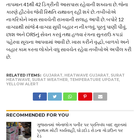
તાપમાન 41થી 42 ડિગ્રીની આસપાસ રહેવાની શક્યતા છે. જેના
કારણે હીટવેવ જેવી સ્થિતિ યથાવત્ રહી શકે છે. તબીબોએ
નાગરિકોને ખાસ સાવચેતી રાખવાની સલાહ આપી છે. બપોરે 12
વાગ્યાથી સાંજે 4 વાગ્યા સુધી બહાર ન નીકળવું, પૂરતું પાણી પીવું,
છાશ અને ORSનું સેવન કરવું તથા હળવા રંગના સુતરાઉ કપડાં
પહેરવા સૂચના આપવામાં આવી છે. ખાસ કરીને વૃદ્ધો, બાળકો અને
બહાર કામ કરતા લોકોને વધુ સાવચેત રહેવા તબીબોએ અપીલ કરી
છે.
RELATED ITEMS:
GUJARAT
,
HEATWAVE GUJARAT
,
SURAT
HEATWAVE
,
SURAT WEATHER
,
TEMPERATURE UPDATE
,
YELLOW ALERT
RECOMMENDED FOR YOU
ગુજરાતમાં એનાલોગ પનીર પર પ્રતિબંધ બાદ સુરતમાં
પ્રથમ મોટી કાર્યવાહી, ઘોડદોડ રોડના ગોડાઉન પર
રેડ