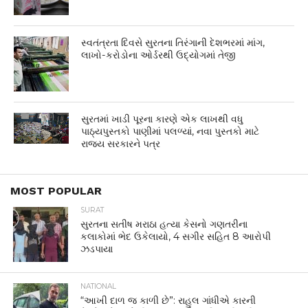
સ્વતંત્રતા દિવસે સુરતના તિરંગાની દેશભરમાં માંગ,
લાખો-કરોડોના ઓર્ડરથી ઉદ્યોગમાં તેજી
સુરતમાં ખાડી પૂરના કારણે એક લાખથી વધુ
પાઠ્યપુસ્તકો પાણીમાં પલળ્યાં, નવા પુસ્તકો માટે
રાજ્ય સરકારને પત્ર
MOST POPULAR
SURAT
સુરતના સતીષ મરાઠા હત્યા કેસનો ગણતરીના
કલાકોમાં ભેદ ઉકેલાયો, 4 સગીર સહિત 8 આરોપી
ઝડપાયા
NATIONAL
“આખી દાળ જ કાળી છે”: રાહુલ ગાંધીએ કારની