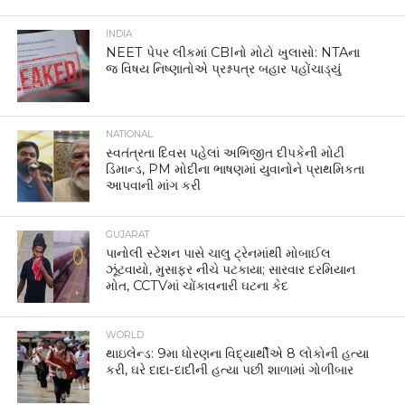
INDIA
NEET પેપર લીકમાં CBIનો મોટો ખુલાસો: NTAના
જ વિષય નિષ્ણાતોએ પ્રશ્નપત્ર બહાર પહોંચાડ્યું
NATIONAL
સ્વતંત્રતા દિવસ પહેલાં અભિજીત દીપકેની મોટી
ડિમાન્ડ, PM મોદીના ભાષણમાં યુવાનોને પ્રાથમિકતા
આપવાની માંગ કરી
GUJARAT
પાનોલી સ્ટેશન પાસે ચાલુ ટ્રેનમાંથી મોબાઈલ
ઝૂંટવાયો, મુસાફર નીચે પટકાયા; સારવાર દરમિયાન
મોત, CCTVમાં ચોંકાવનારી ઘટના કેદ
WORLD
થાઇલેન્ડ: 9મા ધોરણના વિદ્યાર્થીએ 8 લોકોની હત્યા
કરી, ઘરે દાદા-દાદીની હત્યા પછી શાળામાં ગોળીબાર