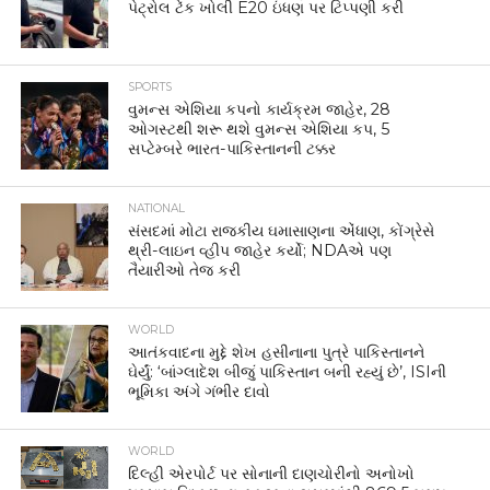
પેટ્રોલ ટેંક ખોલી E20 ઇંધણ પર ટિપ્પણી કરી
SPORTS
વુમન્સ એશિયા કપનો કાર્યક્રમ જાહેર, 28
ઓગસ્ટથી શરૂ થશે વુમન્સ એશિયા કપ, 5
સપ્ટેમ્બરે ભારત-પાકિસ્તાનની ટક્કર
NATIONAL
સંસદમાં મોટા રાજકીય ઘમાસાણના એંધાણ, કોંગ્રેસે
થ્રી-લાઇન વ્હીપ જાહેર કર્યો; NDAએ પણ
તૈયારીઓ તેજ કરી
WORLD
આતંકવાદના મુદ્દે શેખ હસીનાના પુત્રે પાકિસ્તાનને
ઘેર્યું: ‘બાંગ્લાદેશ બીજું પાકિસ્તાન બની રહ્યું છે’, ISIની
ભૂમિકા અંગે ગંભીર દાવો
WORLD
દિલ્હી એરપોર્ટ પર સોનાની દાણચોરીનો અનોખો