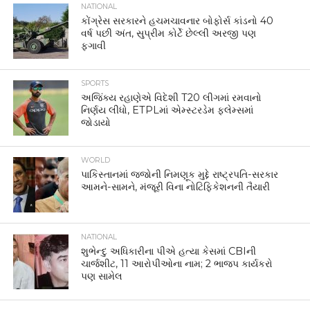
NATIONAL
કોંગ્રેસ સરકારને હચમચાવનાર બોફોર્સ કાંડનો 40
વર્ષ પછી અંત, સુપ્રીમ કોર્ટે છેલ્લી અરજી પણ
ફગાવી
SPORTS
અજિંક્ય રહાણેએ વિદેશી T20 લીગમાં રમવાનો
નિર્ણય લીધો, ETPLમાં એમ્સ્ટરડેમ ફ્લેમ્સમાં
જોડાયો
WORLD
પાકિસ્તાનમાં જજોની નિમણૂક મુદ્દે રાષ્ટ્રપતિ-સરકાર
આમને-સામને, મંજૂરી વિના નોટિફિકેશનની તૈયારી
NATIONAL
શુભેન્દુ અધિકારીના પીએ હત્યા કેસમાં CBIની
ચાર્જશીટ, 11 આરોપીઓના નામ; 2 ભાજપ કાર્યકરો
પણ સામેલ