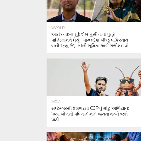
WORLD
આતંકવાદના મુદ્દે શેખ હસીનાના પુત્રે
પાકિસ્તાનને ઘેર્યું: ‘બાંગ્લાદેશ બીજું પાકિસ્તાન
બની રહ્યું છે’, ISIની ભૂમિકા અંગે ગંભીર દાવો
INDIA
સપ્ટેમ્બરથી દેશભરમાં CJPનું મોટું અભિયાન:
‘ક્યા બોલતી પબ્લિક’ નામે જનતા વચ્ચે જશે
પાર્ટી