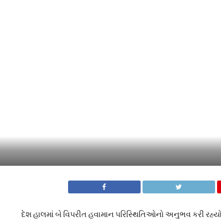
દેશ હાલમાં બે વિપરીત હવામાન પરિસ્થિતિઓનો અનુભવ કરી રહ્યો