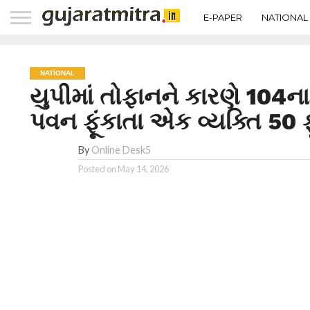
E-PAPER
NATIONAL
NATIONAL
યુપીમાં તોફાનને કારણે 104ન
પવન ફૂંકાતા એક વ્યક્તિ 50 ફ
By
Online Desk5
Posted on
May 14, 2026