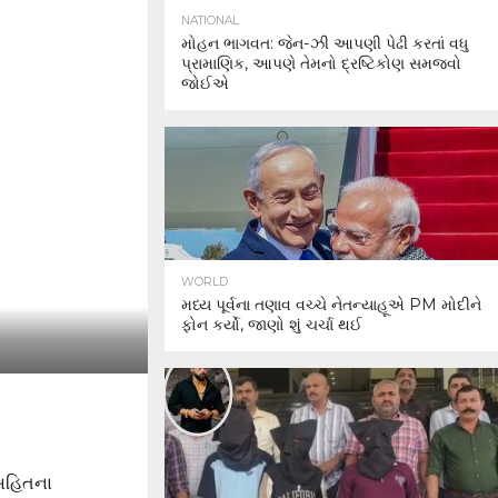
NATIONAL
મોહન ભાગવત: જેન-ઝી આપણી પેઢી કરતાં વધુ
પ્રામાણિક, આપણે તેમનો દ્રષ્ટિકોણ સમજવો
જોઈએ
WORLD
મધ્ય પૂર્વના તણાવ વચ્ચે નેતન્યાહૂએ PM મોદીને
ફોન કર્યો, જાણો શું ચર્ચા થઈ
 સહિતના