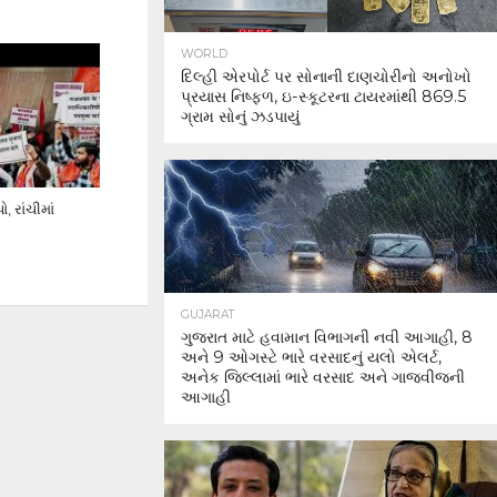
WORLD
દિલ્હી એરપોર્ટ પર સોનાની દાણચોરીનો અનોખો
પ્રયાસ નિષ્ફળ, ઇ-સ્કૂટરના ટાયરમાંથી 869.5
ગ્રામ સોનું ઝડપાયું
 રાંચીમાં
GUJARAT
ગુજરાત માટે હવામાન વિભાગની નવી આગાહી, 8
અને 9 ઓગસ્ટે ભારે વરસાદનું યલો એલર્ટ,
અનેક જિલ્લામાં ભારે વરસાદ અને ગાજવીજની
આગાહી