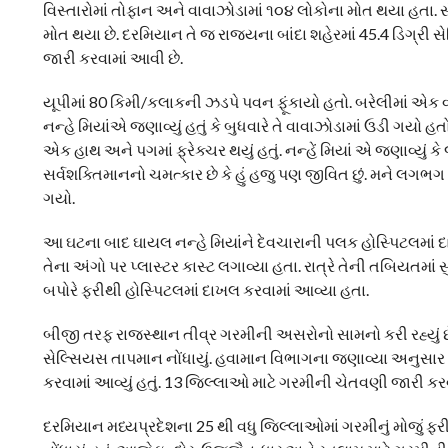
વિસ્તારોમાં તોફાન અને વાવાઝોડામાં ૧૦૪ લોકોના મોત થયા હતા. સ
મોત થયા છે. દરમિયાન તે જ રાજ્યના બાંદા શહેરમાં 45.4 ડિગ્રી
જારી કરવામાં આવી છે.
યૂપીમાં 80 કિમી/કલાકની ઝડપે પવન ફૂંકાયો હતો. બરેલીમાં એક
નન્હે મિયાંએ જણાવ્યું હતું કે બુધવારે તે વાવાઝોડામાં ઉડી ગયો
એક હાથ અને પગમાં ફ્રેક્ચર થયું હતું. નન્હેં મિયાં એ જણાવ્યું કે 
સર્વશક્તિમાનનો ચમત્કાર છે કે હું હજુ પણ જીવિત છું. મને લગ
ગયો.
આ ઘટના બાદ ઘાયલ નન્હે મિયાંને દેવચારાની પલક હોસ્પિટલમાં દા
તેના અંગો પર પ્લાસ્ટર કાસ્ટ લગાવ્યા હતા. રાત્રે તેની તબિયતમાં
બપોરે ફરીથી હોસ્પિટલમાં દાખલ કરવામાં આવ્યા હતા.
બીજી તરફ રાજસ્થાન તીવ્ર ગરમીની અસરોનો સામનો કરી રહ્યું છે. 
સેલ્સિયસ તાપમાન નોંધાયું. હવામાન વિભાગના જણાવ્યા અનુસાર આ
કરવામાં આવ્યું હતું. 13 જિલ્લાઓ માટે ગરમીની ચેતવણી જારી કર
દરમિયાન મધ્યપ્રદેશના 25 થી વધુ જિલ્લાઓમાં ગરમીનું મોજું ફરી ર