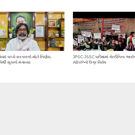
ાદ વચ્ચે સરકારનો મોટો નિર્ણય,
JPSC-JSSC પરીક્ષામાં ગેરરીતિના આરોપો,
સેથી સૂચનો મંગાવ્યા
ABVPનો ઉગ્ર વિરોધ