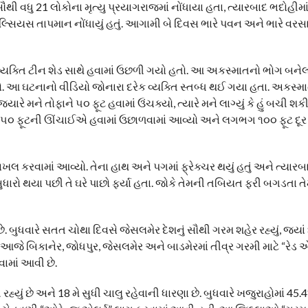
ૌથી વધુ 21 લોકોના મૃત્યુ પ્રયાગરાજમાં નોંધાયા હતા, ત્યારબાદ ભદોહીમા
 સેલ્સિયસ તાપમાન નોંધાયું હતું. આગામી બે દિવસ ભારે પવન અને ભારે વ
 વ્યક્તિ ટીન શેડ સાથે હવામાં ઉછળી ગયો હતો. આ અકસ્માતનો ભોગ બનેલ
 હતો. આ ઘટનાનો વીડિયો જોનારા દરેક વ્યક્તિ સ્તબ્ધ થઈ ગયા હતા. અકસ્મા
જ્યારે મને તોફાને ૫૦ ફૂટ હવામાં ઉંચક્યો, ત્યારે મને લાગ્યું કે હું બચી શ
ભગ ૫૦ ફૂટની ઊંચાઈએ હવામાં ઉછાળવામાં આવ્યો અને લગભગ ૧૦૦ ફૂટ દૂર 
ખલ કરવામાં આવ્યો. તેના હાથ અને પગમાં ફ્રેક્ચર થયું હતું અને ત્યારબ
 સુધારો થયા પછી તે ઘરે પાછો ફર્યા હતા. જોકે તેમની તબિયત ફરી બગડતા તેમ
બુધવારે સતત ચોથા દિવસે જેસલમેર દેશનું સૌથી ગરમ શહેર રહ્યું, જ્યાં 
જે બિકાનેર, જોધપુર, જેસલમેર અને બાડમેરમાં તીવ્ર ગરમી માટે “રેડ એલ
વામાં આવી છે.
હ્યું છે અને 18 મે સુધી ચાલુ રહેવાની ધારણા છે. બુધવારે ખજુરાહોમાં 45