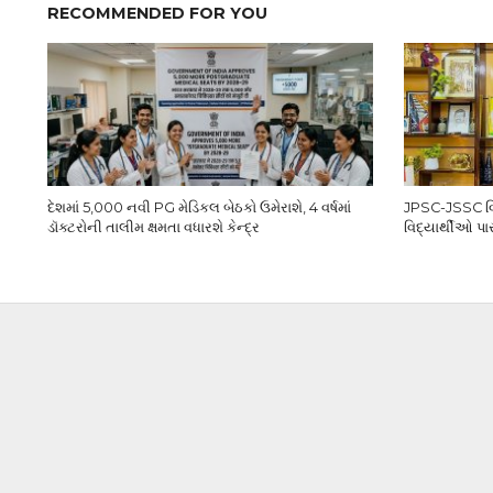
RECOMMENDED FOR YOU
દેશમાં 5,000 નવી PG મેડિકલ બેઠકો ઉમેરાશે, 4 વર્ષમાં
JPSC-JSSC વિવ
ડૉક્ટરોની તાલીમ ક્ષમતા વધારશે કેન્દ્ર
વિદ્યાર્થીઓ પા