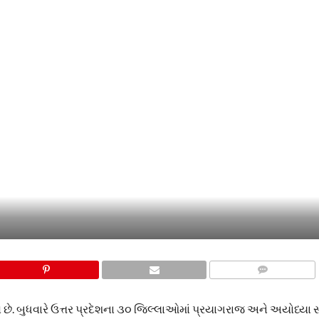
COMMENTS
 છે. બુધવારે ઉત્તર પ્રદેશના ૩૦ જિલ્લાઓમાં પ્રયાગરાજ અને અયોધ્યા