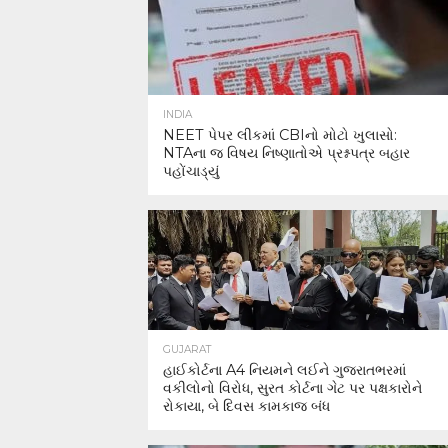
INDIA
NEET પેપર લીકમાં CBIનો મોટો ખુલાસો:
NTAના જ વિષય નિષ્ણાતોએ પ્રશ્નપત્ર બહાર
પહોંચાડ્યું
GUJARAT
હાઈકોર્ટના A4 નિયમને લઈને ગુજરાતભરમાં
વકીલોનો વિરોધ, સુરત કોર્ટના ગેટ પર પક્ષકારોને
રોકાયા, બે દિવસ કામકાજ બંધ