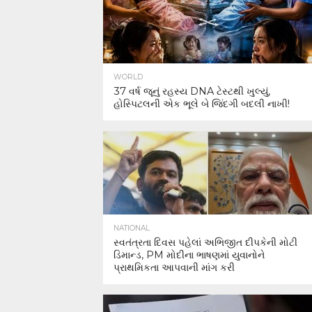
WORLD
37 વર્ષ જૂનું રહસ્ય DNA ટેસ્ટથી ખુલ્યું,
હોસ્પિટલની એક ભૂલે બે જિંદગી બદલી નાખી!
NATIONAL
સ્વતંત્રતા દિવસ પહેલાં અભિજીત દીપકેની મોટી
ડિમાન્ડ, PM મોદીના ભાષણમાં યુવાનોને
પ્રાથમિકતા આપવાની માંગ કરી