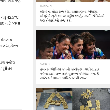
રાત” માટે પણ
NATIONAL
સંસદમાં મોટા રાજકીય ઘમાસાણના એંધાણ,
કોંગ્રેસે થ્રી-લાઇન વ્હીપ જાહેર કર્યો; NDAએ
ી વધુ 42.5°C
પણ તૈયારીઓ તેજ કરી
સાદ માટે “યલો
ા કેટલાક
ેઘાલય, કેરળ
ાચલ પ્રદેશ
SPORTS
ર્વોત્તર
વુમન્સ એશિયા કપનો કાર્યક્રમ જાહેર, 28
ઓગસ્ટથી શરૂ થશે વુમન્સ એશિયા કપ, 5
સપ્ટેમ્બરે ભારત-પાકિસ્તાનની ટક્કર