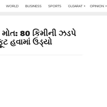
WORLD
BUSINESS
SPORTS
GUJARAT
OPINION
ા મોત: 80 કિમીની ઝડપે
ૂટ હવામાં ઉડ્યો