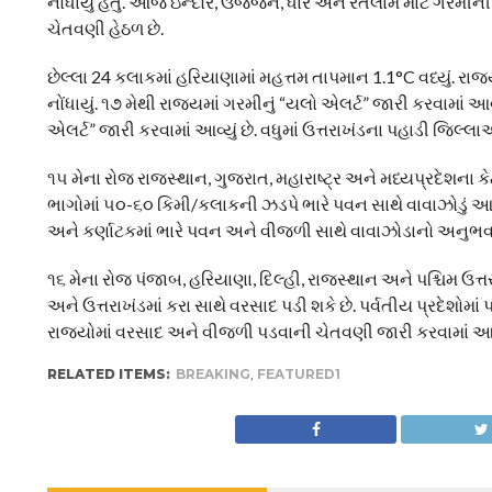
નોંધાયું હતું. આજે ઇન્દોર, ઉજ્જૈન, ધાર અને રતલામ માટે ગરમ
ચેતવણી હેઠળ છે.
છેલ્લા 24 કલાકમાં હરિયાણામાં મહત્તમ તાપમાન 1.1°C વધ્યું. રાજ
નોંધાયું. ૧૭ મેથી રાજ્યમાં ગરમીનું “યલો એલર્ટ” જારી કરવામાં આ
એલર્ટ” જારી કરવામાં આવ્યું છે. વધુમાં ઉત્તરાખંડના પહાડી જિલ્
૧૫ મેના રોજ રાજસ્થાન, ગુજરાત, મહારાષ્ટ્ર અને મધ્યપ્રદેશના
ભાગોમાં ૫૦-૬૦ કિમી/કલાકની ઝડપે ભારે પવન સાથે વાવાઝોડું આવ
અને કર્ણાટકમાં ભારે પવન અને વીજળી સાથે વાવાઝોડાનો અનુભવ
૧૬ મેના રોજ પંજાબ, હરિયાણા, દિલ્હી, રાજસ્થાન અને પશ્ચિમ ઉત્તર
અને ઉત્તરાખંડમાં કરા સાથે વરસાદ પડી શકે છે. પર્વતીય પ્રદેશોમાં 
રાજ્યોમાં વરસાદ અને વીજળી પડવાની ચેતવણી જારી કરવામાં આવ
RELATED ITEMS:
BREAKING
,
FEATURED1