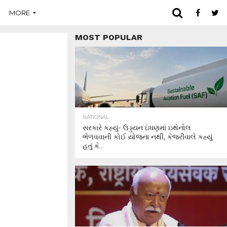
MORE
MOST POPULAR
NATIONAL
સરકારે કહ્યું- ઉડ્ડયન ઇંધણમાં ઇથેનોલ
ભેળવવાની કોઈ યોજના નથી, કેજરીવાલે કહ્યું
હતું કે..