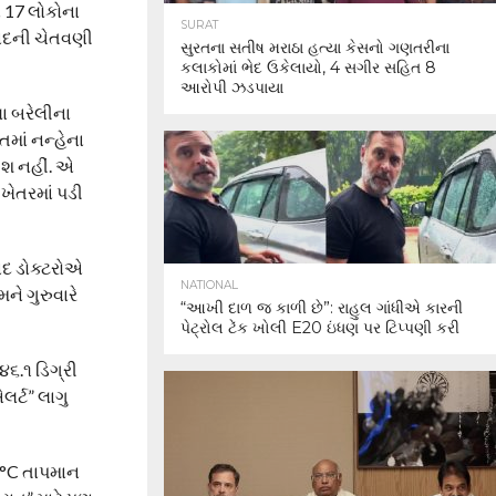
ં 17 લોકોના
SURAT
રસાદની ચેતવણી
સુરતના સતીષ મરાઠા હત્યા કેસનો ગણતરીના
કલાકોમાં ભેદ ઉકેલાયો, 4 સગીર સહિત 8
આરોપી ઝડપાયા
ા બરેલીના
તમાં નન્હેના
કીશ નહીં. એ
ખેતરમાં પડી
ાદ ડોક્ટરોએ
NATIONAL
ને ગુરુવારે
“આખી દાળ જ કાળી છે”: રાહુલ ગાંધીએ કારની
પેટ્રોલ ટેંક ખોલી E20 ઇંધણ પર ટિપ્પણી કરી
૪૬.૧ ડિગ્રી
ર્ટ” લાગુ
.4°C તાપમાન