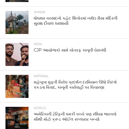
SHINOR
ધોધમાર વરસાદનો કહેર: શિનોરમાં નર્મદા મૈયા મંદિરની
સુરક્ષા દીવાલ ધરાશાયી
INDIA
CJP આયોજકો સામે ચોતરફ કાનૂની ઘેરાબંધી
NATIONAL
મહેબૂબા મુફ્તી વિરોધ પ્રદર્શન દરમિયાન ઊંધો તિરંગો
પકડતા વિવાદ, કાનૂની કાર્યવાહી પર વિચારણા
WORLD
અમેરિકાની ટેરિફની ધમકી વચ્ચે પણ રશિયા ભારતનો
સૌથી મોટો ક્રૂડ ઓઈલ સપ્લાયર બન્યો