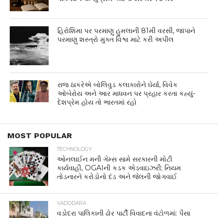
હિરોશિમા પર પરમાણુ હુમલાની 81મી વરસી, જાપાને
પરમાણુ શસ્ત્રો મુક્ત વિશ્વ માટે કરી અપીલ
રાજ ઠાકરેએ બોલિવુડ કલાકારોને ઘેર્યા, વિવેક
ઓબેરોય અને આર માધવન પર પ્રહાર કરતા કહ્યું-
દેશપ્રેમ હોય તો ભારતમાં રહો
MOST POPULAR
TECHNOLOGY
ઓનલાઈન મની ગેમ્સ સામે સરકારની મોટી
કાર્યવાહી, OGAIની કડક એડવાઇઝરી; નિયમ
તોડનારને કરોડોનો દંડ અને જેલની જોગવાઈ
VADODARA
વડોદરા પાલિકાની ઢોર પાર્ટી વિવાદના વંટોળમાં: પૈસા