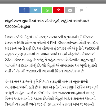
COMMENTS
ખેડૂતો તરત સુધારી લો આ 5 મોટી ભૂલો, નહીં તો અટકી શકે
₹2000ની સહાય
દેશના કરોડો ખેડૂતો માટે કેન્દ્ર સરકારની પ્રધાનમંત્રી કિસાન
સન્માન નિધિ યોજના એટલે કે PM-Kisan યોજના મોટી આર્થિક
મદદરૂપ બની રહી છે. આ યોજના હેઠળ દર વર્ષે ખેડૂતોને ₹6000ની
સહાય ત્રણ હપ્તામાં આપવામાં આવે છે. હવે ખેડૂતોને યોજનાની
23મી કિસ્તની રાહ છે, પરંતુ તે પહેલાં સરકારે કેટલીક મહત્વપૂર્ણ
બાબતો પર ધ્યાન દોર્યું છે. જો ખેડૂતોએ સમયસર આ ભૂલો સુધારી
નહીં તો તેમની ₹2000ની આગામી કિસ્ત અટકી શકે છે.
કેન્દ્ર સરકાર અને કૃષિ વિભાગ તરફથી વારંવાર સૂચનાઓ
આપવામાં આવી રહી છે કે ઘણા ખેડૂતોની અરજીમાં ટેક્નિકલ ભૂલો,
અધૂરી માહિતી અને e-KYC સંબંધિત સમસ્યાઓ હોવાને કારણે
કિસ્ત અટકવાની શક્યતા છે. તેથી ખેડૂતો માટે સમયસર પોતાની
વિગતો ચકાસવી અને જરૂરી સુધારાઓ કરાવવું ખૂબ જ જરૂરી