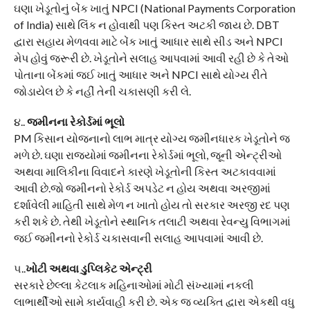
ઘણા ખેડૂતોનું બેંક ખાતું NPCI (National Payments Corporation
of India) સાથે લિંક ન હોવાથી પણ કિસ્ત અટકી જાય છે. DBT
દ્વારા સહાય મેળવવા માટે બેંક ખાતું આધાર સાથે સીડ અને NPCI
મેપ હોવું જરૂરી છે. ખેડૂતોને સલાહ આપવામાં આવી રહી છે કે તેઓ
પોતાના બેંકમાં જઈ ખાતું આધાર અને NPCI સાથે યોગ્ય રીતે
જોડાયેલ છે કે નહીં તેની ચકાસણી કરી લે.
૪..
જમીનના રેકોર્ડમાં ભૂલો
PM કિસાન યોજનાનો લાભ માત્ર યોગ્ય જમીનધારક ખેડૂતોને જ
મળે છે. ઘણા રાજ્યોમાં જમીનના રેકોર્ડમાં ભૂલો, જૂની એન્ટ્રીઓ
અથવા માલિકીના વિવાદને કારણે ખેડૂતોની કિસ્ત અટકાવવામાં
આવી છે.જો જમીનનો રેકોર્ડ અપડેટ ન હોય અથવા અરજીમાં
દર્શાવેલી માહિતી સાથે મેળ ન ખાતો હોય તો સરકાર અરજી રદ પણ
કરી શકે છે. તેથી ખેડૂતોને સ્થાનિક તલાટી અથવા રેવન્યુ વિભાગમાં
જઈ જમીનનો રેકોર્ડ ચકાસવાની સલાહ આપવામાં આવી છે.
૫..
ખોટી અથવા ડુપ્લિકેટ એન્ટ્રી
સરકારે છેલ્લા કેટલાક મહિનાઓમાં મોટી સંખ્યામાં નકલી
લાભાર્થીઓ સામે કાર્યવાહી કરી છે. એક જ વ્યક્તિ દ્વારા એકથી વધુ