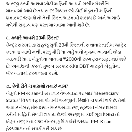
અરજી કરવી અથવા ખોટી માહિતી આપવી ગંભીર ગેરરીતિ
માનવામાં આવે છે.તપાસ દરમિયાન જો કોઈ ખેડૂતની માહિતી
શંકાસ્પદ જણાશે તો તેની કિસ્ત અટકાવી શકાય છે અને અગાઉ
મળેલી સહાય પણ પરત માંગવામાં આવી શકે છે.
૬..
ક્યારે આવશે 23મી કિસ્ત
?
કેન્દ્ર સરકાર દ્વારા હજુ સુધી 23મી કિસ્તની સત્તાવાર તારીખ જાહેર
કરવામાં આવી નથી, પરંતુ મીડિયા અહેવાલો મુજબ આગામી થોડા
અઠવાડિયામાં ખેડૂતોના ખાતામાં ₹2000ની રકમ ટ્રાન્સફર થઈ શકે
છે. અગાઉની કિસ્તો મુજબ સરકાર સીધા DBT મારફતે ખેડૂતોના
બેંક ખાતામાં રકમ જમા કરશે.
૭..
કેવી રીતે ચકાસશો તમારું નામ?
ખેડૂતો PM-Kisanની સત્તાવાર વેબસાઇટ પર જઈ “Beneficiary
Status” વિકલ્પ દ્વારા પોતાની અરજીની સ્થિતિ ચકાસી શકે છે. તેમાં
આધાર નંબર, મોબાઇલ નંબર અથવા રજીસ્ટ્રેશન નંબર દાખલ
કરીને માહિતી મેળવી શકાય છે.જો અરજીમાં કોઈ ભૂલ દેખાય તો
ખેડૂત નજીકના CSC સેન્ટર, કૃષિ કચેરી અથવા PM-Kisan
હેલ્પલાઇનનો સંપર્ક કરી શકે છે.