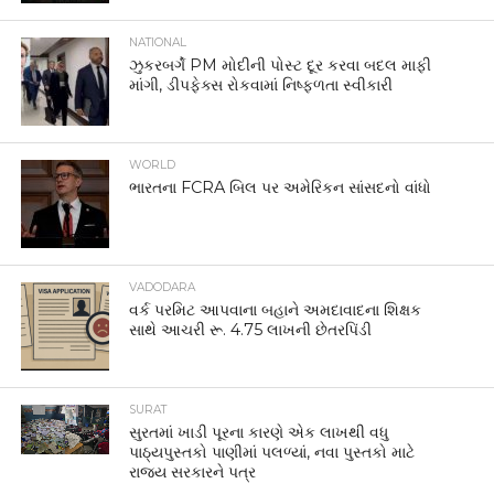
NATIONAL
ઝુકરબર્ગે PM મોદીની પોસ્ટ દૂર કરવા બદલ માફી
માંગી, ડીપફેક્સ રોકવામાં નિષ્ફળતા સ્વીકારી
WORLD
ભારતના FCRA બિલ પર અમેરિકન સાંસદનો વાંધો
VADODARA
વર્ક પરમિટ આપવાના બહાને અમદાવાદના શિક્ષક
સાથે આચરી રૂ. 4.75 લાખની છેતરપિંડી
SURAT
સુરતમાં ખાડી પૂરના કારણે એક લાખથી વધુ
પાઠ્યપુસ્તકો પાણીમાં પલળ્યાં, નવા પુસ્તકો માટે
રાજ્ય સરકારને પત્ર