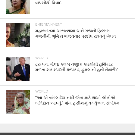
વાપસીથી વિવાદ
ENTERTAINMENT
મહાભારતમાં અશ્વત્થામા અને ગજની ફિલ્મમાં
ગજનીની ભૂમિકા ભજવનાર પ્રદીપ રાવતનું નિધન
WORLD
ટ્રમ્પના ગોલ્ફ ક્લબ નજીક કારમાંથી હથિયાર
મળતા શંકાસ્પદની ધરપકડ, હુમલાની હતી તૈયારી?
WORLD
“આ એ બાંગ્લાદેશ નથી જેના માટે લાખો લોકોએ
બલિદાન આપ્યું,” શેખ હસીનાનું વર્ચ્યુઅલ સંબોધન