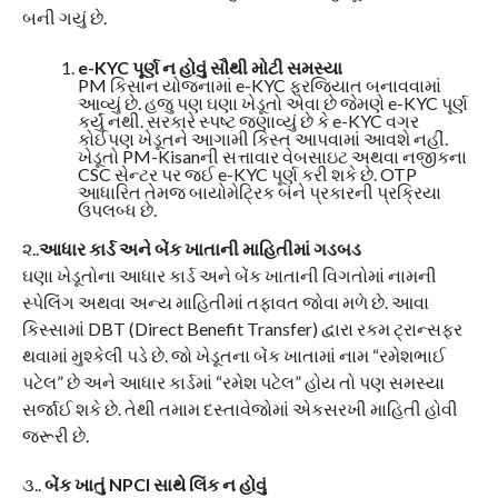
બની ગયું છે.
e-KYC પૂર્ણ ન હોવું સૌથી મોટી સમસ્યા
PM કિસાન યોજનામાં e-KYC ફરજિયાત બનાવવામાં
આવ્યું છે. હજુ પણ ઘણા ખેડૂતો એવા છે જેમણે e-KYC પૂર્ણ
કર્યું નથી. સરકારે સ્પષ્ટ જણાવ્યું છે કે e-KYC વગર
કોઈપણ ખેડૂતને આગામી કિસ્ત આપવામાં આવશે નહીં.
ખેડૂતો PM-Kisanની સત્તાવાર વેબસાઇટ અથવા નજીકના
CSC સેન્ટર પર જઈ e-KYC પૂર્ણ કરી શકે છે. OTP
આધારિત તેમજ બાયોમેટ્રિક બંને પ્રકારની પ્રક્રિયા
ઉપલબ્ધ છે.
૨..
આધાર કાર્ડ અને બેંક ખાતાની માહિતીમાં ગડબડ
ઘણા ખેડૂતોના આધાર કાર્ડ અને બેંક ખાતાની વિગતોમાં નામની
સ્પેલિંગ અથવા અન્ય માહિતીમાં તફાવત જોવા મળે છે. આવા
કિસ્સામાં DBT (Direct Benefit Transfer) દ્વારા રકમ ટ્રાન્સફર
થવામાં મુશ્કેલી પડે છે. જો ખેડૂતના બેંક ખાતામાં નામ “રમેશભાઈ
પટેલ” છે અને આધાર કાર્ડમાં “રમેશ પટેલ” હોય તો પણ સમસ્યા
સર્જાઈ શકે છે. તેથી તમામ દસ્તાવેજોમાં એકસરખી માહિતી હોવી
જરૂરી છે.
૩..
બેંક ખાતું NPCI સાથે લિંક ન હોવું