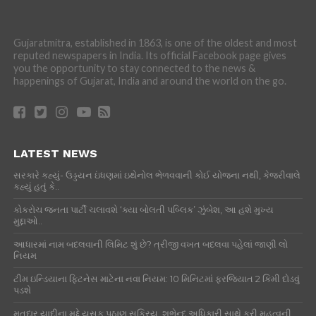
Gujaratmitra, established in 1863, is one of the oldest and most
reputed newspapers in India. Its official Facebook page gives
you the opportunity to stay connected to the news &
happenings of Gujarat, India and around the world on the go.
LATEST NEWS
સરકારે કહ્યું- ઉડ્ડયન ઇંધણમાં ઇથેનોલ ભેળવવાની કોઈ યોજના નથી, કેજરીવાલે
કહ્યું હતું કે..
કોકરોચ જનતા પાર્ટી ચલાવશે ‘ક્યા બોલતી પબ્લિક’ ઝુંબેશ, આ હશે મુખ્ય
મુદ્દાઓ..
આધારમાં નામ બદલવાની લિમિટ શું છે? ત્રીજી વખત બદલવા પહેલાં જાણી લો
નિયમ
ટીમ ઇન્ડિયાના ફિટનેસ માટેના નવા નિયમ: 10 મિનિટમાં ફરજિયાત 2 કિમી દોડવું
પડશે
મતદાર યાદીના મુદ્દે યુસુફ પઠાણ સક્રિય, શુભેન્દુ અધિકારી સાથે કરી મહત્વની