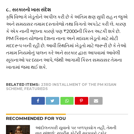
૮.. સરકારનો ખાસ સંદેશ
કૃષિ વિભાગે ખેડૂતોને અપીલ કરી છે કે અંતિમ ક્ષણ સુધી રાહ ન જુએ
અને સમયસર તમામ દસ્તાવેજો તથા વિગતો અપડેટ કરી લે. કારણ
કે એક નાની ભૂલના કારણે પણ ₹2000ની કિસ્ત અટકી શકે છે.
PM કિસાન યોજના દેશના નાના અને મધ્યમ ખેડૂતો માટે મોટી
મદદરૂપ બની રહી છે. આવી સ્થિતિમાં ખેડૂતો માટે જરૂરી છે કે તેઓ
તમામ નિયમોનું પાલન કરે અને સરકાર દ્વારા આપવામાં આવેલી
સૂચનાઓ પર ધ્યાન આપે, જેથી આગામી કિસ્ત સમયસર તેમના
ખાતામાં જમા થઈ શકે.
RELATED ITEMS:
23RD INSTALLMENT OF THE PM KISAN
SCHEME
,
FEATURED5
RECOMMENDED FOR YOU
આંદોલનકારી યુવાનો પર બળપ્રયોગ નહીં, તેમની
વાત સાંભળો: સુપ્રીમ કોર્ટની સરકારને ટકોર