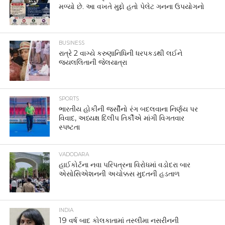
મળ્યો છે. આ વખતે મુદ્દો હતો પેલેટ ગનના ઉપયોગનો
BUSINESS
રાત્રે 2 વાગ્યે કરુણાનિધિની ધરપકડથી લઈને
જયલલિતાની જેલયાત્રા
SPORTS
ભારતીય હોકીની જર્સીનો રંગ બદલવાના નિર્ણય પર
વિવાદ, અધ્યક્ષ દિલીપ તિર્કીએ માંગી વિગતવાર
સ્પષ્ટતા
VADODARA
હાઈકોર્ટના નવા પરિપત્રના વિરોધમાં વડોદરા બાર
એસોસિએશનની અચોક્કસ મુદતની હડતાળ
INDIA
19 વર્ષ બાદ કોલકાતામાં તસ્લીમા નસરીનની