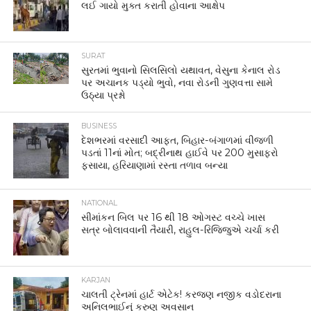
લઈ ગાયો મુક્ત કરાતી હોવાના આક્ષેપ
SURAT
સુરતમાં ભુવાનો સિલસિલો યથાવત, વેસુના કેનાલ રોડ
પર અચાનક પડ્યો ભુવો, નવા રોડની ગુણવત્તા સામે
ઉઠ્યા પ્રશ્નો
BUSINESS
દેશભરમાં વરસાદી આફત, બિહાર-બંગાળમાં વીજળી
પડતાં 11નાં મોત; બદ્રીનાથ હાઈવે પર 200 મુસાફરો
ફસાયા, હરિયાણામાં રસ્તા તળાવ બન્યા
NATIONAL
સીમાંકન બિલ પર 16 થી 18 ઓગસ્ટ વચ્ચે ખાસ
સત્ર બોલાવવાની તૈયારી, રાહુલ-રિજિજુએ ચર્ચા કરી
KARJAN
ચાલતી ટ્રેનમાં હાર્ટ એટેક! કરજણ નજીક વડોદરાના
અનિલભાઈનું કરુણ અવસાન