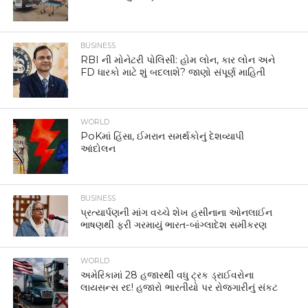
BUSINESS
RBI ની મોનેટરી પોલિસી: હોમ લોન, કાર લોન અને
FD ધારકો માટે શું બદલાશે? જાણો સંપૂર્ણ માહિતી
WORLD
PoKમાં હિંસા, ઈમરાન સમર્થકોનું દેશવ્યાપી
આંદોલન
BUSINESS
પ્રત્યાર્પણની માંગ વચ્ચે શેખ હસીનાના ઓનલાઈન
ભાષણથી ફરી ગરમાયું ભારત-બાંગ્લાદેશ સમીકરણ
WORLD
અમેરિકામાં 28 હજારથી વધુ ટ્રક ડ્રાઈવરોના
લાયસન્સ રદ! હજારો ભારતીયો પર રોજગારીનું સંકટ