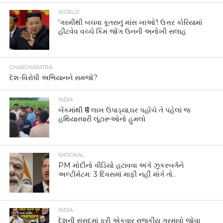
WORLD
‘ગરમીથી બચવા કૂતરાનું માંસ ખાઓ’! ઉત્તર કોરિયામાં
હીટવેવ વચ્ચે કિમ જોંગ ઉનની અનોખી સલાહ
CHARCHAPATRA
દેશ-વિરોધી અભિયાનને સમજો?
INDIA
બેંકમાંથી ₹6 લાખ ઉપાડ્યા,ઘર પહોંચે તે પહેલાં જ
હથિયારધારી લૂંટારૂઓનો હુમલો
NATIONAL
PM મોદીનો વીડિયો હટાવવા અંગે ઝુકરબર્ગને
અલ્ટીમેટમ: 3 દિવસમાં માફી નહીં માંગે તો..
INDIA
દેશની સંસદમાં ફરી એકવાર રાજકીય ગરમાવો જોવા