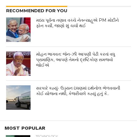
RECOMMENDED FOR YOU
મધ્ય પૂર્વના તણાવ વચ્ચે નેતન્યાહૂએ PM મોદીને
ફોન કર્યો, જાણો શું ચર્ચા થઈ
મોહન ભાગવત: જેન-ઝી આપણી પેઢી કરતાં વધુ
પ્રામાણિક, આપણે તેમનો દ્રષ્ટિકોણ સમજવો
જોઈએ
સરકારે કહ્યું- ઉડ્ડયન ઇંધણમાં ઇથેનોલ ભેળવવાની
કોઈ યોજના નથી, કેજરીવાલે કહ્યું હતું કે..
MOST POPULAR
TECHNOLOGY