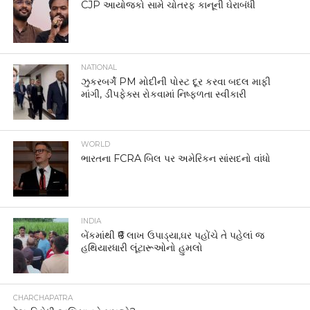
CJP આયોજકો સામે ચોતરફ કાનૂની ઘેરાબંધી
NATIONAL
ઝુકરબર્ગે PM મોદીની પોસ્ટ દૂર કરવા બદલ માફી
માંગી, ડીપફેક્સ રોકવામાં નિષ્ફળતા સ્વીકારી
WORLD
ભારતના FCRA બિલ પર અમેરિકન સાંસદનો વાંધો
INDIA
બેંકમાંથી ₹6 લાખ ઉપાડ્યા,ઘર પહોંચે તે પહેલાં જ
હથિયારધારી લૂંટારૂઓનો હુમલો
CHARCHAPATRA