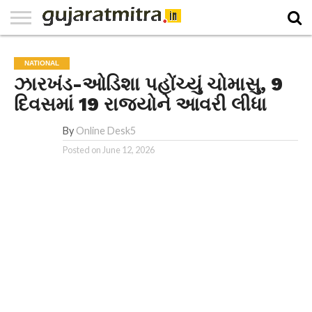
E-
PAPER
NATIONAL
WORLD
BUSINESS
SPORTS
GUJARAT
OPINION
MORE
NATIONAL
ઝારખંડ-ઓડિશા પહોંચ્યું ચોમાસુ, 9
દિવસમાં 19 રાજ્યોને આવરી લીધા
By
Online Desk5
Posted on
June 12, 2026