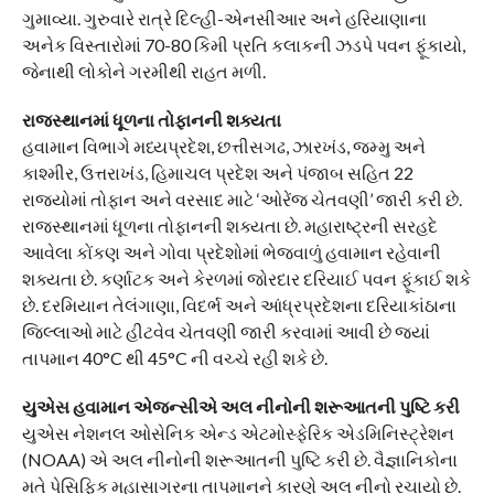
ગુમાવ્યા. ગુરુવારે રાત્રે દિલ્હી-એનસીઆર અને હરિયાણાના
અનેક વિસ્તારોમાં 70-80 કિમી પ્રતિ કલાકની ઝડપે પવન ફૂંકાયો,
જેનાથી લોકોને ગરમીથી રાહત મળી.
રાજસ્થાનમાં ધૂળના તોફાનની શક્યતા
હવામાન વિભાગે મધ્યપ્રદેશ, છત્તીસગઢ, ઝારખંડ, જમ્મુ અને
કાશ્મીર, ઉત્તરાખંડ, હિમાચલ પ્રદેશ અને પંજાબ સહિત 22
રાજ્યોમાં તોફાન અને વરસાદ માટે ‘ઓરેંજ ચેતવણી’ જારી કરી છે.
રાજસ્થાનમાં ધૂળના તોફાનની શક્યતા છે. મહારાષ્ટ્રની સરહદે
આવેલા કોંકણ અને ગોવા પ્રદેશોમાં ભેજવાળું હવામાન રહેવાની
શક્યતા છે. કર્ણાટક અને કેરળમાં જોરદાર દરિયાઈ પવન ફૂંકાઈ શકે
છે. દરમિયાન તેલંગાણા, વિદર્ભ અને આંધ્રપ્રદેશના દરિયાકાંઠાના
જિલ્લાઓ માટે હીટવેવ ચેતવણી જારી કરવામાં આવી છે જ્યાં
તાપમાન 40°C થી 45°C ની વચ્ચે રહી શકે છે.
યુએસ હવામાન એજન્સીએ અલ નીનોની શરૂઆતની પુષ્ટિ કરી
યુએસ નેશનલ ઓસેનિક એન્ડ એટમોસ્ફેરિક એડમિનિસ્ટ્રેશન
(NOAA) એ અલ નીનોની શરૂઆતની પુષ્ટિ કરી છે. વૈજ્ઞાનિકોના
મતે પેસિફિક મહાસાગરના તાપમાનને કારણે અલ નીનો રચાયો છે.