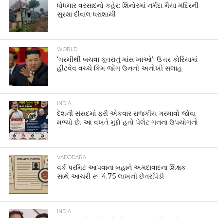
ધોધમાર વરસાદનો કહેર: શિનોરમાં નર્મદા મૈયા મંદિરની
સુરક્ષા દીવાલ ધરાશાયી
WORLD
‘ગરમીથી બચવા કૂતરાનું માંસ ખાઓ’! ઉત્તર કોરિયામાં
હીટવેવ વચ્ચે કિમ જોંગ ઉનની અનોખી સલાહ
INDIA
દેશની સંસદમાં ફરી એકવાર રાજકીય ગરમાવો જોવા
મળ્યો છે. આ વખતે મુદ્દો હતો પેલેટ ગનના ઉપયોગનો
VADODARA
વર્ક પરમિટ આપવાના બહાને અમદાવાદના શિક્ષક
સાથે આચરી રૂ. 4.75 લાખની છેતરપિંડી
INDIA