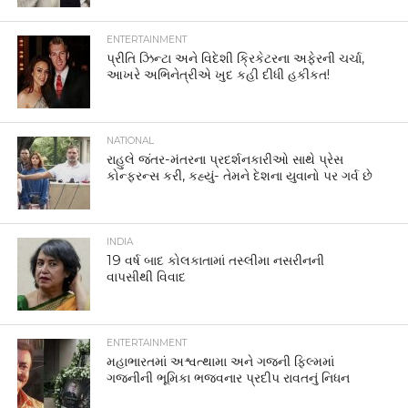
ENTERTAINMENT
પ્રીતિ ઝિન્ટા અને વિદેશી ક્રિકેટરના અફેરની ચર્ચા,
આખરે અભિનેત્રીએ ખુદ કહી દીધી હકીકત!
NATIONAL
રાહુલે જંતર-મંતરના પ્રદર્શનકારીઓ સાથે પ્રેસ
કોન્ફરન્સ કરી, કહ્યું- તેમને દેશના યુવાનો પર ગર્વ છે
INDIA
19 વર્ષ બાદ કોલકાતામાં તસ્લીમા નસરીનની
વાપસીથી વિવાદ
ENTERTAINMENT
મહાભારતમાં અશ્વત્થામા અને ગજની ફિલ્મમાં
ગજનીની ભૂમિકા ભજવનાર પ્રદીપ રાવતનું નિધન