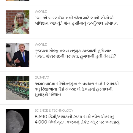
WORLD
“આ એ બાંગ્લાદેશ નથી જેના માટે લાખો લોકોએ
બલિદાન આપ્યું,” શેખ હસીનાનું વર્ચ્યુઅલ સંબોધન
WORLD
ટ્રમ્પના ગોલ્ફ ક્લબ નજીક કારમાંથી હથિયાર
મળતા શંકાસ્પદની ધરપકડ, હુમલાની હતી તૈયારી?
GUJARAT
અમદાવાદમાં સીએનજીના ભાવવધારા સામે 1 લાખથી
વધુ રિક્ષાઓના પૈડાં થંભ્યા: બે દિવસની હડતાલની
મુસાફરો પરેશાન
SCIENCE & TECHNOLOGY
8,690 કિમી/કલાકની ઝડપ સાથે સ્પેસએક્સનું
4,000 કિલોગ્રામ વજનનું રોકેટ ચંદ્ર પર અથડાયું