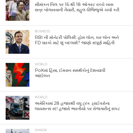
સીમાંકન બિલ પર 16 થી 18 ઓગસ્ટ વચ્ચે ખાસ
સત્ર બોલાવવાની તૈયારી, રાહુલ-રિજિજુએ ચર્ચા કરી
BUSINESS
RBI ની મોનેટરી પોલિસી: હોમ લોન, કાર લોન અને
FD ધારકો માટે શું બદલાશે? જાણો સંપૂર્ણ માહિતી
WORLD
PoKમાં હિંસા, ઈમરાન સમર્થકોનું દેશવ્યાપી
આંદોલન
WORLD
અમેરિકામાં 28 હજારથી વધુ ટ્રક ડ્રાઈવરોના
લાયસન્સ રદ! હજારો ભારતીયો પર રોજગારીનું સંકટ
SHINOR