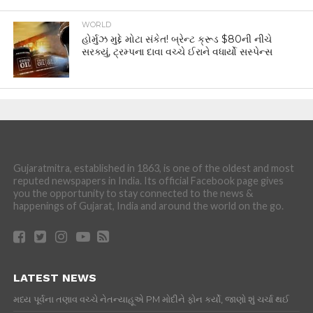
WORLD
હોર્મુઝ મુદ્દે મોટા સંકેત! બ્રેન્ટ ક્રૂડ $80ની નીચે
સરક્યું, ટ્રમ્પના દાવા વચ્ચે ઈરાને વધાર્યો સસ્પેન્સ
Gujaratmitra, established in 1863, is one of the oldest and most
reputed newspapers in India. Its official Facebook page gives
you the opportunity to stay connected to the news &
happenings of Gujarat, India and around the world on the go.
LATEST NEWS
મધ્ય પૂર્વના તણાવ વચ્ચે નેતન્યાહૂએ PM મોદીને ફોન કર્યો, જાણો શું ચર્ચા થઈ