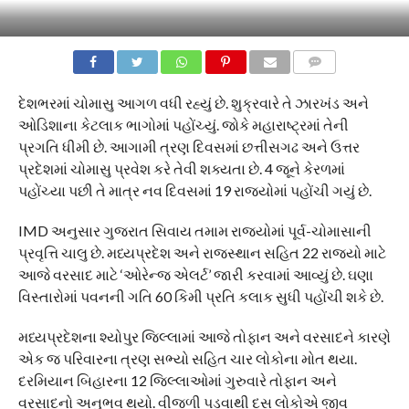
COMMENTS
દેશભરમાં ચોમાસુ આગળ વધી રહ્યું છે. શુક્રવારે તે ઝારખંડ અને
ઓડિશાના કેટલાક ભાગોમાં પહોંચ્યું. જોકે મહારાષ્ટ્રમાં તેની
પ્રગતિ ધીમી છે. આગામી ત્રણ દિવસમાં છત્તીસગઢ અને ઉત્તર
પ્રદેશમાં ચોમાસુ પ્રવેશ કરે તેવી શક્યતા છે. 4 જૂને કેરળમાં
પહોંચ્યા પછી તે માત્ર નવ દિવસમાં 19 રાજ્યોમાં પહોંચી ગયું છે.
IMD અનુસાર ગુજરાત સિવાય તમામ રાજ્યોમાં પૂર્વ-ચોમાસાની
પ્રવૃત્તિ ચાલુ છે. મધ્યપ્રદેશ અને રાજસ્થાન સહિત 22 રાજ્યો માટે
આજે વરસાદ માટે ‘ઓરેન્જ એલર્ટ’ જારી કરવામાં આવ્યું છે. ઘણા
વિસ્તારોમાં પવનની ગતિ 60 કિમી પ્રતિ કલાક સુધી પહોંચી શકે છે.
મધ્યપ્રદેશના શ્યોપુર જિલ્લામાં આજે તોફાન અને વરસાદને કારણે
એક જ પરિવારના ત્રણ સભ્યો સહિત ચાર લોકોના મોત થયા.
દરમિયાન બિહારના 12 જિલ્લાઓમાં ગુરુવારે તોફાન અને
વરસાદનો અનુભવ થયો. વીજળી પડવાથી દસ લોકોએ જીવ