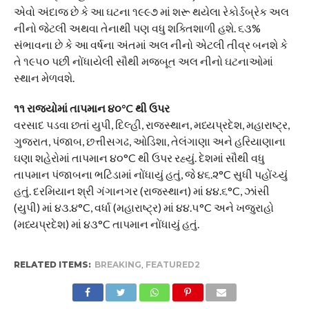
એવો અંદાજ છે કે આ ઘટના ૧૯૯૭ માં શરૂ થયેલા રેકોર્ડબ્રેક અલ
નીનો જેટલી અથવા તેનાથી પણ વધુ શક્તિશાળી હશે. ૬૩%
સંભાવના છે કે આ વર્ષના અંતમાં અલ નીનો એટલી તીવ્ર બનશે કે
તે ૧૯૫૦ પછી નોંધાયેલી સૌથી મજબૂત અલ નીનો ઘટનાઓમાં
સ્થાન મેળવશે.
૧૧ રાજ્યોમાં તાપમાન ૪૦°C થી ઉપર
વરસાદ પડવા છતાં યુપી, દિલ્હી, રાજસ્થાન, મધ્યપ્રદેશ, મહારાષ્ટ્ર,
ગુજરાત, પંજાબ, છત્તીસગઢ, ઓડિશા, તેલંગાણા અને હરિયાણાના
ઘણા શહેરોમાં તાપમાન ૪૦°C થી ઉપર રહ્યું. દેશમાં સૌથી વધુ
તાપમાન પંજાબના ભટિંડામાં નોંધાયું હતું, જે ૪૬.૨°C સુધી પહોંચ્યું
હતું. દરમિયાન શ્રી ગંગાનગર (રાજસ્થાન) માં ૪૪.૬°C, ઝાંસી
(યુપી) માં ૪૩.૪°C, વર્ધા (મહારાષ્ટ્ર) માં ૪૪.૫°C અને ખજુરાહો
(મધ્યપ્રદેશ) માં ૪૩°C તાપમાન નોંધાયું હતું.
RELATED ITEMS:
BREAKING
,
FEATURED2