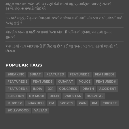
મોહન ભાગવત: જેન-ઝી આપણી પેઢી કરતાં વધુ પ્રામાણિક, આપણે તેમનો
દ્રષ્ટિકોણ સમજવો જોઈએ
સરકારે કહ્યું- ઉડ્ડયન ઇંધણમાં ઇથેનોલ ભેળવવાની કોઈ યોજના નથી, કેજરીવાલે
કહ્યું હતું કે..
કોકરોચ જનતા પાર્ટી ચલાવશે ‘ક્યા બોલતી પબ્લિક’ ઝુંબેશ, આ હશે મુખ્ય
મુદ્દાઓ..
આધારમાં નામ બદલવાની લિમિટ શું છે? ત્રીજી વખત બદલવા પહેલાં જાણી લો
નિયમ
POPULAR TAGS
BREAKING
SURAT
FEATURED
FEATURED3
FEATURED1
FEATURED2
FEATURED5
GUJARAT
POLICE
FEATURED6
FEATURED4
INDIA
BJP
CONGRESS
DEATH
ACCIDENT
ELECTION
PM MODI
DELHI
PAKISTAN
HOSPITAL
MURDER
BHARUCH
CM
SPORTS
RAIN
PM
CRICKET
BOLLYWOOD
VALSAD