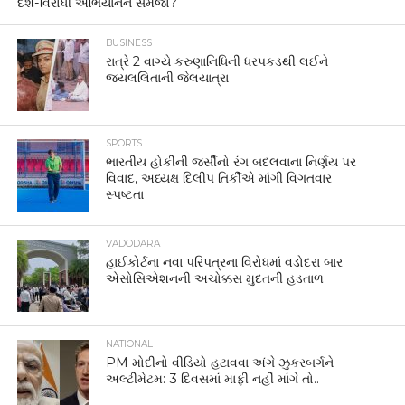
દેશ-વિરોધી અભિયાનને સમજો?
BUSINESS
રાત્રે 2 વાગ્યે કરુણાનિધિની ધરપકડથી લઈને
જયલલિતાની જેલયાત્રા
SPORTS
ભારતીય હોકીની જર્સીનો રંગ બદલવાના નિર્ણય પર
વિવાદ, અધ્યક્ષ દિલીપ તિર્કીએ માંગી વિગતવાર
સ્પષ્ટતા
VADODARA
હાઈકોર્ટના નવા પરિપત્રના વિરોધમાં વડોદરા બાર
એસોસિએશનની અચોક્કસ મુદતની હડતાળ
NATIONAL
PM મોદીનો વીડિયો હટાવવા અંગે ઝુકરબર્ગને
અલ્ટીમેટમ: 3 દિવસમાં માફી નહીં માંગે તો..