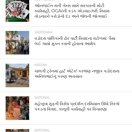
ઓનલાઈન મની ગેમ્સ સામે સરકારની મોટી
કાર્યવાહી, OGAIની કડક એડવાઇઝરી; નિયમ
તોડનારને કરોડોનો દંડ અને જેલની જોગવાઈ
VADODARA
વડોદરા પાલિકાની ઢોર પાર્ટી વિવાદના વંટોળમાં: પૈસા
લઈ ગાયો મુક્ત કરાતી હોવાના આક્ષેપ
KARJAN
ચાલતી ટ્રેનમાં હાર્ટ એટેક! કરજણ નજીક વડોદરાના
અનિલભાઈનું કરુણ અવસાન
NATIONAL
મહેબૂબા મુફ્તી વિરોધ પ્રદર્શન દરમિયાન ઊંધો તિરંગો
પકડતા વિવાદ, કાનૂની કાર્યવાહી પર વિચારણા
NATIONAL