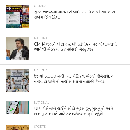
GUJARAT
સુરત ભાજપમાં મારામારી બાદ ‘સમાધાન’થી સવાલોનો
સળંગ સિલસિલો
NATIONAL
CM વિજયને મોટો ઝટકો! સીમાંકન પર બોલાવવામાં
આવેલી બેઠકમાં 37 સાંસદો ગેરહાજર
NATIONAL
દેશમાં 5,000 નવી PG મેડિકલ બેઠકો ઉમેરાશે, 4
વર્ષમાં ડૉક્ટરોની તાલીમ ક્ષમતા વધારશે કેન્દ્ર
NATIONAL
UPI પેમેન્ટને લઈને મોટો ભ્રમ દૂર, ગ્રાહકો અને
નાના દુકાનદારો માટે ટ્રાન્ઝેક્શન ફ્રી રહેશે
SPORTS