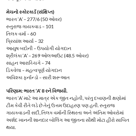
મેચનો સ્કોરકાર્ડ (સંક્ષિપ્ત)
ભારત ‘A’ – 277/6 (50 ઓવર)
રુતુરાજ ગાયકવાડ – 101
તિલક વર્મા – 60
પ્રિયાંશ આર્યા – 32
આયુષ બદોની – ઉપયોગી યોગદાન
શ્રીલંકા ‘A’ – 269 ઓલઆઉટ (48.5 ઓવર)
સાહન આરાચ્ચિગે – 74
ડિકવેલા – મહત્વપૂર્ણ યોગદાન
અવિશ્કા ફર્નાન્ડો – સારી શરૂઆત
પરિણામ: ભારત ‘A’ 8 રને વિજયી.
ભારત ‘A’ માટે આ માત્ર એક જીત નહોતી, પરંતુ દબાણની ક્ષણોમાં
ટીમ કેવી રીતે લડે છે તેનું ઉત્તમ ઉદાહરણ પણ હતી. રુતુરાજ
ગાયકવાડની સદી, તિલક વર્માની સ્થિરતા અને અંતિમ ઓવરોમાં
અર્શદ ખાનની શાનદાર બોલિંગ આ જીતના સૌથી મોટા હીરો સાબિત
થયા.