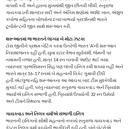
વાપસી કરી અને હારના મુખમાંથી જીત છીનવી લીધી. રુતુરાજ
ગાયકવાડની શાનદાર સદી અને અંતિમ ક્ષણોમાં અર્શદ ખાન, અંશુલ
કંબોજ સહિતના બોલરોના દબદબાભર્યા પ્રદર્શનથી ભારતે
ટૂર્નામેન્ટની જીત સાથે શરૂઆત કરી.
શરૂઆતમાં જ ભારતને લાગ્યા બે મોટા ઝટકા
ટોસ જીતીને પ્રથમ બેટિંગ કરવા ઉતરેલી ભારત ‘A’ની શરૂઆત
નિરાશાજનક રહી હતી. યુવા સ્ટાર વૈભવ સૂર્યવંશી, જેમની પર
તમામની નજર હતી, માત્ર 14 રન બનાવી આઉટ થઈ ગયા.
ત્યારબાદ પ્રભસિમરન સિંહ પણ લાંબી ઇનિંગ રમી શક્યા નહીં અને
ભારતે માત્ર 16-17 રનમાં બે મહત્વની વિકેટ ગુમાવી દીધી
હતી.એટલુજ નહિ શરૂઆતના આ આંચકા બાદ ટીમ મુશ્કેલીમાં
મુકાઈ ગઈ હતી, પરંતુ ત્યારબાદ રુતુરાજ ગાયકવાડ અને પ્રિયાંશ
આર્યાએ ઇનિંગ સંભાળી હતી. પ્રિયાંશે ઉપયોગી 32 રન ઉમેર્યા
અને ટીમને સ્થિરતા આપી.
ગાયકવાડ અને તિલક વર્માએ સંભાળી ઇનિંગ
ભારતની ઇનિંગનો સૌથી મહત્વનો તબક્કો રુતુરાજ ગાયકવાડ અને
કેપ્ટન તિલક વર્મા વચ્ચેની ભાગીદારી રહી હતી. બંને બેટરોએ