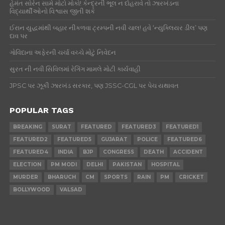
હેમંત સોરેન સામે મોટો મોકો! કેન્દ્રની ભૂલ ન દોહરાવે તો ઝારખંડના
વિદ્યાર્થીઓનો વિશ્વાસ જીતી શકે
ઈરાન યુદ્ધમાંથી બહાર નીકળવા ટ્રમ્પની નવી ચાલ! હવે ‘ન્યુક્લિયર ડીલ’ પણ
દાવ પર
ગોવિંદાના અફેરની ચર્ચા વચ્ચે મોટું નિવેદન
સુરત ની નવી સિવિલમાં રેગિંગ મામલે મોટી કાર્યવાહી
JPSC પર ઝૂકી ઝારખંડ સરકાર, પણ JSSC-CGL પર પેચ યથાવત
POPULAR TAGS
BREAKING
SURAT
FEATURED
FEATURED3
FEATURED1
FEATURED2
FEATURED5
GUJARAT
POLICE
FEATURED6
FEATURED4
INDIA
BJP
CONGRESS
DEATH
ACCIDENT
ELECTION
PM MODI
DELHI
PAKISTAN
HOSPITAL
MURDER
BHARUCH
CM
SPORTS
RAIN
PM
CRICKET
BOLLYWOOD
VALSAD