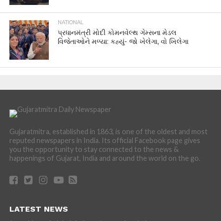
NATIONAL
પ્રધાનમંત્રી મોદી કોમનવેલ્થ ગેમ્સના મેડલ
વિજેતાઓને મળ્યા: કહ્યું- જો ખેલેગા, વો ખિલેગા
Gujaratmitra, established in 1863, is one of the oldest and most
reputed newspapers in India. Its official Facebook page gives
you the opportunity to stay connected to the news &
happenings of Gujarat, India and around the world on the go.
LATEST NEWS