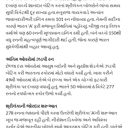
દબાણ વચ્ચે શાનદાર બેટિંગ કરતાં શ્રીલંકન બોલરોને લાંબા સમય
સુધી વિકેટથી દૂર રાખ્યા હતા.રુતુરાજ ગાયકવાડે અત્યંત
જવાબદારીભરી ઇનિંગ રમતા 101 રન નોંધાવ્યા હતા. તેમની સદીના
કારણે ભારત ‘A’ ફરી મજબૂત સ્થિતિમાં પહોંચ્યું. બીજી તરફ તિલક
વર્માએ પણ 60 રનની મૂલ્યવાન ઇનિંગ રમી હતી. બંને વચ્ચે 150થી
વધુ રનની મહત્વપૂર્ણ ભાગીદારી થઈ હતી, જેના કારણે ભારત
મુશ્કેલીમાંથી બહાર આવ્યું હતું.
અંતિમ ઓવરોમાં ઝડપી રન
છેલ્લા દસ ઓવરોમાં આયુષ બદોની અને સુર્યાંશ શેડગેએ ઝડપી
બેટિંગ કરી ભારતના સ્કોરમાં મોટો વધારો કર્યો હતો. ખાસ કરીને
49મી ઓવરમાં શેડગેએ બે છગ્ગા અને એક ચોગ્ગો ફટકારી
શ્રીલંકા પર દબાણ વધાર્યું હતું. ભારતે 50 ઓવરમાં 6 વિકેટે 277
રનનો સ્પર્ધાત્મક સ્કોર ઉભો કર્યો હતો.
શ્રીલંકાની જોરદાર શરૂઆત
278 રનના લક્ષ્યનો પીછો કરવા ઉતરેલી શ્રીલંકા ‘A’ની શરૂઆત
ખૂબ જ મજબૂત રહી હતી. નીરોશન ડિકવેલા અને અવિશ્કા
ફર્નાન્ડોએ ભારતીય બોલરો સામે આક્રમક બેટિંગ કરી હતી. બંનેએ