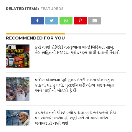
RELATED ITEMS:
FEATURED5
RECOMMENDED FOR YOU
ફરી વધશે રોજિંદી વસ્તુઓના ભાવ! બિસ્કિટ, સાબુ,
તેલ સહિતની FMCG પ્રોડક્ટ્સ મોંઘી થવાની તૈયારી
પશ્ચિમ બંગાળમાં પૂર્વ મુખ્યમંત્રી મમતા બેનરજીના
કાફલા પર હુમલો, પ્રદર્શનકારીઓએ કાદવ-જૂતા
અને પાણીની બોટલો ફેંકી
વડાપ્રધાનની પોસ્ટ બ્લોક થવા બાદ સરકારનો મેટા
પર સકંજો: કાર્યવાહી નહીં કરો તો કાયદાકીય
જવાબદારી નક્કી થશે