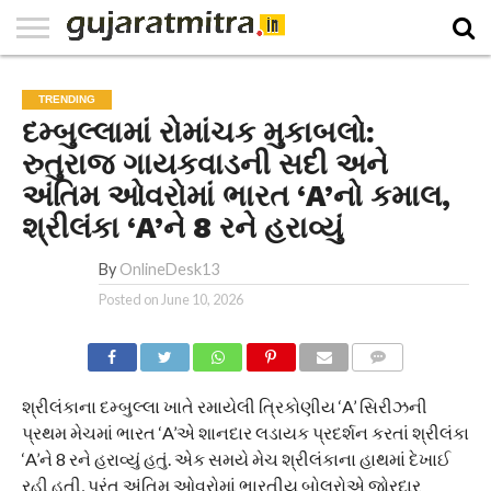
E-
PAPER
NATIONAL
WORLD
BUSINESS
SPORTS
GUJARAT
OPINION
MORE
TRENDING
દમ્બુલ્લામાં રોમાંચક મુકાબલો:
રુતુરાજ ગાયકવાડની સદી અને
અંતિમ ઓવરોમાં ભારત ‘A’નો કમાલ,
શ્રીલંકા ‘A’ને 8 રને હરાવ્યું
By
OnlineDesk13
Posted on
June 10, 2026
COMMENTS
શ્રીલંકાના દમ્બુલ્લા ખાતે રમાયેલી ત્રિકોણીય ‘A’ સિરીઝની
પ્રથમ મેચમાં ભારત ‘A’એ શાનદાર લડાયક પ્રદર્શન કરતાં શ્રીલંકા
‘A’ને 8 રને હરાવ્યું હતું. એક સમયે મેચ શ્રીલંકાના હાથમાં દેખાઈ
રહી હતી, પરંતુ અંતિમ ઓવરોમાં ભારતીય બોલરોએ જોરદાર