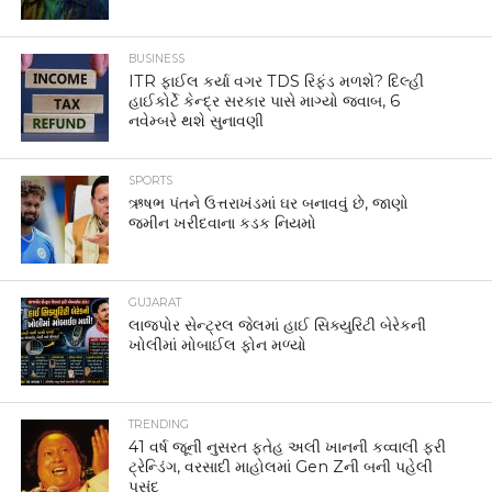
BUSINESS
ITR ફાઈલ કર્યા વગર TDS રિફંડ મળશે? દિલ્હી
હાઈકોર્ટે કેન્દ્ર સરકાર પાસે માગ્યો જવાબ, 6
નવેમ્બરે થશે સુનાવણી
SPORTS
ઋષભ પંતને ઉત્તરાખંડમાં ઘર બનાવવું છે, જાણો
જમીન ખરીદવાના કડક નિયમો
GUJARAT
લાજપોર સેન્ટ્રલ જેલમાં હાઈ સિક્યુરિટી બેરેકની
ખોલીમાં મોબાઈલ ફોન મળ્યો
TRENDING
41 વર્ષ જૂની નુસરત ફતેહ અલી ખાનની કવ્વાલી ફરી
ટ્રેન્ડિંગ, વરસાદી માહોલમાં Gen Zની બની પહેલી
પસંદ