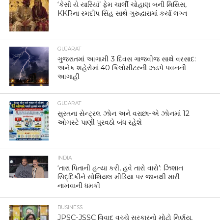
‘કેસી યે યારિયાં’ ફેમ ચાર્લી ચોહાણ બની મિસિસ,
KKRના રમદીપ સિંહ સાથે ગુરુદ્વારામાં કર્યા લગ્ન
GUJARAT
ગુજરાતમાં આગામી 3 દિવસ ગાજવીજ સાથે વરસાદ:
અનેક શહેરોમાં 40 કિલોમીટરની ઝડપે પવનની
આગાહી
GUJARAT
સુરતના સેન્ટ્રલ ઝોન અને વરાછા-એ ઝોનમાં 12
ઓગસ્ટે પાણી પુરવઠો બંધ રહેશે
INDIA
‘તારા પિતાની હત્યા કરી, હવે તારો વારો’: ઝિશાન
સિદ્દિકીને સોશિયલ મીડિયા પર જાનથી મારી
નાખવાની ધમકી
BUSINESS
JPSC-JSSC વિવાદ વચ્ચે સરકારનો મોટો નિર્ણય,