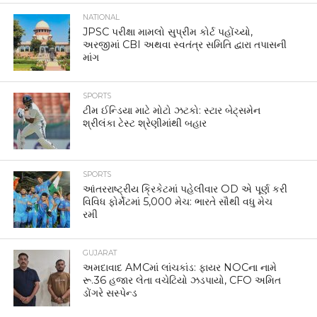
NATIONAL
JPSC પરીક્ષા મામલો સુપ્રીમ કોર્ટ પહોંચ્યો,
અરજીમાં CBI અથવા સ્વતંત્ર સમિતિ દ્વારા તપાસની
માંગ
SPORTS
ટીમ ઈન્ડિયા માટે મોટો ઝટકો: સ્ટાર બેટ્સમેન
શ્રીલંકા ટેસ્ટ શ્રેણીમાંથી બહાર
SPORTS
આંતરરાષ્ટ્રીય ક્રિકેટમાં પહેલીવાર OD એ પૂર્ણ કરી
વિવિધ ફોર્મેટમાં 5,000 મેચ: ભારતે સૌથી વધુ મેચ
રમી
GUJARAT
અમદાવાદ AMCમાં લાંચકાંડ: ફાયર NOCના નામે
રૂ.36 હજાર લેતા વચેટિયો ઝડપાયો, CFO અમિત
ડોંગરે સસ્પેન્ડ