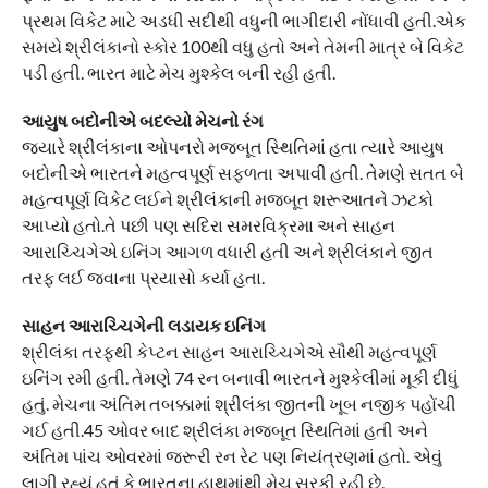
પ્રથમ વિકેટ માટે અડધી સદીથી વધુની ભાગીદારી નોંધાવી હતી.એક
સમયે શ્રીલંકાનો સ્કોર 100થી વધુ હતો અને તેમની માત્ર બે વિકેટ
પડી હતી. ભારત માટે મેચ મુશ્કેલ બની રહી હતી.
આયુષ બદોનીએ બદલ્યો મેચનો રંગ
જ્યારે શ્રીલંકાના ઓપનરો મજબૂત સ્થિતિમાં હતા ત્યારે આયુષ
બદોનીએ ભારતને મહત્વપૂર્ણ સફળતા અપાવી હતી. તેમણે સતત બે
મહત્વપૂર્ણ વિકેટ લઈને શ્રીલંકાની મજબૂત શરૂઆતને ઝટકો
આપ્યો હતો.તે પછી પણ સદિરા સમરવિક્રમા અને સાહન
આરાચ્ચિગેએ ઇનિંગ આગળ વધારી હતી અને શ્રીલંકાને જીત
તરફ લઈ જવાના પ્રયાસો કર્યા હતા.
સાહન આરાચ્ચિગેની લડાયક ઇનિંગ
શ્રીલંકા તરફથી કેપ્ટન સાહન આરાચ્ચિગેએ સૌથી મહત્વપૂર્ણ
ઇનિંગ રમી હતી. તેમણે 74 રન બનાવી ભારતને મુશ્કેલીમાં મૂકી દીધું
હતું. મેચના અંતિમ તબક્કામાં શ્રીલંકા જીતની ખૂબ નજીક પહોંચી
ગઈ હતી.45 ઓવર બાદ શ્રીલંકા મજબૂત સ્થિતિમાં હતી અને
અંતિમ પાંચ ઓવરમાં જરૂરી રન રેટ પણ નિયંત્રણમાં હતો. એવું
લાગી રહ્યું હતું કે ભારતના હાથમાંથી મેચ સરકી રહી છે.