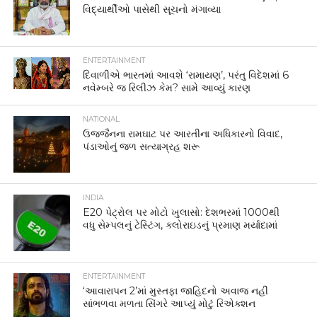
વિદ્યાર્થીઓ પાસેથી સૂચનો મંગાવ્યા
ENTERTAINMENT
દિવાળીએ ભારતમાં આવશે ‘રામાયણ’, પરંતુ વિદેશમાં 6
નવેમ્બરે જ રિલીઝ કેમ? સામે આવ્યું કારણ
NATIONAL
ઉજ્જૈનના રામઘાટ પર આરતીના અધિકારનો વિવાદ,
પંડાઓનું જળ સત્યાગ્રહ શરૂ
INDIA
E20 પેટ્રોલ પર મોટો ખુલાસો: દેશભરમાં 1000થી
વધુ સેમ્પલનું ટેસ્ટિંગ, ક્લોરાઇડનું પ્રમાણ મર્યાદામાં
ENTERTAINMENT
‘આવારાપન 2’માં મુસ્તફા જાહિદનો અવાજ નહીં
સાંભળવા મળતા સિંગરે આપ્યું મોટું રિએક્શન