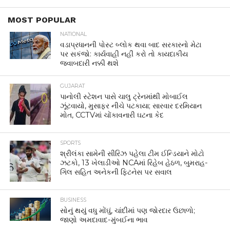
MOST POPULAR
NATIONAL
વડાપ્રધાનની પોસ્ટ બ્લોક થવા બાદ સરકારનો મેટા
પર સકંજો: કાર્યવાહી નહીં કરો તો કાયદાકીય
જવાબદારી નક્કી થશે
GUJARAT
પાનોલી સ્ટેશન પાસે ચાલુ ટ્રેનમાંથી મોબાઈલ
ઝૂંટવાયો, મુસાફર નીચે પટકાયા; સારવાર દરમિયાન
મોત, CCTVમાં ચોંકાવનારી ઘટના કેદ
SPORTS
શ્રીલંકા સામેની સીરિઝ પહેલા ટીમ ઈન્ડિયાને મોટો
ઝટકો, 13 ખેલાડીઓ NCAમાં રિહેબ હેઠળ, બુમરાહ-
ગિલ સહિત અનેકની ફિટનેસ પર સવાલ
BUSINESS
સોનું થયું વધુ મોંઘું, ચાંદીમાં પણ જોરદાર ઉછાળો;
જાણો અમદાવાદ-મુંબઈના ભાવ