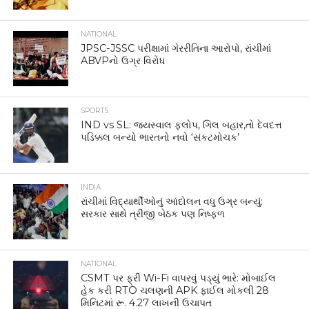
NATIONAL
JPSC-JSSC પરીક્ષામાં ગેરરીતિના આરોપો, રાંચીમાં
ABVPનો ઉગ્ર વિરોધ
SPORTS
IND vs SL: જયસ્વાલ ફ્લોપ, ગિલ બહાર,તો દેવદત્ત
પડિક્કલ બન્યો ભારતનો નવો ‘સંકટમોચક’
INDIA
રાંચીમાં વિદ્યાર્થીઓનું આંદોલન વધુ ઉગ્ર બન્યું:
સરકાર સાથે ત્રીજી બેઠક પણ નિષ્ફળ
NATIONAL
CSMT પર ફ્રી Wi-Fi વાપરવું પડ્યું ભારે: મોબાઈલ
હેક કરી RTO ચલણની APK ફાઈલ મોકલી 28
મિનિટમાં રૂ. 4.27 લાખની ઉચાપત