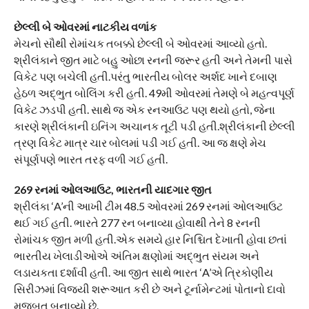
છેલ્લી બે ઓવરમાં નાટકીય વળાંક
મેચનો સૌથી રોમાંચક તબક્કો છેલ્લી બે ઓવરમાં આવ્યો હતો.
શ્રીલંકાને જીત માટે બહુ ઓછા રનની જરૂર હતી અને તેમની પાસે
વિકેટ પણ બચેલી હતી.પરંતુ ભારતીય બોલર અર્શદ ખાને દબાણ
હેઠળ અદ્ભુત બોલિંગ કરી હતી. 49મી ઓવરમાં તેમણે બે મહત્વપૂર્ણ
વિકેટ ઝડપી હતી. સાથે જ એક રનઆઉટ પણ થયો હતો, જેના
કારણે શ્રીલંકાની ઇનિંગ અચાનક તૂટી પડી હતી.શ્રીલંકાની છેલ્લી
ત્રણ વિકેટ માત્ર ચાર બોલમાં પડી ગઈ હતી. આ જ ક્ષણે મેચ
સંપૂર્ણપણે ભારત તરફ વળી ગઈ હતી.
269 રનમાં ઓલઆઉટ, ભારતની યાદગાર જીત
શ્રીલંકા ‘A’ની આખી ટીમ 48.5 ઓવરમાં 269 રનમાં ઓલઆઉટ
થઈ ગઈ હતી. ભારતે 277 રન બનાવ્યા હોવાથી તેને 8 રનની
રોમાંચક જીત મળી હતી.એક સમયે હાર નિશ્ચિત દેખાતી હોવા છતાં
ભારતીય ખેલાડીઓએ અંતિમ ક્ષણોમાં અદ્ભુત સંયમ અને
લડાયકતા દર્શાવી હતી. આ જીત સાથે ભારત ‘A’એ ત્રિકોણીય
સિરીઝમાં વિજયી શરૂઆત કરી છે અને ટૂર્નામેન્ટમાં પોતાનો દાવો
મજબૂત બનાવ્યો છે.