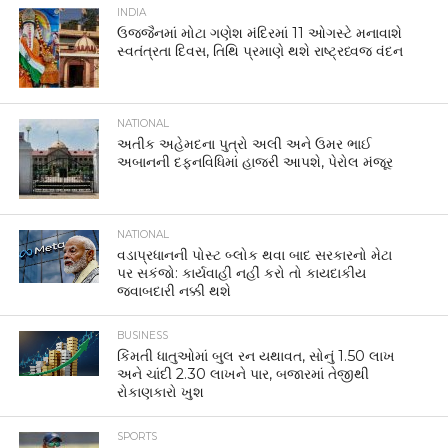
INDIA
ઉજ્જૈનમાં મોટા ગણેશ મંદિરમાં 11 ઓગસ્ટે મનાવાશે
સ્વતંત્રતા દિવસ, તિથિ પ્રમાણે થશે રાષ્ટ્રધ્વજ વંદન
NATIONAL
અતીક અહેમદના પુત્રો અલી અને ઉમર ભાઈ
અબાનની દફનવિધિમાં હાજરી આપશે, પેરોલ મંજૂર
NATIONAL
વડાપ્રધાનની પોસ્ટ બ્લોક થવા બાદ સરકારનો મેટા
પર સકંજો: કાર્યવાહી નહીં કરો તો કાયદાકીય
જવાબદારી નક્કી થશે
BUSINESS
કિંમતી ધાતુઓમાં બુલ રન યથાવત, સોનું 1.50 લાખ
અને ચાંદી 2.30 લાખને પાર, બજારમાં તેજીથી
રોકાણકારો ખુશ
SPORTS