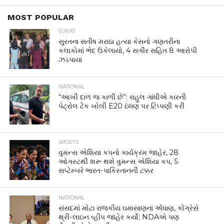
MOST POPULAR
SURAT
સુરતના સતીષ મરાઠા હત્યા કેસનો ગણતરીના
કલાકોમાં ભેદ ઉકેલાયો, 4 સગીર સહિત 8 આરોપી
ઝડપાયા
NATIONAL
“આખી દાળ જ કાળી છે”: રાહુલ ગાંધીએ કારની
પેટ્રોલ ટેંક ખોલી E20 ઇંધણ પર ટિપ્પણી કરી
SPORTS
વુમન્સ એશિયા કપનો કાર્યક્રમ જાહેર, 28
ઓગસ્ટથી શરૂ થશે વુમન્સ એશિયા કપ, 5
સપ્ટેમ્બરે ભારત-પાકિસ્તાનની ટક્કર
NATIONAL
સંસદમાં મોટા રાજકીય ઘમાસાણના એંધાણ, કોંગ્રેસે
થ્રી-લાઇન વ્હીપ જાહેર કર્યો; NDAએ પણ