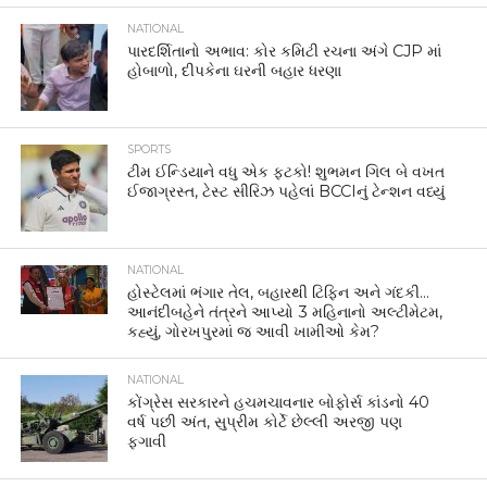
NATIONAL
પારદર્શિતાનો અભાવ: કોર કમિટી રચના અંગે CJP માં
હોબાળો, દીપકેના ઘરની બહાર ધરણા
SPORTS
ટીમ ઈન્ડિયાને વધુ એક ફટકો! શુભમન ગિલ બે વખત
ઈજાગ્રસ્ત, ટેસ્ટ સીરિઝ પહેલાં BCCIનું ટેન્શન વધ્યું
NATIONAL
હોસ્ટેલમાં ભંગાર તેલ, બહારથી ટિફિન અને ગંદકી…
આનંદીબહેને તંત્રને આપ્યો 3 મહિનાનો અલ્ટીમેટમ,
કહ્યું, ગોરખપુરમાં જ આવી ખામીઓ કેમ?
NATIONAL
કોંગ્રેસ સરકારને હચમચાવનાર બોફોર્સ કાંડનો 40
વર્ષ પછી અંત, સુપ્રીમ કોર્ટે છેલ્લી અરજી પણ
ફગાવી