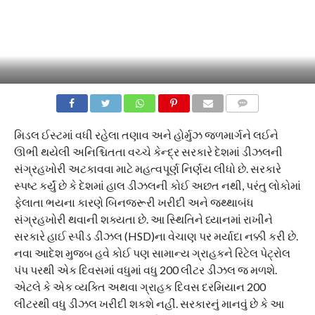
COMMENTS
મિડલ ઈસ્ટમાં વધી રહેલા તણાવ અને હોર્મુઝ જળમાર્ગને લઈને
ઊભી થયેલી અનિશ્ચિતતા વચ્ચે કેન્દ્ર સરકારે દેશમાં ડીઝલની
સંગ્રહખોરી અટકાવવા માટે મહત્વપૂર્ણ નિર્ણય લીધો છે. સરકારે
સ્પષ્ટ કર્યું છે કે દેશમાં હાલ ડીઝલની કોઈ અછત નથી, પરંતુ લોકોમાં
ફેલાતા ભયના કારણે બિનજરૂરી ખરીદી અને જથ્થાબંધ
સંગ્રહખોરી થવાની શક્યતા છે. આ સ્થિતિને ધ્યાનમાં રાખીને
સરકારે હાઈ સ્પીડ ડીઝલ (HSD)ના વેચાણ પર મર્યાદા નક્કી કરી છે.
નવા આદેશ મુજબ હવે કોઈ પણ સામાન્ય ગ્રાહકને રિટેલ પેટ્રોલ
પંપ પરથી એક દિવસમાં વધુમાં વધુ 200 લીટર ડીઝલ જ મળશે.
એટલે કે એક વ્યક્તિ અથવા ગ્રાહક દિવસ દરમિયાન 200
લીટરથી વધુ ડીઝલ ખરીદી શકશે નહીં. સરકારનું માનવું છે કે આ