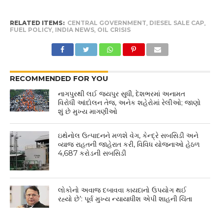
RELATED ITEMS:
CENTRAL GOVERNMENT
,
DIESEL SALE CAP
,
FUEL POLICY
,
INDIA NEWS
,
OIL CRISIS
RECOMMENDED FOR YOU
નાગપુરથી લઈ જયપુર સુધી, દેશભરમાં અનામત
વિરોધી આંદોલન તેજ, અનેક શહેરોમાં રેલીઓ; જાણો
શું છે મુખ્ય માગણીઓ
ઇથેનોલ ઉત્પાદનને મળશે વેગ, કેન્દ્રે સબસિડી અને
વ્યાજ રાહતની જાહેરાત કરી, વિવિધ યોજનાઓ હેઠળ
4,687 કરોડની સબસિડી
લોકોનો અવાજ દબાવવા કાયદાનો ઉપયોગ થઈ
રહ્યો છે’: પૂર્વ મુખ્ય ન્યાયાધીશ એપી શાહની ચિંતા