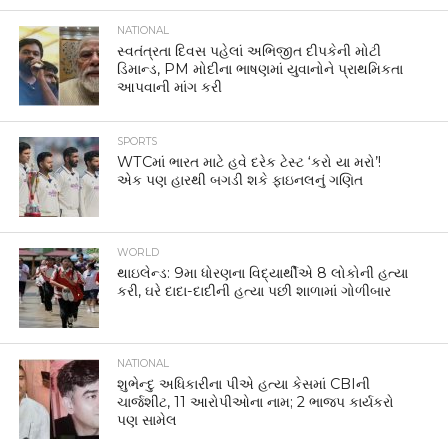
NATIONAL
સ્વતંત્રતા દિવસ પહેલાં અભિજીત દીપકેની મોટી
ડિમાન્ડ, PM મોદીના ભાષણમાં યુવાનોને પ્રાથમિકતા
આપવાની માંગ કરી
SPORTS
WTCમાં ભારત માટે હવે દરેક ટેસ્ટ ‘કરો યા મરો’!
એક પણ હારથી બગડી શકે ફાઇનલનું ગણિત
WORLD
થાઇલેન્ડ: 9મા ધોરણના વિદ્યાર્થીએ 8 લોકોની હત્યા
કરી, ઘરે દાદા-દાદીની હત્યા પછી શાળામાં ગોળીબાર
NATIONAL
શુભેન્દુ અધિકારીના પીએ હત્યા કેસમાં CBIની
ચાર્જશીટ, 11 આરોપીઓના નામ; 2 ભાજપ કાર્યકરો
પણ સામેલ