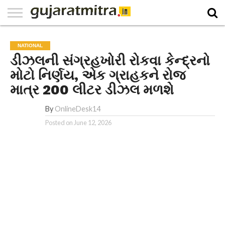
E-
PAPER
NATIONAL
WORLD
BUSINESS
SPORTS
GUJARAT
OPINION
MORE
NATIONAL
ડીઝલની સંગ્રહખોરી રોકવા કેન્દ્રનો
મોટો નિર્ણય, એક ગ્રાહકને રોજ
માત્ર 200 લીટર ડીઝલ મળશે
By
OnlineDesk14
Posted on
June 12, 2026