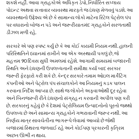
શકશે નહીં. આવા ગ્રાહકોએ અધિકૃત ડેપો, નિર્ધારિત સપ્લાય
પોઇન્ટ અથવા સત્તાવાર વ્યવસ્થા મારફતે જ ઇંધણ મેળવવું પડશે. આ
વ્યવસ્થાનો ઉદ્દેશ્ય એ છે કે સામાન્ય લોકો માટેના રિટેલ પેટ્રોલ પંપ
પર વધારાનો બોજ ન પડે અને જરૂરીયાતમંદ ગ્રાહકોને સરળતાથી
ડીઝલ મળી રહે.
સરકારે એ પણ સ્પષ્ટ કર્યું છે કે આ કોઈ કાયમી નિયમ નથી. હાલની
પરિસ્થિતિને ધ્યાનમાં રાખીને આ એક અસ્થાયી પગલું છે, જે
મહત્તમ 90 દિવસ સુધી અમલમાં રહેશે. આગામી સમયમાં બજારની
સ્થિતિ અને ઇંધણની ઉપલબ્ધતાની સમીક્ષા કર્યા બાદ સરકાર
જરૂરી ફેરફારો કરી શકે છે. કેન્દ્ર સરકારે તમામ ઓઇલ માર્કેટિંગ
કંપનીઓ અને પેટ્રોલ પંપ સંચાલકોને આ નિયમનું કડક પાલન
કરવાના નિર્દેશ આપ્યા છે. સાથે જ લોકોને અફવાઓથી દૂર રહેવા
અને બિનજરૂરી રીતે ઇંધણનો સંગ્રહ ન કરવાની અપીલ પણ કરી
છે. સરકારનું કહેવું છે કે દેશમાં પેટ્રોલિયમ ઉત્પાદનોનો પૂરતો જથ્થો
ઉપલબ્ધ છે અને સામાન્ય ગ્રાહકોને ગભરાવાની જરૂર નથી. આ
નિર્ણય માત્ર સાવચેતીના ભાગરૂપે લેવામાં આવ્યો છે જેથી
બજારમાં સ્થિરતા જળવાઈ રહે અને કોઈપણ પ્રકારની કૃત્રિમ
અછત ઊભી ન થાય.