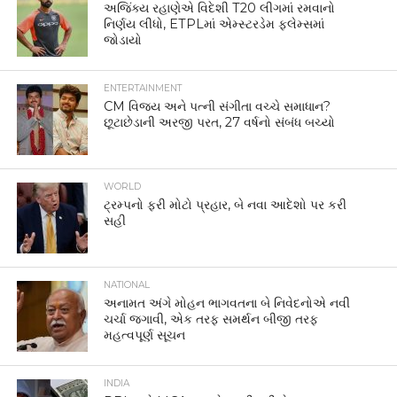
અજિંક્ય રહાણેએ વિદેશી T20 લીગમાં રમવાનો
નિર્ણય લીધો, ETPLમાં એમ્સ્ટરડેમ ફ્લેમ્સમાં
જોડાયો
ENTERTAINMENT
CM વિજય અને પત્ની સંગીતા વચ્ચે સમાધાન?
છૂટાછેડાની અરજી પરત, 27 વર્ષનો સંબંધ બચ્યો
WORLD
ટ્રમ્પનો ફરી મોટો પ્રહાર, બે નવા આદેશો પર કરી
સહી
NATIONAL
અનામત અંગે મોહન ભાગવતના બે નિવેદનોએ નવી
ચર્ચા જગાવી, એક તરફ સમર્થન બીજી તરફ
મહત્વપૂર્ણ સૂચન
INDIA