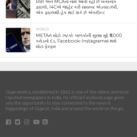
RBI અને MCAના નામે આવી રહી છે ખતરનાક
ફાઇલો, I4Cએ જાહેર કરી સાયબર એડવાઇઝરી,
એક ફાઇલથી હેક થઈ શકે છે એકાઉન્ટ
WORLD
METAને મોટો ઝટકો: બાળકોની સુરક્ષા મુદ્દે ₹5,000
કરોડનો દંડ, Facebook-Instagramમાં થશે
મોટા ફેરફાર
Gujaratmitra, established in 1863, is one of the oldest and most
reputed newspapers in India. Its official Facebook page gives
you the opportunity to stay connected to the news &
happenings of Gujarat, India and around the world on the go.