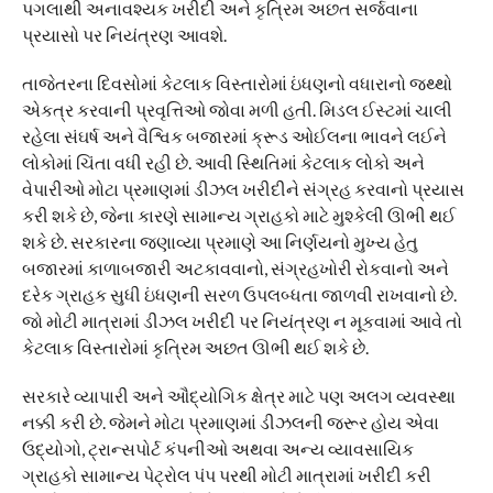
પગલાથી અનાવશ્યક ખરીદી અને કૃત્રિમ અછત સર્જવાના
પ્રયાસો પર નિયંત્રણ આવશે.
તાજેતરના દિવસોમાં કેટલાક વિસ્તારોમાં ઇંધણનો વધારાનો જથ્થો
એકત્ર કરવાની પ્રવૃત્તિઓ જોવા મળી હતી. મિડલ ઈસ્ટમાં ચાલી
રહેલા સંઘર્ષ અને વૈશ્વિક બજારમાં ક્રૂડ ઓઈલના ભાવને લઈને
લોકોમાં ચિંતા વધી રહી છે. આવી સ્થિતિમાં કેટલાક લોકો અને
વેપારીઓ મોટા પ્રમાણમાં ડીઝલ ખરીદીને સંગ્રહ કરવાનો પ્રયાસ
કરી શકે છે, જેના કારણે સામાન્ય ગ્રાહકો માટે મુશ્કેલી ઊભી થઈ
શકે છે. સરકારના જણાવ્યા પ્રમાણે આ નિર્ણયનો મુખ્ય હેતુ
બજારમાં કાળાબજારી અટકાવવાનો, સંગ્રહખોરી રોકવાનો અને
દરેક ગ્રાહક સુધી ઇંધણની સરળ ઉપલબ્ધતા જાળવી રાખવાનો છે.
જો મોટી માત્રામાં ડીઝલ ખરીદી પર નિયંત્રણ ન મૂકવામાં આવે તો
કેટલાક વિસ્તારોમાં કૃત્રિમ અછત ઊભી થઈ શકે છે.
સરકારે વ્યાપારી અને ઔદ્યોગિક ક્ષેત્ર માટે પણ અલગ વ્યવસ્થા
નક્કી કરી છે. જેમને મોટા પ્રમાણમાં ડીઝલની જરૂર હોય એવા
ઉદ્યોગો, ટ્રાન્સપોર્ટ કંપનીઓ અથવા અન્ય વ્યાવસાયિક
ગ્રાહકો સામાન્ય પેટ્રોલ પંપ પરથી મોટી માત્રામાં ખરીદી કરી