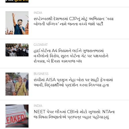
INDIA
સપ્ટેમ્બરથી દેશભરમાં CJPનું મોટું અભિયાન: ‘ક્યા
બોલતી પબ્લિક’ નામે જનતા વચ્ચે જશે પાર્ટી
GUJARAT
હાઈકોર્ટના A4 નિયમને લઈને ગુજરાતભરમાં
વકીલોનો વિરોધ, સુરત કોર્ટના ગેટ પર પક્ષકારોને
રોકાયા, બે દિવસ કામકાજ બંધ
BUSINESS
રાંચીમાં AISA પ્રમુખ નેહા બોરા પર શાહી ફેંકવામાં
આવી, વિદ્યાર્થીઓ પ્રદર્શન કરવા નિકળ્યા હતા
INDIA
NEET પેપર લીકમાં CBIનો મોટો ખુલાસો: NTAના
જ વિષય નિષ્ણાતોએ પ્રશ્નપત્ર બહાર પહોંચાડ્યું