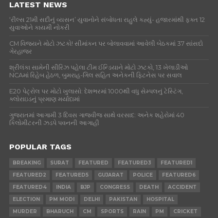
LATEST NEWS
‘રીલ્સ 21મી સદીનું વ્યસન’ યુવાનોને સંબોધતા રાહુલે કહ્યું- હજારમાંથી ફક્ત 12
યુવાઓને કાયમી નોકરી
CM વિજયને મોટો ઝટકો! સીમાંકન પર બોલાવવામાં આવેલી બેઠકમાં 37 સાંસદો
ગેરહાજર
શ્રીલંકા સામેની સીરિઝ પહેલા ટીમ ઈન્ડિયાને મોટો ઝટકો, 13 ખેલાડીઓ
NCAમાં રિહેબ હેઠળ, બુમરાહ-ગિલ સહિત અનેકની ફિટનેસ પર સવાલ
E20 પેટ્રોલ પર મોટો ખુલાસો: દેશભરમાં 1000થી વધુ સેમ્પલનું ટેસ્ટિંગ,
ક્લોરાઇડનું પ્રમાણ મર્યાદામાં
ગુજરાતમાં આગામી 3 દિવસ ગાજવીજ સાથે વરસાદ: અનેક શહેરોમાં 40
કિલોમીટરની ઝડપે પવનની આગાહી
POPULAR TAGS
BREAKING
SURAT
FEATURED
FEATURED3
FEATURED1
FEATURED2
FEATURED5
GUJARAT
POLICE
FEATURED6
FEATURED4
INDIA
BJP
CONGRESS
DEATH
ACCIDENT
ELECTION
PM MODI
DELHI
PAKISTAN
HOSPITAL
MURDER
BHARUCH
CM
SPORTS
RAIN
PM
CRICKET