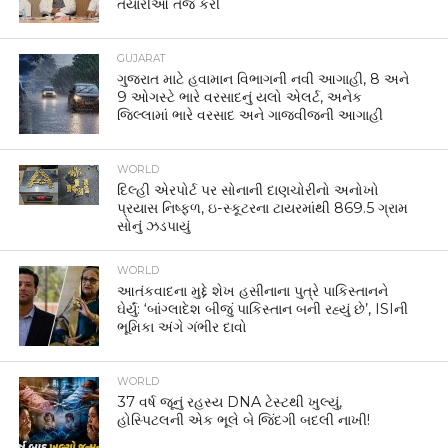
તૈયારીઓ તેજ કરી
GUJARAT
ગુજરાત માટે હવામાન વિભાગની નવી આગાહી, 8 અને
9 ઓગસ્ટે ભારે વરસાદનું યલો એલર્ટ, અનેક
જિલ્લામાં ભારે વરસાદ અને ગાજવીજની આગાહી
WORLD
દિલ્હી એરપોર્ટ પર સોનાની દાણચોરીનો અનોખો
પ્રયાસ નિષ્ફળ, ઇ-સ્કૂટરના ટાયરમાંથી 869.5 ગ્રામ
સોનું ઝડપાયું
WORLD
આતંકવાદના મુદ્દે શેખ હસીનાના પુત્રે પાકિસ્તાનને
ઘેર્યું: ‘બાંગ્લાદેશ બીજું પાકિસ્તાન બની રહ્યું છે’, ISIની
ભૂમિકા અંગે ગંભીર દાવો
WORLD
37 વર્ષ જૂનું રહસ્ય DNA ટેસ્ટથી ખુલ્યું,
હોસ્પિટલની એક ભૂલે બે જિંદગી બદલી નાખી!