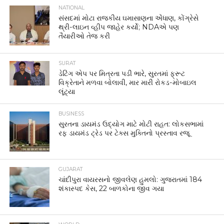
NATIONAL
સંસદમાં મોટા રાજકીય ઘમાસાણના એંધાણ, કોંગ્રેસે
થ્રી-લાઇન વ્હીપ જાહેર કર્યો; NDAએ પણ
તૈયારીઓ તેજ કરી
SURAT
ડેટિંગ એપ પર મિત્રતા પડી ભારે, સુરતમાં ફ્રૂટ
વિક્રેતાને મળવા બોલાવી, માર મારી રોકડ-મોબાઇલ
લૂંટ્યા
BUSINESS
સુરતના ડાયમંડ ઉદ્યોગ માટે મોટી રાહત: લોકસભામાં
રફ ડાયમંડ ટ્રેડ પર ટેક્સ મુક્તિનો પ્રસ્તાવ રજૂ
GUJARAT
ચાંદીપુરા વાયરસનો જીવલેણ હુમલો: ગુજરાતમાં 184
શંકાસ્પદ કેસ, 22 બાળકોના જીવ ગયા