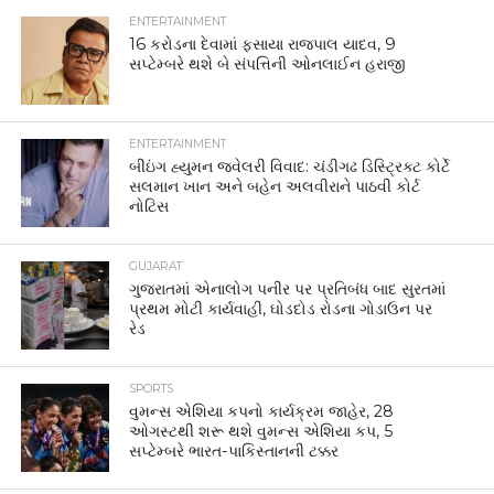
ENTERTAINMENT
16 કરોડના દેવામાં ફસાયા રાજપાલ યાદવ, 9
સપ્ટેમ્બરે થશે બે સંપત્તિની ઓનલાઈન હરાજી
ENTERTAINMENT
બીઇંગ હ્યુમન જ્વેલરી વિવાદ: ચંડીગઢ ડિસ્ટ્રિક્ટ કોર્ટે
સલમાન ખાન અને બહેન અલવીરાને પાઠવી કોર્ટ
નોટિસ
GUJARAT
ગુજરાતમાં એનાલોગ પનીર પર પ્રતિબંધ બાદ સુરતમાં
પ્રથમ મોટી કાર્યવાહી, ઘોડદોડ રોડના ગોડાઉન પર
રેડ
SPORTS
વુમન્સ એશિયા કપનો કાર્યક્રમ જાહેર, 28
ઓગસ્ટથી શરૂ થશે વુમન્સ એશિયા કપ, 5
સપ્ટેમ્બરે ભારત-પાકિસ્તાનની ટક્કર