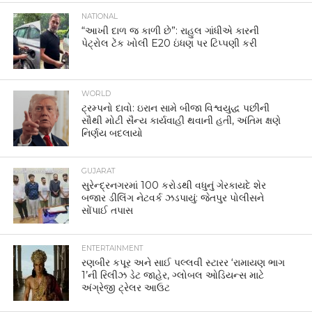
NATIONAL
“આખી દાળ જ કાળી છે”: રાહુલ ગાંધીએ કારની
પેટ્રોલ ટેંક ખોલી E20 ઇંધણ પર ટિપ્પણી કરી
WORLD
ટ્રમ્પનો દાવો: ઇરાન સામે બીજા વિશ્વયુદ્ધ પછીની
સૌથી મોટી સૈન્ય કાર્યવાહી થવાની હતી, અંતિમ ક્ષણે
નિર્ણય બદલાયો
GUJARAT
સુરેન્દ્રનગરમાં 100 કરોડથી વધુનું ગેરકાયદે શેર
બજાર ડીલિંગ નેટવર્ક ઝડપાયું: જેતપુર પોલીસને
સોંપાઈ તપાસ
ENTERTAINMENT
રણબીર કપૂર અને સાઈ પલ્લવી સ્ટારર ‘રામાયણ ભાગ
1’ની રિલીઝ ડેટ જાહેર, ગ્લોબલ ઓડિયન્સ માટે
અંગ્રેજી ટ્રેલર આઉટ