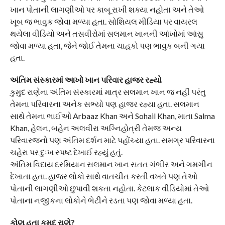
ખાન પોતાની લાગણીઓ પર કાબૂ રાખી શક્યા નહોતા અને તેઓ
ખૂબ જ ભાવુક જોવા મળ્યા હતા. સોશિયલ મીડિયા પર વાયરલ
થયેલા વીડિયો અને તસવીરોમાં સલમાન ખાનની આંખોમાં આંસુ
જોવા મળ્યા હતા, જેને જોઈ તેમના ચાહકો પણ ભાવુક બની ગયા
હતા.
અંતિમ સંસ્કારમાં આખો ખાન પરિવાર હાજર રહ્યો
કુમુદ રાણેના અંતિમ સંસ્કારમાં માત્ર સલમાન ખાન જ નહીં પરંતુ
તેમના પરિવારના અનેક સભ્યો પણ હાજર રહ્યા હતા. સલમાન
સાથે તેમના ભાઈઓ Arbaaz Khan અને Sohail Khan, માતા Salma
Khan, હેલન, બહેન અલવીરા અગ્નિહોત્રી તેમજ અન્ય
પરિવારજનો પણ અંતિમ દર્શન માટે પહોંચ્યા હતા. સમગ્ર પરિવારના
ચહેરા પર દુઃખ સ્પષ્ટ દેખાઈ રહ્યું હતું.
અંતિમ વિદાય દરમિયાન સલમાન ખાન સતત ગંભીર અને ગમગીન
દેખાતા હતા. હાજર લોકો સાથે વાતચીત કરતી વખતે પણ તેઓ
પોતાની લાગણીઓ છુપાવી શકતા નહોતા. કેટલાક વીડિયોમાં તેઓ
પોતાના નજીકના લોકોને ભેટીને રડતા પણ જોવા મળ્યા હતા.
કોણ હતા કુમુદ રાણે?