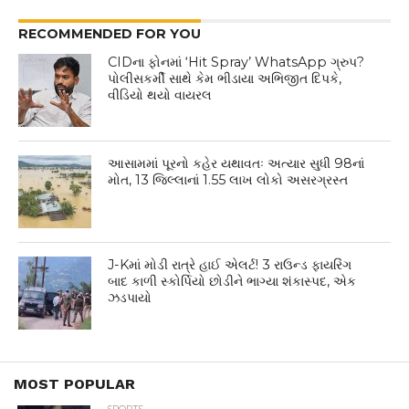
RECOMMENDED FOR YOU
CIDના ફોનમાં ‘Hit Spray’ WhatsApp ગ્રુપ?
પોલીસકર્મી સાથે કેમ ભીડાયા અભિજીત દિપકે,
વીડિયો થયો વાયરલ
આસામમાં પૂરનો કહેર યથાવતઃ અત્યાર સુધી 98નાં
મોત, 13 જિલ્લાનાં 1.55 લાખ લોકો અસરગ્રસ્ત
J-Kમાં મોડી રાત્રે હાઈ એલર્ટ! 3 રાઉન્ડ ફાયરિંગ
બાદ કાળી સ્કોર્પિયો છોડીને ભાગ્યા શંકાસ્પદ, એક
ઝડપાયો
MOST POPULAR