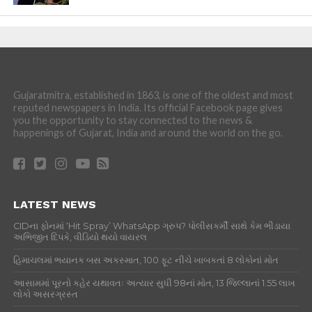
Gujaratmitra, established in 1863, is one of the oldest and most
reputed newspapers in India. Its official Facebook page gives
you the opportunity to stay connected to the news &
happenings of Gujarat, India and around the world on the go.
LATEST NEWS
CIDના ફોનમાં ‘Hit Spray’ WhatsApp ગ્રુપ? પોલીસકર્મી સાથે કેમ ભીડાયા
અભિજીત દિપકે, વીડિયો થયો વાયરલ
હિમાચલમાં ભયાનક બસ અકસ્માત, 100 ફૂટ નીચે ખાબકતાં 8 લોકોનાં મોત
આસામમાં પૂરનો કહેર યથાવતઃ અત્યાર સુધી 98નાં મોત, 13 જિલ્લાનાં 1.55 લાખ
લોકો અસરગ્રસ્ત