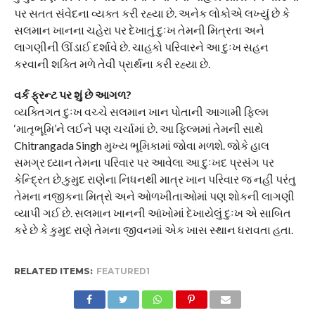
પર સતત સંવેદના વ્યક્ત કરી રહ્યા છે. અનેક લોકોએ લખ્યું છે કે
સલમાન ખાનના ચહેરા પર દેખાતું દુઃખ તેમની મિત્રતા અને
લાગણીની ઊંડાઈ દર્શાવે છે. ચાહકો પરિવારને આ દુઃખ સહન
કરવાની શક્તિ મળે તેવી પ્રાર્થના કરી રહ્યા છે.
વર્ક ફ્રન્ટ પર શું છે આગળ?
વ્યક્તિગત દુઃખ વચ્ચે સલમાન ખાન પોતાની આગામી ફિલ્મ
‘માતૃભૂમિ’ને લઈને પણ ચર્ચામાં છે. આ ફિલ્મમાં તેમની સાથે
Chitrangada Singh મુખ્ય ભૂમિકામાં જોવા મળશે. જોકે હાલ
સમગ્ર ધ્યાન તેમના પરિવાર પર આવેલા આ દુઃખદ પ્રસંગ પર
કેન્દ્રિત છે.કુમુદ રાણેના નિધનથી માત્ર ખાન પરિવાર જ નહીં પરંતુ
તેમના નજીકના મિત્રો અને ઓળખીતાઓમાં પણ શોકની લાગણી
વ્યાપી ગઈ છે. સલમાન ખાનની આંખોમાં દેખાયેલું દુઃખ એ સાબિત
કરે છે કે કુમુદ રાણે તેમના જીવનમાં એક ખાસ સ્થાન ધરાવતા હતા.
RELATED ITEMS:
FEATURED1