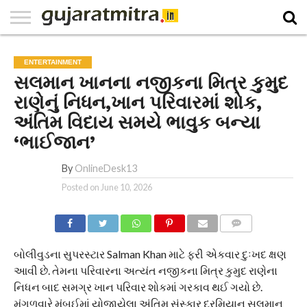
E-
PAPER
NATIONAL
WORLD
BUSINESS
SPORTS
GUJARAT
OPINION
MORE
ENTERTAINMENT
સલમાન ખાનના નજીકના મિત્ર કુમુદ
રાણેનું નિધન,ખાન પરિવારમાં શોક,
અંતિમ વિદાય સમયે ભાવુક બન્યા
‘ભાઈજાન’
By
OnlineDesk13
Posted on
June 10, 2026
COMMENTS
બોલીવુડના સુપરસ્ટાર Salman Khan માટે ફરી એકવાર દુઃખદ ક્ષણ
આવી છે. તેમના પરિવારના અત્યંત નજીકના મિત્ર કુમુદ રાણેના
નિધન બાદ સમગ્ર ખાન પરિવાર શોકમાં ગરકાવ થઈ ગયો છે.
મંગળવારે મુંબઈમાં યોજાયેલા અંતિમ સંસ્કાર દરમિયાન સલમાન