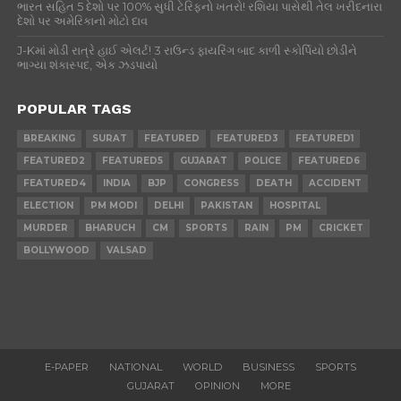
ભારત સહિત 5 દેશો પર 100% સુધી ટેરિફનો ખતરો! રશિયા પાસેથી તેલ ખરીદનારા
દેશો પર અમેરિકાનો મોટો દાવ
J-Kમાં મોડી રાત્રે હાઈ એલર્ટ! 3 રાઉન્ડ ફાયરિંગ બાદ કાળી સ્કોર્પિયો છોડીને
ભાગ્યા શંકાસ્પદ, એક ઝડપાયો
POPULAR TAGS
BREAKING
SURAT
FEATURED
FEATURED3
FEATURED1
FEATURED2
FEATURED5
GUJARAT
POLICE
FEATURED6
FEATURED4
INDIA
BJP
CONGRESS
DEATH
ACCIDENT
ELECTION
PM MODI
DELHI
PAKISTAN
HOSPITAL
MURDER
BHARUCH
CM
SPORTS
RAIN
PM
CRICKET
BOLLYWOOD
VALSAD
E-PAPER
NATIONAL
WORLD
BUSINESS
SPORTS
GUJARAT
OPINION
MORE