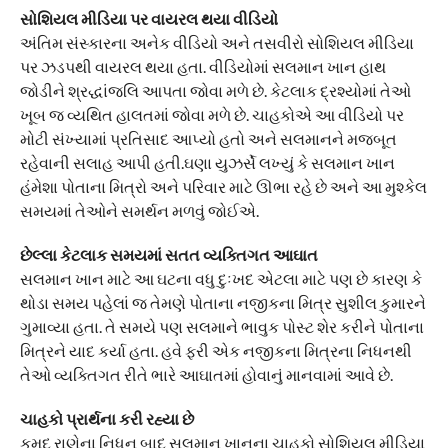
સોશિયલ મીડિયા પર વાયરલ થયા વીડિયો
અંતિમ સંસ્કારના અનેક વીડિયો અને તસવીરો સોશિયલ મીડિયા
પર ઝડપથી વાયરલ થયા હતા. વીડિયોમાં સલમાન ખાન હાથ
જોડીને શ્રદ્ધાંજલિ આપતા જોવા મળે છે. કેટલાક દ્રશ્યોમાં તેઓ
ખૂબ જ વ્યથિત હાલતમાં જોવા મળે છે. ચાહકોએ આ વીડિયો પર
મોટી સંખ્યામાં પ્રતિસાદ આપ્યો હતો અને સલમાનને મજબૂત
રહેવાની સલાહ આપી હતી.ઘણા યુઝર્સે લખ્યું કે સલમાન ખાન
હંમેશા પોતાના મિત્રો અને પરિવાર માટે ઊભા રહે છે અને આ મુશ્કેલ
સમયમાં તેઓને સમર્થન મળવું જોઈએ.
છેલ્લા કેટલાક સમયમાં સતત વ્યક્તિગત આઘાત
સલમાન ખાન માટે આ ઘટના વધુ દુઃખદ એટલા માટે પણ છે કારણ કે
થોડા સમય પહેલાં જ તેમણે પોતાના નજીકના મિત્ર સુશીલ કુમારને
ગુમાવ્યા હતા. તે સમયે પણ સલમાને ભાવુક પોસ્ટ શેર કરીને પોતાના
મિત્રને યાદ કર્યા હતા. હવે ફરી એક નજીકના મિત્રના નિધનથી
તેઓ વ્યક્તિગત રીતે ભારે આઘાતમાં હોવાનું માનવામાં આવે છે.
ચાહકો પ્રાર્થના કરી રહ્યા છે
કુમુદ રાણેના નિધન બાદ સલમાન ખાનના ચાહકો સોશિયલ મીડિયા