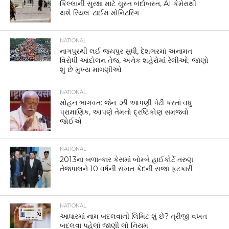
કિલ્લાની સુરક્ષા માટે ચુસ્ત બંદોબસ્ત, AI કેમેરાથી
થશે રિયલ-ટાઈમ મોનિટરિંગ
NATIONAL
નાગપુરથી લઈ જયપુર સુધી, દેશભરમાં અનામત
વિરોધી આંદોલન તેજ, અનેક શહેરોમાં રેલીઓ; જાણો
શું છે મુખ્ય માગણીઓ
NATIONAL
મોહન ભાગવત: જેન-ઝી આપણી પેઢી કરતાં વધુ
પ્રામાણિક, આપણે તેમનો દ્રષ્ટિકોણ સમજવો
જોઈએ
NATIONAL
2013ના બળાત્કાર કેસમાં બોમ્બે હાઈકોર્ટે તરુણ
તેજપાલને 10 વર્ષની સખત કેદની સજા ફટકારી
NATIONAL
આધારમાં નામ બદલવાની લિમિટ શું છે? ત્રીજી વખત
બદલવા પહેલાં જાણી લો નિયમ