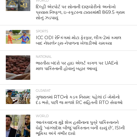
WORLD
દિલ્હી એરપોર્ટ પર સોનાની દાણચોરીનો અનોખો
પ્રયાસ નિષ્ફળ, ઇ-સ્કૂટરના ટાયરમાંથી 869.5 ગ્રામ
સોનું ઝડપાયું
SPORTS
ICC ODI રેન્કિંગમાં મોટા ફેરફાર, લીગ-2માં કમાલ
બાદ નેધરલેન્ડ્સ-નેપાળના ખેલાડીઓ ચમક્યા
NATIONAL
ભારતીય બંદરો પર હાઇ એલર્ટ કાગળ પર UAEનો
માલ પાકિસ્તાની હોવાનું બહાર આવ્યું
GUJARAT
ગુજરાતમાં RTOનો કડક નિયમ: પહેલાં ઈ-મેમોનો
દંડ ભરો, પછી જ મળશે RC સહિતની RTO સેવાઓ
WORLD
આતંકવાદના મુદ્દે શેખ હસીનાના પુત્રે પાકિસ્તાનને
ઘેર્યું: ‘બાંગ્લાદેશ બીજું પાકિસ્તાન બની રહ્યું છે’, ISIની
ભૂમિકા અંગે ગંભીર દાવો