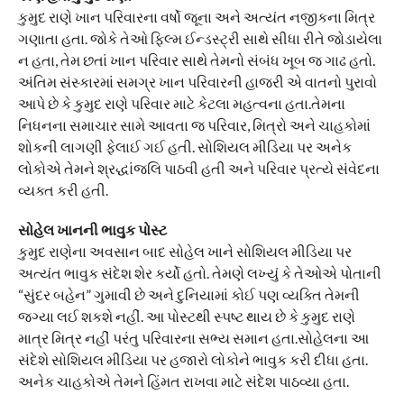
કુમુદ રાણે ખાન પરિવારના વર્ષો જૂના અને અત્યંત નજીકના મિત્ર
ગણાતા હતા. જોકે તેઓ ફિલ્મ ઈન્ડસ્ટ્રી સાથે સીધા રીતે જોડાયેલા
ન હતા, તેમ છતાં ખાન પરિવાર સાથે તેમનો સંબંધ ખૂબ જ ગાઢ હતો.
અંતિમ સંસ્કારમાં સમગ્ર ખાન પરિવારની હાજરી એ વાતનો પુરાવો
આપે છે કે કુમુદ રાણે પરિવાર માટે કેટલા મહત્વના હતા.તેમના
નિધનના સમાચાર સામે આવતા જ પરિવાર, મિત્રો અને ચાહકોમાં
શોકની લાગણી ફેલાઈ ગઈ હતી. સોશિયલ મીડિયા પર અનેક
લોકોએ તેમને શ્રદ્ધાંજલિ પાઠવી હતી અને પરિવાર પ્રત્યે સંવેદના
વ્યક્ત કરી હતી.
સોહેલ ખાનની ભાવુક પોસ્ટ
કુમુદ રાણેના અવસાન બાદ સોહેલ ખાને સોશિયલ મીડિયા પર
અત્યંત ભાવુક સંદેશ શેર કર્યો હતો. તેમણે લખ્યું કે તેઓએ પોતાની
“સુંદર બહેન” ગુમાવી છે અને દુનિયામાં કોઈ પણ વ્યક્તિ તેમની
જગ્યા લઈ શકશે નહીં. આ પોસ્ટથી સ્પષ્ટ થાય છે કે કુમુદ રાણે
માત્ર મિત્ર નહીં પરંતુ પરિવારના સભ્ય સમાન હતા.સોહેલના આ
સંદેશે સોશિયલ મીડિયા પર હજારો લોકોને ભાવુક કરી દીધા હતા.
અનેક ચાહકોએ તેમને હિંમત રાખવા માટે સંદેશ પાઠવ્યા હતા.