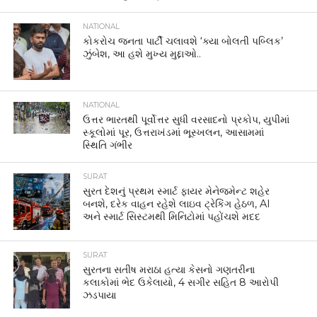
NATIONAL
કોકરોચ જનતા પાર્ટી ચલાવશે ‘ક્યા બોલતી પબ્લિક’
ઝુંબેશ, આ હશે મુખ્ય મુદ્દાઓ..
NATIONAL
ઉત્તર ભારતથી પૂર્વોત્તર સુધી વરસાદનો પ્રકોપ, યુપીમાં
સ્કૂલોમાં પૂર, ઉત્તરાખંડમાં ભૂસ્ખલન, આસામમાં
સ્થિતિ ગંભીર
SURAT
સુરત દેશનું પ્રથમ સ્માર્ટ ફાયર મેનેજમેન્ટ શહેર
બનશે, દરેક વાહન રહેશે લાઇવ ટ્રેકિંગ હેઠળ, AI
અને સ્માર્ટ સિસ્ટમથી મિનિટોમાં પહોંચશે મદદ
SURAT
સુરતના સતીષ મરાઠા હત્યા કેસનો ગણતરીના
કલાકોમાં ભેદ ઉકેલાયો, 4 સગીર સહિત 8 આરોપી
ઝડપાયા