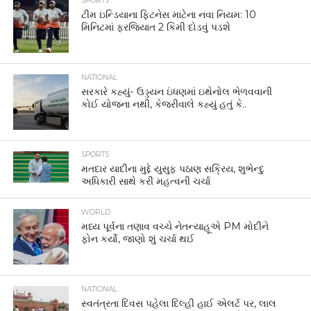
SPORTS
ટીમ ઇન્ડિયાના ફિટનેસ માટેના નવા નિયમ: 10
મિનિટમાં ફરજિયાત 2 કિમી દોડવું પડશે
NATIONAL
સરકારે કહ્યું- ઉડ્ડયન ઇંધણમાં ઇથેનોલ ભેળવવાની
કોઈ યોજના નથી, કેજરીવાલે કહ્યું હતું કે..
SPORTS
મતદાર યાદીના મુદ્દે યુસુફ પઠાણ સક્રિય, શુભેન્દુ
અધિકારી સાથે કરી મહત્વની ચર્ચા
WORLD
મધ્ય પૂર્વના તણાવ વચ્ચે નેતન્યાહૂએ PM મોદીને
ફોન કર્યો, જાણો શું ચર્ચા થઈ
NATIONAL
સ્વતંત્રતા દિવસ પહેલા દિલ્હી હાઈ એલર્ટ પર, લાલ