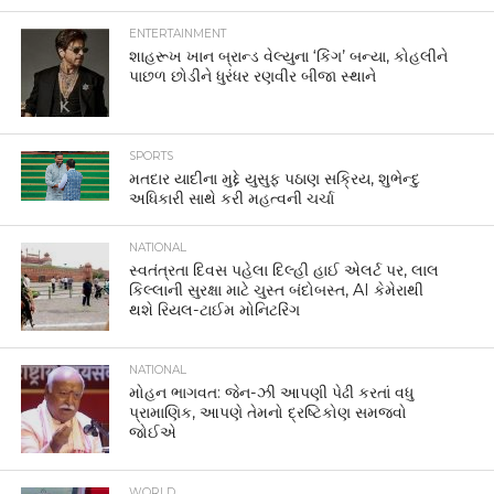
ENTERTAINMENT
શાહરૂખ ખાન બ્રાન્ડ વેલ્યુના ‘કિંગ’ બન્યા, કોહલીને
પાછળ છોડીને ધુરંધર રણવીર બીજા સ્થાને
SPORTS
મતદાર યાદીના મુદ્દે યુસુફ પઠાણ સક્રિય, શુભેન્દુ
અધિકારી સાથે કરી મહત્વની ચર્ચા
NATIONAL
સ્વતંત્રતા દિવસ પહેલા દિલ્હી હાઈ એલર્ટ પર, લાલ
કિલ્લાની સુરક્ષા માટે ચુસ્ત બંદોબસ્ત, AI કેમેરાથી
થશે રિયલ-ટાઈમ મોનિટરિંગ
NATIONAL
મોહન ભાગવત: જેન-ઝી આપણી પેઢી કરતાં વધુ
પ્રામાણિક, આપણે તેમનો દ્રષ્ટિકોણ સમજવો
જોઈએ
WORLD