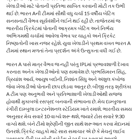
ખેલાડીઓ માટે પોતાની પ્રતિભા સાબિત કરવાની મોટી તક ઉભી
થઈ છે. ભારત Aની ટીમમાં સૌથી વધુ ચર્ચા 15 વર્ષીય બેટિંગ
સનસનાટી વૈભવ સૂર્યવંશીને લઈને થઈ રહી છે. તાજેતરમાં જ
ભારતીય ક્રિકેટમાં પોતાની આક્રમક બેટિંગ અને નિર્ભય
અભિગમથી ચર્ચામાં આવેલા વૈભવ પર ચાહકો અને ક્રિકેટ
નિષ્ણાતોની ખાસ નજર રહેશે. યુવા ખેલાડીને પ્રથમ વખત ભારત A
ટીમમાં સ્થાન મળતાં તેના પ્રદર્શન અંગે ઉત્સુકતા વધી ગઈ છે.
ભારત A પાસે માત્ર વૈભવ જ નહીં પરંતુ IPLમાં પ્રભાવશાળી દેખાવ
કરનારા અનેક ખેલાડીઓનો પણ સમાવેશ છે. પ્રભસિમરન સિંહ,
પ્રિયાંશ આર્ય, આયુષ બદોની, નિશાંત સિંધુ અને અંશુલ કંબોજ
જેવા ખેલાડીઓ પોતાની છાપ છોડવા આતુર છે. બીજી તરફ શ્રીલંકા
A ટીમ પણ અનુભવી અને પ્રતિભાશાળી ખેલાડીઓથી સજ્જ
હોવાથી મુકાબલો રસપ્રદ બનવાની સંભાવના છે. મેચ દામ્બુલાના
રંગીરી દામ્બુલા ઇન્ટરનેશનલ સ્ટેડિયમ ખાતે રમાશે. ભારતીય સમય
અનુસાર મેચ સવારે 10 વાગ્યે શરૂ થશે, જ્યારે ટોસ સવારે 9:30
વાગ્યે થશે. બંને ટીમો શ્રેણીની જીત સાથે શરૂઆત કરવા મેદાનમાં
ઉતરશે. ક્રિકેટ ચાહકો માટે સારા સમાચાર એ છે કે મેચનું લાઈવ
પ્રસારણ ટીવી પર સોની સ્પોર્ટ્સ નેટવર્ક પર કરવામાં આવશે.