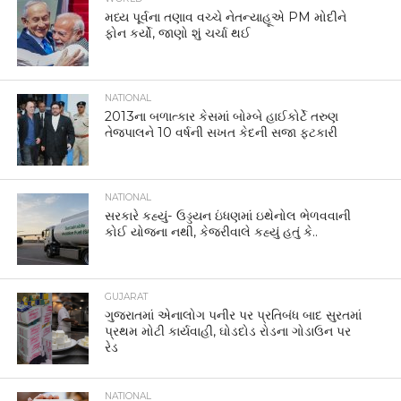
મધ્ય પૂર્વના તણાવ વચ્ચે નેતન્યાહૂએ PM મોદીને
ફોન કર્યો, જાણો શું ચર્ચા થઈ
NATIONAL
2013ના બળાત્કાર કેસમાં બોમ્બે હાઈકોર્ટે તરુણ
તેજપાલને 10 વર્ષની સખત કેદની સજા ફટકારી
NATIONAL
સરકારે કહ્યું- ઉડ્ડયન ઇંધણમાં ઇથેનોલ ભેળવવાની
કોઈ યોજના નથી, કેજરીવાલે કહ્યું હતું કે..
GUJARAT
ગુજરાતમાં એનાલોગ પનીર પર પ્રતિબંધ બાદ સુરતમાં
પ્રથમ મોટી કાર્યવાહી, ઘોડદોડ રોડના ગોડાઉન પર
રેડ
NATIONAL