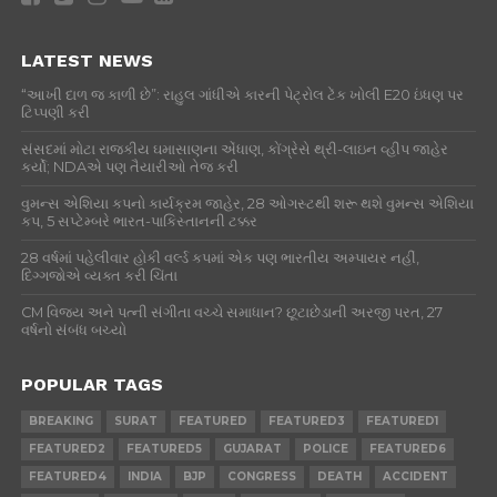
LATEST NEWS
“આખી દાળ જ કાળી છે”: રાહુલ ગાંધીએ કારની પેટ્રોલ ટેંક ખોલી E20 ઇંધણ પર
ટિપ્પણી કરી
સંસદમાં મોટા રાજકીય ઘમાસાણના એંધાણ, કોંગ્રેસે થ્રી-લાઇન વ્હીપ જાહેર
કર્યો; NDAએ પણ તૈયારીઓ તેજ કરી
વુમન્સ એશિયા કપનો કાર્યક્રમ જાહેર, 28 ઓગસ્ટથી શરૂ થશે વુમન્સ એશિયા
કપ, 5 સપ્ટેમ્બરે ભારત-પાકિસ્તાનની ટક્કર
28 વર્ષમાં પહેલીવાર હોકી વર્લ્ડ કપમાં એક પણ ભારતીય અમ્પાયર નહીં,
દિગ્ગજોએ વ્યક્ત કરી ચિંતા
CM વિજય અને પત્ની સંગીતા વચ્ચે સમાધાન? છૂટાછેડાની અરજી પરત, 27
વર્ષનો સંબંધ બચ્યો
POPULAR TAGS
BREAKING
SURAT
FEATURED
FEATURED3
FEATURED1
FEATURED2
FEATURED5
GUJARAT
POLICE
FEATURED6
FEATURED4
INDIA
BJP
CONGRESS
DEATH
ACCIDENT