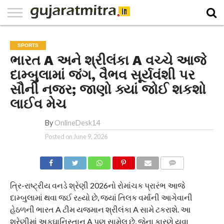
E-
PAPER
NATIONAL
WORLD
BUSINESS
SPORTS
GUJARAT
OPINION
MORE
SPORTS
ભારત A અને શ્રીલંકા A વચ્ચે આજે
દામ્બુલામાં જંગ, વૈભવ સૂર્યવંશી પર
સૌની નજર; જાણો ક્યાં જોઈ શકશો
લાઈવ મેચ
By
OnlineDesk14
Posted on
June 9, 2026
COMMENTS
ત્રિ-રાષ્ટ્રીય વનડે શ્રેણી 2026નો રોમાંચક પ્રારંભ આજે
દામ્બુલામાં થવા જઈ રહ્યો છે, જ્યાં તિલક વર્માની આગેવાની
હેઠળની ભારત A ટીમ યજમાન શ્રીલંકા A સામે ટકરાશે. આ
શ્રેણીમાં અફઘાનિસ્તાન A પણ સામેલ છે, જેના કારણે યુવા