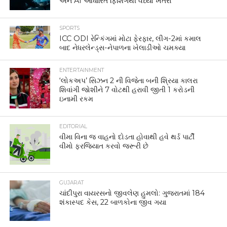
અને AI આધારિત ફિશિંગથી વધ્યો ખતરો
SPORTS
ICC ODI રેન્કિંગમાં મોટા ફેરફાર, લીગ-2માં કમાલ
બાદ નેધરલેન્ડ્સ-નેપાળના ખેલાડીઓ ચમક્યા
ENTERTAINMENT
‘લોકઅપ’ સિઝન 2 ની વિજેતા બની શ્રિયા કાલરા
શિવાંગી જોશીને 7 વોટથી હરાવી જીતી 1 કરોડની
ઇનામી રકમ
EDITORIAL
વીમા વિના જ વાહનો દોડતા હોવાથી હવે થર્ડ પાર્ટી
વીમો ફરજિયાત કરવો જરૂરી છે
GUJARAT
ચાંદીપુરા વાયરસનો જીવલેણ હુમલો: ગુજરાતમાં 184
શંકાસ્પદ કેસ, 22 બાળકોના જીવ ગયા