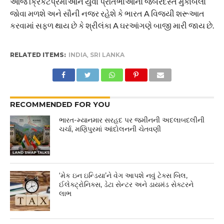
આજે ક્રિકેટપ્રેમીઓને યુવા પ્રતિભાઓનો જબરદસ્ત મુકાબલો
જોવા મળશે અને સૌની નજર રહેશે કે ભારત A વિજયી શરૂઆત
કરવામાં સફળ થાય છે કે શ્રીલંકા A ઘરઆંગણે બાજી મારી જાય છે.
RELATED ITEMS:
INDIA
,
SRI LANKA
RECOMMENDED FOR YOU
ભારત-મ્યાનમાર સરહદ પર જમીનની અદલાબદલીની
ચર્ચા, મણિપુરમાં આંદોલનની ચેતવણી
‘મેક ઇન ઇન્ડિયા’ને વેગ આપશે નવું ટેક્સ બિલ,
ઈલેક્ટ્રોનિક્સ, ડેટા સેન્ટર અને ડાયમંડ સેક્ટરને
લાભ