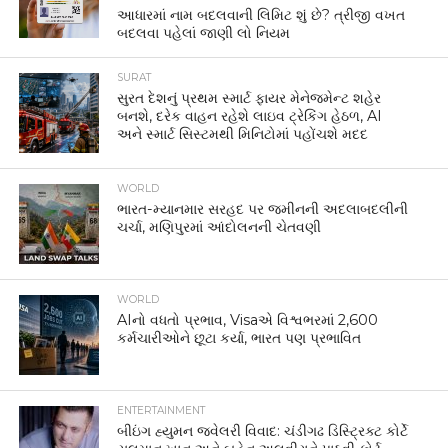
આધારમાં નામ બદલવાની લિમિટ શું છે? ત્રીજી વખત
બદલવા પહેલાં જાણી લો નિયમ
SURAT
સુરત દેશનું પ્રથમ સ્માર્ટ ફાયર મેનેજમેન્ટ શહેર
બનશે, દરેક વાહન રહેશે લાઇવ ટ્રેકિંગ હેઠળ, AI
અને સ્માર્ટ સિસ્ટમથી મિનિટોમાં પહોંચશે મદદ
WORLD
ભારત-મ્યાનમાર સરહદ પર જમીનની અદલાબદલીની
ચર્ચા, મણિપુરમાં આંદોલનની ચેતવણી
WORLD
AIનો વધતો પ્રભાવ, Visaએ વિશ્વભરમાં 2,600
કર્મચારીઓને છૂટા કર્યા, ભારત પણ પ્રભાવિત
ENTERTAINMENT
બીઇંગ હ્યુમન જ્વેલરી વિવાદ: ચંડીગઢ ડિસ્ટ્રિક્ટ કોર્ટે