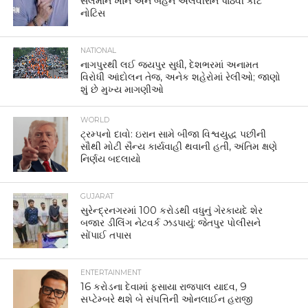
સલમાન ખાન અને બહેન અલવીરાને પાઠવી કોર્ટ
નોટિસ
NATIONAL
નાગપુરથી લઈ જયપુર સુધી, દેશભરમાં અનામત
વિરોધી આંદોલન તેજ, અનેક શહેરોમાં રેલીઓ; જાણો
શું છે મુખ્ય માગણીઓ
WORLD
ટ્રમ્પનો દાવો: ઇરાન સામે બીજા વિશ્વયુદ્ધ પછીની
સૌથી મોટી સૈન્ય કાર્યવાહી થવાની હતી, અંતિમ ક્ષણે
નિર્ણય બદલાયો
GUJARAT
સુરેન્દ્રનગરમાં 100 કરોડથી વધુનું ગેરકાયદે શેર
બજાર ડીલિંગ નેટવર્ક ઝડપાયું: જેતપુર પોલીસને
સોંપાઈ તપાસ
ENTERTAINMENT
16 કરોડના દેવામાં ફસાયા રાજપાલ યાદવ, 9
સપ્ટેમ્બરે થશે બે સંપત્તિની ઓનલાઈન હરાજી