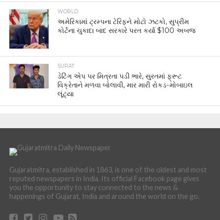
WORLD
અમેરિકામાં ટ્રમ્પના ટેરિફને મોટો ઝટકો, સુપ્રીમ
કોર્ટના ચુકાદા બાદ સરકારે પરત કર્યા $100 અબજ
SURAT
ડેટિંગ એપ પર મિત્રતા પડી ભારે, સુરતમાં ફ્રૂટ
વિક્રેતાને મળવા બોલાવી, માર મારી રોકડ-મોબાઇલ
લૂંટ્યા
Gujaratmitra, established in 1863, is one of the oldest and most
reputed newspapers in India. Its official Facebook page gives
you the opportunity to stay connected to the news &
happenings of Gujarat, India and around the world on the go.