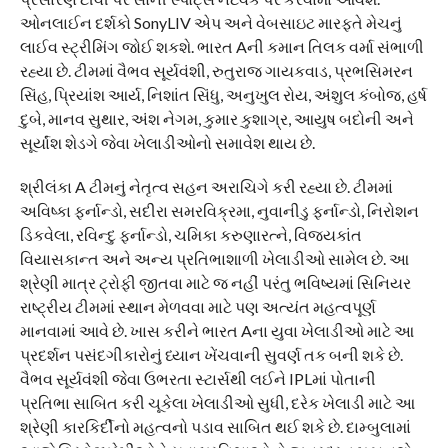
ઓનલાઈન દર્શકો SonyLIV એપ અને વેબસાઇટ મારફતે મેચનું
લાઈવ સ્ટ્રીમિંગ જોઈ શકશે. ભારત Aની કમાન તિલક વર્મા સંભાળી
રહ્યા છે. ટીમમાં વૈભવ સૂર્યવંશી, રુતુરાજ ગાયકવાડ, પ્રભસિમરન
સિંહ, પ્રિયાંશ આર્ય, નિશાંત સિંધુ, અનુખુલ રોય, અંશુલ કંબોજ, હર્ષ
દુબે, માનવ સુથાર, અંશ નેગમ, કુમાર કુશાગ્ર, આયુષ બદોની અને
સૂર્યાંશ શેડગે જેવા ખેલાડીઓનો સમાવેશ થાય છે.
શ્રીલંકા A ટીમનું નેતૃત્વ સહન અરાચિગે કરી રહ્યા છે. ટીમમાં
અવિષ્કા ફર્નાન્ડો, સદીરા સમરવિક્રમા, નુવાનીડુ ફર્નાન્ડો, નિરોશન
ડિકવેલા, રવિન્દુ ફર્નાન્ડો, ચમિકા કરુણારત્ને, વિજયકાંત
વિયાસકાન્ત અને અન્ય પ્રતિભાશાળી ખેલાડીઓ સામેલ છે. આ
શ્રેણી માત્ર ટ્રોફી જીતવા માટે જ નહીં પરંતુ ભવિષ્યમાં સિનિયર
રાષ્ટ્રીય ટીમમાં સ્થાન મેળવવા માટે પણ અત્યંત મહત્વપૂર્ણ
માનવામાં આવે છે. ખાસ કરીને ભારત Aના યુવા ખેલાડીઓ માટે આ
પ્રદર્શન પસંદગીકારોનું ધ્યાન ખેંચવાની સુવર્ણ તક બની શકે છે.
વૈભવ સૂર્યવંશી જેવા ઉભરતા સ્ટાર્સથી લઈને IPLમાં પોતાની
પ્રતિભા સાબિત કરી ચૂકેલા ખેલાડીઓ સુધી, દરેક ખેલાડી માટે આ
શ્રેણી કારકિર્દીનો મહત્વનો પડાવ સાબિત થઈ શકે છે. દામ્બુલામાં