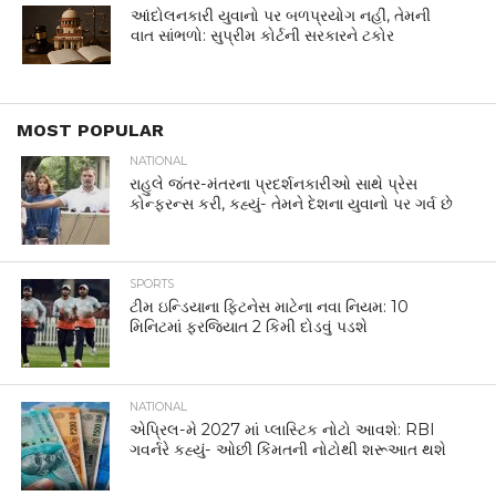
આંદોલનકારી યુવાનો પર બળપ્રયોગ નહીં, તેમની
વાત સાંભળો: સુપ્રીમ કોર્ટની સરકારને ટકોર
MOST POPULAR
NATIONAL
રાહુલે જંતર-મંતરના પ્રદર્શનકારીઓ સાથે પ્રેસ
કોન્ફરન્સ કરી, કહ્યું- તેમને દેશના યુવાનો પર ગર્વ છે
SPORTS
ટીમ ઇન્ડિયાના ફિટનેસ માટેના નવા નિયમ: 10
મિનિટમાં ફરજિયાત 2 કિમી દોડવું પડશે
NATIONAL
એપ્રિલ-મે 2027 માં પ્લાસ્ટિક નોટો આવશે: RBI
ગવર્નરે કહ્યું- ઓછી કિંમતની નોટોથી શરૂઆત થશે