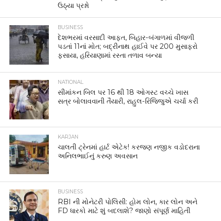
ઉઠ્યા પ્રશ્નો
BUSINESS
દેશભરમાં વરસાદી આફત, બિહાર-બંગાળમાં વીજળી
પડતાં 11નાં મોત; બદ્રીનાથ હાઈવે પર 200 મુસાફરો
ફસાયા, હરિયાણામાં રસ્તા તળાવ બન્યા
NATIONAL
સીમાંકન બિલ પર 16 થી 18 ઓગસ્ટ વચ્ચે ખાસ
સત્ર બોલાવવાની તૈયારી, રાહુલ-રિજિજુએ ચર્ચા કરી
KARJAN
ચાલતી ટ્રેનમાં હાર્ટ એટેક! કરજણ નજીક વડોદરાના
અનિલભાઈનું કરુણ અવસાન
BUSINESS
RBI ની મોનેટરી પોલિસી: હોમ લોન, કાર લોન અને
FD ધારકો માટે શું બદલાશે? જાણો સંપૂર્ણ માહિતી