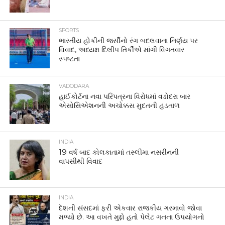
SPORTS
ભારતીય હોકીની જર્સીનો રંગ બદલવાના નિર્ણય પર
વિવાદ, અધ્યક્ષ દિલીપ તિર્કીએ માંગી વિગતવાર
સ્પષ્ટતા
VADODARA
હાઈકોર્ટના નવા પરિપત્રના વિરોધમાં વડોદરા બાર
એસોસિએશનની અચોક્કસ મુદતની હડતાળ
INDIA
19 વર્ષ બાદ કોલકાતામાં તસ્લીમા નસરીનની
વાપસીથી વિવાદ
INDIA
દેશની સંસદમાં ફરી એકવાર રાજકીય ગરમાવો જોવા
મળ્યો છે. આ વખતે મુદ્દો હતો પેલેટ ગનના ઉપયોગનો