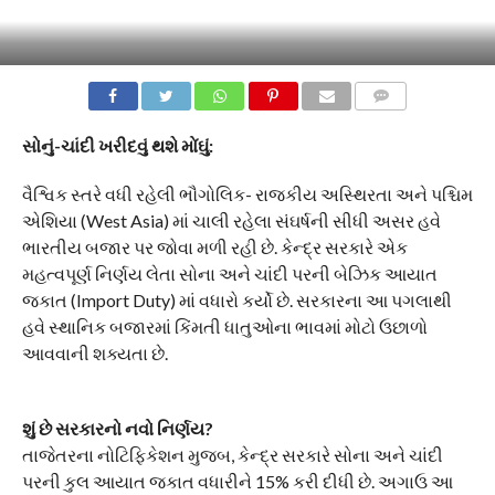
COMMENTS
સોનું-ચાંદી ખરીદવું થશે મોંઘું:
વૈશ્વિક સ્તરે વધી રહેલી ભૌગોલિક- રાજકીય અસ્થિરતા અને પશ્ચિમ
એશિયા (West Asia) માં ચાલી રહેલા સંઘર્ષની સીધી અસર હવે
ભારતીય બજાર પર જોવા મળી રહી છે. કેન્દ્ર સરકારે એક
મહત્વપૂર્ણ નિર્ણય લેતા સોના અને ચાંદી પરની બેઝિક આયાત
જકાત (Import Duty) માં વધારો કર્યો છે. સરકારના આ પગલાથી
હવે સ્થાનિક બજારમાં કિંમતી ધાતુઓના ભાવમાં મોટો ઉછાળો
આવવાની શક્યતા છે.
શું છે સરકારનો નવો નિર્ણય?
​તાજેતરના નોટિફિકેશન મુજબ, કેન્દ્ર સરકારે સોના અને ચાંદી
પરની કુલ આયાત જકાત વધારીને 15% કરી દીધી છે. અગાઉ આ