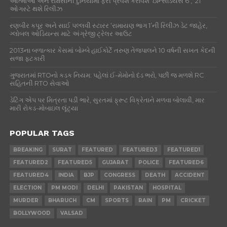
આત્માઓ અને રાક્ષસોની દુનિયામાં ફરી પ્રવેશ કરાવશે ‘ઇન્સિડિયસ 6’, ’21
ઓગસ્ટે થશે રિલીઝ
રણબીર કપૂર અને સાઈ પલ્લવી સ્ટારર ‘રામાયણ ભાગ 1’ની રિલીઝ ડેટ જાહેર,
ગ્લોબલ ઓડિયન્સ માટે અંગ્રેજી ટ્રેલર આઉટ
2013ના બળાત્કાર કેસમાં બોમ્બે હાઈકોર્ટે તરુણ તેજપાલને 10 વર્ષની સખત કેદની
સજા ફટકારી
ગુજરાતમાં RTOનો કડક નિયમ: પહેલાં ઈ-મેમોનો દંડ ભરો, પછી જ મળશે RC
સહિતની RTO સેવાઓ
ડેટિંગ એપ પર મિત્રતા પડી ભારે, સુરતમાં ફ્રૂટ વિક્રેતાને મળવા બોલાવી, માર
મારી રોકડ-મોબાઇલ લૂંટ્યા
POPULAR TAGS
BREAKING
SURAT
FEATURED
FEATURED3
FEATURED1
FEATURED2
FEATURED5
GUJARAT
POLICE
FEATURED6
FEATURED4
INDIA
BJP
CONGRESS
DEATH
ACCIDENT
ELECTION
PM MODI
DELHI
PAKISTAN
HOSPITAL
MURDER
BHARUCH
CM
SPORTS
RAIN
PM
CRICKET
BOLLYWOOD
VALSAD