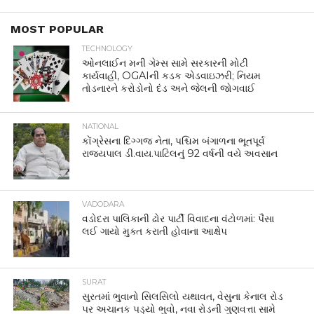
MOST POPULAR
TECHNOLOGY
ઓનલાઈન મની ગેમ્સ સામે સરકારની મોટી
કાર્યવાહી, OGAIની કડક એડવાઇઝરી; નિયમ
તોડનારને કરોડોનો દંડ અને જેલની જોગવાઈ
NATIONAL
કોંગ્રેસના દિગ્ગજ નેતા, પશ્ચિમ બંગાળના ભૂતપૂર્વ
રાજ્યપાલ ડી.વાય.પાટિલનું 92 વર્ષની વયે અવસાન
VADODARA
વડોદરા પાલિકાની ઢોર પાર્ટી વિવાદના વંટોળમાં: પૈસા
લઈ ગાયો મુક્ત કરાતી હોવાના આક્ષેપ
SURAT
સુરતમાં ભુવાનો સિલસિલો યથાવત, વેસુના કેનાલ રોડ
પર અચાનક પડ્યો ભુવો, નવા રોડની ગુણવત્તા સામે