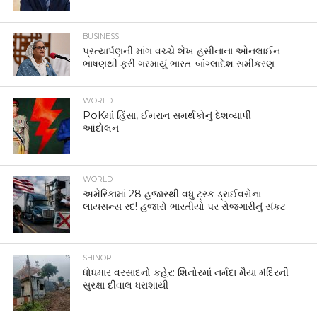
BUSINESS
પ્રત્યાર્પણની માંગ વચ્ચે શેખ હસીનાના ઓનલાઈન
ભાષણથી ફરી ગરમાયું ભારત-બાંગ્લાદેશ સમીકરણ
WORLD
PoKમાં હિંસા, ઈમરાન સમર્થકોનું દેશવ્યાપી
આંદોલન
WORLD
અમેરિકામાં 28 હજારથી વધુ ટ્રક ડ્રાઈવરોના
લાયસન્સ રદ! હજારો ભારતીયો પર રોજગારીનું સંકટ
SHINOR
ધોધમાર વરસાદનો કહેર: શિનોરમાં નર્મદા મૈયા મંદિરની
સુરક્ષા દીવાલ ધરાશાયી