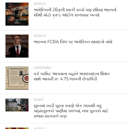
WORLD
અમેરિકાની ટેરિફની ધમકી વચ્ચે પણ રશિયા ભારતનો
સૌથી મોટો ક્રૂડ ઓઈલ સપ્લાયર બન્યો
WORLD
ભારતના FCRA બિલ પર અમેરિકન સાંસદનો વાંધો
VADODARA
વર્ક પરમિટ આપવાના બહાને અમદાવાદના શિક્ષક
સાથે આચરી રૂ. 4.75 લાખની છેતરપિંડી
SURAT
સુરતમાં ખાડી પૂરના કારણે એક લાખથી વધુ
પાઠ્યપુસ્તકો પાણીમાં પલળ્યાં, નવા પુસ્તકો માટે
રાજ્ય સરકારને પત્ર
WORLD