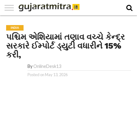
E-
PAPER
NATIONAL
WORLD
BUSINESS
SPORTS
GUJARAT
OPINION
MORE
INDIA
​પશ્ચિમ એશિયામાં તણાવ વચ્ચે કેન્દ્ર
સરકારે ઈમ્પોર્ટ ડ્યુટી વધારીને 15%
કરી,
By
OnlineDesk13
Posted on
May 13, 2026