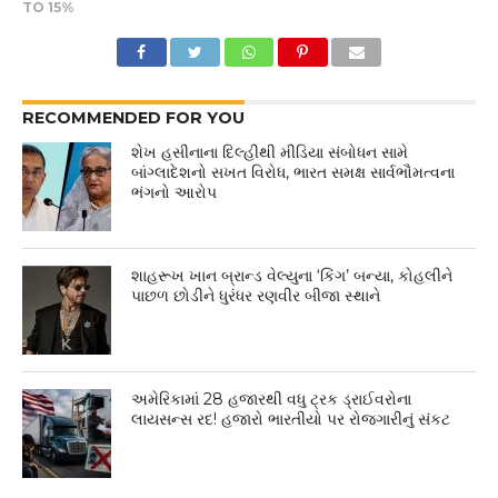
TO 15%
RECOMMENDED FOR YOU
શેખ હસીનાના દિલ્હીથી મીડિયા સંબોધન સામે
બાંગ્લાદેશનો સખત વિરોધ, ભારત સમક્ષ સાર્વભૌમત્વના
ભંગનો આરોપ
શાહરૂખ ખાન બ્રાન્ડ વેલ્યુના ‘કિંગ’ બન્યા, કોહલીને
પાછળ છોડીને ધુરંધર રણવીર બીજા સ્થાને
અમેરિકામાં 28 હજારથી વધુ ટ્રક ડ્રાઈવરોના
લાયસન્સ રદ! હજારો ભારતીયો પર રોજગારીનું સંકટ