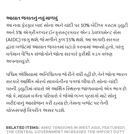
આયાત જકાતનું નવું માળખું
​આ નવા ફેરફાર બાદ સોના અને ચાંદી પર 10% બેઝિક કસ્ટમ ડ્યુટી
અને 5% એગ્રીકલ્ચર ઈન્ફ્રાસ્ટ્રક્ચર એન્ડ ડેવલપમેન્ટ સેસ
(AIDC) લાગુ થશે, જે મળીને કુલ 15% થશે. આ અગાઉ સરકાર
દ્વારા બજેટમાં આયાત જકાતમાં ઘટાડો કરવામાં આવ્યો હતો, પરંતુ
વર્તમાન વૈશ્વિક સંજોગોને જોતા સરકારે ફરીથી કડક વલણ
અપનાવ્યું છે.
પશ્ચિમ એશિયામાં અનિશ્ચિતતા જે રીતે વધી રહી છે, તેને જોતા ભારત
સરકારે આર્થિક મોરચે સાવચેતીના પગલાં લીધા છે. સોના-ચાંદી
પરની ડ્યુટીમાં વધારો એ આર્થિક સ્થિરતા જાળવવાનો એક ભાગ છે.
જો કે, મધ્યમ વર્ગના પરિવારો કે જેઓ લગ્ન પ્રસંગો માટે સોનું
ખરીદવાનું આયોજન કરી રહ્યા છે, તેમના બજેટ પર તેની
ચોક્કસપણે વિપરીત અસર પડશે.
RELATED ITEMS:
AMID TENSIONS IN WEST ASIA
,
FEATURED1
,
THE CENTRAL GOVERNMENT INCREASED THE IMPORT DUTY