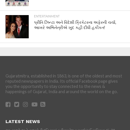
ENTERTAINMENT
પ્રીતિ ઝિન્ટા અને વિદેશી ક્રિકેટરના અફેરની ચર્ચા,
આખરે અભિનેત્રીએ ખુદ કહી દીધી હકીકત!
Gujaratmitra, established in 1863, is one of the oldest and most
reputed newspapers in India. Its official Facebook page gives
you the opportunity to stay connected to the news &
happenings of Gujarat, India and around the world on the go.
LATEST NEWS