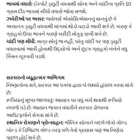
ભાવમાં વધારો
: ઈમ્પોર્ટ ડ્યુટી વધવાથી સોના અને ચાંદીના પ્રતિ 10
ગ્રામ દીઠ ભાવમાં સીધો વધારો જોવા મળશે.
ઝવેરીઓ પર અસર
: જ્વેલર્સ એસોસિએશનનું માનવું છે કે
અચાનક ડ્યુટી વધવાથી માંગમાં થોડો ઘટાડો આવી શકે છે, કારણ કે
ગ્રાહકો ઉંચા ભાવને કારણે ખરીદી મોકૂફ રાખી શકે છે.
ચાંદી પણ મોંઘી
: માત્ર સોનું જ નહીં, પરંતુ ચાંદી પર પણ ડ્યુટી
વધારવામાં આવી હોવાથી ઉદ્યોગો અને છૂટક ગ્રાહકો બંનેને વધુ
કિંમત ચૂકવવી પડશે.
સરકારનો વ્યૂહાત્મક અભિગમ
​નિષ્ણાતોના મતે, સરકાર આ પગલા દ્વારા બે લક્ષ્યો હાંસલ કરવા માંગે
છે:
​રૂપિયાનું મૂલ્ય જાળવવું: આયાત પર વધુ ખર્ચ થવાથી રૂપિયો
નબળો પડે છે. આયાત જકાત વધારીને સરકાર ડોલરના
આઉટફ્લોને રોકવા માંગે છે.
સ્થાનિક રોકાણને પ્રોત્સાહન:
ભૌતિક સોનાને બદલે લોકો ગોલ્ડ
બોન્ડ કે ડિજિટલ ગોલ્ડ તરફ વળે તેવો પ્રયાસ પણ આ નિર્ણય
પાછળ હોઈ શકે છે.