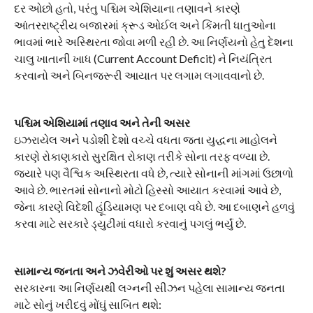
દર ઓછો હતો, પરંતુ પશ્ચિમ એશિયાના તણાવને કારણે
આંતરરાષ્ટ્રીય બજારમાં ક્રૂડ ઓઈલ અને કિંમતી ધાતુઓના
ભાવમાં ભારે અસ્થિરતા જોવા મળી રહી છે. આ નિર્ણયનો હેતુ દેશના
ચાલુ ખાતાની ખાધ (Current Account Deficit) ને નિયંત્રિત
કરવાનો અને બિનજરૂરી આયાત પર લગામ લગાવવાનો છે.
પશ્ચિમ એશિયામાં તણાવ અને તેની અસર
​ઇઝરાયેલ અને પડોશી દેશો વચ્ચે વધતા જતા યુદ્ધના માહોલને
કારણે રોકાણકારો સુરક્ષિત રોકાણ તરીકે સોના તરફ વળ્યા છે.
જ્યારે પણ વૈશ્વિક અસ્થિરતા વધે છે, ત્યારે સોનાની માંગમાં ઉછાળો
આવે છે. ભારતમાં સોનાનો મોટો હિસ્સો આયાત કરવામાં આવે છે,
જેના કારણે વિદેશી હૂંડિયામણ પર દબાણ વધે છે. આ દબાણને હળવું
કરવા માટે સરકારે ડ્યુટીમાં વધારો કરવાનું પગલું ભર્યું છે.
સામાન્ય જનતા અને ઝવેરીઓ પર શું અસર થશે?
​સરકારના આ નિર્ણયથી લગ્નની સીઝન પહેલા સામાન્ય જનતા
માટે સોનું ખરીદવું મોંઘું સાબિત થશે: