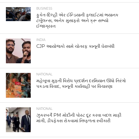
BUSINESS
ફુકેત-દિલ્હી એર ઈન્ડિયાની ફ્લાઈટમાં ભયાનક
ટર્બુલન્સ, અનેક મુસાફરો અને ક્રૂ સભ્યો
ઈજાગ્રસ્ત
INDIA
CJP આયોજકો સામે ચોતરફ કાનૂની ઘેરાબંધી
NATIONAL
મહેબૂબા મુફ્તી વિરોધ પ્રદર્શન દરમિયાન ઊંધો તિરંગો
પકડતા વિવાદ, કાનૂની કાર્યવાહી પર વિચારણા
NATIONAL
ઝુકરબર્ગે PM મોદીની પોસ્ટ દૂર કરવા બદલ માફી
માંગી, ડીપફેક્સ રોકવામાં નિષ્ફળતા સ્વીકારી