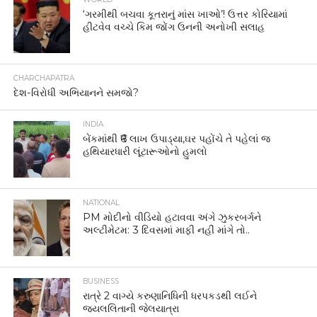
‘ગરમીથી બચવા કૂતરાનું માંસ ખાઓ’! ઉત્તર કોરિયામાં
હીટવેવ વચ્ચે કિમ જોંગ ઉનની અનોખી સલાહ
CHARCHAPATRA
દેશ-વિરોધી અભિયાનને સમજો?
INDIA
બેંકમાંથી ₹6 લાખ ઉપાડ્યા,ઘર પહોંચે તે પહેલાં જ
હથિયારધારી લૂંટારૂઓનો હુમલો
NATIONAL
PM મોદીનો વીડિયો હટાવવા અંગે ઝુકરબર્ગને
અલ્ટીમેટમ: 3 દિવસમાં માફી નહીં માંગે તો..
BUSINESS
રાત્રે 2 વાગ્યે કરુણાનિધિની ધરપકડથી લઈને
જયલલિતાની જેલયાત્રા