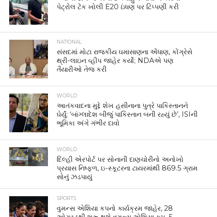
પેટ્રોલ ટેંક ખોલી E20 ઇંધણ પર ટિપ્પણી કરી
NATIONAL
સંસદમાં મોટા રાજકીય ઘમાસાણના એંધાણ, કોંગ્રેસે
થ્રી-લાઇન વ્હીપ જાહેર કર્યો; NDAએ પણ
તૈયારીઓ તેજ કરી
WORLD
આતંકવાદના મુદ્દે શેખ હસીનાના પુત્રે પાકિસ્તાનને
ઘેર્યું: ‘બાંગ્લાદેશ બીજું પાકિસ્તાન બની રહ્યું છે’, ISIની
ભૂમિકા અંગે ગંભીર દાવો
WORLD
દિલ્હી એરપોર્ટ પર સોનાની દાણચોરીનો અનોખો
પ્રયાસ નિષ્ફળ, ઇ-સ્કૂટરના ટાયરમાંથી 869.5 ગ્રામ
સોનું ઝડપાયું
SPORTS
વુમન્સ એશિયા કપનો કાર્યક્રમ જાહેર, 28
ઓગસ્ટથી શરૂ થશે વુમન્સ એશિયા કપ, 5