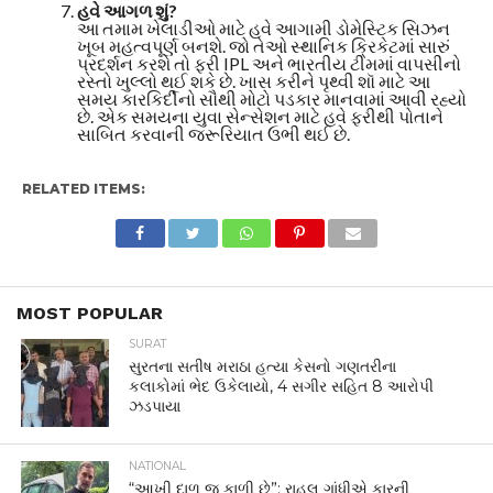
હવે આગળ શું?
આ તમામ ખેલાડીઓ માટે હવે આગામી ડોમેસ્ટિક સિઝન
ખૂબ મહત્વપૂર્ણ બનશે. જો તેઓ સ્થાનિક ક્રિકેટમાં સારું
પ્રદર્શન કરશે તો ફરી IPL અને ભારતીય ટીમમાં વાપસીનો
રસ્તો ખુલ્લો થઈ શકે છે. ખાસ કરીને પૃથ્વી શૉ માટે આ
સમય કારકિર્દીનો સૌથી મોટો પડકાર માનવામાં આવી રહ્યો
છે. એક સમયના યુવા સેન્સેશન માટે હવે ફરીથી પોતાને
સાબિત કરવાની જરૂરિયાત ઉભી થઈ છે.
RELATED ITEMS:
MOST POPULAR
SURAT
સુરતના સતીષ મરાઠા હત્યા કેસનો ગણતરીના
કલાકોમાં ભેદ ઉકેલાયો, 4 સગીર સહિત 8 આરોપી
ઝડપાયા
NATIONAL
“આખી દાળ જ કાળી છે”: રાહુલ ગાંધીએ કારની