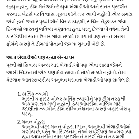
રહ્યું નહોતું. ટીમ મેનેજમેન્ટે યુવા ખેલાડીઓ અને સતત પ્રદર્શન
કરનારા બેટર્સ પર વિશ્વાસ મૂકતા શૉને તક આપી નહોતી.એક સમય
એવો હતો જ્યારે પૃથ્વી શૉને વિરાટ કોહલી, સચિન તેંડુલકર જેવા
દિગ્ગજો ભારતનું ભવિષ્ય ગણાવતા હતા. પરંતુ છેલ્લા બે વર્ષમાં તેની
કારકિર્દીમાં સતત ઉતાર જોવા મળ્યો છે. IPLમાં પણ સતત ખરાબ
ફોર્મને કારણે તે ટીમમાં પોતાની જગ્યા ગુમાવી બેઠો છે.
આ 4 ખેલાડીઓ પણ રહ્યા બેન્ચ પર
પૃથ્વી શૉ સિવાય અન્ય ચાર ખેલાડીઓ પણ એવા રહ્યા જેમને
આખી સિઝનમાં એક પણ મેચ રમવાનો મોકો મળ્યો નહોતો. તેમાં
કેટલાક આંતરરાષ્ટ્રીય અનુભવ ધરાવતા ખેલાડીઓ પણ સામેલ છે.
કાર્તિક ત્યાગી
ભારતીય ફાસ્ટ બોલર કાર્તિક ત્યાગીને પણ ટીમ તરફથી
એક પણ તક મળી નહોતી. ડેથ ઓવર્સમાં બોલિંગ માટે
જાણીતા ત્યાગીને ટીમ કોમ્બિનેશનના કારણે બહાર બેસવું
પડ્યું.
મનન વોહરા
અનુભવી બેટર મનન વોહરા IPLના અનુભવી ખેલાડીઓમાં
ગણાય છે, પરંતુ આ સિઝનમાં તેઓ સંપૂર્ણપણે અવગણાયા.
યુવા ઓપનર્સના સારા પ્રદર્શનને કારણે તેમને તક મળી