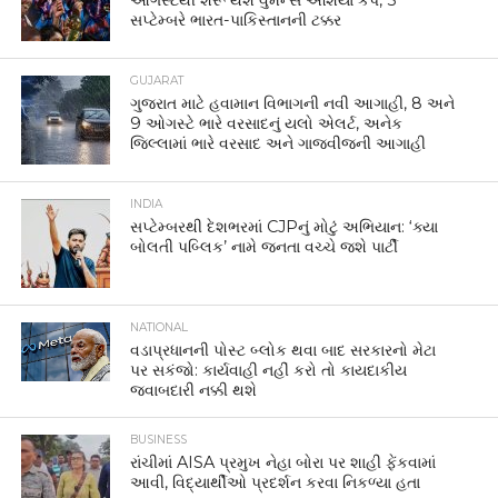
સપ્ટેમ્બરે ભારત-પાકિસ્તાનની ટક્કર
GUJARAT
ગુજરાત માટે હવામાન વિભાગની નવી આગાહી, 8 અને
9 ઓગસ્ટે ભારે વરસાદનું યલો એલર્ટ, અનેક
જિલ્લામાં ભારે વરસાદ અને ગાજવીજની આગાહી
INDIA
સપ્ટેમ્બરથી દેશભરમાં CJPનું મોટું અભિયાન: ‘ક્યા
બોલતી પબ્લિક’ નામે જનતા વચ્ચે જશે પાર્ટી
NATIONAL
વડાપ્રધાનની પોસ્ટ બ્લોક થવા બાદ સરકારનો મેટા
પર સકંજો: કાર્યવાહી નહીં કરો તો કાયદાકીય
જવાબદારી નક્કી થશે
BUSINESS
રાંચીમાં AISA પ્રમુખ નેહા બોરા પર શાહી ફેંકવામાં
આવી, વિદ્યાર્થીઓ પ્રદર્શન કરવા નિકળ્યા હતા