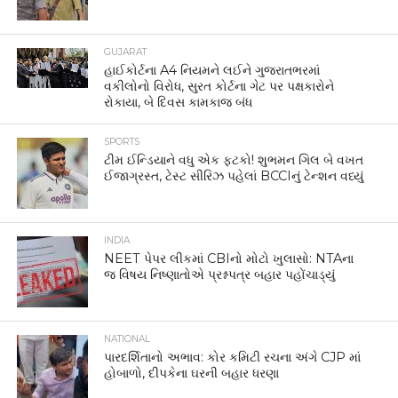
GUJARAT
હાઈકોર્ટના A4 નિયમને લઈને ગુજરાતભરમાં
વકીલોનો વિરોધ, સુરત કોર્ટના ગેટ પર પક્ષકારોને
રોકાયા, બે દિવસ કામકાજ બંધ
SPORTS
ટીમ ઈન્ડિયાને વધુ એક ફટકો! શુભમન ગિલ બે વખત
ઈજાગ્રસ્ત, ટેસ્ટ સીરિઝ પહેલાં BCCIનું ટેન્શન વધ્યું
INDIA
NEET પેપર લીકમાં CBIનો મોટો ખુલાસો: NTAના
જ વિષય નિષ્ણાતોએ પ્રશ્નપત્ર બહાર પહોંચાડ્યું
NATIONAL
પારદર્શિતાનો અભાવ: કોર કમિટી રચના અંગે CJP માં
હોબાળો, દીપકેના ઘરની બહાર ધરણા