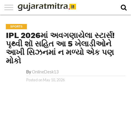
E-
PAPER
NATIONAL
WORLD
BUSINESS
SPORTS
GUJARAT
OPINION
MORE
SPORTS
IPL 2026માં અવગણાયેલા સ્ટાર્સ!
પૃથ્વી શૉ સહિત આ 5 ખેલાડીઓને
આખી સિઝનમાં ન મળ્યો એક પણ
મોકો
By
OnlineDesk13
Posted on
May 10, 2026