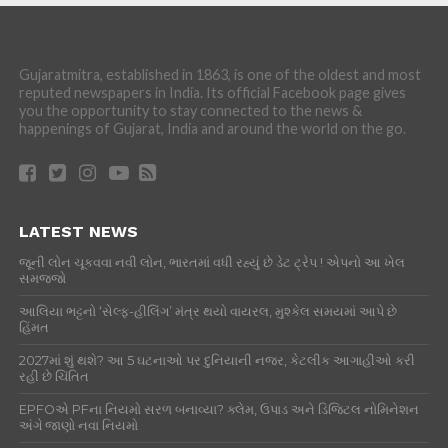
Gujaratmitra, established in 1863, is one of the oldest and most
reputed newspapers in India. Its official Facebook page gives
you the opportunity to stay connected to the news &
happenings of Gujarat, India and around the world on the go.
LATEST NEWS
જૂની લોન ચૂકવવા નવી લોન, ભારતમાં વધી રહ્યું છે ડેટ ટ્રેપ ! એપનો આ ખેલ
સમજજો
આલિયા ભટ્ટનો ‘સેલ્ફ-હીલિંગ’ મંત્ર થયો વાયરલ, મુશ્કેલ સમયમાં આપે છે
હિંમત
2027માં શું થશે? આ 5 ઘટનાઓ પર દુનિયાની નજર, કેટલીક આગાહીઓ કરી
રહી છે ચિંતિત
EPFOએ PFના નિયમો સરળ બનાવ્યા? ક્લેમ, ઉપાડ અને ડિજિટલ નોમિનેશન
અંગે જાણો નવા નિયમો