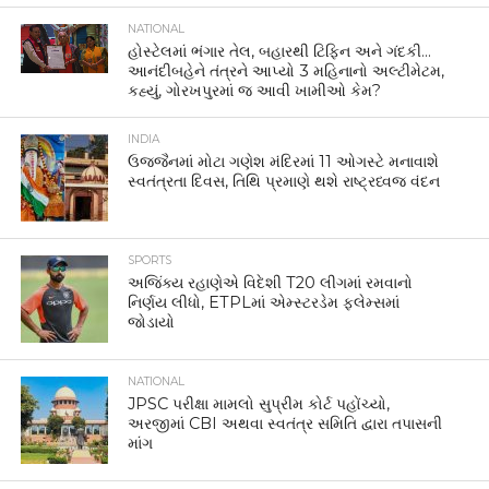
NATIONAL
હોસ્ટેલમાં ભંગાર તેલ, બહારથી ટિફિન અને ગંદકી…
આનંદીબહેને તંત્રને આપ્યો 3 મહિનાનો અલ્ટીમેટમ,
કહ્યું, ગોરખપુરમાં જ આવી ખામીઓ કેમ?
INDIA
ઉજ્જૈનમાં મોટા ગણેશ મંદિરમાં 11 ઓગસ્ટે મનાવાશે
સ્વતંત્રતા દિવસ, તિથિ પ્રમાણે થશે રાષ્ટ્રધ્વજ વંદન
SPORTS
અજિંક્ય રહાણેએ વિદેશી T20 લીગમાં રમવાનો
નિર્ણય લીધો, ETPLમાં એમ્સ્ટરડેમ ફ્લેમ્સમાં
જોડાયો
NATIONAL
JPSC પરીક્ષા મામલો સુપ્રીમ કોર્ટ પહોંચ્યો,
અરજીમાં CBI અથવા સ્વતંત્ર સમિતિ દ્વારા તપાસની
માંગ