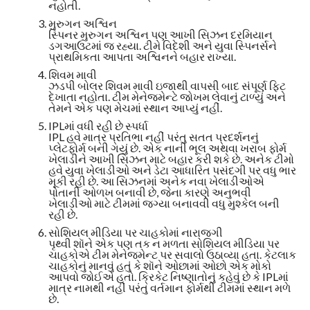
નહોતી.
મુરુગન અશ્વિન
સ્પિનર મુરુગન અશ્વિન પણ આખી સિઝન દરમિયાન
ડગઆઉટમાં જ રહ્યા. ટીમે વિદેશી અને યુવા સ્પિનર્સને
પ્રાથમિકતા આપતા અશ્વિનને બહાર રાખ્યા.
શિવમ માવી
ઝડપી બોલર શિવમ માવી ઇજાથી વાપસી બાદ સંપૂર્ણ ફિટ
દેખાતા નહોતા. ટીમ મેનેજમેન્ટે જોખમ લેવાનું ટાળ્યું અને
તેમને એક પણ મેચમાં સ્થાન આપ્યું નહીં.
IPLમાં વધી રહી છે સ્પર્ધા
IPL હવે માત્ર પ્રતિભા નહીં પરંતુ સતત પ્રદર્શનનું
પ્લેટફોર્મ બની ગયું છે. એક નાની ભૂલ અથવા ખરાબ ફોર્મ
ખેલાડીને આખી સિઝન માટે બહાર કરી શકે છે. અનેક ટીમો
હવે યુવા ખેલાડીઓ અને ડેટા આધારિત પસંદગી પર વધુ ભાર
મૂકી રહી છે. આ સિઝનમાં અનેક નવા ખેલાડીઓએ
પોતાની ઓળખ બનાવી છે, જેના કારણે અનુભવી
ખેલાડીઓ માટે ટીમમાં જગ્યા બનાવવી વધુ મુશ્કેલ બની
રહી છે.
સોશિયલ મીડિયા પર ચાહકોમાં નારાજગી
પૃથ્વી શૉને એક પણ તક ન મળતા સોશિયલ મીડિયા પર
ચાહકોએ ટીમ મેનેજમેન્ટ પર સવાલો ઉઠાવ્યા હતા. કેટલાક
ચાહકોનું માનવું હતું કે શૉને ઓછામાં ઓછો એક મોકો
આપવો જોઈએ હતો. ક્રિકેટ નિષ્ણાતોનું કહેવું છે કે IPLમાં
માત્ર નામથી નહીં પરંતુ વર્તમાન ફોર્મથી ટીમમાં સ્થાન મળે
છે.