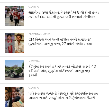
WORLD
થાઇલેન્ડ: 9મા ધોરણના વિદ્યાર્થીએ 8 લોકોની હત્યા
કરી, ઘરે દાદા-દાદીની હત્યા પછી શાળામાં ગોળીબાર
ENTERTAINMENT
CM વિજય અને પત્ની સંગીતા વચ્ચે સમાધાન?
છૂટાછેડાની અરજી પરત, 27 વર્ષનો સંબંધ બચ્યો
NATIONAL
કોંગ્રેસ સરકારને હચમચાવનાર બોફોર્સ કાંડનો 40
વર્ષ પછી અંત, સુપ્રીમ કોર્ટે છેલ્લી અરજી પણ
ફગાવી
WORLD
પાકિસ્તાનમાં જજોની નિમણૂક મુદ્દે રાષ્ટ્રપતિ-સરકાર
આમને-સામને, મંજૂરી વિના નોટિફિકેશનની તૈયારી