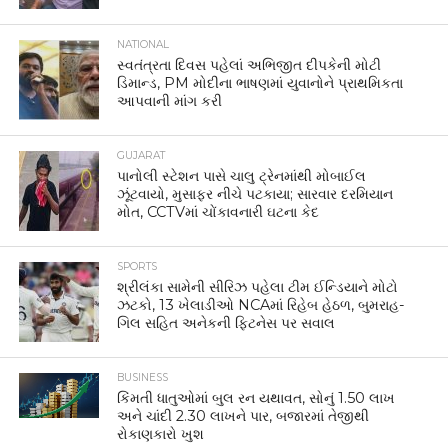
NATIONAL
સ્વતંત્રતા દિવસ પહેલાં અભિજીત દીપકેની મોટી
ડિમાન્ડ, PM મોદીના ભાષણમાં યુવાનોને પ્રાથમિકતા
આપવાની માંગ કરી
GUJARAT
પાનોલી સ્ટેશન પાસે ચાલુ ટ્રેનમાંથી મોબાઈલ
ઝૂંટવાયો, મુસાફર નીચે પટકાયા; સારવાર દરમિયાન
મોત, CCTVમાં ચોંકાવનારી ઘટના કેદ
SPORTS
શ્રીલંકા સામેની સીરિઝ પહેલા ટીમ ઈન્ડિયાને મોટો
ઝટકો, 13 ખેલાડીઓ NCAમાં રિહેબ હેઠળ, બુમરાહ-
ગિલ સહિત અનેકની ફિટનેસ પર સવાલ
BUSINESS
કિંમતી ધાતુઓમાં બુલ રન યથાવત, સોનું 1.50 લાખ
અને ચાંદી 2.30 લાખને પાર, બજારમાં તેજીથી
રોકાણકારો ખુશ