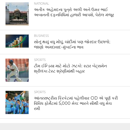
NATIONAL
અતીક અહેમદના પુત્રો અલી અને ઉમર ભાઈ
અબાનની દફનવિધિમાં હાજરી આપશે, પેરોલ મંજૂર
BUSINESS
સોનું થયું વધુ મોંઘું, ચાંદીમાં પણ જોરદાર ઉછાળો;
જાણો અમદાવાદ-મુંબઈના ભાવ
SPORTS
ટીમ ઈન્ડિયા માટે મોટો ઝટકો: સ્ટાર બેટ્સમેન
શ્રીલંકા ટેસ્ટ શ્રેણીમાંથી બહાર
SPORTS
આંતરરાષ્ટ્રીય ક્રિકેટમાં પહેલીવાર OD એ પૂર્ણ કરી
વિવિધ ફોર્મેટમાં 5,000 મેચ: ભારતે સૌથી વધુ મેચ
રમી