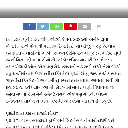
COMMENTS
ઇન્ડિયન પ્રીમિયર લીગ એટલે કે IPL 2026માં અનેક યુવા
ખેલાડીઓએ પોતાની પ્રતિભા દેખાડી છે, તો બીજી તરફ કેટલાક
જાણીતા ખેલાડીઓ આખી સિઝન દરમિયાન માત્ર ડગઆઉટ સુધી
જ સીમિત રહી ગયા. ટીમોએ કરોડો રૂપિયામાં ખરીદેલા કેટલાક
સ્ટાર ખેલાડીઓને એક પણ મેચ રમવાની તક મળી નથી. તેમાં સૌથી
વધુ ચર્ચામાં નામ છે ભારતીય ક્રિકેટર પૃથ્વી શૉનું.જયારે એક સમય
ભારતીય ક્રિકેટનો આગામી સુપરસ્ટાર માનવામાં આવતો પૃથ્વી શૉ
IPL 2026 દરમિયાન આખી સિઝનમાં માત્ર પાણી પિલાવતા જ
જોવા મળ્યો. ટીમ મેનેજમેન્ટે તેમને એક પણ મેચની પ્લેઇંગ
ઇલેવનમાં સામેલ ન કરતા ક્રિકેટ ચાહકોમાં આશ્ચર્ય ફેલાયું છે.
પૃથ્વી શૉને કેમ ન મળ્યો મોકો?
પૃથ્વી શૉ લાંબા સમયથી ફોર્મ અને ફિટનેસ બંને સાથે સંઘર્ષ કરી
રહ્યો છે. IPL પહેલાં ડોમેસ્ટિક ક્રિકેટમાં પણ તેનું પ્રદર્શન ખાસ