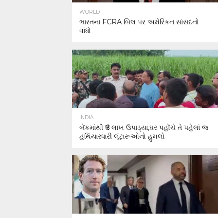
WORLD
ભારતના FCRA બિલ પર અમેરિકન સાંસદનો
વાંધો
INDIA
બેંકમાંથી ₹6 લાખ ઉપાડ્યા,ઘર પહોંચે તે પહેલાં જ
હથિયારધારી લૂંટારૂઓનો હુમલો