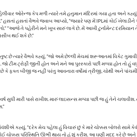
હેલીવાર ઓરેન્જ કેપ મળી ત્યારે તમે હનુમાન મંદિરમાં ગયા હતા અને કહ્યું હ
 હસતાં હસતાં વૈભવે જવાબ આપ્યો, “જ્યારે પણ મેં IPLમાં કોઈ ખેલાડીને
તો.” “આજે તે પહેરીને મને ખૂબ સારું લાગે છે. મેં આખી ટુર્નામેન્ટ દરમિયાન 
બ નસીબ થઈ શકે છે.”
 સંતુષ્ટ છે ત્યારે વૈભવે કહ્યું, “જો અમે છેલ્લી મેચમાં શરૂઆતમાં વિકેટ ગુમા
જો ટીમ ટ્રોફી જીતી હોત અને મને આ પુરસ્કારો પછી મળ્યા હોત તો હું વધ
શા છે કે ફક્ત બીજી જ નહીં પરંતુ આવનારા વર્ષોમાં ત્રીજી, ચોથી અને પાંચમ
્ષ સુધી મારી પાસે રાખીશ. મારું લાઇસન્સ મળ્યા પછી જ હું તેને ચલાવીશ. ત્ય
શ.”
 કહ્યું, “દરેક મેચ પહેલા હું વિચારું છું કે મારે ચોક્કસ બોલરો સામે કેવી
 કોઈ ચોક્કસ પરિસ્થિતિ ઊભી થાય તો હું શું કરીશ. આ ઘણી મદદ કરે છે અન