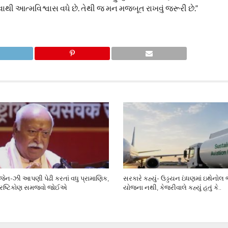
વાથી આત્મવિશ્વાસ વધે છે. તેથી જ મન મજબૂત રાખવું જરૂરી છે.”
ેન-ઝી આપણી પેઢી કરતાં વધુ પ્રામાણિક,
સરકારે કહ્યું- ઉડ્ડયન ઇંધણમાં ઇથેનોલ
્રષ્ટિકોણ સમજવો જોઈએ
યોજના નથી, કેજરીવાલે કહ્યું હતું કે..