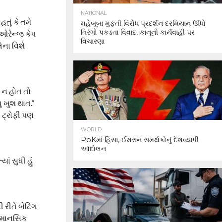
NATIONAL
તું કે તમે
મહેબૂબા મુફ્તી વિરોધ પ્રદર્શન દરમિયાન ઊંધો
તિરંગો પકડતા વિવાદ, કાનૂની કાર્યવાહી પર
 ઓરેન્જ કેપ
વિચારણા
તેના વિશે
વી ન હોત તો
ુ ખુશ થાત.”
ી ટ્રોફી પણ
WORLD
PoKમાં હિંસા, ઈમરાન સમર્થકોનું દેશવ્યાપી
આંદોલન
ાં સુધી હું
 રીતે બેટિંગ
ે માનસિક