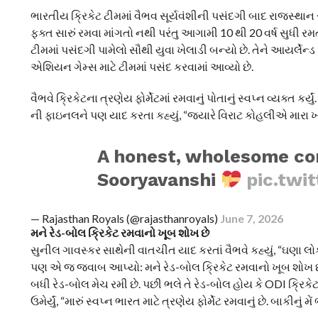
ભારતીય ક્રિકેટ ટીમમાં વૈભવ સૂર્યવંશીની પસંદગી બાદ રાજસ્થાન રોય
ફક્ત સારું રમવા માંગતો નથી પરંતુ આગામી 10 થી 20 વર્ષ સુધી રમત 
ટીમમાં પસંદગી પામેલો સૌથી યુવા ખેલાડી બન્યો છે. તેને આયર્લેન્ડ
એશિયન ગેમ્સ માટે ટીમમાં પસંદ કરવામાં આવ્યો છે.
વૈભવે ક્રિકેટના ત્રણેય ફોર્મેટમાં રમવાનું પોતાનું સ્વપ્ન વ્યક્ત
ની ફાઇનલને પણ યાદ કરતા કહ્યું, “જ્યારે વિરાટ કોહલીએ મારા ખભા પર
A honest, wholesome con
Sooryavanshi
pic.tw
— Rajasthan Royals (@rajasthanroyals)
June 7, 2026
મને રેડ-બોલ ક્રિકેટ રમવાનો ખૂબ શોખ છે
સુનીલ ગાવસ્કર સાથેની વાતચીત યાદ કરતાં વૈભવે કહ્યું, “ઘણા લોકોએ મ
પણ એ જ જવાબ આપ્યો: મને રેડ-બોલ ક્રિકેટ રમવાનો ખૂબ શોખ છે.” “હ
બધી રેડ-બોલ મેચ રમી છે. પછી ભલે તે રેડ-બોલ હોય કે ODI ક્રિકે
ઉમેર્યું, “મારું સ્વપ્ન ભારત માટે ત્રણેય ફોર્મેટ રમવાનું છે. બાકીનું મ