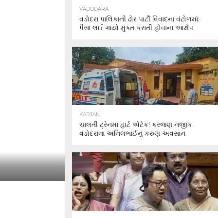
VADODARA
વડોદરા પાલિકાની ઢોર પાર્ટી વિવાદના વંટોળમાં:
પૈસા લઈ ગાયો મુક્ત કરાતી હોવાના આક્ષેપ
KARJAN
ચાલતી ટ્રેનમાં હાર્ટ એટેક! કરજણ નજીક
વડોદરાના અનિલભાઈનું કરુણ અવસાન