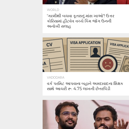
WORLD
‘ગરમીથી બચવા કૂતરાનું માંસ ખાઓ’! ઉત્તર
કોરિયામાં હીટવેવ વચ્ચે કિમ જોંગ ઉનની
અનોખી સલાહ
VADODARA
વર્ક પરમિટ આપવાના બહાને અમદાવાદના શિક્ષક
સાથે આચરી રૂ. 4.75 લાખની છેતરપિંડી