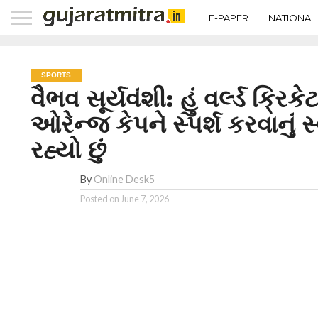
E-PAPER
NATIONAL
SPORTS
વૈભવ સૂર્યવંશી: હું વર્લ્ડ ક્રિ
ઓરેન્જ કેપને સ્પર્શ કરવાનું 
રહ્યો છું
By
Online Desk5
Posted on
June 7, 2026