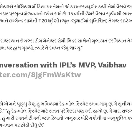
લ્સે સોશિયલ મીડિયા પર તેમનો એક ઇન્ટરવ્યૂ શેર કર્યો. તેમાં વૈભવે જણાવ્
પર પ્રભુત્વ મેળવવાનો ધ્યેય રાખે છે. 15 વર્ષની ઉંમરે વૈભવ સૂર્યવંશી ભાર
 અને ઇંગ્લેન્ડ સામેની T20 શ્રેણી (જૂન-જુલાઈમાં સુનિશ્ચિત) તેમજ સપ્ટેમ
 કર્યું. રાજસ્થાન રોયલ્સ ટીમ મેનેજર રોમી ભિંડર સાથેની મુલાકાત દરમિયાન 
 હાથ મૂક્યો, ત્યારે તે સ્વપ્ન જેવું લાગ્યું.”
versation with IPL’s MVP, Vaibhav
itter.com/8jgFmWsKtw
ને પૂછ્યું કે શું હું ભવિષ્યમાં રેડ-બોલ ક્રિકેટ રમવા માંગુ છું. મેં સુની
ું રેડ-બોલ ક્રિકેટ માટે સતત પ્રેક્ટિસ પણ કરી રહ્યો છું. મેં મારા રાજ્
ટ, હું મારી રમતને ટીમની જરૂરિયાતો અનુસાર બેટિંગ શૈલીમાં અનુકૂલિત કર
ેં ભગવાન પર છોડી દીધું છે.”