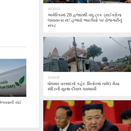
WORLD
અમેરિકામાં 28 હજારથી વધુ ટ્રક ડ્રાઈવરોના
લાયસન્સ રદ! હજારો ભારતીયો પર રોજગારીનું
સંકટ
SHINOR
ધોધમાર વરસાદનો કહેર: શિનોરમાં નર્મદા મૈયા
મંદિરની સુરક્ષા દીવાલ ધરાશાયી
 ભેળવવાની કોઈ