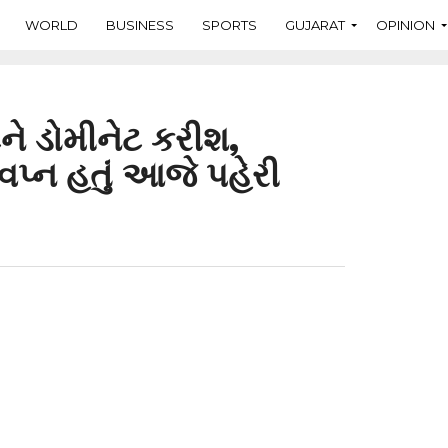
WORLD
BUSINESS
SPORTS
GUJARAT
OPINION
કેટને ડોમીનેટ કરીશ,
સ્વપ્ન હતું આજે પહેરી