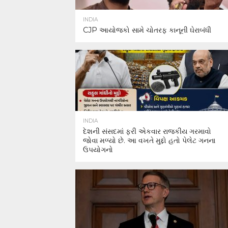
INDIA
CJP આયોજકો સામે ચોતરફ કાનૂની ઘેરાબંધી
INDIA
દેશની સંસદમાં ફરી એકવાર રાજકીય ગરમાવો
જોવા મળ્યો છે. આ વખતે મુદ્દો હતો પેલેટ ગનના
ઉપયોગનો