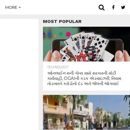
MORE
MOST POPULAR
TECHNOLOGY
ઓનલાઈન મની ગેમ્સ સામે સરકારની મોટી
કાર્યવાહી, OGAIની કડક એડવાઇઝરી; નિયમ
તોડનારને કરોડોનો દંડ અને જેલની જોગવાઈ