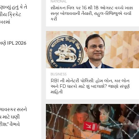
NATIONAL
યું હતું કે તે
સીમાંકન બિલ પર 16 થી 18 ઓગસ્ટ વચ્ચે ખાસ
સત્ર બોલાવવાની તૈયારી, રાહુલ-રિજિજુએ ચર્ચા
તીય ક્રિકેટ
કરી
્બરમાં
તેમણે IPL 2026
BUSINESS
RBI ની મોનેટરી પોલિસી: હોમ લોન, કાર લોન
અને FD ધારકો માટે શું બદલાશે? જાણો સંપૂર્ણ
માહિતી
લ ગાવસ્કર સરને
ય માટે ઘણી
ીશ.” વૈભવે