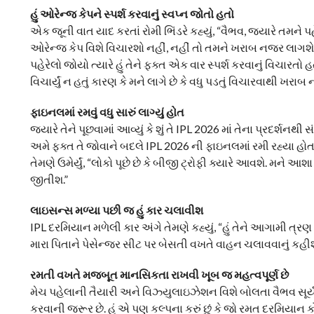
હું ઓરેન્જ કેપને સ્પર્શ કરવાનું સ્વપ્ન જોતો હતો
એક જૂની વાત યાદ કરતાં રોમી ભિંડરે કહ્યું, “વૈભવ, જ્યારે તમને પ
ઓરેન્જ કેપ વિશે વિચારશો નહીં, નહીં તો તમને ખરાબ નજર લાગશે.”
પહેરેલો જોયો ત્યારે હું તેને ફક્ત એક વાર સ્પર્શ કરવાનું વિચારતો હ
વિચાર્યું ન હતું કારણ કે મને લાગે છે કે વધુ પડતું વિચારવાથી ખરા
ફાઇનલમાં રમવું વધુ સારું લાગ્યું હોત
જ્યારે તેને પૂછવામાં આવ્યું કે શું તે IPL 2026 માં તેના પ્રદર્શનથી
અમે ફક્ત તે જોવાને બદલે IPL 2026 ની ફાઇનલમાં રમી રહ્યા હોત. 
તેમણે ઉમેર્યું, “લોકો પૂછે છે કે બીજી ટ્રોફી ક્યારે આવશે. મને આ
જીતીશ.”
લાઇસન્સ મળ્યા પછી જ હું કાર ચલાવીશ
IPL દરમિયાન મળેલી કાર અંગે તેમણે કહ્યું, “હું તેને આગામી ત્રણ વર
મારા પિતાને પેસેન્જર સીટ પર બેસતી વખતે વાહન ચલાવવાનું કહી
રમતી વખતે મજબૂત માનસિકતા રાખવી ખૂબ જ મહત્વપૂર્ણ છે
મેચ પહેલાની તૈયારી અને વિઝ્યુલાઇઝેશન વિશે બોલતા વૈભવ સૂર્યવંશીએ
કરવાની જરૂર છે. હું એ પણ કલ્પના કરું છું કે જો રમત દરમિયાન