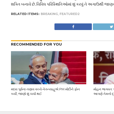
શક્તિ બનાવે છે. વિવિધ પરિસ્થિતિઓમાં શું કરવું તે અગાઉથી જાણ
RELATED ITEMS:
BREAKING
,
FEATURED2
RECOMMENDED FOR YOU
મધ્ય પૂર્વના તણાવ વચ્ચે નેતન્યાહૂએ PM મોદીને ફોન
મોહન ભાગવત: જ
કર્યો, જાણો શું ચર્ચા થઈ
આપણે તેમનો દ