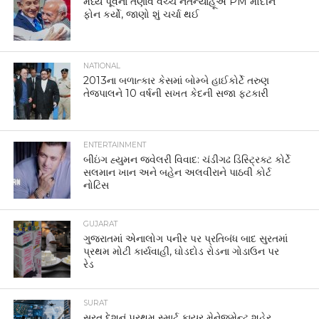
મધ્ય પૂર્વના તણાવ વચ્ચે નેતન્યાહૂએ PM મોદીને
ફોન કર્યો, જાણો શું ચર્ચા થઈ
NATIONAL
2013ના બળાત્કાર કેસમાં બોમ્બે હાઈકોર્ટે તરુણ
તેજપાલને 10 વર્ષની સખત કેદની સજા ફટકારી
ENTERTAINMENT
બીઇંગ હ્યુમન જ્વેલરી વિવાદ: ચંડીગઢ ડિસ્ટ્રિક્ટ કોર્ટે
સલમાન ખાન અને બહેન અલવીરાને પાઠવી કોર્ટ
નોટિસ
GUJARAT
ગુજરાતમાં એનાલોગ પનીર પર પ્રતિબંધ બાદ સુરતમાં
પ્રથમ મોટી કાર્યવાહી, ઘોડદોડ રોડના ગોડાઉન પર
રેડ
SURAT
સુરત દેશનું પ્રથમ સ્માર્ટ ફાયર મેનેજમેન્ટ શહેર