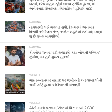
બનશે, દરેક વાહન રહેશે લાઇવ ટ્રેકિંગ હેઠળ, AI
અને સ્માર્ટ સિસ્ટમથી મિનિટોમાં પહોંચશે મદદ
NATIONAL
નાગપુરથી લઈ જયપુર સુધી, દેશભરમાં અનામત
વિરોધી આંદોલન તેજ, અનેક શહેરોમાં રેલીઓ; જાણો
શું છે મુખ્ય માગણીઓ
NATIONAL
કોકરોચ જનતા પાર્ટી ચલાવશે ‘ક્યા બોલતી પબ્લિક’
ઝુંબેશ, આ હશે મુખ્ય મુદ્દાઓ..
WORLD
ભારત-મ્યાનમાર સરહદ પર જમીનની અદલાબદલીની
ચર્ચા, મણિપુરમાં આંદોલનની ચેતવણી
WORLD
AIનો વધતો પ્રભાવ, Visaએ વિશ્વભરમાં 2,600