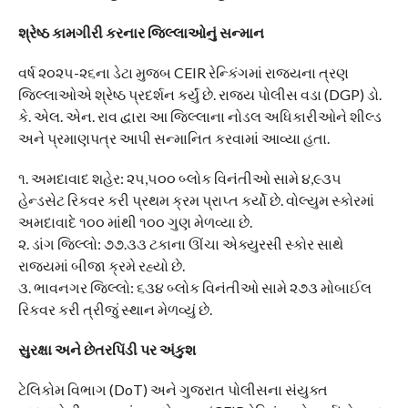
​શ્રેષ્ઠ કામગીરી કરનાર જિલ્લાઓનું સન્માન
​વર્ષ ૨૦૨૫-૨૬ના ડેટા મુજબ CEIR રેન્કિંગમાં રાજ્યના ત્રણ
જિલ્લાઓએ શ્રેષ્ઠ પ્રદર્શન કર્યું છે. રાજ્ય પોલીસ વડા (DGP) ડો.
કે. એલ. એન. રાવ દ્વારા આ જિલ્લાના નોડલ અધિકારીઓને શીલ્ડ
અને પ્રમાણપત્ર આપી સન્માનિત કરવામાં આવ્યા હતા.
​૧. અમદાવાદ શહેર: ૨૫,૫૦૦ બ્લોક વિનંતીઓ સામે ૪,૯૩૫
હેન્ડસેટ રિકવર કરી પ્રથમ ક્રમ પ્રાપ્ત કર્યો છે. વોલ્યુમ સ્કોરમાં
અમદાવાદે ૧૦૦ માંથી ૧૦૦ ગુણ મેળવ્યા છે.
૨. ડાંગ જિલ્લો: ૭૭.૩૩ ટકાના ઊંચા એક્યુરસી સ્કોર સાથે
રાજ્યમાં બીજા ક્રમે રહ્યો છે.
૩. ભાવનગર જિલ્લો: ૬૩૪ બ્લોક વિનંતીઓ સામે ૨૭૩ મોબાઈલ
રિકવર કરી ત્રીજું સ્થાન મેળવ્યું છે.
​સુરક્ષા અને છેતરપિંડી પર અંકુશ
​ટેલિકોમ વિભાગ (DoT) અને ગુજરાત પોલીસના સંયુક્ત