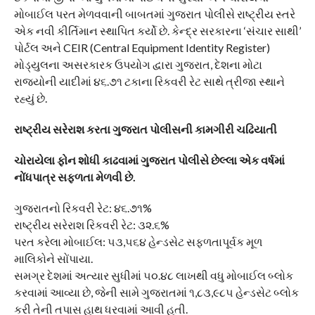
મોબાઈલ પરત મેળવવાની બાબતમાં ગુજરાત પોલીસે રાષ્ટ્રીય સ્તરે
એક નવી કીર્તિમાન સ્થાપિત કર્યો છે. કેન્દ્ર સરકારના ‘સંચાર સાથી’
પોર્ટલ અને CEIR (Central Equipment Identity Register)
મોડ્યુલના અસરકારક ઉપયોગ દ્વારા ગુજરાત, દેશના મોટા
રાજ્યોની યાદીમાં ૪૬.૭૧ ટકાના રિકવરી રેટ સાથે ત્રીજા સ્થાને
રહ્યું છે.
​રાષ્ટ્રીય સરેરાશ કરતા ગુજરાત પોલીસની કામગીરી ચઢિયાતી
​ચોરાયેલા ફોન શોધી કાઢવામાં ગુજરાત પોલીસે છેલ્લા એક વર્ષમાં
નોંધપાત્ર સફળતા મેળવી છે.
​ગુજરાતનો રિકવરી રેટ: ૪૬.૭૧%
​રાષ્ટ્રીય સરેરાશ રિકવરી રેટ: ૩૨.૬%
​પરત કરેલા મોબાઈલ: ૫૩,૫૬૪ હેન્ડસેટ સફળતાપૂર્વક મૂળ
માલિકોને સોંપાયા.
​સમગ્ર દેશમાં અત્યાર સુધીમાં ૫૦.૪૮ લાખથી વધુ મોબાઈલ બ્લોક
કરવામાં આવ્યા છે, જેની સામે ગુજરાતમાં ૧,૮૩,૯૮૫ હેન્ડસેટ બ્લોક
કરી તેની તપાસ હાથ ધરવામાં આવી હતી.