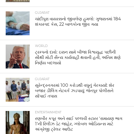
GUJARAT
ચાંદીપુરા વાયરસનો જીવલેણ હુમલો: ગુજરાતમાં 184
શંકાસ્પદ કેસ, 22 બાળકોના જીવ ગયા
WORLD
ટ્રમ્પનો દાવો: ઇરાન સામે બીજા વિશ્વયુદ્ધ પછીની
સૌથી મોટી સૈન્ય કાર્યવાહી થવાની હતી, અંતિમ ક્ષણે
નિર્ણય બદલાયો
GUJARAT
સુરેન્દ્રનગરમાં 100 કરોડથી વધુનું ગેરકાયદે શેર
બજાર ડીલિંગ નેટવર્ક ઝડપાયું: જેતપુર પોલીસને
સોંપાઈ તપાસ
ENTERTAINMENT
રણબીર કપૂર અને સાઈ પલ્લવી સ્ટારર ‘રામાયણ ભાગ
1’ની રિલીઝ ડેટ જાહેર, ગ્લોબલ ઓડિયન્સ માટે
અંગ્રેજી ટ્રેલર આઉટ