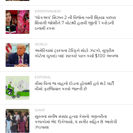
ENTERTAINMENT
‘લોકઅપ’ સિઝન 2 ની વિજેતા બની શ્રિયા કાલરા
શિવાંગી જોશીને 7 વોટથી હરાવી જીતી 1 કરોડની
ઇનામી રકમ
WORLD
અમેરિકામાં ટ્રમ્પના ટેરિફને મોટો ઝટકો, સુપ્રીમ
કોર્ટના ચુકાદા બાદ સરકારે પરત કર્યા $100 અબજ
EDITORIAL
વીમા વિના જ વાહનો દોડતા હોવાથી હવે થર્ડ પાર્ટી
વીમો ફરજિયાત કરવો જરૂરી છે
SURAT
સુરતના સતીષ મરાઠા હત્યા કેસનો ગણતરીના
કલાકોમાં ભેદ ઉકેલાયો, 4 સગીર સહિત 8 આરોપી
ઝડપાયા