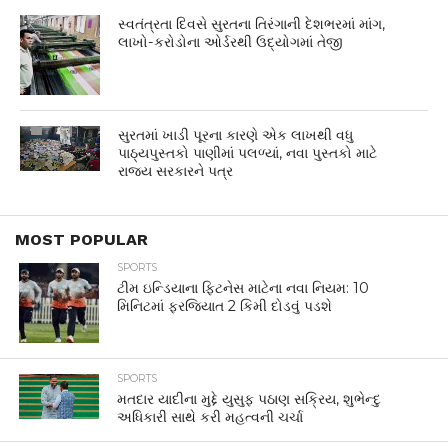
સ્વતંત્રતા દિવસે સુરતના તિરંગાની દેશભરમાં માંગ,
લાખો-કરોડોના ઓર્ડરથી ઉદ્યોગમાં તેજી
સુરતમાં ખાડી પૂરના કારણે એક લાખથી વધુ
પાઠ્યપુસ્તકો પાણીમાં પલળ્યાં, નવા પુસ્તકો માટે
રાજ્ય સરકારને પત્ર
MOST POPULAR
SPORTS
ટીમ ઇન્ડિયાના ફિટનેસ માટેના નવા નિયમ: 10
મિનિટમાં ફરજિયાત 2 કિમી દોડવું પડશે
SPORTS
મતદાર યાદીના મુદ્દે યુસુફ પઠાણ સક્રિય, શુભેન્દુ
અધિકારી સાથે કરી મહત્વની ચર્ચા