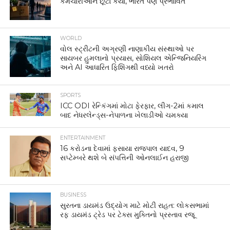
કર્મચારીઓને છૂટા કર્યા, ભારત પણ પ્રભાવિત
WORLD
વોલ સ્ટ્રીટની અગ્રણી નાણાકીય સંસ્થાઓ પર
સાયબર હુમલાનો પ્રયાસ, સોશિયલ એન્જિનિયરિંગ
અને AI આધારિત ફિશિંગથી વધ્યો ખતરો
SPORTS
ICC ODI રેન્કિંગમાં મોટા ફેરફાર, લીગ-2માં કમાલ
બાદ નેધરલેન્ડ્સ-નેપાળના ખેલાડીઓ ચમક્યા
ENTERTAINMENT
16 કરોડના દેવામાં ફસાયા રાજપાલ યાદવ, 9
સપ્ટેમ્બરે થશે બે સંપત્તિની ઓનલાઈન હરાજી
BUSINESS
સુરતના ડાયમંડ ઉદ્યોગ માટે મોટી રાહત: લોકસભામાં
રફ ડાયમંડ ટ્રેડ પર ટેક્સ મુક્તિનો પ્રસ્તાવ રજૂ