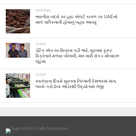
NATIONAL
ભારતીય બંદરો પર હાઇ એલર્ટ કાગળ પર UAEનો
માલ પાકિસ્તાની હોવાનું બહાર આવ્યું
SURAT
ડેટિંગ એપ પર મિત્રતા પડી ભારે, સુરતમાં ફ્રૂટ
વિક્રેતાને મળવા બોલાવી, માર મારી રોકડ-મોબાઇલ
લૂંટ્યા
SURAT
સ્વતંત્રતા દિવસે સુરતના તિરંગાની દેશભરમાં માંગ,
લાખો-કરોડોના ઓર્ડરથી ઉદ્યોગમાં તેજી