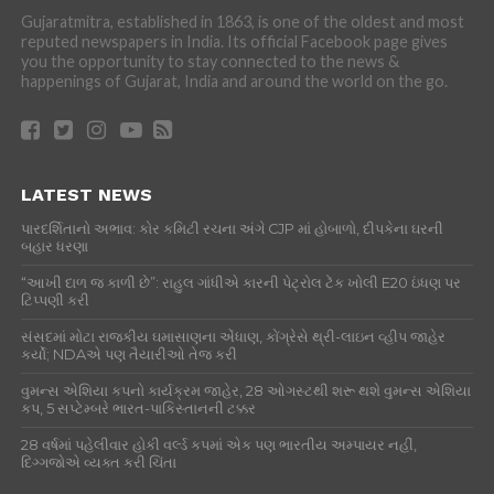
Gujaratmitra, established in 1863, is one of the oldest and most
reputed newspapers in India. Its official Facebook page gives
you the opportunity to stay connected to the news &
happenings of Gujarat, India and around the world on the go.
LATEST NEWS
પારદર્શિતાનો અભાવ: કોર કમિટી રચના અંગે CJP માં હોબાળો, દીપકેના ઘરની
બહાર ધરણા
“આખી દાળ જ કાળી છે”: રાહુલ ગાંધીએ કારની પેટ્રોલ ટેંક ખોલી E20 ઇંધણ પર
ટિપ્પણી કરી
સંસદમાં મોટા રાજકીય ઘમાસાણના એંધાણ, કોંગ્રેસે થ્રી-લાઇન વ્હીપ જાહેર
કર્યો; NDAએ પણ તૈયારીઓ તેજ કરી
વુમન્સ એશિયા કપનો કાર્યક્રમ જાહેર, 28 ઓગસ્ટથી શરૂ થશે વુમન્સ એશિયા
કપ, 5 સપ્ટેમ્બરે ભારત-પાકિસ્તાનની ટક્કર
28 વર્ષમાં પહેલીવાર હોકી વર્લ્ડ કપમાં એક પણ ભારતીય અમ્પાયર નહીં,
દિગ્ગજોએ વ્યક્ત કરી ચિંતા