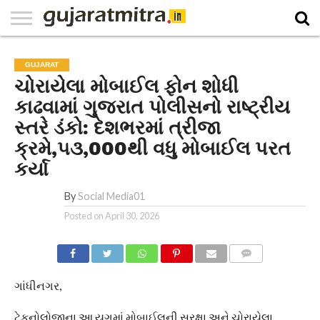
E-
PAPER
NATIONAL
WORLD
BUSINESS
SPORTS
GUJARAT
OPINION
MORE
GUJARAT
​ચોરાયેલા મોબાઈલ ફોન શોધી
કાઢવામાં ગુજરાત પોલીસનો રાષ્ટ્રીય
સ્તરે ડંકો: દેશભરમાં ત્રીજા
ક્રમે,૫૩,000થી વધુ મોબાઈલ પરત
કર્યા
By
Social Media01
Posted on
April 30, 2026
COMMENTS
ગાંધીનગર,
ટેકનોલોજીના આ યુગમાં મોબાઈલની સુરક્ષા અને ચોરાયેલા