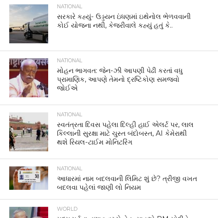
NATIONAL
સરકારે કહ્યું- ઉડ્ડયન ઇંધણમાં ઇથેનોલ ભેળવવાની
કોઈ યોજના નથી, કેજરીવાલે કહ્યું હતું કે..
NATIONAL
મોહન ભાગવત: જેન-ઝી આપણી પેઢી કરતાં વધુ
પ્રામાણિક, આપણે તેમનો દ્રષ્ટિકોણ સમજવો
જોઈએ
NATIONAL
સ્વતંત્રતા દિવસ પહેલા દિલ્હી હાઈ એલર્ટ પર, લાલ
કિલ્લાની સુરક્ષા માટે ચુસ્ત બંદોબસ્ત, AI કેમેરાથી
થશે રિયલ-ટાઈમ મોનિટરિંગ
NATIONAL
આધારમાં નામ બદલવાની લિમિટ શું છે? ત્રીજી વખત
બદલવા પહેલાં જાણી લો નિયમ
WORLD