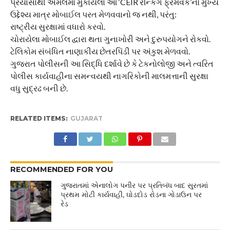
પ્રયાસોથી અમલમાં મુકાયેલા આ ‘CEIR રેન્કિંગ ફ્રેમવર્ક’નો મુખ્ય
ઉદ્દેશ્ય માત્ર મોબાઈલ પરત મેળવવાનો જ નથી, પરંતુ:
​રાષ્ટ્રીય સુરક્ષામાં વધારો કરવો.
​ચોરાયેલા મોબાઈલ દ્વારા થતા ગુનાખોરી અને દુરુપયોગને રોકવો.
​ટેલિકોમ સંબંધિત નાણાકીય છેતરપિંડી પર અંકુશ મેળવવો.
​ગુજરાત પોલીસની આ સિદ્ધિ દર્શાવે છે કે ટેકનોલોજી અને ત્વરિત
પોલીસ કાર્યવાહીના સમન્વયથી નાગરિકોની માલમત્તાની સુરક્ષા
વધુ સુદ્રઢ બની છે.
RELATED ITEMS:
GUJARAT
RECOMMENDED FOR YOU
ગુજરાતમાં એનાલોગ પનીર પર પ્રતિબંધ બાદ સુરતમાં
પ્રથમ મોટી કાર્યવાહી, ઘોડદોડ રોડના ગોડાઉન પર
રેડ