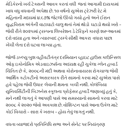
મેડિકેરનો ખર્ચ ટેક્સની આવક કરતાં વધી જતાં આગામી દાયકામાં
ખાધ વધુ વધવાની અપેક્ષા છે. ૧૦ વર્ષનો યુએસ ટ્રેઝરી રેટ મે
મહિનાની મધ્યમાં ૪.૬૭% જેટલો ઊંચો ગયો હતો અને ઈરાન
યુદ્ધવિરામ અંગેની વાટાઘાટો ચાલુ થતાં તેમાં થોડો ઘટાડો થયો ખરો –
જેવી રીતે ૨૦૨૫માં ટ્રમ્પના લિબરેશન ડે ટેરિફને કારણે શરૂઆતમાં
દરો વધ્યા હતા અને ત્યારબાદ ટ્રમ્પે સૌથી આકરા વધારા પાછા
ખેંચી લેતા દરો ઘટવા લાગ્યા હતા.
જોર્જ ડબ્લ્યુ બુશ વહીવટીતંત્ર દરમિયાન વ્હાઇટ હાઉસ કાઉન્સિલ
ઓફ ઇકોનોમિક એડવાઇઝર્સના અધ્યક્ષ રહી ચુકેલા ગ્લેન હબાર્ડ
ચિંતિત છે કે, ૨૦૦૮ની મંદી અથવા કોરોનાવાયરસ રોગચાળા જેવી
આર્થિક કટોકટીનો અસરકારક રીતે સામનો કરવા માટે યુએસ પાસે
હવે પહેલા જેવી ઉધાર લેવાની ક્ષમતા બચી નથી. કોલંબિયા
યુનિવર્સિટીની બિઝનેસ સ્કૂલના પ્રોફેસર હબાર્ડે જણાવ્યું હતું કે,
મને નથી લાગતું કે આપણી પાસે આ સમસ્યાનો સામનો કરવા માટે
૨૦૦૮ કે ૨૦૨૦ જેવો અવકાશ છે. વોશિંગ્ટન પાસે આના ઉકેલ માટે
કોઈ વિચારો – સારા કે ખરાબ – હોય તેવું લાગતું નથી.
વધતા વ્યાજદરો પ્રતિનિધિ સભા અને સેનેટ પર નિયંત્રણ