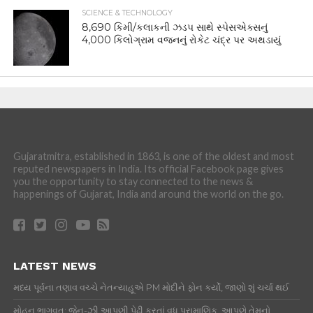
SCIENCE & TECHNOLOGY
8,690 કિમી/કલાકની ઝડપ સાથે સ્પેસએક્સનું
4,000 કિલોગ્રામ વજનનું રોકેટ ચંદ્ર પર અથડાયું
Gujaratmitra, established in 1863, is one of the oldest and most
reputed newspapers in India. Its official Facebook page gives
you the opportunity to stay connected to the news &
happenings of Gujarat, India and around the world on the go.
LATEST NEWS
મધ્ય પૂર્વના તણાવ વચ્ચે નેતન્યાહૂએ PM મોદીને ફોન કર્યો, જાણો શું ચર્ચા થઈ
મોહન ભાગવત: જેન-ઝી આપણી પેઢી કરતાં વધુ પ્રામાણિક, આપણે તેમનો