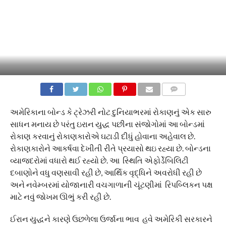
COMMENTS
અમેરિકાના બોન્ડ કે ટ્રેઝરી નોટ દુનિયાભરમાં રોકાણનું એક સારુ
સાધન મનાય છે પરંતુ ઇરાન યુદ્ધ પછીના સંજોગોમાં આ બોન્ડમાં
રોકાણ કરવાનું રોકાણકારોએ ઘટાડી દીધું હોવાના અહેવાલ છે.
રોકાણકારોને આકર્ષવા દેખીતી રીતે પ્રયાસો થઇ રહ્યા છે. બોન્ડના
વ્યાજદરોમાં વધારો થઈ રહ્યો છે. આ સ્થિતિ એફોર્ડેબિલિટી
દબાણોને વધુ વણસાવી રહી છે, આર્થિક વૃદ્ધિને અવરોધી રહી છે
અને નવેમ્બરમાં યોજાનારી વચગાળાની ચૂંટણીમાં રિપબ્લિકન પક્ષ
માટે નવું જોખમ ઊભું કરી રહી છે.
ઈરાન યુદ્ધને કારણે ઉછળેલા ઉર્જાના ભાવ હવે અમેરિકી સરકારને