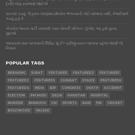
દ્રષ્ટિકોણ સમજવો જોઈએ
સરકારે કહ્યું- ઉડ્ડયન ઇંધણમાં ઇથેનોલ ભેળવવાની કોઈ યોજના નથી, કેજરીવાલે
કહ્યું હતું કે..
કોકરોચ જનતા પાર્ટી ચલાવશે ‘ક્યા બોલતી પબ્લિક’ ઝુંબેશ, આ હશે મુખ્ય
મુદ્દાઓ..
આધારમાં નામ બદલવાની લિમિટ શું છે? ત્રીજી વખત બદલવા પહેલાં જાણી લો
નિયમ
POPULAR TAGS
BREAKING
SURAT
FEATURED
FEATURED3
FEATURED1
FEATURED2
FEATURED5
GUJARAT
POLICE
FEATURED6
FEATURED4
INDIA
BJP
CONGRESS
DEATH
ACCIDENT
ELECTION
PM MODI
DELHI
PAKISTAN
HOSPITAL
MURDER
BHARUCH
CM
SPORTS
RAIN
PM
CRICKET
BOLLYWOOD
VALSAD