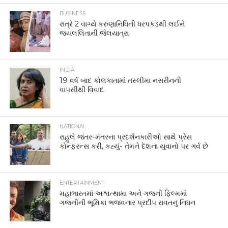
BUSINESS
રાત્રે 2 વાગ્યે કરુણાનિધિની ધરપકડથી લઈને
જયલલિતાની જેલયાત્રા
INDIA
19 વર્ષ બાદ કોલકાતામાં તસ્લીમા નસરીનની
વાપસીથી વિવાદ
NATIONAL
રાહુલે જંતર-મંતરના પ્રદર્શનકારીઓ સાથે પ્રેસ
કોન્ફરન્સ કરી, કહ્યું- તેમને દેશના યુવાનો પર ગર્વ છે
ENTERTAINMENT
મહાભારતમાં અશ્વત્થામા અને ગજની ફિલ્મમાં
ગજનીની ભૂમિકા ભજવનાર પ્રદીપ રાવતનું નિધન