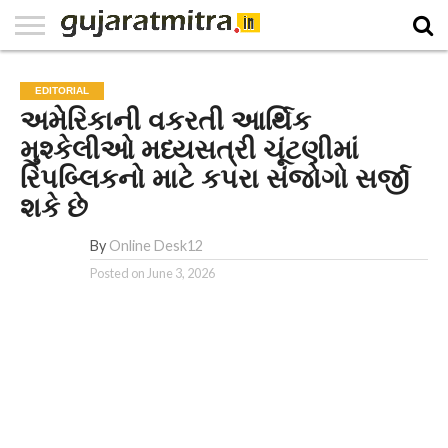
E-
PAPER
NATIONAL
WORLD
BUSINESS
SPORTS
GUJARAT
OPINION
MORE
EDITORIAL
અમેરિકાની વકરતી આર્થિક
મુશ્કેલીઓ મધ્યસત્રી ચૂંટણીમાં
રિપબ્લિકનો માટે કપરા સંજોગો સર્જી
શકે છે
By
Online Desk12
Posted on
June 3, 2026