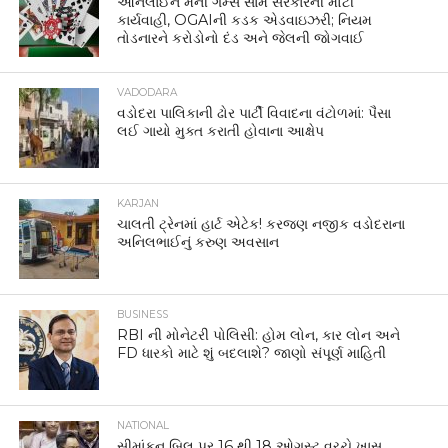
ઓનલાઈન મની ગેમ્સ સામે સરકારની મોટી
કાર્યવાહી, OGAIની કડક એડવાઇઝરી; નિયમ
તોડનારને કરોડોનો દંડ અને જેલની જોગવાઈ
VADODARA
વડોદરા પાલિકાની ઢોર પાર્ટી વિવાદના વંટોળમાં: પૈસા
લઈ ગાયો મુક્ત કરાતી હોવાના આક્ષેપ
KARJAN
ચાલતી ટ્રેનમાં હાર્ટ એટેક! કરજણ નજીક વડોદરાના
અનિલભાઈનું કરુણ અવસાન
BUSINESS
RBI ની મોનેટરી પોલિસી: હોમ લોન, કાર લોન અને
FD ધારકો માટે શું બદલાશે? જાણો સંપૂર્ણ માહિતી
NATIONAL
સીમાંકન બિલ પર 16 થી 18 ઓગસ્ટ વચ્ચે ખાસ