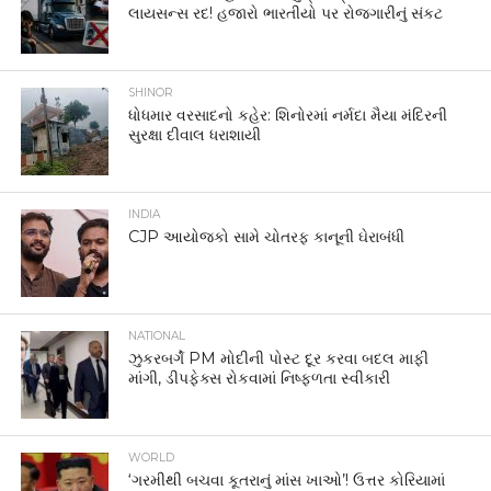
લાયસન્સ રદ! હજારો ભારતીયો પર રોજગારીનું સંકટ
SHINOR
ધોધમાર વરસાદનો કહેર: શિનોરમાં નર્મદા મૈયા મંદિરની
સુરક્ષા દીવાલ ધરાશાયી
INDIA
CJP આયોજકો સામે ચોતરફ કાનૂની ઘેરાબંધી
NATIONAL
ઝુકરબર્ગે PM મોદીની પોસ્ટ દૂર કરવા બદલ માફી
માંગી, ડીપફેક્સ રોકવામાં નિષ્ફળતા સ્વીકારી
WORLD
‘ગરમીથી બચવા કૂતરાનું માંસ ખાઓ’! ઉત્તર કોરિયામાં