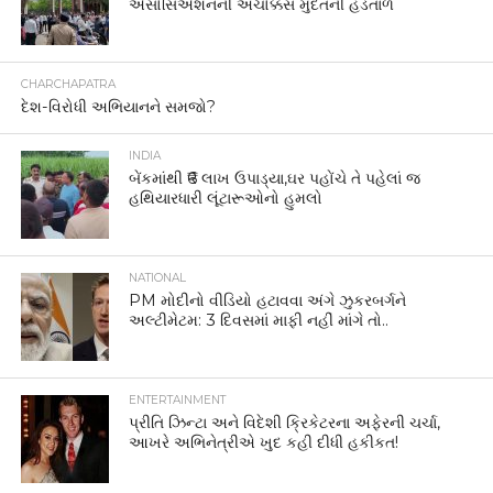
એસોસિએશનની અચોક્કસ મુદતની હડતાળ
CHARCHAPATRA
દેશ-વિરોધી અભિયાનને સમજો?
INDIA
બેંકમાંથી ₹6 લાખ ઉપાડ્યા,ઘર પહોંચે તે પહેલાં જ
હથિયારધારી લૂંટારૂઓનો હુમલો
NATIONAL
PM મોદીનો વીડિયો હટાવવા અંગે ઝુકરબર્ગને
અલ્ટીમેટમ: 3 દિવસમાં માફી નહીં માંગે તો..
ENTERTAINMENT
પ્રીતિ ઝિન્ટા અને વિદેશી ક્રિકેટરના અફેરની ચર્ચા,
આખરે અભિનેત્રીએ ખુદ કહી દીધી હકીકત!