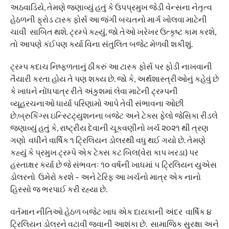
અઠવાડિયે, તેમણે જણાવ્યું હતું કે ઉપપ્રમુખ જેડી વેન્સના નેતૃત્વ
હેઠળની ફ્રોડ ટાસ્ક ફોર્સ આ જંગી બચતનો માર્ગ ખોલવા માટેની
ચાવી સાબિત થશે. ટ્રમ્પે કહ્યું, જો તેઓ ખરેખર ઉત્કૃષ્ટ કામ કરશે,
તો આપણે કંઈપણ કર્યા વિના સંતુલિત બજેટ મેળવી શકીશું.
ટ્રમ્પ કદાચ નિષ્ફળતાનું ઠીકરું આ ટાસ્ક ફોર્સ પર ફોડી નાખવાની
તૈયારી કરતા હોય તે પણ શક્ય છે. જો કે, અર્થશાસ્ત્રીઓનું કહેવું છે
કે ખાધને નોંધપાત્ર રીતે અંકુશમાં લેવા માટેની ટ્રમ્પની
વ્યૂહરચનાઓ ધાર્યા પરિણામો આપે તેવી સંભાવના ઓછી
છે.બ્રુકિંગ્સ ઇન્સ્ટિટ્યુશનના બજેટ અને ટેક્સ ફેલો જેસિકા રીડલે
જણાવ્યું હતું કે, રાષ્ટ્રીય દેવાની ચૂકવણીનો ખર્ચ ૨૦૨૧ થી ત્રણ
ગણો વધીને વાર્ષિક ૧ ટ્રિલિયન ડોલરથી વધુ થઈ ગયો છે. તેમણે
કહ્યું કે પ્રમુખ ટ્રમ્પે એક ટેક્સ કટ બિલ(વેરા કાપ ખરડા) પર
હસ્તાક્ષર કર્યા છે જે સંભવતઃ ૧૦ વર્ષની ખાધમાં ૫ ટ્રિલિયન યુએસ
ડોલરનો ઉમેરો કરશે – અને ટેરિફ આ ખર્ચનો માત્ર એક નાનો
હિસ્સો જ ભરપાઈ કરી રહ્યા છે.
વર્તમાન નીતિઓ હેઠળ બજેટ ખાધ એક દાયકાની અંદર વાર્ષિક ૪
ટ્રિલિયન ડોલરને વટાવી જવાની આશંકા છે. સામાજિક સુરક્ષા અને