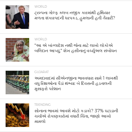
WORLD
ટ્રમ્પના ગોલ્ફ ક્લબ નજીક કારમાંથી હથિયાર
મળતા શંકાસ્પદની ધરપકડ, હુમલાની હતી તૈયારી?
WORLD
“આ એ બાંગ્લાદેશ નથી જેના માટે લાખો લોકોએ
બલિદાન આપ્યું,” શેખ હસીનાનું વર્ચ્યુઅલ સંબોધન
GUJARAT
અમદાવાદમાં સીએનજીના ભાવવધારા સામે 1 લાખથી
વધુ રિક્ષાઓના પૈડાં થંભ્યા: બે દિવસની હડતાલની
મુસાફરો પરેશાન
TRENDING
સોનાના ભાવમાં આવશે મોટો કડાકો? 37% ઘટાડાની
ચર્ચાએ રોકાણકારોમાં વધારી ચિંતા, જાણો આખો
મામલો