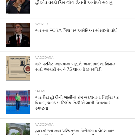
હીટવેવ વચ્ચે કિમ જોંગ ઉનની અનોખી સલાહ
WORLD
ભારતના FCRA બિલ પર અમેરિકન સાંસદનો વાંધો
VADODARA
વર્ક પરમિટ આપવાના બહાને અમદાવાદના શિક્ષક
સાથે આચરી રૂ. 4.75 લાખની છેતરપિંડી
SPORTS
ભારતીય હોકીની જર્સીનો રંગ બદલવાના નિર્ણય પર
વિવાદ, અધ્યક્ષ દિલીપ તિર્કીએ માંગી વિગતવાર
સ્પષ્ટતા
VADODARA
હાઈકોર્ટના નવા પરિપત્રના વિરોધમાં વડોદરા બાર