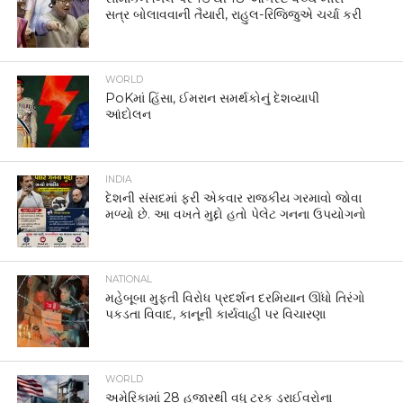
સત્ર બોલાવવાની તૈયારી, રાહુલ-રિજિજુએ ચર્ચા કરી
WORLD
PoKમાં હિંસા, ઈમરાન સમર્થકોનું દેશવ્યાપી
આંદોલન
INDIA
દેશની સંસદમાં ફરી એકવાર રાજકીય ગરમાવો જોવા
મળ્યો છે. આ વખતે મુદ્દો હતો પેલેટ ગનના ઉપયોગનો
NATIONAL
મહેબૂબા મુફ્તી વિરોધ પ્રદર્શન દરમિયાન ઊંધો તિરંગો
પકડતા વિવાદ, કાનૂની કાર્યવાહી પર વિચારણા
WORLD
અમેરિકામાં 28 હજારથી વધુ ટ્રક ડ્રાઈવરોના