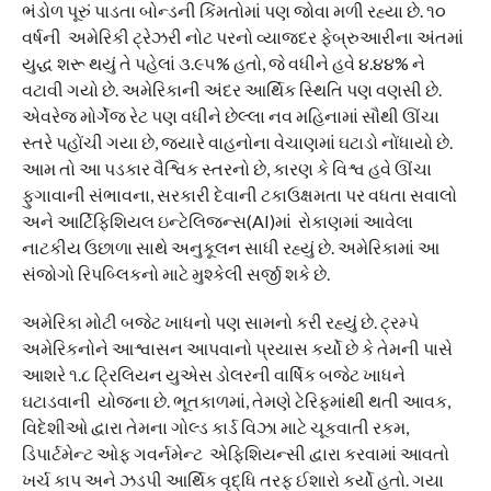
ભંડોળ પૂરું પાડતા બોન્ડની કિંમતોમાં પણ જોવા મળી રહ્યા છે. ૧૦
વર્ષની અમેરિકી ટ્રેઝરી નોટ પરનો વ્યાજદર ફેબ્રુઆરીના અંતમાં
યુદ્ધ શરૂ થયું તે પહેલાં ૩.૯૫% હતો, જે વધીને હવે ૪.૪૪% ને
વટાવી ગયો છે. અમેરિકાની અંદર આર્થિક સ્થિતિ પણ વણસી છે.
એવરેજ મોર્ગેજ રેટ પણ વધીને છેલ્લા નવ મહિનામાં સૌથી ઊંચા
સ્તરે પહોંચી ગયા છે, જ્યારે વાહનોના વેચાણમાં ઘટાડો નોંધાયો છે.
આમ તો આ પડકાર વૈશ્વિક સ્તરનો છે, કારણ કે વિશ્વ હવે ઊંચા
ફુગાવાની સંભાવના, સરકારી દેવાની ટકાઉક્ષમતા પર વધતા સવાલો
અને આર્ટિફિશિયલ ઇન્ટેલિજન્સ(AI)માં રોકાણમાં આવેલા
નાટકીય ઉછાળા સાથે અનુકૂલન સાધી રહ્યું છે. અમેરિકામાં આ
સંજોગો રિપબ્લિકનો માટે મુશ્કેલી સર્જી શકે છે.
અમેરિકા મોટી બજેટ ખાધનો પણ સામનો કરી રહ્યું છે. ટ્રમ્પે
અમેરિકનોને આશ્વાસન આપવાનો પ્રયાસ કર્યો છે કે તેમની પાસે
આશરે ૧.૮ ટ્રિલિયન યુએસ ડોલરની વાર્ષિક બજેટ ખાધને
ઘટાડવાની યોજના છે. ભૂતકાળમાં, તેમણે ટેરિફમાંથી થતી આવક,
વિદેશીઓ દ્વારા તેમના ગોલ્ડ કાર્ડ વિઝા માટે ચૂકવાતી રકમ,
ડિપાર્ટમેન્ટ ઓફ ગવર્નમેન્ટ એફિશિયન્સી દ્વારા કરવામાં આવતો
ખર્ચ કાપ અને ઝડપી આર્થિક વૃદ્ધિ તરફ ઈશારો કર્યો હતો. ગયા