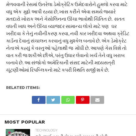
મેળવવાની રેસમાં ઉતરેલા ડેમોક્રેટિક ઉમેદવારોને હુમલો કરવા માટે
વધુ એક મુદ્દો આપી રહ્યા છે, ખાસ કરીને એવા સમયે જ્યારે
મતદારો ખોરાક અને ગેસોલિનના ઊંચા ભાવોથી ચિંતિત છે. સતત
વધતી ખાધ અને ઊંચા વ્યાજદર સામાન્ય લોકો માટે પણ ઘર
ખરીદવા કે તેનું નવીનીકરણ કરવા, નવી કાર ખરીદવા અથવા ક્રેડિટ
કાર્ડના દેવાનું સંચાલન કરવાનું વધુ મુશ્કેલ બનાવે છે. એક ડેમોક્રેટ
નેતાએ કહ્યું કે વસ્તુઓ પહેલાથી જ મોંઘી છે. આપણે ગેસ વિશે તો
વાત કરી જ શકીએ છીએ, પરંતુ ઉધાર લેવાનો ખર્ચ તેને વધુ ખરાબ
બનાવે છે. આ સંજોગો અમેરિકાની સંસદ માટેની મધ્યસત્રી
ચૂંટણીઓમાં રિપબ્લિકનો માટે કપરી સ્થિતિ સર્જી શકે છે.
RELATED ITEMS:
MOST POPULAR
TECHNOLOGY