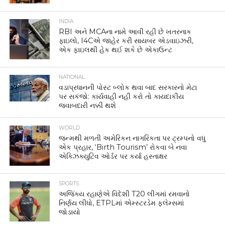
INDIA
RBI અને MCAના નામે આવી રહી છે ખતરનાક
ફાઇલો, I4Cએ જાહેર કરી સાયબર એડવાઇઝરી,
એક ફાઇલથી હેક થઈ શકે છે એકાઉન્ટ
NATIONAL
વડાપ્રધાનની પોસ્ટ બ્લોક થવા બાદ સરકારનો મેટા
પર સકંજો: કાર્યવાહી નહીં કરો તો કાયદાકીય
જવાબદારી નક્કી થશે
WORLD
જન્મથી મળતી અમેરિકન નાગરિકતા પર ટ્રમ્પનો વધુ
એક પ્રહાર, ‘Birth Tourism’ રોકવા બે નવા
એક્ઝિક્યુટિવ ઓર્ડર પર કર્યા હસ્તાક્ષર
SPORTS
અજિંક્ય રહાણેએ વિદેશી T20 લીગમાં રમવાનો
નિર્ણય લીધો, ETPLમાં એમ્સ્ટરડેમ ફ્લેમ્સમાં
જોડાયો