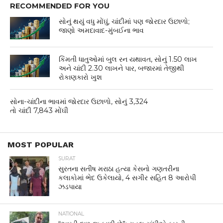
RECOMMENDED FOR YOU
સોનું થયું વધુ મોંઘું, ચાંદીમાં પણ જોરદાર ઉછાળો;
જાણો અમદાવાદ-મુંબઈના ભાવ
કિંમતી ધાતુઓમાં બુલ રન યથાવત, સોનું 1.50 લાખ
અને ચાંદી 2.30 લાખને પાર, બજારમાં તેજીથી
રોકાણકારો ખુશ
સોના-ચાંદીના ભાવમાં જોરદાર ઉછાળો, સોનું 3,324
તો ચાંદી 7,843 મોંઘી
MOST POPULAR
SURAT
સુરતના સતીષ મરાઠા હત્યા કેસનો ગણતરીના
કલાકોમાં ભેદ ઉકેલાયો, 4 સગીર સહિત 8 આરોપી
ઝડપાયા
NATIONAL