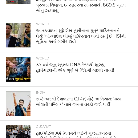
પ્રયાસ નિષ્ફળ, ઇ-સ્કૂટરના ટાયરમાંથી 869.5 ગ્રામ
સોનું ઝડપાયું
WORLD
આતંકવાદના મુદ્દે શેખ હસીનાના પુત્રે પાકિસ્તાનને
ઘેર્યું: ‘બાંગ્લાદેશ બીજું પાકિસ્તાન બની રહ્યું છે’, ISIની
ભૂમિકા અંગે ગંભીર દાવો
WORLD
37 વર્ષ જૂનું રહસ્ય DNA ટેસ્ટથી ખુલ્યું,
હોસ્પિટલની એક ભૂલે બે જિંદગી બદલી નાખી!
INDIA
સપ્ટેમ્બરથી દેશભરમાં CJPનું મોટું અભિયાન: ‘ક્યા
બોલતી પબ્લિક’ નામે જનતા વચ્ચે જશે પાર્ટી
GUJARAT
હાઈકોર્ટના A4 નિયમને લઈને ગુજરાતભરમાં