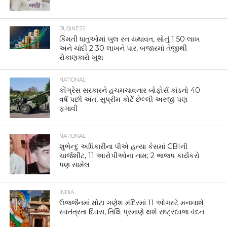
BUSINESS
કિંમતી ધાતુઓમાં બુલ રન યથાવત, સોનું 1.50 લાખ
અને ચાંદી 2.30 લાખને પાર, બજારમાં તેજીથી
રોકાણકારો ખુશ
NATIONAL
કોંગ્રેસ સરકારને હચમચાવનાર બોફોર્સ કાંડનો 40
વર્ષ પછી અંત, સુપ્રીમ કોર્ટે છેલ્લી અરજી પણ
ફગાવી
NATIONAL
શુભેન્દુ અધિકારીના પીએ હત્યા કેસમાં CBIની
ચાર્જશીટ, 11 આરોપીઓના નામ; 2 ભાજપ કાર્યકરો
પણ સામેલ
INDIA
ઉજ્જૈનમાં મોટા ગણેશ મંદિરમાં 11 ઓગસ્ટે મનાવાશે
સ્વતંત્રતા દિવસ, તિથિ પ્રમાણે થશે રાષ્ટ્રધ્વજ વંદન