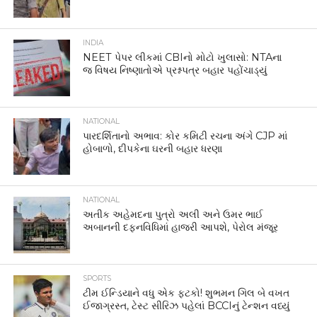
INDIA
NEET પેપર લીકમાં CBIનો મોટો ખુલાસો: NTAના
જ વિષય નિષ્ણાતોએ પ્રશ્નપત્ર બહાર પહોંચાડ્યું
NATIONAL
પારદર્શિતાનો અભાવ: કોર કમિટી રચના અંગે CJP માં
હોબાળો, દીપકેના ઘરની બહાર ધરણા
NATIONAL
અતીક અહેમદના પુત્રો અલી અને ઉમર ભાઈ
અબાનની દફનવિધિમાં હાજરી આપશે, પેરોલ મંજૂર
SPORTS
ટીમ ઈન્ડિયાને વધુ એક ફટકો! શુભમન ગિલ બે વખત
ઈજાગ્રસ્ત, ટેસ્ટ સીરિઝ પહેલાં BCCIનું ટેન્શન વધ્યું