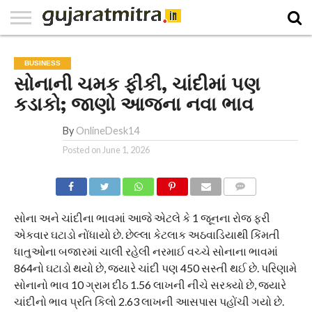
E-
PAPER
NATIONAL
WORLD
BUSINESS
SPORTS
GUJARAT
OPINION
MORE
BUSINESS
સોનાની ચમક ફીકી, ચાંદીમાં પણ
કડાકો; જાણો આજના નવા ભાવ
By
OnlineDesk14
Posted on
June 1, 2026
COMMENTS
સોના અને ચાંદીના ભાવમાં આજે એટલે કે 1 જૂનના રોજ ફરી
એકવાર ઘટાડો નોંધાયો છે. છેલ્લા કેટલાક અઠવાડિયાથી કિંમતી
ધાતુઓના બજારમાં ચાલી રહેલી નરમાઈ વચ્ચે સોનાના ભાવમાં
864નો ઘટાડો થયો છે, જ્યારે ચાંદી પણ 450 સસ્તી થઈ છે. પરિણામે
સોનાનો ભાવ 10 ગ્રામ દીઠ 1.56 લાખની નીચે સરક્યો છે, જ્યારે
ચાંદીનો ભાવ પ્રતિ કિલો 2.63 લાખની આસપાસ પહોંચી ગયો છે.