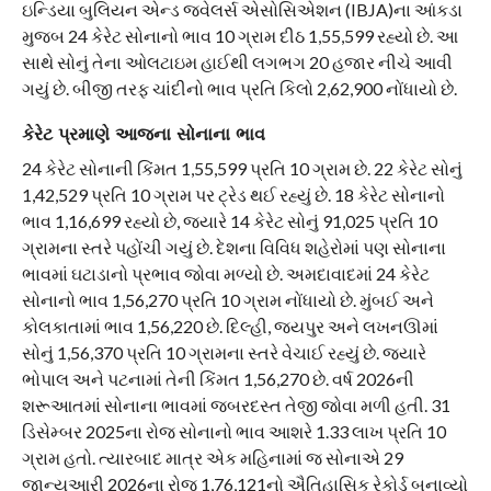
ઇન્ડિયા બુલિયન એન્ડ જ્વેલર્સ એસોસિએશન (IBJA)ના આંકડા
મુજબ 24 કેરેટ સોનાનો ભાવ 10 ગ્રામ દીઠ 1,55,599 રહ્યો છે. આ
સાથે સોનું તેના ઓલટાઇમ હાઈથી લગભગ 20 હજાર નીચે આવી
ગયું છે. બીજી તરફ ચાંદીનો ભાવ પ્રતિ કિલો 2,62,900 નોંધાયો છે.
કેરેટ પ્રમાણે આજના સોનાના ભાવ
24 કેરેટ સોનાની કિંમત 1,55,599 પ્રતિ 10 ગ્રામ છે. 22 કેરેટ સોનું
1,42,529 પ્રતિ 10 ગ્રામ પર ટ્રેડ થઈ રહ્યું છે. 18 કેરેટ સોનાનો
ભાવ 1,16,699 રહ્યો છે, જ્યારે 14 કેરેટ સોનું 91,025 પ્રતિ 10
ગ્રામના સ્તરે પહોંચી ગયું છે. દેશના વિવિધ શહેરોમાં પણ સોનાના
ભાવમાં ઘટાડાનો પ્રભાવ જોવા મળ્યો છે. અમદાવાદમાં 24 કેરેટ
સોનાનો ભાવ 1,56,270 પ્રતિ 10 ગ્રામ નોંધાયો છે. મુંબઈ અને
કોલકાતામાં ભાવ 1,56,220 છે. દિલ્હી, જયપુર અને લખનઊમાં
સોનું 1,56,370 પ્રતિ 10 ગ્રામના સ્તરે વેચાઈ રહ્યું છે. જ્યારે
ભોપાલ અને પટનામાં તેની કિંમત 1,56,270 છે. વર્ષ 2026ની
શરૂઆતમાં સોનાના ભાવમાં જબરદસ્ત તેજી જોવા મળી હતી. 31
ડિસેમ્બર 2025ના રોજ સોનાનો ભાવ આશરે 1.33 લાખ પ્રતિ 10
ગ્રામ હતો. ત્યારબાદ માત્ર એક મહિનામાં જ સોનાએ 29
જાન્યુઆરી 2026ના રોજ 1,76,121નો ઐતિહાસિક રેકોર્ડ બનાવ્યો