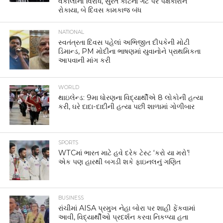
વકીલોનો વિરોધ, સુરત કોર્ટના ગેટ પર પક્ષકારોને
રોકાયા, બે દિવસ કામકાજ બંધ
NATIONAL
સ્વતંત્રતા દિવસ પહેલાં અભિજીત દીપકેની મોટી
ડિમાન્ડ, PM મોદીના ભાષણમાં યુવાનોને પ્રાથમિકતા
આપવાની માંગ કરી
WORLD
થાઇલેન્ડ: 9મા ધોરણના વિદ્યાર્થીએ 8 લોકોની હત્યા
કરી, ઘરે દાદા-દાદીની હત્યા પછી શાળામાં ગોળીબાર
SPORTS
WTCમાં ભારત માટે હવે દરેક ટેસ્ટ ‘કરો યા મરો’!
એક પણ હારથી બગડી શકે ફાઇનલનું ગણિત
BUSINESS
રાંચીમાં AISA પ્રમુખ નેહા બોરા પર શાહી ફેંકવામાં
આવી, વિદ્યાર્થીઓ પ્રદર્શન કરવા નિકળ્યા હતા