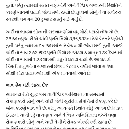
હતો. પરંતુ ત્યારથી સતત નફાખોરી અને વૈશ્વિક બજારની સ્થિતિને
કારણે ભાવમાં ઘટાડો જોવા મળી રહ્યો છે. હાલમાં સોનું તેના સર્વોચ્ચ
સ્તરથી લગભગ 20 હજાર સસ્તું થઈ ગયું છે.
ચાંદીના ભાવમાં સોનાની સરખામણીમાં વધુ મોટો ઘટાડો નોંધાયો છે.
29 જાન્યુઆરીએ ચાંદી પ્રતિ કિલો 3,85,933ના રેકોર્ડ સ્તરે પહોંચી
હતી. પરંતુ ત્યારબાદ બજારમાં ભારે વેચવાલી જોવા મળી હતી. આજે
ચાંદીનો ભાવ 2,62,900 પ્રતિ કિલો છે. એટલે કે માત્ર 123 દિવસમાં
ચાંદીના ભાવમાં 1.23 લાખથી વધુનો ઘટાડો થયો છે. આ ઘટાડો
કિંમતી ધાતુઓના બજારમાં છેલ્લા કેટલાક વર્ષોમાં જોવા મળેલા
સૌથી મોટા ઘટાડાઓમાંથી એક માનવામાં આવે છે.
ભાવ કેમ ઘટી રહ્યા છે?
સામાન્ય રીતે યુદ્ધ અથવા વૈશ્વિક અસ્થિરતાના સમયમાં
રોકાણકારો સોનું અને ચાંદી જેવી સુરક્ષિત સંપત્તિમાં રોકાણ કરે છે,
જેના કારણે ભાવ વધે છે. પરંતુ આ વખતે સ્થિતિ થોડું અલગ છે. મિડલ
ઈસ્ટમાં ચાલી રહેલા તણાવ અને વૈશ્વિક અનિશ્ચિતતા વચ્ચે ઘણા
રોકાણકારો સોનું અને ચાંદી વેચીને રોકડ એકઠી કરી રહ્યા છે.
અનિશ્ચિત સમયમાં હાથમાં રોકડ રાખવાનું વધુ સુરક્ષિત માનવામાં