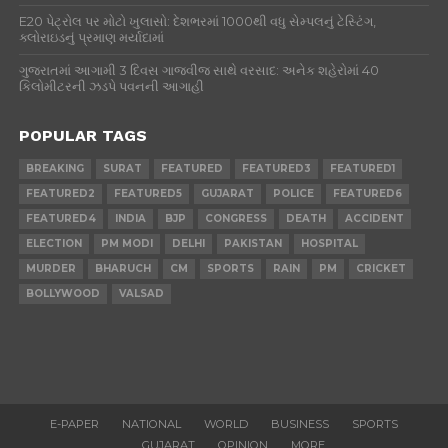
E20 પેટ્રોલ પર મોટો ખુલાસો: દેશભરમાં 1000થી વધુ સેમ્પલનું ટેસ્ટિંગ,
ક્લોરાઇડનું પ્રમાણ મર્યાદામાં
ગુજરાતમાં આગામી 3 દિવસ ગાજવીજ સાથે વરસાદ: અનેક શહેરોમાં 40
કિલોમીટરની ઝડપે પવનની આગાહી
POPULAR TAGS
BREAKING
SURAT
FEATURED
FEATURED3
FEATURED1
FEATURED2
FEATURED5
GUJARAT
POLICE
FEATURED6
FEATURED4
INDIA
BJP
CONGRESS
DEATH
ACCIDENT
ELECTION
PM MODI
DELHI
PAKISTAN
HOSPITAL
MURDER
BHARUCH
CM
SPORTS
RAIN
PM
CRICKET
BOLLYWOOD
VALSAD
E-PAPER
NATIONAL
WORLD
BUSINESS
SPORTS
GUJARAT
OPINION
MORE