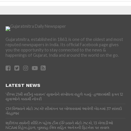
Gujaratmitra, established in 1863, is one of the oldest and most
reputed newspapers in India. Its official Facebook page gives
you the opportunity to stay connected to the news &
happenings of Gujarat, India and around the world on the go.
LATEST NEWS
‘રીલ્સ 21મી સદીનું વ્યસન’ યુવાનોને સંબોધતા રાહુલે કહ્યું- હજારમાંથી ફક્ત 12
યુવાઓને કાયમી નોકરી
CM વિજયને મોટો ઝટકો! સીમાંકન પર બોલાવવામાં આવેલી બેઠકમાં 37 સાંસદો
ગેરહાજર
શ્રીલંકા સામેની સીરિઝ પહેલા ટીમ ઈન્ડિયાને મોટો ઝટકો, 13 ખેલાડીઓ
NCAમાં રિહેબ હેઠળ, બુમરાહ-ગિલ સહિત અનેકની ફિટનેસ પર સવાલ