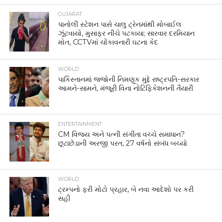
GUJARAT
પાનોલી સ્ટેશન પાસે ચાલુ ટ્રેનમાંથી મોબાઈલ
ઝૂંટવાયો, મુસાફર નીચે પટકાયા; સારવાર દરમિયાન
મોત, CCTVમાં ચોંકાવનારી ઘટના કેદ
WORLD
પાકિસ્તાનમાં જજોની નિમણૂક મુદ્દે રાષ્ટ્રપતિ-સરકાર
આમને-સામને, મંજૂરી વિના નોટિફિકેશનની તૈયારી
ENTERTAINMENT
CM વિજય અને પત્ની સંગીતા વચ્ચે સમાધાન?
છૂટાછેડાની અરજી પરત, 27 વર્ષનો સંબંધ બચ્યો
WORLD
ટ્રમ્પનો ફરી મોટો પ્રહાર, બે નવા આદેશો પર કરી
સહી