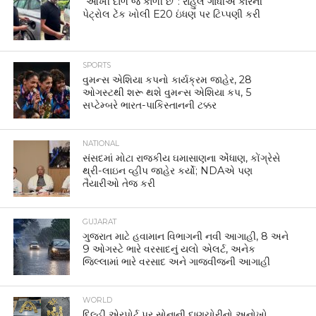
“આખી દાળ જ કાળી છે”: રાહુલ ગાંધીએ કારની
પેટ્રોલ ટેંક ખોલી E20 ઇંધણ પર ટિપ્પણી કરી
SPORTS
વુમન્સ એશિયા કપનો કાર્યક્રમ જાહેર, 28
ઓગસ્ટથી શરૂ થશે વુમન્સ એશિયા કપ, 5
સપ્ટેમ્બરે ભારત-પાકિસ્તાનની ટક્કર
NATIONAL
સંસદમાં મોટા રાજકીય ઘમાસાણના એંધાણ, કોંગ્રેસે
થ્રી-લાઇન વ્હીપ જાહેર કર્યો; NDAએ પણ
તૈયારીઓ તેજ કરી
GUJARAT
ગુજરાત માટે હવામાન વિભાગની નવી આગાહી, 8 અને
9 ઓગસ્ટે ભારે વરસાદનું યલો એલર્ટ, અનેક
જિલ્લામાં ભારે વરસાદ અને ગાજવીજની આગાહી
WORLD
દિલ્હી એરપોર્ટ પર સોનાની દાણચોરીનો અનોખો