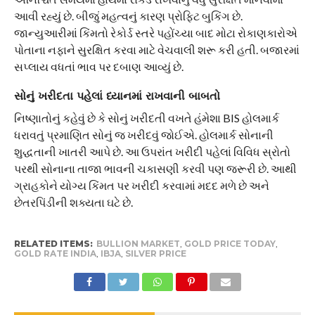
આવી રહ્યું છે. બીજું મહત્વનું કારણ પ્રોફિટ બુકિંગ છે.
જાન્યુઆરીમાં કિંમતો રેકોર્ડ સ્તરે પહોંચ્યા બાદ મોટા રોકાણકારોએ
પોતાના નફાને સુરક્ષિત કરવા માટે વેચવાલી શરૂ કરી હતી. બજારમાં
સપ્લાય વધતાં ભાવ પર દબાણ આવ્યું છે.
સોનું ખરીદતા પહેલાં ધ્યાનમાં રાખવાની બાબતો
નિષ્ણાતોનું કહેવું છે કે સોનું ખરીદતી વખતે હંમેશા BIS હોલમાર્ક
ધરાવતું પ્રમાણિત સોનું જ ખરીદવું જોઈએ. હોલમાર્ક સોનાની
શુદ્ધતાની ખાતરી આપે છે. આ ઉપરાંત ખરીદી પહેલાં વિવિધ સ્રોતો
પરથી સોનાના તાજા ભાવની ચકાસણી કરવી પણ જરૂરી છે. આથી
ગ્રાહકોને યોગ્ય કિંમત પર ખરીદી કરવામાં મદદ મળે છે અને
છેતરપિંડીની શક્યતા ઘટે છે.
RELATED ITEMS:
BULLION MARKET
,
GOLD PRICE TODAY
,
GOLD RATE INDIA
,
IBJA
,
SILVER PRICE