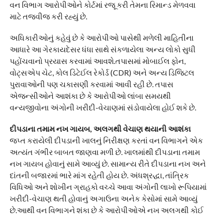
વન વિભાગ આરોપીઓને કોર્ટમાં રજૂ કરી તેમના રિમાન્ડ મેળવવા
માટે તજવીજ કરી રહ્યું છે.
અધિકારીઓનું કહેવું છે કે આરોપીઓ પાસેથી મળેલી માહિતીના
આધારે આ ગેરકાયદેસર ધંધા સાથે સંકળાયેલા અન્ય લોકો સુધી
પહોંચવાનો પ્રયાસ કરવામાં આવશે.તપાસમાં મોબાઈલ ફોન,
વોટ્સએપ ચેટ, કોલ ડિટેઈલ રેકોર્ડ (CDR) અને અન્ય ડિજિટલ
પુરાવાઓની પણ ચકાસણી કરવામાં આવી રહી છે. તપાસ
એજન્સીઓને આશંકા છે કે આરોપીઓ લાંબા સમયથી
વન્યજીવોના અંગોની ખરીદી-વેચાણમાં સંડોવાયેલા હોઈ શકે છે.
દીપડાના તમામ નખ ગાયબ, અલગથી વેચાણ થયાની આશંકા
જપ્ત કરાયેલી દીપડાની ખાલનું નિરીક્ષણ કરતાં વન વિભાગને એક
અત્યંત ગંભીર બાબત જાણવા મળી છે. ખાલમાંથી દીપડાના તમામ
નખ ગાયબ હોવાનું સામે આવ્યું છે. સામાન્ય રીતે દીપડાના નખ અને
દાંતની બજારમાં ભારે માંગ રહેતી હોય છે. અંધશ્રદ્ધા, તાંત્રિક
વિધિઓ અને શોખીન ગ્રાહકો વચ્ચે આવા અંગોની લાખો રૂપિયામાં
ખરીદી-વેચાણ થતી હોવાનું અગાઉના અનેક કેસોમાં સામે આવ્યું
છે.આથી વન વિભાગને શંકા છે કે આરોપીઓએ નખ અલગથી કોઈ