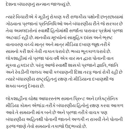
દેશના બંધારણનું સન્માન જાળવ્યું છે.
ત્યારે વિચારીએ કે મૂડીનું રોકાણ કરી રાજકીય પક્ષોની છત્રછાયામાં
ગોઠવાતા પ્રજાનાં પ્રતિનિધિઓ અને બંધારણીય રીતે જે સરકાર છે
તેવા અમલદારોનાં સ્વાર્થી હિતોમાંથી સર્જાતા પારાવાર પ્રશ્નોમાં પ્રજા
અટવાઈ રહી છે. માનવીય મૂલ્યોનાં સામુહિક ધ્વંસ અને ભ્રષ્ટ
વાતાવરણ વચ્ચે માત્ર અને માત્ર મીડિયા દબાણ જૂથ તરીકે
સામનો કરી શકે તેવી તાકાત ધરાવે છે. ભવ્ય ભૂતકાળ ધરાવે છે.
લોકશાહીમાં તો પ્રજા પાંચ વર્ષે એક વાર મત દ્વારા પોતાની વાત
મૂકવા હકદાર છે. પરંતુ આજે સ્વાર્થી શાસકો પ્રજાને જ્ઞાતિ, જાતિ
અને રેવડીની લાલચ આપી કલ્યાણની દિશા તરફ જતાં રોકી રહી છે
ત્યારે બંધારણીય રાષ્ટ્રહિતનું રક્ષણ તો મીડિયાના દબાણથી જ
શક્ય બનતું દેખાય છે.
લોકશાહીના ચોથા આધારસ્તંભ સમાન પ્રિન્ટ અને ઇલેક્ટ્રોનિક
મીડિયા કોમન એજંડા તરીકે બંધારણીય હિતોનું રક્ષણ કરવા આગળ
આવે તે સમયની માંગ બને છે અને પ્રજા તરીકે વાચક પણ
બંધારણીય અહિતથી પોતાની જાતને અળગી ન રાખવી તેને પોતાની
ફરજ જાણે તેવો સમયનો તકાજો ઉદ્ભવ્યો છે.