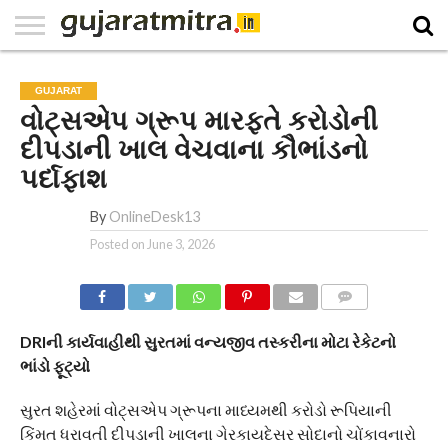
E-
PAPER
NATIONAL
WORLD
BUSINESS
SPORTS
GUJARAT
OPINION
MORE
GUJARAT
વોટ્સએપ ગ્રૂપ મારફતે કરોડોની
દીપડાની ખાલ વેચવાના કૌભાંડનો
પર્દાફાશ
By
OnlineDesk13
Posted on
June 3, 2026
COMMENTS
DRIની કાર્યવાહીથી સુરતમાં વન્યજીવ તસ્કરીના મોટા રેકેટનો
ભાંડો ફૂટ્યો
સુરત શહેરમાં વોટ્સએપ ગ્રૂપના માધ્યમથી કરોડો રૂપિયાની
કિંમત ધરાવતી દીપડાની ખાલના ગેરકાયદેસર સોદાનો ચોંકાવનારો