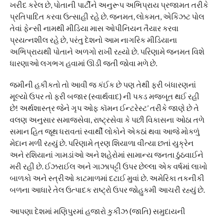
ખરીદ કરેલ છે, પોતાની પાર્ટીને અનુરૂપ અભિપ્રાય પ્રજામત તરીકે
પ્રતિપાદિત કરવા ઉત્સાહી રહે છે. જનમત, લોકમત, એકિઝટ પોલ
તેવાં ફેન્સી નામથી મીડિયા માસ ઓપીનિયન તૈયાર કરવા
પ્રયત્નશીલ રહે છે, પરંતુ દેશનો આમ નાગરિક મીડિયાના
અભિપ્રાયથી પોતાને અળગો રાખી રહ્યો છે. પરિણામે જનમત વિશે
ધારણાઓ લગભગ હવામાં ઊડી જતી જોવા મળે છે.
જમીની હકીકતો તો આવી જ કંઈક છે પણ તેથી ફરી બંધારણનાં
મૂલ્યો ઉપર તો ફરી બજાર (સ્વાર્થવાદ) ની પકડ મજબૂત થઈ રહી
છે! અર્થશાસ્ત્ર જેને ગૃપ ઓફ કૉમન ઈન્ટરેસ્ટ’ તરીકે જાણે છે તે
વલણ અનુસાર સમાજસેવા, રાષ્ટ્રસેવા કે પછી વિકાસના ઓઠા તળે
સમાન હિત જૂથ ધરાવતાં સ્વાર્થી લોકોને એકઠાં થવા આજે મોકળું
મેદાન મળી રહ્યું છે. પરિણામે ત્રણ શિયાળા વીત્યા છતાં યુક્રેન
અને રશિયાનાં ગામડાંઓ અને શહેરોમાં સામાન્ય જનતા ઠુંઠવાઈને
મરી રહી છે. ઈઝરાઈલ અને ગાઝાપટ્ટી ઉપર છેલ્લા એક વર્ષમાં લાખો
બાળકો અને સ્ત્રીઓ કાટમાળમાં દટાઈ મુવાં છે. અમેરિકા તકનીકી
બળના આધારે તેલ ઉત્પાદક રાષ્ટ્રો ઉપર જોહુકમી આચરી રહ્યું છે.
આપણા દેશમાં મણિપુરમાં હજારો કુકીઝ (જાતિ) સમુદાયની