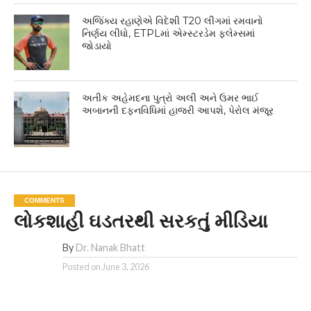
અજિંક્ય રહાણેએ વિદેશી T20 લીગમાં રમવાનો
નિર્ણય લીધો, ETPLમાં એમ્સ્ટરડેમ ફ્લેમ્સમાં
જોડાયો
અતીક અહેમદના પુત્રો અલી અને ઉમર ભાઈ
અબાનની દફનવિધિમાં હાજરી આપશે, પેરોલ મંજૂર
COMMENTS
લોકશાહી ઘડતરથી સરકતું મીડિયા
By
Dr. Nanak Bhatt
Posted on
June 3, 2026