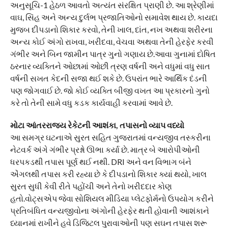
અનુસૂચિ-1 હેઠળ આવતો અત્યંત સંરક્ષિત પ્રાણી છે. આ શ્રેણીમાં
વાઘ, સિંહ અને અન્ય દુર્લભ પ્રજાતિઓનો સમાવેશ થાય છે. કાયદા
મુજબ દીપડાનો શિકાર કરવો, તેની ખાલ, દાંત, નખ અથવા શરીરના
અન્ય કોઈ અંગો રાખવા, ખરીદવા, વેચવા અથવા તેની હેરફેર કરવી
ગંભીર અને બિન જામીન પાત્ર ગુનો ગણાય છે.આવા ગુનામાં દોષિત
ઠરનાર વ્યક્તિને ઓછામાં ઓછી ત્રણ વર્ષની અને વધુમાં વધુ સાત
વર્ષની સખત કેદની સજા થઈ શકે છે. ઉપરાંત ભારે આર્થિક દંડની
પણ જોગવાઈ છે. જો કોઈ વ્યક્તિ બીજી વખત આ પ્રકારનો ગુનો
કરે તો તેની સામે વધુ કડક કાર્યવાહી કરવામાં આવે છે.
મોટા આંતરરાજ્ય રેકેટની આશંકા, તપાસનો વ્યાપ વધ્યો
આ સમગ્ર ઘટનાએ સુરત સહિત ગુજરાતમાં વન્યજીવ તસ્કરીના
નેટવર્ક અંગે ગંભીર પ્રશ્નો ઊભા કર્યા છે. માત્ર બે આરોપીઓની
ધરપકડથી તપાસ પૂર્ણ થઈ નથી. DRI અને વન વિભાગ બંને
એંગલથી તપાસ કરી રહ્યા છે કે દીપડાનો શિકાર ક્યાં થયો, ખાલ
સુરત સુધી કેવી રીતે પહોંચી અને તેનો ખરીદદાર કોણ
હતો.વોટ્સએપ જેવા સોશિયલ મીડિયા પ્લેટફોર્મનો ઉપયોગ કરીને
પ્રતિબંધિત વન્યજીવોના અંગોની હેરફેર થતી હોવાની આશંકાને
ધ્યાનમાં રાખીને હવે ડિજિટલ પુરાવાઓની પણ સઘન તપાસ શરૂ