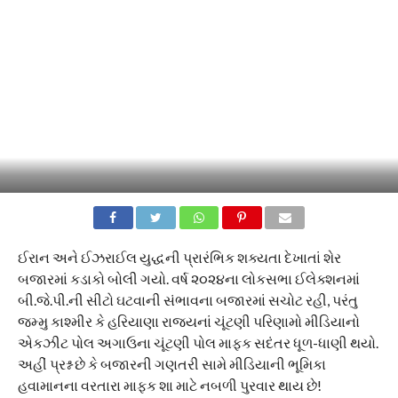
ઈરાન અને ઈઝરાઈલ યુદ્ધની પ્રારંભિક શક્યતા દેખાતાં શેર
બજારમાં કડાકો બોલી ગયો. વર્ષ ૨૦૨૪ના લોકસભા ઈલેક્શનમાં
બી.જે.પી.ની સીટો ઘટવાની સંભાવના બજારમાં સચોટ રહી, પરંતુ
જમ્મુ કાશ્મીર કે હરિયાણા રાજયનાં ચૂંટણી પરિણામો મીડિયાનો
એકઝીટ પોલ અગાઉના ચૂંટણી પોલ માફક સદંતર ધૂળ-ધાણી થયો.
અહીં પ્રશ્ન છે કે બજારની ગણતરી સામે મીડિયાની ભૂમિકા
હવામાનના વરતારા માફક શા માટે નબળી પુરવાર થાય છે!