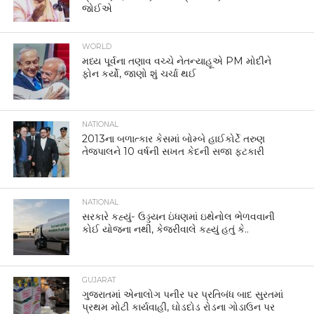
જોઈએ
WORLD
મધ્ય પૂર્વના તણાવ વચ્ચે નેતન્યાહૂએ PM મોદીને
ફોન કર્યો, જાણો શું ચર્ચા થઈ
NATIONAL
2013ના બળાત્કાર કેસમાં બોમ્બે હાઈકોર્ટે તરુણ
તેજપાલને 10 વર્ષની સખત કેદની સજા ફટકારી
NATIONAL
સરકારે કહ્યું- ઉડ્ડયન ઇંધણમાં ઇથેનોલ ભેળવવાની
કોઈ યોજના નથી, કેજરીવાલે કહ્યું હતું કે..
GUJARAT
ગુજરાતમાં એનાલોગ પનીર પર પ્રતિબંધ બાદ સુરતમાં
પ્રથમ મોટી કાર્યવાહી, ઘોડદોડ રોડના ગોડાઉન પર