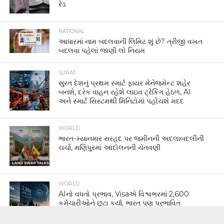
રેડ
NATIONAL
આધારમાં નામ બદલવાની લિમિટ શું છે? ત્રીજી વખત
બદલવા પહેલાં જાણી લો નિયમ
SURAT
સુરત દેશનું પ્રથમ સ્માર્ટ ફાયર મેનેજમેન્ટ શહેર
બનશે, દરેક વાહન રહેશે લાઇવ ટ્રેકિંગ હેઠળ, AI
અને સ્માર્ટ સિસ્ટમથી મિનિટોમાં પહોંચશે મદદ
WORLD
ભારત-મ્યાનમાર સરહદ પર જમીનની અદલાબદલીની
ચર્ચા, મણિપુરમાં આંદોલનની ચેતવણી
WORLD
AIનો વધતો પ્રભાવ, Visaએ વિશ્વભરમાં 2,600
કર્મચારીઓને છૂટા કર્યા, ભારત પણ પ્રભાવિત