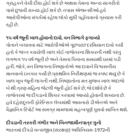
ગ્રાહકને વેચી દીધા હોઈ શકે છે અથવા તેમના અન્ય સાગરીતો
પાસે છુપાવી રાખ્યા હોઈ શકે છે. તપાસ એજન્સીઓ હવે
આરોપીઓના સંપર્કમાં રહેલા લોકો સુધી પહોંચવાનો પ્રયાસ કરી
રહી છે.
૧૫ વર્ષ જૂની ખાલ હોવાનો દાવો, વન વિભાગે ફગાવ્યો
પોતાને બચાવવા માટે આરોપીઓએ પૂછપરછ દરમિયાન દાવો કર્યો
હતો કે જપ્ત કરાયેલી ખાલ કોઈ તાજેતરના શિકારની નથી પરંતુ
લગભગ ૧૫ વર્ષ જૂની છે અને તેમના પિતાના સમયથી ઘરમાં પડી
હતી. જોકે, વન વિભાગના નિષ્ણાતોએ આ દાવાને વિશ્વસનીય
માનવાનો ઇનકાર કર્યો છે.પ્રાથમિક નિરીક્ષણમાં જ સ્પષ્ટ થયું છે કે
ખાલ ખૂબ જૂની લાગતી નથી. નિષ્ણાતોના મત મુજબ ખાલ અંદાજે
બે થી ત્રણ મહિના જેટલી જૂની હોઈ શકે છે, જે દર્શાવે છે કે
તાજેતરમાં જ દીપડાનો શિકાર કરવામાં આવ્યો હોવાની શક્યતા છે.
હવે દહેરાદૂનની ફોરેન્સિક લેબમાંથી આવનારો ડીએનએ અને
વૈજ્ઞાનિક રિપોર્ટ આ સમગ્ર મામલામાં મહત્વપૂર્ણ પુરાવો સાબિત થશે.
દીપડાની તસ્કરી ગંભીર અને બિનજામીનપાત્ર ગુનો
ભારતમાં દીપડો વન્યજીવ (સંરક્ષણ) અધિનિયમ-1972ની