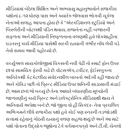
મીડિયામાં બેઠેલા શિક્ષિત અને અભ્યાસુ મહાનુભાવોને રાજકીય
પક્ષોનાં ૮-૧૨ ધોરણ પાસ અને ક્યારેક જેલવાસ ભોગવી ચૂકેલા
નેતાઓ સલાહ આપતા હોય છે કે “એરકંડિશનલ સ્ટુડિયો અને
બિસ્લેરીની બોટલથી પંડિત થવાય, રાજનેતા નહીં. બજારની
સફળતા અને મીડિયાની નિષ્ફળતાના વલણથી હવે લોકશાહીના
ઘડતરનું કાર્ય મીડિયા પાસેથી સરકી રહ્યાની ગંભીર નોંધ લેવી પડે
તેવો સમય આવી પહોંચ્યો છે.
વર્ચ્યુઅલ સાયકોલોજીમાં વિકસતી નવી પેઢી તો સ્માર્ટ ફોન ઉપર
છાપાં સામયિક ફેરવી કાઢે છે. વોટસએપ, ટવીટર, ફેઈસબુકના
અતિરેકથી કેટકેટલીય સંવેદનશીલ બાબતો અદેખી રહી જાય છે
અને કોવિડ પછી તો પ્રિન્ટ મીડિયા ઉપર શનિની સાડાસાતી મંડાઈ
છે, આમ છતાં જે બચ્યું છે તેના આધારે બંધારણીય મૂલ્યોની
જાળવણીનું કાર્ય પ્રિન્ટ અને ઇલેક્ટ્રોનિક મીડિયાથી થાય તે
અનિવાર્ય અપેક્ષા બને છે. જો જીતા વો હી સિકંદર- તેવા પ્રચલિત
અભિગમને લીધે રાજકીય પક્ષો હવે કોઈ પણ સ્તરની તડજોડથી
સત્તામાં રહેવાનું ગોઠવી રહ્યાનું વલણ સહજ થયું છે અને આ માટે
પક્ષો પોતાના ઉદ્યોગ જૂથોના ટેકે વર્તમાનપત્રો અને ટી.વી. ચેનલો