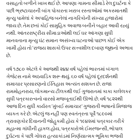
વસાહતો બળીને ખાખ થઈ છે. આપણા ગામના સીમાડે રેલ દુઘર્ટના કે
પછી ભ્રષ્ટાચારની બાંગ પોકારતા ખરાબ રસ્તાઓમાં અકસ્માતથી
મૃત્યુ પામેલાં કે અપાહિજ બનેલાં નાગરિકોની સંખ્યા હજારોમાં
જાય છે. તેમ છતાં કોઈ સામુહિક અવાજ બનીને બહાર આવી રહ્યું
નથી. આંતરરાષ્ટ્રીય સીમાડાઓથી લઈ ઘર આંગણા સુધી
માનવતાના મૃત્યુ ઘંટ સમાન અસંખ્ય ઘટનાઓ પાછળ કોઈ એક
ખામી હોય તો ‘રાજય શાસકો ઉપર સત્ત્વશીલ દબાણ જૂથનો અભાવ
છે.
વર્ષ ૧૭૮૦ એટલે કે આજથી ૨૪૪ વર્ષ પહેલાં ભારતમાં બંગાળ
ગેજેટસ નામે અઠવાડિક શરૂ થયું. ૬૦ વર્ષ પહેલાં દૂરદર્શનથી
સમાચાર પ્રસારણનો ઈતિહાસ અત્યંત સશક્ત છે. રાજા
રામમોહનરાય, લોકમાન્ય ટીલકથી લઈ ગુજરાતમાં કાકા કાલેલકર
સુધી પત્રકારત્વનો વારસો મજબૂતાઈથી ઊભો છે. વર્ષ ૧૮૨૨થી
આજ દિન સુધી કાર્યરત ‘મુંબઈ સમાચાર’ ગુજરાતી ભાષાનો મિજાજ
વ્યકત કરે છે. એટલું જ નહીં પણ સ્વતંત્રતા પૂર્વે ૧૮૯૦માં
ત્રાવણકોર દિવાનની જોહુકમી હોય કે ૧૯૪૨માં પત્રકાર તરીકે
મહાત્મા ગાંધીની હાકલ હોય, પત્રકારોએ ઈમરજન્સી, ભોપાલ
દુર્ઘટના કે પછી ગોધરા હત્યાકાંડમાં નિર્ણયાત્મક ભૂમિકા ભજવી