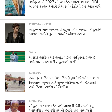
એપ્રિલ-મે 2027 માં પ્લાસ્ટિક નોટો આવશે: RBI
ગવર્નરે કહ્યું- ઓછી કિંમતની નોટોથી શરૂઆત થશે
ENTERTAINMENT
શાહરૂખ ખાન બ્રાન્ડ વેલ્યુના ‘કિંગ’ બન્યા, કોહલીને
પાછળ છોડીને ધુરંધર રણવીર બીજા સ્થાને
SPORTS
મતદાર યાદીના મુદ્દે યુસુફ પઠાણ સક્રિય, શુભેન્દુ
અધિકારી સાથે કરી મહત્વની ચર્ચા
NATIONAL
સ્વતંત્રતા દિવસ પહેલા દિલ્હી હાઈ એલર્ટ પર, લાલ
કિલ્લાની સુરક્ષા માટે ચુસ્ત બંદોબસ્ત, AI કેમેરાથી
થશે રિયલ-ટાઈમ મોનિટરિંગ
NATIONAL
મોહન ભાગવત: જેન-ઝી આપણી પેઢી કરતાં વધુ
પ્રામાણિક, આપણે તેમનો દ્રષ્ટિકોણ સમજવો