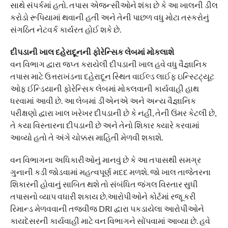
સાથે સંપર્કમાં હતો. તપાસ એજન્સીઓને શંકા છે કે આ ખાલની ડીલ
કરોડો રૂપિયામાં થવાની હતી અને તેની પાછળ વધુ મોટા તસ્કરોનું
સંગઠિત નેટવર્ક કાર્યરત હોઈ શકે છે.
દીપડાની ખાલ દહેરાદૂનની ફોરેન્સિક લેબમાં મોકલાશે
વન વિભાગ દ્વારા જપ્ત કરાયેલી દીપડાની ખાલ હવે વધુ વૈજ્ઞાનિક
તપાસ માટે ઉત્તરાખંડના દહેરાદૂન સ્થિત વાઈલ્ડ લાઈફ ઇન્સ્ટિટ્યૂટ
ઓફ ઈન્ડિયાની ફોરેન્સિક લેબમાં મોકલવાની કાર્યવાહી હાથ
ધરવામાં આવી છે. આ લેબમાં ડીએનએ અને અન્ય વૈજ્ઞાનિક
પરીક્ષણો દ્વારા ખાલ ખરેખર દીપડાની છે કે નહીં, તેની ઉંમર કેટલી છે,
તે કયા વિસ્તારના દીપડાની છે અને તેનો શિકાર ક્યારે કરવામાં
આવ્યો હતો તે અંગે ચોક્કસ માહિતી મેળવી શકાશે.
વન વિભાગના અધિકારીઓનું માનવું છે કે આ તપાસથી સમગ્ર
ગુનાની કડી જોડવામાં મહત્વપૂર્ણ મદદ મળશે. જો ખાલ તાજેતરના
શિકારની હોવાનું સાબિત થશે તો સંબંધિત જંગલ વિસ્તાર સુધી
તપાસનો વ્યાપ વધારી શકાય છે.આરોપીઓને કોર્ટમાં રજૂ કરી
રિમાન્ડ મેળવવાની તજવીજ DRI દ્વારા પકડાયેલા આરોપીઓને
કાયદેસરની કાર્યવાહી માટે વન વિભાગને સોંપવામાં આવ્યા છે. હવે