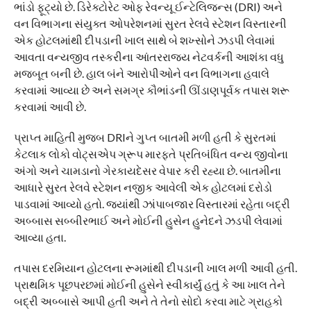
ભાંડો ફૂટ્યો છે. ડિરેક્ટોરેટ ઓફ રેવન્યૂ ઈન્ટેલિજન્સ (DRI) અને
વન વિભાગના સંયુક્ત ઓપરેશનમાં સુરત રેલવે સ્ટેશન વિસ્તારની
એક હોટલમાંથી દીપડાની ખાલ સાથે બે શખ્સોને ઝડપી લેવામાં
આવતા વન્યજીવ તસ્કરીના આંતરરાજ્ય નેટવર્કની આશંકા વધુ
મજબૂત બની છે. હાલ બંને આરોપીઓને વન વિભાગના હવાલે
કરવામાં આવ્યા છે અને સમગ્ર કૌભાંડની ઊંડાણપૂર્વક તપાસ શરૂ
કરવામાં આવી છે.
પ્રાપ્ત માહિતી મુજબ DRIને ગુપ્ત બાતમી મળી હતી કે સુરતમાં
કેટલાક લોકો વોટ્સએપ ગ્રૂપ મારફતે પ્રતિબંધિત વન્ય જીવોના
અંગો અને ચામડાનો ગેરકાયદેસર વેપાર કરી રહ્યા છે. બાતમીના
આધારે સુરત રેલવે સ્ટેશન નજીક આવેલી એક હોટલમાં દરોડો
પાડવામાં આવ્યો હતો. જ્યાંથી ઝાંપાબજાર વિસ્તારમાં રહેતા બદ્રી
અબ્બાસ સબ્બીરભાઈ અને મોઈની હુસેન હુનેદને ઝડપી લેવામાં
આવ્યા હતા.
તપાસ દરમિયાન હોટલના રૂમમાંથી દીપડાની ખાલ મળી આવી હતી.
પ્રાથમિક પૂછપરછમાં મોઈની હુસેને સ્વીકાર્યું હતું કે આ ખાલ તેને
બદ્રી અબ્બાસે આપી હતી અને તે તેનો સોદો કરવા માટે ગ્રાહકો