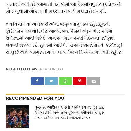
કરવામાં આવી છે. આગામી દિવસોમાં આ કેસમાં વધુ ધરપકડો અને
મોટા ખુલાસાઓ થવાની શક્યતા નકારી શકાય તેમ નથી.
વન વિભાગના અધિકારીઓના જણાવ્યા મુજબ દહેરાદૂનની
ફોરેન્સિક લેબનો રિપોર્ટ આવ્યા બાદ કેસમાં વધુ ગંભીર કલમો
ઉમેરવામાં આવી શકે છે અને સમગ્ર તસ્કરી ચેઇનનો પર્દાફાશ
થવાની શક્યતા છે. હાલમાં આરોપીઓ સામે કાયદેસરની કાર્યવાહી
ચાલુ છે અને સમગ્ર મામલે તપાસ તેજ ગતિએ આગળ વધી રહી છે.
RELATED ITEMS:
FEATURED3
RECOMMENDED FOR YOU
વુમન્સ એશિયા કપનો કાર્યક્રમ જાહેર, 28
ઓગસ્ટથી શરૂ થશે વુમન્સ એશિયા કપ, 5
સપ્ટેમ્બરે ભારત-પાકિસ્તાનની ટક્કર