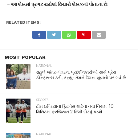
– આ લેખમાં પ્રગટ થયેલાં વિચારો લેખકનાં પોતાના છે.
RELATED ITEMS:
MOST POPULAR
NATIONAL
રાહુલે જંતર-મંતરના પ્રદર્શનકારીઓ સાથે પ્રેસ
કોન્ફરન્સ કરી, કહ્યું- તેમને દેશના યુવાનો પર ગર્વ છે
SPORTS
ટીમ ઇન્ડિયાના ફિટનેસ માટેના નવા નિયમ: 10
મિનિટમાં ફરજિયાત 2 કિમી દોડવું પડશે
NATIONAL