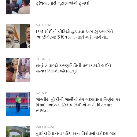
હથિયારધારી લૂંટારૂઓનો હુમલો
NATIONAL
PM મોદીનો વીડિયો હટાવવા અંગે ઝુકરબર્ગને
અલ્ટીમેટમ: 3 દિવસમાં માફી નહીં માંગે તો..
BUSINESS
રાત્રે 2 વાગ્યે કરુણાનિધિની ધરપકડથી લઈને
જયલલિતાની જેલયાત્રા
SPORTS
ભારતીય હોકીની જર્સીનો રંગ બદલવાના નિર્ણય પર
વિવાદ, અધ્યક્ષ દિલીપ તિર્કીએ માંગી વિગતવાર
સ્પષ્ટતા
VADODARA
હાઈકોર્ટના નવા પરિપત્રના વિરોધમાં વડોદરા બાર