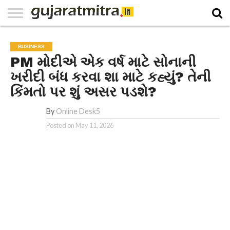
E-
PAPER
NATIONAL
WORLD
BUSINESS
SPORTS
GUJARAT
OPINION
MORE
BUSINESS
PM મોદીએ એક વર્ષ માટે સોનાની
ખરીદી બંધ કરવા શા માટે કહ્યું? તેની
કિંમતો પર શું અસર પડશે?
By
Online Desk5
Posted on
May 11, 2026