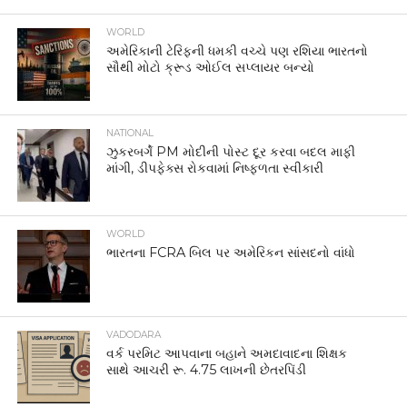
WORLD
અમેરિકાની ટેરિફની ધમકી વચ્ચે પણ રશિયા ભારતનો
સૌથી મોટો ક્રૂડ ઓઈલ સપ્લાયર બન્યો
NATIONAL
ઝુકરબર્ગે PM મોદીની પોસ્ટ દૂર કરવા બદલ માફી
માંગી, ડીપફેક્સ રોકવામાં નિષ્ફળતા સ્વીકારી
WORLD
ભારતના FCRA બિલ પર અમેરિકન સાંસદનો વાંધો
VADODARA
વર્ક પરમિટ આપવાના બહાને અમદાવાદના શિક્ષક
સાથે આચરી રૂ. 4.75 લાખની છેતરપિંડી