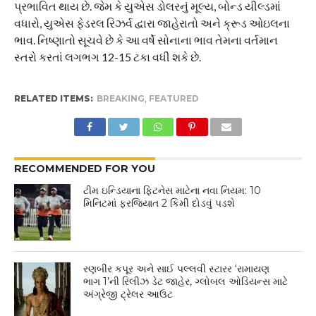
પ્રભાવિત થાય છે. જેમ કે યુએસ ડોલરનું મૂલ્ય, બોન્ડ યીલ્ડમાં
વધારો, યુએસ ફેડરલ રિઝર્વ દ્વારા જાહેરાતો અને ક્રૂડ ઓઇલના
ભાવ. નિષ્ણાતો સૂચવે છે કે આ વર્ષે સોનાના ભાવ તેમના વર્તમાન
સ્તરો કરતાં લગભગ 12-15 ટકા વધી શકે છે.
RELATED ITEMS:
BREAKING
,
FEATURED
RECOMMENDED FOR YOU
ટીમ ઇન્ડિયાના ફિટનેસ માટેના નવા નિયમ: 10
મિનિટમાં ફરજિયાત 2 કિમી દોડવું પડશે
રણબીર કપૂર અને સાઈ પલ્લવી સ્ટારર ‘રામાયણ
ભાગ 1’ની રિલીઝ ડેટ જાહેર, ગ્લોબલ ઓડિયન્સ માટે
અંગ્રેજી ટ્રેલર આઉટ