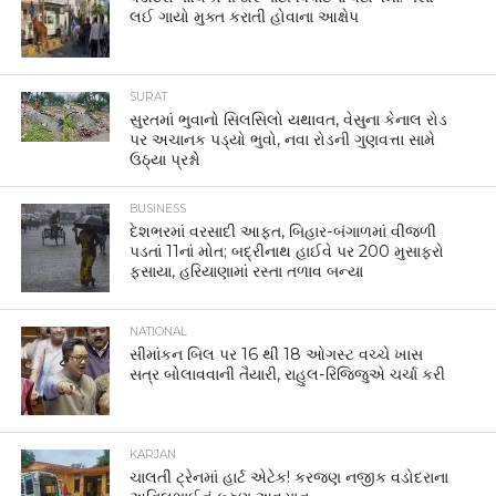
લઈ ગાયો મુક્ત કરાતી હોવાના આક્ષેપ
SURAT
સુરતમાં ભુવાનો સિલસિલો યથાવત, વેસુના કેનાલ રોડ
પર અચાનક પડ્યો ભુવો, નવા રોડની ગુણવત્તા સામે
ઉઠ્યા પ્રશ્નો
BUSINESS
દેશભરમાં વરસાદી આફત, બિહાર-બંગાળમાં વીજળી
પડતાં 11નાં મોત; બદ્રીનાથ હાઈવે પર 200 મુસાફરો
ફસાયા, હરિયાણામાં રસ્તા તળાવ બન્યા
NATIONAL
સીમાંકન બિલ પર 16 થી 18 ઓગસ્ટ વચ્ચે ખાસ
સત્ર બોલાવવાની તૈયારી, રાહુલ-રિજિજુએ ચર્ચા કરી
KARJAN
ચાલતી ટ્રેનમાં હાર્ટ એટેક! કરજણ નજીક વડોદરાના