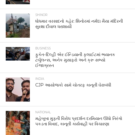
SHINOR
ધોધમાર વરસાદનો કહેર: શિનોરમાં નર્મદા મૈયા મંદિરની
સુરક્ષા દીવાલ ધરાશાયી
BUSINESS
ફુકેત-દિલ્હી એર ઈન્ડિયાની ફ્લાઈટમાં ભયાનક
ટર્બુલન્સ, અનેક મુસાફરો અને ક્રૂ સભ્યો
ઈજાગ્રસ્ત
INDIA
CJP આયોજકો સામે ચોતરફ કાનૂની ઘેરાબંધી
NATIONAL
મહેબૂબા મુફ્તી વિરોધ પ્રદર્શન દરમિયાન ઊંધો તિરંગો
પકડતા વિવાદ, કાનૂની કાર્યવાહી પર વિચારણા