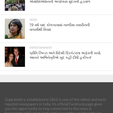
એસોસિએશનની અચોક્કસ મુદતની હડતાળ
INDIA
19 વર્ષ બાદ કોલકાતામાં તસ્લીમા નસરીનની
વાપસીથી વિવાદ
ENTERTAINMENT
પ્રીતિ ઝિન્ટા અને વિદેશી ક્રિકેટરના અફેરની ચર્ચા,
આખરે અભિનેત્રીએ ખુદ કહી દીધી હકીકત!
Gujaratmitra, established in 1863, is one of the oldest and most
reputed newspapers in India. Its official Facebook page gives
you the opportunity to stay connected to the news &