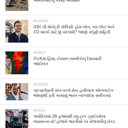
અનિલભાઈનું કરુણ અવસાન
BUSINESS
RBI ની મોનેટરી પોલિસી: હોમ લોન, કાર લોન અને
FD ધારકો માટે શું બદલાશે? જાણો સંપૂર્ણ માહિતી
WORLD
PoKમાં હિંસા, ઈમરાન સમર્થકોનું દેશવ્યાપી
આંદોલન
BUSINESS
પ્રત્યાર્પણની માંગ વચ્ચે શેખ હસીનાના ઓનલાઈન
ભાષણથી ફરી ગરમાયું ભારત-બાંગ્લાદેશ સમીકરણ
WORLD
અમેરિકામાં 28 હજારથી વધુ ટ્રક ડ્રાઈવરોના
લાયસન્સ રદ! હજારો ભારતીયો પર રોજગારીનું સંકટ