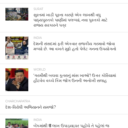
SURAT
સુરતમાં ખાડી પૂરના કારણે એક લાખથી વધુ
પાઠ્યપુસ્તકો પાણીમાં પલળ્યાં, નવા પુસ્તકો માટે
રાજ્ય સરકારને પત્ર
INDIA
દેશની સંસદમાં ફરી એકવાર રાજકીય ગરમાવો જોવા
મળ્યો છે. આ વખતે મુદ્દો હતો પેલેટ ગનના ઉપયોગનો
WORLD
‘ગરમીથી બચવા કૂતરાનું માંસ ખાઓ’! ઉત્તર કોરિયામાં
હીટવેવ વચ્ચે કિમ જોંગ ઉનની અનોખી સલાહ
CHARCHAPATRA
દેશ-વિરોધી અભિયાનને સમજો?
INDIA
બેંકમાંથી ₹6 લાખ ઉપાડ્યા,ઘર પહોંચે તે પહેલાં જ