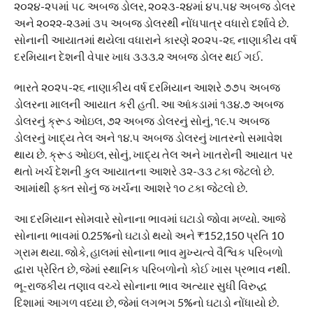
૨૦૨૪-૨૫માં ૫૮ અબજ ડોલર, ૨૦૨૩-૨૪માં ૪૫.૫૪ અબજ ડોલર
અને ૨૦૨૨-૨૩માં ૩૫ અબજ ડોલરથી નોંધપાત્ર વધારો દર્શાવે છે.
સોનાની આયાતમાં થયેલા વધારાને કારણે ૨૦૨૫-૨૬ નાણાકીય વર્ષ
દરમિયાન દેશની વેપાર ખાધ ૩૩૩.૨ અબજ ડોલર થઈ ગઈ.
ભારતે ૨૦૨૫-૨૬ નાણાકીય વર્ષ દરમિયાન આશરે ૭૭૫ અબજ
ડોલરના માલની આયાત કરી હતી. આ આંકડામાં ૧૩૪.૭ અબજ
ડોલરનું ક્રૂડ ઓઇલ, ૭૨ અબજ ડોલરનું સોનું, ૧૯.૫ અબજ
ડોલરનું ખાદ્ય તેલ અને ૧૪.૫ અબજ ડોલરનું ખાતરનો સમાવેશ
થાય છે. ક્રૂડ ઓઇલ, સોનું, ખાદ્ય તેલ અને ખાતરોની આયાત પર
થતો ખર્ચ દેશની કુલ આયાતના આશરે ૩૨-૩૩ ટકા જેટલો છે.
આમાંથી ફક્ત સોનું જ ખર્ચના આશરે ૧૦ ટકા જેટલો છે.
આ દરમિયાન સોમવારે સોનાના ભાવમાં ઘટાડો જોવા મળ્યો. આજે
સોનાના ભાવમાં 0.25%નો ઘટાડો થયો અને ₹152,150 પ્રતિ 10
ગ્રામ થયા. જોકે, હાલમાં સોનાના ભાવ મુખ્યત્વે વૈશ્વિક પરિબળો
દ્વારા પ્રેરિત છે, જેમાં સ્થાનિક પરિબળોનો કોઈ ખાસ પ્રભાવ નથી.
ભૂ-રાજકીય તણાવ વચ્ચે સોનાના ભાવ અત્યાર સુધી વિરુદ્ધ
દિશામાં આગળ વધ્યા છે, જેમાં લગભગ 5%નો ઘટાડો નોંધાયો છે.