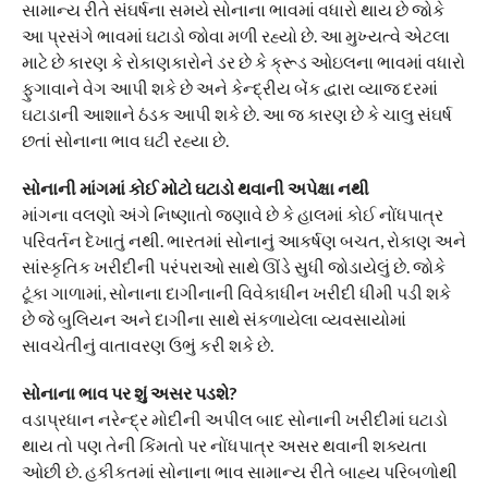
સામાન્ય રીતે સંઘર્ષના સમયે સોનાના ભાવમાં વધારો થાય છે જોકે
આ પ્રસંગે ભાવમાં ઘટાડો જોવા મળી રહ્યો છે. આ મુખ્યત્વે એટલા
માટે છે કારણ કે રોકાણકારોને ડર છે કે ક્રૂડ ઓઇલના ભાવમાં વધારો
ફુગાવાને વેગ આપી શકે છે અને કેન્દ્રીય બેંક દ્વારા વ્યાજ દરમાં
ઘટાડાની આશાને ઠંડક આપી શકે છે. આ જ કારણ છે કે ચાલુ સંઘર્ષ
છતાં સોનાના ભાવ ઘટી રહ્યા છે.
સોનાની માંગમાં કોઈ મોટો ઘટાડો થવાની અપેક્ષા નથી
માંગના વલણો અંગે નિષ્ણાતો જણાવે છે કે હાલમાં કોઈ નોંધપાત્ર
પરિવર્તન દેખાતું નથી. ભારતમાં સોનાનું આકર્ષણ બચત, રોકાણ અને
સાંસ્કૃતિક ખરીદીની પરંપરાઓ સાથે ઊંડે સુધી જોડાયેલું છે. જોકે
ટૂંકા ગાળામાં, સોનાના દાગીનાની વિવેકાધીન ખરીદી ધીમી પડી શકે
છે જે બુલિયન અને દાગીના સાથે સંકળાયેલા વ્યવસાયોમાં
સાવચેતીનું વાતાવરણ ઉભું કરી શકે છે.
સોનાના ભાવ પર શું અસર પડશે?
વડાપ્રધાન નરેન્દ્ર મોદીની અપીલ બાદ સોનાની ખરીદીમાં ઘટાડો
થાય તો પણ તેની કિંમતો પર નોંધપાત્ર અસર થવાની શક્યતા
ઓછી છે. હકીકતમાં સોનાના ભાવ સામાન્ય રીતે બાહ્ય પરિબળોથી