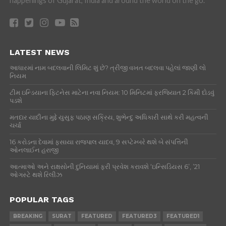
happenings of Gujarat, India and around the world on the go.
LATEST NEWS
આધારમાં નામ બદલવાની લિમિટ શું છે? ત્રીજી વખત બદલવા પહેલાં જાણી લો
નિયમ
ટીમ ઇન્ડિયાના ફિટનેસ માટેના નવા નિયમ: 10 મિનિટમાં ફરજિયાત 2 કિમી દોડવું
પડશે
મતદાર યાદીના મુદ્દે યુસુફ પઠાણ સક્રિય, શુભેન્દુ અધિકારી સાથે કરી મહત્વની
ચર્ચા
16 કરોડના દેવામાં ફસાયા રાજપાલ યાદવ, 9 સપ્ટેમ્બરે થશે બે સંપત્તિની
ઓનલાઈન હરાજી
આત્માઓ અને રાક્ષસોની દુનિયામાં ફરી પ્રવેશ કરાવશે ‘ઇન્સિડિયસ 6’, ’21
ઓગસ્ટે થશે રિલીઝ
POPULAR TAGS
BREAKING
SURAT
FEATURED
FEATURED3
FEATURED1