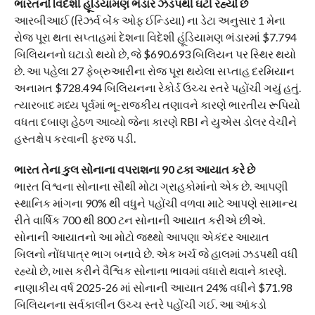
ભારતનો વિદેશી હૂંડિયામણ ભંડાર ઝડપથી ઘટી રહ્યો છે
આરબીઆઈ (રિઝર્વ બેંક ઓફ ઈન્ડિયા) ના ડેટા અનુસાર 1 મેના
રોજ પૂરા થતા સપ્તાહમાં દેશના વિદેશી હૂંડિયામણ ભંડારમાં $7.794
બિલિયનનો ઘટાડો થયો છે, જે $690.693 બિલિયન પર સ્થિર થયો
છે. આ પહેલા 27 ફેબ્રુઆરીના રોજ પૂરા થયેલા સપ્તાહ દરમિયાન
અનામત $728.494 બિલિયનના રેકોર્ડ ઉચ્ચ સ્તરે પહોંચી ગયું હતું.
ત્યારબાદ મધ્ય પૂર્વમાં ભૂ-રાજકીય તણાવને કારણે ભારતીય રૂપિયો
વધતા દબાણ હેઠળ આવ્યો જેના કારણે RBI ને યુએસ ડોલર વેચીને
હસ્તક્ષેપ કરવાની ફરજ પડી.
ભારત તેના કુલ સોનાના વપરાશના 90 ટકા આયાત કરે છે
ભારત વિશ્વના સોનાના સૌથી મોટા ગ્રાહકોમાંનો એક છે. આપણી
સ્થાનિક માંગના 90% થી વધુને પહોંચી વળવા માટે આપણે સામાન્ય
રીતે વાર્ષિક 700 થી 800 ટન સોનાની આયાત કરીએ છીએ.
સોનાની આયાતનો આ મોટો જથ્થો આપણા એકંદર આયાત
બિલનો નોંધપાત્ર ભાગ બનાવે છે. એક ખર્ચ જે હાલમાં ઝડપથી વધી
રહ્યો છે, ખાસ કરીને વૈશ્વિક સોનાના ભાવમાં વધારો થવાને કારણે.
નાણાકીય વર્ષ 2025-26 માં સોનાની આયાત 24% વધીને $71.98
બિલિયનના સર્વકાલીન ઉચ્ચ સ્તરે પહોંચી ગઈ. આ આંકડો