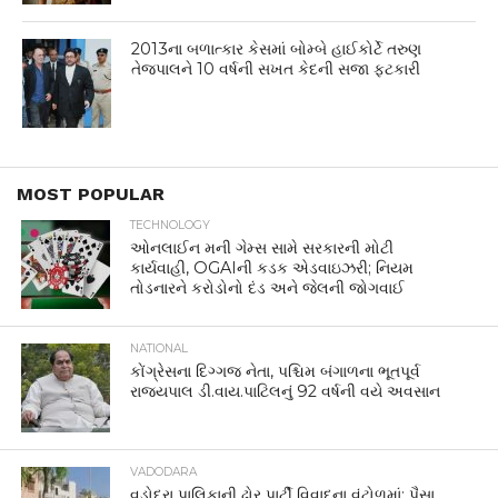
2013ના બળાત્કાર કેસમાં બોમ્બે હાઈકોર્ટે તરુણ
તેજપાલને 10 વર્ષની સખત કેદની સજા ફટકારી
MOST POPULAR
TECHNOLOGY
ઓનલાઈન મની ગેમ્સ સામે સરકારની મોટી
કાર્યવાહી, OGAIની કડક એડવાઇઝરી; નિયમ
તોડનારને કરોડોનો દંડ અને જેલની જોગવાઈ
NATIONAL
કોંગ્રેસના દિગ્ગજ નેતા, પશ્ચિમ બંગાળના ભૂતપૂર્વ
રાજ્યપાલ ડી.વાય.પાટિલનું 92 વર્ષની વયે અવસાન
VADODARA
વડોદરા પાલિકાની ઢોર પાર્ટી વિવાદના વંટોળમાં: પૈસા