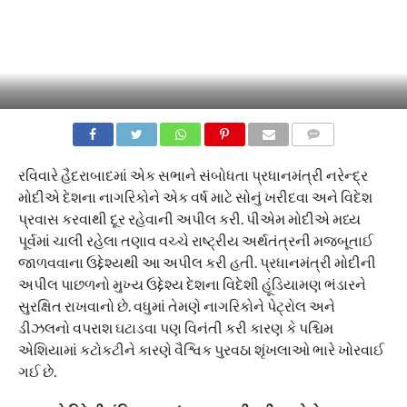
COMMENTS
રવિવારે હૈદરાબાદમાં એક સભાને સંબોધતા પ્રધાનમંત્રી નરેન્દ્ર
મોદીએ દેશના નાગરિકોને એક વર્ષ માટે સોનું ખરીદવા અને વિદેશ
પ્રવાસ કરવાથી દૂર રહેવાની અપીલ કરી. પીએમ મોદીએ મધ્ય
પૂર્વમાં ચાલી રહેલા તણાવ વચ્ચે રાષ્ટ્રીય અર્થતંત્રની મજબૂતાઈ
જાળવવાના ઉદ્દેશ્યથી આ અપીલ કરી હતી. પ્રધાનમંત્રી મોદીની
અપીલ પાછળનો મુખ્ય ઉદ્દેશ્ય દેશના વિદેશી હૂંડિયામણ ભંડારને
સુરક્ષિત રાખવાનો છે. વધુમાં તેમણે નાગરિકોને પેટ્રોલ અને
ડીઝલનો વપરાશ ઘટાડવા પણ વિનંતી કરી કારણ કે પશ્ચિમ
એશિયામાં કટોકટીને કારણે વૈશ્વિક પુરવઠા શૃંખલાઓ ભારે ખોરવાઈ
ગઈ છે.