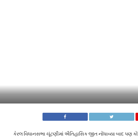
કેરલ વિધાનસભા ચૂંટણીમાં ઐતિહાસિક જીત નોંધાવ્યા બાદ પણ કોંગ