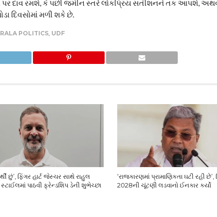
ગોપાલ પર દાવ રમશે, કે પછી જમીન સ્તરે લોકપ્રિય સતીશનને તક આપશે, 
ા દિવસોમાં મળી શકે છે.
RALA POLITICS
,
UDF
થી છું’, ફિંગર હાર્ટ જેસ્ચર સાથે રાહુલ
‘રાજકારણમાં પ્રામાણિકતા ઘટી રહી છે’,
્ટાઈલમાં પાઠવી ફ્રેન્ડશિપ ડેની શુભેચ્છા
2028ની ચૂંટણી લડવાનો ઈનકાર કર્યો