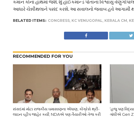
કમાન કોના હાથમાં જશે. શું હાઈકમાન્ડ પોતાના વિશ્વાસુ વેણુ
આધારે ચેન્નીથલાને પસંદ કરશે. આ સવાલનો જવાબ હવે આગામી થોડ
RELATED ITEMS:
CONGRESS
,
KC VENUGOPAL
,
KERALA CM
,
KE
RECOMMENDED FOR YOU
સંસદમાં મોટા રાજકીય ઘમાસાણના એંધાણ, કોંગ્રેસે થ્રી-
‘હજુ પણ વિદ્યાર્
લાઇન વ્હીપ જાહેર કર્યો; NDAએ પણ તૈયારીઓ તેજ કરી
ગાંધીએ Gen Z સ