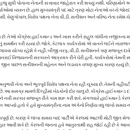
હજુ સુધી પોતાના નેતાની સત્તાવાર જાહેરાત કરી શક્યું નથી. પરિણામોને
ાઓમાં વ્યસ્ત છે. હાલ મુખ્યમંત્રી પદ માટે ત્રણ મોટા નેતાઓ વચ્ચે જોરદ
સી. વેણુગોપાલ, વિરોધ પક્ષના નેતા વી.ડી. સતીશન અને વરિષ્ઠ નેતા રમેશ ચે
ા છે. તેઓ કોંગ્રેસ હાઈકમાન્ડ અને ખાસ કરીને રાહુલ ગાંધીના નજીકના 
નું સમર્થન કરી રહ્યા છે. જોકે, કેટલાક કાર્યકરોમાં એ વાતને લઈને નારાજગ
વવા યોગ્ય રહેશે કે નહીં. બીજી તરફ, વી.ડી. સતીશનને પણ મજબૂત દાવે
ણે પિનરાઈ વિજયનની સરકારને આક્રમક રીતે ઘેરી હતી. કાર્યકરોમાં તેમની 
ાસિક જીત પાછળ સતીશનની મહેનત અને લડાયક વલણ મુખ્ય કારણ રહ્યું છે,
ઓ અનુભવી નેતા અને ભૂતપૂર્વ વિરોધ પક્ષના નેતા રહી ચૂક્યા છે. તેમની વહ
 આ સમગ્ર મામલે દિલ્હીમાં બેઠકોનો દોર ચાલુ છે. કોંગ્રેસ હાઈકમાન્ડ
અને નવી સરકાર મજબૂત રીતે કામ શરૂ કરી શકે. મંગળવારે હાઈકમાન્ડે કેરલન
કેત આપ્યો હતો કે હવે મુખ્યમંત્રીના નામ અંગેનો નિર્ણય વધુ લાંબો સમય નહ
્વપૂર્ણ છે, કારણ કે લાંબા સમય બાદ પાર્ટીએ કેરલમાં આટલી મોટી જીત મેળવ
બહાર આવી શકે છે. કેરલની જનતા હવે આતુરતાથી રાહ જોઈ રહી છે કે આખ