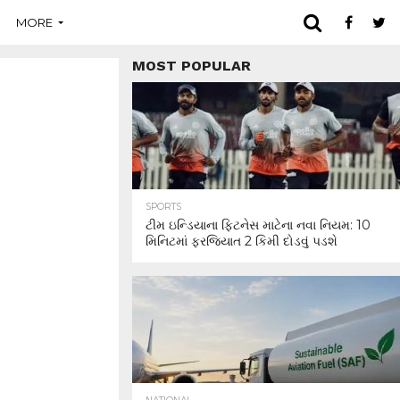
MORE
MOST POPULAR
SPORTS
ટીમ ઇન્ડિયાના ફિટનેસ માટેના નવા નિયમ: 10
મિનિટમાં ફરજિયાત 2 કિમી દોડવું પડશે