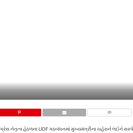
COMMENTS
્રેસ નેતૃત્વ હેઠળના UDF ગઠબંધનમાં મુખ્યમંત્રીના ચહેરાને લઈને સસ્પ