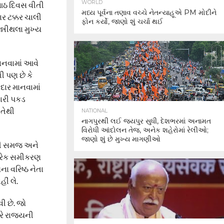
WORLD
 આઠ દિવસ વીતી
મધ્ય પૂર્વના તણાવ વચ્ચે નેતન્યાહૂએ PM મોદીને
ાર ટક્કર ચાલી
ફોન કર્યો, જાણો શું ચર્ચા થઈ
ન્નીથલા મુખ્ય
માનવામાં આવે
ી પણ છે કે
દાર માનવામાં
સારી પકડ
 તેથી
NATIONAL
નાગપુરથી લઈ જયપુર સુધી, દેશભરમાં અનામત
વિરોધી આંદોલન તેજ, અનેક શહેરોમાં રેલીઓ;
જાણો શું છે મુખ્ય માગણીઓ
ીવટી સમજ અને
 દરેક સમીકરણ
ા વરિષ્ઠ નેતા
ીં લે.
ી છે. જો
રે રાજ્યની