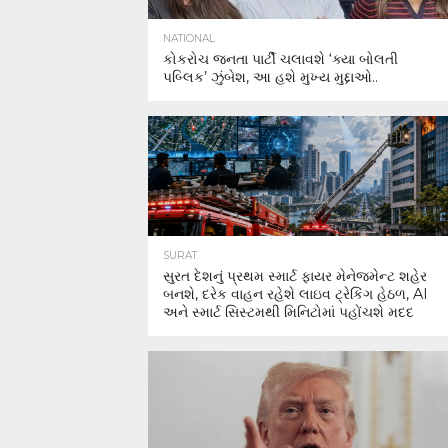
NATIONAL
કોકરોચ જનતા પાર્ટી ચલાવશે ‘ક્યા બોલતી
પબ્લિક’ ઝુંબેશ, આ હશે મુખ્ય મુદ્દાઓ..
SURAT
સુરત દેશનું પ્રથમ સ્માર્ટ ફાયર મેનેજમેન્ટ શહેર
બનશે, દરેક વાહન રહેશે લાઇવ ટ્રેકિંગ હેઠળ, AI
અને સ્માર્ટ સિસ્ટમથી મિનિટોમાં પહોંચશે મદદ