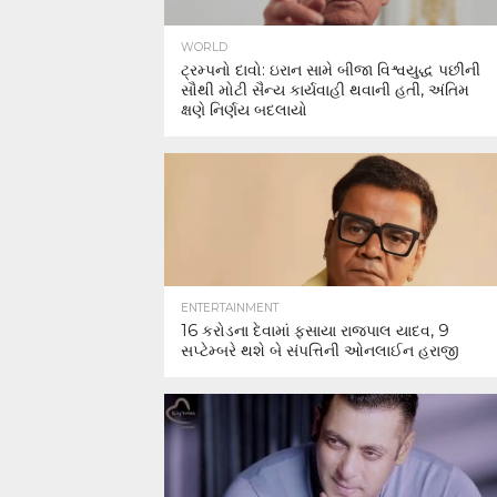
WORLD
ટ્રમ્પનો દાવો: ઇરાન સામે બીજા વિશ્વયુદ્ધ પછીની
સૌથી મોટી સૈન્ય કાર્યવાહી થવાની હતી, અંતિમ
ક્ષણે નિર્ણય બદલાયો
ENTERTAINMENT
16 કરોડના દેવામાં ફસાયા રાજપાલ યાદવ, 9
સપ્ટેમ્બરે થશે બે સંપત્તિની ઓનલાઈન હરાજી