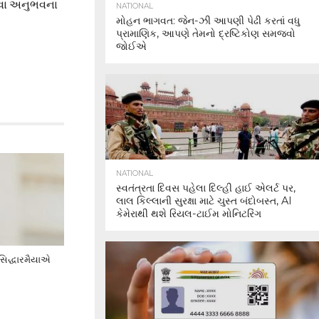
અથવા અનુભવના
NATIONAL
મોહન ભાગવત: જેન-ઝી આપણી પેઢી કરતાં વધુ
પ્રામાણિક, આપણે તેમનો દ્રષ્ટિકોણ સમજવો
જોઈએ
NATIONAL
સ્વતંત્રતા દિવસ પહેલા દિલ્હી હાઈ એલર્ટ પર,
લાલ કિલ્લાની સુરક્ષા માટે ચુસ્ત બંદોબસ્ત, AI
કેમેરાથી થશે રિયલ-ટાઈમ મોનિટરિંગ
 સિદ્ધારમૈયાએ