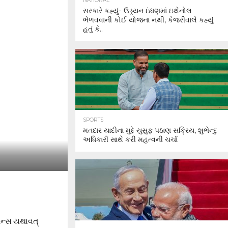
NATIONAL
સરકારે કહ્યું- ઉડ્ડયન ઇંધણમાં ઇથેનોલ
ભેળવવાની કોઈ યોજના નથી, કેજરીવાલે કહ્યું
હતું કે..
SPORTS
મતદાર યાદીના મુદ્દે યુસુફ પઠાણ સક્રિય, શુભેન્દુ
અધિકારી સાથે કરી મહત્વની ચર્ચા
ેન્સ યથાવત્