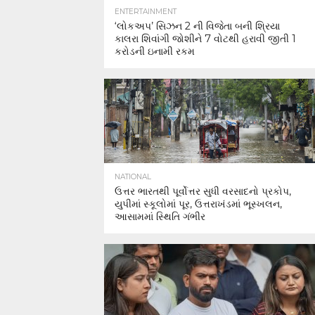
ENTERTAINMENT
‘લોકઅપ’ સિઝન 2 ની વિજેતા બની શ્રિયા
કાલરા શિવાંગી જોશીને 7 વોટથી હરાવી જીતી 1
કરોડની ઇનામી રકમ
NATIONAL
ઉત્તર ભારતથી પૂર્વોત્તર સુધી વરસાદનો પ્રકોપ,
યુપીમાં સ્કૂલોમાં પૂર, ઉત્તરાખંડમાં ભૂસ્ખલન,
આસામમાં સ્થિતિ ગંભીર