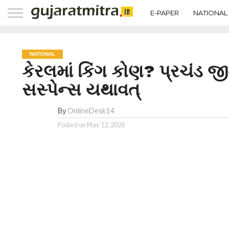
E-PAPER
NATIONAL
NATIONAL
કેરલમાં કિંગ કોણ? પ્રચંડ 
સસ્પેન્સ યથાવત્
By
OnlineDesk14
Posted on
May 12, 2026