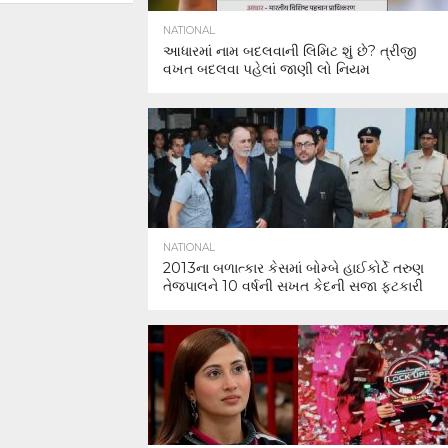
NATIONAL
આધારમાં નામ બદલવાની લિમિટ શું છે? ત્રીજી
વખત બદલવા પહેલાં જાણી લો નિયમ
NATIONAL
2013ના બળાત્કાર કેસમાં બોમ્બે હાઈકોર્ટે તરુણ
તેજપાલને 10 વર્ષની સખત કેદની સજા ફટકારી