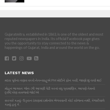
Gujaratmitra, established in 1863, is one of the oldest and most
reputed newspapers in India. Its official Facebook page gives
you the opportunity to stay connected to the news &
happenings of Gujarat, India and around the world on the go.
LATEST NEWS
મધ્ય પૂર્વના તણાવ વચ્ચે નેતન્યાહૂએ PM મોદીને ફોન કર્યો, જાણો શું ચર્ચા થઈ
મોહન ભાગવત: જેન-ઝી આપણી પેઢી કરતાં વધુ પ્રામાણિક, આપણે તેમનો
દ્રષ્ટિકોણ સમજવો જોઈએ
સરકારે કહ્યું- ઉડ્ડયન ઇંધણમાં ઇથેનોલ ભેળવવાની કોઈ યોજના નથી, કેજરીવાલે
કહ્યું હતું કે..