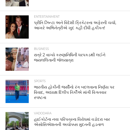
ENTERTAINMENT
પ્રીતિ ઝિન્ટા અને વિદેશી ક્રિકેટરના અફેરની ચર્ચા,
આખરે અભિનેત્રીએ ખુદ કહી દીધી હકીકત!
BUSINESS
રાત્રે 2 વાગ્યે કરુણાનિધિની ધરપકડથી લઈને
જયલલિતાની જેલયાત્રા
SPORTS
ભારતીય હોકીની જર્સીનો રંગ બદલવાના નિર્ણય પર
વિવાદ, અધ્યક્ષ દિલીપ તિર્કીએ માંગી વિગતવાર
સ્પષ્ટતા
VADODARA
હાઈકોર્ટના નવા પરિપત્રના વિરોધમાં વડોદરા બાર
એસોસિએશનની અચોક્કસ મુદતની હડતાળ