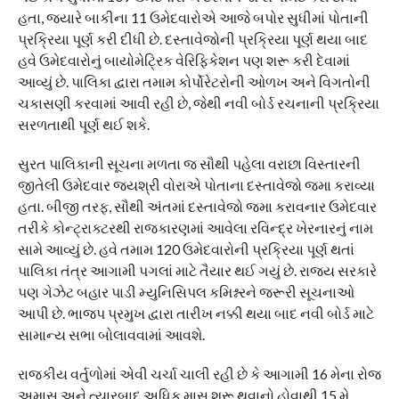
હતા, જ્યારે બાકીના 11 ઉમેદવારોએ આજે બપોર સુધીમાં પોતાની
પ્રક્રિયા પૂર્ણ કરી દીધી છે. દસ્તાવેજોની પ્રક્રિયા પૂર્ણ થયા બાદ
હવે ઉમેદવારોનું બાયોમેટ્રિક વેરિફિકેશન પણ શરૂ કરી દેવામાં
આવ્યું છે. પાલિકા દ્વારા તમામ કોર્પોરેટરોની ઓળખ અને વિગતોની
ચકાસણી કરવામાં આવી રહી છે, જેથી નવી બોર્ડ રચનાની પ્રક્રિયા
સરળતાથી પૂર્ણ થઈ શકે.
સુરત પાલિકાની સૂચના મળતા જ સૌથી પહેલા વરાછા વિસ્તારની
જીતેલી ઉમેદવાર જયશ્રી વોરાએ પોતાના દસ્તાવેજો જમા કરાવ્યા
હતા. બીજી તરફ, સૌથી અંતમાં દસ્તાવેજો જમા કરાવનાર ઉમેદવાર
તરીકે કોન્ટ્રાક્ટરથી રાજકારણમાં આવેલા રવિન્દ્ર ખેરનારનું નામ
સામે આવ્યું છે. હવે તમામ 120 ઉમેદવારોની પ્રક્રિયા પૂર્ણ થતાં
પાલિકા તંત્ર આગામી પગલાં માટે તૈયાર થઈ ગયું છે. રાજ્ય સરકારે
પણ ગેઝેટ બહાર પાડી મ્યુનિસિપલ કમિશ્નરને જરૂરી સૂચનાઓ
આપી છે. ભાજપ પ્રમુખ દ્વારા તારીખ નક્કી થયા બાદ નવી બોર્ડ માટે
સામાન્ય સભા બોલાવવામાં આવશે.
રાજકીય વર્તુળોમાં એવી ચર્ચા ચાલી રહી છે કે આગામી 16 મેના રોજ
અમાસ અને ત્યારબાદ અધિક માસ શરૂ થવાનો હોવાથી 15 મે