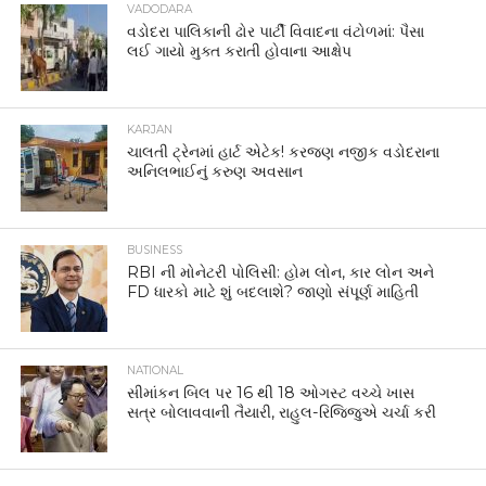
VADODARA
વડોદરા પાલિકાની ઢોર પાર્ટી વિવાદના વંટોળમાં: પૈસા
લઈ ગાયો મુક્ત કરાતી હોવાના આક્ષેપ
KARJAN
ચાલતી ટ્રેનમાં હાર્ટ એટેક! કરજણ નજીક વડોદરાના
અનિલભાઈનું કરુણ અવસાન
BUSINESS
RBI ની મોનેટરી પોલિસી: હોમ લોન, કાર લોન અને
FD ધારકો માટે શું બદલાશે? જાણો સંપૂર્ણ માહિતી
NATIONAL
સીમાંકન બિલ પર 16 થી 18 ઓગસ્ટ વચ્ચે ખાસ
સત્ર બોલાવવાની તૈયારી, રાહુલ-રિજિજુએ ચર્ચા કરી