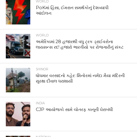
WORLD
PoKમાં હિંસા, ઈમરાન સમર્થકોનું દેશવ્યાપી
આંદોલન
WORLD
અમેરિકામાં 28 હજારથી વધુ ટ્રક ડ્રાઈવરોના
લાયસન્સ રદ! હજારો ભારતીયો પર રોજગારીનું સંકટ
SHINOR
ધોધમાર વરસાદનો કહેર: શિનોરમાં નર્મદા મૈયા મંદિરની
સુરક્ષા દીવાલ ધરાશાયી
INDIA
CJP આયોજકો સામે ચોતરફ કાનૂની ઘેરાબંધી