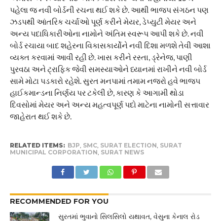
પહેલા જ નવી બોર્ડની રચના થઈ શકે છે. આથી ભાજપ સંગઠન પણ
ઝડપથી આંતરિક ચર્ચાઓ પૂર્ણ કરીને મેયર, ડેપ્યુટી મેયર અને
અન્ય પદાધિકારીઓના નામોને અંતિમ સ્વરૂપ આપી શકે છે. નવી
બોર્ડ રચાયા બાદ શહેરના વિકાસકાર્યોને નવી દિશા મળશે તેવી આશા
વ્યક્ત કરવામાં આવી રહી છે. ખાસ કરીને રસ્તા, ડ્રેનેજ, પાણી
પુરવઠા અને ટ્રાફિક જેવી સમસ્યાઓને ધ્યાનમાં રાખીને નવી બોર્ડ
સામે મોટા પડકારો રહેશે. સુરત મનપામાં તમામ નજરો હવે ભાજપ
હાઈકમાન્ડના નિર્ણય પર ટકેલી છે, કારણ કે આગામી થોડા
દિવસોમાં મેયર અને અન્ય મહત્વપૂર્ણ પદો માટેના નામોની સત્તાવાર
જાહેરાત થઈ શકે છે.
RELATED ITEMS:
BJP
,
SMC
,
SURAT ELECTION
,
SURAT
MUNICIPAL CORPORATION
,
SURAT NEWS
RECOMMENDED FOR YOU
સુરતમાં ભુવાનો સિલસિલો યથાવત, વેસુના કેનાલ રોડ