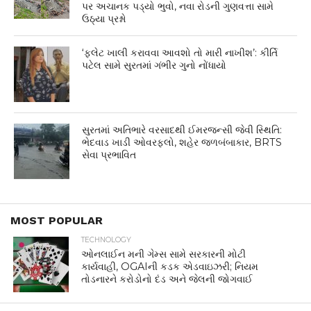
પર અચાનક પડ્યો ભુવો, નવા રોડની ગુણવત્તા સામે
ઉઠ્યા પ્રશ્નો
‘ફ્લેટ ખાલી કરાવવા આવશો તો મારી નાખીશ’: કીર્તિ
પટેલ સામે સુરતમાં ગંભીર ગુનો નોંધાયો
સુરતમાં અતિભારે વરસાદથી ઈમરજન્સી જેવી સ્થિતિ:
ભેદવાડ ખાડી ઓવરફ્લો, શહેર જળબંબાકાર, BRTS
સેવા પ્રભાવિત
MOST POPULAR
TECHNOLOGY
ઓનલાઈન મની ગેમ્સ સામે સરકારની મોટી
કાર્યવાહી, OGAIની કડક એડવાઇઝરી; નિયમ
તોડનારને કરોડોનો દંડ અને જેલની જોગવાઈ