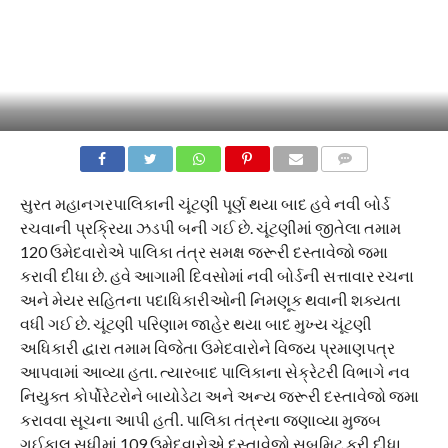
COMMENTS
સુરત મહાનગરપાલિકાની ચૂંટણી પૂર્ણ થયા બાદ હવે નવી બોર્ડ
રચવાની પ્રક્રિયા ઝડપી બની ગઈ છે. ચૂંટણીમાં જીતેલા તમામ
120 ઉમેદવારોએ પાલિકા તંત્ર સમક્ષ જરૂરી દસ્તાવેજો જમા
કરાવી દીધા છે. હવે આગામી દિવસોમાં નવી બોર્ડની સત્તાવાર રચના
અને મેયર સહિતના પદાધિકારીઓની નિમણૂક થવાની શક્યતા
વધી ગઈ છે. ચૂંટણી પરિણામ જાહેર થયા બાદ મુખ્ય ચૂંટણી
અધિકારી દ્વારા તમામ વિજેતા ઉમેદવારોને વિજય પ્રમાણપત્ર
આપવામાં આવ્યા હતા. ત્યારબાદ પાલિકાના સેક્રેટરી વિભાગે નવ
નિયુક્ત કોર્પોરેટરોને બાયોડેટા અને અન્ય જરૂરી દસ્તાવેજો જમા
કરાવવા સૂચના આપી હતી. પાલિકા તંત્રના જણાવ્યા મુજબ
ગઈકાલ સુધીમાં 109 ઉમેદવારોએ દસ્તાવેજો સબમિટ કરી દીધા