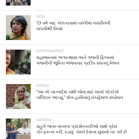
INDIA
19 વર્ષ બાદ કોલકાતામાં તસ્લીમા નસરીનની
વાપસીથી વિવાદ
ENTERTAINMENT
મહાભારતમાં અશ્વત્થામા અને ગજની ફિલ્મમાં
ગજનીની ભૂમિકા ભજવનાર પ્રદીપ રાવતનું નિધન
WORLD
“આ એ બાંગ્લાદેશ નથી જેના માટે લાખો લોકોએ
બલિદાન આપ્યું,” શેખ હસીનાનું વર્ચ્યુઅલ સંબોધન
NATIONAL
રાહુલે જંતર-મંતરના પ્રદર્શનકારીઓ સાથે પ્રેસ
કોન્ફરન્સ કરી, કહ્યું- તેમને દેશના યુવાનો પર ગર્વ છે