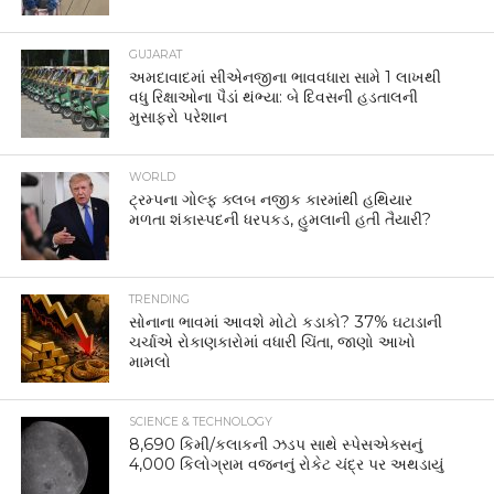
GUJARAT
અમદાવાદમાં સીએનજીના ભાવવધારા સામે 1 લાખથી
વધુ રિક્ષાઓના પૈડાં થંભ્યા: બે દિવસની હડતાલની
મુસાફરો પરેશાન
WORLD
ટ્રમ્પના ગોલ્ફ ક્લબ નજીક કારમાંથી હથિયાર
મળતા શંકાસ્પદની ધરપકડ, હુમલાની હતી તૈયારી?
TRENDING
સોનાના ભાવમાં આવશે મોટો કડાકો? 37% ઘટાડાની
ચર્ચાએ રોકાણકારોમાં વધારી ચિંતા, જાણો આખો
મામલો
SCIENCE & TECHNOLOGY
8,690 કિમી/કલાકની ઝડપ સાથે સ્પેસએક્સનું
4,000 કિલોગ્રામ વજનનું રોકેટ ચંદ્ર પર અથડાયું