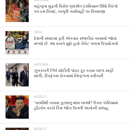
NATIONAL
મહેબૂબા મુફ્તી વિરોધ પ્રદર્શન દરમિયાન ઊંધો તિરંગો
પકડતા વિવાદ, કાનૂની કાર્યવાહી પર વિચારણા
INDIA
દેશની સંસદમાં ફરી એકવાર રાજકીય ગરમાવો જોવા
મળ્યો છે. આ વખતે મુદ્દો હતો પેલેટ ગનના ઉપયોગનો
NATIONAL
ઝુકરબર્ગે PM મોદીની પોસ્ટ દૂર કરવા બદલ માફી
માંગી, ડીપફેક્સ રોકવામાં નિષ્ફળતા સ્વીકારી
WORLD
‘ગરમીથી બચવા કૂતરાનું માંસ ખાઓ’! ઉત્તર કોરિયામાં
હીટવેવ વચ્ચે કિમ જોંગ ઉનની અનોખી સલાહ
WORLD