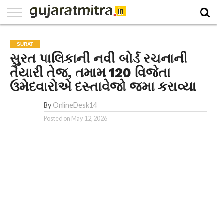
E-
PAPER
NATIONAL
WORLD
BUSINESS
SPORTS
GUJARAT
OPINION
MORE
SURAT
સુરત પાલિકાની નવી બોર્ડ રચનાની
તૈયારી તેજ, તમામ 120 વિજેતા
ઉમેદવારોએ દસ્તાવેજો જમા કરાવ્યા
By
OnlineDesk14
Posted on
May 12, 2026