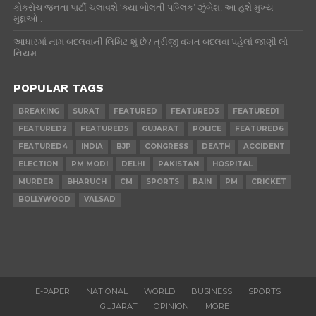
કોકરોચ જનતા પાર્ટી ચલાવશે ‘ક્યા બોલતી પબ્લિક’ ઝુંબેશ, આ હશે મુખ્ય
મુદ્દાઓ..
આધારમાં નામ બદલવાની લિમિટ શું છે? ત્રીજી વખત બદલવા પહેલાં જાણી લો
નિયમ
POPULAR TAGS
BREAKING
SURAT
FEATURED
FEATURED3
FEATURED1
FEATURED2
FEATURED5
GUJARAT
POLICE
FEATURED6
FEATURED4
INDIA
BJP
CONGRESS
DEATH
ACCIDENT
ELECTION
PM MODI
DELHI
PAKISTAN
HOSPITAL
MURDER
BHARUCH
CM
SPORTS
RAIN
PM
CRICKET
BOLLYWOOD
VALSAD
E-PAPER
NATIONAL
WORLD
BUSINESS
SPORTS
GUJARAT
OPINION
MORE