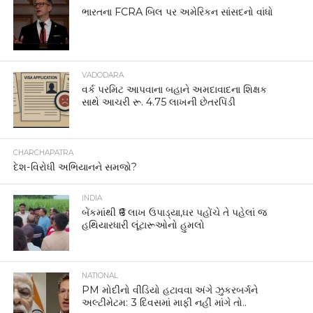
ભારતના FCRA બિલ પર અમેરિકન સાંસદનો વાંધો
VADODARA
વર્ક પરમિટ આપવાના બહાને અમદાવાદના શિક્ષક
સાથે આચરી રૂ. 4.75 લાખની છેતરપિંડી
CHARCHAPATRA
દેશ-વિરોધી અભિયાનને સમજો?
INDIA
બેંકમાંથી ₹6 લાખ ઉપાડ્યા,ઘર પહોંચે તે પહેલાં જ
હથિયારધારી લૂંટારૂઓનો હુમલો
NATIONAL
PM મોદીનો વીડિયો હટાવવા અંગે ઝુકરબર્ગને
અલ્ટીમેટમ: 3 દિવસમાં માફી નહીં માંગે તો..