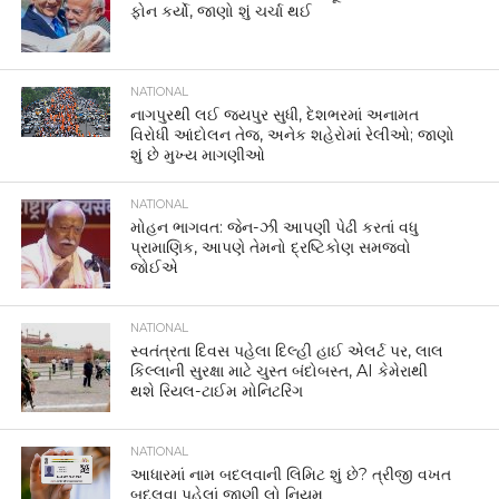
ફોન કર્યો, જાણો શું ચર્ચા થઈ
NATIONAL
નાગપુરથી લઈ જયપુર સુધી, દેશભરમાં અનામત
વિરોધી આંદોલન તેજ, અનેક શહેરોમાં રેલીઓ; જાણો
શું છે મુખ્ય માગણીઓ
NATIONAL
મોહન ભાગવત: જેન-ઝી આપણી પેઢી કરતાં વધુ
પ્રામાણિક, આપણે તેમનો દ્રષ્ટિકોણ સમજવો
જોઈએ
NATIONAL
સ્વતંત્રતા દિવસ પહેલા દિલ્હી હાઈ એલર્ટ પર, લાલ
કિલ્લાની સુરક્ષા માટે ચુસ્ત બંદોબસ્ત, AI કેમેરાથી
થશે રિયલ-ટાઈમ મોનિટરિંગ
NATIONAL
આધારમાં નામ બદલવાની લિમિટ શું છે? ત્રીજી વખત
બદલવા પહેલાં જાણી લો નિયમ