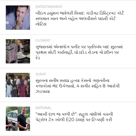
ENTERTAINMENT
બીઇંગ હ્યુમન જ્વેલરી વિવાદ: ચંડીગઢ ડિસ્ટ્રિક્ટ કોર્ટે
સલમાન ખાન અને બહેન અલવીરાને પાઠવી કોર્ટ
નોટિસ
GUJARAT
ગુજરાતમાં એનાલોગ પનીર પર પ્રતિબંધ બાદ સુરતમાં
પ્રથમ મોટી કાર્યવાહી, ઘોડદોડ રોડના ગોડાઉન પર
રેડ
SURAT
સુરતના સતીષ મરાઠા હત્યા કેસનો ગણતરીના
કલાકોમાં ભેદ ઉકેલાયો, 4 સગીર સહિત 8 આરોપી
ઝડપાયા
NATIONAL
“આખી દાળ જ કાળી છે”: રાહુલ ગાંધીએ કારની
પેટ્રોલ ટેંક ખોલી E20 ઇંધણ પર ટિપ્પણી કરી