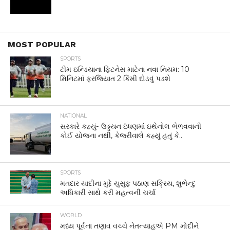
MOST POPULAR
SPORTS
ટીમ ઇન્ડિયાના ફિટનેસ માટેના નવા નિયમ: 10
મિનિટમાં ફરજિયાત 2 કિમી દોડવું પડશે
NATIONAL
સરકારે કહ્યું- ઉડ્ડયન ઇંધણમાં ઇથેનોલ ભેળવવાની
કોઈ યોજના નથી, કેજરીવાલે કહ્યું હતું કે..
SPORTS
મતદાર યાદીના મુદ્દે યુસુફ પઠાણ સક્રિય, શુભેન્દુ
અધિકારી સાથે કરી મહત્વની ચર્ચા
WORLD
મધ્ય પૂર્વના તણાવ વચ્ચે નેતન્યાહૂએ PM મોદીને