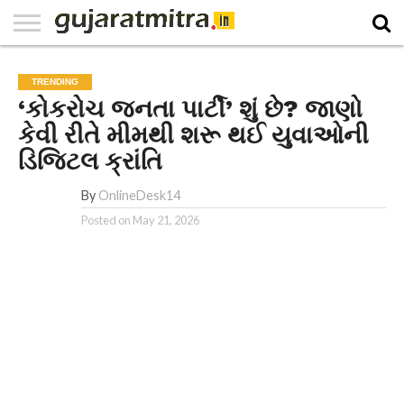
E-
PAPER
NATIONAL
WORLD
BUSINESS
SPORTS
GUJARAT
OPINION
MORE
TRENDING
‘કોકરોચ જનતા પાર્ટી’ શું છે? જાણો
કેવી રીતે મીમથી શરૂ થઈ યુવાઓની
ડિજિટલ ક્રાંતિ
By
OnlineDesk14
Posted on
May 21, 2026