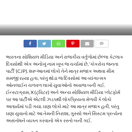
COMMENTS
ભારતના સોશિયલ મીડિયા અને રાજકીય વર્તુળોમાં છેલ્લા કેટલાક
દિવસોથી એક અનોખું નામ ખૂબ જ ચર્ચામાં છે, ‘કોકરોચ જનતા
પાર્ટી’ (CJP). શરૂઆતમાં લોકો તેને માત્ર મજાક અથવા મીમ
સમજી રહ્યા હતા, પરંતુ થોડા જ દિવસોમાં આ વ્યંગાત્મક
ઓનલાઈન ચળવળ લાખો યુવાઓનો અવાજ બની ગઈ.
ઈન્સ્ટાગ્રામ, X (ટ્વિટર) અને અન્ય સોશિયલ મીડિયા પ્લેટફોર્મ
પર આ પાર્ટીએ એટલી ઝડપથી લોકપ્રિયતા મેળવી કે લોકો
આશ્ચર્યમાં પડી ગયા. ઘણા લોકો માટે આ માત્ર મજાક હતી, પરંતુ
ઘણા યુવાનો માટે આ તેમની નિરાશા, ગુસ્સો અને સિસ્ટમ પ્રત્યેના
અસંતોષને વ્યક્ત કરવાનો એક રસ્તો બની ગઈ.