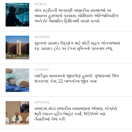
WORLD
વોલ સ્ટ્રીટની અગ્રણી નાણાકીય સંસ્થાઓ પર
સાયબર હુમલાનો પ્રયાસ, સોશિયલ એન્જિનિયરિંગ
અને AI આધારિત ફિશિંગથી વધ્યો ખતરો
BUSINESS
સુરતના ડાયમંડ ઉદ્યોગ માટે મોટી રાહત: લોકસભામાં
રફ ડાયમંડ ટ્રેડ પર ટેક્સ મુક્તિનો પ્રસ્તાવ રજૂ
GUJARAT
ચાંદીપુરા વાયરસનો જીવલેણ હુમલો: ગુજરાતમાં 184
શંકાસ્પદ કેસ, 22 બાળકોના જીવ ગયા
NATIONAL
સંસદમાં મોટા રાજકીય ઘમાસાણના એંધાણ, કોંગ્રેસે
થ્રી-લાઇન વ્હીપ જાહેર કર્યો; NDAએ પણ
તૈયારીઓ તેજ કરી