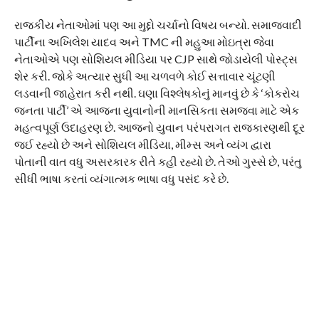
રાજકીય નેતાઓમાં પણ આ મુદ્દો ચર્ચાનો વિષય બન્યો. સમાજવાદી
પાર્ટીના અખિલેશ યાદવ અને TMC ની મહુઆ મોઇત્રા જેવા
નેતાઓએ પણ સોશિયલ મીડિયા પર CJP સાથે જોડાયેલી પોસ્ટ્સ
શેર કરી. જોકે અત્યાર સુધી આ ચળવળે કોઈ સત્તાવાર ચૂંટણી
લડવાની જાહેરાત કરી નથી. ઘણા વિશ્લેષકોનું માનવું છે કે ‘કોકરોચ
જનતા પાર્ટી’ એ આજના યુવાનોની માનસિકતા સમજવા માટે એક
મહત્વપૂર્ણ ઉદાહરણ છે. આજનો યુવાન પરંપરાગત રાજકારણથી દૂર
જઈ રહ્યો છે અને સોશિયલ મીડિયા, મીમ્સ અને વ્યંગ દ્વારા
પોતાની વાત વધુ અસરકારક રીતે કહી રહ્યો છે. તેઓ ગુસ્સે છે, પરંતુ
સીધી ભાષા કરતાં વ્યંગાત્મક ભાષા વધુ પસંદ કરે છે.