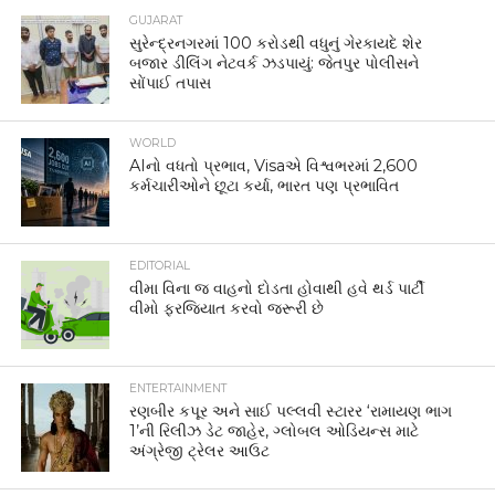
GUJARAT
સુરેન્દ્રનગરમાં 100 કરોડથી વધુનું ગેરકાયદે શેર
બજાર ડીલિંગ નેટવર્ક ઝડપાયું: જેતપુર પોલીસને
સોંપાઈ તપાસ
WORLD
AIનો વધતો પ્રભાવ, Visaએ વિશ્વભરમાં 2,600
કર્મચારીઓને છૂટા કર્યા, ભારત પણ પ્રભાવિત
EDITORIAL
વીમા વિના જ વાહનો દોડતા હોવાથી હવે થર્ડ પાર્ટી
વીમો ફરજિયાત કરવો જરૂરી છે
ENTERTAINMENT
રણબીર કપૂર અને સાઈ પલ્લવી સ્ટારર ‘રામાયણ ભાગ
1’ની રિલીઝ ડેટ જાહેર, ગ્લોબલ ઓડિયન્સ માટે
અંગ્રેજી ટ્રેલર આઉટ