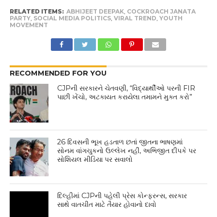
RELATED ITEMS:
ABHIJEET DEEPAK
,
COCKROACH JANATA
PARTY
,
SOCIAL MEDIA POLITICS
,
VIRAL TREND
,
YOUTH
MOVEMENT
RECOMMENDED FOR YOU
CJPની સરકારને ચેતવણી, “વિદ્યાર્થીઓ પરની FIR
પાછી ખેંચો, અટકાયત કરાયેલા તમામને મુક્ત કરો”
26 દિવસની ભૂખ હડતાળ છતાં જીતના ભાષણમાં
સોનમ વાંગચુકનો ઉલ્લેખ નહીં, અભિજીત દીપકે પર
સોશિયલ મીડિયા પર સવાલો
દિલ્હીમાં CJPની પહેલી પ્રેસ કોન્ફરન્સ, સરકાર
સાથે વાતચીત માટે તૈયાર હોવાનો દાવો