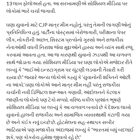
13 લાખ ફોલોઅર્સ હતા. આ સરખામણીએ સોશિયલ મીડિયા પર
લોકોમાં ભારે ચર્ચા જગાવી.
ઘણા યુવાનો માટે CJP માત્ર મીમ નહોતું, પરંતુ તેમની લાગણીઓનું
પ્રતિનિધિત્વ હતું. પાર્ટીના પોસ્ટ્સમાં બેરોજગારી, પરીક્ષાના પેપર
લીક, નોકરીની અછત, સિસ્ટમ પ્રત્યેનો ગુસ્સો અને રાજકીય
નેતાઓથી વધતી નિરાશા જેવા મુદ્દાઓને હાસ્ય અને વ્યંગ સાથે રજૂ
કરવામાં આવતા હતા. આ જ કારણથી યુવાનો ઝડપથી આ ચળવળ
સાથે જોડાતા ગયા. સોશિયલ મીડિયા પર ઘણા લોકોએ મજેદાર રીતે
લખ્યું કે “ભાઈઓ ઇન્સ્ટાગ્રામ પર ચૂંટણી લડવાની તૈયારી કરી
રહ્યા છે.” જ્યારે અન્ય લોકોએ કહ્યું કે ‘યુવાનોની શક્તિને ઓછી
ના આંકો.’ ઘણા લોકોએ આને માત્ર મીમ નહીં પરંતુ રાજકીય
ચર્ચાની નવી ડિજિટલ શરૂઆત ગણાવી. આંદોલનને કેટલાક
જાણીતા લોકોનો પણ ટેકો મળ્યો. વરિષ્ઠ વકીલ પ્રશાંત ભૂષણે
સોશિયલ મીડિયા પર લખ્યું કે આ ચળવળ બતાવે છે કે દેશના લાખો
યુવાનો હાલની રાજકીય અને સામાજિક વ્યવસ્થાથી કંટાળી ગયા
છે અને કંઈક નવું ઇચ્છે છે. હોટમેલના સહ-સ્થાપક સબીર
ભાટિયાએ પણ મજાકીય અંદાજમાં લખ્યું કે “ભારતમાં બધું બદલાઈ
શકે, પણ કોકરોચ હંમેશા જીવતો રહે છે.”