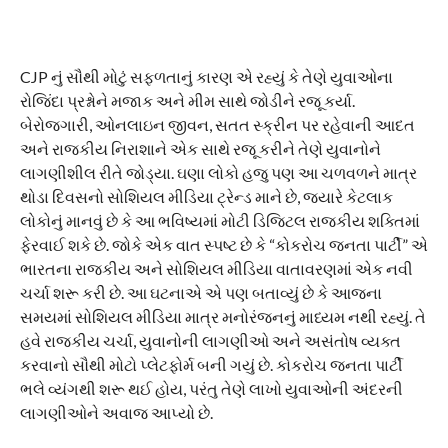
CJP નું સૌથી મોટું સફળતાનું કારણ એ રહ્યું કે તેણે યુવાઓના
રોજિંદા પ્રશ્નોને મજાક અને મીમ સાથે જોડીને રજૂ કર્યા.
બેરોજગારી, ઓનલાઇન જીવન, સતત સ્ક્રીન પર રહેવાની આદત
અને રાજકીય નિરાશાને એક સાથે રજૂ કરીને તેણે યુવાનોને
લાગણીશીલ રીતે જોડ્યા. ઘણા લોકો હજુ પણ આ ચળવળને માત્ર
થોડા દિવસનો સોશિયલ મીડિયા ટ્રેન્ડ માને છે, જ્યારે કેટલાક
લોકોનું માનવું છે કે આ ભવિષ્યમાં મોટી ડિજિટલ રાજકીય શક્તિમાં
ફેરવાઈ શકે છે. જોકે એક વાત સ્પષ્ટ છે કે “કોકરોચ જનતા પાર્ટી” એ
ભારતના રાજકીય અને સોશિયલ મીડિયા વાતાવરણમાં એક નવી
ચર્ચા શરૂ કરી છે. આ ઘટનાએ એ પણ બતાવ્યું છે કે આજના
સમયમાં સોશિયલ મીડિયા માત્ર મનોરંજનનું માધ્યમ નથી રહ્યું. તે
હવે રાજકીય ચર્ચા, યુવાનોની લાગણીઓ અને અસંતોષ વ્યક્ત
કરવાનો સૌથી મોટો પ્લેટફોર્મ બની ગયું છે. કોકરોચ જનતા પાર્ટી
ભલે વ્યંગથી શરૂ થઈ હોય, પરંતુ તેણે લાખો યુવાઓની અંદરની
લાગણીઓને અવાજ આપ્યો છે.