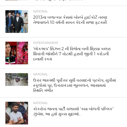
NATIONAL
2013ના બળાત્કાર કેસમાં બોમ્બે હાઈકોર્ટે તરુણ
તેજપાલને 10 વર્ષની સખત કેદની સજા ફટકારી
ENTERTAINMENT
‘લોકઅપ’ સિઝન 2 ની વિજેતા બની શ્રિયા કાલરા
શિવાંગી જોશીને 7 વોટથી હરાવી જીતી 1 કરોડની
ઇનામી રકમ
NATIONAL
ઉત્તર ભારતથી પૂર્વોત્તર સુધી વરસાદનો પ્રકોપ, યુપીમાં
સ્કૂલોમાં પૂર, ઉત્તરાખંડમાં ભૂસ્ખલન, આસામમાં
સ્થિતિ ગંભીર
NATIONAL
કોકરોચ જનતા પાર્ટી ચલાવશે ‘ક્યા બોલતી પબ્લિક’
ઝુંબેશ, આ હશે મુખ્ય મુદ્દાઓ..