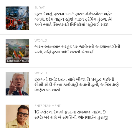
SURAT
સુરત દેશનું પ્રથમ સ્માર્ટ ફાયર મેનેજમેન્ટ શહેર
બનશે, દરેક વાહન રહેશે લાઇવ ટ્રેકિંગ હેઠળ, AI
અને સ્માર્ટ સિસ્ટમથી મિનિટોમાં પહોંચશે મદદ
WORLD
ભારત-મ્યાનમાર સરહદ પર જમીનની અદલાબદલીની
ચર્ચા, મણિપુરમાં આંદોલનની ચેતવણી
WORLD
ટ્રમ્પનો દાવો: ઇરાન સામે બીજા વિશ્વયુદ્ધ પછીની
સૌથી મોટી સૈન્ય કાર્યવાહી થવાની હતી, અંતિમ ક્ષણે
નિર્ણય બદલાયો
ENTERTAINMENT
16 કરોડના દેવામાં ફસાયા રાજપાલ યાદવ, 9
સપ્ટેમ્બરે થશે બે સંપત્તિની ઓનલાઈન હરાજી