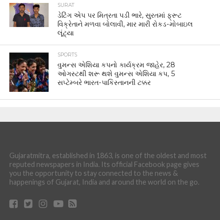
SURAT
ડેટિંગ એપ પર મિત્રતા પડી ભારે, સુરતમાં ફ્રૂટ
વિક્રેતાને મળવા બોલાવી, માર મારી રોકડ-મોબાઇલ
લૂંટ્યા
SPORTS
વુમન્સ એશિયા કપનો કાર્યક્રમ જાહેર, 28
ઓગસ્ટથી શરૂ થશે વુમન્સ એશિયા કપ, 5
સપ્ટેમ્બરે ભારત-પાકિસ્તાનની ટક્કર
Gujaratmitra, established in 1863, is one of the oldest and most
reputed newspapers in India. Its official Facebook page gives
you the opportunity to stay connected to the news &
happenings of Gujarat, India and around the world on the go.