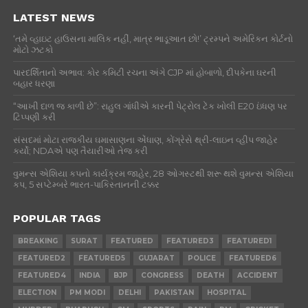
LATEST NEWS
‘તમે વ્હાઇટ હાઉસના માલિક નહીં, માત્ર ભાડૂઆત છો!’ ટ્રમ્પને અમેરિકન કોર્ટનો
મોટો ઝટકો
પારદર્શિતાનો અભાવ: કોર કમિટી રચના અંગે CJP માં હોબાળો, દીપકેના ઘરની
બહાર ધરણા
“આખી દાળ જ કાળી છે”: રાહુલ ગાંધીએ કારની પેટ્રોલ ટેંક ખોલી E20 ઇંધણ પર
ટિપ્પણી કરી
સંસદમાં મોટા રાજકીય ઘમાસાણના એંધાણ, કોંગ્રેસે થ્રી-લાઇન વ્હીપ જાહેર
કર્યો; NDAએ પણ તૈયારીઓ તેજ કરી
વુમન્સ એશિયા કપનો કાર્યક્રમ જાહેર, 28 ઓગસ્ટથી શરૂ થશે વુમન્સ એશિયા
કપ, 5 સપ્ટેમ્બરે ભારત-પાકિસ્તાનની ટક્કર
POPULAR TAGS
BREAKING
SURAT
FEATURED
FEATURED3
FEATURED1
FEATURED2
FEATURED5
GUJARAT
POLICE
FEATURED6
FEATURED4
INDIA
BJP
CONGRESS
DEATH
ACCIDENT
ELECTION
PM MODI
DELHI
PAKISTAN
HOSPITAL