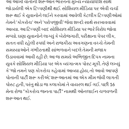
આ આખી વાર્તાની શરૂઆત ભારતના મુખ્ય ન્યાયાધીશ સાથે
જોડાયેલી એક ટિપ્પણીથી થઈ. સોશિયલ મીડિયા પર એવી ચર્ચા
શરૂ થઈ કે યુવાનોને લઈને કરવામાં આવેલી કેટલીક ટિપ્પણીઓમાં
તેમને ‘કોકરોચ’ અને ‘પરોપજીવી’ જેવા શબ્દો સાથે સરખાવવામાં
આવ્યા. આ ટિપ્પણી બાદ સોશિયલ મીડિયા પર ભારે વિરોધ જોવા
મળ્યો. ઘણા યુવાનોને લાગ્યું કે બેરોજગારી, પરીક્ષાના પેપર લીક,
સતત વધી રહેલી સ્પર્ધા અને રાજકીય અવગણના વચ્ચે તેમની
સમસ્યાઓને ગંભીરતાથી સાંભળવાને બદલે તેમની મજાક
ઉડાવવામાં આવી રહી છે. આ જ સમયે અભિજીત દિપક નામના
યુવકે સોશિયલ મીડિયા પર એક વ્યંગાત્મક પોસ્ટ મૂકી. તેણે લખ્યું
કે ‘જો તમને પણ કોકરોચ કહેવામાં આવ્યા હોય, તો આવો આપણે
પોતાની પાર્ટી શરૂ કરીએ.’ શરૂઆતમાં આ એક મીમ જેવી લાગતી
પોસ્ટ હતી, પરંતુ થોડા જ કલાકોમાં તે વાયરલ થઈ ગઈ. પછી 16
મેના રોજ “કોકરોચ જનતા પાર્ટી” નામથી ઓનલાઈન ચળવળની
શરૂઆત થઈ.