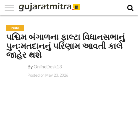
E-
PAPER
NATIONAL
WORLD
BUSINESS
SPORTS
GUJARAT
OPINION
MORE
INDIA
પશ્ચિમ બંગાળના ફાલ્ટા વિધાનસભાનું
પુનઃમતદાનનું પરિણામ આવતી કાલે
જાહેર થશે
By
OnlineDesk13
Posted on
May 23, 2026