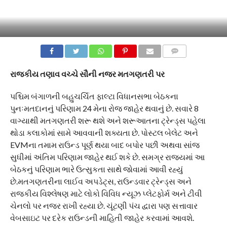
COMMENTS
રાજકીય તણાવ વચ્ચે સૌની નજર મતગણતરી પર
પશ્ચિમ બંગાળની બહુચર્ચિત ફાલ્ટા વિધાનસભા બેઠકના
પુનઃમતદાનનું પરિણામ 24 મેના રોજ જાહેર થવાનું છે. સવારે 8
વાગ્યાથી મતગણતરી શરૂ થશે અને શરૂઆતના ટ્રેન્ડ્સ પહેલા
થોડા કલાકોમાં સામે આવવાની શક્યતા છે. પોસ્ટલ બેલેટ અને
EVMના તમામ રાઉન્ડ પૂર્ણ થયા બાદ બપોર પછી અથવા સાંજ
સુધીમાં અંતિમ પરિણામ જાહેર થઈ શકે છે. સમગ્ર રાજ્યમાં આ
બેઠકનું પરિણામ ભારે ઉત્સુકતા સાથે જોવામાં આવી રહ્યું
છે.મતગણતરીના લાઈવ અપડેટ્સ, રાઉન્ડવાર ટ્રેન્ડ્સ અને
રાજકીય વિશ્લેષણ માટે લોકો વિવિધ ન્યૂઝ પ્લેટફોર્મ અને ટીવી
ચેનલો પર નજર રાખી રહ્યા છે. ચૂંટણી પંચ દ્વારા પણ સત્તાવાર
વેબસાઇટ પર દરેક રાઉન્ડની માહિતી જાહેર કરવામાં આવશે.