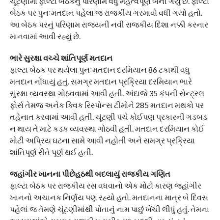
ચૂંટણીમાં ફાલ્ટા બેઠકનું પરિણામ વધુ મહત્વપૂર્ણ બની ગયું છે. ફાલ્ટા
બેઠક પર પુનઃમતદાન પહેલા જ રાજકીય ગરમાવો વધી ગયો હતો.
આ બેઠક પરનું પરિણામ રાજ્યની નવી રાજકીય દિશા નક્કી કરનાર
માનવામાં આવી રહ્યું છે.
ભારે સુરક્ષા વચ્ચે શાંતિપૂર્ણ મતદાન
ફાલ્ટા બેઠક પર થયેલા પુનઃમતદાન દરમિયાન 86 ટકાથી વધુ
મતદાન નોંધાયું હતું. સમગ્ર મતદાન પ્રક્રિયા દરમિયાન ભારે
સુરક્ષા વ્યવસ્થા ગોઠવવામાં આવી હતી. અંદાજે 35 કંપની સેન્ટ્રલ
ફોર્સ તેમજ અનેક ક્વિક રિસ્પોન્સ ટીમોને 285 મતદાન મથકો પર
તહેનાત કરવામાં આવી હતી. ચૂંટણી પંચે કોઈપણ પ્રકારની ગડબડ
ન થાય તે માટે કડક વ્યવસ્થા ગોઠવી હતી. મતદાન દરમિયાન કોઈ
મોટી અપ્રિય ઘટના સામે આવી નહોતી અને સમગ્ર પ્રક્રિયા
શાંતિપૂર્ણ રીતે પૂર્ણ થઈ હતી.
જહાંગીર ખાનના પીછેહઠથી બદલાયું રાજકીય ગણિત
ફાલ્ટા બેઠક પર રાજકીય રસ વધવાનો એક મોટો કારણ જહાંગીર
ખાનનો અચાનક નિર્ણય પણ રહ્યો હતો. મતદાનના માત્ર બે દિવસ
પહેલાં જ તેમણે ચૂંટણીમાંથી પોતાનું નામ પાછું ખેંચી લીધું હતું. તેમના