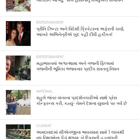
બલિદાન આપ્યું,” શેખ હસીનાનું વર્ચ્યુઅલ સંબોધન
ENTERTAINMENT
પ્રીતિ ઝિન્ટા અને વિદેશી ક્રિકેટરના અફેરની ચર્ચા,
આખરે અભિનેત્રીએ ખુદ કહી દીધી હકીકત!
ENTERTAINMENT
મહાભારતમાં અશ્વત્થામા અને ગજની ફિલ્મમાં
ગજનીની ભૂમિકા ભજવનાર પ્રદીપ રાવતનું નિધન
NATIONAL
રાહુલે જંતર-મંતરના પ્રદર્શનકારીઓ સાથે પ્રેસ
કોન્ફરન્સ કરી, કહ્યું- તેમને દેશના યુવાનો પર ગર્વ છે
GUJARAT
અમદાવાદમાં સીએનજીના ભાવવધારા સામે 1 લાખથી
વધુ રિક્ષાઓના પૈડાં થંભ્યા: બે દિવસની હડતાલની