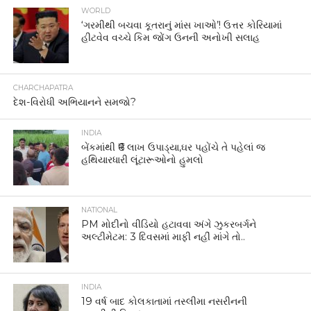
WORLD
‘ગરમીથી બચવા કૂતરાનું માંસ ખાઓ’! ઉત્તર કોરિયામાં
હીટવેવ વચ્ચે કિમ જોંગ ઉનની અનોખી સલાહ
CHARCHAPATRA
દેશ-વિરોધી અભિયાનને સમજો?
INDIA
બેંકમાંથી ₹6 લાખ ઉપાડ્યા,ઘર પહોંચે તે પહેલાં જ
હથિયારધારી લૂંટારૂઓનો હુમલો
NATIONAL
PM મોદીનો વીડિયો હટાવવા અંગે ઝુકરબર્ગને
અલ્ટીમેટમ: 3 દિવસમાં માફી નહીં માંગે તો..
INDIA
19 વર્ષ બાદ કોલકાતામાં તસ્લીમા નસરીનની