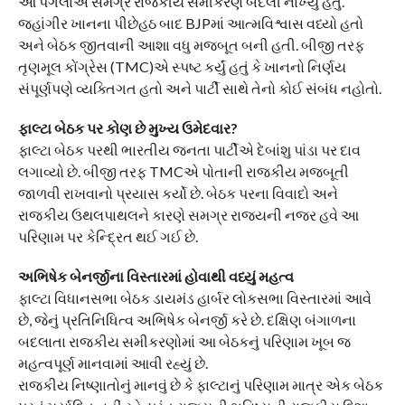
આ પગલાંએ સમગ્ર રાજકીય સમીકરણ બદલી નાખ્યું હતું.
જહાંગીર ખાનના પીછેહઠ બાદ BJPમાં આત્મવિશ્વાસ વધ્યો હતો
અને બેઠક જીતવાની આશા વધુ મજબૂત બની હતી. બીજી તરફ
તૃણમૂલ કોંગ્રેસ (TMC)એ સ્પષ્ટ કર્યું હતું કે ખાનનો નિર્ણય
સંપૂર્ણપણે વ્યક્તિગત હતો અને પાર્ટી સાથે તેનો કોઈ સંબંધ નહોતો.
ફાલ્ટા બેઠક પર કોણ છે મુખ્ય ઉમેદવાર?
ફાલ્ટા બેઠક પરથી ભારતીય જનતા પાર્ટીએ દેબાંશુ પાંડા પર દાવ
લગાવ્યો છે. બીજી તરફ TMCએ પોતાની રાજકીય મજબૂતી
જાળવી રાખવાનો પ્રયાસ કર્યો છે. બેઠક પરના વિવાદો અને
રાજકીય ઉથલપાથલને કારણે સમગ્ર રાજ્યની નજર હવે આ
પરિણામ પર કેન્દ્રિત થઈ ગઈ છે.
અભિષેક બેનર્જીના વિસ્તારમાં હોવાથી વધ્યું મહત્વ
ફાલ્ટા વિધાનસભા બેઠક ડાયમંડ હાર્બર લોકસભા વિસ્તારમાં આવે
છે, જેનું પ્રતિનિધિત્વ અભિષેક બેનર્જી કરે છે. દક્ષિણ બંગાળના
બદલાતા રાજકીય સમીકરણોમાં આ બેઠકનું પરિણામ ખૂબ જ
મહત્વપૂર્ણ માનવામાં આવી રહ્યું છે.
રાજકીય નિષ્ણાતોનું માનવું છે કે ફાલ્ટાનું પરિણામ માત્ર એક બેઠક