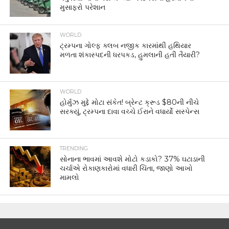
મુસાફરો પરેશાન
WORLD
ટ્રમ્પના ગોલ્ફ ક્લબ નજીક કારમાંથી હથિયાર
મળતા શંકાસ્પદની ધરપકડ, હુમલાની હતી તૈયારી?
WORLD
હોર્મુઝ મુદ્દે મોટા સંકેત! બ્રેન્ટ ક્રૂડ $80ની નીચે
સરક્યું, ટ્રમ્પના દાવા વચ્ચે ઈરાને વધાર્યો સસ્પેન્સ
TRENDING
સોનાના ભાવમાં આવશે મોટો કડાકો? 37% ઘટાડાની
ચર્ચાએ રોકાણકારોમાં વધારી ચિંતા, જાણો આખો
મામલો