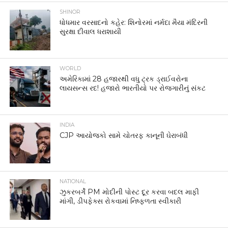
SHINOR
ધોધમાર વરસાદનો કહેર: શિનોરમાં નર્મદા મૈયા મંદિરની
સુરક્ષા દીવાલ ધરાશાયી
WORLD
અમેરિકામાં 28 હજારથી વધુ ટ્રક ડ્રાઈવરોના
લાયસન્સ રદ! હજારો ભારતીયો પર રોજગારીનું સંકટ
INDIA
CJP આયોજકો સામે ચોતરફ કાનૂની ઘેરાબંધી
NATIONAL
ઝુકરબર્ગે PM મોદીની પોસ્ટ દૂર કરવા બદલ માફી
માંગી, ડીપફેક્સ રોકવામાં નિષ્ફળતા સ્વીકારી