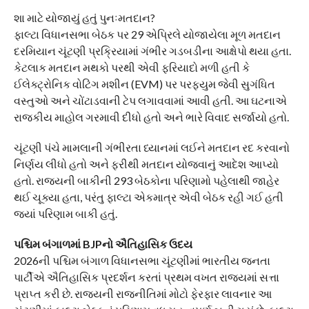
શા માટે યોજાયું હતું પુનઃમતદાન?
ફાલ્ટા વિધાનસભા બેઠક પર 29 એપ્રિલે યોજાયેલા મૂળ મતદાન
દરમિયાન ચૂંટણી પ્રક્રિયામાં ગંભીર ગડબડીના આક્ષેપો થયા હતા.
કેટલાક મતદાન મથકો પરથી એવી ફરિયાદો મળી હતી કે
ઈલેક્ટ્રોનિક વોટિંગ મશીન (EVM) પર પરફ્યુમ જેવી સુગંધિત
વસ્તુઓ અને ચોંટાડવાની ટેપ લગાવવામાં આવી હતી. આ ઘટનાએ
રાજકીય માહોલ ગરમાવી દીધો હતો અને ભારે વિવાદ સર્જાયો હતો.
ચૂંટણી પંચે મામલાની ગંભીરતા ધ્યાનમાં લઈને મતદાન રદ કરવાનો
નિર્ણય લીધો હતો અને ફરીથી મતદાન યોજવાનું આદેશ આપ્યો
હતો. રાજ્યની બાકીની 293 બેઠકોના પરિણામો પહેલાથી જાહેર
થઈ ચૂક્યા હતા, પરંતુ ફાલ્ટા એકમાત્ર એવી બેઠક રહી ગઈ હતી
જ્યાં પરિણામ બાકી હતું.
પશ્ચિમ બંગાળમાં BJPનો ઐતિહાસિક ઉદય
2026ની પશ્ચિમ બંગાળ વિધાનસભા ચૂંટણીમાં ભારતીય જનતા
પાર્ટીએ ઐતિહાસિક પ્રદર્શન કરતાં પ્રથમ વખત રાજ્યમાં સત્તા
પ્રાપ્ત કરી છે. રાજ્યની રાજનીતિમાં મોટો ફેરફાર લાવનાર આ