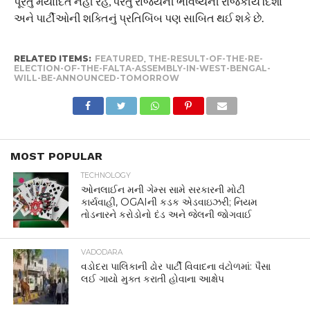
પૂરતું મર્યાદિત નહીં રહે, પરંતુ રાજ્યની ભવિષ્યની રાજકીય દિશા
અને પાર્ટીઓની શક્તિનું પ્રતિબિંબ પણ સાબિત થઈ શકે છે.
RELATED ITEMS:
FEATURED
,
THE-RESULT-OF-THE-RE-
ELECTION-OF-THE-FALTA-ASSEMBLY-IN-WEST-BENGAL-
WILL-BE-ANNOUNCED-TOMORROW
MOST POPULAR
TECHNOLOGY
ઓનલાઈન મની ગેમ્સ સામે સરકારની મોટી
કાર્યવાહી, OGAIની કડક એડવાઇઝરી; નિયમ
તોડનારને કરોડોનો દંડ અને જેલની જોગવાઈ
VADODARA
વડોદરા પાલિકાની ઢોર પાર્ટી વિવાદના વંટોળમાં: પૈસા
લઈ ગાયો મુક્ત કરાતી હોવાના આક્ષેપ