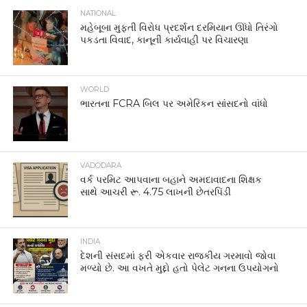
NATIONAL
મહેબૂબા મુફ્તી વિરોધ પ્રદર્શન દરમિયાન ઊંધો તિરંગો
પકડતા વિવાદ, કાનૂની કાર્યવાહી પર વિચારણા
WORLD
ભારતના FCRA બિલ પર અમેરિકન સાંસદનો વાંધો
VADODARA
વર્ક પરમિટ આપવાના બહાને અમદાવાદના શિક્ષક
સાથે આચરી રૂ. 4.75 લાખની છેતરપિંડી
INDIA
દેશની સંસદમાં ફરી એકવાર રાજકીય ગરમાવો જોવા
મળ્યો છે. આ વખતે મુદ્દો હતો પેલેટ ગનના ઉપયોગનો