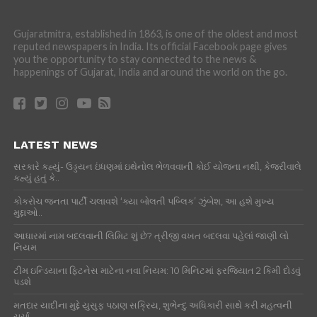
Gujaratmitra, established in 1863, is one of the oldest and most
reputed newspapers in India. Its official Facebook page gives
you the opportunity to stay connected to the news &
happenings of Gujarat, India and around the world on the go.
LATEST NEWS
સરકારે કહ્યું- ઉડ્ડયન ઇંધણમાં ઇથેનોલ ભેળવવાની કોઈ યોજના નથી, કેજરીવાલે
કહ્યું હતું કે..
કોકરોચ જનતા પાર્ટી ચલાવશે ‘ક્યા બોલતી પબ્લિક’ ઝુંબેશ, આ હશે મુખ્ય
મુદ્દાઓ..
આધારમાં નામ બદલવાની લિમિટ શું છે? ત્રીજી વખત બદલવા પહેલાં જાણી લો
નિયમ
ટીમ ઇન્ડિયાના ફિટનેસ માટેના નવા નિયમ: 10 મિનિટમાં ફરજિયાત 2 કિમી દોડવું
પડશે
મતદાર યાદીના મુદ્દે યુસુફ પઠાણ સક્રિય, શુભેન્દુ અધિકારી સાથે કરી મહત્વની
ચર્ચા