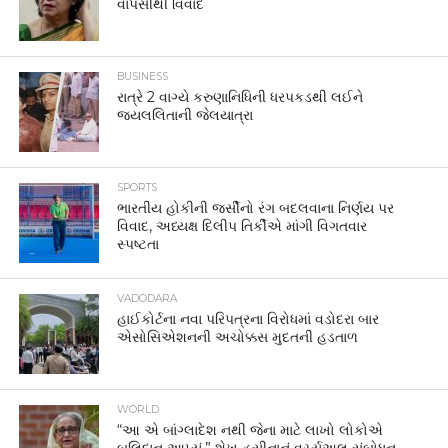
વાપસીથી વિવાદ
BUSINESS
રાત્રે 2 વાગ્યે કરુણાનિધિની ધરપકડથી લઈને
જયલલિતાની જેલયાત્રા
SPORTS
ભારતીય હોકીની જર્સીનો રંગ બદલવાના નિર્ણય પર
વિવાદ, અધ્યક્ષ દિલીપ તિર્કીએ માંગી વિગતવાર
સ્પષ્ટતા
VADODARA
હાઈકોર્ટના નવા પરિપત્રના વિરોધમાં વડોદરા બાર
એસોસિએશનની અચોક્કસ મુદતની હડતાળ
WORLD
“આ એ બાંગ્લાદેશ નથી જેના માટે લાખો લોકોએ