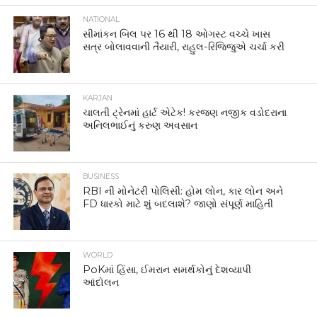
NATIONAL
સીમાંકન બિલ પર 16 થી 18 ઓગસ્ટ વચ્ચે ખાસ
સત્ર બોલાવવાની તૈયારી, રાહુલ-રિજિજુએ ચર્ચા કરી
KARJAN
ચાલતી ટ્રેનમાં હાર્ટ એટેક! કરજણ નજીક વડોદરાના
અનિલભાઈનું કરુણ અવસાન
BUSINESS
RBI ની મોનેટરી પોલિસી: હોમ લોન, કાર લોન અને
FD ધારકો માટે શું બદલાશે? જાણો સંપૂર્ણ માહિતી
WORLD
PoKમાં હિંસા, ઈમરાન સમર્થકોનું દેશવ્યાપી
આંદોલન