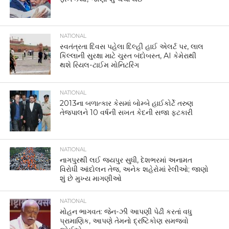
NATIONAL
સ્વતંત્રતા દિવસ પહેલા દિલ્હી હાઈ એલર્ટ પર, લાલ
કિલ્લાની સુરક્ષા માટે ચુસ્ત બંદોબસ્ત, AI કેમેરાથી
થશે રિયલ-ટાઈમ મોનિટરિંગ
NATIONAL
2013ના બળાત્કાર કેસમાં બોમ્બે હાઈકોર્ટે તરુણ
તેજપાલને 10 વર્ષની સખત કેદની સજા ફટકારી
NATIONAL
નાગપુરથી લઈ જયપુર સુધી, દેશભરમાં અનામત
વિરોધી આંદોલન તેજ, અનેક શહેરોમાં રેલીઓ; જાણો
શું છે મુખ્ય માગણીઓ
NATIONAL
મોહન ભાગવત: જેન-ઝી આપણી પેઢી કરતાં વધુ
પ્રામાણિક, આપણે તેમનો દ્રષ્ટિકોણ સમજવો