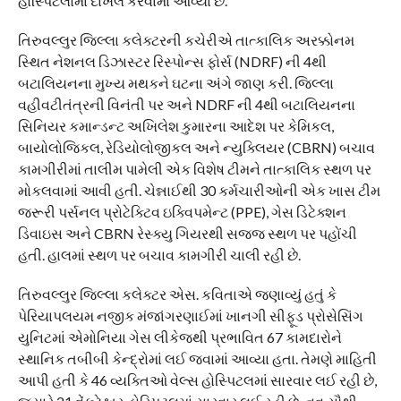
હોસ્પિટલોમાં દાખલ કરવામાં આવ્યા છે.
તિરુવલ્લુર જિલ્લા કલેક્ટરની કચેરીએ તાત્કાલિક અરક્કોનમ
સ્થિત નેશનલ ડિઝાસ્ટર રિસ્પોન્સ ફોર્સ (NDRF) ની 4થી
બટાલિયનના મુખ્ય મથકને ઘટના અંગે જાણ કરી. જિલ્લા
વહીવટીતંત્રની વિનંતી પર અને NDRF ની 4થી બટાલિયનના
સિનિયર કમાન્ડન્ટ અખિલેશ કુમારના આદેશ પર કેમિકલ,
બાયોલોજિકલ, રેડિયોલોજીકલ અને ન્યુક્લિયર (CBRN) બચાવ
કામગીરીમાં તાલીમ પામેલી એક વિશેષ ટીમને તાત્કાલિક સ્થળ પર
મોકલવામાં આવી હતી. ચેન્નાઈથી 30 કર્મચારીઓની એક ખાસ ટીમ
જરૂરી પર્સનલ પ્રોટેક્ટિવ ઇક્વિપમેન્ટ (PPE), ગેસ ડિટેક્શન
ડિવાઇસ અને CBRN રેસ્ક્યુ ગિયરથી સજ્જ સ્થળ પર પહોંચી
હતી. હાલમાં સ્થળ પર બચાવ કામગીરી ચાલી રહી છે.
તિરુવલ્લુર જિલ્લા કલેક્ટર એસ. કવિતાએ જણાવ્યું હતું કે
પેરિયાપલયમ નજીક મંજાંગરણાઈમાં ખાનગી સીફૂડ પ્રોસેસિંગ
યુનિટમાં એમોનિયા ગેસ લીકેજથી પ્રભાવિત 67 કામદારોને
સ્થાનિક તબીબી કેન્દ્રોમાં લઈ જવામાં આવ્યા હતા. તેમણે માહિતી
આપી હતી કે 46 વ્યક્તિઓ વેલ્સ હોસ્પિટલમાં સારવાર લઈ રહી છે,