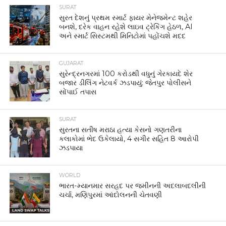
SURAT
સુરત દેશનું પ્રથમ સ્માર્ટ ફાયર મેનેજમેન્ટ શહેર
બનશે, દરેક વાહન રહેશે લાઇવ ટ્રેકિંગ હેઠળ, AI
અને સ્માર્ટ સિસ્ટમથી મિનિટોમાં પહોંચશે મદદ
GUJARAT
સુરેન્દ્રનગરમાં 100 કરોડથી વધુનું ગેરકાયદે શેર
બજાર ડીલિંગ નેટવર્ક ઝડપાયું: જેતપુર પોલીસને
સોંપાઈ તપાસ
SURAT
સુરતના સતીષ મરાઠા હત્યા કેસનો ગણતરીના
કલાકોમાં ભેદ ઉકેલાયો, 4 સગીર સહિત 8 આરોપી
ઝડપાયા
WORLD
ભારત-મ્યાનમાર સરહદ પર જમીનની અદલાબદલીની
ચર્ચા, મણિપુરમાં આંદોલનની ચેતવણી