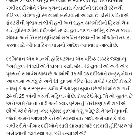
જ્યારે 21 વેંકટેશ્વર હોસ્પિટલમાં સારવાર લઈ રહી છે. નવ સૌથી
ગંભીર દર્દીઓને એમ્બ્યુલન્સ દ્વારા ચેન્નાઈની સરકારી સ્ટેનલી
મેડિકલ કોલેજ હોસ્પિટલમાં ખસેડવામાં આવ્યા છે. ડીસી કવિતાએ
ફેક્ટરીની મુલાકાત લીધી હતી અને રાહત કામગીરીનો હિસ્સો લેવા
માટે હોસ્પિટલોમાં દર્દીઓને મળ્યા હતા. વાલ્વ ખામીનું ચોક્કસ કારણ
શોધવા અને નિકાસ યુનિટમાં સંભવિત સલામતી ખામીઓની તપાસ
કરવા માટે ઔપચારિક તપાસનો આદેશ આપવામાં આવ્યો છે.
દરમિયાન એક ખાનગી હોસ્પિટલના એક વરિષ્ઠ ડૉક્ટરે જણાવ્યું,
“અમે કુલ 44 દર્દીઓને દાખલ કર્યા, જેમાં 43 યુવતીઓ અને એક
પુરુષનો સમાવેશ થાય છે. આમાંથી 15 થી 16 દર્દીઓને ઇન્ટ્યુબેશન
આપવામાં આવ્યું છે અને 11 હાલમાં વેન્ટિલેટર સપોર્ટ પર છે.” ડૉક્ટરે
નોંધ્યું કે અસરગ્રસ્ત કર્મચારીઓ ખૂબ યુવાન છે જેમાં મોટાભાગની
24 થી 25 વર્ષની વયની મહિલાઓ છે. ડૉક્ટરે ઉમેર્યું, “તેઓ જીવંત છે
અને અમે તેમના નાડી અને બ્લડ પ્રેશરનું નિરીક્ષણ કરી શકીએ
છીએ જોકે તેમનું બ્લડ પ્રેશર હાલમાં ઘણું ઓછું છે. તેમની યુવાની
જોતાં અમને આશા છે કે તેઓ સ્વસ્થ થઈ જશે. અમે ચાર કે પાંચ
ગંભીર રીતે બીમાર દર્દીઓને સારી સારવાર માટે સરકારી હોસ્પિટલમાં
ખસેડવાની વ્યવસ્થા પણ કરી રહ્યા છીએ.”