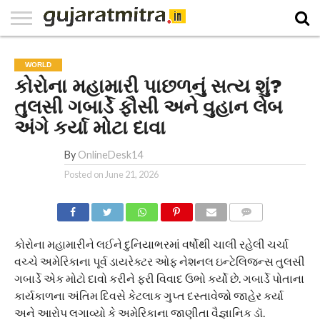
E-
PAPER
NATIONAL
WORLD
BUSINESS
SPORTS
GUJARAT
OPINION
MORE
WORLD
કોરોના મહામારી પાછળનું સત્ય શું?
તુલસી ગબાર્ડે ફૌસી અને વુહાન લેબ
અંગે કર્યા મોટા દાવા
By
OnlineDesk14
Posted on
June 21, 2026
COMMENTS
કોરોના મહામારીને લઈને દુનિયાભરમાં વર્ષોથી ચાલી રહેલી ચર્ચા
વચ્ચે અમેરિકાના પૂર્વ ડાયરેક્ટર ઓફ નેશનલ ઇન્ટેલિજન્સ તુલસી
ગબાર્ડે એક મોટો દાવો કરીને ફરી વિવાદ ઉભો કર્યો છે. ગબાર્ડે પોતાના
કાર્યકાળના અંતિમ દિવસે કેટલાક ગુપ્ત દસ્તાવેજો જાહેર કર્યા
અને આરોપ લગાવ્યો કે અમેરિકાના જાણીતા વૈજ્ઞાનિક ડૉ.