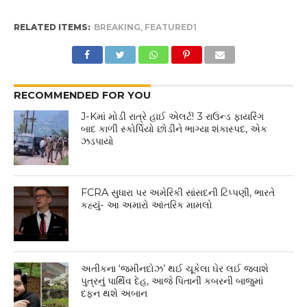
RELATED ITEMS:
BREAKING
,
FEATURED1
RECOMMENDED FOR YOU
J-Kમાં મોડી રાત્રે હાઈ એલર્ટ! 3 રાઉન્ડ ફાયરિંગ
બાદ કાળી સ્કોર્પિયો છોડીને ભાગ્યા શંકાસ્પદ, એક
ઝડપાયો
FCRA સુધારા પર અમેરિકી સાંસદની ટિપ્પણી, ભારતે
કહ્યું- આ અમારો આંતરિક મામલો
અતીકના ‘જમીનદોઝ’ થઈ ચૂકેલા ઘેર લઈ જવાશે
પુત્રનું પાર્થિવ દેહ, આજે પિતાની કબરની બાજુમાં
દફન થશે અબાન