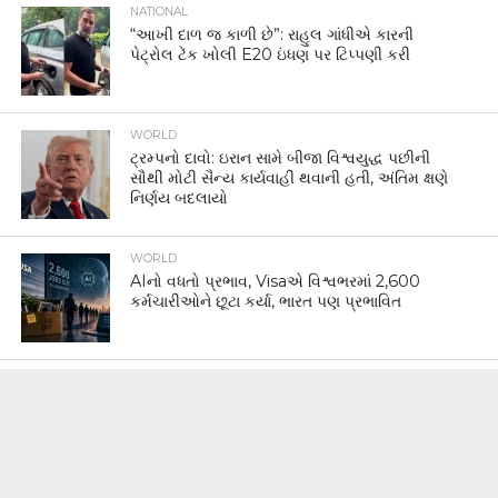
NATIONAL
“આખી દાળ જ કાળી છે”: રાહુલ ગાંધીએ કારની
પેટ્રોલ ટેંક ખોલી E20 ઇંધણ પર ટિપ્પણી કરી
WORLD
ટ્રમ્પનો દાવો: ઇરાન સામે બીજા વિશ્વયુદ્ધ પછીની
સૌથી મોટી સૈન્ય કાર્યવાહી થવાની હતી, અંતિમ ક્ષણે
નિર્ણય બદલાયો
WORLD
AIનો વધતો પ્રભાવ, Visaએ વિશ્વભરમાં 2,600
કર્મચારીઓને છૂટા કર્યા, ભારત પણ પ્રભાવિત
WORLD
વોલ સ્ટ્રીટની અગ્રણી નાણાકીય સંસ્થાઓ પર
સાયબર હુમલાનો પ્રયાસ, સોશિયલ એન્જિનિયરિંગ
અને AI આધારિત ફિશિંગથી વધ્યો ખતરો