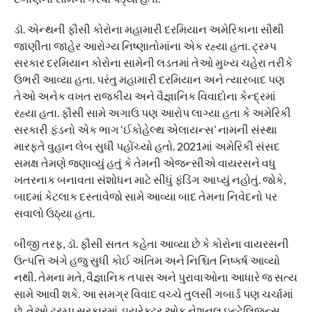
ડૉ. એન્થની ફૌસી કોરોના મહામારી દરમિયાન અમેરિકાના સૌથી
જાણીતા જાહેર આરોગ્ય નિષ્ણાતોમાંના એક રહ્યા હતા. ટ્રમ્પ
સરકાર દરમિયાન કોરોના સામેની લડતમાં તેઓ મુખ્ય ચહેરા તરીકે
ઉભરી આવ્યા હતા. પરંતુ મહામારી દરમિયાન અને ત્યારબાદ પણ
તેઓ અનેક વખત રાજકીય અને વૈજ્ઞાનિક વિવાદોના કેન્દ્રમાં
રહ્યા હતા. ફૌસી સામે અગાઉ પણ આરોપ લાગ્યા હતા કે અમેરિકી
સરકારી ફંડનો એક ભાગ ‘ઈકોહેલ્થ એલાયન્સ’ નામની સંસ્થા
મારફતે વુહાન લેબ સુધી પહોંચ્યો હતો. 2021માં અમેરિકી સંસદ
સમક્ષ તેમણે જણાવ્યું હતું કે તેમની એજન્સીએ વાયરસને વધુ
ખતરનાક બનાવતા સંશોધન માટે સીધું ફંડિંગ આપ્યું નહોતું. જોકે,
બાદમાં કેટલાક દસ્તાવેજો સામે આવ્યા બાદ તેમના નિવેદનો પર
સવાલો ઉઠ્યા હતા.
બીજી તરફ, ડૉ. ફૌસી સતત કહેતા આવ્યા છે કે કોરોના વાયરસની
ઉત્પત્તિ અંગે હજુ સુધી કોઈ અંતિમ અને નિશ્ચિત નિષ્કર્ષ આવ્યો
નથી. તેમના મતે, વૈજ્ઞાનિક તપાસ અને પુરાવાઓના આધારે જ સત્ય
સામે આવી શકે. આ સમગ્ર વિવાદ વચ્ચે તુલસી ગબાર્ડ પણ ચર્ચામાં
છે. તેઓ ટ્રમ્પ સરકારમાં ડાયરેક્ટર ઓફ નેશનલ ઇન્ટેલિજન્સ