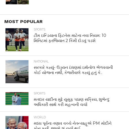
MOST POPULAR
SPORTS
ટીમ ઇન્ડિયાના ફિટનેસ માટેના નવા નિયમ: 10
મિનિટમાં ફરજિયાત 2 કિમી દોડવું પડશે
NATIONAL
સરકારે કહ્યું- ઉડ્ડયન ઇંધણમાં ઇથેનોલ ભેળવવાની
કોઈ યોજના નથી, કેજરીવાલે કહ્યું હતું કે..
SPORTS
મતદાર યાદીના મુદ્દે યુસુફ પઠાણ સક્રિય, શુભેન્દુ
અધિકારી સાથે કરી મહત્વની ચર્ચા
WORLD
મધ્ય પૂર્વના તણાવ વચ્ચે નેતન્યાહૂએ PM મોદીને
ફોન કર્યો, જાણો શું ચર્ચા થઈ