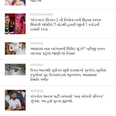
જોઈએ
ENTERTAINMENT
‘લોકઅપ’ સિઝન 2 ની વિજેતા બની શ્રિયા કાલરા
શિવાંગી જોશીને 7 વોટથી હરાવી જીતી 1 કરોડની
ઇનામી રકમ
NATIONAL
આધારમાં નામ બદલવાની લિમિટ શું છે? ત્રીજી વખત
બદલવા પહેલાં જાણી લો નિયમ
NATIONAL
ઉત્તર ભારતથી પૂર્વોત્તર સુધી વરસાદનો પ્રકોપ, યુપીમાં
સ્કૂલોમાં પૂર, ઉત્તરાખંડમાં ભૂસ્ખલન, આસામમાં
સ્થિતિ ગંભીર
NATIONAL
કોકરોચ જનતા પાર્ટી ચલાવશે ‘ક્યા બોલતી પબ્લિક’
ઝુંબેશ, આ હશે મુખ્ય મુદ્દાઓ..