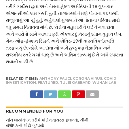
તરીકે કાર્યરત હતા અને તેમના હેઠળ અમેરિકાની 18 ગુપ્તચર
એજન્સીઓ કામ કરતી હતી. તાજેતરમાં તેમણે પોતાના પદ પરથી
રાજીનામું આપ્યું હતું. અહેવાલો મુજબ, તેઓ પોતાના પરિવાર સાથે
વધુ સમય વિતાવવા માંગે છે. કોરોના મહામારીને લઈને નવા દાવા
અને આરોપો સામે આવતા ફરી એકવાર દુનિયાનું ધ્યાન વુહાન લેબ,
ગેન-ઓફ-ફંક્શન રિસર્ચ અને કોવિડ-19ની વાસ્તવિક ઉત્પત્તિ
તરફ ગયું છે. જોકે, આ દાવાઓ અંગે હજુ પણ વૈજ્ઞાનિક અને
રાજકીય સ્તરે ચર્ચા ચાલુ છે અને અંતિમ સત્ય શું છે તે અંગે સ્પષ્ટતા
થવાની બાકી છે.
RELATED ITEMS:
ANTHONY FAUCI
,
CORONA VIRUS
,
COVID
INVESTIGATION
,
FEATURED
,
TULSI GABBARD
,
WUHAN LAB
RECOMMENDED FOR YOU
ચીને બાયોવેપન તરીકે કોરોનાવાયરસ ફેલાવ્યો, ચીની
સંશોધકનો મોટો ખુલાસો