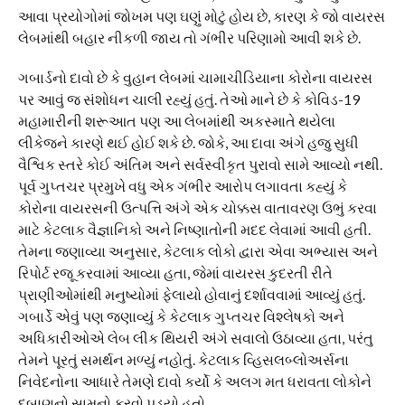
આવા પ્રયોગોમાં જોખમ પણ ઘણું મોટું હોય છે, કારણ કે જો વાયરસ
લેબમાંથી બહાર નીકળી જાય તો ગંભીર પરિણામો આવી શકે છે.
ગબાર્ડનો દાવો છે કે વુહાન લેબમાં ચામાચીડિયાના કોરોના વાયરસ
પર આવું જ સંશોધન ચાલી રહ્યું હતું. તેઓ માને છે કે કોવિડ-19
મહામારીની શરૂઆત પણ આ લેબમાંથી અકસ્માતે થયેલા
લીકેજને કારણે થઈ હોઈ શકે છે. જોકે, આ દાવા અંગે હજુ સુધી
વૈશ્વિક સ્તરે કોઈ અંતિમ અને સર્વસ્વીકૃત પુરાવો સામે આવ્યો નથી.
પૂર્વ ગુપ્તચર પ્રમુખે વધુ એક ગંભીર આરોપ લગાવતા કહ્યું કે
કોરોના વાયરસની ઉત્પત્તિ અંગે એક ચોક્કસ વાતાવરણ ઉભું કરવા
માટે કેટલાક વૈજ્ઞાનિકો અને નિષ્ણાતોની મદદ લેવામાં આવી હતી.
તેમના જણાવ્યા અનુસાર, કેટલાક લોકો દ્વારા એવા અભ્યાસ અને
રિપોર્ટ રજૂ કરવામાં આવ્યા હતા, જેમાં વાયરસ કુદરતી રીતે
પ્રાણીઓમાંથી મનુષ્યોમાં ફેલાયો હોવાનું દર્શાવવામાં આવ્યું હતું.
ગબાર્ડે એવું પણ જણાવ્યું કે કેટલાક ગુપ્તચર વિશ્લેષકો અને
અધિકારીઓએ લેબ લીક થિયરી અંગે સવાલો ઉઠાવ્યા હતા, પરંતુ
તેમને પૂરતું સમર્થન મળ્યું નહોતું. કેટલાક વ્હિસલબ્લોઅર્સના
નિવેદનોના આધારે તેમણે દાવો કર્યો કે અલગ મત ધરાવતા લોકોને
દબાણનો સામનો કરવો પડ્યો હતો.