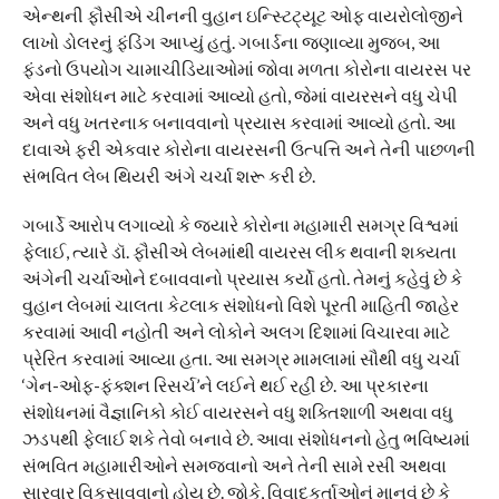
એન્થની ફૌસીએ ચીનની વુહાન ઇન્સ્ટિટ્યૂટ ઓફ વાયરોલોજીને
લાખો ડોલરનું ફંડિંગ આપ્યું હતું. ગબાર્ડના જણાવ્યા મુજબ, આ
ફંડનો ઉપયોગ ચામાચીડિયાઓમાં જોવા મળતા કોરોના વાયરસ પર
એવા સંશોધન માટે કરવામાં આવ્યો હતો, જેમાં વાયરસને વધુ ચેપી
અને વધુ ખતરનાક બનાવવાનો પ્રયાસ કરવામાં આવ્યો હતો. આ
દાવાએ ફરી એકવાર કોરોના વાયરસની ઉત્પત્તિ અને તેની પાછળની
સંભવિત લેબ થિયરી અંગે ચર્ચા શરૂ કરી છે.
ગબાર્ડે આરોપ લગાવ્યો કે જ્યારે કોરોના મહામારી સમગ્ર વિશ્વમાં
ફેલાઈ, ત્યારે ડૉ. ફૌસીએ લેબમાંથી વાયરસ લીક થવાની શક્યતા
અંગેની ચર્ચાઓને દબાવવાનો પ્રયાસ કર્યો હતો. તેમનું કહેવું છે કે
વુહાન લેબમાં ચાલતા કેટલાક સંશોધનો વિશે પૂરતી માહિતી જાહેર
કરવામાં આવી નહોતી અને લોકોને અલગ દિશામાં વિચારવા માટે
પ્રેરિત કરવામાં આવ્યા હતા. આ સમગ્ર મામલામાં સૌથી વધુ ચર્ચા
‘ગેન-ઓફ-ફંક્શન રિસર્ચ’ને લઈને થઈ રહી છે. આ પ્રકારના
સંશોધનમાં વૈજ્ઞાનિકો કોઈ વાયરસને વધુ શક્તિશાળી અથવા વધુ
ઝડપથી ફેલાઈ શકે તેવો બનાવે છે. આવા સંશોધનનો હેતુ ભવિષ્યમાં
સંભવિત મહામારીઓને સમજવાનો અને તેની સામે રસી અથવા
સારવાર વિકસાવવાનો હોય છે. જોકે, વિવાદકર્તાઓનું માનવું છે કે