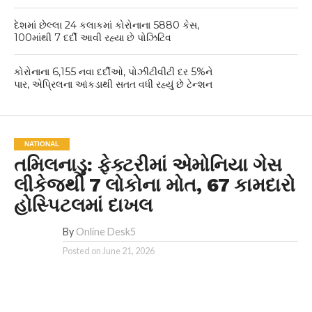
દેશમાં છેલ્લા 24 કલાકમાં કોરોનાના 5880 કેસ,
100માંથી 7 દર્દી આવી રહ્યા છે પોઝિટિવ
કોરોનાના 6,155 નવા દર્દીઓ, પોઝીટીવીટી દર 5%ને
પાર, એપ્રિલના આંકડાથી સતત વધી રહ્યું છે ટેન્શન
NATIONAL
તમિલનાડુ: ફેક્ટરીમાં એમોનિયા ગેસ
લીકેજથી 7 લોકોના મોત, 67 કામદારો
હોસ્પિટલમાં દાખલ
By
Online Desk5
Posted on
June 21, 2026