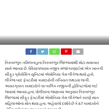
તિરુવલ્લુર: તમિલનાડુના તિરુવલ્લુર જિલ્લામાંથી મોટા સમાચાર
સામે આવ્યા છે. પેરિયાપલયમ નજીક મંજાંગરણાઈમાં એક ખાનગી
સીફૂડ પ્રોસેસિંગ યુનિટમાં એમોનિયા ગેસ લીકેજ થયો હતો.
લીકેજ બાદ ફેક્ટરીમાં કામદારોની તબિયત લથડવા લાગી.
અસરગ્રસ્ત કામદારોને તાત્કાલિક નજીકની હોસ્પિટલોમાં લઈ
જવામાં આવ્યા હતા. પોલીસના જણાવ્યા અનુસાર તિરુવલ્લુર
જિલ્લામાં સીફૂડ ફેક્ટરીમાં એમોનિયા ગેસ લીકેજને કારણે સાત
મહિલાઓના મોત થયા હતા. અહેવાલો દર્શાવે છે કે 67 કામદારોને