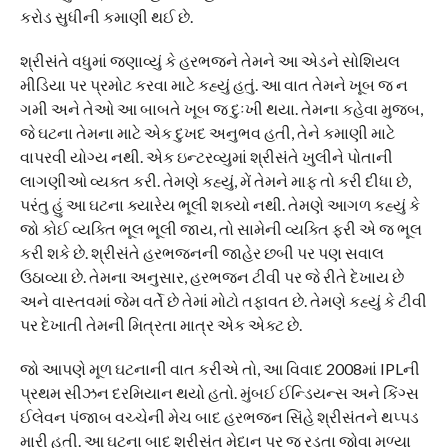
કરોડ સુધીની કમાણી થઈ છે.
શ્રીસંતે વધુમાં જણાવ્યું કે હરભજને તેમને આ એડને સોશિયલ
મીડિયા પર પ્રમોટ કરવા માટે કહ્યું હતું. આ વાત તેમને ખૂબ જ ન
ગમી અને તેઓ આ બાબતે ખૂબ જ દુઃખી થયા. તેમના કહેવા મુજબ,
જે ઘટના તેમના માટે એક દુખદ અનુભવ હતી, તેને કમાણી માટે
વાપરવી યોગ્ય નથી. એક ઇન્ટરવ્યુમાં શ્રીસંતે ખુલીને પોતાની
લાગણીઓ વ્યક્ત કરી. તેમણે કહ્યું, મેં તેમને માફ તો કરી દીધા છે,
પરંતુ હું આ ઘટના ક્યારેય ભૂલી શક્યો નથી. તેમણે આગળ કહ્યું કે
જો કોઈ વ્યક્તિ ભૂલ ભૂલી જાય, તો સામેની વ્યક્તિ ફરી એ જ ભૂલ
કરી શકે છે. શ્રીસંતે હરભજનની જાહેર છબી પર પણ સવાલ
ઉઠાવ્યા છે. તેમના અનુસાર, હરભજન ટીવી પર જે રીતે દેખાય છે
અને વાસ્તવમાં જેમ વર્તે છે તેમાં મોટો તફાવત છે. તેમણે કહ્યું કે ટીવી
પર દેખાતી તેમની મિત્રતા માત્ર એક એક્ટ છે.
જો આપણે મૂળ ઘટનાની વાત કરીએ તો, આ વિવાદ 2008માં IPLની
પ્રથમ સીઝન દરમિયાન થયો હતો. મુંબઈ ઈન્ડિયન્સ અને કિંગ્સ
ઈલેવન પંજાબ વચ્ચેની મેચ બાદ હરભજન સિંહે શ્રીસંતને થપ્પડ
મારી હતી. આ ઘટના બાદ શ્રીસંત મેદાન પર જ રડતા જોવા મળ્યા