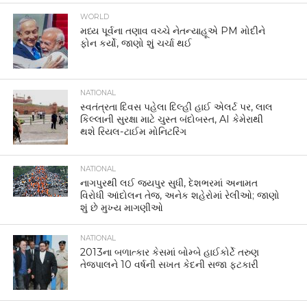
WORLD
મધ્ય પૂર્વના તણાવ વચ્ચે નેતન્યાહૂએ PM મોદીને
ફોન કર્યો, જાણો શું ચર્ચા થઈ
NATIONAL
સ્વતંત્રતા દિવસ પહેલા દિલ્હી હાઈ એલર્ટ પર, લાલ
કિલ્લાની સુરક્ષા માટે ચુસ્ત બંદોબસ્ત, AI કેમેરાથી
થશે રિયલ-ટાઈમ મોનિટરિંગ
NATIONAL
નાગપુરથી લઈ જયપુર સુધી, દેશભરમાં અનામત
વિરોધી આંદોલન તેજ, અનેક શહેરોમાં રેલીઓ; જાણો
શું છે મુખ્ય માગણીઓ
NATIONAL
2013ના બળાત્કાર કેસમાં બોમ્બે હાઈકોર્ટે તરુણ
તેજપાલને 10 વર્ષની સખત કેદની સજા ફટકારી