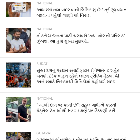
NATIONAL
આધારમાં નામ બદલવાની લિમિટ શું છે? ત્રીજી વખત
બદલવા પહેલાં જાણી લો નિયમ
NATIONAL
કોકરોચ જનતા પાર્ટી ચલાવશે ‘ક્યા બોલતી પબ્લિક’
ઝુંબેશ, આ હશે મુખ્ય મુદ્દાઓ..
SURAT
સુરત દેશનું પ્રથમ સ્માર્ટ ફાયર મેનેજમેન્ટ શહેર
બનશે, દરેક વાહન રહેશે લાઇવ ટ્રેકિંગ હેઠળ, AI
અને સ્માર્ટ સિસ્ટમથી મિનિટોમાં પહોંચશે મદદ
NATIONAL
“આખી દાળ જ કાળી છે”: રાહુલ ગાંધીએ કારની
પેટ્રોલ ટેંક ખોલી E20 ઇંધણ પર ટિપ્પણી કરી
GUJARAT
ગુજરાતમાં એનાલોગ પનીર પર પ્રતિબંધ બાદ સુરતમાં