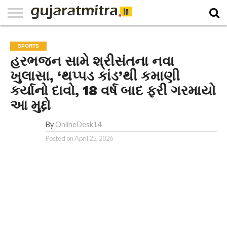
E-
PAPER
NATIONAL
WORLD
BUSINESS
SPORTS
GUJARAT
OPINION
MORE
SPORTS
હરભજન સામે શ્રીસંતના નવા
ખુલાસા, ‘થપ્પડ કાંડ’થી કમાણી
કર્યાનો દાવો, 18 વર્ષ બાદ ફરી ગરમાયો
આ મુદ્દો
By
OnlineDesk14
Posted on
April 25, 2026