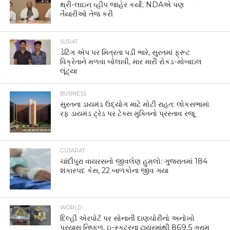
થ્રી-લાઇન વ્હીપ જાહેર કર્યો; NDAએ પણ
તૈયારીઓ તેજ કરી
SURAT
ડેટિંગ એપ પર મિત્રતા પડી ભારે, સુરતમાં ફ્રૂટ
વિક્રેતાને મળવા બોલાવી, માર મારી રોકડ-મોબાઇલ
લૂંટ્યા
BUSINESS
સુરતના ડાયમંડ ઉદ્યોગ માટે મોટી રાહત: લોકસભામાં
રફ ડાયમંડ ટ્રેડ પર ટેક્સ મુક્તિનો પ્રસ્તાવ રજૂ
GUJARAT
ચાંદીપુરા વાયરસનો જીવલેણ હુમલો: ગુજરાતમાં 184
શંકાસ્પદ કેસ, 22 બાળકોના જીવ ગયા
WORLD
દિલ્હી એરપોર્ટ પર સોનાની દાણચોરીનો અનોખો
પ્રયાસ નિષ્ફળ, ઇ-સ્કૂટરના ટાયરમાંથી 869.5 ગ્રામ