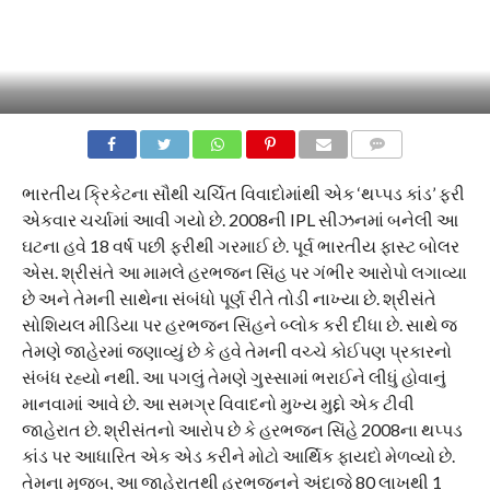
COMMENTS
ભારતીય ક્રિકેટના સૌથી ચર્ચિત વિવાદોમાંથી એક ‘થપ્પડ કાંડ’ ફરી
એકવાર ચર્ચામાં આવી ગયો છે. 2008ની IPL સીઝનમાં બનેલી આ
ઘટના હવે 18 વર્ષ પછી ફરીથી ગરમાઈ છે. પૂર્વ ભારતીય ફાસ્ટ બોલર
એસ. શ્રીસંતે આ મામલે હરભજન સિંહ પર ગંભીર આરોપો લગાવ્યા
છે અને તેમની સાથેના સંબંધો પૂર્ણ રીતે તોડી નાખ્યા છે. શ્રીસંતે
સોશિયલ મીડિયા પર હરભજન સિંહને બ્લોક કરી દીધા છે. સાથે જ
તેમણે જાહેરમાં જણાવ્યું છે કે હવે તેમની વચ્ચે કોઈપણ પ્રકારનો
સંબંધ રહ્યો નથી. આ પગલું તેમણે ગુસ્સામાં ભરાઈને લીધું હોવાનું
માનવામાં આવે છે. આ સમગ્ર વિવાદનો મુખ્ય મુદ્દો એક ટીવી
જાહેરાત છે. શ્રીસંતનો આરોપ છે કે હરભજન સિંહે 2008ના થપ્પડ
કાંડ પર આધારિત એક એડ કરીને મોટો આર્થિક ફાયદો મેળવ્યો છે.
તેમના મુજબ, આ જાહેરાતથી હરભજનને અંદાજે 80 લાખથી 1