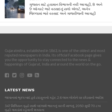
ગુજરાત માટે હવામાન વિભાગની નવી આગાહી, 8 અને
9 ઓગસ્ટે ભારે વરસાદનું યલો એલર્ટ, અનેક
જિલ્લામાં ભારે વરસાદ અને ગાજવીજની આગાહી
Gujaratmitra, established in 1863, is one of the oldest and most
reputed newspapers in India. Its official Facebook page gives
you the opportunity to stay connected to the news &
happenings of Gujarat, India and around the world on the go.
LATEST NEWS
જાપાનમાં ભૂકંપ બાદ હવે ટાઇફૂનનો કહેર, 2.6 લાખ લોકોને ઘર છોડવાનો આદેશ
347 મિલિયન વૃદ્ધો સાથે બદલાશે ભારતનું વસ્તી માળખું, 2050 સુધી 70 ટકા
વૃદ્ધો ગામડાંમાં રહેવાની શક્યતા