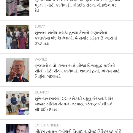
પ્રથમ મોટી કાર્યવાહી, ઘોડદોડ રોડના ગોડાઉન પર
રેડ
SURAT
સુરતના સતીષ મરાઠા હત્યા કેસનો ગણતરીના
કલાકોમાં ભેદ ઉકેલાયો, 4 સગીર સહિત 8 આરોપી
ઝડપાયા
WORLD
ટ્રમ્પનો દાવો: ઇરાન સામે બીજા વિશ્વયુદ્ધ પછીની
સૌથી મોટી સૈન્ય કાર્યવાહી થવાની હતી, અંતિમ ક્ષણે
નિર્ણય બદલાયો
GUJARAT
સુરેન્દ્રનગરમાં 100 કરોડથી વધુનું ગેરકાયદે શેર
બજાર ડીલિંગ નેટવર્ક ઝડપાયું: જેતપુર પોલીસને
સોંપાઈ તપાસ
ENTERTAINMENT
બીઇંગ હ્યુમન જ્વેલરી વિવાદ: ચંડીગઢ ડિસ્ટ્રિક્ટ કોર્ટે