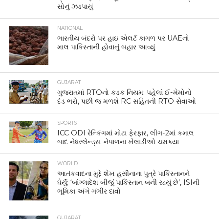
સોનું ઝડપાયું
NATIONAL
ભારતીય બંદરો પર હાઇ એલર્ટ કાગળ પર UAEનો
માલ પાકિસ્તાની હોવાનું બહાર આવ્યું
GUJARAT
ગુજરાતમાં RTOનો કડક નિયમ: પહેલાં ઈ-મેમોનો
દંડ ભરો, પછી જ મળશે RC સહિતની RTO સેવાઓ
SPORTS
ICC ODI રેન્કિંગમાં મોટા ફેરફાર, લીગ-2માં કમાલ
બાદ નેધરલેન્ડ્સ-નેપાળના ખેલાડીઓ ચમક્યા
WORLD
આતંકવાદના મુદ્દે શેખ હસીનાના પુત્રે પાકિસ્તાનને
ઘેર્યું: ‘બાંગ્લાદેશ બીજું પાકિસ્તાન બની રહ્યું છે’, ISIની
ભૂમિકા અંગે ગંભીર દાવો
GUJARAT