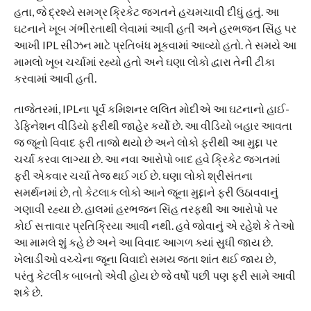
હતા, જે દ્રશ્યે સમગ્ર ક્રિકેટ જગતને હચમચાવી દીધું હતું. આ
ઘટનાને ખૂબ ગંભીરતાથી લેવામાં આવી હતી અને હરભજન સિંહ પર
આખી IPL સીઝન માટે પ્રતિબંધ મૂકવામાં આવ્યો હતો. તે સમયે આ
મામલો ખૂબ ચર્ચામાં રહ્યો હતો અને ઘણા લોકો દ્વારા તેની ટીકા
કરવામાં આવી હતી.
તાજેતરમાં, IPLના પૂર્વ કમિશનર લલિત મોદીએ આ ઘટનાનો હાઈ-
ડેફિનેશન વીડિયો ફરીથી જાહેર કર્યો છે. આ વીડિયો બહાર આવતા
જ જૂનો વિવાદ ફરી તાજો થયો છે અને લોકો ફરીથી આ મુદ્દા પર
ચર્ચા કરવા લાગ્યા છે. આ નવા આરોપો બાદ હવે ક્રિકેટ જગતમાં
ફરી એકવાર ચર્ચા તેજ થઈ ગઈ છે. ઘણા લોકો શ્રીસંતના
સમર્થનમાં છે, તો કેટલાક લોકો આને જૂના મુદ્દાને ફરી ઉઠાવવાનું
ગણાવી રહ્યા છે. હાલમાં હરભજન સિંહ તરફથી આ આરોપો પર
કોઈ સત્તાવાર પ્રતિક્રિયા આવી નથી. હવે જોવાનું એ રહેશે કે તેઓ
આ મામલે શું કહે છે અને આ વિવાદ આગળ ક્યાં સુધી જાય છે.
ખેલાડીઓ વચ્ચેના જૂના વિવાદો સમય જતા શાંત થઈ જાય છે,
પરંતુ કેટલીક બાબતો એવી હોય છે જે વર્ષો પછી પણ ફરી સામે આવી
શકે છે.