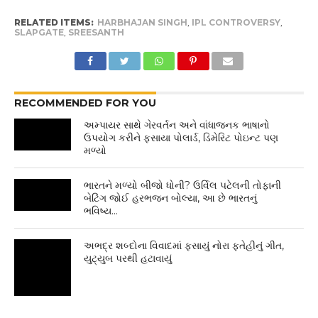
RELATED ITEMS:
HARBHAJAN SINGH
,
IPL CONTROVERSY
,
SLAPGATE
,
SREESANTH
RECOMMENDED FOR YOU
અમ્પાયર સાથે ગેરવર્તન અને વાંધાજનક ભાષાનો
ઉપયોગ કરીને ફસાયા પોલાર્ડ, ડિમેરિટ પોઇન્ટ પણ
મળ્યો
ભારતને મળ્યો બીજો ધોની? ઉર્વિલ પટેલની તોફાની
બેટિંગ જોઈ હરભજન બોલ્યા, આ છે ભારતનું
ભવિષ્ય…
અભદ્ર શબ્દોના વિવાદમાં ફસાયું નોરા ફતેહીનું ગીત,
યુટ્યુબ પરથી હટાવાયું