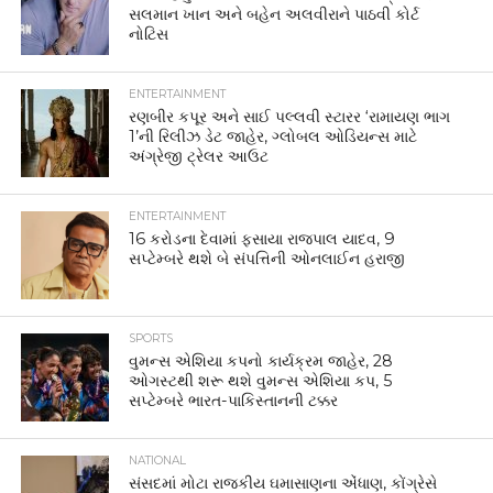
સલમાન ખાન અને બહેન અલવીરાને પાઠવી કોર્ટ
નોટિસ
ENTERTAINMENT
રણબીર કપૂર અને સાઈ પલ્લવી સ્ટારર ‘રામાયણ ભાગ
1’ની રિલીઝ ડેટ જાહેર, ગ્લોબલ ઓડિયન્સ માટે
અંગ્રેજી ટ્રેલર આઉટ
ENTERTAINMENT
16 કરોડના દેવામાં ફસાયા રાજપાલ યાદવ, 9
સપ્ટેમ્બરે થશે બે સંપત્તિની ઓનલાઈન હરાજી
SPORTS
વુમન્સ એશિયા કપનો કાર્યક્રમ જાહેર, 28
ઓગસ્ટથી શરૂ થશે વુમન્સ એશિયા કપ, 5
સપ્ટેમ્બરે ભારત-પાકિસ્તાનની ટક્કર
NATIONAL
સંસદમાં મોટા રાજકીય ઘમાસાણના એંધાણ, કોંગ્રેસે