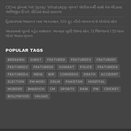
CIDના ફોનમાં ‘Hit Spray’ WhatsApp ગ્રુપ? પોલીસકર્મી સાથે કેમ ભીડાયા
અભિજીત દિપકે, વીડિયો થયો વાયરલ
હિમાચલમાં ભયાનક બસ અકસ્માત, 100 ફૂટ નીચે ખાબકતાં 8 લોકોનાં મોત
આસામમાં પૂરનો કહેર યથાવતઃ અત્યાર સુધી 98નાં મોત, 13 જિલ્લાનાં 1.55 લાખ
લોકો અસરગ્રસ્ત
POPULAR TAGS
BREAKING
SURAT
FEATURED
FEATURED3
FEATURED1
FEATURED2
FEATURED5
GUJARAT
POLICE
FEATURED6
FEATURED4
INDIA
BJP
CONGRESS
DEATH
ACCIDENT
ELECTION
PM MODI
DELHI
PAKISTAN
HOSPITAL
MURDER
BHARUCH
CM
SPORTS
RAIN
PM
CRICKET
BOLLYWOOD
VALSAD