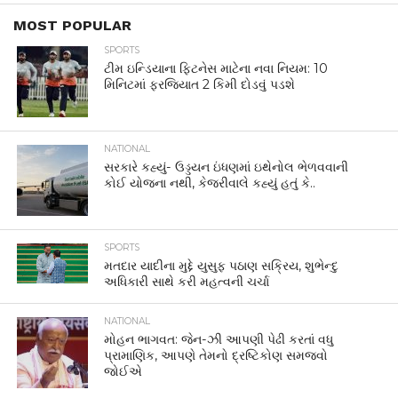
MOST POPULAR
SPORTS
ટીમ ઇન્ડિયાના ફિટનેસ માટેના નવા નિયમ: 10
મિનિટમાં ફરજિયાત 2 કિમી દોડવું પડશે
NATIONAL
સરકારે કહ્યું- ઉડ્ડયન ઇંધણમાં ઇથેનોલ ભેળવવાની
કોઈ યોજના નથી, કેજરીવાલે કહ્યું હતું કે..
SPORTS
મતદાર યાદીના મુદ્દે યુસુફ પઠાણ સક્રિય, શુભેન્દુ
અધિકારી સાથે કરી મહત્વની ચર્ચા
NATIONAL
મોહન ભાગવત: જેન-ઝી આપણી પેઢી કરતાં વધુ
પ્રામાણિક, આપણે તેમનો દ્રષ્ટિકોણ સમજવો
જોઈએ