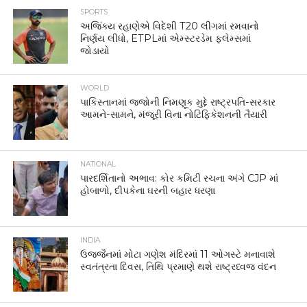
SPORTS
અજિંક્ય રહાણેએ વિદેશી T20 લીગમાં રમવાનો
નિર્ણય લીધો, ETPLમાં એમ્સ્ટરડેમ ફ્લેમ્સમાં
જોડાયો
WORLD
પાકિસ્તાનમાં જજોની નિમણૂક મુદ્દે રાષ્ટ્રપતિ-સરકાર
આમને-સામને, મંજૂરી વિના નોટિફિકેશનની તૈયારી
NATIONAL
પારદર્શિતાનો અભાવ: કોર કમિટી રચના અંગે CJP માં
હોબાળો, દીપકેના ઘરની બહાર ધરણા
INDIA
ઉજ્જૈનમાં મોટા ગણેશ મંદિરમાં 11 ઓગસ્ટે મનાવાશે
સ્વતંત્રતા દિવસ, તિથિ પ્રમાણે થશે રાષ્ટ્રધ્વજ વંદન