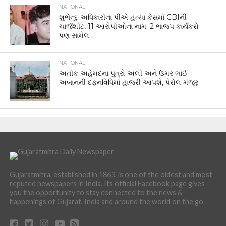
NATIONAL
શુભેન્દુ અધિકારીના પીએ હત્યા કેસમાં CBIની
ચાર્જશીટ, 11 આરોપીઓના નામ; 2 ભાજપ કાર્યકરો
પણ સામેલ
NATIONAL
અતીક અહેમદના પુત્રો અલી અને ઉમર ભાઈ
અબાનની દફનવિધિમાં હાજરી આપશે, પેરોલ મંજૂર
Gujaratmitra, established in 1863, is one of the oldest and most
reputed newspapers in India. Its official Facebook page gives
you the opportunity to stay connected to the news &
happenings of Gujarat, India and around the world on the go.