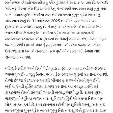
મનોરંજન ઉદ્યોગમાંથી વધુ એક દુઃખદ સમાચાર આવ્યા છે. અગાઉ
‘પવિત્ર રિશ્તા’ ફેમ પ્રિયા મરાઠેનું કેન્સરથી અવસાન થયું હતું. આ
પછી ‘રામાયણ’ના નિર્માતા રામાનંદ સાગરના પુત્ર પ્રેમ સાગરનું
અવસાન થયું છે. 31 ઓગસ્ટ, 2025 ના રોજ પ્રેમ સાગરે આ
દુનિયાને અલવિદા કહ્યું છે. તેમણે આજે સવારે 10 વાગ્યે અંતિમ
શ્વાસ લીધા છે. જાણીતા નિર્માતા પ્રેમ સાગરના અવસાનથી
મનોરંજન જગતમાં શોક ફેલાયો છે. તેમનું નામ આ ઉદ્યોગમાં ખૂબ
જ આદરથી લેવામાં આવતું હતું. તેઓ મનોરંજન જગતના એક
દંતકથા હતા જેમને તેમના મહત્વપૂર્ણ યોગદાન માટે હંમેશા યાદ
રાખવામાં આવશે.
વરિષ્ઠ નિર્માતા અને સિનેમેટોગ્રાફર પ્રેમ સાગરના અંતિમ સંસ્કાર
આજે મુંબઈના જુહુ સ્થિત પવન હંસ સ્મશાનગૃહમાં કરવામાં આવશે.
તેઓ છેલ્લા કેટલાક સમયથી બીમાર હતા અને તેમને મુંબઈની
બ્રીચ કેન્ડી હોસ્પિટલમાં દાખલ કરવામાં આવ્યા હતા. રવિવારે
ડોક્ટરોએ તેમને ઘરે લઈ જવાની સલાહ આપી હતી. ‘રામાયણ’માં
લક્ષ્મણની ભૂમિકા ભજવનારા સુનિલ લાહિરીએ તેમના નિધન પર
શોક વ્યક્ત કર્યો છે. ઇન્સ્ટાગ્રામ સ્ટોરી પર સુનિલે લખ્યું, ‘રામાનંદ
સાગરજીના પુત્ર પ્રેમ સાગરજીનું નિધન થયું છે તે દુઃખદ સમાચાર