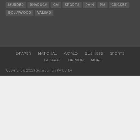
MURDER
BHARUCH
CM
SPORTS
RAIN
PM
CRICKET
BOLLYWOOD
VALSAD
E-PAPER
NATIONAL
WORLD
BUSINESS
SPORTS
GUJARAT
OPINION
MORE
Copyright © 2022 (Gujaratmitra PVT. LTD)