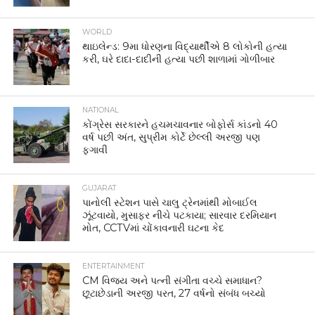
WORLD
થાઇલેન્ડ: 9મા ધોરણના વિદ્યાર્થીએ 8 લોકોની હત્યા
કરી, ઘરે દાદા-દાદીની હત્યા પછી શાળામાં ગોળીબાર
NATIONAL
કોંગ્રેસ સરકારને હચમચાવનાર બોફોર્સ કાંડનો 40
વર્ષ પછી અંત, સુપ્રીમ કોર્ટે છેલ્લી અરજી પણ
ફગાવી
GUJARAT
પાનોલી સ્ટેશન પાસે ચાલુ ટ્રેનમાંથી મોબાઈલ
ઝૂંટવાયો, મુસાફર નીચે પટકાયા; સારવાર દરમિયાન
મોત, CCTVમાં ચોંકાવનારી ઘટના કેદ
ENTERTAINMENT
CM વિજય અને પત્ની સંગીતા વચ્ચે સમાધાન?
છૂટાછેડાની અરજી પરત, 27 વર્ષનો સંબંધ બચ્યો