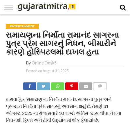
E-
PAPER
NATIONAL
WORLD
BUSINESS
SPORTS
GUJARAT
OPINION
MORE
ENTERTAINMENT
રામાયણના નિર્માતા રામાનંદ સાગરના
પુત્ર પ્રેમ સાગરનું નિધન, બીમારીને
કારણે હોસ્પિટલમાં દાખલ હતા
By
Online Desk5
Posted on
August 31, 2025
COMMENTS
ધારાવાહિક ‘રામાયણ’ના નિર્માતા રામાનંદ સાગરના પુત્ર અને
પ્રખ્યાત નિર્માતા પ્રેમ સાગરનું અવસાન થયું છે. તેમણે 31
ઓગસ્ટ, 2025 ના રોજ સવારે 10 વાગ્યે અંતિમ શ્વાસ લીધા. તેમના
નિધનથી ફિલ્મ અને ટીવી ઉદ્યોગમાં શોક ફેલાયો છે.