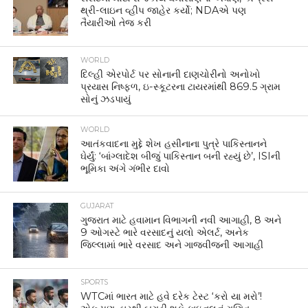
થ્રી-લાઇન વ્હીપ જાહેર કર્યો; NDAએ પણ
તૈયારીઓ તેજ કરી
WORLD
દિલ્હી એરપોર્ટ પર સોનાની દાણચોરીનો અનોખો
પ્રયાસ નિષ્ફળ, ઇ-સ્કૂટરના ટાયરમાંથી 869.5 ગ્રામ
સોનું ઝડપાયું
WORLD
આતંકવાદના મુદ્દે શેખ હસીનાના પુત્રે પાકિસ્તાનને
ઘેર્યું: ‘બાંગ્લાદેશ બીજું પાકિસ્તાન બની રહ્યું છે’, ISIની
ભૂમિકા અંગે ગંભીર દાવો
GUJARAT
ગુજરાત માટે હવામાન વિભાગની નવી આગાહી, 8 અને
9 ઓગસ્ટે ભારે વરસાદનું યલો એલર્ટ, અનેક
જિલ્લામાં ભારે વરસાદ અને ગાજવીજની આગાહી
SPORTS
WTCમાં ભારત માટે હવે દરેક ટેસ્ટ ‘કરો યા મરો’!