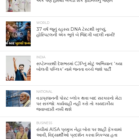
એક પણ હારથી બગડી શકે ફાઇનલનું ગણિત
WORLD
37 વર્ષ જૂનું રહસ્ય DNA ટેસ્ટથી ખુલ્યું,
હોસ્પિટલની એક ભૂલે બે જિંદગી બદલી નાખી!
INDIA
સપ્ટેમ્બરથી દેશભરમાં CJPનું મોટું અભિયાન: ‘ક્યા
બોલતી પબ્લિક’ નામે જનતા વચ્ચે જશે પાર્ટી
NATIONAL
વડાપ્રધાનની પોસ્ટ બ્લોક થવા બાદ સરકારનો મેટા
પર સકંજો: કાર્યવાહી નહીં કરો તો કાયદાકીય
જવાબદારી નક્કી થશે
BUSINESS
રાંચીમાં AISA પ્રમુખ નેહા બોરા પર શાહી ફેંકવામાં
આવી, વિદ્યાર્થીઓ પ્રદર્શન કરવા નિકળ્યા હતા