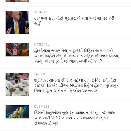
WORLD
ટ્રમ્પનો ફરી મોટો પ્રહાર, બે નવા આદેશો પર કરી
સહી
NATIONAL
હોસ્ટેલમાં ભંગાર તેલ, બહારથી ટિફિન અને ગંદકી…
આનંદીબહેને તંત્રને આપ્યો 3 મહિનાનો અલ્ટીમેટમ,
કહ્યું, ગોરખપુરમાં જ આવી ખામીઓ કેમ?
SPORTS
શ્રીલંકા સામેની સીરિઝ પહેલા ટીમ ઈન્ડિયાને મોટો
ઝટકો, 13 ખેલાડીઓ NCAમાં રિહેબ હેઠળ, બુમરાહ-
ગિલ સહિત અનેકની ફિટનેસ પર સવાલ
BUSINESS
કિંમતી ધાતુઓમાં બુલ રન યથાવત, સોનું 1.50 લાખ
અને ચાંદી 2.30 લાખને પાર, બજારમાં તેજીથી
રોકાણકારો ખુશ