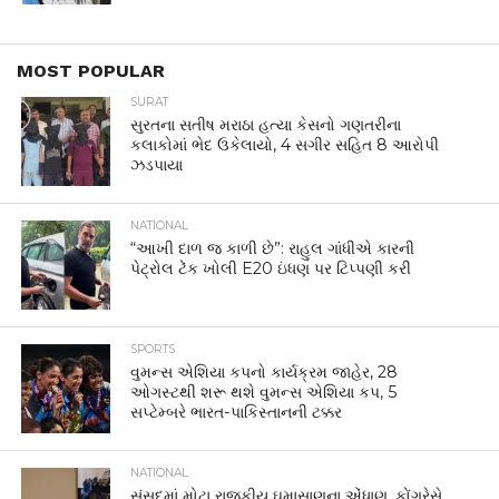
MOST POPULAR
SURAT
સુરતના સતીષ મરાઠા હત્યા કેસનો ગણતરીના
કલાકોમાં ભેદ ઉકેલાયો, 4 સગીર સહિત 8 આરોપી
ઝડપાયા
NATIONAL
“આખી દાળ જ કાળી છે”: રાહુલ ગાંધીએ કારની
પેટ્રોલ ટેંક ખોલી E20 ઇંધણ પર ટિપ્પણી કરી
SPORTS
વુમન્સ એશિયા કપનો કાર્યક્રમ જાહેર, 28
ઓગસ્ટથી શરૂ થશે વુમન્સ એશિયા કપ, 5
સપ્ટેમ્બરે ભારત-પાકિસ્તાનની ટક્કર
NATIONAL
સંસદમાં મોટા રાજકીય ઘમાસાણના એંધાણ, કોંગ્રેસે