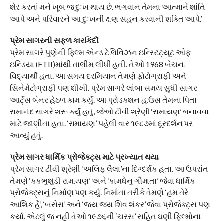
શેર કરતાં મને ખૂબ જ દુઃખ થાય છે. ભગવાન તેમના આત્માને શાંતિ
આપે અને પરિવારને આ દુઃખની ક્ષણ સહન કરવાની શક્તિ આપે.’
પ્રેમ સાગરની સફળ કારકિર્દી
પ્રેમ સાગરે પુણેની ફિલ્મ એન્ડ ટેલિવિઝન ઇન્સ્ટિટ્યૂટ ઓફ
ઇન્ડિયા (FTII)માંથી તાલીમ લીધી હતી. તેઓ 1968 બેચના
વિદ્યાર્થી હતા. આ સમય દરમિયાન તેમણે ફોટોગ્રાફી અને
સિનેમેટોગ્રાફી પણ શીખી. પ્રેમ સાગરે લાંબા સમય સુધી સાગર
આર્ટ્સ બેનર હેઠળ કામ કર્યું. આ પ્રોડક્શન હાઉસ તેમના પિતા
રામાનંદ સાગરે શરૂ કર્યું હતું, જેઓ ટીવી શ્રેણી ‘રામાયણ’ બનાવવા
માટે જાણીતા હતા. ‘રામાયણ’ પહેલી વાર ૧૯૮૭માં દૂરદર્શન પર
આવ્યું હતું.
પ્રેમ સાગર ધાર્મિક પ્રોજેક્ટ્સ માટે પ્રખ્યાત થયા
પ્રેમ સાગર ટીવી શ્રેણી ‘અલિફ લૈલા’ના દિગ્દર્શક હતા. આ ઉપરાંત
તેમણે ‘કકભુશુંડી રામાયણ’ અને ‘કામધેનુ ગૌમાતા’ જેવા ધાર્મિક
પ્રોજેક્ટ્સનું નિર્માણ પણ કર્યું. નિર્માતા તરીકે તેમણે ‘હમ તેરે
આશિક હૈ’, ‘બસેરા’ અને ‘જય જય શિવ શંકર’ જેવા પ્રોજેક્ટ્સ પણ
કર્યા. એટલું જ નહીં તેઓ ૧૯૭૬ની ‘ચરસ’ સહિત ઘણી ફિલ્મોના