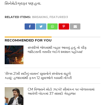
સિનેમેટોગ્રાફર પણ હતા.
RELATED ITEMS:
BREAKING
,
FEATURED3
RECOMMENDED FOR YOU
સંબંધીએ જેલમાંથી બહાર આવવું હતું, તો ચીફ
જસ્ટિસની તસવીર લઈને શ્મશાન પહોંચ્યા!
‘રીલ્સ 21મી સદીનું વ્યસન’ યુવાનોને સંબોધતા રાહુલે
કહ્યું- હજારમાંથી ફક્ત 12 યુવાઓને કાયમી નોકરી
CM વિજયને મોટો ઝટકો! સીમાંકન પર બોલાવવામાં
આવેલી બેઠકમાં 37 સાંસદો ગેરહાજર