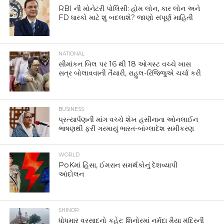
RBI ની મોનેટરી પોલિસી: હોમ લોન, કાર લોન અને
FD ધારકો માટે શું બદલાશે? જાણો સંપૂર્ણ માહિતી
NATIONAL
સીમાંકન બિલ પર 16 થી 18 ઓગસ્ટ વચ્ચે ખાસ
સત્ર બોલાવવાની તૈયારી, રાહુલ-રિજિજુએ ચર્ચા કરી
BUSINESS
પ્રત્યાર્પણની માંગ વચ્ચે શેખ હસીનાના ઓનલાઈન
ભાષણથી ફરી ગરમાયું ભારત-બાંગ્લાદેશ સમીકરણ
WORLD
PoKમાં હિંસા, ઈમરાન સમર્થકોનું દેશવ્યાપી
આંદોલન
SHINOR
ધોધમાર વરસાદનો કહેર: શિનોરમાં નર્મદા મૈયા મંદિરની