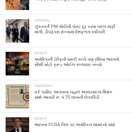
NATIONAL
ઝુકરબર્ગે PM મોદીની પોસ્ટ દૂર કરવા બદલ માફી
માંગી, ડીપફેક્સ રોકવામાં નિષ્ફળતા સ્વીકારી
WORLD
અમેરિકાની ટેરિફની ધમકી વચ્ચે પણ રશિયા ભારતનો
સૌથી મોટો ક્રૂડ ઓઈલ સપ્લાયર બન્યો
VADODARA
વર્ક પરમિટ આપવાના બહાને અમદાવાદના શિક્ષક
સાથે આચરી રૂ. 4.75 લાખની છેતરપિંડી
WORLD
ભારતના FCRA બિલ પર અમેરિકન સાંસદનો વાંધો