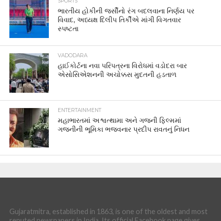
SPORTS
ભારતીય હોકીની જર્સીનો રંગ બદલવાના નિર્ણય પર
વિવાદ, અધ્યક્ષ દિલીપ તિર્કીએ માંગી વિગતવાર
સ્પષ્ટતા
VADODARA
હાઈકોર્ટના નવા પરિપત્રના વિરોધમાં વડોદરા બાર
એસોસિએશનની અચોક્કસ મુદતની હડતાળ
ENTERTAINMENT
મહાભારતમાં અશ્વત્થામા અને ગજની ફિલ્મમાં
ગજનીની ભૂમિકા ભજવનાર પ્રદીપ રાવતનું નિધન
Gujaratmitra, established in 1863, is one of the oldest and most
reputed newspapers in India. Its official Facebook page gives