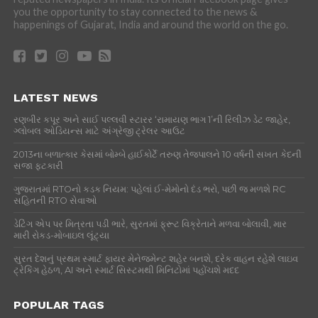
you the opportunity to stay connected to the news &
happenings of Gujarat, India and around the world on the go.
LATEST NEWS
રણબીર કપૂર અને સાઈ પલ્લવી સ્ટારર ‘રામાયણ ભાગ 1’ની રિલીઝ ડેટ જાહેર,
ગ્લોબલ ઓડિયન્સ માટે અંગ્રેજી ટ્રેલર આઉટ
2013ના બળાત્કાર કેસમાં બોમ્બે હાઈકોર્ટે તરુણ તેજપાલને 10 વર્ષની સખત કેદની
સજા ફટકારી
ગુજરાતમાં RTOનો કડક નિયમ: પહેલાં ઈ-મેમોનો દંડ ભરો, પછી જ મળશે RC
સહિતની RTO સેવાઓ
ડેટિંગ એપ પર મિત્રતા પડી ભારે, સુરતમાં ફ્રૂટ વિક્રેતાને મળવા બોલાવી, માર
મારી રોકડ-મોબાઇલ લૂંટ્યા
સુરત દેશનું પ્રથમ સ્માર્ટ ફાયર મેનેજમેન્ટ શહેર બનશે, દરેક વાહન રહેશે લાઇવ
ટ્રેકિંગ હેઠળ, AI અને સ્માર્ટ સિસ્ટમથી મિનિટોમાં પહોંચશે મદદ
POPULAR TAGS