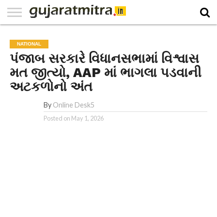
E-
PAPER
NATIONAL
WORLD
BUSINESS
SPORTS
GUJARAT
OPINION
MORE
NATIONAL
પંજાબ સરકારે વિધાનસભામાં વિશ્વાસ
મત જીત્યો, AAP માં ભાગલા પડવાની
અટકળોનો અંત
By
Online Desk5
Posted on
May 1, 2026