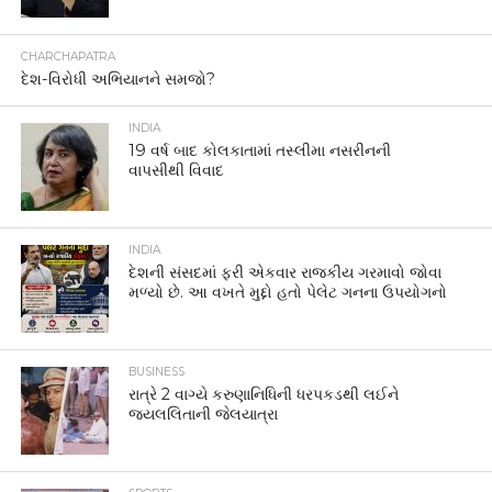
CHARCHAPATRA
દેશ-વિરોધી અભિયાનને સમજો?
INDIA
19 વર્ષ બાદ કોલકાતામાં તસ્લીમા નસરીનની
વાપસીથી વિવાદ
INDIA
દેશની સંસદમાં ફરી એકવાર રાજકીય ગરમાવો જોવા
મળ્યો છે. આ વખતે મુદ્દો હતો પેલેટ ગનના ઉપયોગનો
BUSINESS
રાત્રે 2 વાગ્યે કરુણાનિધિની ધરપકડથી લઈને
જયલલિતાની જેલયાત્રા