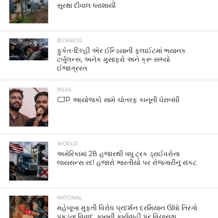
સુરક્ષા દીવાલ ધરાશાયી
BUSINESS
ફુકેત-દિલ્હી એર ઈન્ડિયાની ફ્લાઈટમાં ભયાનક
ટર્બુલન્સ, અનેક મુસાફરો અને ક્રૂ સભ્યો
ઈજાગ્રસ્ત
INDIA
CJP આયોજકો સામે ચોતરફ કાનૂની ઘેરાબંધી
WORLD
અમેરિકામાં 28 હજારથી વધુ ટ્રક ડ્રાઈવરોના
લાયસન્સ રદ! હજારો ભારતીયો પર રોજગારીનું સંકટ
NATIONAL
મહેબૂબા મુફ્તી વિરોધ પ્રદર્શન દરમિયાન ઊંધો તિરંગો
પકડતા વિવાદ, કાનૂની કાર્યવાહી પર વિચારણા