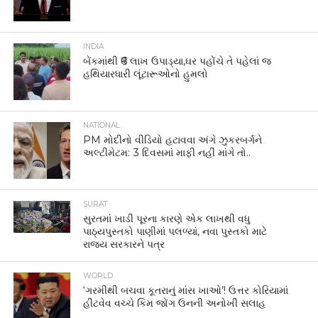
INDIA
બેંકમાંથી ₹6 લાખ ઉપાડ્યા,ઘર પહોંચે તે પહેલાં જ
હથિયારધારી લૂંટારૂઓનો હુમલો
NATIONAL
PM મોદીનો વીડિયો હટાવવા અંગે ઝુકરબર્ગને
અલ્ટીમેટમ: 3 દિવસમાં માફી નહીં માંગે તો..
SURAT
સુરતમાં ખાડી પૂરના કારણે એક લાખથી વધુ
પાઠ્યપુસ્તકો પાણીમાં પલળ્યાં, નવા પુસ્તકો માટે
રાજ્ય સરકારને પત્ર
WORLD
‘ગરમીથી બચવા કૂતરાનું માંસ ખાઓ’! ઉત્તર કોરિયામાં
હીટવેવ વચ્ચે કિમ જોંગ ઉનની અનોખી સલાહ