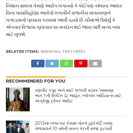
નિશાન સાધતા તેમણે આરોપ લગાવ્યો કે કોઈપણ તથ્યના આધાર
વિના પાયાવિહોણા આરોપો લગાવીને રાજકીય વાતાવરણને
બગાડવાનો પ્રયાસ કરવામાં આવી રહ્યો છે. ચીમાએ ઉમેર્યું કે
એકવાર વિશ્વાસ પ્રસ્તાવ પર મતદાન થઈ જાય પછી સત્ય બધા
માટે ખુલશે.
RELATED ITEMS:
BREAKING
,
FEATURED1
RECOMMENDED FOR YOU
રણબીર કપૂર અને સાઈ પલ્લવી સ્ટારર ‘રામાયણ
ભાગ 1’ની રિલીઝ ડેટ જાહેર, ગ્લોબલ ઓડિયન્સ માટે
અંગ્રેજી ટ્રેલર આઉટ
2013ના બળાત્કાર કેસમાં બોમ્બે હાઈકોર્ટે તરુણ
તેજપાલને 10 વર્ષની સખત કેદની સજા ફટકારી