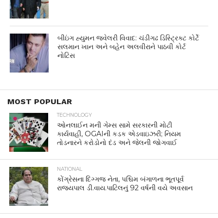
બીઇંગ હ્યુમન જ્વેલરી વિવાદ: ચંડીગઢ ડિસ્ટ્રિક્ટ કોર્ટે
સલમાન ખાન અને બહેન અલવીરાને પાઠવી કોર્ટ
નોટિસ
MOST POPULAR
TECHNOLOGY
ઓનલાઈન મની ગેમ્સ સામે સરકારની મોટી
કાર્યવાહી, OGAIની કડક એડવાઇઝરી; નિયમ
તોડનારને કરોડોનો દંડ અને જેલની જોગવાઈ
NATIONAL
કોંગ્રેસના દિગ્ગજ નેતા, પશ્ચિમ બંગાળના ભૂતપૂર્વ
રાજ્યપાલ ડી.વાય.પાટિલનું 92 વર્ષની વયે અવસાન