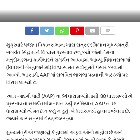
COMMENTS
શુક્રવારે પંજાબ વિધાનસભાના ખાસ સત્ર દરમિયાન મુખ્યમંત્રી
ભગવંત સિંહ માને વિશ્વાસ પ્રસ્તાવ રજૂ કર્યો, જેમાં તેમના
મંત્રીમંડળના કાર્યભારને સમર્થન આપવામાં આવ્યું. વિધાનસભામાં
(વિપક્ષની ગેરહાજરીમાં) વિશ્વાસ મત સર્વાનુમતે પસાર કરવામાં
આવ્યો. આ સાથે, AAP માં સંભવિત ભાગલા પડવાની અટકળો પર
વિરામ લાગ્યો છે.
આમ આદમી પાર્ટી (AAP) ના 94 ધારાસભ્યોમાંથી, 88 ધારાસભ્યોએ
પ્રસ્તાવના સમર્થનમાં મતદાન કર્યું. દરમિયાન, AAP ના છ
ધારાસભ્યોએ મતદાન કર્યું ન હતું; બે ધારાસભ્યો હાલમાં જેલમાં છે,
જ્યારે ચાર સત્રમાં ગેરહાજર રહ્યા.
મુખ્યમંત્રીએ જણાવ્યું કે હાલમાં અફવાઓનો માહોલ છે અને
નકારાત્મક સમાચાર ઝડપથી ફેલાવવામાં આવી રહ્યા છે. તેમણે