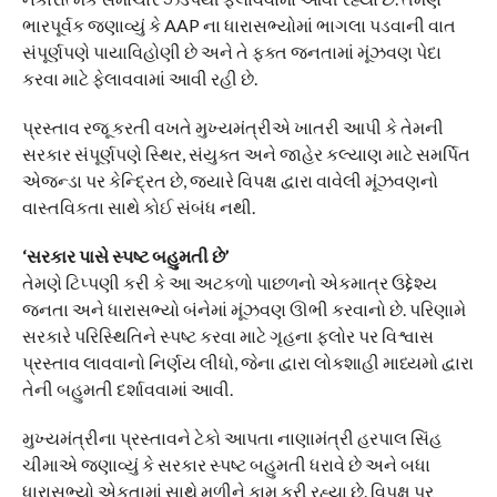
ભારપૂર્વક જણાવ્યું કે AAP ના ધારાસભ્યોમાં ભાગલા પડવાની વાત
સંપૂર્ણપણે પાયાવિહોણી છે અને તે ફક્ત જનતામાં મૂંઝવણ પેદા
કરવા માટે ફેલાવવામાં આવી રહી છે.
પ્રસ્તાવ રજૂ કરતી વખતે મુખ્યમંત્રીએ ખાતરી આપી કે તેમની
સરકાર સંપૂર્ણપણે સ્થિર, સંયુક્ત અને જાહેર કલ્યાણ માટે સમર્પિત
એજન્ડા પર કેન્દ્રિત છે, જ્યારે વિપક્ષ દ્વારા વાવેલી મૂંઝવણનો
વાસ્તવિકતા સાથે કોઈ સંબંધ નથી.
‘સરકાર પાસે સ્પષ્ટ બહુમતી છે’
તેમણે ટિપ્પણી કરી કે આ અટકળો પાછળનો એકમાત્ર ઉદ્દેશ્ય
જનતા અને ધારાસભ્યો બંનેમાં મૂંઝવણ ઊભી કરવાનો છે. પરિણામે
સરકારે પરિસ્થિતિને સ્પષ્ટ કરવા માટે ગૃહના ફ્લોર પર વિશ્વાસ
પ્રસ્તાવ લાવવાનો નિર્ણય લીધો, જેના દ્વારા લોકશાહી માધ્યમો દ્વારા
તેની બહુમતી દર્શાવવામાં આવી.
મુખ્યમંત્રીના પ્રસ્તાવને ટેકો આપતા નાણામંત્રી હરપાલ સિંહ
ચીમાએ જણાવ્યું કે સરકાર સ્પષ્ટ બહુમતી ધરાવે છે અને બધા
ધારાસભ્યો એકતામાં સાથે મળીને કામ કરી રહ્યા છે. વિપક્ષ પર