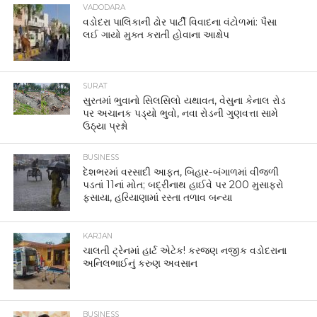
VADODARA
વડોદરા પાલિકાની ઢોર પાર્ટી વિવાદના વંટોળમાં: પૈસા
લઈ ગાયો મુક્ત કરાતી હોવાના આક્ષેપ
SURAT
સુરતમાં ભુવાનો સિલસિલો યથાવત, વેસુના કેનાલ રોડ
પર અચાનક પડ્યો ભુવો, નવા રોડની ગુણવત્તા સામે
ઉઠ્યા પ્રશ્નો
BUSINESS
દેશભરમાં વરસાદી આફત, બિહાર-બંગાળમાં વીજળી
પડતાં 11નાં મોત; બદ્રીનાથ હાઈવે પર 200 મુસાફરો
ફસાયા, હરિયાણામાં રસ્તા તળાવ બન્યા
KARJAN
ચાલતી ટ્રેનમાં હાર્ટ એટેક! કરજણ નજીક વડોદરાના
અનિલભાઈનું કરુણ અવસાન
BUSINESS