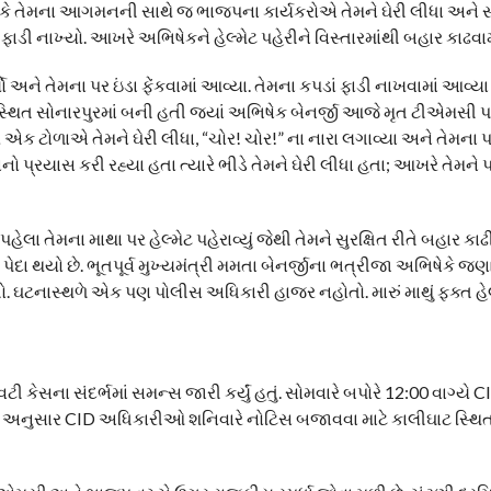
છે કે તેમના આગમનની સાથે જ ભાજપના કાર્યકરોએ તેમને ઘેરી લીધા અને સ
્ટ ફાડી નાખ્યો. આખરે અભિષેકને હેલ્મેટ પહેરીને વિસ્તારમાંથી બહાર કાઢવા
ને તેમના પર ઇંડા ફેંકવામાં આવ્યા. તેમના કપડાં ફાડી નાખવામાં આવ્ય
સ્થિત સોનારપુરમાં બની હતી જ્યાં અભિષેક બેનર્જી આજે મૃત ટીએમસી પાર
ટોળાએ તેમને ઘેરી લીધા, “ચોર! ચોર!” ના નારા લગાવ્યા અને તેમના પર ઇ
 પ્રયાસ કરી રહ્યા હતા ત્યારે ભીડે તેમને ઘેરી લીધા હતા; આખરે તેમને 
ેલા તેમના માથા પર હેલ્મેટ પહેરાવ્યું જેથી તેમને સુરક્ષિત રીતે બહાર કા
ા થયો છે. ભૂતપૂર્વ મુખ્યમંત્રી મમતા બેનર્જીના ભત્રીજા અભિષેકે જણાવ્
હતો. ઘટનાસ્થળે એક પણ પોલીસ અધિકારી હાજર નહોતો. મારું માથું ફક્ત હે
સના સંદર્ભમાં સમન્સ જારી કર્યું હતું. સોમવારે બપોરે 12:00 વાગ્યે C
PTI અનુસાર CID અધિકારીઓ શનિવારે નોટિસ બજાવવા માટે કાલીઘાટ સ્થિ