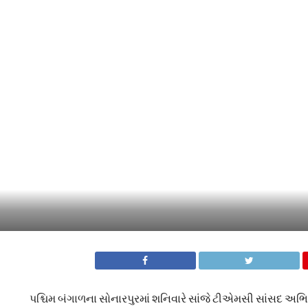
પશ્ચિમ બંગાળના સોનારપુરમાં શનિવારે સાંજે ટીએમસી સાંસદ અભિષ