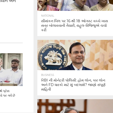
રમિયાન અને
NATIONAL
સીમાંકન બિલ પર 16 થી 18 ઓગસ્ટ વચ્ચે ખાસ
સત્ર બોલાવવાની તૈયારી, રાહુલ-રિજિજુએ ચર્ચા
કરી
BUSINESS
RBI ની મોનેટરી પોલિસી: હોમ લોન, કાર લોન
અને FD ધારકો માટે શું બદલાશે? જાણો સંપૂર્ણ
માહિતી
ે પ્રેસ
ો પર ગર્વ છે