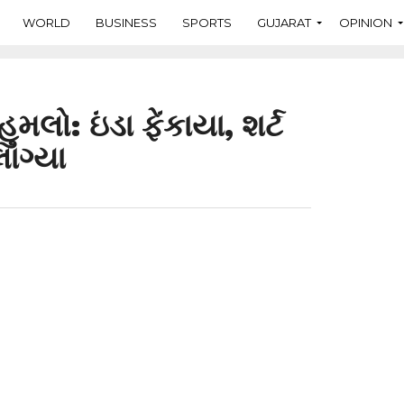
WORLD
BUSINESS
SPORTS
GUJARAT
OPINION
મલો: ઇંડા ફેંકાયા, શર્ટ
લાગ્યા