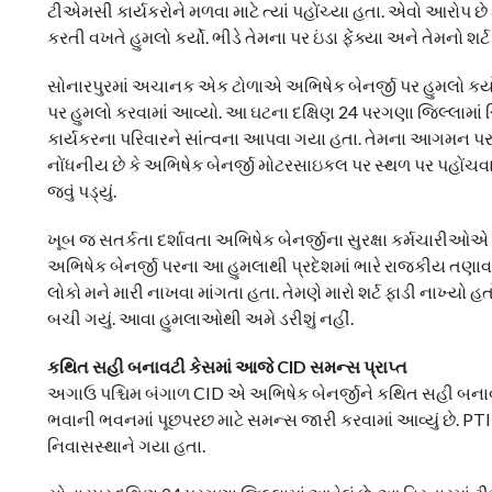
ટીએમસી કાર્યકરોને મળવા માટે ત્યાં પહોંચ્યા હતા. એવો આરોપ 
કરતી વખતે હુમલો કર્યો. ભીડે તેમના પર ઇંડા ફેંક્યા અને તેમનો શર
સોનારપુરમાં અચાનક એક ટોળાએ અભિષેક બેનર્જી પર હુમલો કર્યો અ
પર હુમલો કરવામાં આવ્યો. આ ઘટના દક્ષિણ 24 પરગણા જિલ્લામાં 
કાર્યકરના પરિવારને સાંત્વના આપવા ગયા હતા. તેમના આગમન પર એક 
નોંધનીય છે કે અભિષેક બેનર્જી મોટરસાઇકલ પર સ્થળ પર પહોંચવાનો
જવું પડ્યું.
ખૂબ જ સતર્કતા દર્શાવતા અભિષેક બેનર્જીના સુરક્ષા કર્મચારીઓએ પહ
અભિષેક બેનર્જી પરના આ હુમલાથી પ્રદેશમાં ભારે રાજકીય તણાવ પેદ
લોકો મને મારી નાખવા માંગતા હતા. તેમણે મારો શર્ટ ફાડી નાખ્યો 
બચી ગયું. આવા હુમલાઓથી અમે ડરીશું નહીં.
કથિત સહી બનાવટી કેસમાં આજે CID સમન્સ પ્રાપ્ત
અગાઉ પશ્ચિમ બંગાળ CID એ અભિષેક બેનર્જીને કથિત સહી બનાવટી કે
ભવાની ભવનમાં પૂછપરછ માટે સમન્સ જારી કરવામાં આવ્યું છે. 
નિવાસસ્થાને ગયા હતા.