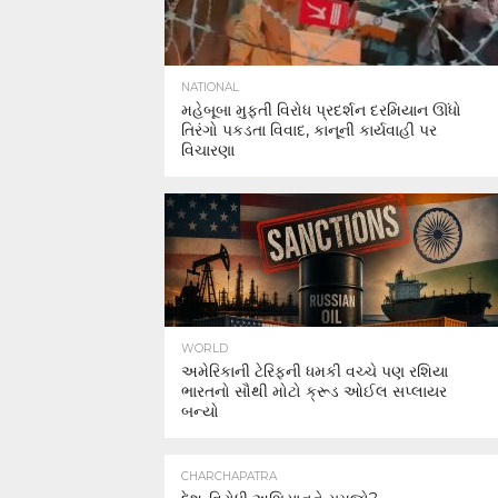
NATIONAL
મહેબૂબા મુફ્તી વિરોધ પ્રદર્શન દરમિયાન ઊંધો
તિરંગો પકડતા વિવાદ, કાનૂની કાર્યવાહી પર
વિચારણા
WORLD
અમેરિકાની ટેરિફની ધમકી વચ્ચે પણ રશિયા
ભારતનો સૌથી મોટો ક્રૂડ ઓઈલ સપ્લાયર
બન્યો
CHARCHAPATRA