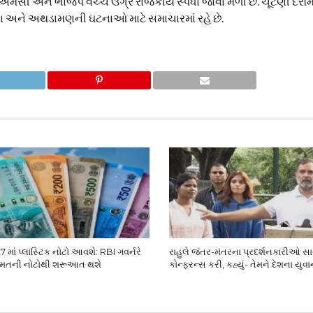
 ટીએમસી અને ભાજપ વચ્ચે ઉગ્ર રાજકીય સ્પર્ધા જોવા મળી છે. ચૂંટણી દ
ંસા અને અથડામણની ઘટનાઓ માટે સમાચારમાં રહે છે.
 માં પ્લાસ્ટિક નોટો આવશે: RBI ગવર્નરે
રાહુલે જંતર-મંતરના પ્રદર્શનકારીઓ સાથ
કિંમતની નોટોથી શરૂઆત થશે
કોન્ફરન્સ કરી, કહ્યું- તેમને દેશના યુવાન