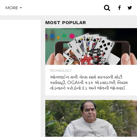
MORE
MOST POPULAR
TECHNOLOGY
ઓનલાઈન મની ગેમ્સ સામે સરકારની મોટી
કાર્યવાહી, OGAIની કડક એડવાઇઝરી; નિયમ
તોડનારને કરોડોનો દંડ અને જેલની જોગવાઈ