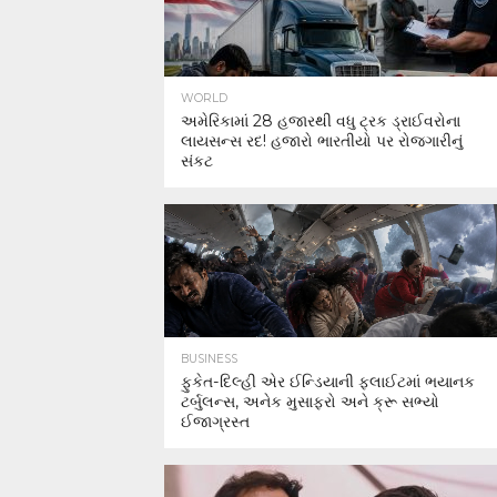
WORLD
અમેરિકામાં 28 હજારથી વધુ ટ્રક ડ્રાઈવરોના
લાયસન્સ રદ! હજારો ભારતીયો પર રોજગારીનું
સંકટ
BUSINESS
ફુકેત-દિલ્હી એર ઈન્ડિયાની ફ્લાઈટમાં ભયાનક
ટર્બુલન્સ, અનેક મુસાફરો અને ક્રૂ સભ્યો
ઈજાગ્રસ્ત