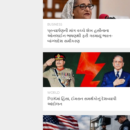
BUSINESS
પ્રત્યાર્પણની માંગ વચ્ચે શેખ હસીનાના
ઓનલાઈન ભાષણથી ફરી ગરમાયું ભારત-
બાંગ્લાદેશ સમીકરણ
WORLD
PoKમાં હિંસા, ઈમરાન સમર્થકોનું દેશવ્યાપી
આંદોલન