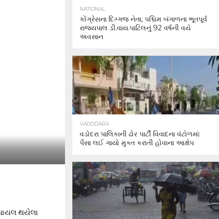
NATIONAL
કોંગ્રેસના દિગ્ગજ નેતા, પશ્ચિમ બંગાળના ભૂતપૂર્વ
રાજ્યપાલ ડી.વાય.પાટિલનું 92 વર્ષની વયે
અવસાન
VADODARA
વડોદરા પાલિકાની ઢોર પાર્ટી વિવાદના વંટોળમાં:
પૈસા લઈ ગાયો મુક્ત કરાતી હોવાના આક્ષેપ
ં ઘાયલ થયેલા