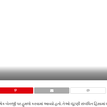
COMMENTS
ેક બેનર્જી પર હુમલો કરવામાં આવ્યો હતો. તેઓ ચૂંટણી સંબંધિત હિંસામા