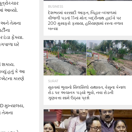
ૂત્રોચ્ચાર
BUSINESS
માં આવ્યો.
દેશભરમાં વરસાદી આફત, બિહાર-બંગાળમાં
વીજળી પડતાં 11નાં મોત; બદ્રીનાથ હાઈવે પર
ા અને તેમના
200 મુસાફરો ફસાયા, હરિયાણામાં રસ્તા તળાવ
બન્યા
્ટીના
ંડા ફેંક્યા.
પગપાળા ઘરે
ઢી શકાય.
યું હતું કે આ
લ્મેટના કારણે
SURAT
સુરતમાં ભુવાનો સિલસિલો યથાવત, વેસુના કેનાલ
રોડ પર અચાનક પડ્યો ભુવો, નવા રોડની
ગુણવત્તા સામે ઉઠ્યા પ્રશ્નો
ID મુખ્યાલય,
ત તેમના