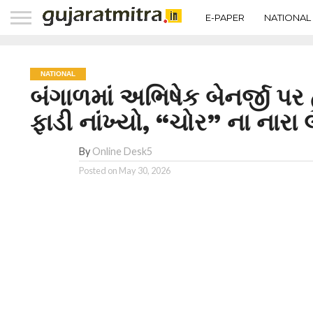
E-PAPER
NATIONAL
NATIONAL
બંગાળમાં અભિષેક બેનર્જી પર હુ
ફાડી નાંખ્યો, “ચોર” ના નારા 
By
Online Desk5
Posted on
May 30, 2026