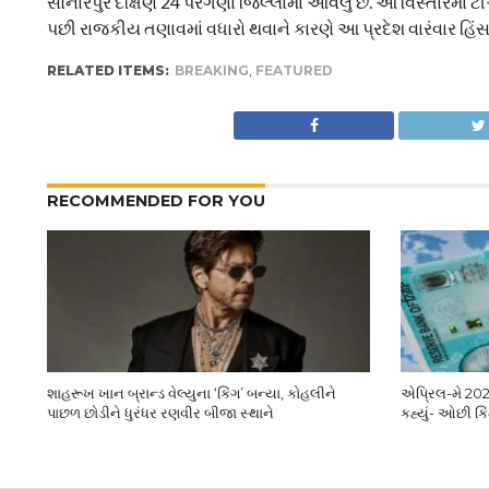
સોનારપુર દક્ષિણ 24 પરગણા જિલ્લામાં આવેલું છે. આ વિસ્તારમાં
પછી રાજકીય તણાવમાં વધારો થવાને કારણે આ પ્રદેશ વારંવાર હિ
RELATED ITEMS:
BREAKING
,
FEATURED
RECOMMENDED FOR YOU
શાહરૂખ ખાન બ્રાન્ડ વેલ્યુના ‘કિંગ’ બન્યા, કોહલીને
એપ્રિલ-મે 2027
પાછળ છોડીને ધુરંધર રણવીર બીજા સ્થાને
કહ્યું- ઓછી 