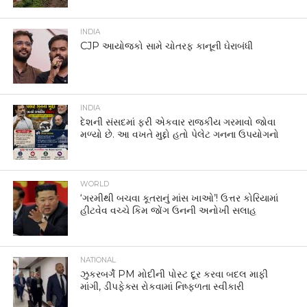
INDIA
CJP આયોજકો સામે ચોતરફ કાનૂની ઘેરાબંધી
INDIA
દેશની સંસદમાં ફરી એકવાર રાજકીય ગરમાવો જોવા
મળ્યો છે. આ વખતે મુદ્દો હતો પેલેટ ગનના ઉપયોગનો
WORLD
‘ગરમીથી બચવા કૂતરાનું માંસ ખાઓ’! ઉત્તર કોરિયામાં
હીટવેવ વચ્ચે કિમ જોંગ ઉનની અનોખી સલાહ
NATIONAL
ઝુકરબર્ગે PM મોદીની પોસ્ટ દૂર કરવા બદલ માફી
માંગી, ડીપફેક્સ રોકવામાં નિષ્ફળતા સ્વીકારી