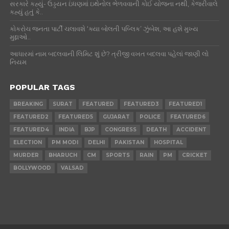
સરકારે કહ્યું- ઉડ્ડયન ઇંધણમાં ઇથેનોલ ભેળવવાની કોઈ યોજના નથી, કેજરીવાલે
કહ્યું હતું કે..
કોકરોચ જનતા પાર્ટી ચલાવશે ‘ક્યા બોલતી પબ્લિક’ ઝુંબેશ, આ હશે મુખ્ય
મુદ્દાઓ..
આધારમાં નામ બદલવાની લિમિટ શું છે? ત્રીજી વખત બદલવા પહેલાં જાણી લો
નિયમ
POPULAR TAGS
BREAKING
SURAT
FEATURED
FEATURED3
FEATURED1
FEATURED2
FEATURED5
GUJARAT
POLICE
FEATURED6
FEATURED4
INDIA
BJP
CONGRESS
DEATH
ACCIDENT
ELECTION
PM MODI
DELHI
PAKISTAN
HOSPITAL
MURDER
BHARUCH
CM
SPORTS
RAIN
PM
CRICKET
BOLLYWOOD
VALSAD