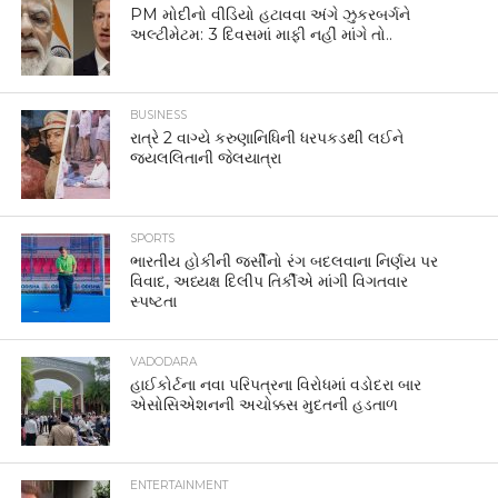
PM મોદીનો વીડિયો હટાવવા અંગે ઝુકરબર્ગને
અલ્ટીમેટમ: 3 દિવસમાં માફી નહીં માંગે તો..
BUSINESS
રાત્રે 2 વાગ્યે કરુણાનિધિની ધરપકડથી લઈને
જયલલિતાની જેલયાત્રા
SPORTS
ભારતીય હોકીની જર્સીનો રંગ બદલવાના નિર્ણય પર
વિવાદ, અધ્યક્ષ દિલીપ તિર્કીએ માંગી વિગતવાર
સ્પષ્ટતા
VADODARA
હાઈકોર્ટના નવા પરિપત્રના વિરોધમાં વડોદરા બાર
એસોસિએશનની અચોક્કસ મુદતની હડતાળ
ENTERTAINMENT