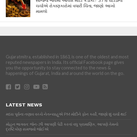
સોનાના ભાવમાં આવશે મોટો કડાકો? 37% ઘટાડાની
ચર્ચાએ રોકાણકારોમાં વધારી ચિંતા, જાણો આખો
મામલો
Gujaratmitra, established in 1863, is one of the oldest and most
reputed newspapers in India. Its official Facebook page gives
you the opportunity to stay connected to the news &
happenings of Gujarat, India and around the world on the go.
LATEST NEWS
મધ્ય પૂર્વના તણાવ વચ્ચે નેતન્યાહૂએ PM મોદીને ફોન કર્યો, જાણો શું ચર્ચા થઈ
મોહન ભાગવત: જેન-ઝી આપણી પેઢી કરતાં વધુ પ્રામાણિક, આપણે તેમનો
દ્રષ્ટિકોણ સમજવો જોઈએ