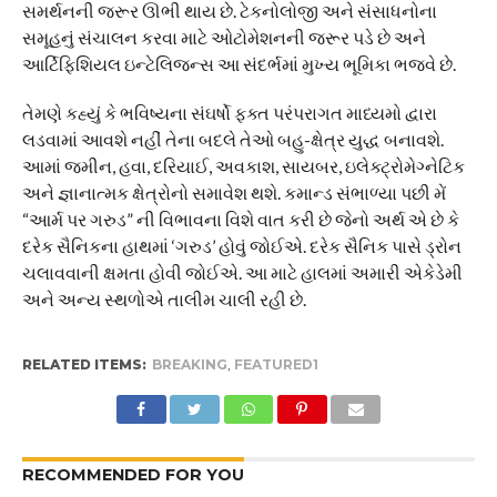
સમર્થનની જરૂર ઊભી થાય છે. ટેકનોલોજી અને સંસાધનોના
સમૂહનું સંચાલન કરવા માટે ઓટોમેશનની જરૂર પડે છે અને
આર્ટિફિશિયલ ઇન્ટેલિજન્સ આ સંદર્ભમાં મુખ્ય ભૂમિકા ભજવે છે.
તેમણે કહ્યું કે ભવિષ્યના સંઘર્ષો ફક્ત પરંપરાગત માધ્યમો દ્વારા
લડવામાં આવશે નહીં તેના બદલે તેઓ બહુ-ક્ષેત્ર યુદ્ધ બનાવશે.
આમાં જમીન, હવા, દરિયાઈ, અવકાશ, સાયબર, ઇલેક્ટ્રોમેગ્નેટિક
અને જ્ઞાનાત્મક ક્ષેત્રોનો સમાવેશ થશે. કમાન્ડ સંભાળ્યા પછી મેં
“આર્મ પર ગરુડ” ની વિભાવના વિશે વાત કરી છે જેનો અર્થ એ છે કે
દરેક સૈનિકના હાથમાં ‘ગરુડ’ હોવું જોઈએ. દરેક સૈનિક પાસે ડ્રોન
ચલાવવાની ક્ષમતા હોવી જોઈએ. આ માટે હાલમાં અમારી એકેડેમી
અને અન્ય સ્થળોએ તાલીમ ચાલી રહી છે.
RELATED ITEMS:
BREAKING
,
FEATURED1
RECOMMENDED FOR YOU