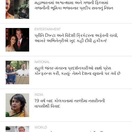
મહાભારતમાં અશ્વત્થામા અને ગજની ફિલ્મમાં
ગજનીની ભૂમિકા ભજવનાર પ્રદીપ રાવતનું નિધન
ENTERTAINMENT
પ્રીતિ ઝિન્ટા અને વિદેશી ક્રિકેટરના અફેરની ચર્ચા,
આખરે અભિનેત્રીએ ખુદ કહી દીધી હકીકત!
NATIONAL
રાહુલે જંતર-મંતરના પ્રદર્શનકારીઓ સાથે પ્રેસ
કોન્ફરન્સ કરી, કહ્યું- તેમને દેશના યુવાનો પર ગર્વ છે
INDIA
19 વર્ષ બાદ કોલકાતામાં તસ્લીમા નસરીનની
વાપસીથી વિવાદ
WORLD