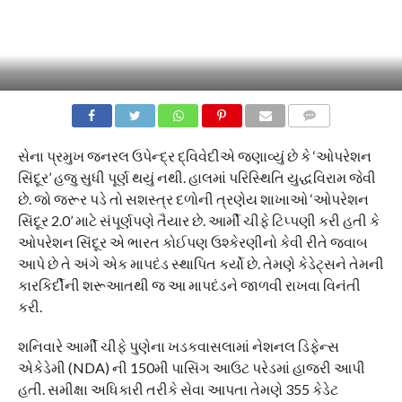
COMMENTS
સેના પ્રમુખ જનરલ ઉપેન્દ્ર દ્વિવેદીએ જણાવ્યું છે કે ‘ઓપરેશન
સિંદૂર’ હજુ સુધી પૂર્ણ થયું નથી. હાલમાં પરિસ્થિતિ યુદ્ધવિરામ જેવી
છે. જો જરૂર પડે તો સશસ્ત્ર દળોની ત્રણેય શાખાઓ ‘ઓપરેશન
સિંદૂર 2.0’ માટે સંપૂર્ણપણે તૈયાર છે. આર્મી ચીફે ટિપ્પણી કરી હતી કે
ઓપરેશન સિંદૂર એ ભારત કોઈપણ ઉશ્કેરણીનો કેવી રીતે જવાબ
આપે છે તે અંગે એક માપદંડ સ્થાપિત કર્યો છે. તેમણે કેડેટ્સને તેમની
કારકિર્દીની શરૂઆતથી જ આ માપદંડને જાળવી રાખવા વિનંતી
કરી.
શનિવારે આર્મી ચીફે પુણેના ખડકવાસલામાં નેશનલ ડિફેન્સ
એકેડેમી (NDA) ની 150મી પાસિંગ આઉટ પરેડમાં હાજરી આપી
હતી. સમીક્ષા અધિકારી તરીકે સેવા આપતા તેમણે 355 કેડેટ