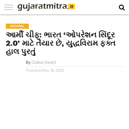
E-
PAPER
NATIONAL
WORLD
BUSINESS
SPORTS
GUJARAT
OPINION
MORE
NATIONAL
આર્મી ચીફ: ભારત ‘ઓપરેશન સિંદૂર
2.0’ માટે તૈયાર છે, યુદ્ધવિરામ ફક્ત
હાલ પુરતું
By
Online Desk5
Posted on
May 30, 2026