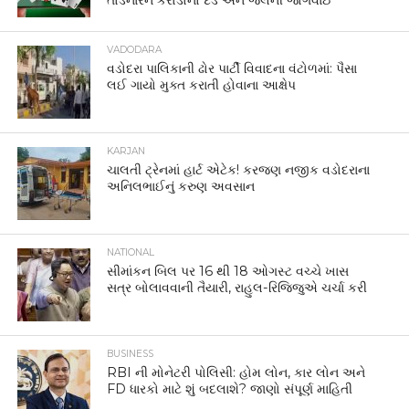
તોડનારને કરોડોનો દંડ અને જેલની જોગવાઈ
VADODARA
વડોદરા પાલિકાની ઢોર પાર્ટી વિવાદના વંટોળમાં: પૈસા
લઈ ગાયો મુક્ત કરાતી હોવાના આક્ષેપ
KARJAN
ચાલતી ટ્રેનમાં હાર્ટ એટેક! કરજણ નજીક વડોદરાના
અનિલભાઈનું કરુણ અવસાન
NATIONAL
સીમાંકન બિલ પર 16 થી 18 ઓગસ્ટ વચ્ચે ખાસ
સત્ર બોલાવવાની તૈયારી, રાહુલ-રિજિજુએ ચર્ચા કરી
BUSINESS
RBI ની મોનેટરી પોલિસી: હોમ લોન, કાર લોન અને
FD ધારકો માટે શું બદલાશે? જાણો સંપૂર્ણ માહિતી