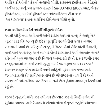
અધિકારીઓની પરેડની સલામી લીધી. સમારંભ દરમિયાન કેડેટ્સે
માર્ચ પાસ્ટ કર્યું. આ ફ્લાયપાસ્ટમાં Su-30 MKI ફાઇટર જેટ, ચેતક
હેલિકોપ્ટર, ‘સારંગ’ હેલિકોપ્ટર એરોબેટિક્સ ટીમ અને
‘આકાશગંગા’ સ્કાયડાઇવિંગ ટીમે ભાગ લીધો હતો.
નવા અધિકારીઓને આર્મી ચીફનો સંદેશ
આર્મી ચીફે નવા અધિકારીઓને સંદેશ આપતા કહ્યું કે આધુનિક
યુદ્ધ પારદર્શક બન્યું છે. દરેક પ્રવૃત્તિ પર ચોવીસ કલાક નજર
રાખવામાં આવે છે. પરિણામે સરહદી વિસ્તારોમાં સૈનિકોની તૈનાતી,
કાર્યકારી આચરણ અને નાગરિકોની સલામતી અંગે અત્યંત સતર્ક
રહેવાની ખૂબ જ જરૂર છે. વિજય મનમાં રહે છે; તે ફક્ત જમીન પર
જ જીતવામાં આવતો નથી. યુદ્ધ ત્યારે જ સફળ થાય છે જ્યારે
સમગ્ર રાષ્ટ્ર એક થાય છે અને માહિતી પ્રસારિત કરવા માટે
જવાબદાર લોકો પર વિશ્વાસ રાખે છે. જે રાષ્ટ્રના નાગરિકો અને
સંસ્થાઓ એકબીજા પર વિશ્વાસ રાખે છે તે હંમેશા મજબૂત સ્થિતિમાં
રહે છે.
જ્યારે યુદ્ધની ગતિ ઝડપથી વધે છે ત્યારે ઝડપી નિર્ણય લેવાની
સુવિધા આપવા માટે ઉપલબ્ધ સંસાધનોના ક્ષેત્રમાં રહીને વધારાના