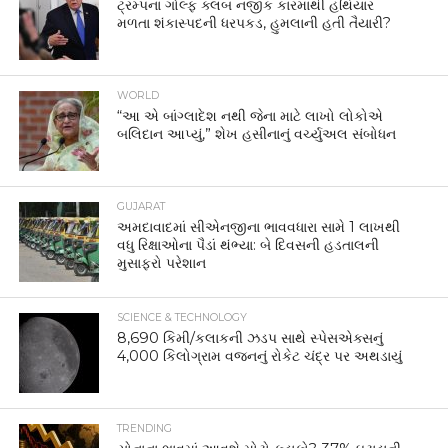
ટ્રમ્પના ગોલ્ફ ક્લબ નજીક કારમાંથી હથિયાર
મળતા શંકાસ્પદની ધરપકડ, હુમલાની હતી તૈયારી?
WORLD
“આ એ બાંગ્લાદેશ નથી જેના માટે લાખો લોકોએ
બલિદાન આપ્યું,” શેખ હસીનાનું વર્ચ્યુઅલ સંબોધન
GUJARAT
અમદાવાદમાં સીએનજીના ભાવવધારા સામે 1 લાખથી
વધુ રિક્ષાઓના પૈડાં થંભ્યા: બે દિવસની હડતાલની
મુસાફરો પરેશાન
SCIENCE & TECHNOLOGY
8,690 કિમી/કલાકની ઝડપ સાથે સ્પેસએક્સનું
4,000 કિલોગ્રામ વજનનું રોકેટ ચંદ્ર પર અથડાયું
TRENDING