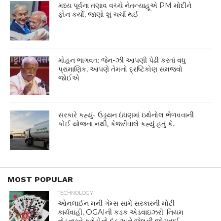
મધ્ય પૂર્વના તણાવ વચ્ચે નેતન્યાહૂએ PM મોદીને
ફોન કર્યો, જાણો શું ચર્ચા થઈ
મોહન ભાગવત: જેન-ઝી આપણી પેઢી કરતાં વધુ
પ્રામાણિક, આપણે તેમનો દ્રષ્ટિકોણ સમજવો
જોઈએ
સરકારે કહ્યું- ઉડ્ડયન ઇંધણમાં ઇથેનોલ ભેળવવાની
કોઈ યોજના નથી, કેજરીવાલે કહ્યું હતું કે..
MOST POPULAR
TECHNOLOGY
ઓનલાઈન મની ગેમ્સ સામે સરકારની મોટી
કાર્યવાહી, OGAIની કડક એડવાઇઝરી; નિયમ