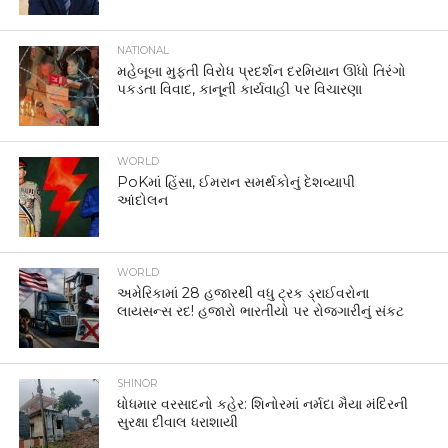
NATIONAL
મહેબૂબા મુફ્તી વિરોધ પ્રદર્શન દરમિયાન ઊંધો તિરંગો
પકડતા વિવાદ, કાનૂની કાર્યવાહી પર વિચારણા
WORLD
PoKમાં હિંસા, ઈમરાન સમર્થકોનું દેશવ્યાપી
આંદોલન
WORLD
અમેરિકામાં 28 હજારથી વધુ ટ્રક ડ્રાઈવરોના
લાયસન્સ રદ! હજારો ભારતીયો પર રોજગારીનું સંકટ
SHINOR
ધોધમાર વરસાદનો કહેર: શિનોરમાં નર્મદા મૈયા મંદિરની
સુરક્ષા દીવાલ ધરાશાયી