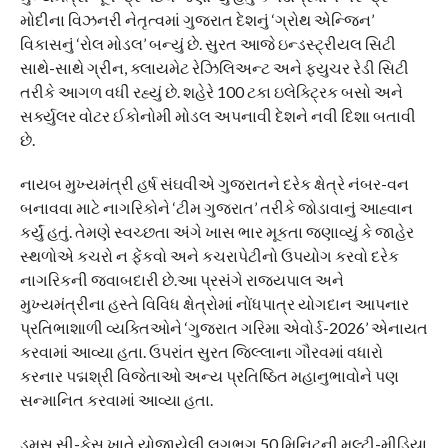
મોદીના વિઝનરી નેતૃત્વમાં ગુજરાત દેશનું ‘ગ્રોથ એન્જિન’
વિકાસનું ‘રોલ મોડલ’ બન્યું છે. સુરત આજે ઇન્ડસ્ટ્રીયલ સિટી
સાથે-સાથે ગ્રીન, ક્લાયમેટ રેઝિલિઅન્ટ અને ફ્યુચર રેડી સિટી
તરીકે આગળ વધી રહ્યું છે. શહેરે 100 ટકા ઇલેક્ટ્રિક બસો અને
સર્ક્યુલર વોટર ઈકોનોમી મોડલ અપનાવી દેશને નવી દિશા બતાવી
છે.
નાયબ મુખ્યમંત્રી હર્ષ સંઘવીએ ગુજરાતને દરેક ક્ષેત્રે નંબર-વન
બનાવવા માટે નાગરિકોને ‘ટીમ ગુજરાત’ તરીકે જોડાવાનું આહ્વાન
કર્યું હતું. તેમણે સ્વચ્છતા અંગે ખાસ ભાર મૂકતા જણાવ્યું કે જાહેર
સ્થળોએ કચરો ન ફેંકવો અને કચરાપેટીનો ઉપયોગ કરવો દરેક
નાગરિકની જવાબદારી છે.આ પ્રસંગે રાજ્યપાલ અને
મુખ્યમંત્રીના હસ્તે વિવિધ ક્ષેત્રોમાં નોંધપાત્ર યોગદાન આપનાર
પ્રતિભાશાળી વ્યક્તિઓને ‘ગુજરાત ગરિમા એવોર્ડ-2026’ એનાયત
કરવામાં આવ્યા હતા. ઉપરાંત સુરત જિલ્લાના ગૌરવમાં વધારો
કરનાર પદ્મશ્રી વિજેતાઓ અન્ય પ્રતિષ્ઠિત મહાનુભાવોને પણ
સન્માનિત કરવામાં આવ્યા હતા.
ડુમસ સી-ફેસ ખાતે યોજાયેલી લગભગ 50 મિનિટની મલ્ટી-મીડિયા