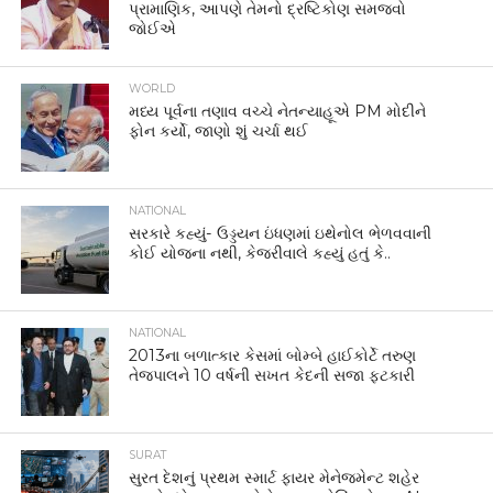
પ્રામાણિક, આપણે તેમનો દ્રષ્ટિકોણ સમજવો
જોઈએ
WORLD
મધ્ય પૂર્વના તણાવ વચ્ચે નેતન્યાહૂએ PM મોદીને
ફોન કર્યો, જાણો શું ચર્ચા થઈ
NATIONAL
સરકારે કહ્યું- ઉડ્ડયન ઇંધણમાં ઇથેનોલ ભેળવવાની
કોઈ યોજના નથી, કેજરીવાલે કહ્યું હતું કે..
NATIONAL
2013ના બળાત્કાર કેસમાં બોમ્બે હાઈકોર્ટે તરુણ
તેજપાલને 10 વર્ષની સખત કેદની સજા ફટકારી
SURAT
સુરત દેશનું પ્રથમ સ્માર્ટ ફાયર મેનેજમેન્ટ શહેર