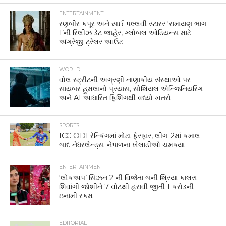
ENTERTAINMENT
રણબીર કપૂર અને સાઈ પલ્લવી સ્ટારર ‘રામાયણ ભાગ
1’ની રિલીઝ ડેટ જાહેર, ગ્લોબલ ઓડિયન્સ માટે
અંગ્રેજી ટ્રેલર આઉટ
WORLD
વોલ સ્ટ્રીટની અગ્રણી નાણાકીય સંસ્થાઓ પર
સાયબર હુમલાનો પ્રયાસ, સોશિયલ એન્જિનિયરિંગ
અને AI આધારિત ફિશિંગથી વધ્યો ખતરો
SPORTS
ICC ODI રેન્કિંગમાં મોટા ફેરફાર, લીગ-2માં કમાલ
બાદ નેધરલેન્ડ્સ-નેપાળના ખેલાડીઓ ચમક્યા
ENTERTAINMENT
‘લોકઅપ’ સિઝન 2 ની વિજેતા બની શ્રિયા કાલરા
શિવાંગી જોશીને 7 વોટથી હરાવી જીતી 1 કરોડની
ઇનામી રકમ
EDITORIAL