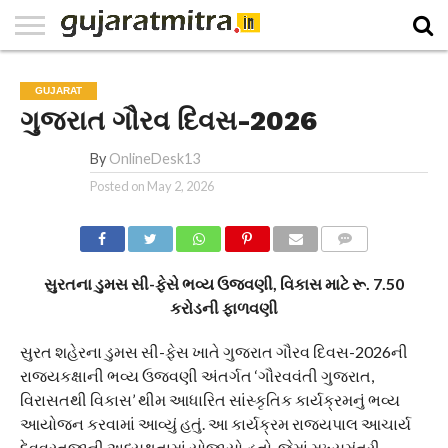
E-
PAPER
NATIONAL
WORLD
BUSINESS
SPORTS
GUJARAT
OPINION
MORE
GUJARAT
ગુજરાત ગૌરવ દિવસ-2026
By
OnlineDesk13
Posted on
May 2, 2026
COMMENTS
સુરતના ડુમસ સી-ફેસે ભવ્ય ઉજવણી, વિકાસ માટે રૂ. 7.50
કરોડની ફાળવણી
સુરત શહેરના ડુમસ સી-ફેસ ખાતે ગુજરાત ગૌરવ દિવસ-2026ની
રાજ્યકક્ષાની ભવ્ય ઉજવણી અંતર્ગત ‘ગૌરવવંતી ગુજરાત,
વિરાસતથી વિકાસ’ થીમ આધારિત સાંસ્કૃતિક કાર્યક્રમનું ભવ્ય
આયોજન કરવામાં આવ્યું હતું. આ કાર્યક્રમ રાજ્યપાલ આચાર્ય
દેવવ્રતજીની અધ્યક્ષતામાં યોજાયો હતો, જેમાં મુખ્યમંત્રી