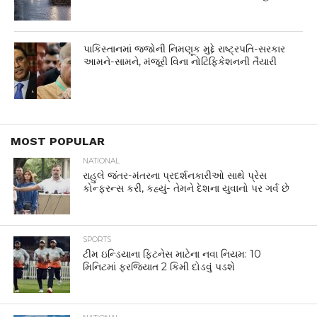
પાકિસ્તાનમાં જજોની નિમણૂક મુદ્દે રાષ્ટ્રપતિ-સરકાર
આમને-સામને, મંજૂરી વિના નોટિફિકેશનની તૈયારી
MOST POPULAR
NATIONAL
રાહુલે જંતર-મંતરના પ્રદર્શનકારીઓ સાથે પ્રેસ
કોન્ફરન્સ કરી, કહ્યું- તેમને દેશના યુવાનો પર ગર્વ છે
SPORTS
ટીમ ઇન્ડિયાના ફિટનેસ માટેના નવા નિયમ: 10
મિનિટમાં ફરજિયાત 2 કિમી દોડવું પડશે