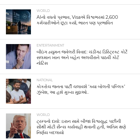
WORLD
AIનો વધતો પ્રભાવ, Visaએ વિશ્વભરમાં 2,600
કર્મચારીઓને છૂટા કર્યા, ભારત પણ પ્રભાવિત
ENTERTAINMENT
બીઇંગ હ્યુમન જ્વેલરી વિવાદ: ચંડીગઢ ડિસ્ટ્રિક્ટ કોર્ટે
સલમાન ખાન અને બહેન અલવીરાને પાઠવી કોર્ટ
નોટિસ
NATIONAL
કોકરોચ જનતા પાર્ટી ચલાવશે ‘ક્યા બોલતી પબ્લિક’
ઝુંબેશ, આ હશે મુખ્ય મુદ્દાઓ..
WORLD
ટ્રમ્પનો દાવો: ઇરાન સામે બીજા વિશ્વયુદ્ધ પછીની
સૌથી મોટી સૈન્ય કાર્યવાહી થવાની હતી, અંતિમ ક્ષણે
નિર્ણય બદલાયો