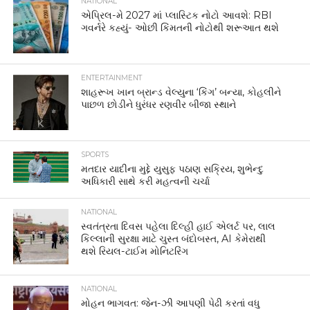
NATIONAL
એપ્રિલ-મે 2027 માં પ્લાસ્ટિક નોટો આવશે: RBI
ગવર્નરે કહ્યું- ઓછી કિંમતની નોટોથી શરૂઆત થશે
ENTERTAINMENT
શાહરૂખ ખાન બ્રાન્ડ વેલ્યુના ‘કિંગ’ બન્યા, કોહલીને
પાછળ છોડીને ધુરંધર રણવીર બીજા સ્થાને
SPORTS
મતદાર યાદીના મુદ્દે યુસુફ પઠાણ સક્રિય, શુભેન્દુ
અધિકારી સાથે કરી મહત્વની ચર્ચા
NATIONAL
સ્વતંત્રતા દિવસ પહેલા દિલ્હી હાઈ એલર્ટ પર, લાલ
કિલ્લાની સુરક્ષા માટે ચુસ્ત બંદોબસ્ત, AI કેમેરાથી
થશે રિયલ-ટાઈમ મોનિટરિંગ
NATIONAL
મોહન ભાગવત: જેન-ઝી આપણી પેઢી કરતાં વધુ