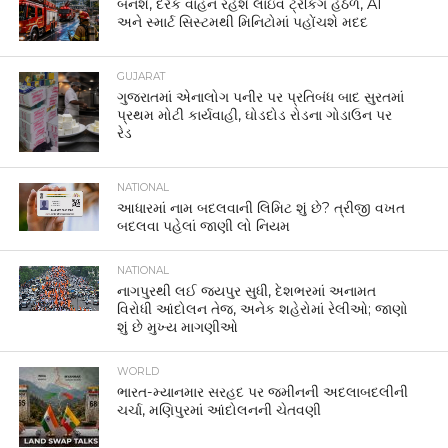
બનશે, દરેક વાહન રહેશે લાઇવ ટ્રેકિંગ હેઠળ, AI
અને સ્માર્ટ સિસ્ટમથી મિનિટોમાં પહોંચશે મદદ
GUJARAT
ગુજરાતમાં એનાલોગ પનીર પર પ્રતિબંધ બાદ સુરતમાં
પ્રથમ મોટી કાર્યવાહી, ઘોડદોડ રોડના ગોડાઉન પર
રેડ
NATIONAL
આધારમાં નામ બદલવાની લિમિટ શું છે? ત્રીજી વખત
બદલવા પહેલાં જાણી લો નિયમ
NATIONAL
નાગપુરથી લઈ જયપુર સુધી, દેશભરમાં અનામત
વિરોધી આંદોલન તેજ, અનેક શહેરોમાં રેલીઓ; જાણો
શું છે મુખ્ય માગણીઓ
WORLD
ભારત-મ્યાનમાર સરહદ પર જમીનની અદલાબદલીની
ચર્ચા, મણિપુરમાં આંદોલનની ચેતવણી