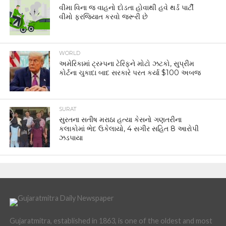
વીમા વિના જ વાહનો દોડતા હોવાથી હવે થર્ડ પાર્ટી
વીમો ફરજિયાત કરવો જરૂરી છે
WORLD
અમેરિકામાં ટ્રમ્પના ટેરિફને મોટો ઝટકો, સુપ્રીમ
કોર્ટના ચુકાદા બાદ સરકારે પરત કર્યા $100 અબજ
SURAT
સુરતના સતીષ મરાઠા હત્યા કેસનો ગણતરીના
કલાકોમાં ભેદ ઉકેલાયો, 4 સગીર સહિત 8 આરોપી
ઝડપાયા
Gujaratmitra, established in 1863, is one of the oldest and most