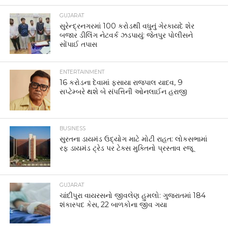
GUJARAT
સુરેન્દ્રનગરમાં 100 કરોડથી વધુનું ગેરકાયદે શેર
બજાર ડીલિંગ નેટવર્ક ઝડપાયું: જેતપુર પોલીસને
સોંપાઈ તપાસ
ENTERTAINMENT
16 કરોડના દેવામાં ફસાયા રાજપાલ યાદવ, 9
સપ્ટેમ્બરે થશે બે સંપત્તિની ઓનલાઈન હરાજી
BUSINESS
સુરતના ડાયમંડ ઉદ્યોગ માટે મોટી રાહત: લોકસભામાં
રફ ડાયમંડ ટ્રેડ પર ટેક્સ મુક્તિનો પ્રસ્તાવ રજૂ
GUJARAT
ચાંદીપુરા વાયરસનો જીવલેણ હુમલો: ગુજરાતમાં 184
શંકાસ્પદ કેસ, 22 બાળકોના જીવ ગયા