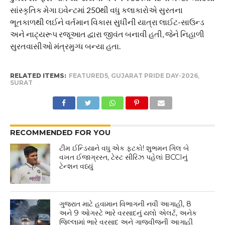
સાંસ્કૃતિક મેગા ઇવેન્ટમાં 250થી વધુ કલાકારોએ સુરતના
ભૂતકાળથી લઈને વર્તમાન વિકાસ સુધીની યાત્રા લાઈટ-સાઉન્ડ
અને નાટ્યરૂપ રજૂઆત દ્વારા જીવંત બનાવી હતી, જેને નિહાળી
સુરતવાસીઓ મંત્રમુગ્ધ બન્યા હતા.
RELATED ITEMS:
FEATURED5
,
GUJARAT PRIDE DAY-2026
,
SURAT
RECOMMENDED FOR YOU
ટીમ ઈન્ડિયાને વધુ એક ફટકો! શુભમન ગિલ બે
વખત ઈજાગ્રસ્ત, ટેસ્ટ સીરિઝ પહેલાં BCCIનું
ટેન્શન વધ્યું
ગુજરાત માટે હવામાન વિભાગની નવી આગાહી, 8
અને 9 ઓગસ્ટે ભારે વરસાદનું યલો એલર્ટ, અનેક
જિલ્લામાં ભારે વરસાદ અને ગાજવીજની આગાહી