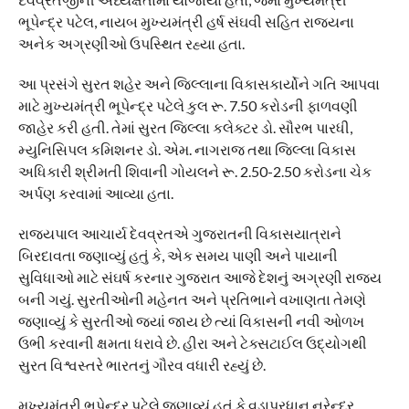
ભૂપેન્દ્ર પટેલ, નાયબ મુખ્યમંત્રી હર્ષ સંઘવી સહિત રાજ્યના
અનેક અગ્રણીઓ ઉપસ્થિત રહ્યા હતા.
આ પ્રસંગે સુરત શહેર અને જિલ્લાના વિકાસકાર્યોને ગતિ આપવા
માટે મુખ્યમંત્રી ભૂપેન્દ્ર પટેલે કુલ રૂ. 7.50 કરોડની ફાળવણી
જાહેર કરી હતી. તેમાં સુરત જિલ્લા કલેક્ટર ડો. સૌરભ પારધી,
મ્યુનિસિપલ કમિશનર ડો. એમ. નાગરાજ તથા જિલ્લા વિકાસ
અધિકારી શ્રીમતી શિવાની ગોયલને રૂ. 2.50-2.50 કરોડના ચેક
અર્પણ કરવામાં આવ્યા હતા.
રાજ્યપાલ આચાર્ય દેવવ્રતએ ગુજરાતની વિકાસયાત્રાને
બિરદાવતા જણાવ્યું હતું કે, એક સમય પાણી અને પાયાની
સુવિધાઓ માટે સંઘર્ષ કરનાર ગુજરાત આજે દેશનું અગ્રણી રાજ્ય
બની ગયું. સુરતીઓની મહેનત અને પ્રતિભાને વખાણતા તેમણે
જણાવ્યું કે સુરતીઓ જ્યાં જાય છે ત્યાં વિકાસની નવી ઓળખ
ઉભી કરવાની ક્ષમતા ધરાવે છે. હીરા અને ટેક્સટાઈલ ઉદ્યોગથી
સુરત વિશ્વસ્તરે ભારતનું ગૌરવ વધારી રહ્યું છે.
મુખ્યમંત્રી ભૂપેન્દ્ર પટેલે જણાવ્યું હતું કે વડાપ્રધાન નરેન્દ્ર