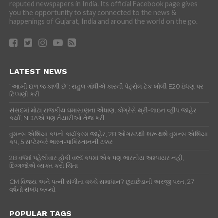
reputed newspapers in India. Its official Facebook page gives
you the opportunity to stay connected to the news &
happenings of Gujarat, India and around the world on the go.
LATEST NEWS
“આખી દાળ જ કાળી છે”: રાહુલ ગાંધીએ કારની પેટ્રોલ ટેંક ખોલી E20 ઇંધણ પર
ટિપ્પણી કરી
સંસદમાં મોટા રાજકીય ઘમાસાણના એંધાણ, કોંગ્રેસે થ્રી-લાઇન વ્હીપ જાહેર
કર્યો; NDAએ પણ તૈયારીઓ તેજ કરી
વુમન્સ એશિયા કપનો કાર્યક્રમ જાહેર, 28 ઓગસ્ટથી શરૂ થશે વુમન્સ એશિયા
કપ, 5 સપ્ટેમ્બરે ભારત-પાકિસ્તાનની ટક્કર
28 વર્ષમાં પહેલીવાર હોકી વર્લ્ડ કપમાં એક પણ ભારતીય અમ્પાયર નહીં,
દિગ્ગજોએ વ્યક્ત કરી ચિંતા
CM વિજય અને પત્ની સંગીતા વચ્ચે સમાધાન? છૂટાછેડાની અરજી પરત, 27
વર્ષનો સંબંધ બચ્યો
POPULAR TAGS