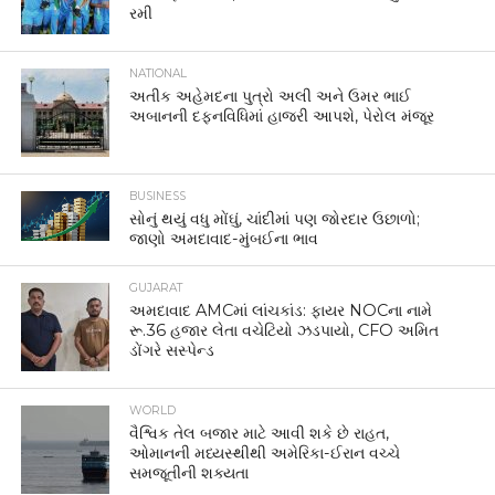
રમી
NATIONAL
અતીક અહેમદના પુત્રો અલી અને ઉમર ભાઈ
અબાનની દફનવિધિમાં હાજરી આપશે, પેરોલ મંજૂર
BUSINESS
સોનું થયું વધુ મોંઘું, ચાંદીમાં પણ જોરદાર ઉછાળો;
જાણો અમદાવાદ-મુંબઈના ભાવ
GUJARAT
અમદાવાદ AMCમાં લાંચકાંડ: ફાયર NOCના નામે
રૂ.36 હજાર લેતા વચેટિયો ઝડપાયો, CFO અમિત
ડોંગરે સસ્પેન્ડ
WORLD
વૈશ્વિક તેલ બજાર માટે આવી શકે છે રાહત,
ઓમાનની મધ્યસ્થીથી અમેરિકા-ઈરાન વચ્ચે
સમજૂતીની શક્યતા