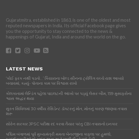
Gujaratmitra, established in 1863, is one of the oldest and most
reputed newspapers in India. Its official Facebook page gives
you the opportunity to stay connected to the news &
happenings of Gujarat, India and around the world on the go.
LATEST NEWS
‘કોઈ ફરક નથી પડતો…’ કિયારાના બોલ્ડ સીનના ટ્રોલિંગ વચ્ચે યશ આવ્યો
બચાવમાં, કહ્યું- પોતાના કામ પર વિશ્વાસ રાખો
કોલકાતામાં લેન્ડિંગ પહેલા પાઇલટની આંખો પર પડ્યું લેસર બીમ, 159 મુસાફરોના
શ્વાસ અદ્ધર થયા
સુરત સિવિલમાં 30 વર્ષીય રેસિડેન્ટ ડૉક્ટરનું મોત, મોતનું કારણ જાણવા તપાસ
શરૂ
સોરેન સરકાર JPSC પરીક્ષા રદ કરવા તૈયાર પરંતુ CBI તપાસનો ઇનકાર
પશ્ચિમ બંગાળમાં પૂર્વ મુખ્યમંત્રી મમતા બેનરજીના કાફલા પર હુમલો,