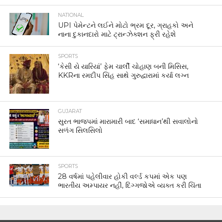
NATIONAL
UPI પેમેન્ટને લઈને મોટો ભ્રમ દૂર, ગ્રાહકો અને
નાના દુકાનદારો માટે ટ્રાન્ઝેક્શન ફ્રી રહેશે
SPORTS
‘કેસી યે યારિયાં’ ફેમ ચાર્લી ચોહાણ બની મિસિસ,
KKRના રમદીપ સિંહ સાથે ગુરુદ્વારામાં કર્યા લગ્ન
GUJARAT
સુરત ભાજપમાં મારામારી બાદ ‘સમાધાન’થી સવાલોનો
સળંગ સિલસિલો
SPORTS
28 વર્ષમાં પહેલીવાર હોકી વર્લ્ડ કપમાં એક પણ
ભારતીય અમ્પાયર નહીં, દિગ્ગજોએ વ્યક્ત કરી ચિંતા