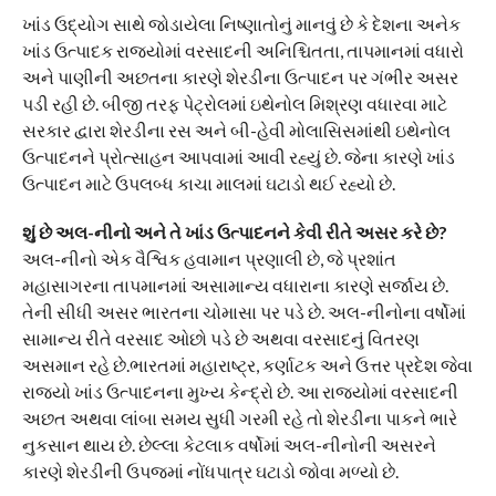
ખાંડ ઉદ્યોગ સાથે જોડાયેલા નિષ્ણાતોનું માનવું છે કે દેશના અનેક
ખાંડ ઉત્પાદક રાજ્યોમાં વરસાદની અનિશ્ચિતતા, તાપમાનમાં વધારો
અને પાણીની અછતના કારણે શેરડીના ઉત્પાદન પર ગંભીર અસર
પડી રહી છે. બીજી તરફ પેટ્રોલમાં ઇથેનોલ મિશ્રણ વધારવા માટે
સરકાર દ્વારા શેરડીના રસ અને બી-હેવી મોલાસિસમાંથી ઇથેનોલ
ઉત્પાદનને પ્રોત્સાહન આપવામાં આવી રહ્યું છે. જેના કારણે ખાંડ
ઉત્પાદન માટે ઉપલબ્ધ કાચા માલમાં ઘટાડો થઈ રહ્યો છે.
શું છે અલ-નીનો અને તે ખાંડ ઉત્પાદનને કેવી રીતે અસર કરે છે?
અલ-નીનો એક વૈશ્વિક હવામાન પ્રણાલી છે, જે પ્રશાંત
મહાસાગરના તાપમાનમાં અસામાન્ય વધારાના કારણે સર્જાય છે.
તેની સીધી અસર ભારતના ચોમાસા પર પડે છે. અલ-નીનોના વર્ષોમાં
સામાન્ય રીતે વરસાદ ઓછો પડે છે અથવા વરસાદનું વિતરણ
અસમાન રહે છે.ભારતમાં મહારાષ્ટ્ર, કર્ણાટક અને ઉત્તર પ્રદેશ જેવા
રાજ્યો ખાંડ ઉત્પાદનના મુખ્ય કેન્દ્રો છે. આ રાજ્યોમાં વરસાદની
અછત અથવા લાંબા સમય સુધી ગરમી રહે તો શેરડીના પાકને ભારે
નુકસાન થાય છે. છેલ્લા કેટલાક વર્ષોમાં અલ-નીનોની અસરને
કારણે શેરડીની ઉપજમાં નોંધપાત્ર ઘટાડો જોવા મળ્યો છે.