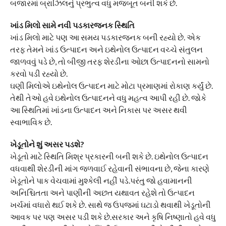
બજારમાં બ્રાઝિલનું પ્રભુત્વ વધુ મજબૂત બની શકે છે.
ખાંડ મિલો સામે નવી પડકારજનક સ્થિતિ
ખાંડ મિલો માટે પણ આ સમય પડકારજનક બની રહ્યો છે. એક
તરફ તેમને ખાંડ ઉત્પાદન અને ઇથેનોલ ઉત્પાદન વચ્ચે સંતુલન
જાળવવું પડે છે, તો બીજી તરફ શેરડીના ઓછા ઉત્પાદનનો સામનો
કરવો પડી રહ્યો છે.
ઘણી મિલોએ ઇથેનોલ ઉત્પાદન માટે મોટા પ્રમાણમાં રોકાણ કર્યું છે.
તેથી તેઓ હવે ઇથેનોલ ઉત્પાદનને વધુ મહત્વ આપી રહી છે. જોકે
આ સ્થિતિમાં ખાંડના ઉત્પાદન અને નિકાસ પર અસર થવી
સ્વાભાવિક છે.
ખેડૂતોને શું અસર પડશે?
ખેડૂતો માટે સ્થિતિ મિશ્ર પ્રકારની બની શકે છે. ઇથેનોલ ઉત્પાદન
વધવાથી શેરડીની માંગ જળવાઈ રહેવાની સંભાવના છે, જેના કારણે
ખેડૂતોને પાક વેચવામાં મુશ્કેલી નહીં પડે.પરંતુ જો હવામાનની
અનિશ્ચિતતા અને પાણીની અછત યથાવત રહેશે તો ઉત્પાદન
ખર્ચમાં વધારો થઈ શકે છે. સાથે જ ઉપજમાં ઘટાડો થવાથી ખેડૂતોની
આવક પર પણ અસર પડી શકે છે.સરકાર અને કૃષિ નિષ્ણાતો હવે વધુ