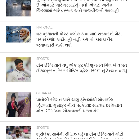
9 ઓગસ્ટે ભારે વરસાદનું યલો એલર્ટ, અનેક
જિલ્લામાં ભારે વરસાદ અને ગાજવીજની આગાહી
NATIONAL
વડાપ્રધાનની પોસ્ટ બ્લોક થવા બાદ સરકારનો મેટા
પર સકંજો: કાર્યવાહી નહીં કરો તો કાયદાકીય
જવાબદારી નક્કી થશે
SPORTS
ટીમ ઈન્ડિયાને વધુ એક ફટકો! શુભમન ગિલ બે વખત
ઈજાગ્રસ્ત, ટેસ્ટ સીરિઝ પહેલાં BCCIનું ટેન્શન વધ્યું
GUJARAT
પાનોલી સ્ટેશન પાસે ચાલુ ટ્રેનમાંથી મોબાઈલ
ઝૂંટવાયો, મુસાફર નીચે પટકાયા; સારવાર દરમિયાન
મોત, CCTVમાં ચોંકાવનારી ઘટના કેદ
SPORTS
શ્રીલંકા સામેની સીરિઝ પહેલા ટીમ ઈન્ડિયાને મોટો