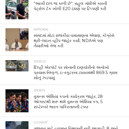
“આખી દાળ જ કાળી છે”: રાહુલ ગાંધીએ કારની
પેટ્રોલ ટેંક ખોલી E20 ઇંધણ પર ટિપ્પણી કરી
NATIONAL
સંસદમાં મોટા રાજકીય ઘમાસાણના એંધાણ, કોંગ્રેસે
થ્રી-લાઇન વ્હીપ જાહેર કર્યો; NDAએ પણ
તૈયારીઓ તેજ કરી
WORLD
દિલ્હી એરપોર્ટ પર સોનાની દાણચોરીનો અનોખો
પ્રયાસ નિષ્ફળ, ઇ-સ્કૂટરના ટાયરમાંથી 869.5 ગ્રામ
સોનું ઝડપાયું
SPORTS
વુમન્સ એશિયા કપનો કાર્યક્રમ જાહેર, 28
ઓગસ્ટથી શરૂ થશે વુમન્સ એશિયા કપ, 5
સપ્ટેમ્બરે ભારત-પાકિસ્તાનની ટક્કર
GUJARAT
ગુજરાત માટે હવામાન વિભાગની નવી આગાહી, 8 અને