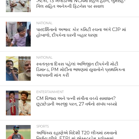
ઝટકો, 13 ખેલાડીઓ NCAમાં રિહેબ હેઠળ, બુમરાહ-
ગિલ સહિત અનેકની ફિટનેસ પર સવાલ
NATIONAL
પારદર્શિતાનો અભાવ: કોર કમિટી રચના અંગે CJP માં
હોબાળો, દીપકેના ઘરની બહાર ધરણા
NATIONAL
સ્વતંત્રતા દિવસ પહેલાં અભિજીત દીપકેની મોટી
ડિમાન્ડ, PM મોદીના ભાષણમાં યુવાનોને પ્રાથમિકતા
આપવાની માંગ કરી
ENTERTAINMENT
CM વિજય અને પત્ની સંગીતા વચ્ચે સમાધાન?
છૂટાછેડાની અરજી પરત, 27 વર્ષનો સંબંધ બચ્યો
SPORTS
અજિંક્ય રહાણેએ વિદેશી T20 લીગમાં રમવાનો
નિર્ણય લીધો, ETPLમાં એમ્સ્ટરડેમ ફ્લેમ્સમાં