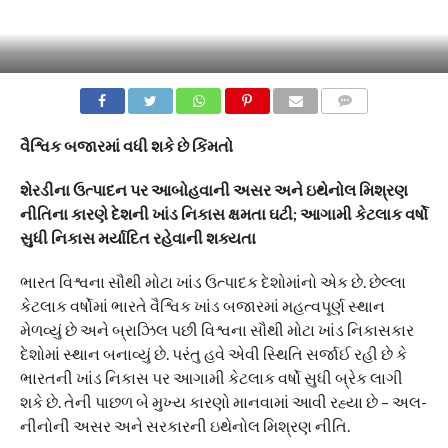
COMMENTS
વૈશ્વિક બજારમાં વધી શકે છે કિંમતો
શેરડીના ઉત્પાદન પર આબોહવાની અસર અને ઇથેનોલ મિશ્રણ
નીતિના કારણે દેશની ખાંડ નિકાસ ક્ષમતા ઘટી; આગામી કેટલાક વર્ષો
સુધી નિકાસ મર્યાદિત રહેવાની શક્યતા
ભારત વિશ્વના સૌથી મોટા ખાંડ ઉત્પાદક દેશોમાંનો એક છે. છેલ્લા
કેટલાક વર્ષોમાં ભારતે વૈશ્વિક ખાંડ બજારમાં મહત્વપૂર્ણ સ્થાન
મેળવ્યું છે અને બ્રાઝિલ પછી વિશ્વના સૌથી મોટા ખાંડ નિકાસકાર
દેશોમાં સ્થાન બનાવ્યું છે. પરંતુ હવે એવી સ્થિતિ સર્જાઈ રહી છે કે
ભારતની ખાંડ નિકાસ પર આગામી કેટલાક વર્ષો સુધી બ્રેક લાગી
શકે છે. તેની પાછળ બે મુખ્ય કારણો માનવામાં આવી રહ્યા છે – અલ-
નીનોની અસર અને સરકારની ઇથેનોલ મિશ્રણ નીતિ.