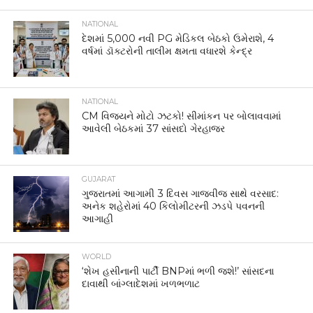
NATIONAL
દેશમાં 5,000 નવી PG મેડિકલ બેઠકો ઉમેરાશે, 4
વર્ષમાં ડૉક્ટરોની તાલીમ ક્ષમતા વધારશે કેન્દ્ર
NATIONAL
CM વિજયને મોટો ઝટકો! સીમાંકન પર બોલાવવામાં
આવેલી બેઠકમાં 37 સાંસદો ગેરહાજર
GUJARAT
ગુજરાતમાં આગામી 3 દિવસ ગાજવીજ સાથે વરસાદ:
અનેક શહેરોમાં 40 કિલોમીટરની ઝડપે પવનની
આગાહી
WORLD
‘શેખ હસીનાની પાર્ટી BNPમાં ભળી જશે!’ સાંસદના
દાવાથી બાંગ્લાદેશમાં ખળભળાટ