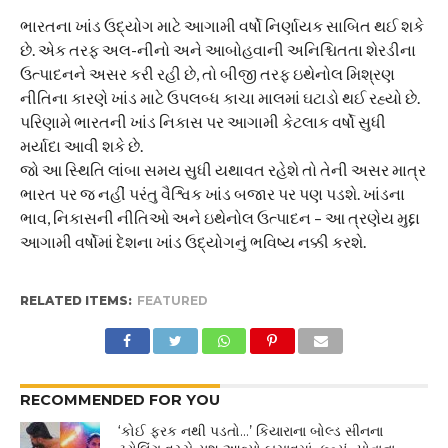
ભારતના ખાંડ ઉદ્યોગ માટે આગામી વર્ષો નિર્ણાયક સાબિત થઈ શકે
છે. એક તરફ અલ-નીનો અને આબોહવાની અનિશ્ચિતતા શેરડીના
ઉત્પાદનને અસર કરી રહી છે, તો બીજી તરફ ઇથેનોલ મિશ્રણ
નીતિના કારણે ખાંડ માટે ઉપલબ્ધ કાચા માલમાં ઘટાડો થઈ રહ્યો છે.
પરિણામે ભારતની ખાંડ નિકાસ પર આગામી કેટલાક વર્ષો સુધી
મર્યાદા આવી શકે છે.
જો આ સ્થિતિ લાંબા સમય સુધી યથાવત રહેશે તો તેની અસર માત્ર
ભારત પર જ નહીં પરંતુ વૈશ્વિક ખાંડ બજાર પર પણ પડશે. ખાંડના
ભાવ, નિકાસની નીતિઓ અને ઇથેનોલ ઉત્પાદન – આ ત્રણેય મુદ્દા
આગામી વર્ષોમાં દેશના ખાંડ ઉદ્યોગનું ભવિષ્ય નક્કી કરશે.
RELATED ITEMS:
FEATURED
RECOMMENDED FOR YOU
‘કોઈ ફરક નથી પડતો…’ કિયારાના બોલ્ડ સીનના