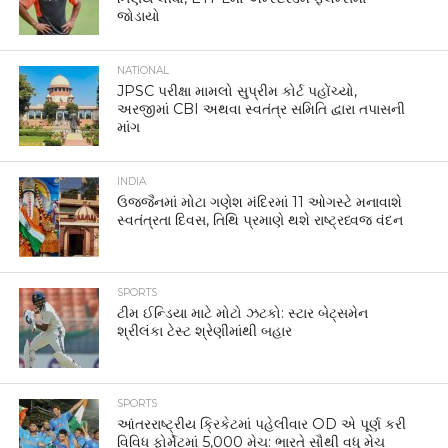
જોડાયો
NATIONAL
JPSC પરીક્ષા મામલો સુપ્રીમ કોર્ટ પહોંચ્યો,
અરજીમાં CBI અથવા સ્વતંત્ર સમિતિ દ્વારા તપાસની
માંગ
INDIA
ઉજ્જૈનમાં મોટા ગણેશ મંદિરમાં 11 ઓગસ્ટે મનાવાશે
સ્વતંત્રતા દિવસ, તિથિ પ્રમાણે થશે રાષ્ટ્રધ્વજ વંદન
SPORTS
ટીમ ઈન્ડિયા માટે મોટો ઝટકો: સ્ટાર બેટ્સમેન
શ્રીલંકા ટેસ્ટ શ્રેણીમાંથી બહાર
SPORTS
આંતરરાષ્ટ્રીય ક્રિકેટમાં પહેલીવાર OD એ પૂર્ણ કરી
વિવિધ ફોર્મેટમાં 5,000 મેચ: ભારતે સૌથી વધુ મેચ