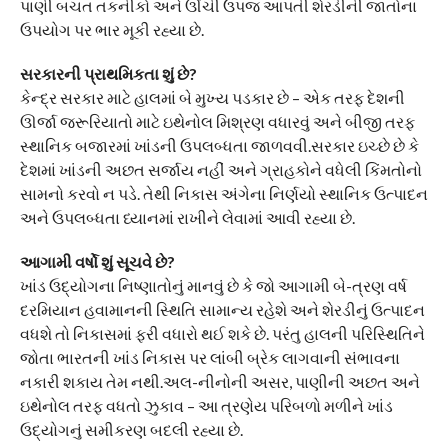
પાણી બચત તકનીકો અને ઊંચી ઉપજ આપતી શેરડીની જાતોના
ઉપયોગ પર ભાર મૂકી રહ્યા છે.
સરકારની પ્રાથમિકતા શું છે?
કેન્દ્ર સરકાર માટે હાલમાં બે મુખ્ય પડકાર છે – એક તરફ દેશની
ઊર્જા જરૂરિયાતો માટે ઇથેનોલ મિશ્રણ વધારવું અને બીજી તરફ
સ્થાનિક બજારમાં ખાંડની ઉપલબ્ધતા જાળવવી.સરકાર ઇચ્છે છે કે
દેશમાં ખાંડની અછત સર્જાય નહીં અને ગ્રાહકોને વધેલી કિંમતોનો
સામનો કરવો ન પડે. તેથી નિકાસ અંગેના નિર્ણયો સ્થાનિક ઉત્પાદન
અને ઉપલબ્ધતા ધ્યાનમાં રાખીને લેવામાં આવી રહ્યા છે.
આગામી વર્ષો શું સૂચવે છે?
ખાંડ ઉદ્યોગના નિષ્ણાતોનું માનવું છે કે જો આગામી બે-ત્રણ વર્ષ
દરમિયાન હવામાનની સ્થિતિ સામાન્ય રહેશે અને શેરડીનું ઉત્પાદન
વધશે તો નિકાસમાં ફરી વધારો થઈ શકે છે. પરંતુ હાલની પરિસ્થિતિને
જોતા ભારતની ખાંડ નિકાસ પર લાંબી બ્રેક લાગવાની સંભાવના
નકારી શકાય તેમ નથી.અલ-નીનોની અસર, પાણીની અછત અને
ઇથેનોલ તરફ વધતો ઝુકાવ – આ ત્રણેય પરિબળો મળીને ખાંડ
ઉદ્યોગનું સમીકરણ બદલી રહ્યા છે.