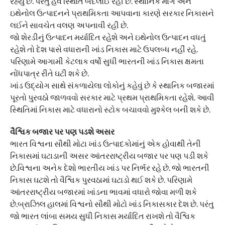
રહ્યું છે. પરંતુ હવે સ્થિતિ બદલાઈ રહી છે. સ્થાનિક માંગ અને
ઇથેનોલ ઉત્પાદનને પ્રાથમિકતા આપવાના કારણે સરકાર નિકાસને
લઈને સાવચેત વલણ અપનાવી રહી છે.
જો શેરડીનું ઉત્પાદન મર્યાદિત રહેશે અને ઇથેનોલ ઉત્પાદન વધતું
રહેશે તો દેશ પાસે વધારાની ખાંડ નિકાસ માટે ઉપલબ્ધ નહીં રહે.
પરિણામે આગામી કેટલાક વર્ષો સુધી ભારતની ખાંડ નિકાસ ક્ષમતા
નોંધપાત્ર રીતે ઘટી શકે છે.
ખાંડ ઉદ્યોગ સાથે સંકળાયેલા લોકોનું કહેવું છે કે સ્થાનિક બજારમાં
પૂરતો પુરવઠો જાળવવો સરકાર માટે પ્રથમ પ્રાથમિકતા રહેશે. આવી
સ્થિતિમાં નિકાસ માટે વધારાનો સ્ટોક બચાવવો મુશ્કેલ બની શકે છે.
વૈશ્વિક બજાર પર પણ પડશે અસર
ભારત વિશ્વના સૌથી મોટા ખાંડ ઉત્પાદકોમાંનું એક હોવાથી તેની
નિકાસમાં ઘટાડાની અસર આંતરરાષ્ટ્રીય બજાર પર પણ પડી શકે
છે.વિશ્વના અનેક દેશો ભારતીય ખાંડ પર નિર્ભર રહે છે. જો ભારતની
નિકાસ ઘટશે તો વૈશ્વિક પુરવઠામાં ઘટાડો થઈ શકે છે. પરિણામે
આંતરરાષ્ટ્રીય બજારમાં ખાંડના ભાવમાં વધારો જોવા મળી શકે
છે.બ્રાઝિલ હાલમાં વિશ્વનો સૌથી મોટો ખાંડ નિકાસકાર દેશ છે. પરંતુ
જો ભારત લાંબા સમય સુધી નિકાસ મર્યાદિત રાખશે તો વૈશ્વિક