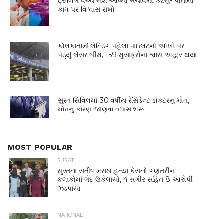
ટ્રોલિંગ વચ્ચે યશ આવ્યો બચાવમાં, કહ્યું- પોતાના
કામ પર વિશ્વાસ રાખો
કોલકાતામાં લેન્ડિંગ પહેલા પાઇલટની આંખો પર
પડ્યું લેસર બીમ, 159 મુસાફરોના શ્વાસ અદ્ધર થયા
સુરત સિવિલમાં 30 વર્ષીય રેસિડેન્ટ ડૉક્ટરનું મોત,
મોતનું કારણ જાણવા તપાસ શરૂ
MOST POPULAR
SURAT
સુરતના સતીષ મરાઠા હત્યા કેસનો ગણતરીના
કલાકોમાં ભેદ ઉકેલાયો, 4 સગીર સહિત 8 આરોપી
ઝડપાયા
NATIONAL