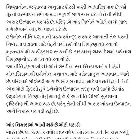
નિષ્ણાતોના જણાવ્યા અનુસાર શેરડી પાણી આધારિત પાક છે. જો
પૂરતો વરસાદ ન મળે અથવા ભૂગર્ભ જળ સ્તર ઘટે તો તેની સીધી
અસર ઉત્પાદન પર પડે છે. પરિણામે ખાંડ મિલોને ઓછો કાચો માલ
મળે છે અને ખાંડ ઉત્પાદન ઘટે છે.
ઇથેનોલ નીતિ પણ બની પડકારકેન્દ્ર સરકારે આયાતી તેલ પરની
નિર્ભરતા ઘટાડવા માટે પેટ્રોલમાં ઇથેનોલ મિશ્રણ વધારવાનો
મહત્ત્વાકાંક્ષી કાર્યક્રમ શરૂ કર્યો છે. સરકારનું લક્ષ્ય દેશમાં ઇથેનોલ
મિશ્રણનો દર સતત વધારવાનો છે.
આ નીતિ હેઠળ ખાંડ મિલોને શેરડીના રસ, સિરપ અને બી-હેવી
મોલાસિસમાંથી ઇથેનોલ બનાવવા માટે પ્રોત્સાહન આપવામાં આવે
છે. પરિણામે જે શેરડી અગાઉ ખાંડ બનાવવા માટે વપરાતી હતી તેનો
એક મોટો હિસ્સો હવે ઇથેનોલ ઉત્પાદન તરફ વળી રહ્યો છે.ખાંડ
ઉદ્યોગના નિષ્ણાતોનું માનવું છે કે આ નીતિ ઊર્જા સુરક્ષાના
દૃષ્ટિકોણથી લાભદાયક છે, પરંતુ તેની સીધી અસર ખાંડના ઉત્પાદન
અને નિકાસ પર પડી રહી છે.
ખાંડ નિકાસમાં આવી શકે છે મોટો ઘટાડો
ભારત છેલ્લા કેટલાક વર્ષોમાં દર વર્ષે લાખો ટન ખાંડની નિકાસ કરતું