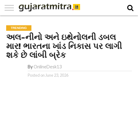
E-
PAPER
NATIONAL
WORLD
BUSINESS
SPORTS
GUJARAT
OPINION
MORE
TRENDING
અલ-નીનો અને ઇથેનોલની ડબલ
માર! ભારતના ખાંડ નિકાસ પર લાગી
શકે છે લાંબી બ્રેક
By
OnlineDesk13
Posted on
June 23, 2026