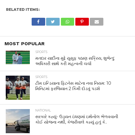
RELATED ITEMS:
MOST POPULAR
SPORTS
મતદાર યાદીના મુદ્દે યુસુફ પઠાણ સક્રિય, શુભેન્દુ
અધિકારી સાથે કરી મહત્વની ચર્ચા
SPORTS
ટીમ ઇન્ડિયાના ફિટનેસ માટેના નવા નિયમ: 10
મિનિટમાં ફરજિયાત 2 કિમી દોડવું પડશે
NATIONAL
સરકારે કહ્યું- ઉડ્ડયન ઇંધણમાં ઇથેનોલ ભેળવવાની
કોઈ યોજના નથી, કેજરીવાલે કહ્યું હતું કે..