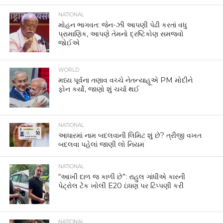
NATIONAL
મોહન ભાગવત: જેન-ઝી આપણી પેઢી કરતાં વધુ
પ્રામાણિક, આપણે તેમનો દ્રષ્ટિકોણ સમજવો
જોઈએ
WORLD
મધ્ય પૂર્વના તણાવ વચ્ચે નેતન્યાહૂએ PM મોદીને
ફોન કર્યો, જાણો શું ચર્ચા થઈ
NATIONAL
આધારમાં નામ બદલવાની લિમિટ શું છે? ત્રીજી વખત
બદલવા પહેલાં જાણી લો નિયમ
NATIONAL
“આખી દાળ જ કાળી છે”: રાહુલ ગાંધીએ કારની
પેટ્રોલ ટેંક ખોલી E20 ઇંધણ પર ટિપ્પણી કરી
NATIONAL