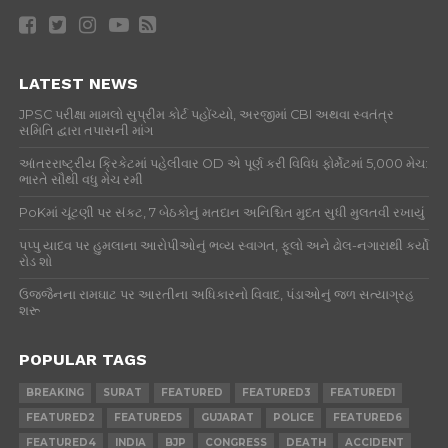
LATEST NEWS
JPSC પરીક્ષા મામલો સુપ્રીમ કોર્ટ પહોંચ્યો, અરજીમાં CBI અથવા સ્વતંત્ર
સમિતિ દ્વારા તપાસની માંગ
આંતરરાષ્ટ્રીય ક્રિકેટમાં પહેલીવાર OD એ પૂર્ણ કરી વિવિધ ફોર્મેટમાં 5,000 મેચ:
ભારતે સૌથી વધુ મેચ રમી
PoKમાં ચૂંટણી પર સંકટ, 7 બેઠકોનું મતદાન અનિશ્ચિત મુદત સુધી મુલતવી રખાયું
પપ્પુ યાદવ પર હુમલાના આરોપીઓનું ભવ્ય સ્વાગત, ફૂલો અને ઢોલ-નગારાથી કર્યો
રોડ શો
ઉજ્જૈનના રામઘાટ પર આરતીના અધિકારનો વિવાદ, પંડાઓનું જળ સત્યાગ્રહ
શરૂ
POPULAR TAGS
BREAKING
SURAT
FEATURED
FEATURED3
FEATURED1
FEATURED2
FEATURED5
GUJARAT
POLICE
FEATURED6
FEATURED4
INDIA
BJP
CONGRESS
DEATH
ACCIDENT