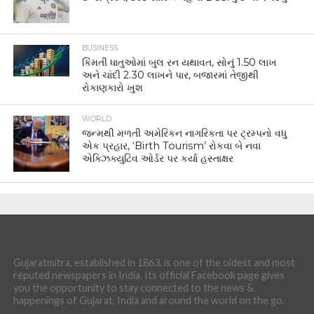
BUSINESS
કિંમતી ધાતુઓમાં બુલ રન યથાવત, સોનું 1.50 લાખ
અને ચાંદી 2.30 લાખને પાર, બજારમાં તેજીથી
રોકાણકારો ખુશ
WORLD
જન્મથી મળતી અમેરિકન નાગરિકતા પર ટ્રમ્પનો વધુ
એક પ્રહાર, ‘Birth Tourism’ રોકવા બે નવા
એક્ઝિક્યુટિવ ઓર્ડર પર કર્યા હસ્તાક્ષર
Gujaratmitra, established in 1863, is one of the oldest and most
reputed newspapers in India. Its official Facebook page gives
you the opportunity to stay connected to the news &
happenings of Gujarat, India and around the world on the go.