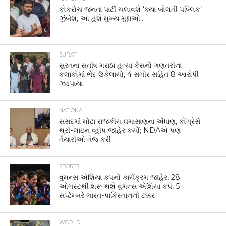
કોકરોચ જનતા પાર્ટી ચલાવશે ‘ક્યા બોલતી પબ્લિક’
ઝુંબેશ, આ હશે મુખ્ય મુદ્દાઓ..
SURAT
સુરતના સતીષ મરાઠા હત્યા કેસનો ગણતરીના
કલાકોમાં ભેદ ઉકેલાયો, 4 સગીર સહિત 8 આરોપી
ઝડપાયા
NATIONAL
સંસદમાં મોટા રાજકીય ઘમાસાણના એંધાણ, કોંગ્રેસે
થ્રી-લાઇન વ્હીપ જાહેર કર્યો; NDAએ પણ
તૈયારીઓ તેજ કરી
SPORTS
વુમન્સ એશિયા કપનો કાર્યક્રમ જાહેર, 28
ઓગસ્ટથી શરૂ થશે વુમન્સ એશિયા કપ, 5
સપ્ટેમ્બરે ભારત-પાકિસ્તાનની ટક્કર
WORLD