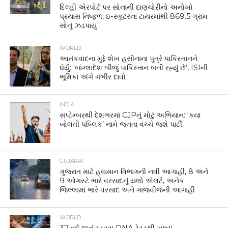
દિલ્હી એરપોર્ટ પર સોનાની દાણચોરીનો અનોખો
પ્રયાસ નિષ્ફળ, ઇ-સ્કૂટરના ટાયરમાંથી 869.5 ગ્રામ
સોનું ઝડપાયું
WORLD
આતંકવાદના મુદ્દે શેખ હસીનાના પુત્રે પાકિસ્તાનને
ઘેર્યું: ‘બાંગ્લાદેશ બીજું પાકિસ્તાન બની રહ્યું છે’, ISIની
ભૂમિકા અંગે ગંભીર દાવો
INDIA
સપ્ટેમ્બરથી દેશભરમાં CJPનું મોટું અભિયાન: ‘ક્યા
બોલતી પબ્લિક’ નામે જનતા વચ્ચે જશે પાર્ટી
GUJARAT
ગુજરાત માટે હવામાન વિભાગની નવી આગાહી, 8 અને
9 ઓગસ્ટે ભારે વરસાદનું યલો એલર્ટ, અનેક
જિલ્લામાં ભારે વરસાદ અને ગાજવીજની આગાહી
WORLD