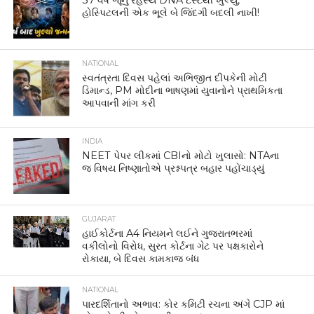
37 વર્ષ જૂનું રહસ્ય DNA ટેસ્ટથી ખુલ્યું,
હોસ્પિટલની એક ભૂલે બે જિંદગી બદલી નાખી!
NATIONAL
સ્વતંત્રતા દિવસ પહેલાં અભિજીત દીપકેની મોટી
ડિમાન્ડ, PM મોદીના ભાષણમાં યુવાનોને પ્રાથમિકતા
આપવાની માંગ કરી
INDIA
NEET પેપર લીકમાં CBIનો મોટો ખુલાસો: NTAના
જ વિષય નિષ્ણાતોએ પ્રશ્નપત્ર બહાર પહોંચાડ્યું
GUJARAT
હાઈકોર્ટના A4 નિયમને લઈને ગુજરાતભરમાં
વકીલોનો વિરોધ, સુરત કોર્ટના ગેટ પર પક્ષકારોને
રોકાયા, બે દિવસ કામકાજ બંધ
NATIONAL
પારદર્શિતાનો અભાવ: કોર કમિટી રચના અંગે CJP માં