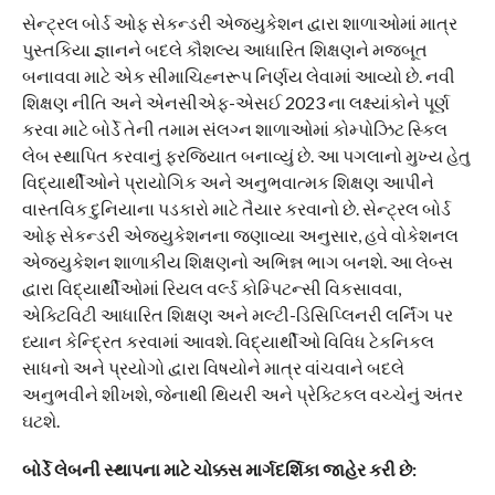
સેન્ટ્રલ બોર્ડ ઓફ સેકન્ડરી એજ્યુકેશન દ્વારા શાળાઓમાં માત્ર
પુસ્તકિયા જ્ઞાનને બદલે કૌશલ્ય આધારિત શિક્ષણને મજબૂત
બનાવવા માટે એક સીમાચિહ્નરૂપ નિર્ણય લેવામાં આવ્યો છે. નવી
શિક્ષણ નીતિ અને એનસીએફ-એસઈ 2023 ના લક્ષ્યાંકોને પૂર્ણ
કરવા માટે બોર્ડે તેની તમામ સંલગ્ન શાળાઓમાં કોમ્પોઝિટ સ્કિલ
લેબ સ્થાપિત કરવાનું ફરજિયાત બનાવ્યું છે. આ પગલાનો મુખ્ય હેતુ
વિદ્યાર્થીઓને પ્રાયોગિક અને અનુભવાત્મક શિક્ષણ આપીને
વાસ્તવિક દુનિયાના પડકારો માટે તૈયાર કરવાનો છે. સેન્ટ્રલ બોર્ડ
ઓફ સેકન્ડરી એજ્યુકેશનના જણાવ્યા અનુસાર, હવે વોકેશનલ
એજ્યુકેશન શાળાકીય શિક્ષણનો અભિન્ન ભાગ બનશે. આ લેબ્સ
દ્વારા વિદ્યાર્થીઓમાં રિયલ વર્લ્ડ કોમ્પિટન્સી વિકસાવવા,
એક્ટિવિટી આધારિત શિક્ષણ અને મલ્ટી-ડિસિપ્લિનરી લર્નિંગ પર
ધ્યાન કેન્દ્રિત કરવામાં આવશે. વિદ્યાર્થીઓ વિવિધ ટેકનિકલ
સાધનો અને પ્રયોગો દ્વારા વિષયોને માત્ર વાંચવાને બદલે
અનુભવીને શીખશે, જેનાથી થિયરી અને પ્રેક્ટિકલ વચ્ચેનું અંતર
ઘટશે.
બોર્ડે લેબની સ્થાપના માટે ચોક્કસ માર્ગદર્શિકા જાહેર કરી છે: