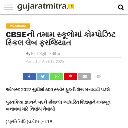
E-
PAPER
NATIONAL
WORLD
BUSINESS
SPORTS
GUJARAT
OPINION
MORE
VADODARA
CBSEની તમામ સ્કૂલોમાં કોમ્પોઝિટ
સ્કિલ લેબ ફરજિયાત
By
BrdDigitalEditor
Posted on
April 19, 2026
COMMENTS
ઓગસ્ટ 2027 સુધીમાં 600 સ્ક્વેર ફૂટની લેબ બનાવવી પડશે
પુસ્તકિયા જ્ઞાનને બદલે કૌશલ્ય આધારિત શિક્ષણને મજબૂત
બનાવવા માટે નિર્ણય લેવાયો
( પ્રતિનિધિ )વડોદરા,તા.19