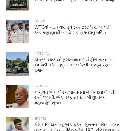
અબાનની દફનવિધિમાં હાજરી આપશે, પેરોલ મંજૂર
SPORTS
WTCમાં ભારત માટે હવે દરેક ટેસ્ટ ‘કરો યા મરો’!
એક પણ હારથી બગડી શકે ફાઇનલનું ગણિત
NATIONAL
કોંગ્રેસ સરકારને હચમચાવનાર બોફોર્સ કાંડનો 40
વર્ષ પછી અંત, સુપ્રીમ કોર્ટે છેલ્લી અરજી પણ
ફગાવી
NATIONAL
અનામત અંગે મોહન ભાગવતના બે નિવેદનોએ નવી
ચર્ચા જગાવી, એક તરફ સમર્થન બીજી તરફ
મહત્વપૂર્ણ સૂચન
SPORTS
ટીમ ઈન્ડિયાને વધુ એક ફટકો! શુભમન ગિલ બે વખત
ઈજાગ્રસ્ત, ટેસ્ટ સીરિઝ પહેલાં BCCIનું ટેન્શન વધ્યું