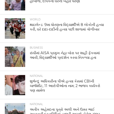
હોબાળો, દીપકેના ઘરની બહાર ધરણા
WORLD
થાઇલેન્ડ: 9મા ધોરણના વિદ્યાર્થીએ 8 લોકોની હત્યા
કરી, ઘરે દાદા-દાદીની હત્યા પછી શાળામાં ગોળીબાર
BUSINESS
રાંચીમાં AISA પ્રમુખ નેહા બોરા પર શાહી ફેંકવામાં
આવી, વિદ્યાર્થીઓ પ્રદર્શન કરવા નિકળ્યા હતા
NATIONAL
શુભેન્દુ અધિકારીના પીએ હત્યા કેસમાં CBIની
ચાર્જશીટ, 11 આરોપીઓના નામ; 2 ભાજપ કાર્યકરો
પણ સામેલ
NATIONAL
અતીક અહેમદના પુત્રો અલી અને ઉમર ભાઈ