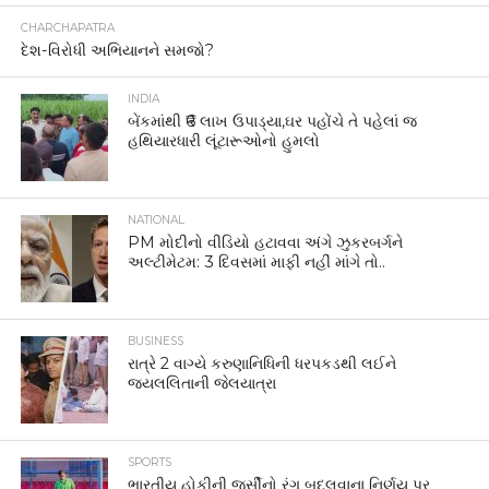
CHARCHAPATRA
દેશ-વિરોધી અભિયાનને સમજો?
INDIA
બેંકમાંથી ₹6 લાખ ઉપાડ્યા,ઘર પહોંચે તે પહેલાં જ
હથિયારધારી લૂંટારૂઓનો હુમલો
NATIONAL
PM મોદીનો વીડિયો હટાવવા અંગે ઝુકરબર્ગને
અલ્ટીમેટમ: 3 દિવસમાં માફી નહીં માંગે તો..
BUSINESS
રાત્રે 2 વાગ્યે કરુણાનિધિની ધરપકડથી લઈને
જયલલિતાની જેલયાત્રા
SPORTS
ભારતીય હોકીની જર્સીનો રંગ બદલવાના નિર્ણય પર