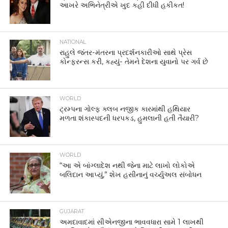
આખરે અભિનેત્રીએ ખુદ કહી દીધી હકીકત!
NATIONAL
રાહુલે જંતર-મંતરના પ્રદર્શનકારીઓ સાથે પ્રેસ
કોન્ફરન્સ કરી, કહ્યું- તેમને દેશના યુવાનો પર ગર્વ છે
WORLD
ટ્રમ્પના ગોલ્ફ ક્લબ નજીક કારમાંથી હથિયાર
મળતા શંકાસ્પદની ધરપકડ, હુમલાની હતી તૈયારી?
WORLD
“આ એ બાંગ્લાદેશ નથી જેના માટે લાખો લોકોએ
બલિદાન આપ્યું,” શેખ હસીનાનું વર્ચ્યુઅલ સંબોધન
GUJARAT
અમદાવાદમાં સીએનજીના ભાવવધારા સામે 1 લાખથી