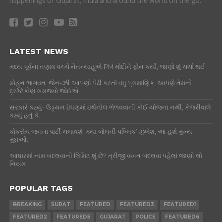
happenings of Gujarat, India and around the world on the go.
LATEST NEWS
મધ્ય પૂર્વના તણાવ વચ્ચે નેતન્યાહૂએ PM મોદીને ફોન કર્યો, જાણો શું ચર્ચા થઈ
મોહન ભાગવત: જેન-ઝી આપણી પેઢી કરતાં વધુ પ્રામાણિક, આપણે તેમનો
દ્રષ્ટિકોણ સમજવો જોઈએ
સરકારે કહ્યું- ઉડ્ડયન ઇંધણમાં ઇથેનોલ ભેળવવાની કોઈ યોજના નથી, કેજરીવાલે
કહ્યું હતું કે..
કોકરોચ જનતા પાર્ટી ચલાવશે ‘ક્યા બોલતી પબ્લિક’ ઝુંબેશ, આ હશે મુખ્ય
મુદ્દાઓ..
આધારમાં નામ બદલવાની લિમિટ શું છે? ત્રીજી વખત બદલવા પહેલાં જાણી લો
નિયમ
POPULAR TAGS
BREAKING
SURAT
FEATURED
FEATURED3
FEATURED1
FEATURED2
FEATURED5
GUJARAT
POLICE
FEATURED6