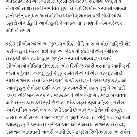
મીડિયામાં સીએમઓ દ્વારા પ્રસારિત થયેલા સંદેશમાં કેન્દ્રીય
નેતાઓ સાથે તેમની સંભવિત મુલાકાતનો ઉલ્લેખ કરવામાં આવ્યો
હતો પરંતુ વસુંધરા અને મોદી વચ્ચેની મુલાકાત પછી મોડી સાંજે
સૂત્રોએ માહિતી આપી હતી કે ભજન લાલ પણ પીએમ નરેન્દ્ર
મોદીને મળશે.
જોકે સીએમઓએ આ મુલાકાત વિશે મીડિયા સાથે કોઈ માહિતી શેર
કરી ન હતી. બેઠક પછી પણ આ બેઠકનો ફોટો પીએમ ઓફિસ
તરફથી એક ટ્વીટ દ્વારા જાહેર કરવામાં આવ્યો હતો અને
સીએમઓ મીડિયા સેલ દ્વારા એક રિલીઝ જારી કરવામાં આવી હતી
જેમાં કહેવામાં આવ્યું હતું કે મુખ્યમંત્રીએ પીએમ નરેન્દ્ર મોદી
સાથે રાજસ્થાનના વિકાસ અંગે ચર્ચા કરી હતી. એમ પણ કહેવામાં
આવ્યું હતું કે બેઠક દરમિયાન મુખ્યમંત્રીએ કહ્યું હતું કે અમારી
ડબલ એન્જિન સરકાર રાજસ્થાનને એક આદર્શ રાજ્ય બનાવવા
માટે સતત કામ કરી રહી છે જ્યાં દરેક ખેડૂત, યુવા, મહિલા, ગરીબ
અને વંચિત વર્ગને ન્યાય મળી રહ્યો છે અને તેઓ તેમની સંપૂર્ણ
ક્ષમતા સાથે સન્માનજનક જીવન જીવી રહ્યા છે. એવું પણ કહેવામાં
આવ્યું હતું કે પ્રધાનમંત્રીએ આગામી સમયમાં રાજસ્થાનને વધુ
સમર્થન આપવાની ખાતરી આપી છે. આ પ્રેસ રિલીઝ દ્વારા એ સંકેત