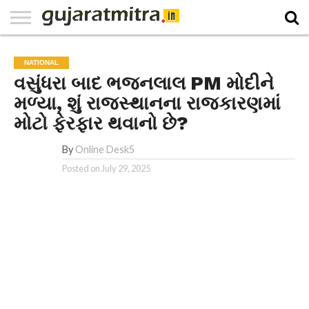
E-
PAPER
NATIONAL
WORLD
BUSINESS
SPORTS
GUJARAT
OPINION
MORE
NATIONAL
વસુંધરા બાદ ભજનલાલ PM મોદીને
મળ્યા, શું રાજસ્થાનના રાજકારણમાં
મોટો ફેરફાર થવાનો છે?
By
Online Desk5
Posted on
July 29, 2025