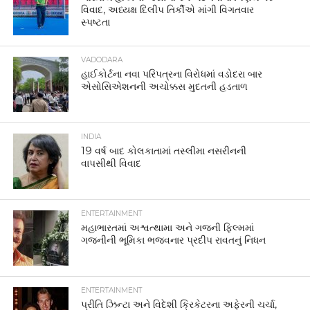
વિવાદ, અધ્યક્ષ દિલીપ તિર્કીએ માંગી વિગતવાર
સ્પષ્ટતા
VADODARA
હાઈકોર્ટના નવા પરિપત્રના વિરોધમાં વડોદરા બાર
એસોસિએશનની અચોક્કસ મુદતની હડતાળ
INDIA
19 વર્ષ બાદ કોલકાતામાં તસ્લીમા નસરીનની
વાપસીથી વિવાદ
ENTERTAINMENT
મહાભારતમાં અશ્વત્થામા અને ગજની ફિલ્મમાં
ગજનીની ભૂમિકા ભજવનાર પ્રદીપ રાવતનું નિધન
ENTERTAINMENT
પ્રીતિ ઝિન્ટા અને વિદેશી ક્રિકેટરના અફેરની ચર્ચા,