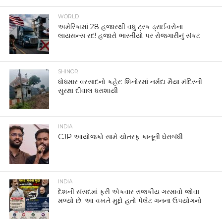
WORLD
અમેરિકામાં 28 હજારથી વધુ ટ્રક ડ્રાઈવરોના
લાયસન્સ રદ! હજારો ભારતીયો પર રોજગારીનું સંકટ
SHINOR
ધોધમાર વરસાદનો કહેર: શિનોરમાં નર્મદા મૈયા મંદિરની
સુરક્ષા દીવાલ ધરાશાયી
INDIA
CJP આયોજકો સામે ચોતરફ કાનૂની ઘેરાબંધી
INDIA
દેશની સંસદમાં ફરી એકવાર રાજકીય ગરમાવો જોવા
મળ્યો છે. આ વખતે મુદ્દો હતો પેલેટ ગનના ઉપયોગનો