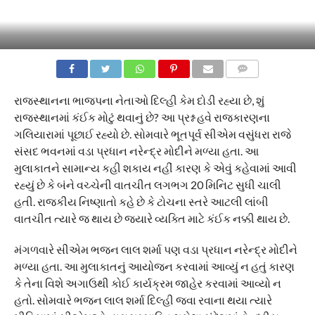
COMMENTS
રાજસ્થાનના ભાજપના નેતાઓ દિલ્હી કેમ દોડી રહ્યા છે, શું
રાજસ્થાનમાં કંઈક મોટું થવાનું છે? આ પ્રશ્ન હવે રાજકારણના
ગલિયારામાં પૂછાઈ રહ્યો છે. સોમવારે ભૂતપૂર્વ સીએમ વસુંધરા રાજે
સંસદ ભવનમાં વડા પ્રધાન નરેન્દ્ર મોદીને મળ્યા હતા. આ
મુલાકાતને સામાન્ય કહી શકાય નહીં કારણ કે એવું કહેવામાં આવી
રહ્યું છે કે બંને વચ્ચેની વાતચીત લગભગ 20 મિનિટ સુધી ચાલી
હતી. રાજકીય નિષ્ણાતો કહે છે કે ટોચના સ્તરે આટલી લાંબી
વાતચીત ત્યારે જ થાય છે જ્યારે વ્યક્તિ માટે કંઈક નક્કી થાય છે.
મંગળવારે સીએમ ભજન લાલ શર્મા પણ વડા પ્રધાન નરેન્દ્ર મોદીને
મળ્યા હતા. આ મુલાકાતનું આયોજન કરવામાં આવ્યું ન હતું કારણ
કે તેના વિશે અગાઉથી કોઈ કાર્યક્રમ જાહેર કરવામાં આવ્યો ન
હતો. સોમવારે ભજન લાલ શર્મા દિલ્હી જવા રવાના થયા ત્યારે