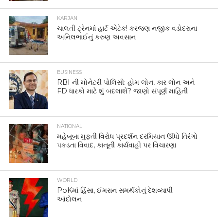
KARJAN
ચાલતી ટ્રેનમાં હાર્ટ એટેક! કરજણ નજીક વડોદરાના
અનિલભાઈનું કરુણ અવસાન
BUSINESS
RBI ની મોનેટરી પોલિસી: હોમ લોન, કાર લોન અને
FD ધારકો માટે શું બદલાશે? જાણો સંપૂર્ણ માહિતી
NATIONAL
મહેબૂબા મુફ્તી વિરોધ પ્રદર્શન દરમિયાન ઊંધો તિરંગો
પકડતા વિવાદ, કાનૂની કાર્યવાહી પર વિચારણા
WORLD
PoKમાં હિંસા, ઈમરાન સમર્થકોનું દેશવ્યાપી
આંદોલન