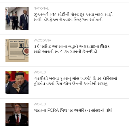
NATIONAL
ઝુકરબર્ગે PM મોદીની પોસ્ટ દૂર કરવા બદલ માફી
માંગી, ડીપફેક્સ રોકવામાં નિષ્ફળતા સ્વીકારી
VADODARA
વર્ક પરમિટ આપવાના બહાને અમદાવાદના શિક્ષક
સાથે આચરી રૂ. 4.75 લાખની છેતરપિંડી
WORLD
‘ગરમીથી બચવા કૂતરાનું માંસ ખાઓ’! ઉત્તર કોરિયામાં
હીટવેવ વચ્ચે કિમ જોંગ ઉનની અનોખી સલાહ
WORLD
ભારતના FCRA બિલ પર અમેરિકન સાંસદનો વાંધો