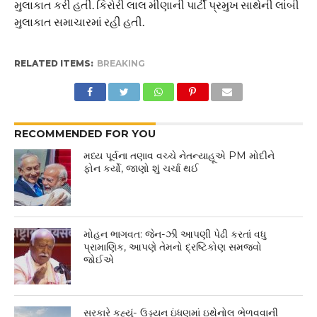
મુલાકાત કરી હતી. કિરોરી લાલ મીણાની પાર્ટી પ્રમુખ સાથેની લાંબી
મુલાકાત સમાચારમાં રહી હતી.
RELATED ITEMS:
BREAKING
RECOMMENDED FOR YOU
મધ્ય પૂર્વના તણાવ વચ્ચે નેતન્યાહૂએ PM મોદીને
ફોન કર્યો, જાણો શું ચર્ચા થઈ
મોહન ભાગવત: જેન-ઝી આપણી પેઢી કરતાં વધુ
પ્રામાણિક, આપણે તેમનો દ્રષ્ટિકોણ સમજવો
જોઈએ
સરકારે કહ્યું- ઉડ્ડયન ઇંધણમાં ઇથેનોલ ભેળવવાની