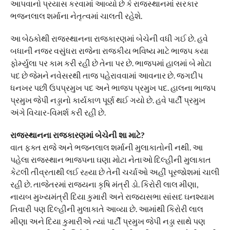
આપવાનો પ્રયાસ કરવામાં આવ્યો છે કે રાજસ્થાનમાં સરકાર
ભજનલાલ શર્માના નેતૃત્વમાં ચાલતી રહેશે.
આ બેઠકોથી રાજસ્થાનના રાજકારણમાં બેચેની વધી ગઈ છે. હવે
બધાની નજર વસુંધરા રાજેના રાજકીય ભવિષ્ય માટે ભાજપ કયા
ફોર્મ્યુલા પર કામ કરી રહી છે તેના પર છે. ભાજપમાં હાલમાં બે મોટા
પદ છે જેમને નવેસરથી તાજ પહેરાવવામાં આવનાર છે. જગદીપ
ધનખર પછી ઉપપ્રમુખ પદ અને ભાજપ પ્રમુખ પદ. હાલના ભાજપ
પ્રમુખ જેપી નડ્ડાનો કાર્યકાળ પૂર્ણ થઈ ગયો છે. હવે પાર્ટી પ્રમુખ
અંગે વિચાર-વિમર્શ કરી રહી છે.
રાજસ્થાનના રાજકારણમાં બેચેની શા માટે?
વાત ફક્ત રાજે અને ભજનલાલ શર્માની મુલાકાતોની નથી. આ
પહેલા રાજસ્થાન ભાજપના ઘણા મોટા નેતાઓ દિલ્હીની મુલાકાત
કેટલી તીવ્રતાથી લઈ રહ્યા છે તેની ચર્ચાઓ અહીં પૂરજોશમાં ચાલી
રહી છે. તાજેતરમાં રાજ્યના કૃષિ મંત્રી ડો. કિરોરી લાલ મીણા,
નાયબ મુખ્યમંત્રી દિયા કુમારી અને રાજ્યસભા સાંસદ ઘનશ્યામ
તિવારી પણ દિલ્હીની મુલાકાતે આવ્યા છે. આમાંથી કિરોરી લાલ
મીણા અને દિયા કુમારીએ ત્યાં પાર્ટી પ્રમુખ જેપી નડ્ડા સાથે પણ