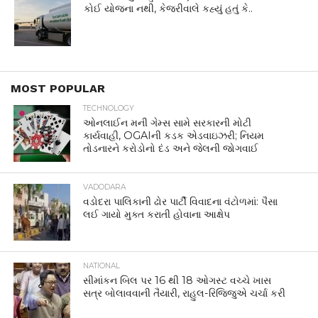
કોઈ યોજના નથી, કેજરીવાલે કહ્યું હતું કે..
MOST POPULAR
TECHNOLOGY
ઓનલાઈન મની ગેમ્સ સામે સરકારની મોટી
કાર્યવાહી, OGAIની કડક એડવાઇઝરી; નિયમ
તોડનારને કરોડોનો દંડ અને જેલની જોગવાઈ
VADODARA
વડોદરા પાલિકાની ઢોર પાર્ટી વિવાદના વંટોળમાં: પૈસા
લઈ ગાયો મુક્ત કરાતી હોવાના આક્ષેપ
NATIONAL
સીમાંકન બિલ પર 16 થી 18 ઓગસ્ટ વચ્ચે ખાસ
સત્ર બોલાવવાની તૈયારી, રાહુલ-રિજિજુએ ચર્ચા કરી