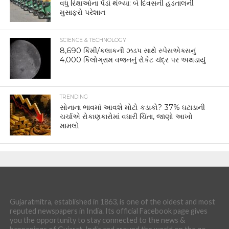
વધુ રિક્ષાઓના પૈડાં થંભ્યા: બે દિવસની હડતાલની
મુસાફરો પરેશાન
SCIENCE & TECHNOLOGY
8,690 કિમી/કલાકની ઝડપ સાથે સ્પેસએક્સનું
4,000 કિલોગ્રામ વજનનું રોકેટ ચંદ્ર પર અથડાયું
TRENDING
સોનાના ભાવમાં આવશે મોટો કડાકો? 37% ઘટાડાની
ચર્ચાએ રોકાણકારોમાં વધારી ચિંતા, જાણો આખો
મામલો
Gujaratmitra, established in 1863, is one of the oldest and most
reputed newspapers in India. Its official Facebook page gives
you the opportunity to stay connected to the news &