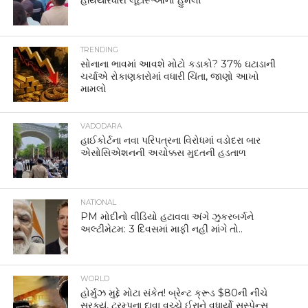
હથિયારધારી લૂંટારૂઓનો હુમલો
TRENDING
સોનાના ભાવમાં આવશે મોટો કડાકો? 37% ઘટાડાની
ચર્ચાએ રોકાણકારોમાં વધારી ચિંતા, જાણો આખો
મામલો
VADODARA
હાઈકોર્ટના નવા પરિપત્રના વિરોધમાં વડોદરા બાર
એસોસિએશનની અચોક્કસ મુદતની હડતાળ
NATIONAL
PM મોદીનો વીડિયો હટાવવા અંગે ઝુકરબર્ગને
અલ્ટીમેટમ: 3 દિવસમાં માફી નહીં માંગે તો..
WORLD
હોર્મુઝ મુદ્દે મોટા સંકેત! બ્રેન્ટ ક્રૂડ $80ની નીચે
સરક્યું, ટ્રમ્પના દાવા વચ્ચે ઈરાને વધાર્યો સસ્પેન્સ