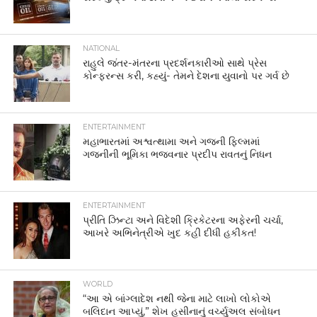
NATIONAL
રાહુલે જંતર-મંતરના પ્રદર્શનકારીઓ સાથે પ્રેસ
કોન્ફરન્સ કરી, કહ્યું- તેમને દેશના યુવાનો પર ગર્વ છે
ENTERTAINMENT
મહાભારતમાં અશ્વત્થામા અને ગજની ફિલ્મમાં
ગજનીની ભૂમિકા ભજવનાર પ્રદીપ રાવતનું નિધન
ENTERTAINMENT
પ્રીતિ ઝિન્ટા અને વિદેશી ક્રિકેટરના અફેરની ચર્ચા,
આખરે અભિનેત્રીએ ખુદ કહી દીધી હકીકત!
WORLD
“આ એ બાંગ્લાદેશ નથી જેના માટે લાખો લોકોએ
બલિદાન આપ્યું,” શેખ હસીનાનું વર્ચ્યુઅલ સંબોધન