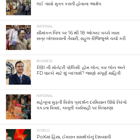
લઈ ગાયો મુક્ત કરાતી હોવાના આક્ષેપ
NATIONAL
સીમાંકન બિલ પર 16 થી 18 ઓગસ્ટ વચ્ચે ખાસ
સત્ર બોલાવવાની તૈયારી, રાહુલ-રિજિજુએ ચર્ચા કરી
BUSINESS
RBI ની મોનેટરી પોલિસી: હોમ લોન, કાર લોન અને
FD ધારકો માટે શું બદલાશે? જાણો સંપૂર્ણ માહિતી
NATIONAL
મહેબૂબા મુફ્તી વિરોધ પ્રદર્શન દરમિયાન ઊંધો તિરંગો
પકડતા વિવાદ, કાનૂની કાર્યવાહી પર વિચારણા
WORLD
PoKમાં હિંસા, ઈમરાન સમર્થકોનું દેશવ્યાપી