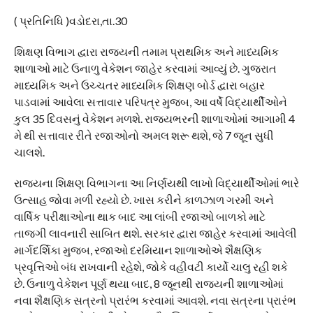
( પ્રતિનિધિ )વડોદરા,તા.30
શિક્ષણ વિભાગ દ્વારા રાજ્યની તમામ પ્રાથમિક અને માધ્યમિક
શાળાઓ માટે ઉનાળુ વેકેશન જાહેર કરવામાં આવ્યું છે. ગુજરાત
માધ્યમિક અને ઉચ્ચતર માધ્યમિક શિક્ષણ બોર્ડ દ્વારા બહાર
પાડવામાં આવેલા સત્તાવાર પરિપત્ર મુજબ, આ વર્ષે વિદ્યાર્થીઓને
કુલ 35 દિવસનું વેકેશન મળશે. રાજ્યભરની શાળાઓમાં આગામી 4
મે થી સત્તાવાર રીતે રજાઓનો અમલ શરૂ થશે, જે 7 જૂન સુધી
ચાલશે.
રાજ્યના શિક્ષણ વિભાગના આ નિર્ણયથી લાખો વિદ્યાર્થીઓમાં ભારે
ઉત્સાહ જોવા મળી રહ્યો છે. ખાસ કરીને કાળઝાળ ગરમી અને
વાર્ષિક પરીક્ષાઓના થાક બાદ આ લાંબી રજાઓ બાળકો માટે
તાજગી લાવનારી સાબિત થશે. સરકાર દ્વારા જાહેર કરવામાં આવેલી
માર્ગદર્શિકા મુજબ, રજાઓ દરમિયાન શાળાઓએ શૈક્ષણિક
પ્રવૃત્તિઓ બંધ રાખવાની રહેશે, જોકે વહીવટી કાર્યો ચાલુ રહી શકે
છે. ઉનાળુ વેકેશન પૂર્ણ થયા બાદ, 8 જૂનથી રાજ્યની શાળાઓમાં
નવા શૈક્ષણિક સત્રનો પ્રારંભ કરવામાં આવશે. નવા સત્રના પ્રારંભ