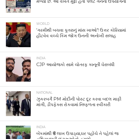
મળ્યો છે. આ વખતે મુદ્દો હતો પેલેટ ગનના ઉપયોગનો
WORLD
‘ગરમીથી બચવા કૂતરાનું માંસ ખાઓ’! ઉત્તર કોરિયામાં
હીટવેવ વચ્ચે કિમ જોંગ ઉનની અનોખી સલાહ
INDIA
CJP આયોજકો સામે ચોતરફ કાનૂની ઘેરાબંધી
NATIONAL
ઝુકરબર્ગે PM મોદીની પોસ્ટ દૂર કરવા બદલ માફી
માંગી, ડીપફેક્સ રોકવામાં નિષ્ફળતા સ્વીકારી
INDIA
બેંકમાંથી ₹6 લાખ ઉપાડ્યા,ઘર પહોંચે તે પહેલાં જ