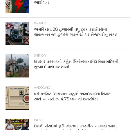
આંદોલન
WORLD
અમેરિકામાં 28 હજારથી વધુ ટ્રક ડ્રાઈવરોના
લાયસન્સ રદ! હજારો ભારતીયો પર રોજગારીનું સંકટ
SHINOR
ધોધમાર વરસાદનો કહેર: શિનોરમાં નર્મદા મૈયા મંદિરની
સુરક્ષા દીવાલ ધરાશાયી
VADODARA
વર્ક પરમિટ આપવાના બહાને અમદાવાદના શિક્ષક
સાથે આચરી રૂ. 4.75 લાખની છેતરપિંડી
INDIA
દેશની સંસદમાં ફરી એકવાર રાજકીય ગરમાવો જોવા