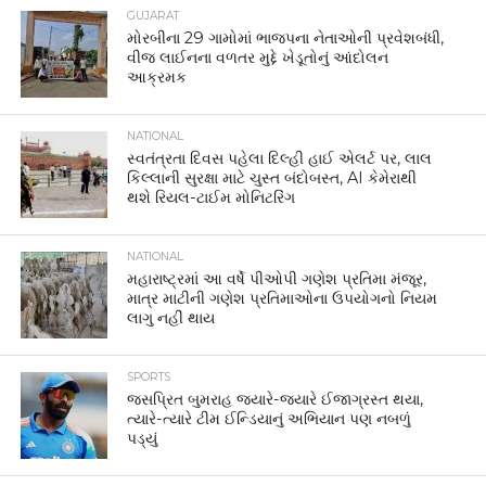
GUJARAT
મોરબીના 29 ગામોમાં ભાજપના નેતાઓની પ્રવેશબંધી,
વીજ લાઈનના વળતર મુદ્દે ખેડૂતોનું આંદોલન
આક્રમક
NATIONAL
સ્વતંત્રતા દિવસ પહેલા દિલ્હી હાઈ એલર્ટ પર, લાલ
કિલ્લાની સુરક્ષા માટે ચુસ્ત બંદોબસ્ત, AI કેમેરાથી
થશે રિયલ-ટાઈમ મોનિટરિંગ
NATIONAL
મહારાષ્ટ્રમાં આ વર્ષે પીઓપી ગણેશ પ્રતિમા મંજૂર,
માત્ર માટીની ગણેશ પ્રતિમાઓના ઉપયોગનો નિયમ
લાગુ નહીં થાય
SPORTS
જસપ્રિત બુમરાહ જ્યારે-જ્યારે ઈજાગ્રસ્ત થયા,
ત્યારે-ત્યારે ટીમ ઈન્ડિયાનું અભિયાન પણ નબળું
પડ્યું