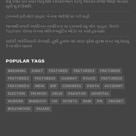
8મું પગાર પંચ ક્યારે લાગુ થશે કર્મચારીઓને કેટલું એરિયર મળશે જાણો અત્યાર
સુધી શું છે સ્થિતિ
ટ્રમ્પનો ફરી મોટો પ્રહાર, બે નવા આદેશો પર કરી સહી
જન્મથી મળતી અમેરિકન નાગરિકતા પર ટ્રમ્પનો વધુ એક પ્રહાર, ‘Birth
Tourism’ રોકવા બે નવા એક્ઝિક્યુટિવ ઓર્ડર પર કર્યા હસ્તાક્ષર
સાઉદી અરેબિયાની ચેતવણી: હૂથી હુમલા બાદ મધ્ય પૂર્વમાં સુરક્ષા સંકટ વધુ ઘેરાયું,
11 નાગરિક ઘાયલ
POPULAR TAGS
BREAKING
SURAT
FEATURED
FEATURED3
FEATURED1
FEATURED2
FEATURED5
GUJARAT
POLICE
FEATURED6
FEATURED4
INDIA
BJP
CONGRESS
DEATH
ACCIDENT
ELECTION
PM MODI
DELHI
PAKISTAN
HOSPITAL
MURDER
BHARUCH
CM
SPORTS
RAIN
PM
CRICKET
BOLLYWOOD
VALSAD