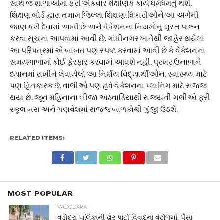
સાથે જ શાળાઓમાં ફરી એકવાર શૈક્ષણિક કાર્ય ધમધમતું થશે.
શિક્ષણ બોર્ડ દ્વારા તમામ જિલ્લા શિક્ષણાધિકારીઓને આ અંગેની
જાણ કરી દેવામાં આવી છે અને વેકેશનના નિયમોનું ચુસ્ત પાલન
કરવા સૂચના આપવામાં આવી છે. ગાંધીનગર ખાતેથી જાહેર થયેલા
આ પરિપત્રમાં એ બાબત પણ સ્પષ્ટ કરવામાં આવી છે કે વેકેશનના
સમયગાળામાં કોઈ ફેરફાર કરવામાં આવશે નહીં. પ્રખર ઉનાળાને
ધ્યાનમાં રાખીને લેવાયેલો આ નિર્ણય વિદ્યાર્થીઓના સ્વાસ્થ્ય માટે
પણ હિતકારક છે. વાલીઓ પણ હવે વેકેશનના પ્લાનિંગ માટે સજ્જ
થયા છે. જૂન મહિનાના બીજા અઠવાડિયાથી રાજ્યની ગલીઓ ફરી
સ્કૂલ બસ અને ગણવેશમાં સજ્જ બાળકોથી ગુંજી ઉઠશે.
RELATED ITEMS:
MOST POPULAR
VADODARA
વડોદરા પાલિકાની ઢોર પાર્ટી વિવાદના વંટોળમાં: પૈસા