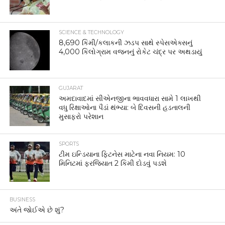
SCIENCE & TECHNOLOGY
8,690 કિમી/કલાકની ઝડપ સાથે સ્પેસએક્સનું
4,000 કિલોગ્રામ વજનનું રોકેટ ચંદ્ર પર અથડાયું
GUJARAT
અમદાવાદમાં સીએનજીના ભાવવધારા સામે 1 લાખથી
વધુ રિક્ષાઓના પૈડાં થંભ્યા: બે દિવસની હડતાલની
મુસાફરો પરેશાન
SPORTS
ટીમ ઇન્ડિયાના ફિટનેસ માટેના નવા નિયમ: 10
મિનિટમાં ફરજિયાત 2 કિમી દોડવું પડશે
BUSINESS
અંતે જોઈએ છે શું?