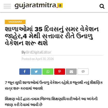
E-
PAPER
NATIONAL
WORLD
BUSINESS
SPORTS
GUJARAT
OPINION
MORE
VADODARA
શાળાઓમાં 35 દિવસનું સમર વેકેશન
જાહેર,4 મેથી સત્તાવાર રીતે ઉનાળુ
વેકેશન શરૂ થશે
By
BrdDigitalEditor
Posted on
April 30, 2026
COMMENTS
7 જૂન સુધી શાળાઓમાં ઉનાળુ વેકેશન રહેશે,8 જૂનથી નવું શૈક્ષણિક
સત્ર શરૂ કરવામાં આવશે
શિક્ષણ બોર્ડ દ્વારા તમામ જિલ્લા શિક્ષણાધિકારીઓને આ અંગેની
જાણ કરી દેવામાં આવી છે