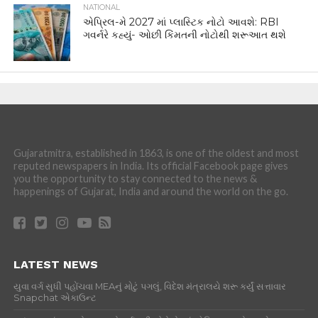
NATIONAL
એપ્રિલ-મે 2027 માં પ્લાસ્ટિક નોટો આવશે: RBI
ગવર્નરે કહ્યું- ઓછી કિંમતની નોટોથી શરૂઆત થશે
Gujaratmitra, established in 1863, is one of the oldest and most
reputed newspapers in India. Its official Facebook page gives
you the opportunity to stay connected to the news &
happenings of Gujarat, India and around the world on the go.
LATEST NEWS
યુવા વર્ગ સુધી પહોંચવા MEAનું મોટું પગલું, વિદેશ મંત્રાલયે શરૂ કર્યું સત્તાવાર
Snapchat એકાઉન્ટ