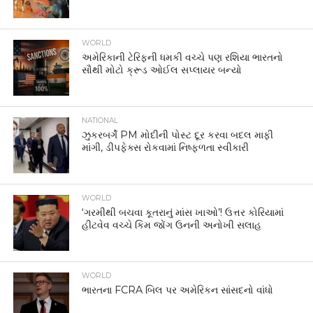
WORLD
અમેરિકાની ટેરિફની ધમકી વચ્ચે પણ રશિયા ભારતનો
સૌથી મોટો ક્રૂડ ઓઈલ સપ્લાયર બન્યો
NATIONAL
ઝુકરબર્ગે PM મોદીની પોસ્ટ દૂર કરવા બદલ માફી
માંગી, ડીપફેક્સ રોકવામાં નિષ્ફળતા સ્વીકારી
WORLD
‘ગરમીથી બચવા કૂતરાનું માંસ ખાઓ’! ઉત્તર કોરિયામાં
હીટવેવ વચ્ચે કિમ જોંગ ઉનની અનોખી સલાહ
WORLD
ભારતના FCRA બિલ પર અમેરિકન સાંસદનો વાંધો