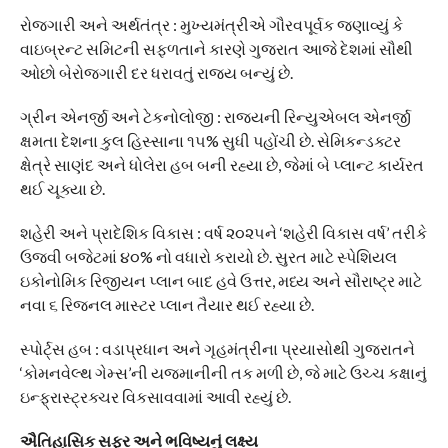
​રોજગારી અને અર્થતંત્ર : મુખ્યમંત્રીએ ગૌરવપૂર્વક જણાવ્યું કે
વાઇબ્રન્ટ સમિટની સફળતાને કારણે ગુજરાત આજે દેશમાં સૌથી
ઓછો બેરોજગારી દર ધરાવતું રાજ્ય બન્યું છે.
​ગ્રીન એનર્જી અને ટેકનોલોજી : રાજ્યની રિન્યુએબલ એનર્જી
ક્ષમતા દેશના કુલ હિસ્સાના ૧૫% સુધી પહોંચી છે. સેમિકન્ડક્ટર
ક્ષેત્રે સાણંદ અને ધોલેરા હબ બની રહ્યા છે, જેમાં બે પ્લાન્ટ કાર્યરત
થઈ ચૂક્યા છે.
​શહેરી અને પ્રાદેશિક વિકાસ : વર્ષ ૨૦૨૫ને ‘શહેરી વિકાસ વર્ષ’ તરીકે
ઉજવી બજેટમાં ૪૦% નો વધારો કરાયો છે. સુરત માટે સ્પેશિયલ
ઇકોનોમિક રિજીયન પ્લાન બાદ હવે ઉત્તર, મધ્ય અને સૌરાષ્ટ્ર માટે
નવા ૬ રિજનલ માસ્ટર પ્લાન તૈયાર થઈ રહ્યા છે.
​સ્પોર્ટ્સ હબ : વડાપ્રધાન અને ગૃહમંત્રીના પ્રયાસોથી ગુજરાતને
‘કોમનવેલ્થ ગેમ્સ’ની યજમાનીની તક મળી છે, જે માટે ઉચ્ચ કક્ષાનું
ઇન્ફ્રાસ્ટ્રક્ચર વિકસાવવામાં આવી રહ્યું છે.
​ઐતિહાસિક સફર અને ભવિષ્યનું લક્ષ્ય