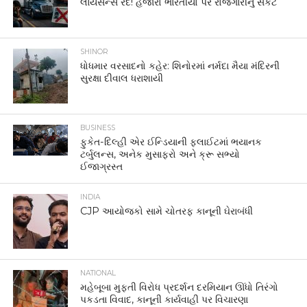
લાયસન્સ રદ! હજારો ભારતીયો પર રોજગારીનું સંકટ
SHINOR
ધોધમાર વરસાદનો કહેર: શિનોરમાં નર્મદા મૈયા મંદિરની
સુરક્ષા દીવાલ ધરાશાયી
BUSINESS
ફુકેત-દિલ્હી એર ઈન્ડિયાની ફ્લાઈટમાં ભયાનક
ટર્બુલન્સ, અનેક મુસાફરો અને ક્રૂ સભ્યો
ઈજાગ્રસ્ત
INDIA
CJP આયોજકો સામે ચોતરફ કાનૂની ઘેરાબંધી
NATIONAL
મહેબૂબા મુફ્તી વિરોધ પ્રદર્શન દરમિયાન ઊંધો તિરંગો
પકડતા વિવાદ, કાનૂની કાર્યવાહી પર વિચારણા