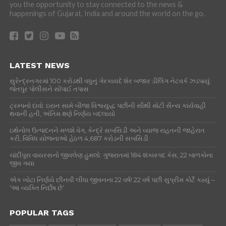
you the opportunity to stay connected to the news &
happenings of Gujarat, India and around the world on the go.
LATEST NEWS
સુરેન્દ્રનગરમાં 100 કરોડથી વધુનું ગેરકાયદે શેર બજાર ડીલિંગ નેટવર્ક ઝડપાયું:
જેતપુર પોલીસને સોંપાઈ તપાસ
ટ્રમ્પનો દાવો: ઇરાન સામે બીજા વિશ્વયુદ્ધ પછીની સૌથી મોટી સૈન્ય કાર્યવાહી
થવાની હતી, અંતિમ ક્ષણે નિર્ણય બદલાયો
ઇથેનોલ ઉત્પાદનને મળશે વેગ, કેન્દ્રે સબસિડી અને વ્યાજ રાહતની જાહેરાત
કરી, વિવિધ યોજનાઓ હેઠળ 4,687 કરોડની સબસિડી
ચાંદીપુરા વાયરસનો જીવલેણ હુમલો: ગુજરાતમાં 184 શંકાસ્પદ કેસ, 22 બાળકોના
જીવ ગયા
એક ખોટા નિર્ણયે છીનવી લીધા જીવનના 22 વર્ષ! 22 વર્ષ પછી સુપ્રીમ કોર્ટે કહ્યું –
‘આ વ્યક્તિ નિર્દોષ છે’
POPULAR TAGS