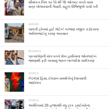
સીમાંકન બિલ પર 16 થી 18 ઓગસ્ટ વચ્ચે ખાસ
સત્ર બોલાવવાની તૈયારી, રાહુલ-રિજિજુએ ચર્ચા કરી
KARJAN
ચાલતી ટ્રેનમાં હાર્ટ એટેક! કરજણ નજીક વડોદરાના
અનિલભાઈનું કરુણ અવસાન
BUSINESS
પ્રત્યાર્પણની માંગ વચ્ચે શેખ હસીનાના ઓનલાઈન
ભાષણથી ફરી ગરમાયું ભારત-બાંગ્લાદેશ સમીકરણ
WORLD
PoKમાં હિંસા, ઈમરાન સમર્થકોનું દેશવ્યાપી
આંદોલન
WORLD
અમેરિકામાં 28 હજારથી વધુ ટ્રક ડ્રાઈવરોના