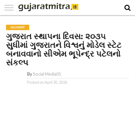
E-
PAPER
NATIONAL
WORLD
BUSINESS
SPORTS
GUJARAT
OPINION
MORE
GUJARAT
​ગુજરાત સ્થાપના દિવસ: ૨૦૩૫
સુધીમાં ગુજરાતને વિશ્વનું મોડેલ સ્ટેટ
બનાવવાનો સીએમ ભૂપેન્દ્ર પટેલનો
સંકલ્પ
By
Social Media01
Posted on
April 30, 2026