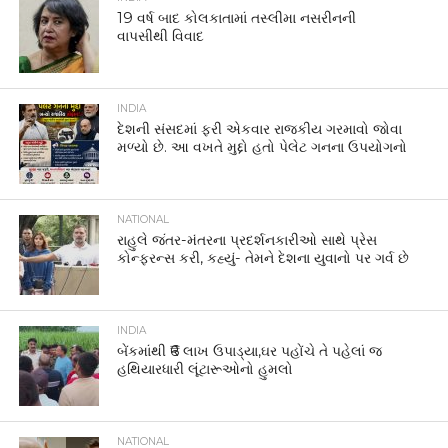
19 વર્ષ બાદ કોલકાતામાં તસ્લીમા નસરીનની
વાપસીથી વિવાદ
INDIA
દેશની સંસદમાં ફરી એકવાર રાજકીય ગરમાવો જોવા
મળ્યો છે. આ વખતે મુદ્દો હતો પેલેટ ગનના ઉપયોગનો
NATIONAL
રાહુલે જંતર-મંતરના પ્રદર્શનકારીઓ સાથે પ્રેસ
કોન્ફરન્સ કરી, કહ્યું- તેમને દેશના યુવાનો પર ગર્વ છે
INDIA
બેંકમાંથી ₹6 લાખ ઉપાડ્યા,ઘર પહોંચે તે પહેલાં જ
હથિયારધારી લૂંટારૂઓનો હુમલો
NATIONAL