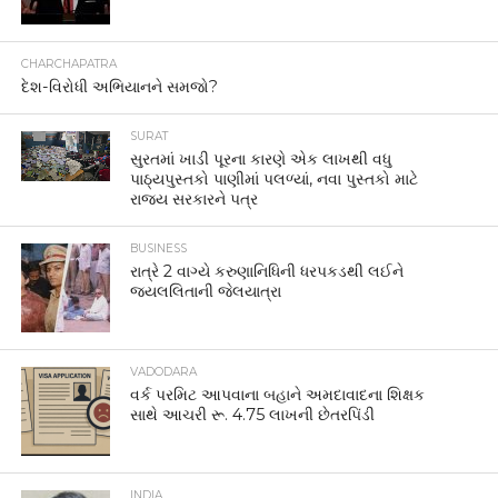
CHARCHAPATRA
દેશ-વિરોધી અભિયાનને સમજો?
SURAT
સુરતમાં ખાડી પૂરના કારણે એક લાખથી વધુ
પાઠ્યપુસ્તકો પાણીમાં પલળ્યાં, નવા પુસ્તકો માટે
રાજ્ય સરકારને પત્ર
BUSINESS
રાત્રે 2 વાગ્યે કરુણાનિધિની ધરપકડથી લઈને
જયલલિતાની જેલયાત્રા
VADODARA
વર્ક પરમિટ આપવાના બહાને અમદાવાદના શિક્ષક
સાથે આચરી રૂ. 4.75 લાખની છેતરપિંડી
INDIA