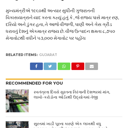
​મુખ્યમંત્રીએ ૧૯૬૦થી અત્યાર સુધીની ગુજરાતની
વિકાસયાત્રાને યાદ કરતા કહ્યું હતું કે , જે રાજ્ય પાસે માત્ર રણ,
દરિયો અને ડુંગર હતા, તે આજે વીજળી, પાણી અને ગેસ ગ્રીડ
ધરાવતું દેશનું એકમાત્ર રાજ્ય છે. વીજ ઉત્પાદન ક્ષમતા ૮,૭૫૦
મેગાવોટથી વધીને ૫૩,૦૦૦ મેગાવોટ પર પહોંચ
RELATED ITEMS:
GUJARAT
RECOMMENDED FOR YOU
સ્વતંત્રતા દિવસે સુરતના તિરંગાની દેશભરમાં માંગ,
લાખો-કરોડોના ઓર્ડરથી ઉદ્યોગમાં તેજી
સુરતમાં ખાડી પૂરના કારણે એક લાખથી વધુ