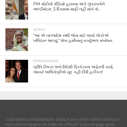
PM મોદીનો વીડિયો હટાવવા અંગે ઝુકરબર્ગને
અલ્ટીમેટમ: 3 દિવસમાં માફી નહીં માંગે તો..
WORLD
“આ એ બાંગ્લાદેશ નથી જેના માટે લાખો લોકોએ
બલિદાન આપ્યું,” શેખ હસીનાનું વર્ચ્યુઅલ સંબોધન
ENTERTAINMENT
પ્રીતિ ઝિન્ટા અને વિદેશી ક્રિકેટરના અફેરની ચર્ચા,
આખરે અભિનેત્રીએ ખુદ કહી દીધી હકીકત!
Gujaratmitra, established in 1863, is one of the oldest and most
reputed newspapers in India. Its official Facebook page gives