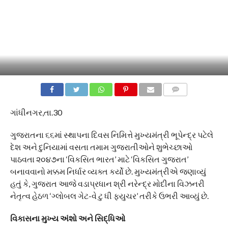
COMMENTS
ગાંધીનગર,તા.30
ગુજરાતના ૬૬માં સ્થાપના દિવસ નિમિત્તે મુખ્યમંત્રી ભૂપેન્દ્ર પટેલે
દેશ અને દુનિયામાં વસતા તમામ ગુજરાતીઓને શુભેચ્છાઓ
પાઠવતા ૨૦૪૭ના ‘વિકસિત ભારત’ માટે ‘વિકસિત ગુજરાત’
બનાવવાનો મક્કમ નિર્ધાર વ્યક્ત કર્યો છે. મુખ્યમંત્રીએ જણાવ્યું
હતું કે, ગુજરાત આજે વડાપ્રધાન શ્રી નરેન્દ્ર મોદીના વિઝનરી
નેતૃત્વ હેઠળ ‘ગ્લોબલ ગેટ-વે ટુ ધી ફ્યુચર’ તરીકે ઉભરી આવ્યું છે.
​વિકાસના મુખ્ય અંશો અને સિદ્ધિઓ