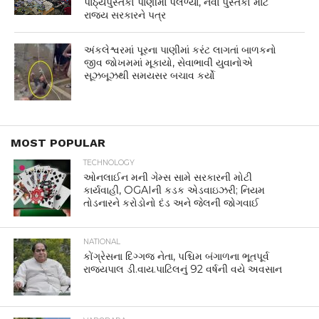
પાઠ્યપુસ્તકો પાણીમાં પલળ્યાં, નવા પુસ્તકો માટે
રાજ્ય સરકારને પત્ર
અંકલેશ્વરમાં પૂરના પાણીમાં કરંટ લાગતાં બાળકનો
જીવ જોખમમાં મૂકાયો, સેવાભાવી યુવાનોએ
સૂઝબૂઝથી સમયસર બચાવ કર્યો
MOST POPULAR
TECHNOLOGY
ઓનલાઈન મની ગેમ્સ સામે સરકારની મોટી
કાર્યવાહી, OGAIની કડક એડવાઇઝરી; નિયમ
તોડનારને કરોડોનો દંડ અને જેલની જોગવાઈ
NATIONAL
કોંગ્રેસના દિગ્ગજ નેતા, પશ્ચિમ બંગાળના ભૂતપૂર્વ
રાજ્યપાલ ડી.વાય.પાટિલનું 92 વર્ષની વયે અવસાન