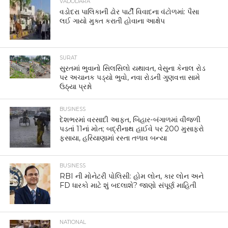
VADODARA
વડોદરા પાલિકાની ઢોર પાર્ટી વિવાદના વંટોળમાં: પૈસા
લઈ ગાયો મુક્ત કરાતી હોવાના આક્ષેપ
SURAT
સુરતમાં ભુવાનો સિલસિલો યથાવત, વેસુના કેનાલ રોડ
પર અચાનક પડ્યો ભુવો, નવા રોડની ગુણવત્તા સામે
ઉઠ્યા પ્રશ્નો
BUSINESS
દેશભરમાં વરસાદી આફત, બિહાર-બંગાળમાં વીજળી
પડતાં 11નાં મોત; બદ્રીનાથ હાઈવે પર 200 મુસાફરો
ફસાયા, હરિયાણામાં રસ્તા તળાવ બન્યા
BUSINESS
RBI ની મોનેટરી પોલિસી: હોમ લોન, કાર લોન અને
FD ધારકો માટે શું બદલાશે? જાણો સંપૂર્ણ માહિતી
NATIONAL