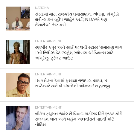
NATIONAL
સંસદમાં મોટા રાજકીય ઘમાસાણના એંધાણ, કોંગ્રેસે
થ્રી-લાઇન વ્હીપ જાહેર કર્યો; NDAએ પણ
તૈયારીઓ તેજ કરી
ENTERTAINMENT
રણબીર કપૂર અને સાઈ પલ્લવી સ્ટારર ‘રામાયણ ભાગ
1’ની રિલીઝ ડેટ જાહેર, ગ્લોબલ ઓડિયન્સ માટે
અંગ્રેજી ટ્રેલર આઉટ
ENTERTAINMENT
16 કરોડના દેવામાં ફસાયા રાજપાલ યાદવ, 9
સપ્ટેમ્બરે થશે બે સંપત્તિની ઓનલાઈન હરાજી
ENTERTAINMENT
બીઇંગ હ્યુમન જ્વેલરી વિવાદ: ચંડીગઢ ડિસ્ટ્રિક્ટ કોર્ટે
સલમાન ખાન અને બહેન અલવીરાને પાઠવી કોર્ટ
નોટિસ