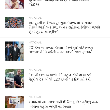
પ્રામાણિક, આપણે તેમનો દ્રષ્ટિકોણ સમજવો
જોઈએ
NATIONAL
નાગપુરથી લઈ જયપુર સુધી, દેશભરમાં અનામત
વિરોધી આંદોલન તેજ, અનેક શહેરોમાં રેલીઓ; જાણો
શું છે મુખ્ય માગણીઓ
NATIONAL
2013ના બળાત્કાર કેસમાં બોમ્બે હાઈકોર્ટે તરુણ
તેજપાલને 10 વર્ષની સખત કેદની સજા ફટકારી
NATIONAL
“આખી દાળ જ કાળી છે”: રાહુલ ગાંધીએ કારની
પેટ્રોલ ટેંક ખોલી E20 ઇંધણ પર ટિપ્પણી કરી
NATIONAL
આધારમાં નામ બદલવાની લિમિટ શું છે? ત્રીજી વખત
બદલવા પહેલાં જાણી લો નિયમ