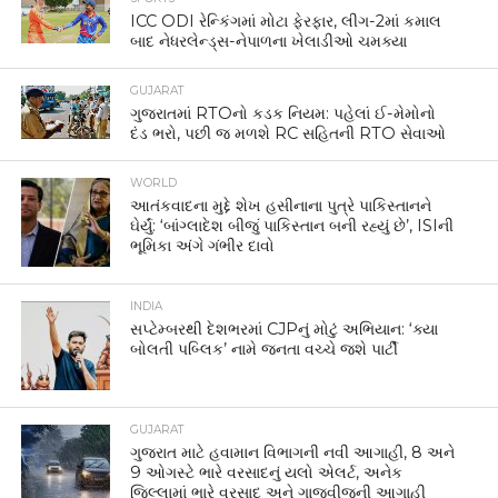
ICC ODI રેન્કિંગમાં મોટા ફેરફાર, લીગ-2માં કમાલ
બાદ નેધરલેન્ડ્સ-નેપાળના ખેલાડીઓ ચમક્યા
GUJARAT
ગુજરાતમાં RTOનો કડક નિયમ: પહેલાં ઈ-મેમોનો
દંડ ભરો, પછી જ મળશે RC સહિતની RTO સેવાઓ
WORLD
આતંકવાદના મુદ્દે શેખ હસીનાના પુત્રે પાકિસ્તાનને
ઘેર્યું: ‘બાંગ્લાદેશ બીજું પાકિસ્તાન બની રહ્યું છે’, ISIની
ભૂમિકા અંગે ગંભીર દાવો
INDIA
સપ્ટેમ્બરથી દેશભરમાં CJPનું મોટું અભિયાન: ‘ક્યા
બોલતી પબ્લિક’ નામે જનતા વચ્ચે જશે પાર્ટી
GUJARAT
ગુજરાત માટે હવામાન વિભાગની નવી આગાહી, 8 અને
9 ઓગસ્ટે ભારે વરસાદનું યલો એલર્ટ, અનેક
જિલ્લામાં ભારે વરસાદ અને ગાજવીજની આગાહી