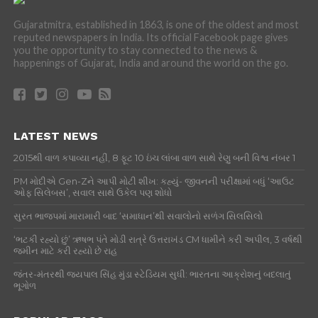
Gujaratmitra, established in 1863, is one of the oldest and most
reputed newspapers in India. Its official Facebook page gives
you the opportunity to stay connected to the news &
happenings of Gujarat, India and around the world on the go.
LATEST NEWS
2015થી વાળ કપાવ્યા નહીં, 8 ફૂટ 10 ઇંચ લાંબા વાળ સાથે રેણુ બની વિશ્વ નંબર 1
PM મોદીએ Gen-Zને આપી મોટી શીખ: કહ્યું- જીવનની પરીક્ષામાં બધું ‘આઉટ
ઓફ સિલેબસ’, સવાલ સાથે ઉકેલ પણ શોધો
સુરત ભાજપમાં મારામારી બાદ ‘સમાધાન’થી સવાલોનો સળંગ સિલસિલો
‘ભટકી રહ્યો છું’ ઋષભ પંતે મોડી રાત્રે ઉત્તરાખંડ CM ધામીને કરી અપીલ, 3 વર્ષથી
જમીન માટે કરી રહ્યો છે રાહ
જંતર-મંતરથી જયપાલ સિંહ મુંડા સ્ટેડિયમ સુધી: ભારતના આક્રોશનું બદલાતું
ભૂગોળ