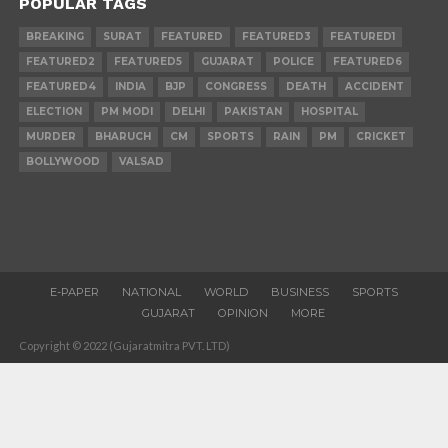
POPULAR TAGS
BREAKING
SURAT
FEATURED
FEATURED3
FEATURED1
FEATURED2
FEATURED5
GUJARAT
POLICE
FEATURED6
FEATURED4
INDIA
BJP
CONGRESS
DEATH
ACCIDENT
ELECTION
PM MODI
DELHI
PAKISTAN
HOSPITAL
MURDER
BHARUCH
CM
SPORTS
RAIN
PM
CRICKET
BOLLYWOOD
VALSAD
E-PAPER
NATIONAL
WORLD
BUSINESS
SPORTS
GUJARAT
OPINION
MORE
Copyright © 2022 (Gujaratmitra PVT. LTD)