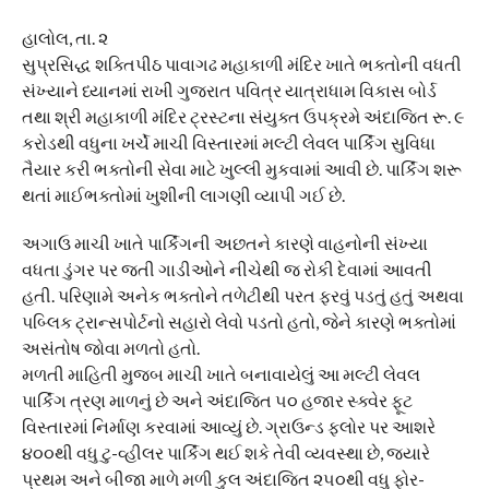
હાલોલ, તા. ૨
સુપ્રસિદ્ધ શક્તિપીઠ પાવાગઢ મહાકાળી મંદિર ખાતે ભક્તોની વધતી
સંખ્યાને ધ્યાનમાં રાખી ગુજરાત પવિત્ર યાત્રાધામ વિકાસ બોર્ડ
તથા શ્રી મહાકાળી મંદિર ટ્રસ્ટના સંયુક્ત ઉપક્રમે અંદાજિત રૂ. ૯
કરોડથી વધુના ખર્ચે માચી વિસ્તારમાં મલ્ટી લેવલ પાર્કિંગ સુવિધા
તૈયાર કરી ભક્તોની સેવા માટે ખુલ્લી મુકવામાં આવી છે. પાર્કિંગ શરૂ
થતાં માઈભક્તોમાં ખુશીની લાગણી વ્યાપી ગઈ છે.
અગાઉ માચી ખાતે પાર્કિંગની અછતને કારણે વાહનોની સંખ્યા
વધતા ડુંગર પર જતી ગાડીઓને નીચેથી જ રોકી દેવામાં આવતી
હતી. પરિણામે અનેક ભક્તોને તળેટીથી પરત ફરવું પડતું હતું અથવા
પબ્લિક ટ્રાન્સપોર્ટનો સહારો લેવો પડતો હતો, જેને કારણે ભક્તોમાં
અસંતોષ જોવા મળતો હતો.
મળતી માહિતી મુજબ માચી ખાતે બનાવાયેલું આ મલ્ટી લેવલ
પાર્કિંગ ત્રણ માળનું છે અને અંદાજિત ૫૦ હજાર સ્ક્વેર ફૂટ
વિસ્તારમાં નિર્માણ કરવામાં આવ્યું છે. ગ્રાઉન્ડ ફ્લોર પર આશરે
૪૦૦થી વધુ ટુ-વ્હીલર પાર્કિંગ થઈ શકે તેવી વ્યવસ્થા છે, જ્યારે
પ્રથમ અને બીજા માળે મળી કુલ અંદાજિત ૨૫૦થી વધુ ફોર-