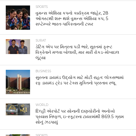
SPORTS
વુમન્સ એશિયા કપનો કાર્યક્રમ જાહેર, 28
ઓગસ્ટથી શરૂ થશે વુમન્સ એશિયા કપ, 5
સપ્ટેમ્બરે ભારત-પાકિસ્તાનની ટક્કર
SURAT
ડેટિંગ એપ પર મિત્રતા પડી ભારે, સુરતમાં ફ્રૂટ
વિક્રેતાને મળવા બોલાવી, માર મારી રોકડ-મોબાઇલ
લૂંટ્યા
BUSINESS
સુરતના ડાયમંડ ઉદ્યોગ માટે મોટી રાહત: લોકસભામાં
રફ ડાયમંડ ટ્રેડ પર ટેક્સ મુક્તિનો પ્રસ્તાવ રજૂ
WORLD
દિલ્હી એરપોર્ટ પર સોનાની દાણચોરીનો અનોખો
પ્રયાસ નિષ્ફળ, ઇ-સ્કૂટરના ટાયરમાંથી 869.5 ગ્રામ
સોનું ઝડપાયું
SPORTS