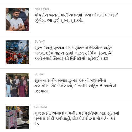
NATIONAL
કોકરોચ જનતા પાર્ટી ચલાવશે ‘ક્યા બોલતી પબ્લિક’
ઝુંબેશ, આ હશે મુખ્ય મુદ્દાઓ..
SURAT
સુરત દેશનું પ્રથમ સ્માર્ટ ફાયર મેનેજમેન્ટ શહેર
બનશે, દરેક વાહન રહેશે લાઇવ ટ્રેકિંગ હેઠળ, AI
અને સ્માર્ટ સિસ્ટમથી મિનિટોમાં પહોંચશે મદદ
SURAT
સુરતના સતીષ મરાઠા હત્યા કેસનો ગણતરીના
કલાકોમાં ભેદ ઉકેલાયો, 4 સગીર સહિત 8 આરોપી
ઝડપાયા
GUJARAT
ગુજરાતમાં એનાલોગ પનીર પર પ્રતિબંધ બાદ સુરતમાં
પ્રથમ મોટી કાર્યવાહી, ઘોડદોડ રોડના ગોડાઉન પર
રેડ