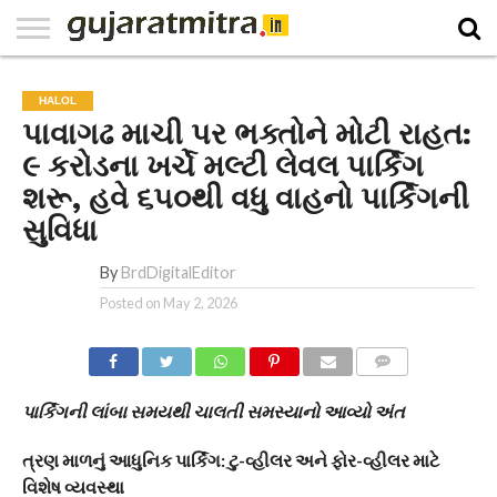
E-
PAPER
NATIONAL
WORLD
BUSINESS
SPORTS
GUJARAT
OPINION
MORE
HALOL
પાવાગઢ માચી પર ભક્તોને મોટી રાહત:
૯ કરોડના ખર્ચે મલ્ટી લેવલ પાર્કિંગ
શરૂ, હવે ૬૫૦થી વધુ વાહનો પાર્કિંગની
સુવિધા
By
BrdDigitalEditor
Posted on
May 2, 2026
COMMENTS
પાર્કિંગની લાંબા સમયથી ચાલતી સમસ્યાનો આવ્યો અંત
ત્રણ માળનું આધુનિક પાર્કિંગ: ટુ-વ્હીલર અને ફોર-વ્હીલર માટે
વિશેષ વ્યવસ્થા