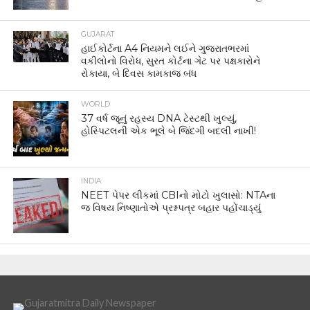
GUJARAT
હાઈકોર્ટના A4 નિયમને લઈને ગુજરાતભરમાં
વકીલોનો વિરોધ, સુરત કોર્ટના ગેટ પર પક્ષકારોને
રોકાયા, બે દિવસ કામકાજ બંધ
WORLD
37 વર્ષ જૂનું રહસ્ય DNA ટેસ્ટથી ખુલ્યું,
હોસ્પિટલની એક ભૂલે બે જિંદગી બદલી નાખી!
INDIA
NEET પેપર લીકમાં CBIનો મોટો ખુલાસો: NTAના
જ વિષય નિષ્ણાતોએ પ્રશ્નપત્ર બહાર પહોંચાડ્યું