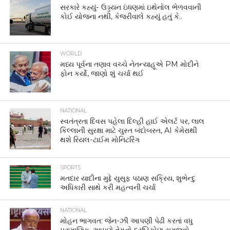
સરકારે કહ્યું- ઉડ્ડયન ઇંધણમાં ઇથેનોલ ભેળવવાની
કોઈ યોજના નથી, કેજરીવાલે કહ્યું હતું કે..
WORLD
મધ્ય પૂર્વના તણાવ વચ્ચે નેતન્યાહૂએ PM મોદીને
ફોન કર્યો, જાણો શું ચર્ચા થઈ
NATIONAL
સ્વતંત્રતા દિવસ પહેલા દિલ્હી હાઈ એલર્ટ પર, લાલ
કિલ્લાની સુરક્ષા માટે ચુસ્ત બંદોબસ્ત, AI કેમેરાથી
થશે રિયલ-ટાઈમ મોનિટરિંગ
SPORTS
મતદાર યાદીના મુદ્દે યુસુફ પઠાણ સક્રિય, શુભેન્દુ
અધિકારી સાથે કરી મહત્વની ચર્ચા
NATIONAL
મોહન ભાગવત: જેન-ઝી આપણી પેઢી કરતાં વધુ