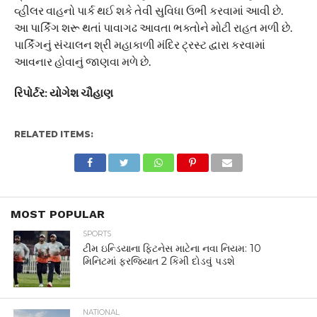
વ્હીલર વાહનો પાર્ક થઈ શકે તેવી સુવિધા ઉભી કરવામાં આવી છે.
આ પાર્કિંગ શરૂ થતાં પાવાગઢ આવતા ભક્તોને મોટી રાહત મળી છે.
પાર્કિંગનું સંચાલન શ્રી મહાકાળી મંદિર ટ્રસ્ટ દ્વારા કરવામાં
આવનાર હોવાનું જાણવા મળે છે.
રિપોર્ટર: યોગેશ ચૌહાણ
RELATED ITEMS:
MOST POPULAR
SPORTS
ટીમ ઇન્ડિયાના ફિટનેસ માટેના નવા નિયમ: 10
મિનિટમાં ફરજિયાત 2 કિમી દોડવું પડશે
NATIONAL